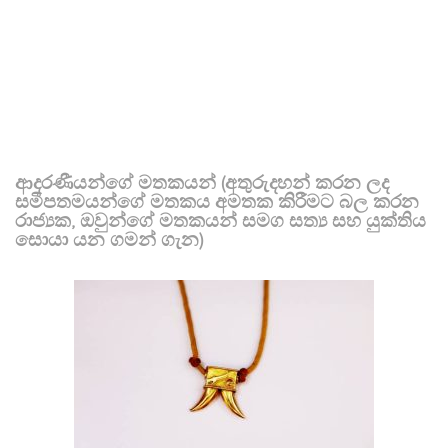
ආදරණීයන්ගේ මතකයන් (අතුරුදහන් කරන ලද
සමීපතමයන්ගේ මතකය අමතක කිරීමට බල කරන
රාජ්‍යක, ඔවුන්ගේ මතකයන් සමග සත්‍ය සහ යුක්තිය
සොයා යන ගමන් ගැන)