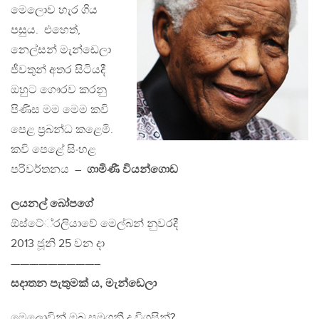
මෙලොව හැර ගිය
පසුය. එහෙත්,
නෙල්සන් මැන්ඩෙලා
ජීවතුන් අතර සිටියදී
ඔහුට ගෞරව කරනු
පිණිස මම මෙම කවි
පෙළ ප‍්‍රබන්ධ කළෙමි.
කවි පෙළේ සිංහළ
පරිවර්තනය –
ගාමිණී වියන්ගොඩ
ලයනල් බෝපගේ
ඕස්ටේ‍්‍රලියාවේ මෙල්බන් නුවරදී
2013 ජූනි 25 වන දා
—————————–
සදාතන පැතුමක් ය, මැන්ඩෙලා
මෙලොවින් ඔබ සමුගනී ද විගසින්?