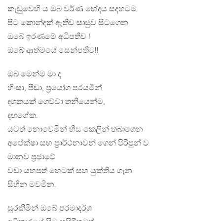
කැඩුවෙහි ය ඔබ වර්ණ භේදය සදහටම
පිට කොන්දක් ඇතිව සෘජුව සිටගෙන
ඔබේ ඉරණමේ අධිපතිව !
ඔබේ ආත්මයේ සෙන්පතිව!!
ඔබ මෙන්ම මා ද
හිංසා, පීඩා, ප‍්‍රයෝග පරයමින්
දශකයක් ගෙව්වා තනියෙන්ම,
දඟගේක.
යටත් නොවෙමින් හිස කෙලින් තබාගෙන
අපේක්ෂා සහ ප‍්‍රාර්ථනාවන් ගෙන් පිරිපුන් ව
මානව ප‍්‍රජාවේ
වඩා යහපත් හෙටක් සහ යුක්තිය ගැන
සිහින මවමින.
සුරකිමින් ඔබේ පරමාදර්ශ