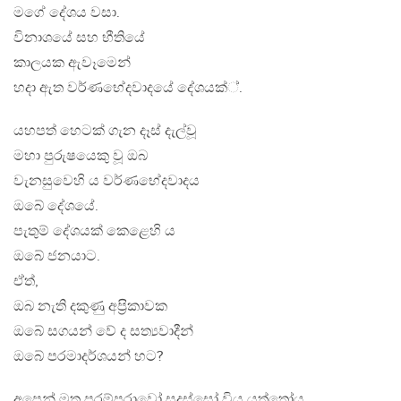
මගේ දේශය වසා.
විනාශයේ සහ භීතියේ
කාලයක ඇවෑමෙන්
හදා ඇත වර්ණභේදවාදයේ දේශයක්්.
යහපත් හෙටක් ගැන දෑස් දැල්වූ
මහා පුරුෂයෙකු වූ ඔබ
වැනසුවෙහි ය වර්ණභේදවාදය
ඔබේ දේශයේ.
පැතුම් දේශයක් කෙළෙහි ය
ඔබේ ජනයාට.
ඒත්,
ඔබ නැති දකුණු අප‍්‍රිකාවක
ඔබේ සගයන් වේ ද සත්‍යවාදීන්
ඔබේ පරමාදර්ශයන් හට?
අපෙන් මතු පරම්පරාවෝ සුදුස්සෝ විය යුත්තෝය