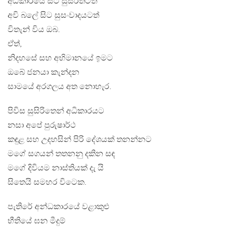
අධිකාරයේ සිට සුසිරිතටත්
අවි බලේ සිට සුසංවාදයටත්
විතැන් විය ඔබ.
ඒත්,
නිදහසේ සහ අභිමානයේ ඉමට
ඔබේ ජනයා කැන්දන
සාමයේ අරගලය අත නොහැර.
පිවිස සුසිරිතෙන් අධිකාරයට
නසා අපේ පුරුෂාර්ථ
කඳුළ සහ උදහසින් පිරි දේශයක් තනන්නට
මගේ සගයන් තතනනු දකින සඳ
මගේ දිවියම නාස්තියක් දැ යි
සිතෙයි සමහර විටෙක.
පැතිරේ අන්ධකාරයේ වළාකුළු
භීතියේ ඝන මීදුම්