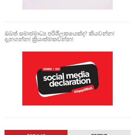
ඔබත් සමාජමාධ්‍ය පරිශීලකයෙක්ද? කියවන්න!
දැනගන්න! ක්‍රියාත්මකවන්න!