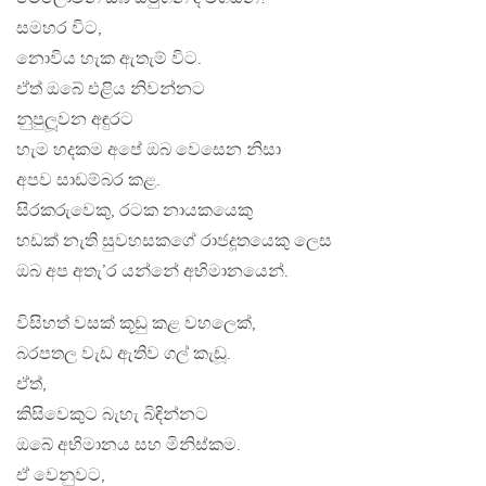
සමහර විට,
නොවිය හැක ඇතැම් විට.
ඒත් ඔබේ එළිය නිවන්නට
නුපුලූවන අඳුරට
හැම හදකම අපේ ඔබ වෙසෙන නිසා
අපව සාඩම්බර කළ.
සිරකරුවෙකු, රටක නායකයෙකු
හඩක් නැති සුවහසකගේ රාජදූතයෙකු ලෙස
ඔබ අප අතැ’ර යන්නේ අභිමානයෙන්.
විසිහත් වසක් කූඩු කළ වහලෙක්,
බරපතල වැඩ ඇතිව ගල් කැඩූ.
ඒත්,
කිසිවෙකුට බැහැ බිඳින්නට
ඔබේ අභිමානය සහ මිනිස්කම.
ඒ වෙනුවට,