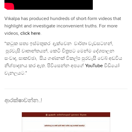
Vikalpa has produced hundreds of short-form videos that
highlight and investigate inconvenient truths. For more
videos,
click here
.
"කටුක සත්‍ය ඉස්මතුකර දැක්වෙන වාර්තා වැඩසටහන්,
පුරවැසි වෘතාන්තයන්, කෙටි චිත්‍රපට මෙන්ම දේශපාලන
සංවාද, සාකච්ඡා, සිය ගණනක් විකල්ප පුරවැසි වෙබ් අඩවිය
නිශ්පාදනය කර ඇත. පිවිසෙන්න අපගේ
YouTube
වීඩියෝ
චැනලයට."
ආරක්ෂාවන්න..!