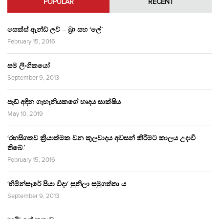
POPULAR
RECENT
සෙක්ස් ඇන්ඩ් ලව් – බ්‍රා සහ ‘ලේ’
February 15, 2016
සම ලිංගිකයෝ
September 9, 2013
පෑඩ් අඳින ගැහැනියකගේ හෘදය සාක්ෂිය
May 10, 2019
‘රහසිගතව ක්‍රියාත්මක වන කුලවාදය අවසන් කිරීමට කාලය උදාවී
තිබේ.’
February 15, 2016
‘හිමින්සැරේ පියා විදා‘ සුනිලා සමුගත්තා ය.
September 9, 2013