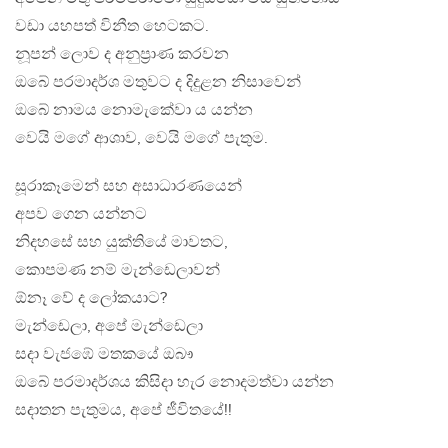
වඩා යහපත් විනීත හෙටකට.
නූපන් ලොව ද අනුප‍්‍රාණ කරවන
ඔබේ පරමාදර්ශ මතුවට ද දිදුළන නිසාවෙන්
ඔබේ නාමය නොමැකේවා ය යන්න
වෙයි මගේ ආශාව, වෙයි මගේ පැතුම.
සූරාකෑමෙන් සහ අසාධාරණයෙන්
අපව ගෙන යන්නට
නිදහසේ සහ යුක්තියේ මාවතට,
කොපමණ නම් මැන්ඩෙලාවන්
ඕනෑ වේ ද ලෝකයාට?
මැන්ඩෙලා, අපේ මැන්ඩෙලා
සදා වැජඹේ මතකයේ ඔබෟ
ඔබේ පරමාදර්ශය කිසිදා හැර නොදමත්වා යන්න
සදාතන පැතුමය, අපේ ජීවිතයේ!!