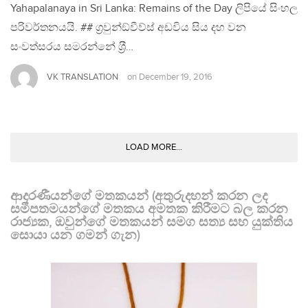
Yahapalanaya in Sri Lanka: Remains of the Day ලිපියේ සිංහල
පරිවර්තනයයි. ## ග‍්‍රවුන්ඞ්වීව්ස් අඩවිය සිය දහ වන
සංවත්සරය සමරන්නේ ශ‍්‍රී…
VK TRANSLATION
on
December 19, 2016
LOAD MORE...
ආදරණීයන්ගේ මතකයන් (අතුරුදහන් කරන ලද
සමීපතමයන්ගේ මතකය අමතක කිරීමට බල කරන
රාජ්‍යක, ඔවුන්ගේ මතකයන් සමග සත්‍ය සහ යුක්තිය
සොයා යන ගමන් ගැන)