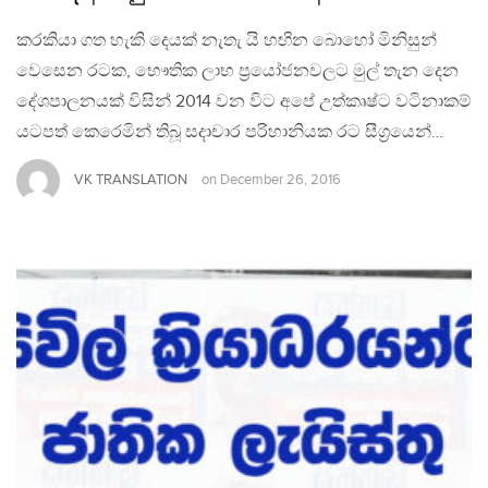
කරකියා ගත හැකි දෙයක් නැතැ යි හඟින බොහෝ මිනිසුන්
වෙසෙන රටක, භෞතික ලාභ ප‍්‍රයෝජනවලට මුල් තැන දෙන
දේශපාලනයක් විසින් 2014 වන විට අපේ උත්කෘෂ්ට වටිනාකම්
යටපත් කෙරෙමින් තිබූ සදාචාර පරිහානියක රට සීග‍්‍රයෙන්…
VK TRANSLATION
on
December 26, 2016