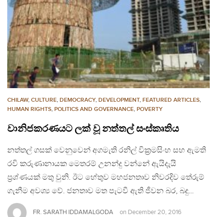
CHILAW
,
CULTURE
,
DEMOCRACY
,
DEVELOPMENT
,
FEATURED ARTICLES
,
HUMAN RIGHTS
,
POLITICS AND GOVERNANCE
,
POVERTY
වානිජකරණයට ලක් වූ නත්තල් සංස්කෘතිය
නත්තල් ගසක් වෙනුවෙන් අගමැති රනිල් වික්‍රමසිංහ සහ ඇමති
රවි කරුණානායක මෙතරම් උනන්දු වන්නේ ඇයිදැයි
ප්‍රශ්ණයක් මතු වුනි. ඊට හේතුව මහජනතාව නිවරදිව තේරුම්
ගැනීම අවශ්‍ය වේ. ජනතාව මත පැටවී ඇති ජීවන බර, බදු…
FR. SARATH IDDAMALGODA
on
December 20, 2016