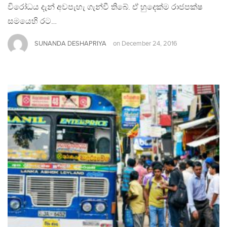
විරෝධය දැන් අවපැහැ ගැන්වී තිබේ. ඒ හුදෙක්ම රාජපක්ෂ
සමයෙහි රට…
SUNANDA DESHAPRIYA
on
December 24, 2016