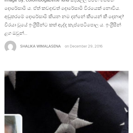
Image by; colombogazette 1818 කැරැල්ල පටන් ගත්තේ
දොරේසාමි ය. ඒත් කවදාවත් දොරේසාමි වීරයෙක් නොවීය.
අඩුතරමේ දොරේසාමි කියන නම දන්නේ කීයෙන් කී දෙනාද?
වීරයා වූයේ ඉංග‍්‍රීසීන්ට කත් ඇද්ද කැප්පෙටිපොල ය. ඉංග‍්‍රීසීන්
ළග ඔවුන්…
SHALIKA WIMALASENA
on
December 29, 2016