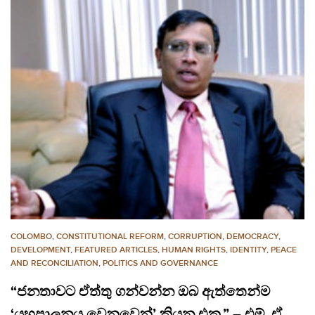
COLOMBO
,
CONSTITUTIONAL REFORM
,
CORRUPTION
,
DEMOCRACY
,
DEVELOPMENT
,
FEATURED ARTICLES
,
HUMAN RIGHTS
,
IDENTITY
,
PEACE
AND RECONCILIATION
,
POLITICS AND GOVERNANCE
“ජනතාවට ඒත්තු ගන්වන්න ඔබ ඇත්තෙන්ම
‘යහපාලනය වෙනුවෙන්’ කියන එක.” – එම්. ඒ.