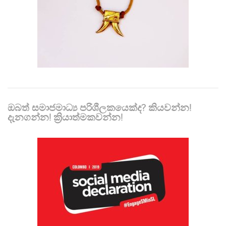
ඔබත් සමාජමාධ්‍ය පරිශීලකයෙක්ද? කියවන්න!
දැනගන්න! ක්‍රියාත්මකවන්න!