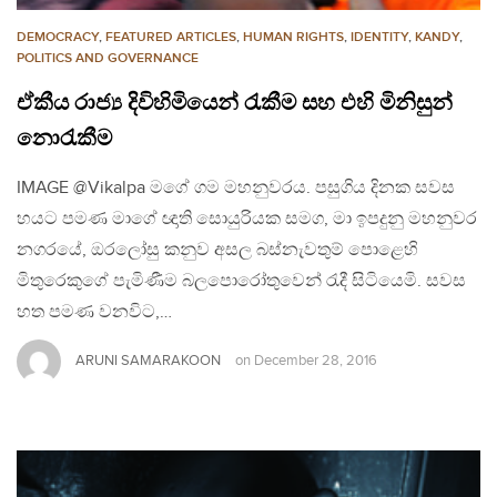
DEMOCRACY
,
FEATURED ARTICLES
,
HUMAN RIGHTS
,
IDENTITY
,
KANDY
,
POLITICS AND GOVERNANCE
ඒකීය රාජ්‍ය දිවිහිමියෙන් රැකීම සහ එහි මිනිසුන්
නොරැකීම
IMAGE @Vikalpa මගේ ගම මහනුවරය. පසුගිය දිනක සවස
හයට පමණ මාගේ ඥාති සොයුරියක සමග, මා ඉපදුනු මහනුවර
නගරයේ, ඔරලෝසු කනුව අසල බස්නැවතුම් පොළෙහි
මිතුරෙකුගේ පැමිණීම බලපොරෝතුවෙන් රැදී සිටියෙමි. සවස
හත පමණ වනවිට,…
ARUNI SAMARAKOON
on
December 28, 2016