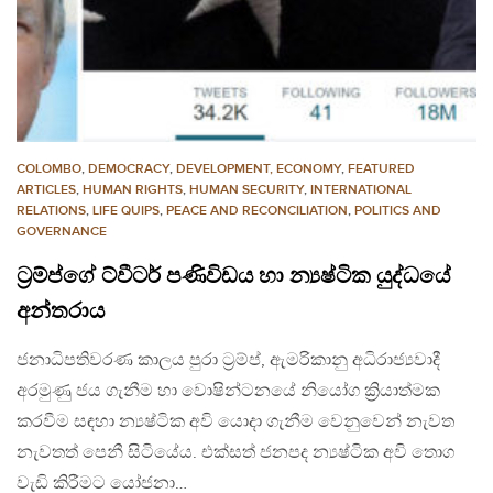
COLOMBO
,
DEMOCRACY
,
DEVELOPMENT, ECONOMY
,
FEATURED
ARTICLES
,
HUMAN RIGHTS
,
HUMAN SECURITY
,
INTERNATIONAL
RELATIONS
,
LIFE QUIPS
,
PEACE AND RECONCILIATION
,
POLITICS AND
GOVERNANCE
ට‍්‍රම්ප්ගේ ට්වීටර් පණිවිඩය හා න්‍යෂ්ටික යුද්ධයේ
අන්තරාය
ජනාධිපතිවරණ කාලය පුරා ට‍්‍රම්ප්, ඇමරිකානු අධිරාජ්‍යවාදී
අරමුණු ජය ගැනීම හා වොෂින්ටනයේ නියෝග ක්‍රියාත්මක
කරවීම සඳහා න්‍යෂ්ටික අවි යොදා ගැනීම වෙනුවෙන් නැවත
නැවතත් පෙනී සිටියේය. එක්සත් ජනපද න්‍යෂ්ටික අවි තොග
වැඩි කිරීමට යෝජනා…