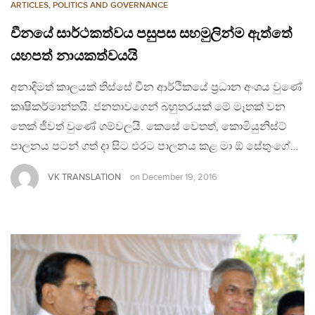
ARTICLES
,
POLITICS AND GOVERNANCE
චීනයේ සාර්ථකත්වය පසුපස සහමුලින්ම ඇත්තේ
යහපත් නායකත්වයයි
අනාදිමත් කාලයක් තිස්සේ චීන ආර්ථිකයේ ප‍්‍රධාන අංශය වුණේ
කෘෂිකර්මාන්තයි. ජනතාවගෙන් බහුතරයක් මේ මෑතක් වන
තෙක් ජීවත් වුණේ ගම්වලයි. කෙසේ වෙතත්, කොමියුනිස්ට්
පාලනය පටන් ගත් දා සිට එරට පාලනය කළ මා ඕ සේතුංගේ…
VK TRANSLATION
on
December 19, 2016