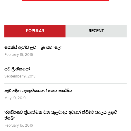
POPULAR
RECENT
සෙක්ස් ඇන්ඩ් ලව් – බ්‍රා සහ ‘ලේ’
February 15, 2016
සම ලිංගිකයෝ
September 9, 2013
පෑඩ් අඳින ගැහැනියකගේ හෘදය සාක්ෂිය
May 10, 2019
‘රහසිගතව ක්‍රියාත්මක වන කුලවාදය අවසන් කිරීමට කාලය උදාවී
තිබේ.’
February 15, 2016