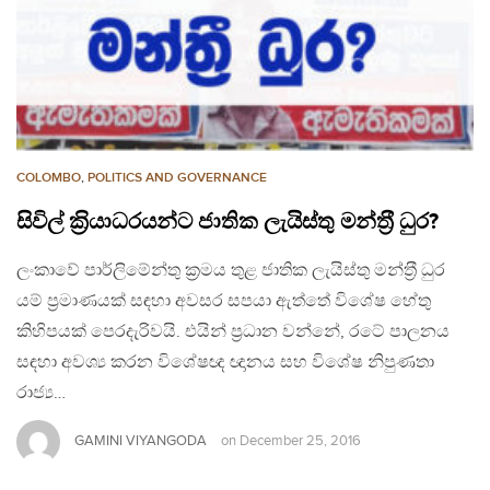
COLOMBO
,
POLITICS AND GOVERNANCE
සිවිල් ක‍්‍රියාධරයන්ට ජාතික ලැයිස්තු මන්ත‍්‍රී ධුර?
ලංකාවේ පාර්ලිමේන්තු ක‍්‍රමය තුළ ජාතික ලැයිස්තු මන්ත‍්‍රී ධුර
යම් ප‍්‍රමාණයක් සඳහා අවසර සපයා ඇත්තේ විශේෂ හේතු
කිහිපයක් පෙරදැරිවයි. එයින් ප‍්‍රධාන වන්නේ, රටේ පාලනය
සඳහා අවශ්‍ය කරන විශේෂඥ ඥානය සහ විශේෂ නිපුණතා
රාජ්‍ය…
GAMINI VIYANGODA
on
December 25, 2016