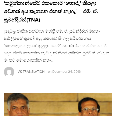
‘තමුන්නාන්සේට එතකොට ‘හොරු’ කියලා
වෙනත් අය කෑගහන එකක් නැහැ.’ – එම්. ඒ.
සුමන්දිරන්(TNA)
[දෙමළ ජාතික සන්ධාන මන්ත‍්‍රී එම්. ඒ. සුමන්දිරන් මහතා
පාර්ලිමේන්තුවේදී කළ කතාවේ සිංහල පරිවර්තනය
‘යහපාලනය ලංකා‘ අනුග‍්‍රහයෙනි] හොරා කියන වචනයෙන්
දෙපැත්තට ගහගන්න හැටි දැන් නිතර දකින්න පුළුවන්. ඒ ගැන
මං තව මොහොතකින් කතා…
VK TRANSLATION
on
December 24, 2016