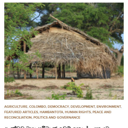
AGRICULTURE
,
COLOMBO
,
DEMOCRACY
,
DEVELOPMENT
,
ENVIRONMENT
,
FEATURED ARTICLES
,
HAMBANTOTA
,
HUMAN RIGHTS
,
PEACE AND
RECONCILIATION
,
POLITICS AND GOVERNANCE