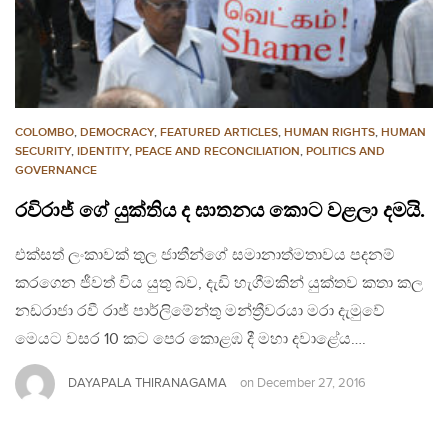
COLOMBO
,
DEMOCRACY
,
FEATURED ARTICLES
,
HUMAN RIGHTS
,
HUMAN
SECURITY
,
IDENTITY
,
PEACE AND RECONCILIATION
,
POLITICS AND
GOVERNANCE
රවිරාජ් ගේ යුක්තිය ද ඝාතනය කොට වළලා දමයි.
එක්සත් ලංකාවක් තුල ජාතීන්ගේ සමානාත්මතාවය පදනම්
කරගෙන ජීවත් විය යුතු බව, දැඩි හැගීමකින් යුක්තව කතා කල
නඩරාජා රවී රාජ් පාර්ලිමේන්තු මන්ත්‍රීවරයා මරා දැමුවේ
මෙයට වසර 10 කට පෙර කොළඹ දී මහා දවාළේය….
DAYAPALA THIRANAGAMA
on
December 27, 2016