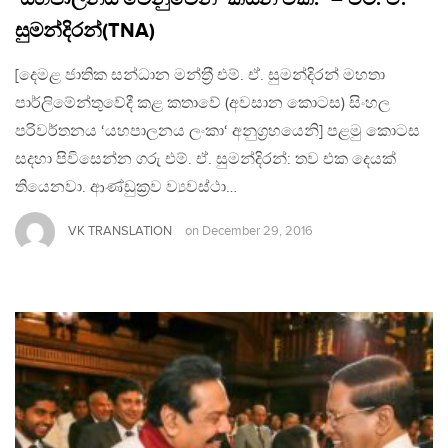
සුමන්දිරන්(TNA)
[දෙමළ ජාතික සන්ධාන මන්ත‍්‍රී එම්. ඒ. සුමන්දිරන් මහතා
පාර්ලිමේන්තුවේදී කළ කතාවේ (අවසාන කොටස) සිංහල
පරිවර්තනය ‘යහපාලනය ලංකා‘ අනුග‍්‍රහයෙනි] පළමු කොටස
සදහා පිවිසෙන්න ගරු එම්. ඒ. සුමන්දිරන්: තව එක දෙයක්
තියෙනවා. ආණ්ඩුක‍්‍රව ව්‍යවස්ථා…
VK TRANSLATION
on
December 29, 2016