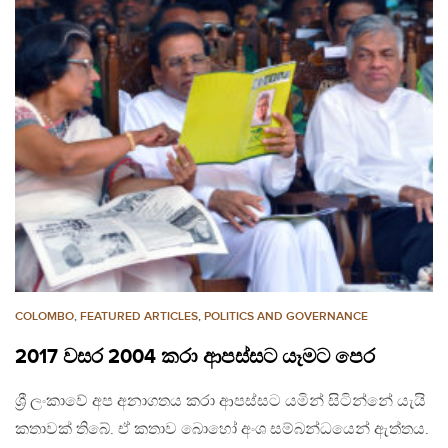
COLOMBO
,
FEATURED ARTICLES
,
POLITICS AND GOVERNANCE
2017 වසර 2004 කරා ආපස්සට යෑමට පෙර
ශ්‍රී ලංකාවේ අප අනාගතය කරා ආපස්සට යමින් සිටින්නේ යැයි
කතාවක් තිබේ. ඒ කතාව බොහෝ අංශ සම්බන්ධයෙන් ඇත්තය.