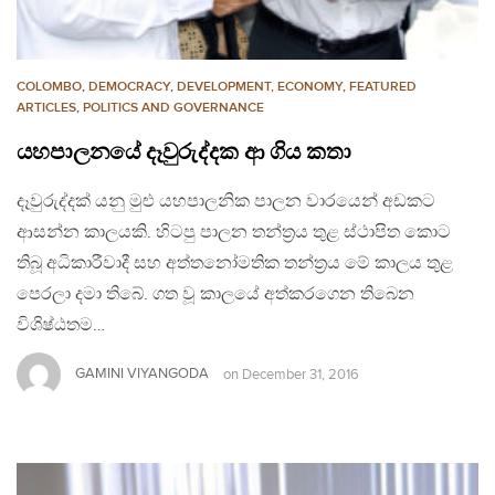
COLOMBO
,
DEMOCRACY
,
DEVELOPMENT, ECONOMY
,
FEATURED
ARTICLES
,
POLITICS AND GOVERNANCE
යහපාලනයේ දෑවුරුද්දක ආ ගිය කතා
දෑවුරුද්දක් යනු මුළු යහපාලනික පාලන වාරයෙන් අඩකට
ආසන්න කාලයකි. හිටපු පාලන තන්ත‍්‍රය තුළ ස්ථාපිත කොට
තිබූ අධිකාරීවාදී සහ අත්තනෝමතික තන්ත‍්‍රය මේ කාලය තුළ
පෙරලා දමා තිබේ. ගත වූ කාලයේ අත්කරගෙන තිබෙන
විශිෂ්ඨතම…
GAMINI VIYANGODA
on
December 31, 2016