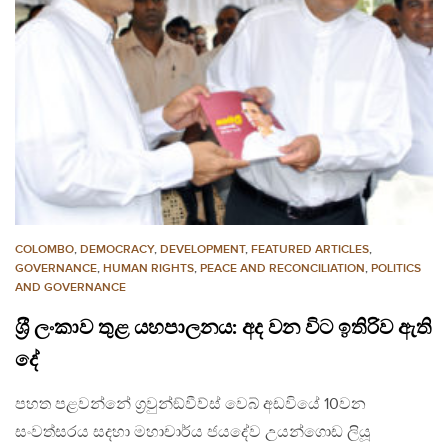
COLOMBO
,
DEMOCRACY
,
DEVELOPMENT
,
FEATURED ARTICLES
,
GOVERNANCE
,
HUMAN RIGHTS
,
PEACE AND RECONCILIATION
,
POLITICS
AND GOVERNANCE
ශ‍්‍රී ලංකාව තුළ යහපාලනය: අද වන විට ඉතිරිව ඇති
දේ
පහත පළවන්නේ ග‍්‍රවුන්ඞ්වීව්ස් වෙබ් අඩවියේ 10වන
සංවත්සරය සදහා මහාචාර්ය ජයදේව උයන්ගොඩ ලියූ