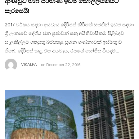
ආණ්ඩුව මහා පරිමාණ ඉඩම් කොල්ලයකයට
සැරසෙයි!
2017 වර්ෂය සඳහා අයවැය ඉදිරිපත් කිරීමත් සමගින් ඉඩම් සඳහා
ශ්‍රී ලංකාවේ දේශීය ජන ප‍්‍රජාවන් සතු අයිතිවාසිකම පිළිබඳව
සැලකිල්ලට ගතයුතු බරපතළ ප‍්‍රශ්න ගණනාවක් ඉස්මතු වී
තිබේ. ඉදිරිපත් කළ එම අයවැය, රජයේ යෝජිත වියදම්…
VIKALPA
on
December 22, 2016