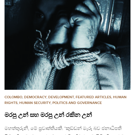
COLOMBO
,
DEMOCRACY
,
DEVELOPMENT
,
FEATURED ARTICLES
,
HUMAN
RIGHTS
,
HUMAN SECURITY
,
POLITICS AND GOVERNANCE
මරපු උන් සහ මරපු උන් රකින උන්
මහත්තුරුනි, මේ ප‍්‍රවෘත්තියකි. ‘කුඞ්ඩන් මැරූ බව ජනාධිපති