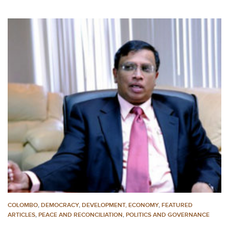
COLOMBO
,
DEMOCRACY
,
DEVELOPMENT, ECONOMY
,
FEATURED
ARTICLES
,
PEACE AND RECONCILIATION
,
POLITICS AND GOVERNANCE