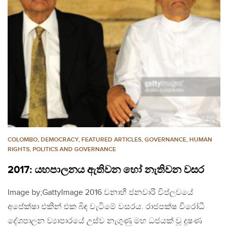
COLOMBO
,
DEMOCRACY
,
FEATURED ARTICLES
,
GOVERNANCE
,
HUMAN
RIGHTS
,
POLITICS AND GOVERNANCE
2017: යහපාලනය ඇතිවන හෝ නැතිවන වසර
Image by;GattyImage 2016 වනාහී ජනවාරි විප්ලවයේ
අපේක්ෂා එකින් එක බිඳ වැටිමේ වසරය. රාජපක්ෂ විරෝධී
දේශපාලන ව්‍යාපාරයේ උස්ව නැගුණු මහ ධජයක් වූ දූෂණ