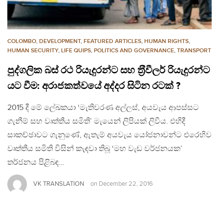
COLOMBO
,
DEVELOPMENT
,
FEATURED ARTICLES
,
HUMAN RIGHTS
,
HUMAN SECURITY
,
LIFE QUIPS
,
POLITICS AND GOVERNANCE
,
TRANSPORT
පුද්ගලික බස් රථ රියැදුරන්ට සහ ත‍්‍රීවීලර් රියැදුරන්ට
යට වීම: අරාජකත්වයේ අද්දර සිටින රටක් ?
2015 දී මේ ලේඛකයා ‘මැතිවරණ අල්ලස්, අයවැය ආපස්සට
ගැනීම් සහ වෘත්තීය සමිති’ මැයෙන් ලිපියක් ලිවීය. එහිදී
සාකච්ඡාවට ගැනුණේ, ඇතැම් අයවැය යෝජනාවන්ට එරෙහිව
වෘත්තීය සමිති විසින් කැඳවා තිබූ ‘මහ වැඩ වර්ජනයක’
තර්ජනය පිළිබඳ…
VK TRANSLATION
on
December 22, 2016