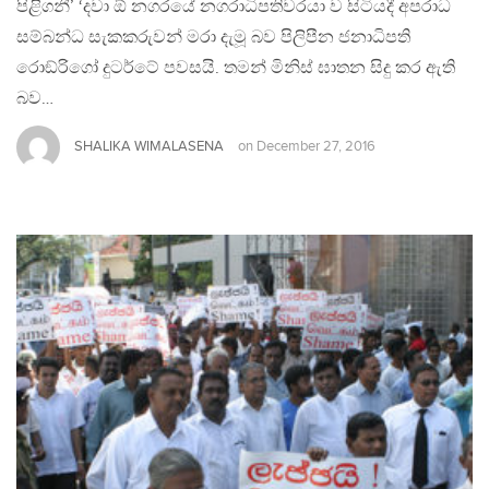
පිළිගනී’ ‘දවා ඕ නගරයේ නගරාධිපතිවරයා ව සිටියදී අපරාධ
සම්බන්ධ සැකකරුවන් මරා දැමූ බව පිලිපීන ජනාධිපති
රොඞ්රිගෝ දුටර්ටේ පවසයි. තමන් මිනිස් ඝාතන සිදු කර ඇති
බව…
SHALIKA WIMALASENA
on
December 27, 2016