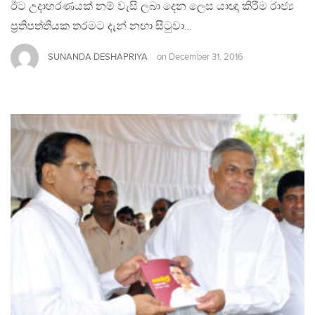
ඊට උදාහරණයක් නම් වැසි ලබා දෙන ලෙස යාඥා කිරීම රාජ්‍ය
ප්‍රතිපත්තියක තරමට දැන් නඟා සිටුවා…
SUNANDA DESHAPRIYA
on
December 31, 2016