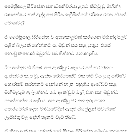
මෛත‍්‍රිපාල සිරිසේන ජනාධිපතිවරයා ළගට කිට්ටු වූ මහින්ද
රාජපක්ෂට කත් ඇද්ද මේ පිරිස ඉංග‍්‍රීසීන්ගේ චරිතය රගපාන්නේ
මොකටද?
ඒ මෛත‍්‍රිපාල සිරිසේන ව අතකොලූවක් කරගෙන මහින්ද පිලට
යළිත් බලයක් ගේන්නට ය. ඔවුන් එය කළ යුතුය. එසේ
නොවුණහොත් ඔවුන්ට පවතින්නට නොහැකිය.
ඊට හේතුවක් තිබේ. මේ ආණ්ඩුව බලයට පත් කරන්නට
ඇත්තටම කැප වූ, ඇත්ත රෙස්පෙක්ට් එක හිමි විය යුතු පාර්ශ්ව
හොරකම් කරන්නට දෙන්නේ නැත. පහුගිය ආණ්ඩුව කළ
මිනීමැරුම් අල්ලන්නට මේ ආණ්ඩුව මැලි වන එක ඔවුන්ට
පෙන්නන්නට බැරි ය. මේ ආණ්ඩුවේ තනතුරු ගෙන
පොරටෝක් දෙන මාධ්‍යවේදීන් ඇතුළු සියල්ලන් ඔවුන්ගේ
ලැයිස්තු වල ද්‍රෝහී තැනට වැටී තිබේ.
ඒ නිසා දැන් කළ යුත්තේ මෛත‍්‍රිපාල සිරිසේන මෙල්ල කරගෙන