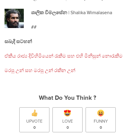
ශාලික විමලසේන
| Shalika Wimalasena
##
සබැදි සටහන්
ඒකීය රාජ්‍ය දිවිහිමියෙන් රැකීම සහ එහි මිනිසුන් නොරැකීම
මරපු උන් සහ මරපු උන් රකින උන්
What Do You Think ?
UPVOTE
LOVE
FUNNY
0
0
0