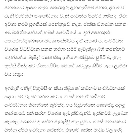
ජනතාවට ආවේ නැත. තොරතුරු දැනගැනීමේ පනත, දහ නව
වැනි ව්‍යවස්ථා සංශෝධනය වැනි සාධනීය පියවර ගත්ත ද, ඒවා
අවශ්‍ය තරම් ප‍්‍රගතියක් පෙන්නුවේ නැත. ජාතික විගණන පනත
තවමත් තියෙන්නේ හමස් පෙට්ටියේ ය. දුන් අනෙකුත්
පොරොන්දු බොහොමයක තත්ත්වය ද ඒ ආකාර ය. සංවර්ධන
විශේෂ විධිවිධාන පනත හරහා සුපිරි ඇමැතිලා බිහි කරන්නට
හදන්නේය. බැසිල් රාජපක්ෂලා ගිය ආණ්ඩුවේ සුපිරි බලතල
භුක්ති වින්ද බව කියන පිරිස මෙසේ කටයුතු කිරීම ගැන ලැජ්ජා
විය යුතුය.
අගමැති රනිල් වික‍්‍රමසිංහ කියා තිබුණේ කඩිනම් සංවර්ධනයක්
සදහා මේ වැඬේ කරන බව ය. එසේ නම් ඒ කඩිනම්
සංවර්ධනය කියන්නේ කුමක්ද, එය සිදුවන්නේ කෙසේද, අදාළ
කාරණයට පත් කරන විශේෂ ඇමැතිවරුන්ට ඇත්තටම ලැබෙන
බලතල මොනවාද යන්න පැහැදිලි කළ යුතුය. එසේ නොකොට
ඔන්න අපිට චෝදනා කරනවා, එහෙම කරන මාධ්‍ය වල රෙදි