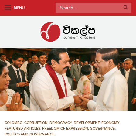
S
Search
MENU
k
for:
i
p
t
o
m
a
i
n
c
o
n
t
e
n
COLOMBO
,
CORRUPTION
,
DEMOCRACY
,
DEVELOPMENT, ECONOMY
,
t
FEATURED ARTICLES
,
FREEDOM OF EXPRESSION
,
GOVERNANCE
,
POLITICS AND GOVERNANCE