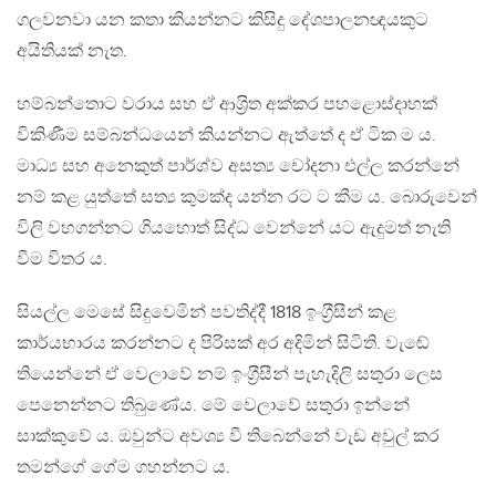
ගලවනවා යන කතා කියන්නට කිසිදු දේශපාලනඥයකුට
අයිතියක් නැත.
හම්බන්තොට වරාය සහ ඒ ආශ‍්‍රිත අක්කර පහළොස්දාහක්
විකිණීම සම්බන්ධයෙන් කියන්නට ඇත්තේ ද ඒ ටික ම ය.
මාධ්‍ය සහ අනෙකුත් පාර්ශ්ව අසත්‍ය චෝදනා එල්ල කරන්නේ
නම් කළ යුත්තේ සත්‍ය කුමක්ද යන්න රට ට කීම ය. බොරුවෙන්
විලි වහගන්නට ගියහොත් සිද්ධ වෙන්නේ යට ඇදුමත් නැති
වීම විතර ය.
සියල්ල මෙසේ සිදුවෙමින් පවතිද්දී 1818 ඉංග‍්‍රීසීන් කළ
කාර්යභාරය කරන්නට ද පිරිසක් අර අදිමින් සිටිති. වැඬේ
තියෙන්නේ ඒ වෙලාවේ නම් ඉංග‍්‍රීසීන් පැහැදිලි සතුරා ලෙස
පෙනෙන්නට තිබුණේය. මේ වෙලාවේ සතුරා ඉන්නේ
සාක්කුවේ ය. ඔවුන්ට අවශ්‍ය වී තිබෙන්නේ වැඩ අවුල් කර
තමන්ගේ ගේම ගහන්නට ය.