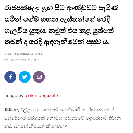
රාජපක්ෂලා ළඟ සිට ආණ්ඩුවට පැමිණ
යටින් ගේම් ගහන ඇත්තන්ගේ රෙදි
ගැලවිය යුතුය. නමුත් එය කළ යුත්තේ
තමන් ද රෙදි ඇඳගැනීමෙන් පසුව ය.
SHALIKA WIMALASENA
on
December 29, 2016
Image by;
colombogazette
1818 කැරැල්ල පටන් ගත්තේ දොරේසාමි ය. ඒත් කවදාවත්
දොරේසාමි වීරයෙක් නොවීය. අඩුතරමේ දොරේසාමි කියන
නම දන්නේ කීයෙන් කී දෙනාද?