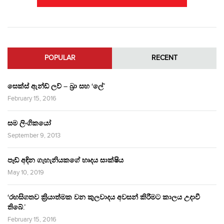
POPULAR
RECENT
සෙක්ස් ඇන්ඩ් ලව් – බ්‍රා සහ ‘ලේ’
February 15, 2016
සම ලිංගිකයෝ
September 9, 2013
පෑඩ් අඳින ගැහැනියකගේ හෘදය සාක්ෂිය
May 10, 2019
‘රහසිගතව ක්‍රියාත්මක වන කුලවාදය අවසන් කිරීමට කාලය උදාවී
තිබේ.’
February 15, 2016