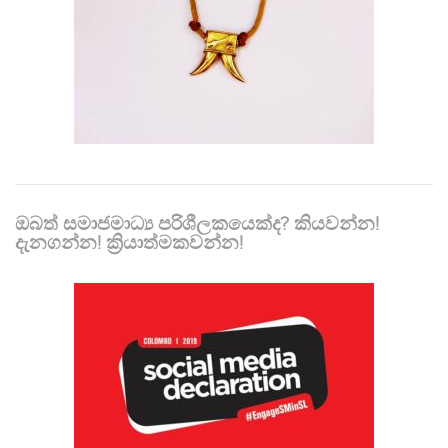
ඔබත් සමාජමාධ්‍ය පරිශීලකයෙක්ද? කියවන්න!
දැනගන්න! ක්‍රියාත්මකවන්න!