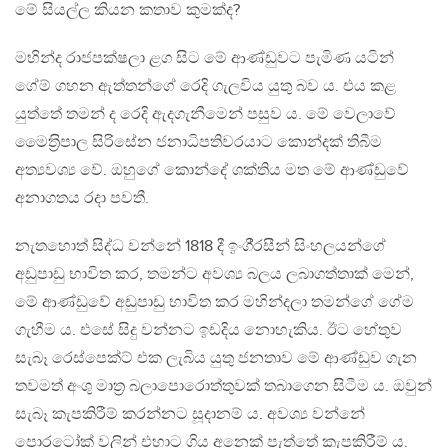
මේ සියල්ල කියන කතාව කුමක්ද?
මහින්ද රාජපක්ෂලා ළග සිට මේ ආණ්ඩුවට පැමිණ යටින්
ගේම් ගහන ඇත්තන්ගේ රෙදි ගැලවිය යුතු බව ය. එය කළ
යුත්තේ තමන් ද රෙදි ඇදගැනීමෙන් පසුව ය. මේ වෙලාවේ
මෛත‍්‍රිපාල සිරිසේන ජනාධිපතිවරයාට කොන්දක් තිබීම
අත්‍යවශ්‍ය වේ. ඔහුගේ කොන්දේ ශක්තිය මත මේ ආණ්ඩුවේ
අනාගතය රදා පවතී.
නැතහොත් සිද්ධ වන්නේ 1818 දී ඉංගී‍්‍රසීන් සිංහලයන්ගේ
අඩුපාඩු භාවිත කර, තමන්ට අවශ්‍ය බලය ලබාගත්තාක් මෙන්,
මේ ආණ්ඩුවේ අඩුපාඩු භාවිත කර මහින්දලා තමන්ගේ ගේම
ගැහීම ය. එසේ සිදු වන්නට ඉඩදිය නොහැකිය. ඊට හේතුව
සැබෑ රෙස්පෙක්ට් එක ලැබිය යුතු ජනතාව මේ ආණ්ඩුව ගැන
තවමත් අංශු මාත‍්‍ර බලාපොරොත්තුවක් තබාගෙන සිටීම ය. ඔවුන්
සැබෑ කැපකිරීම් කරන්නට සූදානම් ය. අවශ්‍ය වන්නේ
පොරටෝක් වලින් එහාට ගිය අනෙක් පැත්තේ කැපකිරීම් ය.