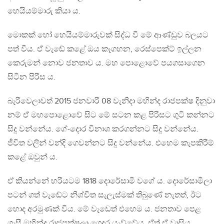
හෙයියම්මාරු කියා ය.
මොකක් හෝ හෙයියම්මාරුවක් සිද්ධ වී මේ ආණ්ඩුව බලයට
පත් විය. ඒ වැඬේ කළේ ඔය කෑගහන, රෙස්පෙක්ට් ඉල්ලන
කෙරුමන් නොව ජනතාව ය. මහ පොළොවේ පයගසාගෙන
සිටින පිරිස ය.
බැරිවෙලාවත් 2015 ජනවාරි 08 වැනිදා මහින්ද රාජපක්ෂ දිනුවා
නම් ඒ මහපොළොවේ සිට මේ සටන කළ පිරිසට ගුටි කන්නට
සිදු වන්නේය. ගේ-දොර විනාශ කරගන්නට සිදු වන්නේය.
ජීවිත වලින් වන්දි ගෙවන්නට සිදු වන්නේය. එහෙම කැපකිරීම්
කළේ ඔවුන් ය.
ඒ කියන්නේ හරියටම 1818 දොරේසාමි වගේ ය. දොරේසාමිලා
පටන් ගත් වැඬේට නිශ්චිත සැලැස්මක් තිබුණේ නැතත්, ඊට
හොද අරමුණක් විය. මේ වැඩෙත් එහෙම ය. ජනතාව පෙළ
ගැසී මහින්ද රාජපක්ෂලා ගෙදර යැව්වේය. ඒත් ඒ වාසිය