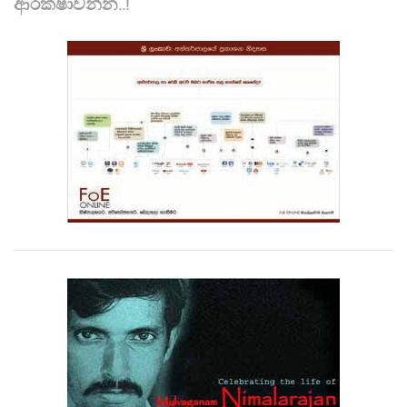
ආරක්ෂාවන්න..!