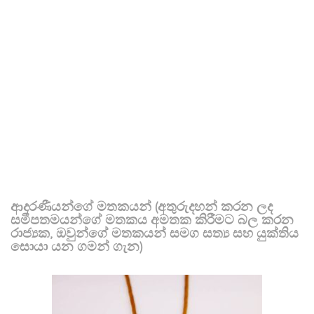
ආදරණීයන්ගේ මතකයන් (අතුරුදහන් කරන ලද
සමීපතමයන්ගේ මතකය අමතක කිරීමට බල කරන
රාජ්‍යක, ඔවුන්ගේ මතකයන් සමග සත්‍ය සහ යුක්තිය
සොයා යන ගමන් ගැන)