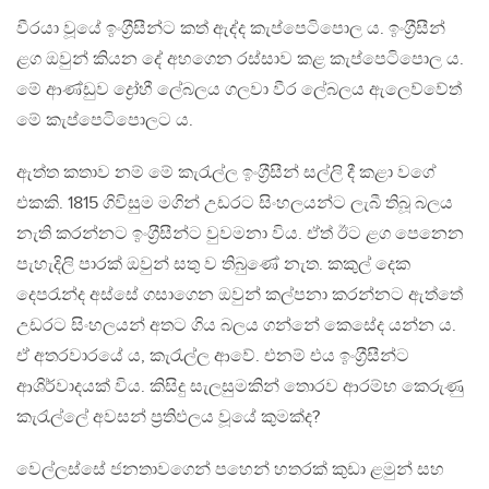
වීරයා වූයේ ඉංග‍්‍රීසීන්ට කත් ඇද්ද කැප්පෙටිපොල ය. ඉංග‍්‍රීසීන්
ළග ඔවුන් කියන දේ අහගෙන රස්සාව කළ කැප්පෙටිපොල ය.
මේ ආණ්ඩුව ද්‍රෝහී ලේබලය ගලවා වීර ලේබලය ඇලෙව්වේත්
මේ කැප්පෙටිපොලට ය.
ඇත්ත කතාව නම් මේ කැරැල්ල ඉංග‍්‍රීසීන් සල්ලි දී කළා වගේ
එකකි. 1815 ගිවිසුම මගින් උඩරට සිංහලයන්ට ලැබී තිබූ බලය
නැති කරන්නට ඉංග‍්‍රීසීන්ට වුවමනා විය. ඒත් ඊට ළග පෙනෙන
පැහැදිලි පාරක් ඔවුන් සතු ව තිබුණේ නැත. කකුල් දෙක
දෙපරැන්ද අස්සේ ගසාගෙන ඔවුන් කල්පනා කරන්නට ඇත්තේ
උඩරට සිංහලයන් අතට ගිය බලය ගන්නේ කෙසේද යන්න ය.
ඒ අතරවාරයේ ය, කැරැල්ල ආවේ. එනම් එය ඉංග‍්‍රීසීන්ට
ආශිර්වාදයක් විය. කිසිදු සැලසුමකින් තොරව ආරම්භ කෙරුණු
කැරැල්ලේ අවසන් ප‍්‍රතිඵලය වූයේ කුමක්ද?
වෙල්ලස්සේ ජනතාවගෙන් පහෙන් හතරක් කුඩා ළමුන් සහ