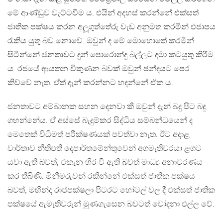
මේ ආණ්ඩුව වැට්ටවීම ය. එයින් අදහස් කරන්නේ එක්සත්
ජාතික පක්ෂය කරන අලූගුත්තේරු වැඩ අනුමත කරමින් එජාපය
රැකිය යුතු බව නොවේ. ඔවුන් ද මේ මොහොතේ කරමින්
සිටින්නේ ජනතාවට දුන් පොරොන්දු බල්ලට දමා කටයුතු කිරීම
ය. රජයේ ආයතන විකුණන බවක් ඔවුන් ඡන්දයට පෙර
කිව්වේ නැත. ඒත් දැන් කරන්නට හදන්නේ ඒක ය.
ජනතාවට අම්බානක සහන දෙනවා කී ඔවුන් දැන් බදු පිට බදු
ගහන්නේය. ඒ අස්සේ බැදුම්කර සිද්ධිය සම්බන්ධයෙන් ද
මෙතෙක් විධිමත් පරීක්ෂණයක් පවත්වා නැත. ඊට අදාළ
වාර්තාව නීතිපති දෙපාර්තමේන්තුවෙන් අගමැතිවරයා ළගට
යවා ඇති බවත්, එකැන හිර වී ඇති බවත් මාධ්‍ය අනාවරණය
කර තිබිණි. මිනීමරුවන් රකින්නේ එක්සත් ජාතික පක්ෂය
බවත්, මහින්ද රාජපක්ෂලා පිටරට හෝටල් වල දී එක්සත් ජාතික
පක්ෂයේ ඇමැතිවරුන් මුණගැසෙන බවටත් චෝදනා එල්ල වේ.