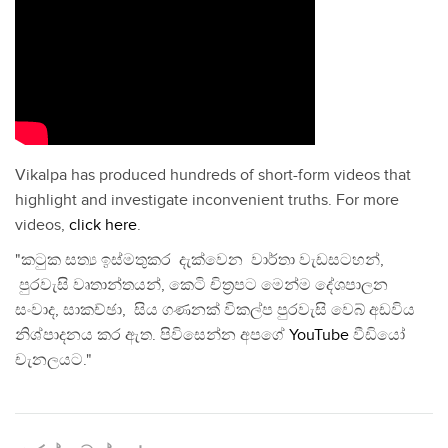
Vikalpa has produced hundreds of short-form videos that
highlight and investigate inconvenient truths. For more
videos,
click here
.
"කටුක සත්‍ය ඉස්මතුකර දැක්වෙන වාර්තා වැඩසටහන්,
පුරවැසි වෘතාන්තයන්, කෙටි චිත්‍රපට මෙන්ම දේශපාලන
සංවාද, සාකච්ඡා, සිය ගණනක් විකල්ප පුරවැසි වෙබ් අඩවිය
නිශ්පාදනය කර ඇත. පිවිසෙන්න අපගේ
YouTube
වීඩියෝ
චැනලයට."