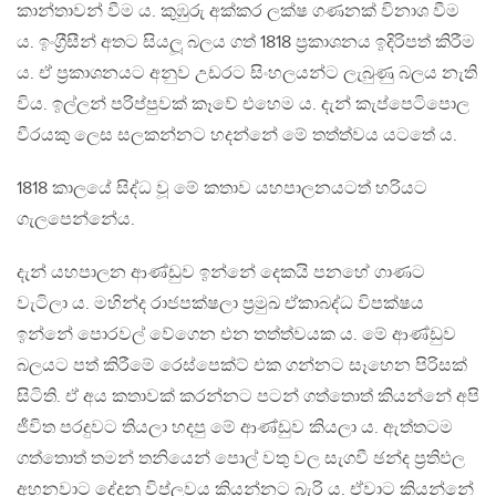
කාන්තාවන් වීම ය. කුඹුරු අක්කර ලක්ෂ ගණනක් විනාශ වීම
ය. ඉංග‍්‍රීසීන් අතට සියලූ බලය ගත් 1818 ප‍්‍රකාශනය ඉදිරිපත් කිරීම
ය. ඒ ප‍්‍රකාශනයට අනුව උඩරට සිංහලයන්ට ලැබුණු බලය නැති
විය. ඉල්ලන් පරිප්පුවක් කෑවේ එහෙම ය. දැන් කැප්පෙටිපොල
වීරයකු ලෙස සලකන්නට හදන්නේ මේ තත්ත්වය යටතේ ය.
1818 කාලයේ සිද්ධ වූ මේ කතාව යහපාලනයටත් හරියට
ගැලපෙන්නේය.
දැන් යහපාලන ආණ්ඩුව ඉන්නේ දෙකයි පනහේ ගාණට
වැටිලා ය. මහින්ද රාජපක්ෂලා ප‍්‍රමුඛ ඒකාබද්ධ විපක්ෂය
ඉන්නේ පොරවල් වේගෙන එන තත්ත්වයක ය. මේ ආණ්ඩුව
බලයට පත් කිරීමේ රෙස්පෙක්ට් එක ගන්නට සෑහෙන පිරිසක්
සිටිති. ඒ අය කතාවක් කරන්නට පටන් ගත්තොත් කියන්නේ අපි
ජීවිත පරදුවට තියලා හදපු මේ ආණ්ඩුව කියලා ය. ඇත්තටම
ගත්තොත් තමන් තනියෙන් පොල් වතු වල සැගවී ඡන්ද ප‍්‍රතිඵල
අහනවාට දේදුනු විප්ලවය කියන්නට බැරි ය. ඒවාට කියන්නේ