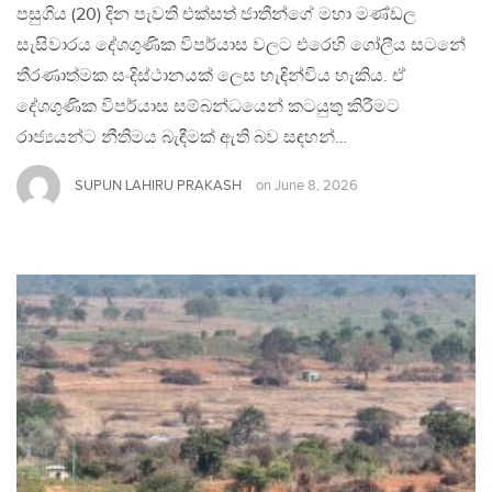
පසුගිය (20) දින පැවති එක්සත් ජාතීන්ගේ මහා මණ්ඩල
සැසිවාරය දේශගුණික විපර්යාස වලට එරෙහි ගෝලීය සටනේ
තීරණාත්මක සංදිස්ථානයක් ලෙස හැඳින්විය හැකිය. ඒ
දේශගුණික විපර්යාස සම්බන්ධයෙන් කටයුතු කිරීමට
රාජ්‍යයන්ට නීතිමය බැඳීමක් ඇති බව සඳහන්…
SUPUN LAHIRU PRAKASH
on
June 8, 2026