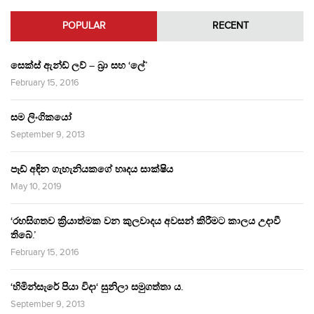
POPULAR
RECENT
සෙක්ස් ඇන්ඩ් ලව් – බ්‍රා සහ ‘ලේ’
February 15, 2016
සම ලිංගිකයෝ
September 9, 2013
පෑඩ් අඳින ගැහැනියකගේ හෘදය සාක්ෂිය
May 10, 2019
‘රහසිගතව ක්‍රියාත්මක වන කුලවාදය අවසන් කිරීමට කාලය උදාවී
තිබේ.’
February 15, 2016
‘හිමින්සැරේ පියා විදා‘ සුනිලා සමුගත්තා ය.
September 9, 2013