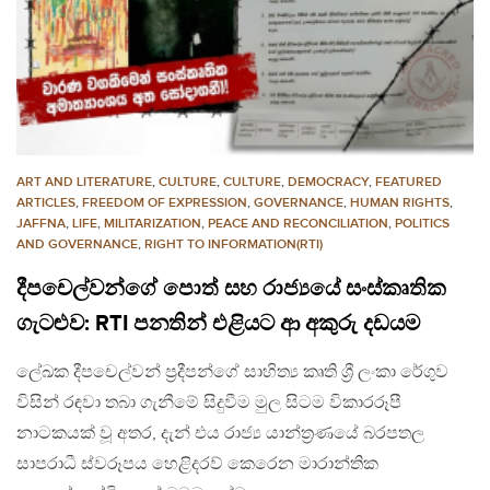
ART AND LITERATURE
,
CULTURE
,
CULTURE
,
DEMOCRACY
,
FEATURED
ARTICLES
,
FREEDOM OF EXPRESSION
,
GOVERNANCE
,
HUMAN RIGHTS
,
JAFFNA
,
LIFE
,
MILITARIZATION
,
PEACE AND RECONCILIATION
,
POLITICS
AND GOVERNANCE
,
RIGHT TO INFORMATION(RTI)
දීපචෙල්වන්ගේ පොත් සහ රාජ්‍යයේ සංස්කෘතික
ගැටළුව: RTI පනතින් එළියට ආ අකුරු දඩයම
ලේඛක දීපචෙල්වන් ප්‍රදීපන්ගේ සාහිත්‍ය කෘති ශ්‍රී ලංකා රේගුව
විසින් රඳවා තබා ගැනීමේ සිදුවීම මුල සිටම විකාරරූපී
නාටකයක් වූ අතර, දැන් එය රාජ්‍ය යාන්ත්‍රණයේ බරපතල
සාපරාධී ස්වරූපය හෙළිදරව් කෙරෙන මාරාන්තික