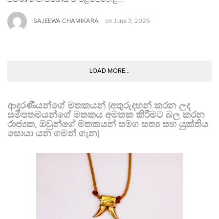
SAJEEWA CHAMIKARA
on
June 3, 2026
LOAD MORE...
ආදරණීයන්ගේ මතකයන් (අතුරුදහන් කරන ලද
සමීපතමයන්ගේ මතකය අමතක කිරීමට බල කරන
රාජ්‍යක, ඔවුන්ගේ මතකයන් සමග සත්‍ය සහ යුක්තිය
සොයා යන ගමන් ගැන)