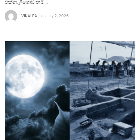
එක්නැලිගොඩ නම්…
VIKALPA
on
July 2, 2026