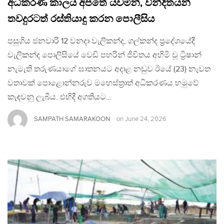
අධිකරණ කාලය අපතේ යවමින්, වින්දිතයන්
තවදුරටත් රස්තියාදු කරන පොලීසිය
පසුගිය ජනවාරි 12 වනදා වැලිකන්ද, ගල්කන්ද ප්‍රදේශයේදී
වැලිකන්ද පොලිසියේ වෙඩි පහරින් ජීවිතය අහිමි වූ ට්‍රිෂාන්
නැමැති තරුණයාගේ ඝාතනයට අදාළ නඩුව ඊයේ (23) නැවත
වතාවක් පොළොන්නරුව මහෙස්ත්‍රාත් අධිකරණය හමුවේ
කැඳවනු ලැබීය. එහිදී අගතියට…
SAMPATH SAMARAKOON
on
June 24, 2026