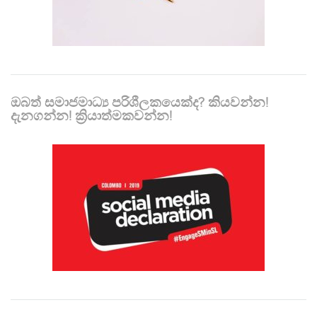
ඔබත් සමාජමාධ්‍ය පරිශීලකයෙක්ද? කියවන්න!
දැනගන්න! ක්‍රියාත්මකවන්න!