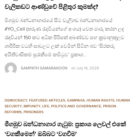
වැලිකඩට ආණ්ඩුවේ පිළිතුර කුමක්ද?
මීගමුව බන්ධනාගාරයේ සිට වැලිගඩ බන්ධනාගාරයේ
#YO_Cell (තරුණ රැදවියන්ගේ අංශය) වෙත මාරු කරන ලද
රැඳවියන් 150 කට අධික පිරිසක් අඛණ්ඩව සහ ක්‍රමානුකූලව
ශාරීරික වධහිංසාවලට ලක් වෙමින් සිටින බව ‘සිරකරු
අයිතිවාසිකම් සුරැකීමේ කමිටුව’ ප්‍රකාශ…
SAMPATH SAMARAKOON
on
July 14, 2026
DEMOCRACY
,
FEATURED ARTICLES
,
GAMPAHA
,
HUMAN RIGHTS
,
HUMAN
SECURITY
,
IMPUNITY
,
LIFE
,
POLITICS AND GOVERNANCE
,
PRISON
REFORMS
,
PRISONERS
මීගමුව බන්ධනාගාර ගැටුම: ප්‍රකාශ ලෙවල් එකේ
‘වගකීමෙන්’ ඔබ්බට ‘වගවීම’