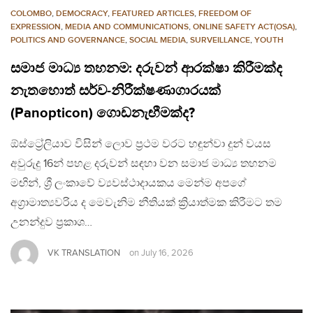
COLOMBO
,
DEMOCRACY
,
FEATURED ARTICLES
,
FREEDOM OF
EXPRESSION
,
MEDIA AND COMMUNICATIONS
,
ONLINE SAFETY ACT(OSA)
,
POLITICS AND GOVERNANCE
,
SOCIAL MEDIA
,
SURVEILLANCE
,
YOUTH
සමාජ මාධ්‍ය තහනම: දරුවන් ආරක්ෂා කිරීමක්ද
නැතහොත් සර්ව-නිරීක්ෂණාගාරයක්
(Panopticon) ගොඩනැඟීමක්ද?
ඕස්ට්‍රේලියාව විසින් ලොව ප්‍රථම වරට හඳුන්වා දුන් වයස
අවුරුදු 16න් පහළ දරුවන් සඳහා වන සමාජ මාධ්‍ය තහනම
මඟින්, ශ්‍රී ලංකාවේ ව්‍යවස්ථාදායකය මෙන්ම අපගේ
අග්‍රාමාත්‍යවරිය ද මෙවැනිම නීතියක් ක්‍රියාත්මක කිරීමට තම
උනන්දුව ප්‍රකාශ…
VK TRANSLATION
on
July 16, 2026