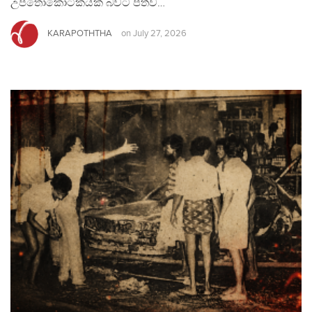
උපතෝකෝටිකයක් බවට පත්ව…
KARAPOTHTHA
on
July 27, 2026