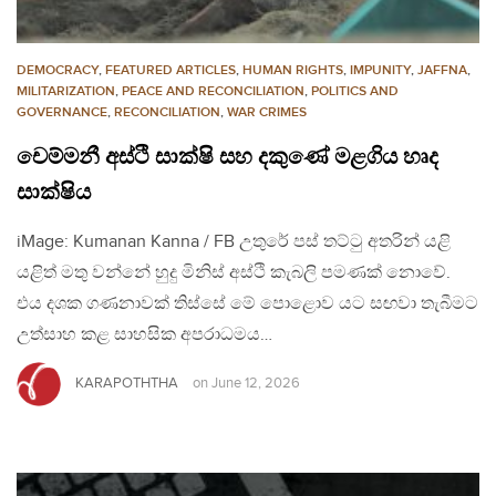
DEMOCRACY
,
FEATURED ARTICLES
,
HUMAN RIGHTS
,
IMPUNITY
,
JAFFNA
,
MILITARIZATION
,
PEACE AND RECONCILIATION
,
POLITICS AND
GOVERNANCE
,
RECONCILIATION
,
WAR CRIMES
චෙම්මනී අස්ථි සාක්ෂි සහ දකුණේ මළගිය හෘද
සාක්ෂිය
iMage: Kumanan Kanna / FB උතුරේ පස් තට්ටු අතරින් යළි
යළිත් මතු වන්නේ හුදු මිනිස් අස්ථි කැබලි පමණක් නොවේ.
එය දශක ගණනාවක් තිස්සේ මේ පොළොව යට සඟවා තැබීමට
උත්සාහ කළ සාහසික අපරාධමය…
KARAPOTHTHA
on
June 12, 2026