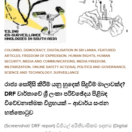
COLOMBO
,
DEMOCRACY
,
DIGITALISATION IN SRI LANKA
,
FEATURED
ARTICLES
,
FREEDOM OF EXPRESSION
,
HUMAN RIGHTS
,
HUMAN
SECURITY
,
MEDIA AND COMMUNICATIONS
,
MEDIA FREEDOM
,
MILITARIZATION
,
ONLINE SAFETY ACT(OSA)
,
POLITICS AND GOVERNANCE
,
SCIENCE AND TECHNOLOGY
,
SURVEILLANCE
රාජ්‍ය සෝදිසි කිරීම් යනු හුදෙක් සිදුවීම් මාලාවක්ද?
DRF වාර්තාවේ ශ්‍රී ලංකා පරිච්ඡේදය පිළිබඳ
විවේචනාත්මක විග්‍රහයක් – ආචාර්ය සංජන
හත්තොටුව
(Screenshot/ DRF report) ඩිජිටල් අයිතිවාසිකම් පදනම (Digital