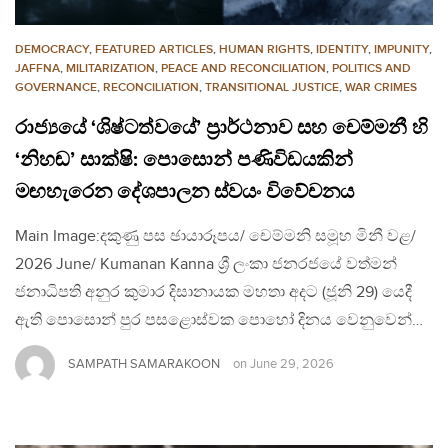
DEMOCRACY
,
FEATURED ARTICLES
,
HUMAN RIGHTS
,
IDENTITY
,
IMPUNITY
,
JAFFNA
,
MILITARIZATION
,
PEACE AND RECONCILIATION
,
POLITICS AND
GOVERNANCE
,
RECONCILIATION
,
TRANSITIONAL JUSTICE
,
WAR CRIMES
රාජ්‍යයේ ‘ශිෂ්ටත්වයේ’ ප්‍රාර්ථනාව සහ චෙම්මනී හි
‘නිහඬ’ සාක්ෂි: පොසොන් පණිවිඩයකින්
මඟහැරෙන දේශපාලන ස්වයං විවේචනය
Main Image:දකුණු පස ඡායාරූපය/ චෙම්මනි සමූහ මිනී වළ/
2026 June/ Kumanan Kanna ශ්‍රී ලංකා ජනරජයේ වත්මන්
ජනාධිපති අනුර කුමාර දිසානායක මහතා අදට (ජූනි 29) යෙදී
ඇති පොසොන් පුර පසළොස්වක පොහෝ දිනය වෙනුවෙන්…
SAMPATH SAMARAKOON
on
June 29, 2026