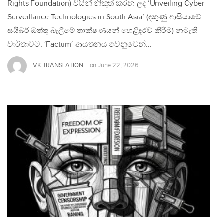
Rights Foundation) විසින් නිකුත් කරන ලද ‘Unveiling Cyber-
Surveillance Technologies in South Asia’ (දකුණු ආසියාවේ
සයිබර් ඔත්තු බැලීමේ තාක්ෂණයන් හෙළිදරව් කිරීම) නමැති
වාර්තාවට, ‘Factum‘ ආයතනය වෙනුවෙන්…
VK TRANSLATION
on
June 22, 2026