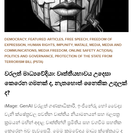
DEMOCRACY
,
FEATURED ARTICLES
,
FREE SPEECH
,
FREEDOM OF
EXPRESSION
,
HUMAN RIGHTS
,
IMPUNITY
,
MATALE
,
MEDIA
,
MEDIA AND
COMMUNICATIONS
,
MEDIA FREEDOM
,
ONLINE SAFETY ACT(OSA)
,
POLITICS AND GOVERNANCE
,
PROTECTION OF THE STATE FROM
TERRORISM BILL (PSTA)
වරලත් මාධ්‍යවේදියා: වෘත්තීයභාවය උදෙසා
කෙරෙන ගමනක් ද, නැතහොත් නෛතික උගුලක්
ද?
iMage: GenAI වරළත් ගණකාධිකාරී, ඉංජිනේරු හෝ වෛද්‍ය
වැනි ක්ෂේත්‍රවල පවතින වෘත්තීය නියාමනයන් සහ බලපත්‍ර
ක්‍රමයන් මඟින් අදාළ වෘත්තීන්හි ප්‍රමිතිය සහ වගවීම සහතික
කෙරෙන බව පැවසෙයි. මෙම ක්‍රමවේදය මාධ්‍ය ක්ෂේත්‍රයට ද