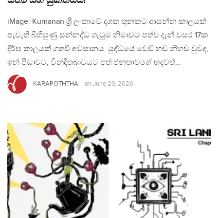
සත්‍ය සහ යුක්තියයි!
iMage: Kumanan ශ්‍රී ලංකාවේ දශක තුනකට ආසන්න කාලයක්
පැවැති බිහිසුණු සන්නද්ධ ගැටුම නිමාවට පත්ව දැන් වසර 17ක
දීර්ඝ කාලයක් ගතවී අවසානය. යුද්ධයේ වෙඩි හඬ නිහඬ වුවද,
ඉන් පීඩාවට, වින්දිතබාවයට පත් ජනතාවගේ හදවත්…
KARAPOTHTHA
on
June 23, 2026