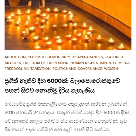
ABDUCTION
,
COLOMBO
,
DEMOCRACY
,
DISAPPEARANCES
,
FEATURED
ARTICLES
,
FREEDOM OF EXPRESSION
,
HUMAN RIGHTS
,
IMPUNITY
,
MEDIA
FREEDOM
,
MILITARIZATION
,
POLITICS AND GOVERNANCE
,
WOMEN
ප්‍රගීත් නැතිව දින 6000ක්: බලාපොරොත්තුවේ
පහන් සිළුව නොනිමූ දිරිය ගැහැණිය
මාධ්‍යවේදී ප්‍රගීත් එක්නැලිගොඩ අතුරුදහන් කරවනු ලබන්නේ
2010 ජනවාරි 24වනදාය. එතැන් පටන් ගතවූ දින 6000ක දීර්ඝ,
වේදනාකාරී කාලය පුරාවට සිය ආදරණීයයා වෙනුවෙන්, දැඩි
පීඩනයන් ද දරා ගනිමින් නොසැලී පෙනී සිටි සන්ධ්‍යා