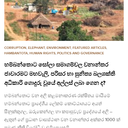
CORRUPTION
,
ELEPHANT
,
ENVIRONMENT
,
FEATURED ARTICLES
,
HAMBANTOTA
,
HUMAN RIGHTS
,
POLITICS AND GOVERNANCE
හම්බන්තොට සෝලා සමාගම්වල වනාන්තර
ජාවාරමට මහවැලි, පරිසර හා සුනිත්‍ය බලශක්ති
අධිකාරි ගොදුරු වූයේ අල්ලස් ලබා ගෙන ද?
හම්බන්තොට වන අලි කළමනාකරණ රක්ෂිතය මායිමේ
හම්බන්තොට ප්‍රාදේශීය ලේකම් කොට්ඨාශයට අයත්
සීනුක්කුගල, ඔරුකෙන්ගල හා කපාපුවැව ප්‍රදේශයේ අලි –
ඇතුන් ගේ ප්‍රධාන වාසස්ථාන වන වනාන්තර අක්කර 1000 ක්
පමණ නීති විරෝධී ව එළිපෙහෙළි…