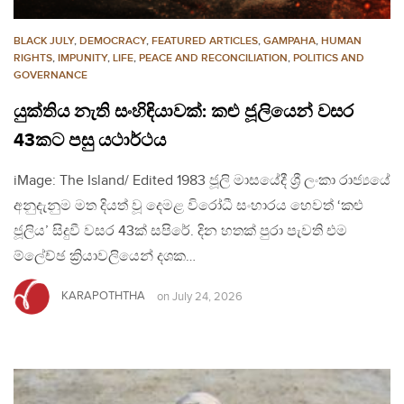
BLACK JULY
,
DEMOCRACY
,
FEATURED ARTICLES
,
GAMPAHA
,
HUMAN
RIGHTS
,
IMPUNITY
,
LIFE
,
PEACE AND RECONCILIATION
,
POLITICS AND
GOVERNANCE
යුක්තිය නැති සංහිඳියාවක්: කළු ජූලියෙන් වසර
43කට පසු යථාර්ථය
iMage: The Island/ Edited 1983 ජූලි මාසයේදී ශ්‍රී ලංකා රාජ්‍යයේ
අනුදැනුම මත දියත් වූ දෙමළ විරෝධී සංහාරය හෙවත් ‘කළු
ජූලිය’ සිදුවී වසර 43ක් සපිරේ. දින හතක් පුරා පැවති එම
ම්ලේච්ඡ ක්‍රියාවලියෙන් දශක…
KARAPOTHTHA
on
July 24, 2026