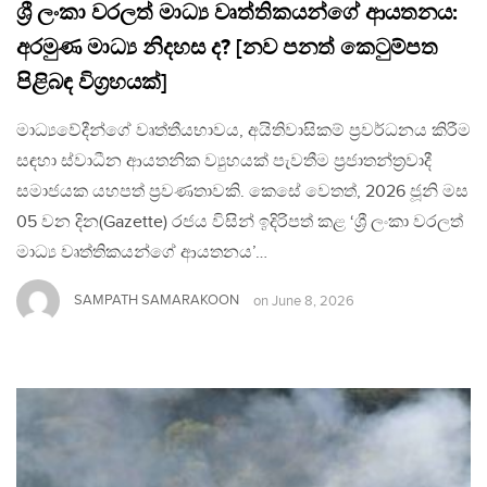
ශ්‍රී ලංකා වරලත් මාධ්‍ය වෘත්තිකයන්ගේ ආයතනය:
අරමුණ මාධ්‍ය නිදහස ද? [නව පනත් කෙටුම්පත
පිළිබඳ විග්‍රහයක්]
මාධ්‍යවේදීන්ගේ වෘත්තීයභාවය, අයිතිවාසිකම් ප්‍රවර්ධනය කිරීම
සඳහා ස්වාධීන ආයතනික ව්‍යුහයක් පැවතීම ප්‍රජාතන්ත්‍රවාදී
සමාජයක යහපත් ප්‍රවණතාවකි. කෙසේ වෙතත්, 2026 ජූනි මස
05 වන දින(Gazette) රජය විසින් ඉදිරිපත් කළ ‘ශ්‍රී ලංකා වරලත්
මාධ්‍ය වෘත්තිකයන්ගේ ආයතනය’…
SAMPATH SAMARAKOON
on
June 8, 2026