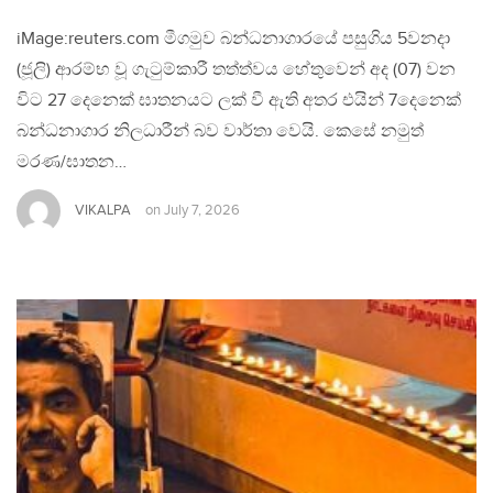
iMage:reuters.com මීගමුව බන්ධනාගාරයේ පසුගිය 5වනදා
(ජූලි) ආරම්භ වූ ගැටුම්කාරී තත්ත්වය හේතුවෙන් අද (07) වන
විට 27 දෙනෙක් ඝාතනයට ලක් වී ඇති අතර එයින් 7දෙනෙක්
බන්ධනාගාර නිලධාරීන් බව වාර්තා වෙයි. කෙසේ නමුත්
මරණ/ඝාතන…
VIKALPA
on
July 7, 2026