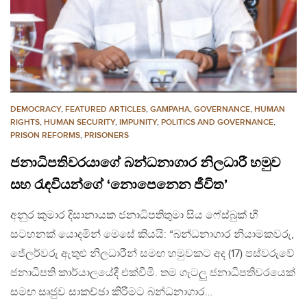
DEMOCRACY
,
FEATURED ARTICLES
,
GAMPAHA
,
GOVERNANCE
,
HUMAN
RIGHTS
,
HUMAN SECURITY
,
IMPUNITY
,
POLITICS AND GOVERNANCE
,
PRISON REFORMS
,
PRISONERS
ජනාධිපතිවරයාගේ බන්ධනාගාර නිලධාරී හමුව
සහ රැඳවියන්ගේ ‘නොපෙනෙන ජීවිත’
අනුර කුමාර දිසානායක ජනාධිපතිතුමා සිය ෆේස්බුක් හී
සටහනක් යොදමින් මෙසේ කියයි: “බන්ධනාගාර නියාමකවරු,
ජේලර්වරු ඇතුළු නිලධාරීන් සමඟ හමුවකට අද (17) පස්වරුවේ
ජනාධිපති කාර්යාලයේදී එක්වීමි. තම ගැටලු ජනාධිපතිවරයෙක්
සමඟ සෘජුව සාකච්ඡා කිරීමට බන්ධනාගාර…