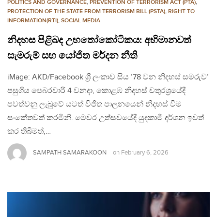
POLITICS AND GOVERNANCE
,
PREVENTION OF TERRORISM ACT (PTA)
,
PROTECTION OF THE STATE FROM TERRORISM BILL (PSTA)
,
RIGHT TO
INFORMATION(RTI)
,
SOCIAL MEDIA
නිදහස පිළිබද උභතෝකෝටිකය: අභිමානවත්
සැමරුම් සහ යෝජිත මර්දන නීති
iMage: AKD/Facebook ශ්‍රී ලංකාව සිය ’78 වන නිදහස් සමරුව’
පසුගිය පෙබරවාරි 4 වනදා, කොළඹ නිදහස් චතුරශ්‍රයේදී
පවත්වනු ලැබුවේ යටත් විජිත පාලනයෙන් නිදහස් වීම
සංකේතවත් කරමිනි. මෙවර උත්සවයේදී යුදකාමී දර්ශන ඉවත්
කර තිබීමත්,…
SAMPATH SAMARAKOON
on
February 6, 2026