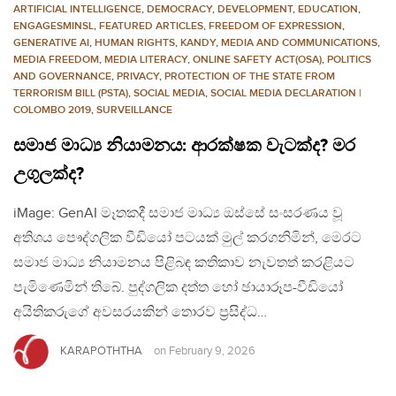
ARTIFICIAL INTELLIGENCE
,
DEMOCRACY
,
DEVELOPMENT
,
EDUCATION
,
ENGAGESMINSL
,
FEATURED ARTICLES
,
FREEDOM OF EXPRESSION
,
GENERATIVE AI
,
HUMAN RIGHTS
,
KANDY
,
MEDIA AND COMMUNICATIONS
,
MEDIA FREEDOM
,
MEDIA LITERACY
,
ONLINE SAFETY ACT(OSA)
,
POLITICS
AND GOVERNANCE
,
PRIVACY
,
PROTECTION OF THE STATE FROM
TERRORISM BILL (PSTA)
,
SOCIAL MEDIA
,
SOCIAL MEDIA DECLARATION |
COLOMBO 2019
,
SURVEILLANCE
සමාජ මාධ්‍ය නියාමනය: ආරක්ෂක වැටක්ද? මර
උගුලක්ද?
iMage: GenAI මෑතකදී සමාජ මාධ්‍ය ඔස්සේ සංසරණය වූ
අතිශය පෞද්ගලික වීඩියෝ පටයක් මුල් කරගනිමින්, මෙරට
සමාජ මාධ්‍ය නියාමනය පිළිබඳ කතිකාව නැවතත් කරළියට
පැමිණෙමින් තිබේ. පුද්ගලික දත්ත හෝ ඡායාරූප-වීඩියෝ
අයිතිකරුගේ අවසරයකින් තොරව ප්‍රසිද්ධ…
KARAPOTHTHA
on
February 9, 2026