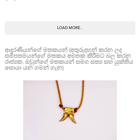
LOAD MORE...
ආදරණීයන්ගේ මතකයන් (අතුරුදහන් කරන ලද
සමීපතමයන්ගේ මතකය අමතක කිරීමට බල කරන
රාජ්‍යක, ඔවුන්ගේ මතකයන් සමග සත්‍ය සහ යුක්තිය
සොයා යන ගමන් ගැන)