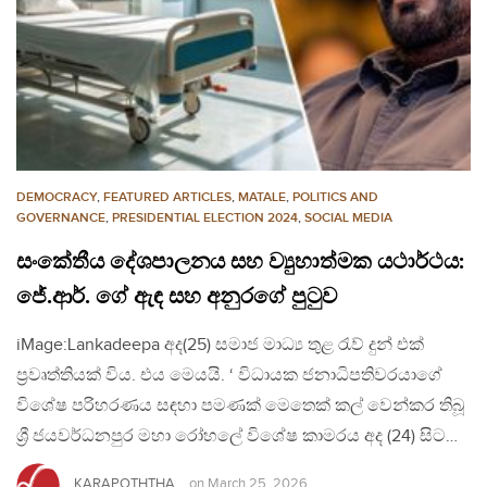
DEMOCRACY
,
FEATURED ARTICLES
,
MATALE
,
POLITICS AND
GOVERNANCE
,
PRESIDENTIAL ELECTION 2024
,
SOCIAL MEDIA
සංකේතීය දේශපාලනය සහ ව්‍යුහාත්මක යථාර්ථය:
ජේ.ආර්. ගේ ඇඳ සහ අනුරගේ පුටුව
iMage:Lankadeepa අද(25) සමාජ මාධ්‍ය තුළ රැව් දුන් එක්
ප්‍රවෘත්තියක් විය. එය මෙයයි. ‘ විධායක ජනාධිපතිවරයාගේ
විශේෂ පරිහරණය සඳහා පමණක් මෙතෙක් කල් වෙන්කර තිබූ
ශ්‍රී ජයවර්ධනපුර මහා රෝහලේ විශේෂ කාමරය අද (24) සිට…
KARAPOTHTHA
on
March 25, 2026