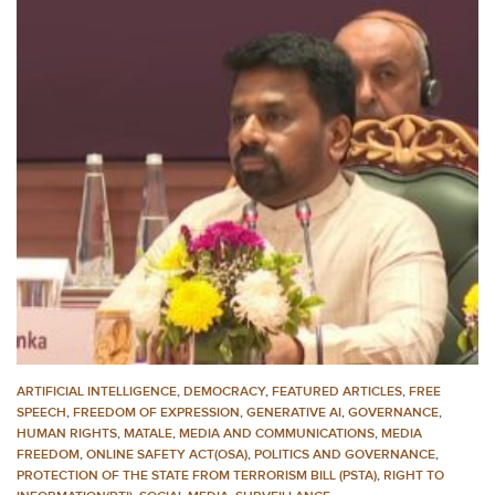
ARTIFICIAL INTELLIGENCE
,
DEMOCRACY
,
FEATURED ARTICLES
,
FREE
SPEECH
,
FREEDOM OF EXPRESSION
,
GENERATIVE AI
,
GOVERNANCE
,
HUMAN RIGHTS
,
MATALE
,
MEDIA AND COMMUNICATIONS
,
MEDIA
FREEDOM
,
ONLINE SAFETY ACT(OSA)
,
POLITICS AND GOVERNANCE
,
PROTECTION OF THE STATE FROM TERRORISM BILL (PSTA)
,
RIGHT TO