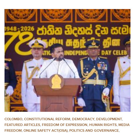
COLOMBO
,
CONSTITUTIONAL REFORM
,
DEMOCRACY
,
DEVELOPMENT
,
FEATURED ARTICLES
,
FREEDOM OF EXPRESSION
,
HUMAN RIGHTS
,
MEDIA
FREEDOM
,
ONLINE SAFETY ACT(OSA)
,
POLITICS AND GOVERNANCE
,