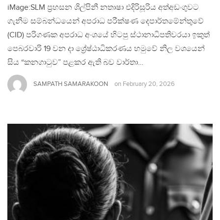
iMage:SLM ප්‍රහසන ශිල්පිනී නතාෂා එදිරිසූරිය අත්අඩංගුවට
ගැනීම සම්බන්ධයෙන් අපරාධ පරීක්ෂණ දෙපාර්තමේන්තුවේ
(CID) පරිගණක අපරාධ අංශයේ හිටපු ස්ථානාධිපතිවරයා ඉකුත්
පෙබරවාරි 19 වන දා ශ්‍රේෂ්ඨාධිකරණය හමුවේ නිල වශයෙන්
සිය “කනගාටුව” පළකර ඇති බව වාර්තා…
SAMPATH SAMARAKOON
on
February 20, 2026