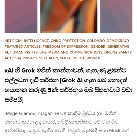
ARTIFICIAL INTELLIGENCE
,
CHILD PROTECTION
,
COLOMBO
,
DEMOCRACY
,
FEATURED ARTICLES
,
FREEDOM OF EXPRESSION
,
GENDER
,
GENERATIVE
AI
,
HUMAN RIGHTS
,
LIFE
,
MEDIA AND COMMUNICATIONS
,
ONLINE SAFETY
ACT(OSA)
,
PRIVACY
,
SEXUALITY
,
SOCIAL MEDIA
,
WOMEN
xAI හි Grok මගින් කාන්තාවන්, ගැහැණු ළමුන්ට
එල්ලවන දැඩි තර්ජන [Grok AI ගැන ඔබ නොදත්
භයානක කරුණු 5ක්: තර්ජනය ඔබ සිතනවාට වඩා
සමීපයි]
iMage Glamour magazine UK කෘත්‍රිම බුද්ධිය (AI) මගින්
ජනනය කරන ලද ඡායාරූප පිළිබඳ කතිකාව මේ වන විට
අන්තර්ජාලය පුරා පැතිර පවතී. නමුත්, මෑතකදී Elon Musk ගේ