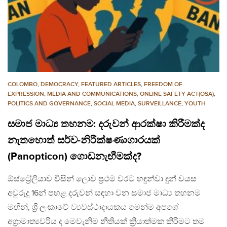
COLOMBO
,
DEMOCRACY
,
FEATURED ARTICLES
,
FREEDOM OF
EXPRESSION
,
MEDIA AND COMMUNICATIONS
,
ONLINE SAFETY ACT(OSA)
,
POLITICS AND GOVERNANCE
,
SOCIAL MEDIA
,
SURVEILLANCE
,
YOUTH
සමාජ මාධ්‍ය තහනම: දරුවන් ආරක්ෂා කිරීමක්ද
නැතහොත් සර්ව-නිරීක්ෂණාගාරයක්
(Panopticon) ගොඩනැඟීමක්ද?
ඕස්ට්‍රේලියාව විසින් ලොව ප්‍රථම වරට හඳුන්වා දුන් වයස
අවුරුදු 16න් පහළ දරුවන් සඳහා වන සමාජ මාධ්‍ය තහනම
මඟින්, ශ්‍රී ලංකාවේ ව්‍යවස්ථාදායකය මෙන්ම අපගේ
අග්‍රාමාත්‍යවරිය ද මෙවැනිම නීතියක් ක්‍රියාත්මක කිරීමට තම