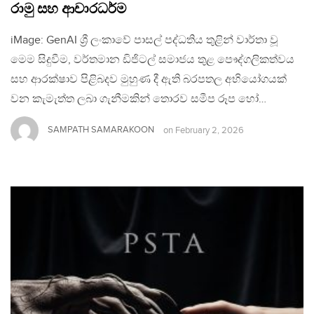
රාමු සහ ආචාරධර්ම
iMage: GenAI ශ්‍රී ලංකාවේ පාසල් පද්ධතිය තුළින් වාර්තා වූ
මෙම සිදුවීම, වර්තමාන ඩිජිටල් සමාජය තුළ පෞද්ගලිකත්වය
සහ ආරක්ෂාව පිළිබදව මුහුණ දී ඇති බරපතල අභියෝගයක්
වන කැමැත්ත ලබා ගැනීමකින් තොරව සමීප රූප හෝ…
SAMPATH SAMARAKOON
on
February 2, 2026