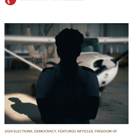
2024 ELECTIONS
,
DEMOCRACY
,
FEATURED ARTICLES
,
FREEDOM OF