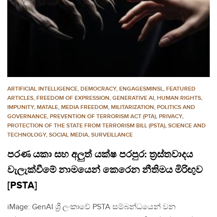
ARTIFICIAL INTELLIGENCE
,
DEMOCRACY
,
ENGAGESMINSL
,
FEATURED
ARTICLES
,
FREEDOM OF EXPRESSION
,
GENERATIVE AI
,
HUMAN RIGHTS
,
IMPUNITY
,
MATALE
,
MEDIA FREEDOM
,
MILITARIZATION
,
POLITICS AND
GOVERNANCE
,
PREVENTION OF TERRORISM ACT (PTA)
,
PRIVACY
,
PROTECTION OF THE STATE FROM TERRORISM BILL (PSTA)
,
SCIENCE AND
TECHNOLOGY
,
SOCIAL MEDIA
,
SURVEILLANCE
පරණ යකා සහ අලුත් යක්ෂ පරපුර: ත්‍රස්තවාදය
වැලැක්වීමේ නාමයෙන් කෙරෙන නීතිමය මිරිඟුව
[PSTA]
iMage: GenAI ශ්‍රී ලංකාවේ PSTA සම්බන්ධයෙන් වන