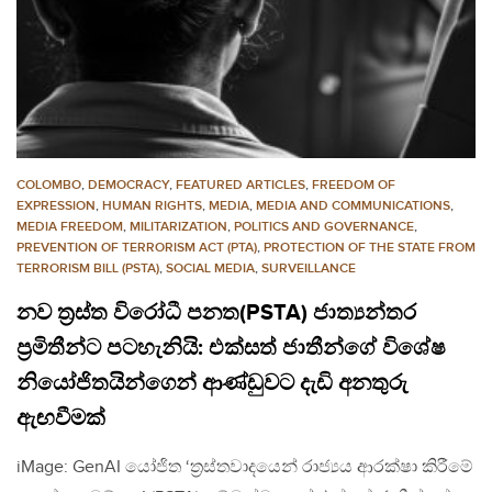
COLOMBO
,
DEMOCRACY
,
FEATURED ARTICLES
,
FREEDOM OF
EXPRESSION
,
HUMAN RIGHTS
,
MEDIA
,
MEDIA AND COMMUNICATIONS
,
MEDIA FREEDOM
,
MILITARIZATION
,
POLITICS AND GOVERNANCE
,
PREVENTION OF TERRORISM ACT (PTA)
,
PROTECTION OF THE STATE FROM
TERRORISM BILL (PSTA)
,
SOCIAL MEDIA
,
SURVEILLANCE
නව ත්‍රස්ත විරෝධී පනත(PSTA) ජාත්‍යන්තර
ප්‍රමිතීන්ට පටහැනියි: එක්සත් ජාතීන්ගේ විශේෂ
නියෝජිතයින්ගෙන් ආණ්ඩුවට දැඩි අනතුරු
ඇඟවීමක්
iMage: GenAI යෝජිත ‘ත්‍රස්තවාදයෙන් රාජ්‍යය ආරක්ෂා කිරීමේ