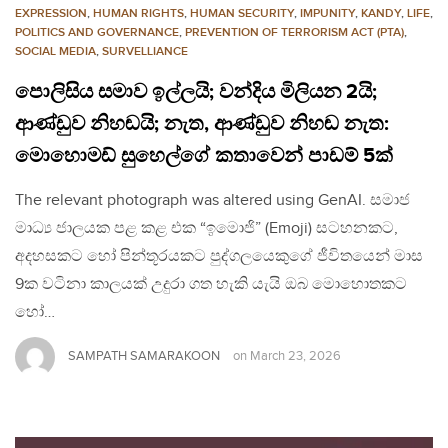
EXPRESSION
,
HUMAN RIGHTS
,
HUMAN SECURITY
,
IMPUNITY
,
KANDY
,
LIFE
,
POLITICS AND GOVERNANCE
,
PREVENTION OF TERRORISM ACT (PTA)
,
SOCIAL MEDIA
,
SURVELLIANCE
පොලිසිය සමාව ඉල්ලයි; වන්දිය මිලියන 2යි;
ආණ්ඩුව නිහඬයි; නැත, ආණ්ඩුව නිහඬ නැත:
මොහොමඩ් සුහෙල්ගේ කතාවෙන් පාඩම් 5ක්
The relevant photograph was altered using GenAI. සමාජ
මාධ්‍ය ජාලයක පළ කළ එක “ඉමොජි” (Emoji) සටහනකට,
අදහසකට හෝ පින්තූරයකට පුද්ගලයෙකුගේ ජීවිතයෙන් මාස
9ක වටිනා කාලයක් උදුරා ගත හැකි යැයි ඔබ මොහොතකට
හෝ…
SAMPATH SAMARAKOON
on
March 23, 2026