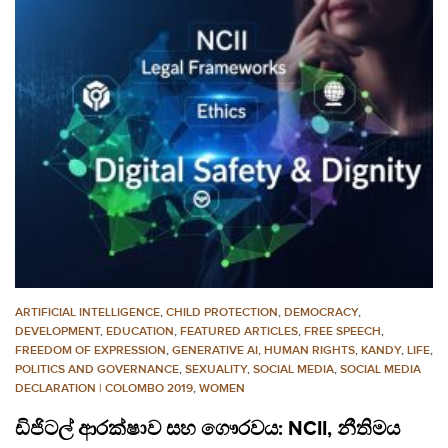
ARTIFICIAL INTELLIGENCE
,
CHILD PROTECTION
,
DEMOCRACY
,
DEVELOPMENT
,
EDUCATION
,
FEATURED ARTICLES
,
FREE SPEECH
,
FREEDOM OF EXPRESSION
,
GENERATIVE AI
,
HUMAN RIGHTS
,
KANDY
,
LIFE
,
POLITICS AND GOVERNANCE
,
SEXUALITY
,
SOCIAL MEDIA
,
SOCIAL MEDIA
DECLARATION | COLOMBO 2019
,
WOMEN
ඩිජිටල් ආරක්ෂාව සහ ගෞරවය: NCII, නීතිමය