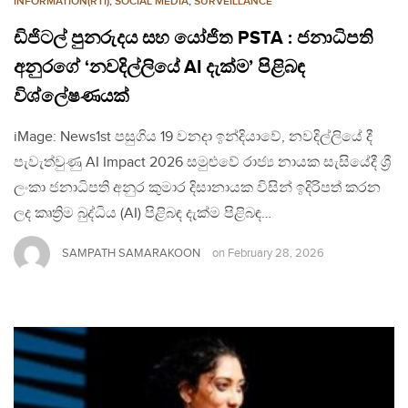
INFORMATION(RTI)
,
SOCIAL MEDIA
,
SURVEILLANCE
ඩිජිටල් පුනරුදය සහ යෝජිත PSTA : ජනාධිපති
අනුරගේ ‘නවදිල්ලියේ AI දැක්ම’ පිළිබඳ
විශ්ලේෂණයක්
iMage: News1st පසුගිය 19 වනදා ඉන්දියාවේ, නවදිල්ලියේ දී
පැවැත්වුණු AI Impact 2026 සමුළුවේ රාජ්‍ය නායක සැසියේදී ශ්‍රී
ලංකා ජනාධිපති අනුර කුමාර දිසානායක විසින් ඉදිරිපත් කරන
ලද කෘත්‍රිම බුද්ධිය (AI) පිළිබඳ දැක්ම පිළිබඳ…
SAMPATH SAMARAKOON
on
February 28, 2026