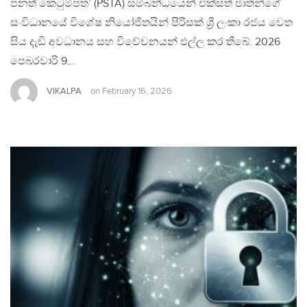
පනත් කෙටුම්පත’ (PSTA) සම්බන්ධයෙන් එක්සත් ජාතීන්ගේ
සංවිධානයේ විශේෂ නියෝජිතයින් පිරිසක් ශ්‍රී ලංකා රජය වෙත
සිය දැඩි අවධානය සහ විවේචනයන් එල්ල කර තිබේ. 2026
පෙබරවාරි 9…
VIKALPA
on
February 16, 2026