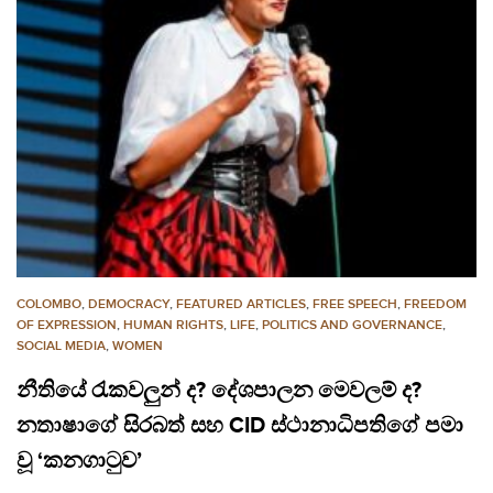
COLOMBO
,
DEMOCRACY
,
FEATURED ARTICLES
,
FREE SPEECH
,
FREEDOM
OF EXPRESSION
,
HUMAN RIGHTS
,
LIFE
,
POLITICS AND GOVERNANCE
,
SOCIAL MEDIA
,
WOMEN
නීතියේ රැකවලුන් ද? දේශපාලන මෙවලම් ද?
නතාෂාගේ සිරබත් සහ CID ස්ථානාධිපතිගේ පමා
වූ ‘කනගාටුව’