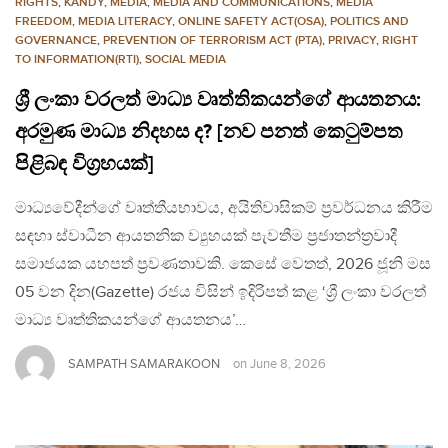
RIGHTS
,
KANDY
,
MEDIA
,
MEDIA AND COMMUNICATIONS
,
MEDIA
FREEDOM
,
MEDIA LITERACY
,
ONLINE SAFETY ACT(OSA)
,
POLITICS AND
GOVERNANCE
,
PREVENTION OF TERRORISM ACT (PTA)
,
PRIVACY
,
RIGHT
TO INFORMATION(RTI)
,
SOCIAL MEDIA
ශ්‍රී ලංකා වරලත් මාධ්‍ය වෘත්තිකයන්ගේ ආයතනය:
අරමුණ මාධ්‍ය නිදහස ද? [නව පනත් කෙටුම්පත
පිළිබඳ විග්‍රහයක්]
මාධ්‍යවේදීන්ගේ වෘත්තීයභාවය, අයිතිවාසිකම් ප්‍රවර්ධනය කිරීම
සඳහා ස්වාධීන ආයතනික ව්‍යුහයක් පැවතීම ප්‍රජාතන්ත්‍රවාදී
සමාජයක යහපත් ප්‍රවණතාවකි. කෙසේ වෙතත්, 2026 ජූනි මස
05 වන දින(Gazette) රජය විසින් ඉදිරිපත් කළ ‘ශ්‍රී ලංකා වරලත්
මාධ්‍ය වෘත්තිකයන්ගේ ආයතනය’…
SAMPATH SAMARAKOON
on
June 8, 2026