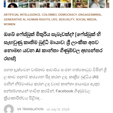
ARTIFICIAL INTELLIGENCE
,
COLOMBO
,
DEMOCRACY
,
ENGAGESMINSL
,
GENERATIVE AI
,
HUMAN RIGHTS
,
LIFE
,
SEXUALITY
,
SOCIAL MEDIA
,
WOMEN
ඔබේ ෆේස්බුක් මිතුරිය සැබෑවක්ද? [ෆේස්බුක් හි
සැඟවුණු කෘතිම බුද්ධි මායාව: ශ්‍රී ලාංකික අපව
නොමඟ යවන AI කාන්තා ගිණුම්වල අභ්‍යන්තර
රහස්]
පහත දැක්වෙන වාර්තාව ආචාර්ය සංජන හත්තොටුව විසින් ශ්‍රී
ලංකාව පදනම් කරගෙන සිදු කරන ලද, කෘත්‍රිම බුද්ධිය (AI)
මඟින් නිර්මාණය කරන ලද ව්‍යාජ කාන්තා ඡායාරූප ඇතුළු
අන්තර්ගතයන් භාවිත කරමින්, Facebook ගිණුම්වල
ක්‍රියාකාරීත්වය පිළිබඳ…
VK TRANSLATION
on
July 13, 2026