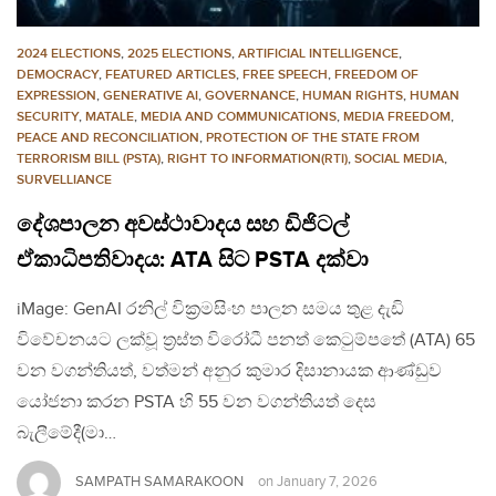
2024 ELECTIONS
,
2025 ELECTIONS
,
ARTIFICIAL INTELLIGENCE
,
DEMOCRACY
,
FEATURED ARTICLES
,
FREE SPEECH
,
FREEDOM OF
EXPRESSION
,
GENERATIVE AI
,
GOVERNANCE
,
HUMAN RIGHTS
,
HUMAN
SECURITY
,
MATALE
,
MEDIA AND COMMUNICATIONS
,
MEDIA FREEDOM
,
PEACE AND RECONCILIATION
,
PROTECTION OF THE STATE FROM
TERRORISM BILL (PSTA)
,
RIGHT TO INFORMATION(RTI)
,
SOCIAL MEDIA
,
SURVELLIANCE
දේශපාලන අවස්ථාවාදය සහ ඩිජිටල්
ඒකාධිපතිවාදය: ATA සිට PSTA දක්වා
iMage: GenAI රනිල් වික්‍රමසිංහ පාලන සමය තුළ දැඩි
විවේචනයට ලක්වූ ත්‍රස්ත විරෝධී පනත් කෙටුම්පතේ (ATA) 65
වන වගන්තියත්, වත්මන් අනුර කුමාර දිසානායක ආණ්ඩුව
යෝජනා කරන PSTA හි 55 වන වගන්තියත් දෙස
බැලීමේදී(මා…
SAMPATH SAMARAKOON
on
January 7, 2026