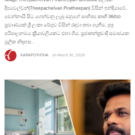
දීපචෙල්වන්(Theepachelvan Piratheepan) විසින් ඉන්දියාවේ,
චෙන්නායි සිට ගෙන්වනු ලැබූ ඔහුගේ සාහිත්‍ය කෘති 360ක
ප්‍රමාණයක් ශ්‍රී ලංකා රේගුව විසින් රඳවා තබා ගැනීම, හුදු
පරිපාලනමය ක්‍රියාවලියකට එහා ගිය, ප්‍රජාතන්ත්‍රවාදී සමාජයක
මූලික නිදහස…
KARAPOTHTHA
on
March 30, 2026