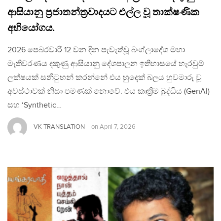
ආසියානු ප්‍රජාතන්ත්‍රවාදයට එල්ල වූ තාක්ෂණික
අභියෝගය.
2026 පෙබරවාරි 12 වන දින පැවැත්වූ බංග්ලාදේශ මහා
මැතිවරණය දකුණු ආසියානු දේශපාලන ඉතිහාසයේ හැරවුම්
ලක්ෂයක් සනිටුහන් කරන්නේ එය හුදෙක් බලය හුවමාරු වූ
අවස්ථාවක් නිසා පමණක් නොවේ. එය කෘත්‍රිම බුද්ධිය (GenAI)
සහ ‘Synthetic…
VK TRANSLATION
on
April 7, 2026