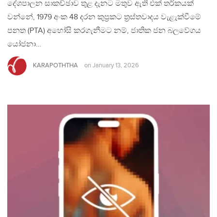
දේශපාලන සාකච්ඡාව තුළ දැනට මතුව ඇති එක් තර්කයක්
වන්නේ, 1979 අංක 48 දරන කුප්‍රකට ත්‍රස්තවාදය වැළැක්වීමේ
පනත (PTA) අහෝසි කරගැනීමට නම්, ජාතික ජන බලවේගය
යෝජනා…
KARAPOTHTHA
on
January 13, 2026