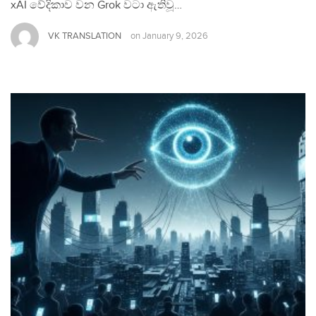
xAI වේදිකාව වන Grok වටා ඇතිවූ…
VK TRANSLATION
on
January 9, 2026