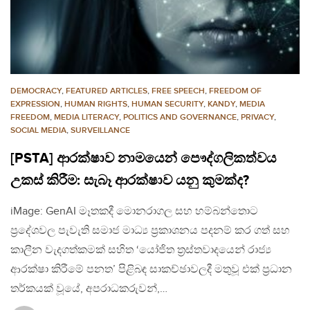
DEMOCRACY
,
FEATURED ARTICLES
,
FREE SPEECH
,
FREEDOM OF
EXPRESSION
,
HUMAN RIGHTS
,
HUMAN SECURITY
,
KANDY
,
MEDIA
FREEDOM
,
MEDIA LITERACY
,
POLITICS AND GOVERNANCE
,
PRIVACY
,
SOCIAL MEDIA
,
SURVEILLANCE
[PSTA] ආරක්ෂාව නාමයෙන් පෞද්ගලිකත්වය
උකස් කිරීම: සැබෑ ආරක්ෂාව යනු කුමක්ද?
iMage: GenAI මෑතකදී මොනරාගල සහ හම්බන්තොට
ප්‍රදේශවල පැවැති සමාජ මාධ්‍ය ප්‍රකාශනය පදනම් කර ගත් සහ
කාලීන වැදගත්කමක් සහිත ‘යෝජිත ත්‍රස්තවාදයෙන් රාජ්‍ය
ආරක්ෂා කිරීමේ පනත’ පිළිබඳ සාකච්ඡාවලදී මතුවූ එක් ප්‍රධාන
තර්කයක් වූයේ, අපරාධකරුවන්,…