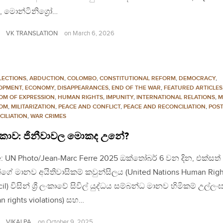
, මොන්ටිනිග්‍රෝ…
VK TRANSLATION
on
March 6, 2026
LECTIONS
,
ABDUCTION
,
COLOMBO
,
CONSTITUTIONAL REFORM
,
DEMOCRACY
,
OPMENT, ECONOMY
,
DISAPPEARANCES
,
END OF THE WAR
,
FEATURED ARTICLES
OM OF EXPRESSION
,
HUMAN RIGHTS
,
IMPUNITY
,
INTERNATIONAL RELATIONS
,
M
OM
,
MILITARIZATION
,
PEACE AND CONFLICT
,
PEACE AND RECONCILIATION
,
POS
CILIATION
,
WAR CRIMES
ී ලංකාව: ජිනීවාවල මොකද උනේ?
: UN Photo/Jean-Marc Ferre 2025 ඔක්තෝබර් 6 වන දින, එක්සත්
්ගේ මානව අයිතිවාසිකම් කවුන්සිලය (United Nations Human Righ
il) විසින් ශ්‍රී ලංකාවේ සිවිල් යුද්ධය සම්බන්ධ මානව හිමිකම් උල්
n rights violations) සහ…
VIKALPA
on
October 9, 2025