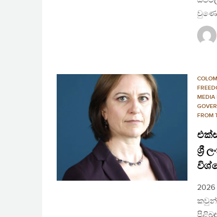
ඩිජිට
වුණෙ
COLO
FREED
MEDIA
GOVER
FROM T
එක්ස
ශ්‍ර
විශ
2026 
කවුන්
පිළිබ