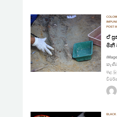
COLO
IMPUN
POST-
ඒ ප්
මිනී 
iMage
කැණීම
පළ ව
විමර්
BLACK 