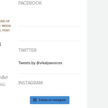
FACEBOOK
END OF
Y
,
MEDIA
E
,
POST-
ි
TWITTER
Tweets by @vikalpavoices
හතින්
INSTAGRAM
 බව
Follow on Instagram