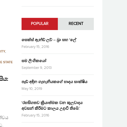
POPULAR
RECENT
සෙක්ස් ඇන්ඩ් ලව් – බ්‍රා සහ ‘ලේ’
February 15, 2016
ITY
,
සම ලිංගිකයෝ
E STATE
September 9, 2013
සිය:
පෑඩ් අඳින ගැහැනියකගේ හෘදය සාක්ෂිය
May 10, 2019
‘රහසිගතව ක්‍රියාත්මක වන කුලවාදය
අවසන් කිරීමට කාලය උදාවී තිබේ.’
්
February 15, 2016
ත්වය
ව,