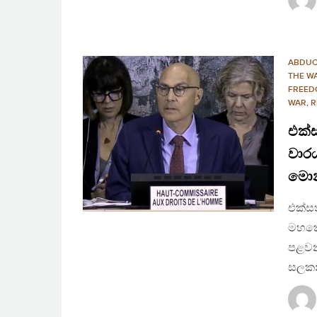
ABDUC
THE W
FREED
WAR
,
R
එක්ස
වාරය
මොන
එක්සත
මහකොම
පළවන
සලකන්