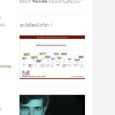
අපගේ
YouTube
වීඩියෝ චැනලයට."
්
ආරක්ෂාවන්න..!
ළුව
IZATION
,
න