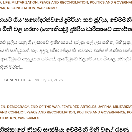
A
,
LIFE
,
MILITARIZATION
,
PEACE AND RECONCILIATION
,
POLITICS AND GOVERNA
WAR
,
RECONCILIATION
,
WAR CRIMES
යට ගිය ‘සහෝදරත්වයේ දුම්රිය’: කළු ජූලිය, චෙම්මනී
 මිනී වළ හරහා (නොකියවූ) දුම්රිය චාරිකාවේ යතාර්
කළු ජූලිය යනු ශ්‍රී ලංකාවේ ඉතිහාසයේ දරුණු ලේ ලප සහිත, බිහිසුණු
යක් සනිටුහන් කළ අඳුරු පරිච්ඡේදයකි. එවකට එක්සත් ජාතික පක්
) ආණ්ඩුවේ අනුග්‍රහය යටතේ, ආණ්ඩුවේ බලවේග හා සිංහල බෞද්ධ
ාදීන් මගින්…
KARAPOTHTHA
on
July 28, 2025
REN
,
DEMOCRACY
,
END OF THE WAR
,
FEATURED ARTICLES
,
JAFFNA
,
MILITARIZA
 AND CONFLICT
,
PEACE AND RECONCILIATION
,
POLITICS AND GOVERNANCE
,
PO
CILIATION
,
WAR CRIMES
ක්කාගේ නිහඬ සාක්ෂිය: චෙම්මනී මිනී වළේ රැඳුණු