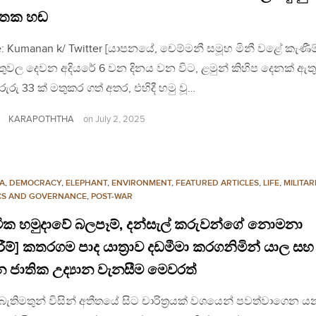
තක හඬ
: Kumanan k/ Twitter [යාපනයේ, චෙම්මනී සමූහ මිනී වළේ කැණීම
ුවල දෙවන අදියරේ 6 වන දිනය වන විට, ළමුන් කිහිප දෙනක් ඇතු
රුරු 33 ක් මතුකර ගත් අතර, එහිදී හමු වූ…
KARAPOTHTHA
on
July 2, 2025
A
,
DEMOCRACY
,
ELEPHANT
,
ENVIRONMENT
,
FEATURED ARTICLES
,
LIFE
,
MILITAR
ICS AND GOVERNANCE
,
POST-WAR
වික හමුදාවේ බලපෑම්, දන්සැල් කරුවන්ගේ නොමනා
රීම්] කතරගම පාද යාත්‍රාව දඩමීමා කරගනිමින් යාල සහ
 ජාතික උද්‍යාන වැනසීම මෙවරත්
ු බැතිමතුන් විසින් අතීතයේ සිට චාරිත්‍රයක් වශයෙන් පවත්වාගෙන ය