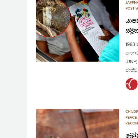
JAFFN
POST-
යාපන
සමූහ
1983 
සංහාර
(UNP
ජාතිව
CHILD
PEACE
RECON
බෝනි