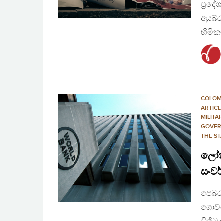
ප්‍රද
අයුබ්
හිමික
COLO
ARTICL
MILITA
GOVER
THE ST
ලෝක 
සංව
පෙබරව
ගොව්ට