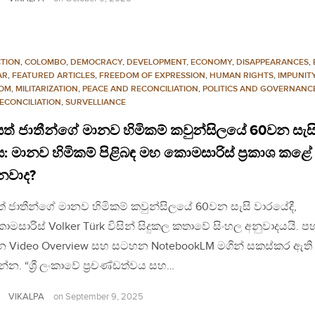
TION
,
COLOMBO
,
DEMOCRACY
,
DEVELOPMENT, ECONOMY
,
DISAPPEARANCES
,
AR
,
FEATURED ARTICLES
,
FREEDOM OF EXPRESSION
,
HUMAN RIGHTS
,
IMPUNIT
OM
,
MILITARIZATION
,
PEACE AND RECONCILIATION
,
POLITICS AND GOVERNANC
ECONCILIATION
,
SURVELLIANCE
ත් ජාතීන්ගේ මානව හිමිකම් කවුන්සිලයේ 60වන සැස
: මානව හිමිකම් පිළිබඳ මහ කොමසාරිස් ප්‍රකාශ කළේ
වාද?
් ජාතීන්ගේ මානව හිමිකම් කවුන්සිලයේ 60වන සැසි වාරයේදී,
සාරිස් Volker Türk විසින් සිදුකල කතාවේ සිංහල අනුවාදයයි. ප
 Video Overview සහ සටහන NotebookLM මගින් සකස්කර ඇති
න. “ශ්‍රී ලංකාවේ ප්‍රචණ්ඩත්වය සහ…
VIKALPA
on
September 9, 2025