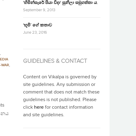
‘හිමින්සැරේ පියා විදා‘ සුනිලා සමුගත්තා ය.
September 9, 2013
‘භූමි’ ගේ කතාව
June 23, 2016
,
EDIA
GUIDELINES & CONTACT
T-WAR
,
Content on Vikalpa is governed by
site guidelines. Any submission or
comment that does not match these
guidelines is not published. Please
ts
click
here
for contact information
ලංඝනය
and site guidelines.