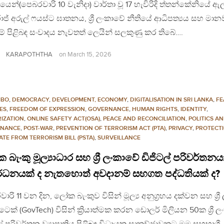
ේශයෙන්(පෙබරවාරි 10 වැනිදා) වාර්තා වූ 17 හැවිරිදි ත්තන්කේනියේ 
රාජ් අරුල් ෆයස්ට ඝාතනය, ශ්‍රී ලංකාවේ නීතියේ ආධිපත්‍යය සහ මාන
ම් පිළිබඳ සංවාදය නැවතත් ලෙයින් සලකුණු කර තිබේ….
KARAPOTHTHA
on
March 15, 2026
MBO
,
DEMOCRACY
,
DEVELOPMENT, ECONOMY
,
DIGITALISATION IN SRI LANKA
,
FE
ES
,
FREEDOM OF EXPRESSION
,
GOVERNANCE
,
HUMAN RIGHTS
,
IDENTITY
,
RIZATION
,
ONLINE SAFETY ACT(OSA)
,
PEACE AND RECONCILIATION
,
POLITICS A
NANCE
,
POST-WAR
,
PREVENTION OF TERRORISM ACT (PTA)
,
PRIVACY
,
PROTECT
ATE FROM TERRORISM BILL (PSTA)
,
SURVEILLANCE
බැංකු මූල්‍යාධාර සහ ශ්‍රී ලංකාවේ ඩිජිටල් පරිවර්තනය
ර්ධනයක් ද නැතහොත් අවදානම් සහගත පද්ධතියක් ද?
ාරි 11 වන දින, ලෝක බැංකුව විසින් මූල්‍ය අනුග්‍රහය දක්වන සහ ශ්‍රී
ෙක් (GovTech) විසින් ක්‍රියාත්මක කරන ඩොලර් මිලියන 50ක ශ්‍රී ල