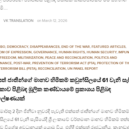
ල් පරිවර්තන ව්‍යාපෘතිය පිළිබඳ විධායක සාකච්ඡාවකට මම සහභාගී
මි….
VK TRANSLATION
on
March 12, 2026
MBO
,
DEMOCRACY
,
DISAPPEARANCES
,
END OF THE WAR
,
FEATURED ARTICLES
,
OM OF EXPRESSION
,
GOVERNANCE
,
HUMAN RIGHTS
,
HUMAN SECURITY
,
IMPUN
 FREEDOM
,
MILITARIZATION
,
PEACE AND RECONCILIATION
,
POLITICS AND
NANCE
,
POST-WAR
,
PREVENTION OF TERRORISM ACT (PTA)
,
PROTECTION OF TH
ERRORISM BILL (PSTA)
,
RECONCILIATION
,
UN PANEL REPORT
ත් ජාතීන්ගේ මානව හිමිකම් කවුන්සිලයේ 61 වැනි සැ
ී ලංකාව පිළිබඳ මූලික කණ්ඩායමේ ප්‍රකාශය පිළිබඳ
්ලේෂණයක්
මාර්තු 2 දින ජිනීවා නුවරදී පැවැති එක්සත් ජාතීන්ගේ මානව හිමිකම
සිලයේ 61 වැනි සැසියේදී ශ්‍රී ලංකාවේ වර්තමාන මානව හිමිකම් තත්
ඳව විශේෂ අවධානයක් යොමු විය. එහිදී එක්සත් රාජධානිය, කැනඩා