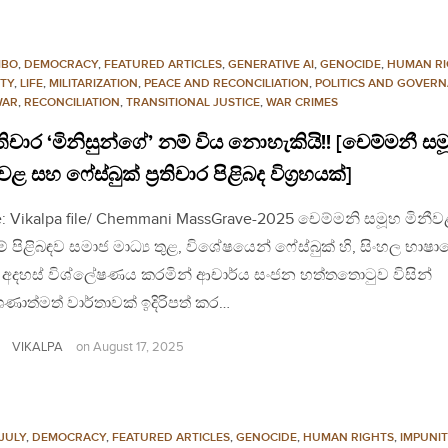
MBO
,
DEMOCRACY
,
FEATURED ARTICLES
,
GENERATIVE AI
,
GENOCIDE
,
HUMAN RI
ITY
,
LIFE
,
MILITARIZATION
,
PEACE AND RECONCILIATION
,
POLITICS AND GOVER
WAR
,
RECONCILIATION
,
TRANSITIONAL JUSTICE
,
WAR CRIMES
‍රතිචාර ‘මිනිසුන්ගේ’ නම් විය නොහැකියි!! ‍[චෙම්මනී ස
වළ සහ ෆේස්බුක් ප්‍රතිචාර පිළිබද විග්‍රහයක්]
: Vikalpa file/ Chemmani MassGrave-2025 චෙම්මනි සමූහ මිනීව
් පිළිබඳව සමාජ මාධ්‍ය තුළ, විශේෂයෙන් ෆේස්බුක් හි, සිංහල භාෂා
ූ අදහස් විශ්ලේෂණය කරමින් ආචාර්ය සංජන හත්තතොටුව විසින්
ශණාත්මත් වාර්තාවක් ඉදිරිපත් කර…
VIKALPA
on
August 17, 2025
JULY
,
DEMOCRACY
,
FEATURED ARTICLES
,
GENOCIDE
,
HUMAN RIGHTS
,
IMPUNI