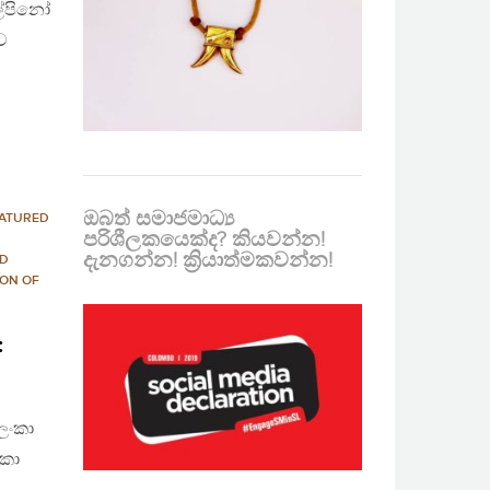
ඇල්පිනෝ
ව
ඔබත් සමාජමාධ්‍ය
ATURED
පරිශීලකයෙක්ද? කියවන්න!
දැනගන්න! ක්‍රියාත්මකවන්න!
ND
ION OF
:
 ලංකා
ංකා