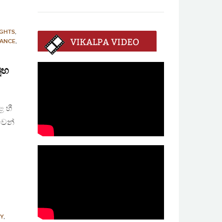
GHTS
,
NANCE
,
මූහ
ළ හී
වෙන්
TY
,