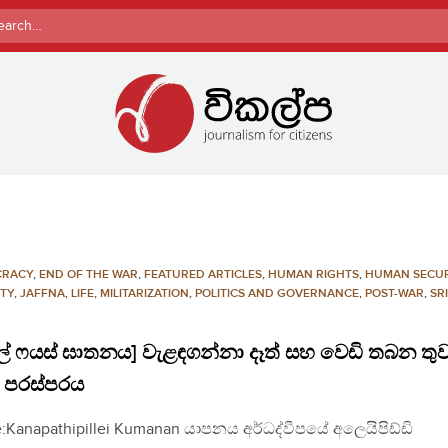
rch
CRACY
,
END OF THE WAR
,
FEATURED ARTICLES
,
HUMAN RIGHTS
,
HUMAN SECUR
ITY
,
JAFFNA
,
LIFE
,
MILITARIZATION
,
POLITICS AND GOVERNANCE
,
POST-WAR
,
SR
ල් ෆයස් ඝාතනය] වැළඳගන්නා දෑත් සහ වෙඩි තබන තුව
 පරස්පරය
:Kanapathipillei Kumanan යාපනය අර්ධද්වීපයේ අලෙයිපිඩ්ඩි