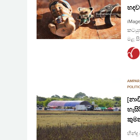
හදව
iMage
කටයුත
මළ සි
AMPAR
POLIT
[නා
හැසි
කුමන
හින්ද