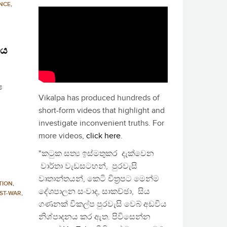
NCE
,
තය
ෂ
Vikalpa has produced hundreds of
short-form videos that highlight and
investigate inconvenient truths. For
more videos,
click here
.
"කටුක සත්‍ය ඉස්මතුකර දැක්වෙන
වාර්තා වැඩසටහන්, පුරවැසි
වෘතාන්තයන්, කෙටි චිත්‍රපට මෙන්ම
TION
,
දේශපාලන සංවාද, සාකච්ඡා, සිය
ST-WAR
,
ගණනක් විකල්ප පුරවැසි වෙබ් අඩවිය
නිශ්පාදනය කර ඇත. පිවිසෙන්න