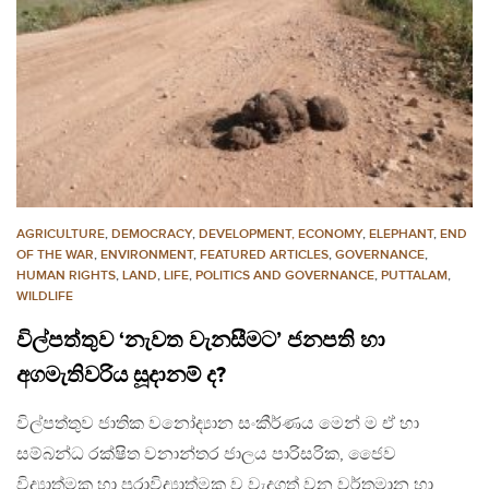
AGRICULTURE
,
DEMOCRACY
,
DEVELOPMENT, ECONOMY
,
ELEPHANT
,
END
OF THE WAR
,
ENVIRONMENT
,
FEATURED ARTICLES
,
GOVERNANCE
,
HUMAN RIGHTS
,
LAND
,
LIFE
,
POLITICS AND GOVERNANCE
,
PUTTALAM
,
WILDLIFE
විල්පත්තුව ‘නැවත වැනසීමට’ ජනපති හා
අගමැතිවරිය සූදානම් ද?
විල්පත්තුව ජාතික වනෝද්‍යාන සංකීර්ණය මෙන් ම ඒ හා
සම්බන්ධ රක්ෂිත වනාන්තර ජාලය පාරිසරික, ජෛව
විද්‍යාත්මක හා පුරාවිද්‍යාත්මක ව වැදගත් වන වර්තමාන හා