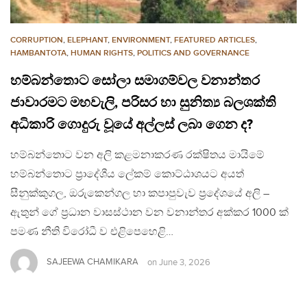
CORRUPTION
,
ELEPHANT
,
ENVIRONMENT
,
FEATURED ARTICLES
,
HAMBANTOTA
,
HUMAN RIGHTS
,
POLITICS AND GOVERNANCE
හම්බන්තොට සෝලා සමාගම්වල වනාන්තර
ජාවාරමට මහවැලි, පරිසර හා සුනිත්‍ය බලශක්ති
අධිකාරි ගොදුරු වූයේ අල්ලස් ලබා ගෙන ද?
හම්බන්තොට වන අලි කළමනාකරණ රක්ෂිතය මායිමේ
හම්බන්තොට ප්‍රාදේශීය ලේකම් කොට්ඨාශයට අයත්
සීනුක්කුගල, ඔරුකෙන්ගල හා කපාපුවැව ප්‍රදේශයේ අලි –
ඇතුන් ගේ ප්‍රධාන වාසස්ථාන වන වනාන්තර අක්කර 1000 ක්
පමණ නීති විරෝධී ව එළිපෙහෙළි…
SAJEEWA CHAMIKARA
on
June 3, 2026