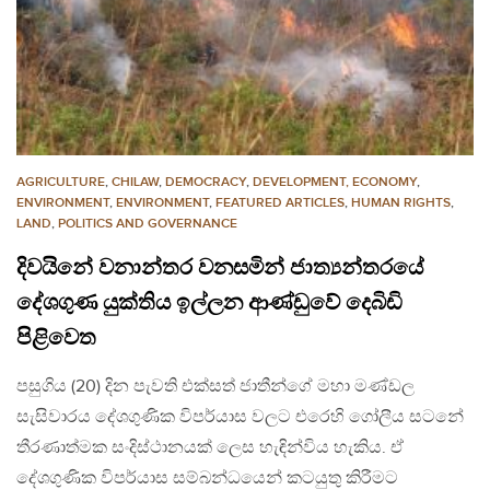
AGRICULTURE
,
CHILAW
,
DEMOCRACY
,
DEVELOPMENT, ECONOMY
,
ENVIRONMENT
,
ENVIRONMENT
,
FEATURED ARTICLES
,
HUMAN RIGHTS
,
LAND
,
POLITICS AND GOVERNANCE
දිවයිනේ වනාන්තර වනසමින් ජාත්‍යන්තරයේ
දේශගුණ යුක්තිය ඉල්ලන ආණ්ඩුවේ දෙබිඩි
පිළිවෙත
පසුගිය (20) දින පැවති එක්සත් ජාතීන්ගේ මහා මණ්ඩල
සැසිවාරය දේශගුණික විපර්යාස වලට එරෙහි ගෝලීය සටනේ
තීරණාත්මක සංදිස්ථානයක් ලෙස හැඳින්විය හැකිය. ඒ
දේශගුණික විපර්යාස සම්බන්ධයෙන් කටයුතු කිරීමට