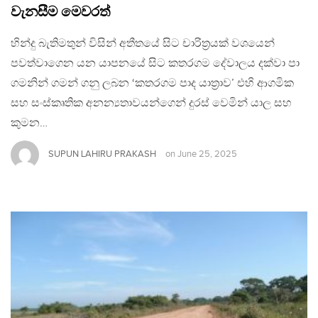
වැනසීම මෙවරත්
හින්දු බැතිමතුන් විසින් අතීතයේ සිට චාරිත්‍රයක් වශයෙන්
පවත්වාගෙන යන යාපනයේ සිට කතරගම දේවාලය දක්වා පා
ගමනින් ගමන් ගනු ලබන ‘කතරගම පාද යාත්‍රාව’ එහි ආගමික
සහ සංස්කෘතික අනන්‍යතාවයන්ගෙන් දුරස් වෙමින් යාල සහ
කුමන…
SUPUN LAHIRU PRAKASH
on
June 25, 2025