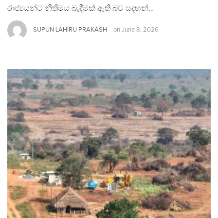
රාජ්‍යයන්ට නීතිමය බැඳීමක් ඇති බව සඳහන්…
SUPUN LAHIRU PRAKASH
on
June 8, 2026