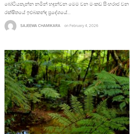
බෝටියතැන්න නමින් හඳුන්වන මෙම වන මංකඩ සිංහරාජ වන
රක්ෂිතයේ ඉළුබකන්ඳ ප්‍රදේශයේ…
SAJEEWA CHAMIKARA
on
February 4, 2026