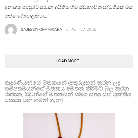
අනාගත පරපුරට සමාන අයිතිය හිමි ස්වාභාවික පද්ධතියක් මිස
පක්ෂ දේශපාලනික…
SAJEEWA CHAMIKARA
on
April 27, 2025
LOAD MORE...
ආදරණීයන්ගේ මතකයන් (අතුරුදහන් කරන ලද
සමීපතමයන්ගේ මතකය අමතක කිරීමට බල කරන
රාජ්‍යක, ඔවුන්ගේ මතකයන් සමග සත්‍ය සහ යුක්තිය
සොයා යන ගමන් ගැන)