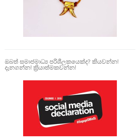
ඔබත් සමාජමාධ්‍ය පරිශීලකයෙක්ද? කියවන්න!
දැනගන්න! ක්‍රියාත්මකවන්න!