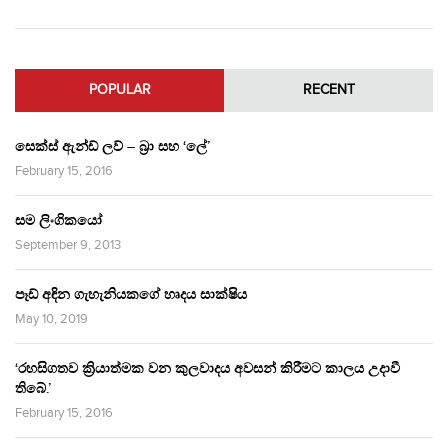
POPULAR
RECENT
සෙක්ස් ඇන්ඩ් ලව් – බ්‍රා සහ ‘ලේ’
February 15, 2016
සම ලිංගිකයෝ
September 9, 2013
පෑඩ් අඳින ගැහැනියකගේ හෘදය සාක්ෂිය
May 10, 2019
‘රහසිගතව ක්‍රියාත්මක වන කුලවාදය අවසන් කිරීමට කාලය උදාවී
තිබේ.’
February 15, 2016