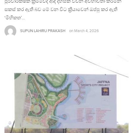
පූර්වාරක්ෂක ක්‍රමවේද ආදී දහසක් වචන අවභාවිතා කරමින්
සකස් කර ඇති බව මේ වන විට ක්‍රියාවෙන් ඔප්පු කර ඇති
‘මිහිකත’…
SUPUN LAHIRU PRAKASH
on
March 4, 2026