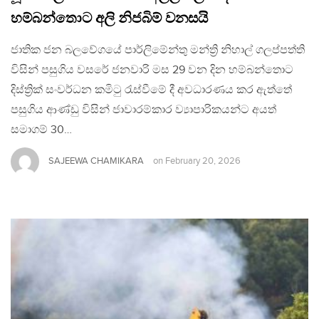
හම්බන්තොට අලි නිජබිම් වනසයි
ජාතික ජන බලවේගයේ පාර්ලිමේන්තු මන්ත්‍රි නිහාල් ගලප්පත්ති
විසින් පසුගිය වසරේ ජනවාරි මස 29 වන දින හම්බන්තොට
දිස්ත්‍රික් සංවර්ධන කමිටු රැස්වීමේ දී අවධාරණය කර ඇත්තේ
පසුගිය ආණ්ඩු විසින් ජාවාරම්කාර ව්‍යාපාරිකයන්ට අයත්
සමාගම් 30…
SAJEEWA CHAMIKARA
on
February 20, 2026