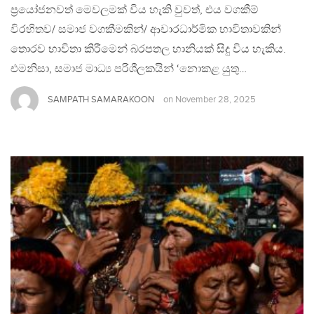
ප්‍රයෝජනවත් මෙවලමක් විය හැකි වුවත්, එය වගකීම්
විරහිතව/ සමාජ වගකීමකින්/ ආචාරධාර්මික භාවිතාවකින්
තොරව භාවිතා කිරීමෙන් බරපතල හානියක් සිදු විය හැකිය.
එමනිසා, සමාජ මාධ්‍ය පරිශීලකයින් ‘නොකළ යුතු…
SAMPATH SAMARAKOON
on
November 28, 2025