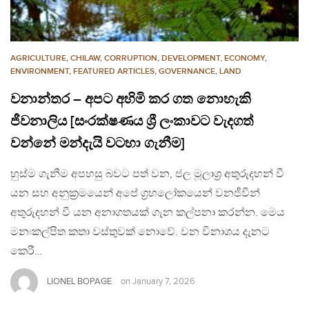
AGRICULTURE
,
CHILAW
,
CORRUPTION
,
DEVELOPMENT, ECONOMY
,
ENVIRONMENT
,
FEATURED ARTICLES
,
GOVERNANCE
,
LAND
වනාන්තර – අපට අහිමි කර ගත නොහැකි
ජීවනාලිය [සංරක්ෂණය ශ්‍රී ලංකාවට වැදගත්
වන්නේ මන්දැයි වටහා ගැනීම]
හුස්ම ගැනීම අපහසු බවට පත් වන, ජල මූලාශ්‍ර අතුරුදහන් වී
යන සහ අනුක්‍රමයෙන් අපේ ග්‍රහලෝකයෙන් වනජීවීන්
අතුරුදහන් වී යන අනාගතයක් ගැන කල්පනා කරන්න. මෙය
මනඃකල්පිත කතා වස්තුවක් නොවේ. වන විනාශය දැනට
කෙරී…
LIONEL BOPAGE
on
January 7, 2026