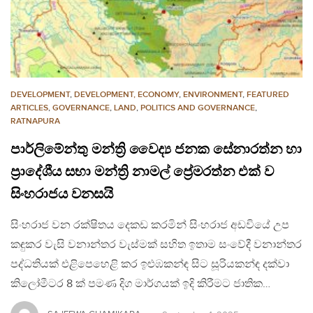
DEVELOPMENT
,
DEVELOPMENT, ECONOMY
,
ENVIRONMENT
,
FEATURED
ARTICLES
,
GOVERNANCE
,
LAND
,
POLITICS AND GOVERNANCE
,
RATNAPURA
පාර්ලිමේන්තු මන්ත්‍රි වෛද්‍ය ජනක සේනාරත්න හා
ප්‍රාදේශීය සභා මන්ත්‍රි නාමල් ප්‍රේමරත්න එක් ව
සිංහරාජය වනසයි
සිංහරාජ වන රක්ෂිතය දෙකඩ කරමින් සිංහරාජ අඩවියේ උප
කඳුකර වැසි වනාන්තර වැස්මක් සහිත ඉතාම සංවේදී වනාන්තර
පද්ධතියක් එළිපෙහෙළි කර ඉළුඹකන්ඳ සිට සූරියකන්ඳ දක්වා
කිලෝමීටර 8 ක් පමණ දිග මාර්ගයක් ඉදි කිරීමට ජාතික…