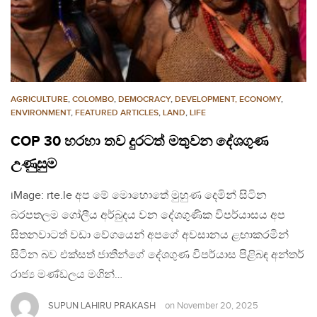
AGRICULTURE
,
COLOMBO
,
DEMOCRACY
,
DEVELOPMENT, ECONOMY
,
ENVIRONMENT
,
FEATURED ARTICLES
,
LAND
,
LIFE
COP 30 හරහා තව දුරටත් මතුවන දේශගුණ
උණුසුම
iMage: rte.le අප මේ මොහොතේ මුහුණ දෙමින් සිටින
බරපතලම ගෝලීය අර්බුදය වන දේශගුණික විපර්යාසය අප
සිතනවාටත් වඩා වේගයෙන් අපගේ අවසානය ළඟාකරමින්
සිටින බව එක්සත් ජාතීන්ගේ දේශගුණ විපර්යාස පිළිබඳ අන්තර්
රාජ්‍ය මණ්ඩලය මගින්…
SUPUN LAHIRU PRAKASH
on
November 20, 2025