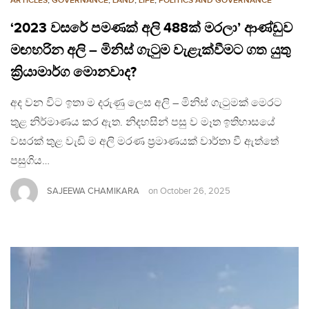
ARTICLES
,
GOVERNANCE
,
LAND
,
LIFE
,
POLITICS AND GOVERNANCE
‘2023 වසරේ පමණක් අලි 488ක් මරලා’ ආණ්ඩුව
මඟහරින අලි – මිනිස් ගැටුම වැළැක්වීමට ගත යුතු
ක්‍රියාමාර්ග මොනවාද?
අද වන විට ඉතා ම දරුණු ලෙස අලි – මිනිස් ගැටුමක් මෙරට
තුළ නිර්මාණය කර ඇත. නිදහසින් පසු ව මෑත ඉතිහාසයේ
වසරක් තුළ වැඩි ම අලි මරණ ප්‍රමාණයක් වාර්තා වී ඇත්තේ
පසුගිය…
SAJEEWA CHAMIKARA
on
October 26, 2025