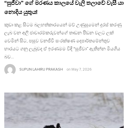
“සුජීවා” ගේ මරණය කාලයේ වැලි තලාවේ වැසී යා
නොදිය යුතුය!
කුඩා කළ සිටම බලහත්කාරයෙන් මව් උණුසුමෙන් දුරස් කරණු
ලැබ වන අලි ජාවාරම්කරුවන්ගේ තාඩන පීඩන වලට ලක්
වෙමින් සිට, පසුව වනජීවී සංරක්ෂණ දෙපාර්තමේන්තුව
භාරයට ගනු ලැබූවද ඒ ඉරණමම විඳි “සුජීවා” ඇතින්න මියගිය
බව…
SUPUN LAHIRU PRAKASH
on
May 7, 2026