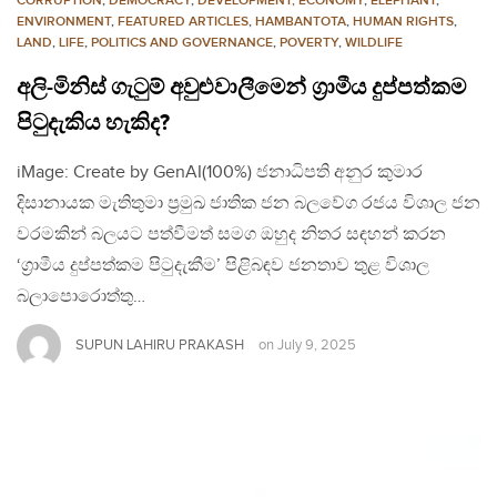
CORRUPTION
,
DEMOCRACY
,
DEVELOPMENT, ECONOMY
,
ELEPHANT
,
ENVIRONMENT
,
FEATURED ARTICLES
,
HAMBANTOTA
,
HUMAN RIGHTS
,
LAND
,
LIFE
,
POLITICS AND GOVERNANCE
,
POVERTY
,
WILDLIFE
අලි-මිනිස් ගැටුම් අවුළුවාලීමෙන් ග්‍රාමීය දුප්පත්කම
පිටුදැකිය හැකිද?
iMage: Create by GenAI(100%) ජනාධිපති අනුර කුමාර
දිසානායක මැතිතුමා ප්‍රමුඛ ජාතික ජන බලවේග රජය විශාල ජන
වරමකින් බලයට පත්වීමත් සමග ඔහුද නිතර සඳහන් කරන
‘ග්‍රාමීය දුප්පත්කම පිටුදැකීම’ පිළිබඳව ජනතාව තුළ විශාල
බලාපොරොත්තු…
SUPUN LAHIRU PRAKASH
on
July 9, 2025