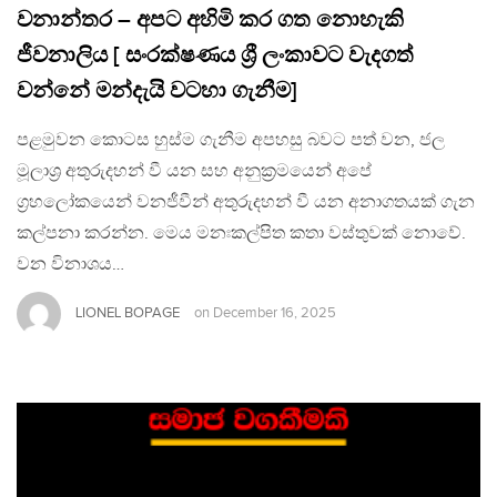
වනාන්තර – අපට අහිමි කර ගත නොහැකි
ජීවනාලිය [ සංරක්ෂණය ශ්‍රී ලංකාවට වැදගත්
වන්නේ මන්දැයි වටහා ගැනීම]
පළමුවන කොටස හුස්ම ගැනීම අපහසු බවට පත් වන, ජල
මූලාශ්‍ර අතුරුදහන් වී යන සහ අනුක්‍රමයෙන් අපේ
ග්‍රහලෝකයෙන් වනජීවීන් අතුරුදහන් වී යන අනාගතයක් ගැන
කල්පනා කරන්න. මෙය මනඃකල්පිත කතා වස්තුවක් නොවේ.
වන විනාශය…
LIONEL BOPAGE
on
December 16, 2025