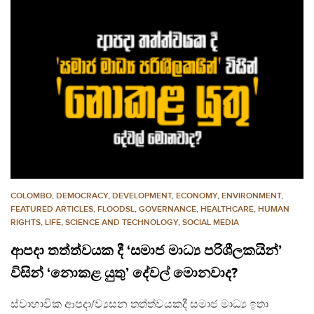
COLOMBO
,
DEMOCRACY
,
DEVELOPMENT, ECONOMY
,
ENVIRONMENT
,
FEATURED ARTICLES
,
FLOODSL
,
GOVERNANCE
,
HEALTHCARE
,
HUMAN
RIGHTS
,
LIFE
,
SCIENCE AND TECHNOLOGY
,
SOCIAL MEDIA
ආපදා තත්ත්වයක දී ‘සමාජ මාධ්‍ය පරිශීලකයින්’
විසින් ‘නොකළ යුතු’ දේවල් මොනවාද?
ස්වාභාවික ආපදා/ව්‍යසන තත්ත්වයකදී සමාජ මාධ්‍ය ඉතා