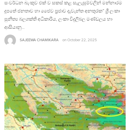
සංවර්ධන බැංකුව එක් ව සකස් කළ සැලැසුම්වලින් මන්නාරම
දූපතේ ජනතාව හා ජෛව ප්‍රජාව දැවැන්ත අනතුරක” ශ්‍රී ලංකා
සුනිත්‍ය බලශක්ති අධිකාරිය, ලංකා විදුලිබල මණ්ඩලය හා
ආසියානු…
SAJEEWA CHAMIKARA
on
October 22, 2025