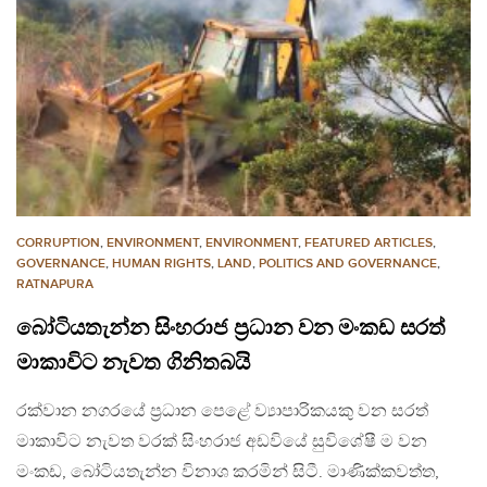
CORRUPTION
,
ENVIRONMENT
,
ENVIRONMENT
,
FEATURED ARTICLES
,
GOVERNANCE
,
HUMAN RIGHTS
,
LAND
,
POLITICS AND GOVERNANCE
,
RATNAPURA
බෝටියතැන්න සිංහරාජ ප්‍රධාන වන මංකඩ සරත්
මාකාවිට නැවත ගිනිතබයි
රක්වාන නගරයේ ප්‍රධාන පෙළේ ව්‍යාපාරිකයකු වන සරත්
මාකාවිට නැවත වරක් සිංහරාජ අඩවියේ සුවිශේෂී ම වන
මංකඩ, බෝටියතැන්න විනාශ කරමින් සිටී. මාණික්කවත්ත,