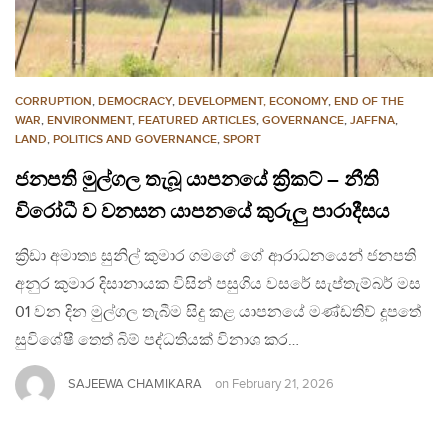
CORRUPTION
,
DEMOCRACY
,
DEVELOPMENT, ECONOMY
,
END OF THE
WAR
,
ENVIRONMENT
,
FEATURED ARTICLES
,
GOVERNANCE
,
JAFFNA
,
LAND
,
POLITICS AND GOVERNANCE
,
SPORT
ජනපති මුල්ගල තැබූ යාපනයේ ක්‍රිකට් – නීති
විරෝධී ව වනසන යාපනයේ කුරුලු පාරාදීසය
ක්‍රිඩා අමාත්‍ය සුනිල් කුමාර ගමගේ ගේ ආරාධනයෙන් ජනපති
අනුර කුමාර දිසානායක විසින් පසුගිය වසරේ සැප්තැම්බර් මස
01 වන දින මුල්ගල තැබීම සිදු කළ යාපනයේ මණ්ඩතිව් දූපතේ
සුවිශේෂී තෙත් බිම් පද්ධතියක් විනාශ කර…
SAJEEWA CHAMIKARA
on
February 21, 2026