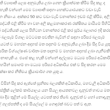
 ව්‍යාපෘති ලෙස අනුමැතිය ලබා ගෙන ක්‍රියාත්මක කිරීම සිදු කළ ද
හැකි වන්නේ මෙම ව්‍යාපෘති සඳහා හෙක්ටයාරයකට වඩා වැඩි
වන නිසා ය. අක්කර 50 කට වඩා වැඩි වනාන්තර ඉඩම් එළි කිරීම, අලි
පද්ධති එළි කිරීම හා වන අලි කළමනාකරණ රක්ෂිතය මායිමේ පිහිට
පද්ධතියක් ලෙස පිහිටන වනාන්තර එළි කර සූර්ය බලාගාර ඉදි ක
තකර බලපෑම් විශාල මට්ටමක පවතින බැවින් ඒ සඳහා පරිසර බලපෑම්
යටත් ව මහජන අදහස් මත පදනම් ව අනුමැතිය ලබා දීම සිදු විය යුතු
සරික විශ්ලේෂණ වාර්තා මත පදනම් ව මහජන අදහස් ලබා ගැනීමකි
නොහැකි ය. එසේ කළ හැකි වන්නේ අල්ලසට මධ්‍යම පරිසර අධිකාර
යින් සමාගම් හා මධ්‍යම පරිසර අධිකාරිය එක් ව සිදු කරන මෙම
ෂා කර නීතිමය ක්‍රියාමාර්ග ගත යුතු ය.
ිසින් සිදු කර ඇත්තේ සුනිත්‍ය බලශකිත් අධිකාරිය, මහවැලි අධිකාරි
 දිස්ත්‍රික් ලේකම් කාර්යාලය යන සියලු ආයතනවල දැනුවත් භාවය මත
් ලබා දීම තුළින් මේ සියල්ල යටපත් කර තිබේ. දැනුවත් ව හෝ නොදැන
හාල් ගලප්පත්ති ද මේ සියල්ලේ ම ගොදුරක් බවට පත් ව ඇත.