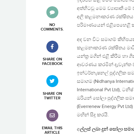
ඉදිරිපත් කළ මෙම යෝජනාවට අ
අත්හිටවූ මෙම ව්‍යාපෘති 
අලි කළමනාකරණ රක්ෂිතය මා
පරිමාණයෙන් එළිපෙහෙළි ක
NO
COMMENTS
.
අද වන විට සමාගම් කිහිපයක
කළමනාකරණ රක්ෂිතය මායිම
යන්ත්‍ර මගින් එළි කිරීම හා 
SHARE ON
FACEBOOK
ආවරණය කරමින් දැවැන්ත වන වි
ඉන්ටර්නැෂනල් පුද්ගලික සමා
සමාගම (Nidhanya Internati
International Pvt Ltd), ටනි
SHARE ON
ඔරියන් සෝලා පුද්ගලික සමාග
TWITTER
(Everrenew Energy Pvt Ltd
මඟින් සිදු කරයි.
EMAIL THIS
අ
ල්ලස් ලබා දුන් සෝලා සමා
ARTICLE