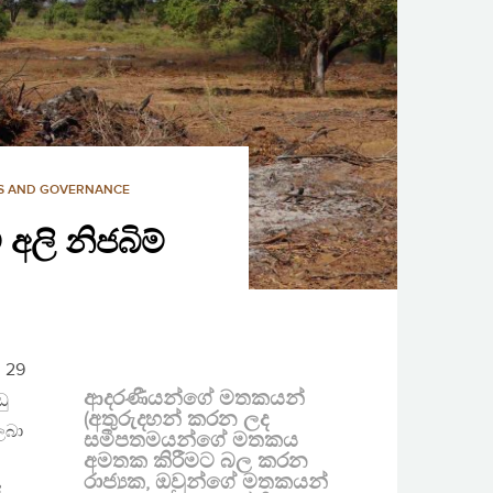
CS AND GOVERNANCE
අලි නිජබිම්
ස 29
ආදරණීයන්ගේ මතකයන්
ඩු
(අතුරුදහන් කරන ලද
ලබා
සමීපතමයන්ගේ මතකය
අමතක කිරීමට බල කරන
රාජ්‍යක, ඔවුන්ගේ මතකයන්