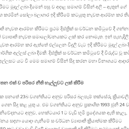
රීමට මුදල් ලබා දීමෙන් පසු ව අදාළ සමාගම් විසින් අලි – ඇතුන් ගේ
ශ කරමින් සෝලා බලාගාර ඉදි කිරීමේ කටයුතු නැවත ආරම්භ කර ති
 නැවත ආරම්භ කිරීමට ප්‍රථම දිස්ත්‍රික් සංවර්ධන කමිටුවේ දී ගන්න
් ව්‍යාපෘති නැවත සමාලෝචනයකට ලක් කර නොමැත. ඉන් පැහැදිලි
නැවත ආරම්භ කර ඇත්තේ එල්ලෙන විදුලි වැට ඉදි කිරීමට මුදල් ලබා 
ගික අල්ලස් ලබා දීමකි. දිස්ත්‍රික් සංවර්ධන කමිටුවේ දී විරුද්ධ වූ කම
ල්ලසට යට වී මෙම සමාගම් විසින් සිදු කරන මහා විනාශයට ආදාර
තන එක් ව පරිසර නීති හෑල්ලුවට ලක් කිරීම
සරික පනතේ 23බ වගන්තියට අනුව පරිසර බලපෑම් තක්සේරු ක්‍රියාවල
ෙන සිදු කළ යුතු ය. එම වගන්තියට අනුව ප්‍රකාශිත 1993 ජුනි 24
 නිවේදනයට අනුව, හෙක්ටයාර 1 ට වැඩි භූමි ප්‍රදේශයක ඇති කැලෑ,
නය සඳහා යොදා ගැනීමේ සංවර්ධන ව්‍යාපෘති ක්‍රියාත්මක කිරීමට