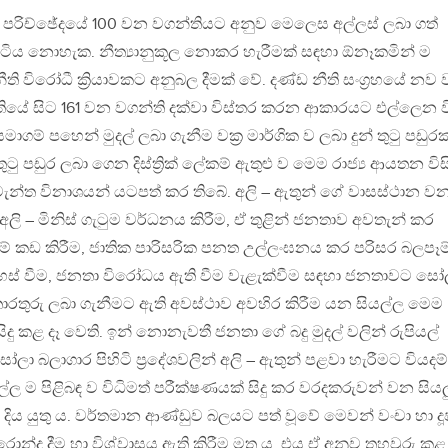
වන පරිච්ඡේදයේ 100 වන වගන්තියට අනුව මෙලෙස අල්ලස් ලබා ගත්
 සිටිය නොහැක. නීත්‍යානුකූල නොකර හැරීමක් සඳහා ඕනෑකමින් ම
 විරෝධී ක්‍රියාවකට අනුබල දීමක් වේ. දණ්ඩ නීති සංග්‍රහයේ නව
ියේ සිට 161 වන වගන්ති දක්වා විස්තර කරන ආකාරයට එල්ලෙන විද
ාගම් පහෙන් මුදල් ලබා ගැනීම වක්‍ර මාර්ගික ව ලබා දුන් තුටු පඩුරක
ටු පඩුර ලබා ගෙන දිස්ත්‍රික් ලේකම් ඇතුළු ව මෙම රාජ්‍ය ආයතන විස
වැන්ත විනාශයන් යටපත් කර තිබේ. අලි – ඇතුන් ගේ වාසස්ථාන ව
ලි – මිනිස් ගැටුම වර්ධනය කිරීම, ඒ තුළින් ජනතාව අවතැන් කර
කම් කඩ කිරීම, ජාතික පාරිසරික පනත උල්ලංඝනය කර පරිසර බලපෑම
නිදහස් වීම, ජනතා විරෝධය ඇති වීම වැළැක්වීම සඳහා ජනතාවට සෝ
ි තොරතුරු ලබා ගැනීමට ඇති අවස්ථාව අවහිර කිරීම යන සියල්ල මෙම
දු කළ දෑ වෙති. ඉන් නොනැවතී ජනතා ගේ බදු මුදල් වලින් රුපියල්
ෝලා බලාගාර පිහිටි ප්‍රදේශවලින් අලි – ඇතුන් පළවා හැරීමට වියදම්
යල්ල ම පිළිබඳ ව විධිමත් පරීක්ෂණයක් සිදු කර වරදකරුවන් වන සියල
බා දිය යුතු ය. වර්තමාන ආණ්ඩුව බලයට පත් වූවේ මෙවන් වංචා හා 
්දු දීම හා විශ්වාසය ඇති කිරීම මත ය. එය ඒ අනුව තහවුරු කළ 