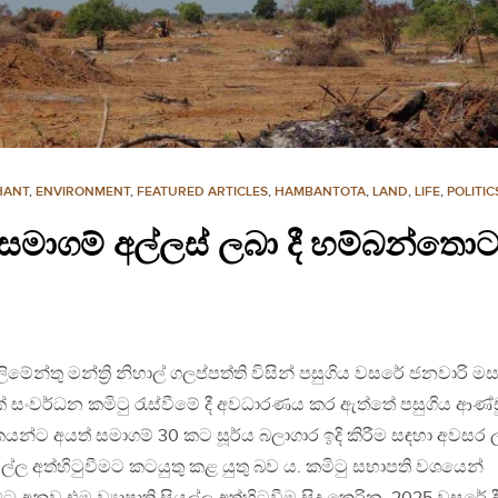
HANT
,
ENVIRONMENT
,
FEATURED ARTICLES
,
HAMBANTOTA
,
LAND
,
LIFE
,
POLITI
 සමාගම් අල්ලස් ලබා දී හම්බන්තොට 
න්තු මන්ත්‍රි නිහාල් ගලප්පත්ති විසින් පසුගිය වසරේ ජනවාරි ම
රික් සංවර්ධන කමිටු රැස්වීමේ දී අවධාරණය කර ඇත්තේ පසුගිය ආණ්
රිකයන්ට අයත් සමාගම් 30 කට සූර්ය බලාගාර ඉදි කිරීම සඳහා අවසර 
සියල්ල අත්හිටුවීමට කටයුතු කළ යුතු බව ය. කමිටු සභාපති වශයෙන්