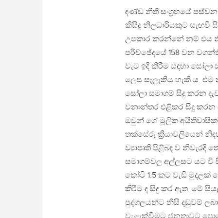
දණ්ඩ නීති සංග්‍රහයේ පස්
කිසිදු නිලධාරියකුට සැඟවී
උපකාර කරන්නේ නම් එය නීති
පරිච්ඡේදයේ 158 වන වගන්ත
වැට ඉදි කිරීම සඳහා සෝලා සම
ලෙස සැලැකිය හැකි ය. එම තු
සෝලා සමාගම් සිදු කරන දැ
වනාන්තර එළිකර සිදු කරන අ
ඔවුන් ගේ මූලික අයිතිවාසි
තක්සේරු ක්‍රියාවලියෙන් 
ව්‍යාපෘති පිළිබඳ ව නිවැරද
සමාගම්වල අල්ලසට යට වී සි
කෝටි 1.5 කට වැඩි මුදලක් ස
කිරීම ද සිදු කර ඇත. මේ සි
පුද්ගලයන්ට නිසි දඩුවම් ල
වැළැක්වීමට ජනතාවට පොරොන