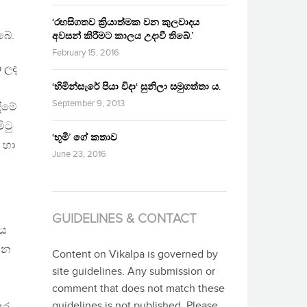
‘රහසිගතව ක්‍රියාත්මක වන කුලවාදය
බේ.
අවසන් කිරීමට කාලය උදාවී තිබේ.’
February 15, 2016
ා ලද
‘හිමින්සැරේ පියා විදා‘ සුනිලා සමුගත්තා ය.
September 9, 2013
දීමේ
ිටු
‘භූමි’ ගේ කතාව
 හා
June 23, 2016
GUIDELINES & CONTACT
ිය
 වන
Content on Vikalpa is governed by
site guidelines. Any submission or
comment that does not match these
guidelines is not published. Please