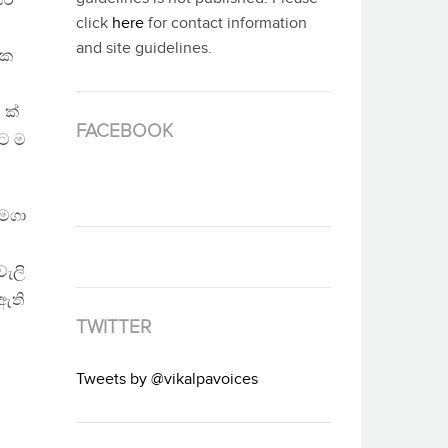
සර
click
here
for contact information
and site guidelines.
ික
 ක්
FACEBOOK
ට ම
මෙගා
වැලි
 ඇති
TWITTER
Tweets by @vikalpavoices