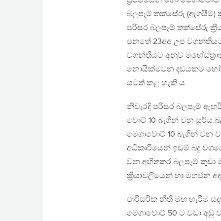
ප්‍රථමයෙන් හෝ මෙගාවොට් 50 
බලපෑම් තක්සේරු (ඇගයීම්) ක්
පරිසර බලපෑම් තක්සේරු ක්‍
පනතේ 23අඅ උප වගන්තියට අනු
වගන්තියට අනුව මහේස්ත්‍රා
නොයික්මවන දඩයකට හෝ වස
යටත් කළ හැකි ය.
නිවැරදි පරිසර බලපෑම් ඇඟය
වොට් 10 බැගින් වන සූර්ය 
මෙගාවොට් 10 බැගින් වන ව්‍
අධිකාරියෙන් ඉඩම් බදු වශයෙ
වන අහිතකර බලපෑම් කුඩා 
ක්‍රියාවලියෙන් හා මහජන අද
පාරිසරික නීති මඟ හැරීම ස
මෙගාවොට් 50 ට වඩා අඩු ව