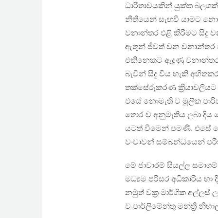
ධාරිතාවයකින් යුක්ත බලශක්ති
නීතියෙන් සැඟවී යාමට නො
වනාන්තර එළි කිරීමට සිදු 
ඇතුන් ජීවත් වන වනාන්තර 
එකිනෙකට ඈදුණු වනාන්තර 
බැවින් සිදු විය හැකි අහි
තක්සේරුකරණ ක්‍රියාවලියට 
එසේ නොමැති ව මූලික පාරි
තොර ව අනුමැතිය ලබා දිය 
යටත් වීමෙන් පමණි. එසේ හෙ
වංචාවන් සම්බන්ධයෙන් පරීක්
මේ ජාවාරම් සියල්ල සමාගම් ව
මධ්‍යම පරිසර අධිකාරිය හා
නමුත් වක්‍ර මාර්ගික අල්ලස
ව පාර්ලිමේන්තු මන්ත්‍රි නි