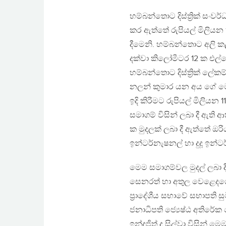
හම්බන්තොට දිස්ත්‍රික් සංවර
කර ඇත්තේ රුපියල් මිලියන 1
දීමෙනි. හම්බන්තොට අලි 
දක්වා කිලෝමීටර 12 ක එල්
හම්බන්තොට දිස්ත්‍රික් ලේ
නලන් කුමාර යන අය ගේ මෙ
ඉදි කිරීමට රුපියල් මිලියන
සමාගම් විසින් ලබා දී ඇති
ක මුදලක් ලබා දී ඇත්තේ ඔර
ඉන්ටර්නැෂනල් හා දුදූ ඉන්
මෙම සමාගම්වල මුදල් ලබා දීම
සෙනරත් හා අතුල වෙළෙදග
ප්‍රාදේශීය සභාවේ සභාපති ස
ජනාධිපති ජ්‍යෙෂ්ඨ අතිරේක 
ඉන්ද්‍රජිත් ද සිල්වා විසින්