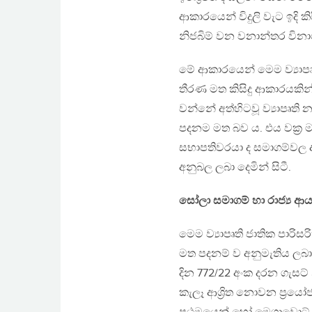
ආකාරයෙන් විදුලි වැට ඉදි කි
නිජබිම් වන වනාන්තර විනා
මේ ආකාරයෙන් මෙම ව්‍යාපෘති
තීරණ මත කිසිදු ආකාරයකින
වන්නේ අත්හිටවූ ව්‍යාපෘති 
පදනම මත බව ය. එය වක්‍ර මාර්
සභාපතිවරයා ද සමාගම්වල අ
අනුබල ලබා දෙමින් සිටී.
සෝලා සමාගම් හා රාජ්‍ය ආය
මෙම ව්‍යාපෘති ජාතික පාරි
මත පදනම් ව අනුමැතිය ලබා ග
දින 772/22 අංක දරන ගැසට්
කැලෑ ආශ්‍රිත නොවන ප්‍රයෝජ