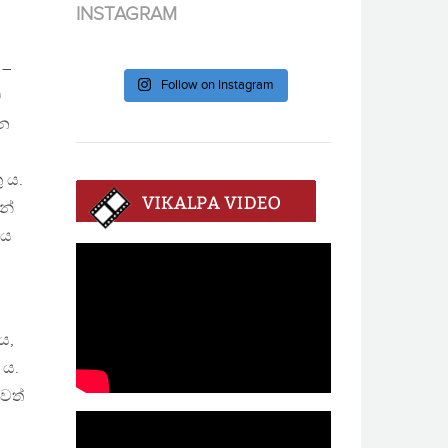
INSTAGRAM
 –
Follow on Instagram
ි
රන
 ය.
න්
ිය
ය,
 ය.
ුවත්