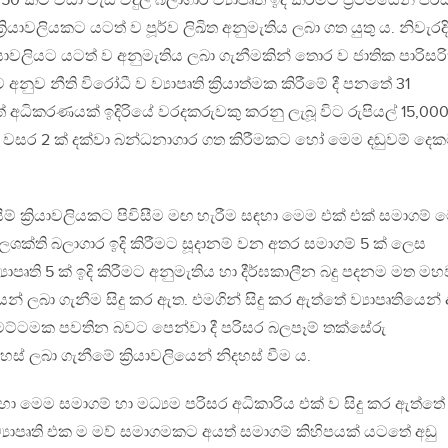
කට වඩා වැඩි විදුලි බලාගාර ව්‍යාපෘති ඉදි කිරීමට ප්‍රථමයෙන් පරි
‍රියාවලියකට යටත් ව පූර්ව ලිඛිත අනුමැතිය ලබා ගත යුතු ය. නිවැරදි
රියාවලියට යටත් ව අනුමැතිය ලබා ගැනීමකින් තොර ව ජාතික පාරිසර
ව නීති විරෝධී ව ව්‍යාපෘති ක්‍රියාත්මක කිරීමේ දී පනතේ 31
ත් අධිකරණයක් ඉදිරියේ වරදකරුවකු කරනු ලැබූ විට රුපියල් 15,000
ර 2 ක් දක්වා බන්ධනාගාර ගත කිරීමකට හෝ මෙම දඬුවම් දෙක
ීම් ක්‍රියාවලියකට පිවිසීම මඟ හැරීම සඳහා මෙම එක් එක් සමාගම් 
බලශක්ති බලාගාර ඉදි කිරීමට සූදානම් වන අතර සමාගම් 5 ක් ලෙස
යාපෘති 5 ක් ඉදි කිරීමට අනුමැතිය හා දීර්ඝකාලීන බදු පදනම මත මහ
න් ලබා ගැනීම සිදු කර ඇත. එමගින් සිදු කර ඇත්තේ ව්‍යාපෘතියෙන්
මට්ටමක පවතින බවට පෙන්වා දී පරිසර බලපෑම් තක්සේරු
හස් ලබා ගැනීමේ ක්‍රියාවලියෙන් නිදහස් වීම ය.
ඳහා මෙම සමාගම් හා මධ්‍යම පරිසර අධිකාරිය එක් ව සිදු කර ඇත්තේ
්‍යාපෘති එක ම මව් සමාගමකට අයත් සමාගම් කිහිපයක් යටතේ අඩු