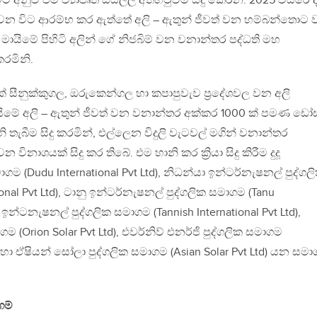
නුව එම ව්‍යාපෘති සියල්ල අත්හිටුවීම සිදු කෙරින. 2025 වසරේ ද
මේ වන විට ආරම්භ කර ඇත්තේ අලි – ඇතුන් ජීවත් වන හම්බන්තොට
යිමේ පිහිටි අලින් ගේ නිජබිම් වන වනාන්තර පද්ධති මහ
රමිනි.
් සීනුක්කුගල, ඔරුකෙන්ගල හා කපාපුවැව ප්‍රදේශවල වන අලි
ේ අලි – ඇතුන් ජීවත් වන වනාන්තර අක්කර 1000 ක් පමණ ඩෝස
ගිනි තැබීම සිදු කරමින්, එල්ලෙන විදුලි වැටවල් මගින් වනාන්තර
නාශයක් සිදු කර තිබේ. එම හානි කර ක්‍රියා සිදු කිරීම දුදූ
ගම (Dudu International Pvt Ltd), නිධන්යා ඉන්ටර්නැෂනල් පුද්ගල
onal Pvt Ltd), ටානු ඉන්ටර්නැෂනල් පුද්ගලික සමාගම (Tanu
ෂ් ඉන්ටනැෂනල් පුද්ගලික සමාගම (Tannish International Pvt Ltd),
ම (Orion Solar Pvt Ltd), එවර්නිව් එනර්ජි පුද්ගලික සමාගම
) හා ඒෂියන් සෝලා පුද්ගලික සමාගම (Asian Solar Pvt Ltd) යන සමා
ගම්