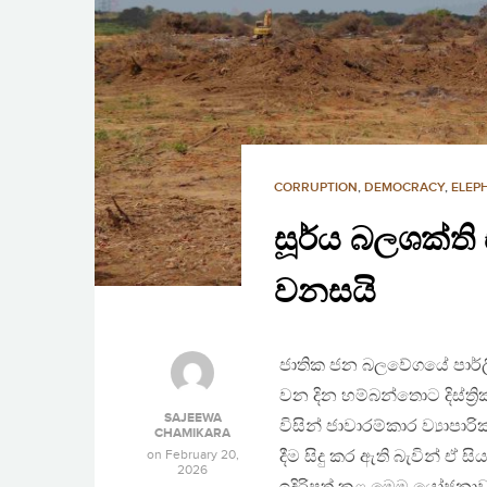
CORRUPTION
,
DEMOCRACY
,
ELEP
සූර්ය බලශක්ති
වනසයි
ජාතික ජන බලවේගයේ පාර්ලිමේ
වන දින හම්බන්තොට දිස්ත්‍
SAJEEWA
විසින් ජාවාරම්කාර ව්‍යාපා
CHAMIKARA
on
February 20,
දීම සිදු කර ඇති බැවින් ඒ 
2026