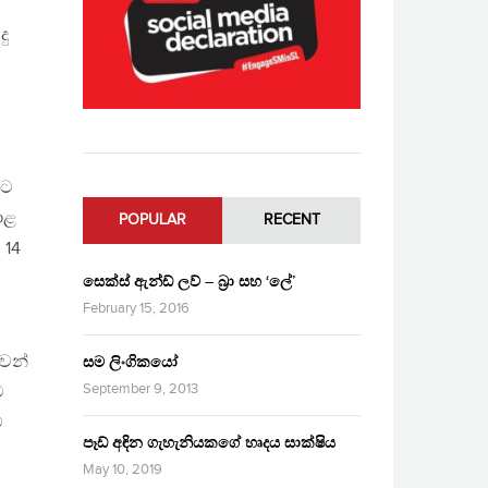
දු
ැට
දාළ
POPULAR
RECENT
 14
සෙක්ස් ඇන්ඩ් ලව් – බ්‍රා සහ ‘ලේ’
February 15, 2016
ුවන්
සම ලිංගිකයෝ
September 9, 2013
ට
ව
පෑඩ් අඳින ගැහැනියකගේ හෘදය සාක්ෂිය
May 10, 2019