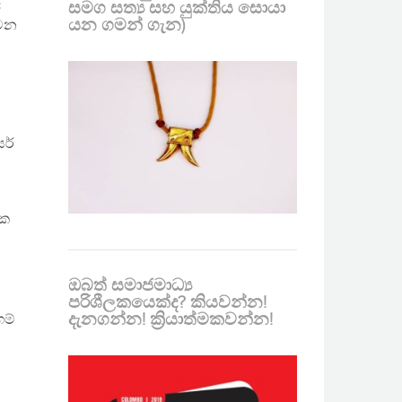
ී
සමග සත්‍ය සහ යුක්තිය සොයා
යන ගමන් ගැන)
 වන
ර්
ික
ඔබත් සමාජමාධ්‍ය
පරිශීලකයෙක්ද? කියවන්න!
දැනගන්න! ක්‍රියාත්මකවන්න!
ගම්