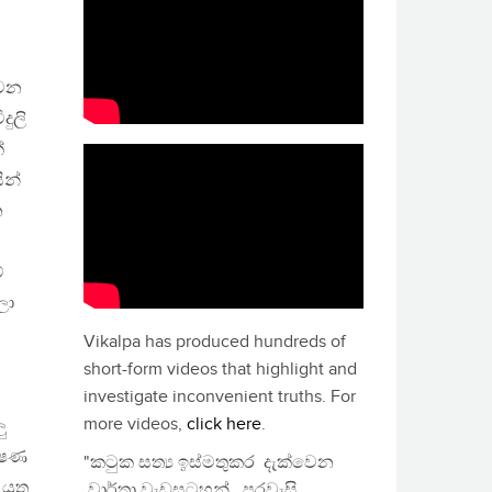
 වන
ුලි
්
ින්
න
්
ලා
Vikalpa has produced hundreds of
short-form videos that highlight and
investigate inconvenient truths. For
more videos,
click here
.
ු
දූෂණ
"කටුක සත්‍ය ඉස්මතුකර දැක්වෙන
යුතු
වාර්තා වැඩසටහන්, පුරවැසි