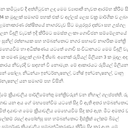
්ධන කමිටුවේ දී අත්හිටුවන ලද මෙම ව්‍යාපෘති නැවත ආරම්භ කිරීම සි
4 ක මුදලක් සමාගම් පහක් එක් ව අල්ලස් ලෙස වක්‍ර මාර්ගික ව ලබා
කළමනාකරණ රක්ෂිතයේ නාගරවැව සිට මයුරපුර දක්වා සහ උස්ගල
ලෙන විදුලි වැටක් ඉදි කිරීමට සමස්ත ලංකා ගොවිජන සම්මේලනයේ
කම් සුනිල් රත්නායක සහ හම්බන්තොට නගර සභාවේ නාගරික මන්ත්‍රි
හෙයවීම හා අධීක්ෂණය යටතේ ගොවි සංවිධානයට මෙම විදුලි ව
 11 ක පමණ මුදලක් ලබා දී තිබේ. අනෙක් රුපියල් මිලියන 3 ක මුදල අ
 ආකාරය නිවැරදි ව සඳහන් වී නොමැත. මේ ආකාරයට රුපියල් මිලියන
ියන් සෝලා, නිධන්යා ඉන්ටර්නැෂනල්, ටනිෂ් ඉන්ටනැෂනල්, ටානු
ටර්නැෂනල් යන සමාගම් පහ විසිනි.
ේ ක්‍රියාවලිය පාර්ලිමේන්තු මන්ත්‍රිවරුන් වන නිහාල් ගලප්පත්ති, ර
ොඩ යන අය ගේ මඟපෙන්වීම යටතේ සිදු වී ඇති අතර හම්බන්තො
ුමිත් දයාවංශ මෙම ක්‍රියාවලිය මෙහෙයවීම සිදු කර ඇත. මීට අමතර 
ලේකම් රසල් අපෝන්සු සහ හම්බන්තොට දිස්ත්‍රික් ලේකම් බිමල්
 මෙම සම්පූර්ණ ක්‍රියාවලිය සම්බන්ධීකරණය කිරීම සිදු කර ඇත. මේ