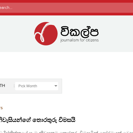
rch
TH
TS
ිවැසියන්ගේ තොරතුරු විමසයි