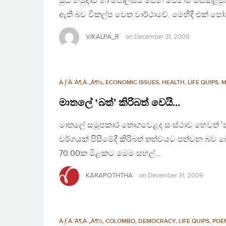
යුධ හමුදාව හා පොලීසිය වෙන වෙනම මඩකළපුව 
ඇති බව විකල්ප වෙත වාර්ථාවේ. මෙහිදී එක් පෝ
VIKALPA_R
on
December 31, 2009
À·ƑÀ·’À¶‚À·„À¶½
,
ECONOMIC ISSUES
,
HEALTH
,
LIFE QUIPS
,
M
මාතලේ ‛බත්’ කිරිබත් වෙයි…
මාතලේ සමූපකාර තොගවෙළද සංස්ථාව හෙවත් ‛සතොස
වර්ගයක් පිසීමේදී කිරිබත් තත්වයට පත්වන බව බ
70.00ක මිළකට මෙම සහල්…
KARAPOTHTHA
on
December 31, 2009
À·ƑÀ·’À¶‚À·„À¶½
,
COLOMBO
,
DEMOCRACY
,
LIFE QUIPS
,
POE