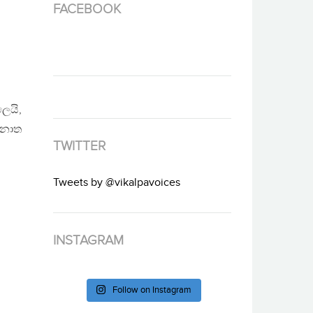
FACEBOOK
ෛයි,
අනාත
TWITTER
Tweets by @vikalpavoices
INSTAGRAM
Follow on Instagram