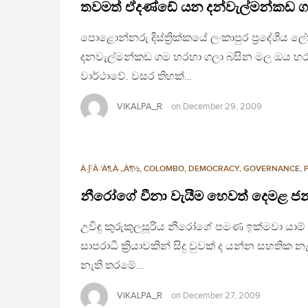
තවමත් ඒදණ්ඩේ යන දන්වැල්මන්කඩ ගම
පොළොන්නරු දිස්ත්‍රික්කයේ ලංකාපුර ප්‍රදේශීය
දනවැල්මන්කඩ ගම හරහා ගලා බසින මල ඔය හරහා
වාර්ථාවේ. වසර තිහක්…
VIKALPA_R
on
December 29, 2009
À·ƑÀ·’À¶‚À·„À¶½
,
COLOMBO
,
DEMOCRACY
,
GOVERNANCE
,
නීරෝගේ වීනා වැයීම හෙවත් දෙමළ 
උවිඳු කුරුකුලසූරිය නීරෝගේ පමණ ඉක්මවා යාම්
සාපරාධී ක්‍රියාවකින් සිදු වුවක් ද යන්න සහ
නැති තරමේ…
VIKALPA_R
on
December 27, 2009