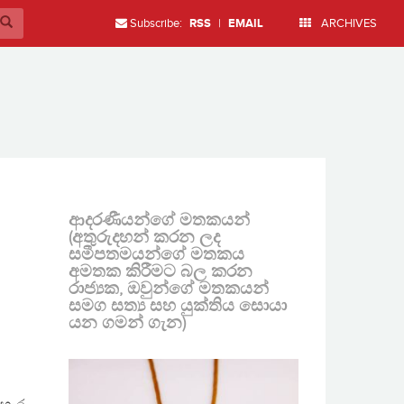
Subscribe:
RSS
|
EMAIL
ARCHIVES
ආදරණීයන්ගේ මතකයන්
(අතුරුදහන් කරන ලද
සමීපතමයන්ගේ මතකය
අමතක කිරීමට බල කරන
රාජ්‍යක, ඔවුන්ගේ මතකයන්
සමග සත්‍ය සහ යුක්තිය සොයා
යන ගමන් ගැන)