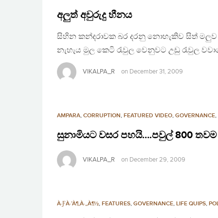
අලුත් අවුරුදු හීනය
සිහින කන්දරාවක බර දරනු නොහැකිව සිත් මලුව
නැහැය මුල කෙටි රැවුල වෙනුවට උඩු රැවුල වවාග
VIKALPA_R
on
December 31, 2009
AMPARA
,
CORRUPTION
,
FEATURED VIDEO
,
GOVERNANCE
,
සුනාමියට වසර පහයි….පවුල් 800 තවම
VIKALPA_R
on
December 29, 2009
À·ƑÀ·’À¶‚À·„À¶½
,
FEATURES
,
GOVERNANCE
,
LIFE QUIPS
,
PO