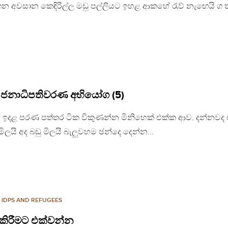
නගන අවසාන කෙඳිරිල්ල මඩු පල්ලියට ඉහළ ආකහේ රැව් නැඟෙයි ග 
– ජනාධිපතිවරණ අභියෝග (5)
ඉදළ පරණ පත්තර ටික විකුණන්න මිනිහෙක් එක්ක ආව. දන්නවද
මිලයි අද බඩු මිලයි බැලුවහම ඡන්දෙ දෙන්න…
,
IDPS AND REFUGEES
ත කිරීමට එක්වන්න