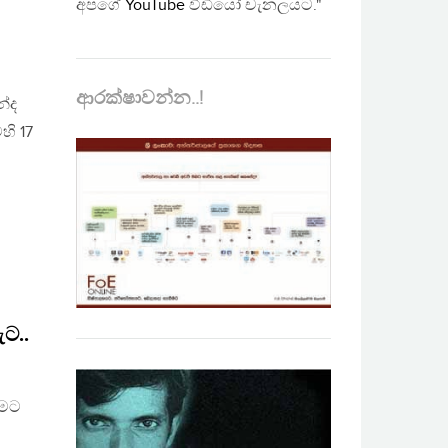
අපගේ
YouTube
වීඩියෝ චැනලයට."
ආරක්ෂාවන්න..!
න්ද
හි 17
ට..
ෑමට