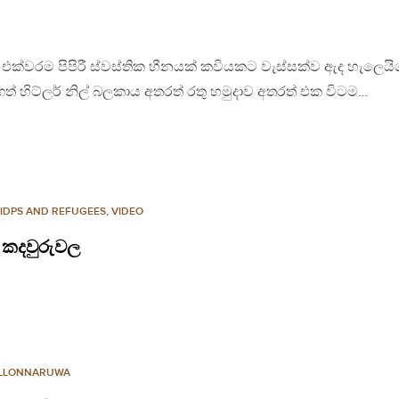
 එක්වරම පිපිරී ස්වස්තික හීනයක් කවියකට වැස්සක්ව ඇද හැලෙයි
ත් හිට්ලර් නිල් බලකාය අතරත් රතු හමුදාව අතරත් එක විටම…
IDPS AND REFUGEES
,
VIDEO
 කදවුරුවල
LLONNARUWA