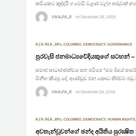
කවියකට කූද්දයි ග වෙඩි වැදුණ වල්ග තරුවක් 
VIKALPA_R
on
December 26, 2009
À·ƑÀ·’À¶‚À·„À¶½
,
COLOMBO
,
DEMOCRACY
,
GOVERNANCE
පුරවැසි ජනමාධ්‍යවේදියකුගේ සටහන් 
සමාජ සාධාරණත්වය සහ ජවිපෙ “මම ඊයේ පාරේ 
මිනිහ කියපු දේ. ආණ්ඩුව එන කොට තිබ්ච්ච බඩු 
VIKALPA_R
on
December 24, 2009
À·ƑÀ·’À¶‚À·„À¶½
,
COLOMBO
,
DEMOCRACY
,
HUMAN RIGHTS
අවතැන්වූවන්ගේ ඡන්ද අයිතිය සුරක්‍ෂි