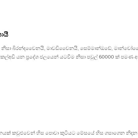
ායී
්ෂාව නිසා බිරන්දචෛනයි, මාවඩිචෛනයි, සෙම්මාන්ඔඩේ, මාන්චෝල
හා කල්අඩි යන ප්‍රදේශ ජලයෙන් යටවීම නිසා පවුල් 60000 ක් පමණ 
ිනයක් කවුළුවෙන් හිස පොවා කුටියට මේසයේ හිස ගසාගෙන නිදන