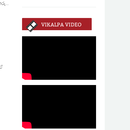
තරු…
 ඒ