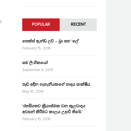
ග
POPULAR
RECENT
සෙක්ස් ඇන්ඩ් ලව් – බ්‍රා සහ ‘ලේ’
February 15, 2016
සම ලිංගිකයෝ
September 9, 2013
පෑඩ් අඳින ගැහැනියකගේ හෘදය සාක්ෂිය
May 10, 2019
‘රහසිගතව ක්‍රියාත්මක වන කුලවාදය
අවසන් කිරීමට කාලය උදාවී තිබේ.’
February 15, 2016