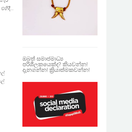
ාහැර
එහිදී…
ඔබත් සමාජමාධ්‍ය
පරිශීලකයෙක්ද? කියවන්න!
දැනගන්න! ක්‍රියාත්මකවන්න!
ල්
ල්