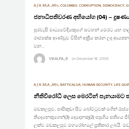
À·ƑÀ·’À¶‚À·„À¶½
,
COLOMBO
,
CORRUPTION
,
DEMOCRACY
,
G
ජනාධිපතිවරණ අභියෝග (04) – දූෂ
පුරවැසි මාධ්‍යවේදියකුගේ සටහන් මෙරට යහ පාලන
රාජපක්ෂ ආණ්ඩුව විසින් අක්‍රීය කරන ලද ආයතන
වන…
VIKALPA_R
on
December 18, 2009
À·ƑÀ·’À¶‚À·„À¶½
,
BATTICALOA
,
HUMAN SECURITY
,
LIFE QUI
නීතිවිරෝධී ලෙස මෙරටින් පැනයාමට 
මඩකලපුව, පාසිකුඩා සිට බෝට්ටුවක් මගින් ඕස්ට්
තිදෙනෙකුගෙන්(3) දෙදෙනකු(2) පසුගිය සතියෙ
ලක්ව මඩකලපුව මහරෝහලේ ප්‍රතිකාර ලබයි. ම