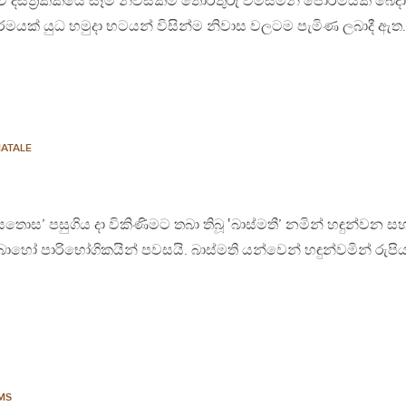
දිස්ත්‍රික්කයේ සෑම නිවසකම තොරතුරු විමසමින් පෝරමයක් බෙද
රමයක් යුධ හමුදා භටයන් විසින්ම නිවාස වලටම පැමිණ ලබාදී ඇත. 
ATALE
’ පසුගිය දා විකිණිමට තබා තිබූ ‛බාස්මතී’ නමින් හඳුන්වන සහ
ොහෝ පාරිභෝගිකයින් පවසයි. බාස්මති යන්වෙන් හඳුන්වමින් රුපිය
MS