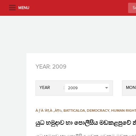
S
Sea
MENU
k
for:
i
p
t
o
m
a
i
YEAR:
2009
n
c
o
YEAR
MON
2009
n
t
e
À·ƑÀ·’À¶‚À·„À¶½
,
BATTICALOA
,
DEMOCRACY
,
HUMAN RIGH
n
යුධ හමුදාව හා පොලීසිය මඩකළපුවේ න
t