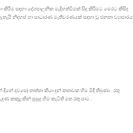
කිරීම සඳහා දේශපාලනික මැදිහත්වීමක් සිදු කිරීමට මෙරට කිසිදු
තැයි නිදහස් හා සාධාරණ මැතිවරණයක් සඳහා වූ ජනතා ව්‍යාපාරය
ිනේ දවසෙ) තාත්තා කියා දුන් කතාවක හිම මිදී තිබුණා.. රතු
දුණ කකුළකින් සුසුදු හිම කැටිති මත රතු පාට…