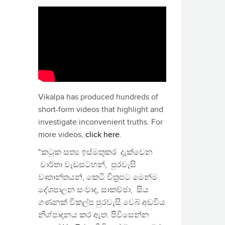
Vikalpa has produced hundreds of
short-form videos that highlight and
investigate inconvenient truths. For
more videos,
click here
.
"කටුක සත්‍ය ඉස්මතුකර දැක්වෙන
වාර්තා වැඩසටහන්, පුරවැසි
වෘතාන්තයන්, කෙටි චිත්‍රපට මෙන්ම
දේශපාලන සංවාද, සාකච්ඡා, සිය
ගණනක් විකල්ප පුරවැසි වෙබ් අඩවිය
නිශ්පාදනය කර ඇත. පිවිසෙන්න