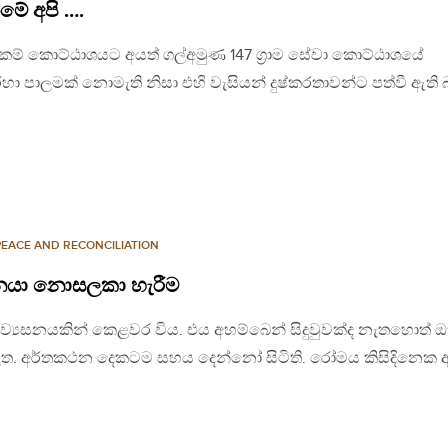
ේ අපි ….
 ලේකම් කොට්ඨාශයට අයත් ගල්අමුණ 147 ග්‍රාම සේවා කොට්ඨාශයේ
 පාලමක් නොමැති නිසා එහි වැසියන් දුෂ්කරතාවන්ට පත්වී ඇති
PEACE AND RECONCILIATION
ජනයා නොසලකා හැරීම
 ව්‍යසනයකින් කෙළවර විය. එය අහම්බෙන් සිදුවුවක්ද නැතහොත් 
තික නැත. අර්තකථන දෙකටම සහය දෙන්නෝ සිටිති. රෝමය කිසිදිනෙක 