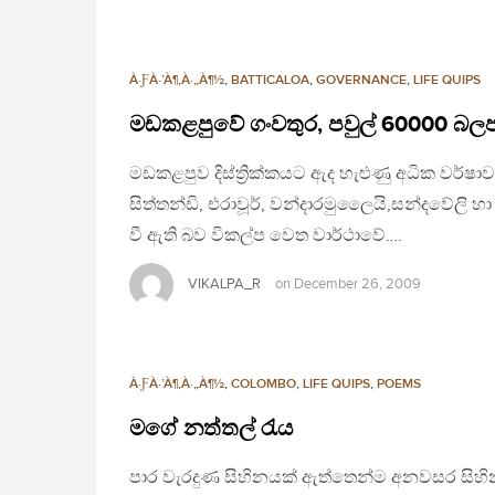
À·ƑÀ·’À¶‚À·„À¶½
,
BATTICALOA
,
GOVERNANCE
,
LIFE QUIPS
මඩකළපුවේ ගංවතුර, පවුල් 60000 බලප
මඩකළපුව දිස්ත්‍රික්කයට ඇද හැළුණු අධික වර
සිත්තන්ඩි, එරාවූර්, වන්දාරමුලෛයි,සන්දවේලි 
වී ඇති බව විකල්ප වෙත වාර්ථාවේ….
VIKALPA_R
on
December 26, 2009
À·ƑÀ·’À¶‚À·„À¶½
,
COLOMBO
,
LIFE QUIPS
,
POEMS
මගේ නත්තල් රැය
පාර වැරදුණ සිහිනයක් ඇත්තෙන්ම අනවසර සිහ