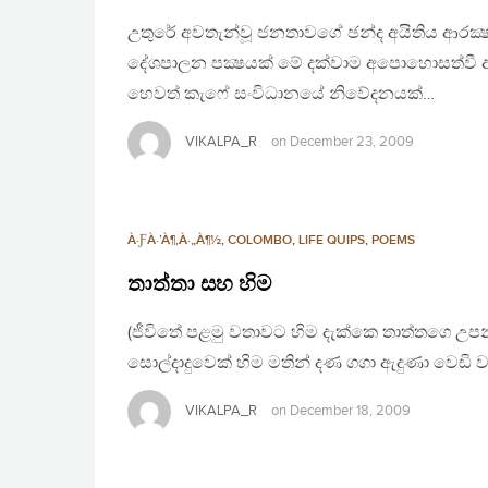
උතුරේ අවතැන්වූ ජනතාවගේ ඡන්ද අයිතිය ආරක්‍ෂා 
දේශපාලන පක්‍ෂයක් මේ දක්වාම අපොහොසත්වී ඇ
හෙවත් කැෆේ සංවිධානයේ නිවේදනයක්…
VIKALPA_R
on
December 23, 2009
À·ƑÀ·’À¶‚À·„À¶½
,
COLOMBO
,
LIFE QUIPS
,
POEMS
තාත්තා සහ හිම
(ජීවිතේ පළමු වතාවට හිම දැක්කෙ තාත්තගෙ උපන් ද
සොල්දාදුවෙක් හිම මතින් දණ ගගා ඇදුණා වෙඩි වැ
VIKALPA_R
on
December 18, 2009