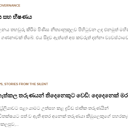
OVERNANCE
ණය සහ භීෂණය
ය තහවුරු කිරීම පිණිස නීත්‍යානූකූලව පිහිටුවන ලද එනමුත් මහි
 ගණනාවක් තිබේ. එය සිදුව ඇත්තේ අප කවරුත් දන්නා ව්‍යවස්ථාවෙ
PS
,
STORIES FROM THE SILENT
තැත්කල තරුණයන් තිදෙනෙකුට වෙඩි: දෙදෙනෙක් මරු
‍රේලියාවට පළා යාමට උත්සහ කළ ද්‍රවිඩ ජාතික තරුණයින්
 ජීවිතක්ෂයට පත් ව ඇති අතර අනෙක් තරුණයා කිඹුලෙකුගේ පහරක
ඩකලපුව,…