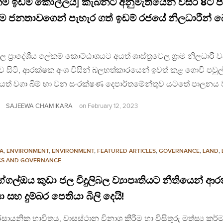
නම ඉඩම් කොල්ලය] කැබිනට් අනුමැතියෙන් වසර 8ට ප
ම ජනතාවගෙන් පැහැර ගත් ඉඩම් රජයේ නිලධාරීන් බ
ල ප්‍රාදේශීය ලේකම් කොට්ඨාශයට අයත් ශාස්ත්‍රවෙල ග්‍රාම නිලධාරී
ි ව සිටි, ආරක්ෂක අංශ විසින් බලහත්කාරයෙන් ඉවත් කළ ගොවි පවුල
යත් වගා බිම් හා වන සංරක්ෂණ දෙපාර්තමේන්තුව යටතේ පාලනය
SAJEEWA CHAMIKARA
on
February 12, 2023
A
,
ENVIRONMENT
,
ENVIRONMENT
,
FEATURED ARTICLES
,
GOVERNANCE
,
LAND
,
ICS AND GOVERNANCE
ගල්ඔය කුඩා ජල විදුලිබල ව්‍යාපෘතියට නීතියෙන් ආර
 සහ දුම්බර පෙතියා බිලි දෙයි!
රසායනික භාවිතය, වාසස්ථාන විනාශ කිරීම හා විසිතුරු මත්ස්‍ය කර