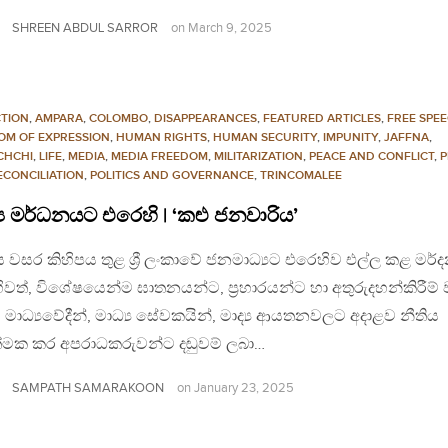
SHREEN ABDUL SARROR
on
March 9, 2025
TION
,
AMPARA
,
COLOMBO
,
DISAPPEARANCES
,
FEATURED ARTICLES
,
FREE SPE
OM OF EXPRESSION
,
HUMAN RIGHTS
,
HUMAN SECURITY
,
IMPUNITY
,
JAFFNA
,
CHCHI
,
LIFE
,
MEDIA
,
MEDIA FREEDOM
,
MILITARIZATION
,
PEACE AND CONFLICT
,
P
ECONCILIATION
,
POLITICS AND GOVERNANCE
,
TRINCOMALEE
‍ය මර්ධනයට එරෙහි | ‘කළු ජනවාරිය’
ය වසර කිහිපය තුළ ශ්‍රී ලංකාවේ ජනමාධ්‍යට එරෙහිව එල්ල කළ මර
වත්, විශේෂයෙන්ම ඝාතනයන්ට, ප්‍රහාරයන්ට හා අතුරුදහන්කිරීම්
ූ මාධ්‍යවේදීන්, මාධ්‍ය සේවකයින්, මාද්‍ය ආයතනවලට අදාළව නීතිය
යාත්මක කර අපරාධකරුවන්ට දඬුවම් ලබා…
SAMPATH SAMARAKOON
on
January 23, 2025