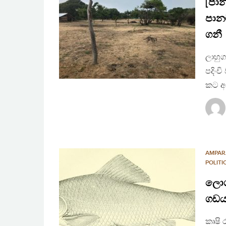
[පා
පාන
ගනී
ලාහුග
පදිංච
කට අ
AMPAR
POLIT
ලොග්
ගඩයා
කෘෂි 