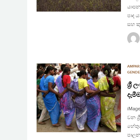
යාපන
පාද ය
සහ ක
AMPAR
GENDE
ශ්‍
දැමී
iMag
වන ශ්
හේතු
පාලන