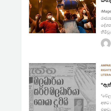
සිංහ
iMage
රාජ්
දේශපා
හිමිව
AMPAR
RIGHT
LITERA
“ඇත
“වේලා
අතට ග
එකවර 