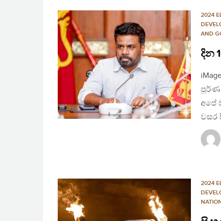
2024 E
DEVEL
AND G
දින 
iMage
පූර්ණ
අපේ ව
වසර 
2024 E
DEVEL
NATIO