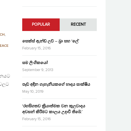
POPULAR
RECENT
ECH
,
සෙක්ස් ඇන්ඩ් ලව් – බ්‍රා සහ ‘ලේ’
EACE
February 15, 2016
සම ලිංගිකයෝ
September 9, 2013
්දනයට
 වලට
පෑඩ් අඳින ගැහැනියකගේ හෘදය සාක්ෂිය
May 10, 2019
‘රහසිගතව ක්‍රියාත්මක වන කුලවාදය
අවසන් කිරීමට කාලය උදාවී තිබේ.’
February 15, 2016