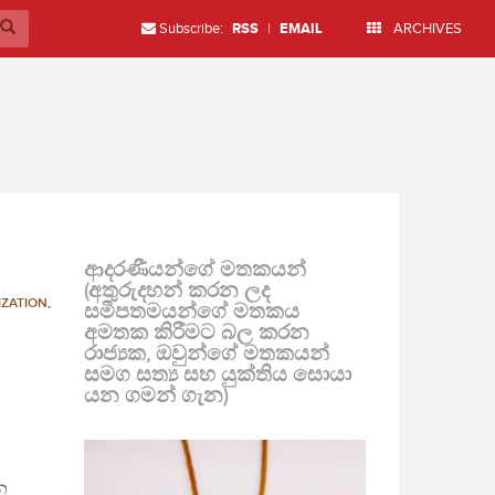
Subscribe:
RSS
|
EMAIL
ARCHIVES
ආදරණීයන්ගේ මතකයන්
(අතුරුදහන් කරන ලද
IZATION
,
සමීපතමයන්ගේ මතකය
අමතක කිරීමට බල කරන
රාජ්‍යක, ඔවුන්ගේ මතකයන්
සමග සත්‍ය සහ යුක්තිය සොයා
යන ගමන් ගැන)
න