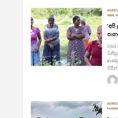
AGRIC
WAR
,
H
‘අපි
පාන
වසර 
මිනිස
ආණ්ඩ
විසින
AGRIC
HUMAN