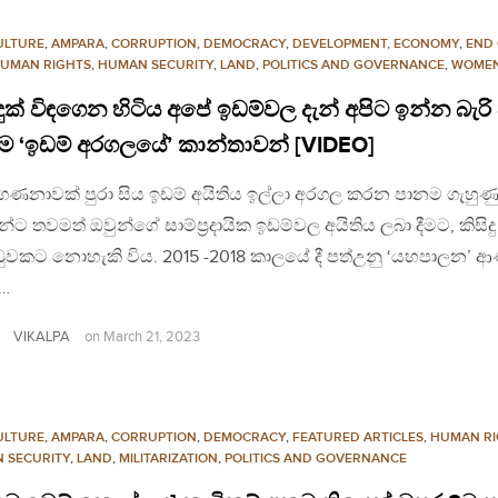
ULTURE
,
AMPARA
,
CORRUPTION
,
DEMOCRACY
,
DEVELOPMENT, ECONOMY
,
END 
UMAN RIGHTS
,
HUMAN SECURITY
,
LAND
,
POLITICS AND GOVERNANCE
,
WOME
 දුක් විඳගෙන හිටිය අපේ ඉඩම්වල දැන් අපිට ඉන්න බැරි 
ම ‘ඉඩම් අරගලයේ’ කාන්තාවන් [VIDEO]
ගණනාවක් පුරා සිය ඉඩම් අයිතිය ඉල්ලා අරගල කරන පානම ගැහුණ
ුන්ට තවමත් ඔවුන්ගේ සාම්ප්‍රදායික ඉඩම්වල අයිතිය ලබා දීමට, කිසිදු
ුවකට නොහැකි විය. 2015 -2018 කාලයේ දී පත්උනු ‘යහපාලන’ ආ
්…
VIKALPA
on
March 21, 2023
ULTURE
,
AMPARA
,
CORRUPTION
,
DEMOCRACY
,
FEATURED ARTICLES
,
HUMAN RI
 SECURITY
,
LAND
,
MILITARIZATION
,
POLITICS AND GOVERNANCE