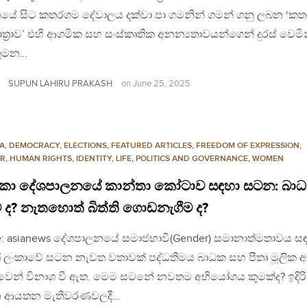
යේ සිට කතරගම දේවාලය දක්වා පා ගමනින් ගමන් ගනු ලබන ‘ක
ාත්‍රාව’ එහි ආගමික සහ සංස්කෘතික අනන්‍යතාවයන්ගෙන් දුරස් වෙමි
ුමන…
SUPUN LAHIRU PRAKASH
on
June 25, 2025
A
,
DEMOCRACY
,
ELECTIONS
,
FEATURED ARTICLES
,
FREEDOM OF EXPRESSION
,
R
,
HUMAN RIGHTS
,
IDENTITY
,
LIFE
,
POLITICS AND GOVERNANCE
,
WOMEN
රී ලංකා දේශපාලනයේ කාන්තා කෝටාව සඳහා සටන: බාධ
ම ද? නැතහොත් බිත්ති ගොඩනැගීම ද?
e: asianews දේශපාලනයේ සමාජභාවී(Gender) සමානාත්මතාවය ස
‍රී ලංකාවේ සටන නැවත වතාවක් පද්ධතිමය බාධක සහ පීතෘ මූලික
වෙන් විනාශ වී ඇත. මෙම සටනේ නවතම අභියෝගය කුමක්ද? ඉදිරි
 ආයතන මැතිවරණවලදී…