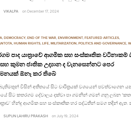
VIKALPA
on
December 17, 2024
A
,
DEMOCRACY
,
END OF THE WAR
,
ENVIRONMENT
,
FEATURED ARTICLES
,
NTOTA
,
HUMAN RIGHTS
,
LIFE
,
MILITARIZATION
,
POLITICS AND GOVERNANCE
,
W
ම පාද යාත්‍රාවේ ආගමික සහ සංස්කෘතික වටිනාකම් ගි
 සහ කුමන ජාතික උද්‍යාන ද වැනසෙන්නට පෙර
ාමනයක් ඕනෑ කර තිබේ
ු බැතිමතුන් විසින් අතීතයේ සිට චාරිත්‍රයක් වශයෙන් පවත්වාගෙන ය
යේ සිට කතරගම දේවාලය දක්වා පා ගමනින් ගමන් ගනු ලබන ‘ක
ාත්‍රාව’ හින්දු ආගමික සහ සංස්කෘතික හර පද්ධතීන් සමග තදින් ඇත. 
SUPUN LAHIRU PRAKASH
on
July 19, 2024