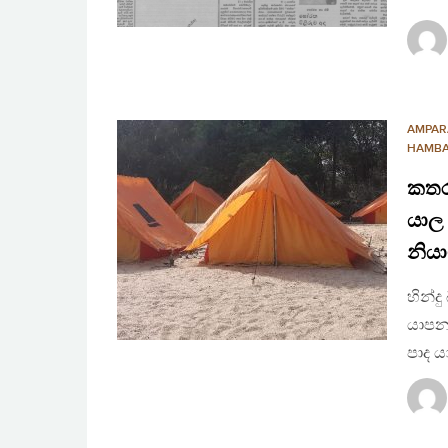
AMPAR
HAMBA
කතරග
යාල
නිය
හින්ද
යාපන
පාද ය