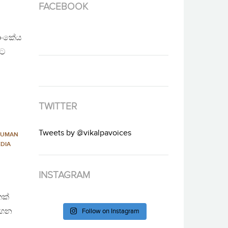
FACEBOOK
ලාංකේය
යට
TWITTER
Tweets by @vikalpavoices
UMAN
DIA
INSTAGRAM
කක්
රගෙන
Follow on Instagram