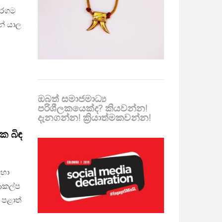
තරගම
න් යාල
ඔබත් සමාජමාධ්‍ය
පරිශීලකයෙක්ද? කියවන්න!
දැනගන්න! ක්‍රියාත්මකවන්න!
ක බිඳ
ඳහා
 ආකල්ප
 පළාත්