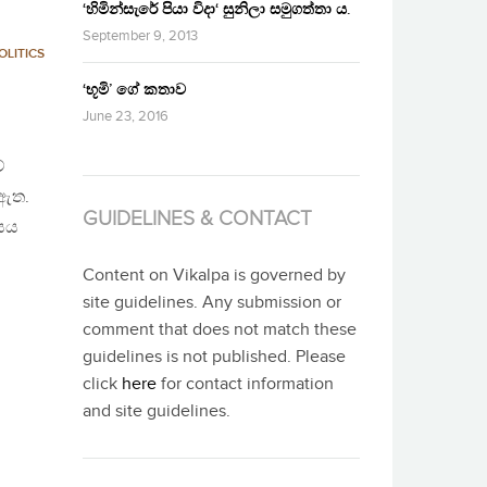
‘හිමින්සැරේ පියා විදා‘ සුනිලා සමුගත්තා ය.
September 9, 2013
OLITICS
‘භූමි’ ගේ කතාව
June 23, 2016
ේ
 ඇත.
GUIDELINES & CONTACT
ාසය
Content on Vikalpa is governed by
site guidelines. Any submission or
comment that does not match these
guidelines is not published. Please
click
here
for contact information
and site guidelines.