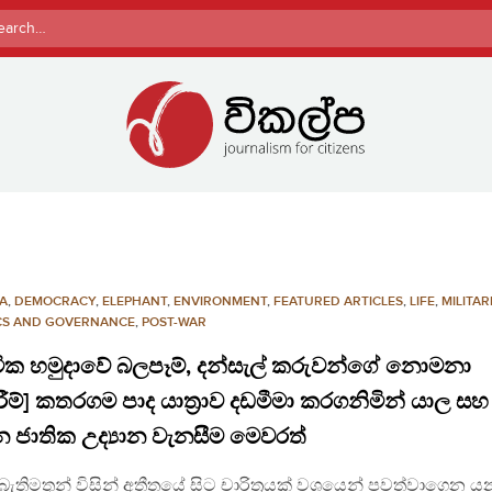
rch
A
,
DEMOCRACY
,
ELEPHANT
,
ENVIRONMENT
,
FEATURED ARTICLES
,
LIFE
,
MILITAR
ICS AND GOVERNANCE
,
POST-WAR
වික හමුදාවේ බලපෑම්, දන්සැල් කරුවන්ගේ නොමනා
රීම්] කතරගම පාද යාත්‍රාව දඩමීමා කරගනිමින් යාල සහ
 ජාතික උද්‍යාන වැනසීම මෙවරත්
ු බැතිමතුන් විසින් අතීතයේ සිට චාරිත්‍රයක් වශයෙන් පවත්වාගෙන ය