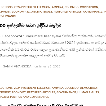
LECTIONS
,
2024 PRESIDENT ELECTION
,
AMPARA
,
COLOMBO
,
CORRUPTION
,
OPMENT, ECONOMY
,
ECONOMIC ISSUES
,
FEATURED ARTICLES
,
GOVERNANCE
,
P
OVERNANCE
100 අත්දැකීම් සමග ඉදිරිය බැලීම
: Facebook/AnuraKumaraDisanayaka වාමාංශික පක්ෂයක් ලංකාව
 රාජ්‍ය බලය අත්පත් කරගත් වසර වශයෙන් 2024 ඉතිහාසගත වෙනු
ාමාංශික ව්‍යාපාරය රාජ්‍ය බලය ලබාගැනීමට ගත් උත්සාහයේ ඉතිහ
සියයකට ආසන්න කාලයක් දක්වා දිව යයි….
GAMINI VIYANGODA
on
January 5, 2025
LECTIONS
,
2024 PRESIDENT ELECTION
,
AMPARA
,
COLOMBO
,
DEMOCRACY
,
OPMENT, ECONOMY
,
FEATURED ARTICLES
,
GOVERNANCE
,
HUMAN RIGHTS
,
NALISM
,
POLITICS AND GOVERNANCE