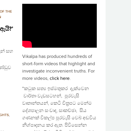
OF THE
N
ඇයි?’
ුන් සහ
Vikalpa has produced hundreds of
short-form videos that highlight and
ණ්ඩුව
investigate inconvenient truths. For
more videos,
click here
.
"කටුක සත්‍ය ඉස්මතුකර දැක්වෙන
වාර්තා වැඩසටහන්, පුරවැසි
වෘතාන්තයන්, කෙටි චිත්‍රපට මෙන්ම
දේශපාලන සංවාද, සාකච්ඡා, සිය
GHTS
,
ගණනක් විකල්ප පුරවැසි වෙබ් අඩවිය
නිශ්පාදනය කර ඇත. පිවිසෙන්න