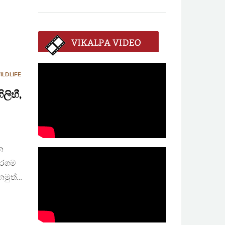
ILDLIFE
ලිහී,
න
තරගම
නමුත්…