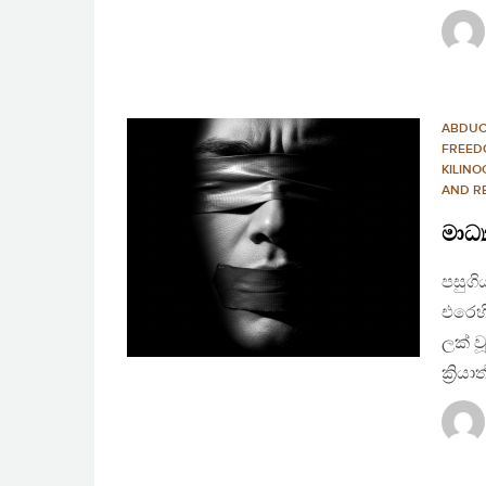
ABDUC
FREED
KILINO
AND R
මාධ්
පසුගි
එරෙහි
ලක් ව
ක්‍රි