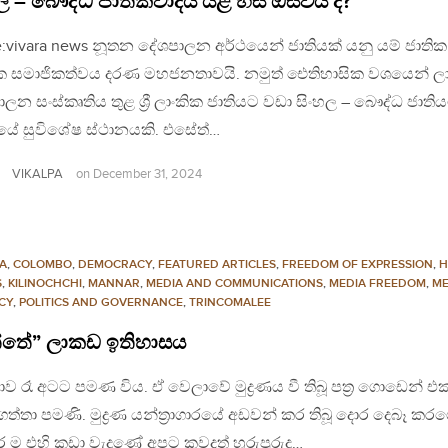
ල – බෞද්ධ ජාතිකවාදය යළි හිස ඔසවයි ද?
:vivara news නූතන දේශපාලන අර්ථයෙන් ජාතියක් යනු යම් ජාතික
‍යක සමාජිකත්වය දරණ මහජනතාවයි. නමුත් ඓතිහාසික වශයෙන් 
ලන සංස්කෘතිය තුළ ශ්‍රී ලාංකික ජාතියට වඩා සිංහල – බෞද්ධ ජාති
ූයේ සුවිශේෂ ස්ථානයකි. එසේත්…
VIKALPA
on
December 31, 2024
A
,
COLOMBO
,
DEMOCRACY
,
FEATURED ARTICLES
,
FREEDOM OF EXPRESSION
,
H
S
,
KILINOCHCHI
,
MANNAR
,
MEDIA AND COMMUNICATIONS
,
MEDIA FREEDOM
,
ME
CY
,
POLITICS AND GOVERNANCE
,
TRINCOMALEE
්තේ” ලාකඩ ඉතිහාසය
ව රෑ අටට පමණ විය. ඒ වෙලාවේ මුද්‍රණය වී තිබූ පත්‍ර ගොඩෙන් එ
ත්තා පමණි. මුද්‍රණ යන්ත්‍රාගාරයේ අඩවන් කර තිබූ දොර දෙබෑ ක
ම එහි කඩා වැදුණේ අපට කවදත් හුරුපුරුදු…