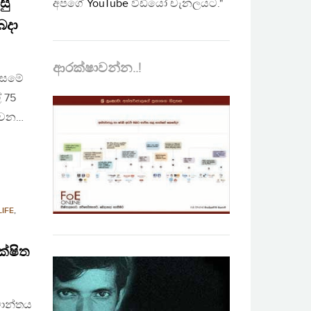
සු
අපගේ
YouTube
වීඩියෝ චැනලයට."
ෙදා
ආරක්ෂාවන්න..!
 වසමේ
් 75
 වන…
LIFE
,
ක්ෂිත
්මාන්තය