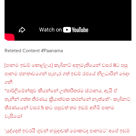
Releted Content #Paanama
[පානම ඉඩම් කොල්ලය] කැබිනට් අනුමැතියෙන් වසර 8ට පසු
පානම ජනතාවගෙන් පැහැර ගත් ඉඩම් රජයේ නිලධාරීන් බෙදා
ගනී
“පාර්ලිමේන්තුව කියන්නේ උත්තරීතරම ස්ථානය, ඇයි ඒ
තැනින් ගත්ත තීරණය ක්‍රියාත්මක කරන්නේ නැත්තේ”- කැබිනට්
තීරණයෙන් වසර 5 කට පසුවත් තම ඉඩම් අහිමි පානම
වැසියෝ
‘යුද්දෙත් ඉවරයි ගුවන් හමුදාවක් මොකටද පානමට’ අපේ ඉඩම්