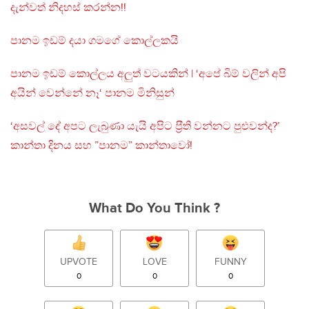
දැන්වත් නිදහස් කරන්න!!
පානම ඉඩම් දයා ගමගේ කොල්ලකයි
පානම ඉඩම් කොල්ලය අලුත් වටයකින් | ‘අපේ බිම් වලින් අපි
අයින් වෙන්නේ නෑ‘ පානම මිනිසුන්
‘අසවල් දේ අපට ලැබුණා යැයි අපිට ප‍්‍රීති වන්නට පුළුවන්ද?’
කාන්තා දිනය සහ ”පානම” කාන්තාවෝ!
What Do You Think ?
UPVOTE
LOVE
FUNNY
0
0
0