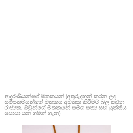
ආදරණීයන්ගේ මතකයන් (අතුරුදහන් කරන ලද
සමීපතමයන්ගේ මතකය අමතක කිරීමට බල කරන
රාජ්‍යක, ඔවුන්ගේ මතකයන් සමග සත්‍ය සහ යුක්තිය
සොයා යන ගමන් ගැන)