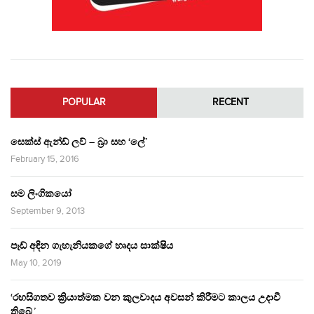
POPULAR
RECENT
සෙක්ස් ඇන්ඩ් ලව් – බ්‍රා සහ ‘ලේ’
February 15, 2016
සම ලිංගිකයෝ
September 9, 2013
පෑඩ් අඳින ගැහැනියකගේ හෘදය සාක්ෂිය
May 10, 2019
‘රහසිගතව ක්‍රියාත්මක වන කුලවාදය අවසන් කිරීමට කාලය උදාවී
තිබේ.’