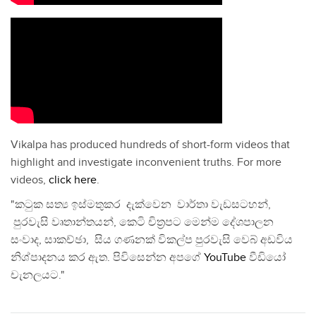
Vikalpa has produced hundreds of short-form videos that
highlight and investigate inconvenient truths. For more
videos,
click here
.
"කටුක සත්‍ය ඉස්මතුකර දැක්වෙන වාර්තා වැඩසටහන්,
පුරවැසි වෘතාන්තයන්, කෙටි චිත්‍රපට මෙන්ම දේශපාලන
සංවාද, සාකච්ඡා, සිය ගණනක් විකල්ප පුරවැසි වෙබ් අඩවිය
නිශ්පාදනය කර ඇත. පිවිසෙන්න අපගේ
YouTube
වීඩියෝ
චැනලයට."