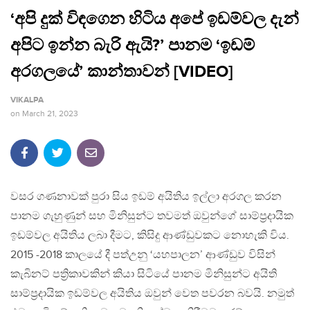
‘අපි දුක් විඳගෙන හිටිය අපේ ඉඩම්වල දැන්
අපිට ඉන්න බැරි ඇයි?’ පානම ‘ඉඩම්
අරගලයේ’ කාන්තාවන් [VIDEO]
VIKALPA
on
March 21, 2023
වසර ගණනාවක් පුරා සිය ඉඩම් අයිතිය ඉල්ලා අරගල කරන
පානම ගැහුණුන් සහ මිනිසුන්ට තවමත් ඔවුන්ගේ සාම්ප්‍රදායික
ඉඩම්වල අයිතිය ලබා දීමට, කිසිදු ආණ්ඩුවකට නොහැකි විය.
2015 -2018 කාලයේ දී පත්උනු ‘යහපාලන’ ආණ්ඩුව විසින්
කැබිනට් පත්‍රිකාවකින් කියා සිටියේ පානම මිනිසුන්ට අයිති
සාම්ප්‍රදායික ඉඩම්වල අයිතිය ඔවුන් වෙත පවරන බවයි. නමුත්