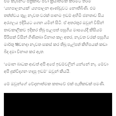
එම කැබිනට් පත්‍රිකාව පවා ක්‍රියාත්මක කිරීමට තරම්
‘යහපාලනයක්’ යහපාලන ආණ්ඩුවට නොතිබිණි. එම
තත්ත්වය තුළ නැවත වරක් පානම ඉඩම් අහිමි ජනතාව සිය
අරගලය ඉදිරියට ගෙන යමින් සිටී. ඒ අතරතුර ඔවුන් විසින්
තාවකාලිකව ඉදිකර තිබූ පැලපත් පසුගිය මාසයේදී කිසියම්
පිරිසක් විසින් ගිණිතබා විනාශ කල අතර, නැවත වරක් පසුගිය
මාර්තු 18වනදා නැවත සකස් කර තිබූ පැල්පත් කිහිපයක් කඩා
බිද දමා විනාශ කර ඇත.
‘මොන බාධක ආවත් අපි අපේ ඉඩම්වලින් යන්නේ නෑ. මේවා
අපි දුක්විදගන හදපු ඉඩම්’ ඔවුන් කියයි.
මේ ඔවුන්ගේ වේදනාත්මක කතාවේ එක් පැතිකඩක් පමණි.