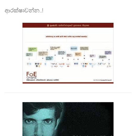
ආරක්ෂාවන්න..!