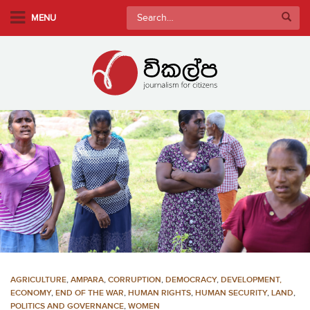
S
Search
MENU
k
for:
i
p
t
o
m
a
i
n
c
o
n
t
e
n
AGRICULTURE
,
AMPARA
,
CORRUPTION
,
DEMOCRACY
,
DEVELOPMENT,
t
ECONOMY
,
END OF THE WAR
,
HUMAN RIGHTS
,
HUMAN SECURITY
,
LAND
,
POLITICS AND GOVERNANCE
,
WOMEN