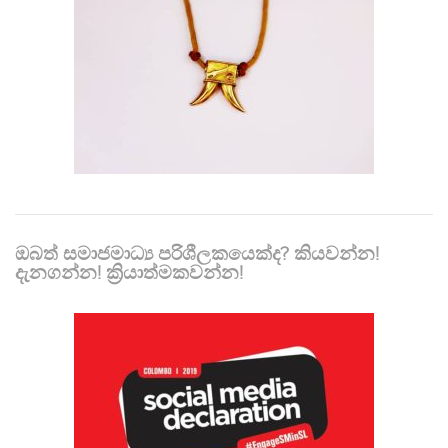
ඔබත් සමාජමාධ්‍ය පරිශීලකයෙක්ද? කියවන්න!
දැනගන්න! ක්‍රියාත්මකවන්න!