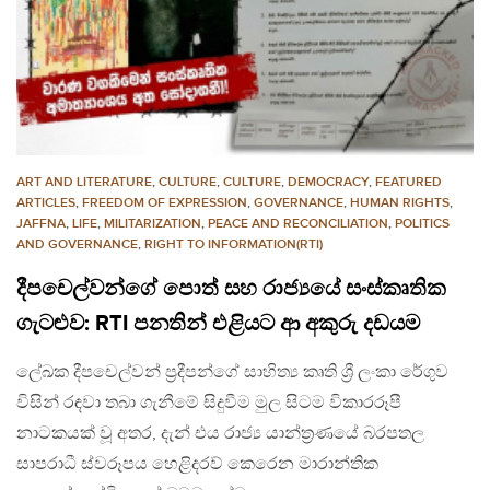
ART AND LITERATURE
,
CULTURE
,
CULTURE
,
DEMOCRACY
,
FEATURED
ARTICLES
,
FREEDOM OF EXPRESSION
,
GOVERNANCE
,
HUMAN RIGHTS
,
JAFFNA
,
LIFE
,
MILITARIZATION
,
PEACE AND RECONCILIATION
,
POLITICS
AND GOVERNANCE
,
RIGHT TO INFORMATION(RTI)
දීපචෙල්වන්ගේ පොත් සහ රාජ්‍යයේ සංස්කෘතික
ගැටළුව: RTI පනතින් එළියට ආ අකුරු දඩයම
ලේඛක දීපචෙල්වන් ප්‍රදීපන්ගේ සාහිත්‍ය කෘති ශ්‍රී ලංකා රේගුව
විසින් රඳවා තබා ගැනීමේ සිදුවීම මුල සිටම විකාරරූපී
නාටකයක් වූ අතර, දැන් එය රාජ්‍ය යාන්ත්‍රණයේ බරපතල
සාපරාධී ස්වරූපය හෙළිදරව් කෙරෙන මාරාන්තික