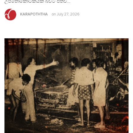
උපතෝකෝටිකයක් බවට පත්ව…
KARAPOTHTHA
on
July 27, 2026