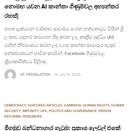
නොමඟ යවන AI කාන්තා ගිණුම්වල අභ්‍යන්තර
රහස්]
පහත දැක්වෙන වාර්තාව ආචාර්ය සංජන හත්තොටුව විසින් ශ්‍රී
ලංකාව පදනම් කරගෙන සිදු කරන ලද, කෘත්‍රිම බුද්ධිය (AI)
මඟින් නිර්මාණය කරන ලද ව්‍යාජ කාන්තා ඡායාරූප ඇතුළු
අන්තර්ගතයන් භාවිත කරමින්, Facebook ගිණුම්වල
ක්‍රියාකාරීත්වය පිළිබඳ…
VK TRANSLATION
on
July 13, 2026
DEMOCRACY
,
FEATURED ARTICLES
,
GAMPAHA
,
HUMAN RIGHTS
,
HUMAN
SECURITY
,
IMPUNITY
,
LIFE
,
POLITICS AND GOVERNANCE
,
PRISON
REFORMS
,
PRISONERS
මීගමුව බන්ධනාගාර ගැටුම: ප්‍රකාශ ලෙවල් එකේ