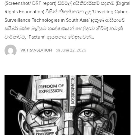
(Screenshot/ DRF report) ඩිජිටල් අයිතිවාසිකම් පදනම (Digital
Rights Foundation) විසින් නිකුත් කරන ලද ‘Unveiling Cyber-
Surveillance Technologies in South Asia’ (දකුණු ආසියාවේ
සයිබර් ඔත්තු බැලීමේ තාක්ෂණයන් හෙළිදරව් කිරීම) නමැති
වාර්තාවට, ‘Factum‘ ආයතනය වෙනුවෙන්…
VK TRANSLATION
on
June 22, 2026