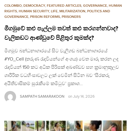
COLOMBO
,
DEMOCRACY
,
FEATURED ARTICLES
,
GOVERNANCE
,
HUMAN
RIGHTS
,
HUMAN SECURITY
,
LIFE
,
MILITARIZATION
,
POLITICS AND
GOVERNANCE
,
PRISON REFORMS
,
PRISONERS
මීගමුවේ කළු පැල්ලම තවත් කළු කරගන්නවාද?
වැලිකඩට ආණ්ඩුවේ පිළිතුර කුමක්ද?
මීගමුව බන්ධනාගාරයේ සිට වැලිගඩ බන්ධනාගාරයේ
#YO_Cell (තරුණ රැදවියන්ගේ අංශය) වෙත මාරු කරන ලද
රැඳවියන් 150 කට අධික පිරිසක් අඛණ්ඩව සහ ක්‍රමානුකූලව
ශාරීරික වධහිංසාවලට ලක් වෙමින් සිටින බව ‘සිරකරු
අයිතිවාසිකම් සුරැකීමේ කමිටුව’ ප්‍රකාශ…
SAMPATH SAMARAKOON
on
July 14, 2026