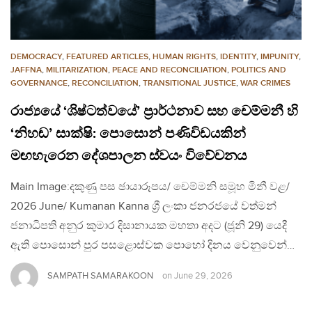
DEMOCRACY
,
FEATURED ARTICLES
,
HUMAN RIGHTS
,
IDENTITY
,
IMPUNITY
,
JAFFNA
,
MILITARIZATION
,
PEACE AND RECONCILIATION
,
POLITICS AND
GOVERNANCE
,
RECONCILIATION
,
TRANSITIONAL JUSTICE
,
WAR CRIMES
රාජ්‍යයේ ‘ශිෂ්ටත්වයේ’ ප්‍රාර්ථනාව සහ චෙම්මනී හි
‘නිහඬ’ සාක්ෂි: පොසොන් පණිවිඩයකින්
මඟහැරෙන දේශපාලන ස්වයං විවේචනය
Main Image:දකුණු පස ඡායාරූපය/ චෙම්මනි සමූහ මිනී වළ/
2026 June/ Kumanan Kanna ශ්‍රී ලංකා ජනරජයේ වත්මන්
ජනාධිපති අනුර කුමාර දිසානායක මහතා අදට (ජූනි 29) යෙදී
ඇති පොසොන් පුර පසළොස්වක පොහෝ දිනය වෙනුවෙන්…
SAMPATH SAMARAKOON
on
June 29, 2026