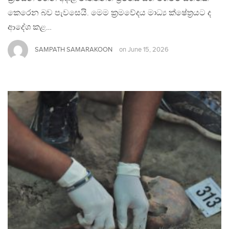
කෙරෙන බව පැවසෙයි. මෙම ක්‍රමවේදය මාධ්‍ය ක්ෂේත්‍රයට ද
ආදේශ කළ…
SAMPATH SAMARAKOON
on
June 15, 2026