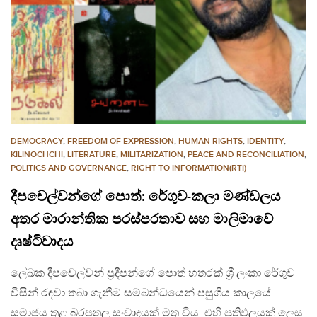
DEMOCRACY
,
FREEDOM OF EXPRESSION
,
HUMAN RIGHTS
,
IDENTITY
,
KILINOCHCHI
,
LITERATURE
,
MILITARIZATION
,
PEACE AND RECONCILIATION
,
POLITICS AND GOVERNANCE
,
RIGHT TO INFORMATION(RTI)
දීපචෙල්වන්ගේ පොත්: රේගුව-කලා මණ්ඩලය
අතර මාරාන්තික පරස්පරතාව සහ මාලිමාවේ
දෘෂ්ටිවාදය
ලේඛක දීපචෙල්වන් ප්‍රදීපන්ගේ පොත් හතරක් ශ්‍රී ලංකා රේගුව
විසින් රඳවා තබා ගැනීම සම්බන්ධයෙන් පසුගිය කාලයේ
සමාජය තුළ බරපතල සංවාදයක් මතු විය. එහි ප්‍රතිඵලයක් ලෙස