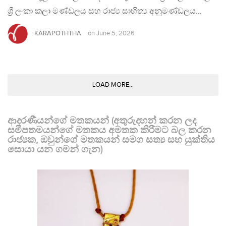
ශ්‍රී ලංකා කලා මණ්ඩලය සහ රාජ්‍ය සාහිත්‍ය අනුමණ්ඩලය…
KARAPOTHTHA
on
June 5, 2026
LOAD MORE...
ආදරණීයන්ගේ මතකයන් (අතුරුදහන් කරන ලද
සමීපතමයන්ගේ මතකය අමතක කිරීමට බල කරන
රාජ්‍යක, ඔවුන්ගේ මතකයන් සමග සත්‍ය සහ යුක්තිය
සොයා යන ගමන් ගැන)