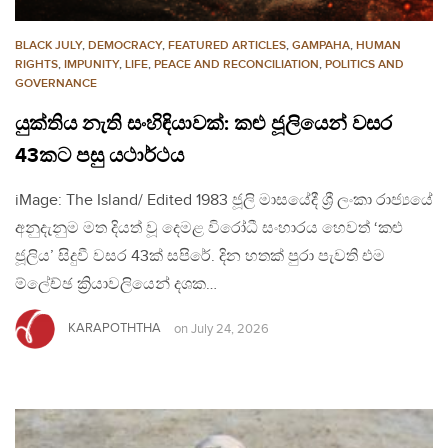
BLACK JULY
,
DEMOCRACY
,
FEATURED ARTICLES
,
GAMPAHA
,
HUMAN
RIGHTS
,
IMPUNITY
,
LIFE
,
PEACE AND RECONCILIATION
,
POLITICS AND
GOVERNANCE
යුක්තිය නැති සංහිඳියාවක්: කළු ජූලියෙන් වසර
43කට පසු යථාර්ථය
iMage: The Island/ Edited 1983 ජූලි මාසයේදී ශ්‍රී ලංකා රාජ්‍යයේ
අනුදැනුම මත දියත් වූ දෙමළ විරෝධී සංහාරය හෙවත් ‘කළු
ජූලිය’ සිදුවී වසර 43ක් සපිරේ. දින හතක් පුරා පැවති එම
ම්ලේච්ඡ ක්‍රියාවලියෙන් දශක…
KARAPOTHTHA
on
July 24, 2026