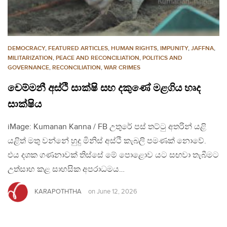
DEMOCRACY
,
FEATURED ARTICLES
,
HUMAN RIGHTS
,
IMPUNITY
,
JAFFNA
,
MILITARIZATION
,
PEACE AND RECONCILIATION
,
POLITICS AND
GOVERNANCE
,
RECONCILIATION
,
WAR CRIMES
චෙම්මනී අස්ථි සාක්ෂි සහ දකුණේ මළගිය හෘද
සාක්ෂිය
iMage: Kumanan Kanna / FB උතුරේ පස් තට්ටු අතරින් යළි
යළිත් මතු වන්නේ හුදු මිනිස් අස්ථි කැබලි පමණක් නොවේ.
එය දශක ගණනාවක් තිස්සේ මේ පොළොව යට සඟවා තැබීමට
උත්සාහ කළ සාහසික අපරාධමය…
KARAPOTHTHA
on
June 12, 2026