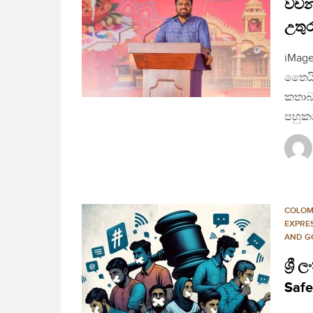
වචනව
උතුර
iMage
තෛයිප
කතාබහ
පහුක
COLO
EXPRE
AND G
ශ්‍ර
Safe