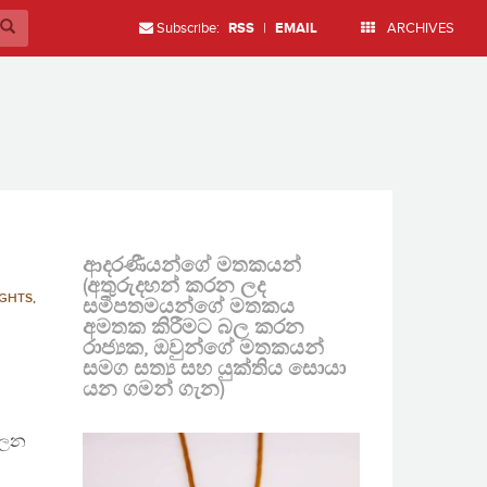
Subscribe:
RSS
|
EMAIL
ARCHIVES
ආදරණීයන්ගේ මතකයන්
(අතුරුදහන් කරන ලද
GHTS
,
සමීපතමයන්ගේ මතකය
අමතක කිරීමට බල කරන
රාජ්‍යක, ඔවුන්ගේ මතකයන්
සමග සත්‍ය සහ යුක්තිය සොයා
යන ගමන් ගැන)
බලන
ම