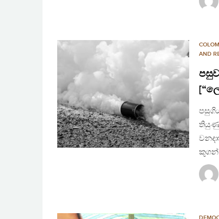
COLO
AND R
පසුව
[“ලො
පසුගි
තියුණ
වනදාත
කූගන
DEMO