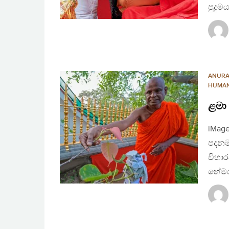
පුදුම
ANUR
HUMAN
ළමා
iMage
පදනම 
විහා
හේමර