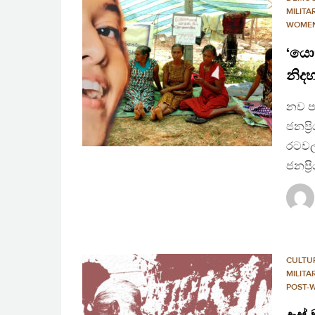
MILITA
WOME
‘යො
නිදහ
නව ප
ජනප්‍
රටවල්
ජනප්‍
CULTU
MILITA
POST-