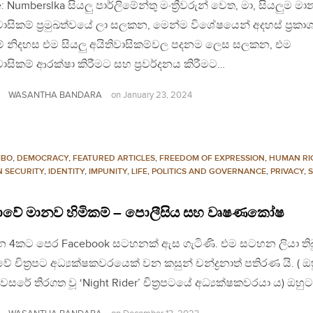
: Numberslka සියලු පාර්ලිමේන්තු මංත්‍රීවරුන් වෙත, මා, සියලුම ම
වාසිකම් ප්‍රමුඛත්වයේ ලා සලකන, මෙන්ම විශේෂයෙන් අදහස් ප්‍රකා
මේ නිදහස එම සියලු අයිතිවාසිකම්වල පදනම ලෙස සලකන, එම
වාසිකම් ආරක්ෂා කිරීමට සහ ප්‍රවර්දනය කිරීමට…
WASANTHA BANDARA
on
January 23, 2024
MBO
,
DEMOCRACY
,
FEATURED ARTICLES
,
FREEDOM OF EXPRESSION
,
HUMAN RI
 SECURITY
,
IDENTITY
,
IMPUNITY
,
LIFE
,
POLITICS AND GOVERNANCE
,
PRIVACY
,
S
ාවේ මානව හිමිකම් – පොලීසිය සහ වෘෂණකෝෂ
දින 4කට පෙර Facebook සටහනක් ඇස ගැටිණි. එම සටහන ලියා ත
ේ චිත්‍රපට අධ්‍යක්ෂකවරයෙක් වන කසුන් චන්ද්‍රනාත් පතිරණ යි. ( ඔහ
වසරේ තිරගත වූ ‘Night Rider’ චිත්‍රපටයේ අධ්‍යක්ෂකවරයා ය) ඔහු