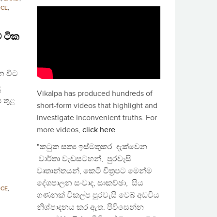
NCE
,
 ටික
න විට
ු
Vikalpa has produced hundreds of
ය තුළ
short-form videos that highlight and
investigate inconvenient truths. For
more videos,
click here
.
"කටුක සත්‍ය ඉස්මතුකර දැක්වෙන
වාර්තා වැඩසටහන්, පුරවැසි
වෘතාන්තයන්, කෙටි චිත්‍රපට මෙන්ම
දේශපාලන සංවාද, සාකච්ඡා, සිය
NCE
,
ගණනක් විකල්ප පුරවැසි වෙබ් අඩවිය
නිශ්පාදනය කර ඇත. පිවිසෙන්න