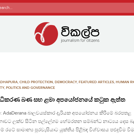
rch
ADHAPURA
,
CHILD PROTECTION
,
DEMOCRACY
,
FEATURED ARTICLES
,
HUMAN RI
ITY
,
POLITICS AND GOVERNANCE
ාධිකරණ බණ සහ ළමා අපයෝජනයේ කටුක ඇත්ත
e: AdaDerana බාලවයස්කාර දැරියක අපයෝජනය කිරීමේ බරපතළ
ාවට ලක්ව සිටින පල්ලේගම හේමරතන සම්බන්ධ නාට්‍යය දෙස 
මේ රටේ සාමාන්‍ය පුරවැසියාට යුක්තිය පිළිබඳ විශ්වාසය පළුදුවීම වී