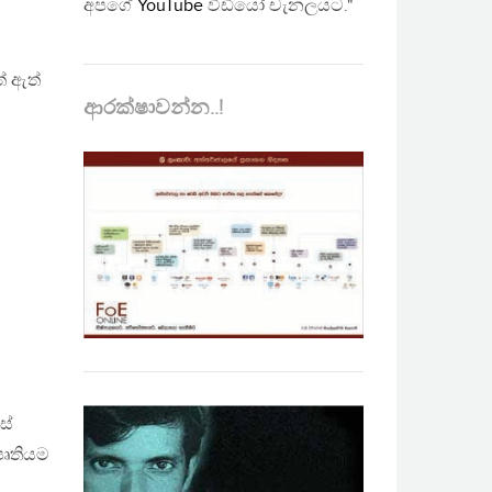
අපගේ
YouTube
වීඩියෝ චැනලයට."
් ඇත්
ආරක්ෂාවන්න..!
ස්
පෘතියම