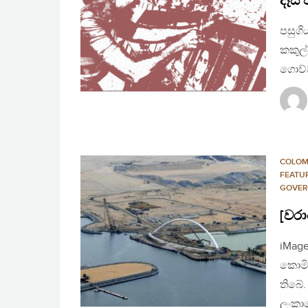
දෑස්
පසුගි
කකුල්
ගොව්ව
COLO
FEATU
GOVER
[වරා
iMag
කොමි
තිබේ
ලංකා