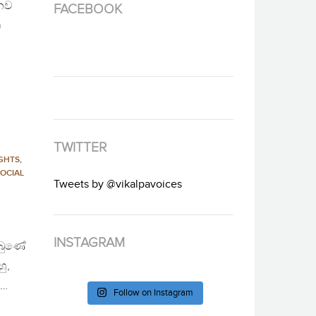
ානව
FACEBOOK
ශ
TWITTER
GHTS
,
OCIAL
Tweets by @vikalpavoices
INSTAGRAM
ිබුණේ
ු,
ට…
Follow on Instagram