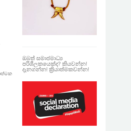
,
ඔබත් සමාජමාධ්‍ය
පරිශීලකයෙක්ද? කියවන්න!
දැනගන්න! ක්‍රියාත්මකවන්න!
රාත්මක