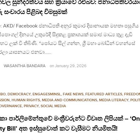
ල සුන්දරත්වය සහ ක්‍රියාවේ රළුබව: ජනාධිපතිවරය
ු සංචාරය පිළිබඳ විමසුමක්
: AKD/ Facebook ජනාධිපති අනුර කුමාර දිසානායක මහතා පසුගිය
ොංගල් දිනයේ උතුරේදී සිදුකළ ප්‍රකාශයක් සමාජ මාධ්‍ය තුළ දැඩි
ට ලක් වී තිබිණි. “පෝයට සිල් ගන්න, ශ්‍රී මහා බෝධීන් වහන්සේ
රලා යාපනයට එනවා……
WASANTHA BANDARA
on
January 29, 2026
MBO
,
DEMOCRACY
,
ENGAGESMINSL
,
FAKE NEWS
,
FEATURED ARTICLES
,
FREEDO
SSION
,
HUMAN RIGHTS
,
MEDIA AND COMMUNICATIONS
,
MEDIA LITERACY
,
POLI
OVERNANCE
,
PRIVACY
,
SOCIAL MEDIA
ී ලංකා පාර්ලිමේන්තුවේ මංත්‍රීවරුන්ට විවෘත ලිපියක් – ‘On
ty Bill’ අත ඉස්සුවොත් කට වැසීමට නියමිතයි!