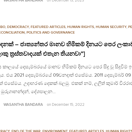
WASANTHA BANDARA
on
December 13, 2023
MBO
,
DEMOCRACY
,
FEATURED ARTICLES
,
HUMAN RIGHTS
,
HUMAN SECURITY
,
P
ECONCILIATION
,
POLITICS AND GOVERNANCE
දනක් – ජාත්‍යන්තර මානව හිමිකම් දිනයට පෙර ලංකා
කු ත්‍රස්තවාදයක් එතැන තියනවා”]
ය කාලයේ දෙසැම්බරයේ මානව හිමිකම් දිනයට පෙර සිදු වූ සිදුවීම් 
ුය. එය 2021 දෙසැම්බරයේ 09වනදාත් එසේමය. 2011 දෙසැම්බර් 09
් එසේමය. උදාහරණ දෙකක් බලමු. එකක් නම්, ලලිත් කුමාර් වීරරාජ
් මුරුගානන්දන්, දේශපාලන…
WASANTHA BANDARA
on
December 15, 2022
CRACY
,
END OF THE WAR
,
ENVIRONMENT
,
FEATURED ARTICLES
,
HUMAN RIGHT