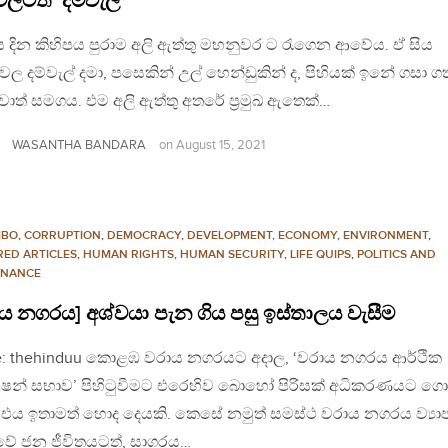
 වලටත් ‘දම්වැල්’
ය දින කිහිපය පුරාම අලි ඇත්තු මහනුවර ට රැගෙන ආවේය. ඒ සිය
වල දම්වැල් දමා, පසෙකින් උල් හෙන්ඩුකින් ද, පිහියක් ඉනේ ගසා ගත
ාත් සමගය. එම අලි ඇත්තු අතරේ ප්‍රමුඛ ඇතෙක්…
WASANTHA BANDARA
on
August 15, 2021
MBO
,
CORRUPTION
,
DEMOCRACY
,
DEVELOPMENT, ECONOMY
,
ENVIRONMENT
,
RED ARTICLES
,
HUMAN RIGHTS
,
HUMAN SECURITY
,
LIFE QUIPS
,
POLITICS AND
NANCE
ය නගරය] අශ්වයා පැන ගිය පසු ඉස්තාලය වැසීම
e: thehinduu කොළඹ වරාය නගරයට අදාල, ‘වරාය නගරය ආර්ථික
ෂන් සභාව’ පිහිටුවීමට එරෙහිව බොහෝ පිරිසක් අධිකරණයට ගො
. එය ඉතාමත් හොද දෙයකි. කෙසේ නමුත් සමස්ථ වරාය නගරය ව්‍යා
වේ ජන ජීවිතයටත්, සාගරය…