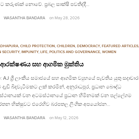
යට කරුණක් නොවේ. ප්‍රබල සාක්ෂි පවතිද්දී…
WASANTHA BANDARA
on
May 28, 2026
ADHAPURA
,
CHILD PROTECTION
,
CHILDREN
,
DEMOCRACY
,
FEATURED ARTICLES
 SECURITY
,
IMPUNITY
,
LIFE
,
POLITICS AND GOVERNANCE
,
WOMEN
 ආරක්ෂණය සහ ආගමික මුක්තිය
: AJ ශ්‍රී ලාංකීය සමාජයේ සහ ආගමික ව්‍යුහයේ පැවතිය යුතු සදාචා
දැඩි බිදවැටීමකට ලක් කරමින්, අනුරාධපුර, ප්‍රධාන බෞද්ධ
රස්ථානයක් වන අටමස්ථානයේ ප්‍රධාන හිමිනමක් වන පල්ලේගම
තන භික්ෂුවට එරෙහිව බරපතල ලිංගික අපයෝජන…
WASANTHA BANDARA
on
May 12, 2026