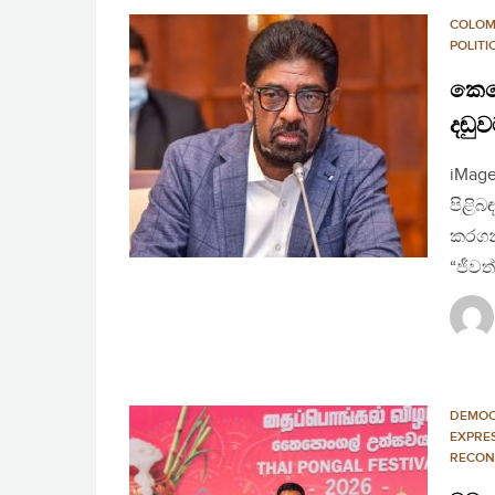
COLO
POLIT
කෙහෙ
දඬු
iMage
පිළිබ
කරගන
“ජීවත
DEMO
EXPRE
RECON