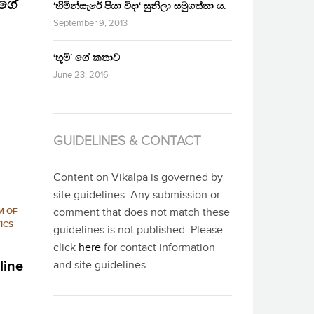
ාගේ
‘හිමින්සැරේ පියා විදා‘ සුනිලා සමුගත්තා ය.
September 9, 2013
‘භූමි’ ගේ කතාව
June 23, 2016
GUIDELINES & CONTACT
Content on Vikalpa is governed by
site guidelines. Any submission or
M OF
comment that does not match these
TICS
guidelines is not published. Please
click
here
for contact information
line
and site guidelines.