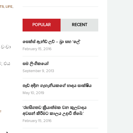
TS
,
LIFE
,
POPULAR
RECENT
සෙක්ස් ඇන්ඩ් ලව් – බ්‍රා සහ ‘ලේ’
 වංචා
February 15, 2016
ේ; එය
සම ලිංගිකයෝ
September 9, 2013
පෑඩ් අඳින ගැහැනියකගේ හෘදය සාක්ෂිය
May 10, 2019
‘රහසිගතව ක්‍රියාත්මක වන කුලවාදය
F
අවසන් කිරීමට කාලය උදාවී තිබේ.’
February 15, 2016