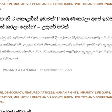
RIZATION
,
MULLAITIVU
,
PEACE AND RECONCILIATION
,
POLITICS AND GOVERNA
N
හානි ට කොළඹින් ඉඩමක්’ | ‘කරුණාකරලා අපේ ඉඩම්
ස් කරලා දෙන්න’ – උතුරේ මවක්
රපුරේ ගායිකාවක් වන යොහානි දිලෝකා ද සිල්වා(යොහානි) මේ ව
රිය ගායිකාවකි. ඇයගේ එක් ගීතයක් ලංකාවේ මෙන්ම ඉන්දියාව ඇතුල
 කිහිපයකම ජනප්‍රිය විය. විශේෂයෙන් YouTube ඇතුලු සමාජ මාධ්‍
රිය චරිතයක්…
WASANTHA BANDARA
on
December 22, 2021
RE
,
DEMOCRACY
,
FEATURED ARTICLES
,
HUMAN RIGHTS
,
IMPUNITY
,
LIFE QUIPS
,
RIZATION
,
MULLAITIVU
,
PEACE AND RECONCILIATION
,
POLITICS AND GOVERNA
WAR