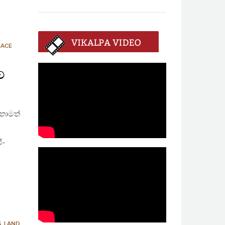
EACE
ව
ඉතාමත්
්-
S
,
LAND
,