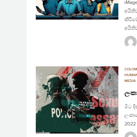
iMage
අයිති
කිරී
අයිති
COLO
HUMAN
MEDIA
ලංක
මීට 
ලංකාව
2022 