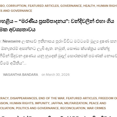
MBO
,
CORRUPTION
,
FEATURED ARTICLES
,
GOVERNANCE
,
HEALTH
,
HUMAN RIGH
ICS AND GOVERNANCE
ළිය – “මරණීය ප්‍රසම්පාදනය”: වන්දිවලින් එහා ගිය
වමක අවශ්‍යතාවය
: Newswire ලංකාවේ ඉතිහාසය පුරා විවිධ මට්ටමේ මූල්‍ය දූෂණ සහ
ඳ ඕනෑතරම් අසන්නට ලැබී ඇත. නමුත්, සෞඛ්‍ය ක්ෂේත්‍රය කේන්ද්‍ර
ිමින් සිදුවන දූෂණය යනු හුදෙක් මුදල් සොරකමක් පමණක් නොව
්වීමේ අයිතිය”…
WASANTHA BANDARA
on
March 30, 2026
CRACY
,
DISAPPEARANCES
,
END OF THE WAR
,
FEATURED ARTICLES
,
FREEDOM O
SSION
,
HUMAN RIGHTS
,
IMPUNITY
,
JAFFNA
,
MILITARIZATION
,
PEACE AND
CILIATION
,
POLITICS AND GOVERNANCE
,
RECONCILIATION
,
WAR CRIMES