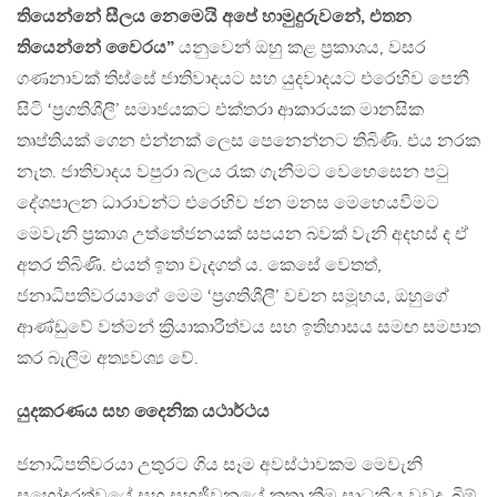
තියෙන්නේ සීලය නෙමෙයි අපේ හාමුදුරුවනේ, එතන
තියෙන්නේ වෛරය”
යනුවෙන් ඔහු කළ ප්‍රකාශය, වසර
ගණනාවක් තිස්සේ ජාතිවාදයට සහ යුදවාදයට එරෙහිව පෙනී
සිටි ‘ප්‍රගතිශීලී’ සමාජයකට එක්තරා ආකාරයක මානසික
තෘප්තියක් ගෙන එන්නක් ලෙස පෙනෙන්නට තිබිණි. එය නරක
නැත. ජාතිවාදය වපුරා බලය රැක ගැනීමට වෙහෙසෙන පටු
දේශපාලන ධාරාවන්ට එරෙහිව ජන මනස මෙහෙයවීමට
මෙවැනි ප්‍රකාශ උත්තේජනයක් සපයන බවක් වැනි අදහස් ද ඒ
අතර තිබිණි. එයත් ඉතා වැදගත් ය. කෙසේ වෙතත්,
ජනාධිපතිවරයාගේ මෙම ‘ප්‍රගතිශීලී’ වචන සමූහය, ඔහුගේ
ආණ්ඩුවේ වත්මන් ක්‍රියාකාරීත්වය සහ ඉතිහාසය සමඟ සමපාත
කර බැලීම අත්‍යවශ්‍ය වේ.
යුදකරණය සහ දෛනික යථාර්ථය
ජනාධිපතිවරයා උතුරට ගිය සෑම අවස්ථාවකම මෙවැනි
සහෝදරත්වයේ සහ සහජීවනයේ කතා කීම සාධනීය වුවද, බිම්