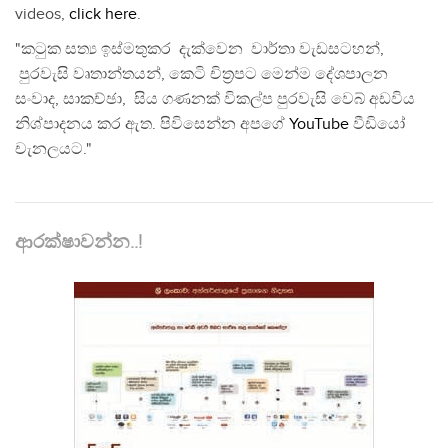
videos,
click here
.
"කටුක සත්‍ය ඉස්මතුකර දැක්වෙන වාර්තා වැඩසටහන්,
පුරවැසි වෘතාන්තයන්, කෙටි චිත්‍රපට මෙන්ම දේශපාලන
සංවාද, සාකච්ඡා, සිය ගණනක් විකල්ප පුරවැසි වෙබ් අඩවිය
නිශ්පාදනය කර ඇත. පිවිසෙන්න අපගේ
YouTube
වීඩියෝ
චැනලයට."
ආරක්ෂාවන්න..!