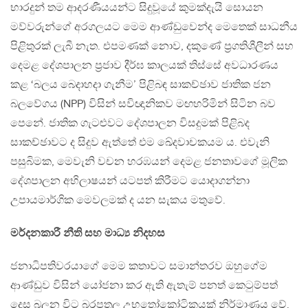
භාරදුන් තම ආදරණීයයන්ට සිදුවූයේ කුමක්දැයි සොයන
මව්වරුන්ගේ අරගලයට මෙම ආණ්ඩුවෙන්ද මෙතෙක් සාධනීය
පිළිතුරක් ලැබී නැත. එපමණක් නොව, දකුණේ ප්‍රගතිශීලීන් සහ
දෙමළ දේශපාලන ප්‍රජාව දීර්ඝ කාලයක් තිස්සේ අවධාරණය
කළ ‘බලය බෙදාහදා ගැනීම’ පිළිබඳ සාකච්ඡාව ජාතික ජන
බලවේගය (NPP) විසින් සවිඥානිකව මඟහරිමින් සිටින බව
පෙනේ. ජාතික ගැටළුවට දේශපාලන විසදුමක් පිළිබද
සාකච්ඡාවට ද සිදුව ඇත්තේ එම ඛේදවාචකයම ය. එවැනි
පසුබිමක, මෙවැනි වචන හරඹයන් දෙමළ ජනතාවගේ මූලික
දේශපාලන අභිලාෂයන් යටපත් කිරීමට යොදාගන්නා
උපායමාර්ගික මෙවලමක් ද යන සැකය මතුවේ.
මර්දනකාරී නීති සහ මාධ්‍ය නිදහස
ජනාධිපතිවරයාගේ මෙම කතාවට සමාන්තරව ඔහුගේම
ආණ්ඩුව විසින් යෝජනා කර ඇති ඇතැම් පනත් කෙටුම්පත්
දෙස බලන විට බරපතල උභතෝකෝටිකයක් නිර්මාණය වේ.