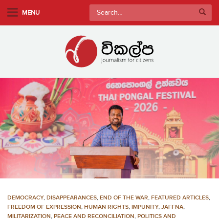
S
Search
MENU
k
for:
i
p
t
o
m
a
i
n
c
o
n
t
e
n
DEMOCRACY
,
DISAPPEARANCES
,
END OF THE WAR
,
FEATURED ARTICLES
,
t
FREEDOM OF EXPRESSION
,
HUMAN RIGHTS
,
IMPUNITY
,
JAFFNA
,
MILITARIZATION
,
PEACE AND RECONCILIATION
,
POLITICS AND