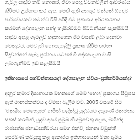
ගැටලු සෘජුව නම් නොකර, ඒවා පොදු වචනවලින් ආවරණය
කිරීමට උත්සාහ කර ඇත. මෙහි ඇති අනතුර වන්නේ ඕනෑම
පාර්ශවයකට තමන්ට රිසි පරිදි එම ප්‍රකාශය අර්ථකථනය
කරමින් දේශපාලන පන්දු හැසිරවීමට පිට්ටනියක් සැකසීමයි.
සෘජුව අදාළ ගැටලුව හඳුනාගෙන ඊට විසඳුම් ලබා දෙනවා
වෙනුවට, මෙවැනි නොපැහැදිලි ප්‍රකාශ කිරීම හරහා
සිදුවන්නේ සැබෑ ප්‍රශ්නය යටපත් වී දේශපාලන වාසි
ලබාගැනීමට ඉඩ සැලසීමයි.
ඉතිහාසයේ පශ්චත්තාපයද? දේශපාලන ස්වයං-ප්‍රතිකර්මයක්ද?
අනුර කුමාර දිසානායක මහතාගේ මෙම ‘හොද’ ප්‍රකාශය පිටුපස
ඇති මානසිකත්වය ද විමසා බැලීම වටී. 2005 වසරේ සිට
‘මනුෂීය මෙහෙයුම’ නමින් හැඳින්වූ යුද්ධයට දකුණේ ජනමතය
සකස් කරමින්, යුදවාදයේ ප්‍රමුඛ නියමුවෙකු ලෙස, මහින්ද
රාජපක්ෂ ජනාධිපතිවරයා සමග එක්වී, ජනතා විමුක්ති
පෙරමුණ කටයුතු කළ ආකාරය ඉතිහාසයෙන් මකා දැමිය