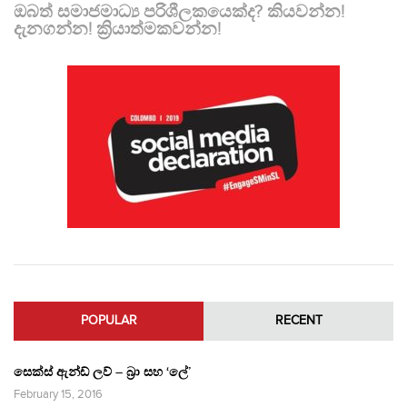
ඔබත් සමාජමාධ්‍ය පරිශීලකයෙක්ද? කියවන්න!
දැනගන්න! ක්‍රියාත්මකවන්න!
POPULAR
RECENT
සෙක්ස් ඇන්ඩ් ලව් – බ්‍රා සහ ‘ලේ’
February 15, 2016