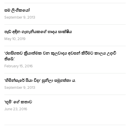
සම ලිංගිකයෝ
September 9, 2013
පෑඩ් අඳින ගැහැනියකගේ හෘදය සාක්ෂිය
May 10, 2019
‘රහසිගතව ක්‍රියාත්මක වන කුලවාදය අවසන් කිරීමට කාලය උදාවී
තිබේ.’
February 15, 2016
‘හිමින්සැරේ පියා විදා‘ සුනිලා සමුගත්තා ය.
September 9, 2013
‘භූමි’ ගේ කතාව
June 23, 2016