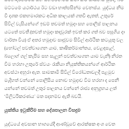
මට්ටමේ යථාර්ථය ඊට වඩා හාත්පසින්ම වෙනස්ය. යුද්ධය නිම
වී දශක එකහමාරකට අධික කාලයක් ගතවී ඇතත්, උතුරේ
සිවිල් වැසියන්ගේ ඉඩම් තවමත් හමුදා සහ පොලිස් පාලනය
යටතේ පවතී.(තවත් හමුදා කදවුරක් ඉවත් කර ගත් බව පසුගිය දා
වාර්තා විය) ඒ අතර හමුදාව සෘජුවම සිවිල් ආර්ථික කටයුතු වල
(හෝටල් පවත්වාගෙන යාම, කෘෂිකර්මාන්තය, වෙළඳසැල්,
බ්ලොග් ගල් කැපීම සහ සැලූන් පවත්වාගෙන යාම වැනි) නිරත
වීම හරහා උතුරේ ස්වයං රැකියා නියුක්තිකයන්ගේ ආර්ථික
අවස්ථා අහුරා ඇත. සාමකාමී සිවිල් විරෝධතාවලදී පළමුව
මැදිහත් වන්නේ පොලීසිය නොව හමුදාව වීම හරහා ද පෙනී
යන්නේ තවමත් උතුර පාලනය වන්නේ රාජ්‍ය අනුග්‍රහය ලත්
‘මිලිටරිකරණය’ මත පදනම්ව ඇති බවයි.
යුක්තිය ඉටුකිරීම සහ දේශපාලන විසඳුම
යුද්ධයේ අවසාන භාගයේදී ආණ්ඩුවේ ආරක්ෂක අංශ වෙත