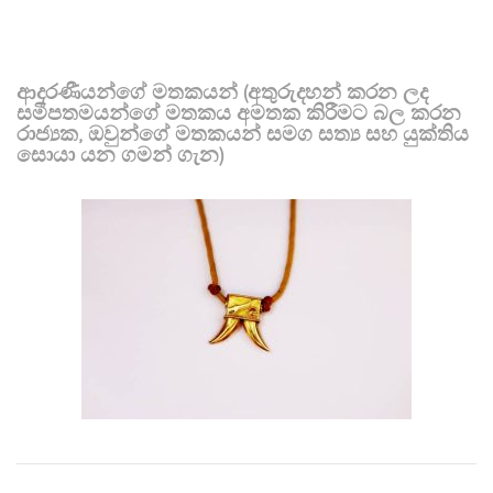
ආදරණීයන්ගේ මතකයන් (අතුරුදහන් කරන ලද
සමීපතමයන්ගේ මතකය අමතක කිරීමට බල කරන
රාජ්‍යක, ඔවුන්ගේ මතකයන් සමග සත්‍ය සහ යුක්තිය
සොයා යන ගමන් ගැන)