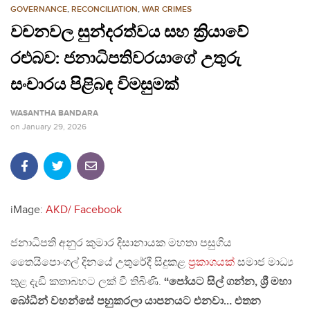
GOVERNANCE
,
RECONCILIATION
,
WAR CRIMES
වචනවල සුන්දරත්වය සහ ක්‍රියාවේ
රළුබව: ජනාධිපතිවරයාගේ උතුරු
සංචාරය පිළිබඳ විමසුමක්
WASANTHA BANDARA
on
January 29, 2026
iMage:
AKD/ Facebook
ජනාධිපති අනුර කුමාර දිසානායක මහතා පසුගිය
තෛයිපොංගල් දිනයේ උතුරේදී සිදුකළ
ප්‍රකාශයක්
සමාජ මාධ්‍ය
තුළ දැඩි කතාබහට ලක් වී තිබිණි.
“පෝයට සිල් ගන්න, ශ්‍රී මහා
බෝධීන් වහන්සේ පහුකරලා යාපනයට එනවා… එතන