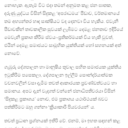
නොහැක. ඇතැම් විට එදා තමන් අනුමත කළ ජන ඝාතක,
දරුණු යුද්ධය විසින් සිදුකළ ‘අපරාධමය’ පීඩාව, වර්තමානයේ
තම අභ්‍යන්තර හෘද සාක්ෂියට වද දෙනවා විය හැකිය. එවැනි
පීඩාවකින් තාවකාලික සුවයක් ලැබීමට දෙමළ ජනතාව ඉදිරියේ
මෙවැනි ප්‍රකාශ කිරීම ස්වයං-ප්‍රතිකර්මයක් විය හැකි වුවත්,
එයින් දෙමළ සමාජයට සාමූහික යුක්තියක් හෝ සහනයක් අත්
නොවේ.
ගැඹුරු දේශපාලන හා මානුෂීය තුවාල සහිත සමාජයක යුක්තිය
ඉටුකිරීම පසෙකලා, දේශපාලන ඉල්ලීම් සෞන්දර්යාත්මක
වචනවලින් වසා දැමීම තවත් ආකාරයක ප්‍රචණ්ඩත්වයට හා
සමානය. අපට දැන් වැදගත් වන්නේ ජනාධිපතිවරයා විසින්
‘සිදුකළ ප්‍රකාශය’ නොව, එම ප්‍රකාශය යථාර්ථයක් බවට
පත්කිරීමට ඔහු ගන්නා ‘ක්‍රියාකාරී පියවරයන්’ ය.
තවත් ප්‍රධාන ප්‍රශ්නයක් ඉතිරි වේ. එනම්, මා ඉහත සඳහන් කළ