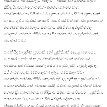
ආකාරයේ අපරාධවලට අදාළව – අභ්‍යන්තර යුක්තිය සඳහා –
කිසිදු පියවරක් නොගන්නා තත්ත්වයක් වේ නම්,
ජනාධිපතිවරයා විසින් මෙම ප්‍රකාශයට වඩා දිරිමත් ප්‍රකාශයක්
සිදු කළ ද එය වැඩක් නොවේ. එය එසේ වන්නේ එම ප්‍රකාශයන්
තමන්ගේ අපරාධවලට සම්බන්ධ ක්ෂතිමය අත්දැකීම්වල
වේදනාව සමනය කිරීම සඳහා සිදු කරන ස්වයං ප්‍රතිකර්මයක්
පමණක් වීමයි.
එය කිසිදු සාමූහික සුවයක් හෝ යුක්තියක් දෙමළ සමාජයට
ළගා කර දෙන්නේ නැත. ජනාධිපතිවරයාගේ සංචාරයේ
දෘශ්‍යමය තත්ත්වයන්ගෙන්ද මෙය තහවුරු වේ. ගැඹුරු තුවාල
සහිත සමාජයක දේශපාලන ඉල්ලීම් පසෙකලා ඒවා
සෞන්දර්යාත්මක කිරීම යනු එම තුවාල ඇති කළ ක්‍රමවේදයට
සමාන තත්ත්වයකි. අවසානයේදී, වඩාත් වැදගත් වන්නේ වචන
නොව ක්‍රියාකාරකම්ය. සංහිඳියාව සඳහා සැබෑ පියවර – යුක්තිය,
සත්‍යය සහ බලය බෙදා හැරීම – වැනි දේශපාලන
ක්‍රියාකාරීත්වයන් ය. එසේ නොවුණහොත්, මෙවැනි ප්‍රකාශයන්