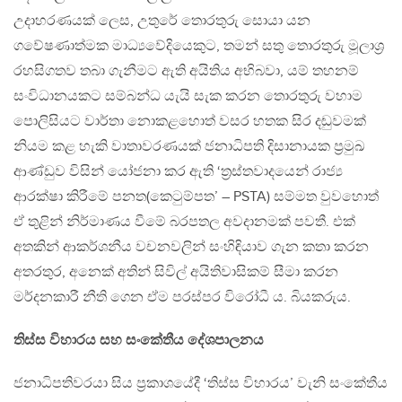
උදාහරණයක් ලෙස, උතුරේ තොරතුරු සොයා යන
ගවේෂණාත්මක මාධ්‍යවේදියෙකුට, තමන් සතු තොරතුරු මූලාශ්‍ර
රහසිගතව තබා ගැනීමට ඇති අයිතිය අභිබවා, යම් තහනම්
සංවිධානයකට සම්බන්ධ යැයි සැක කරන තොරතුරු වහාම
පොලිසියට වාර්තා නොකළහොත් වසර හතක සිර දඬුවමක්
නියම කළ හැකි වාතාවරණයක් ජනාධිපති දිසානායක ප්‍රමුඛ
ආණ්ඩුව විසින් යෝජනා කර ඇති ‘ත්‍රස්තවාදයෙන් රාජ්‍ය
ආරක්ෂා කිරීමේ පනත(කෙටුම්පත’ – PSTA) සම්මත වුවහොත්
ඒ තුළින් නිර්මාණය වීමේ බරපතල අවදානමක් පවතී. එක්
අතකින් ආකර්ශනීය වචනවලින් සංහිඳියාව ගැන කතා කරන
අතරතුර, අනෙක් අතින් සිවිල් අයිතිවාසිකම් සීමා කරන
මර්දනකාරී නීති ගෙන ඒම පරස්පර විරෝධී ය. බියකරුය.
තිස්ස විහාරය සහ සංකේතීය දේශපාලනය
ජනාධිපතිවරයා සිය ප්‍රකාශයේදී ‘තිස්ස විහාරය’ වැනි සංකේතීය