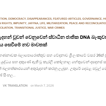
TION
,
DEMOCRACY
,
DISAPPEARANCES
,
FEATURED ARTICLES
,
GOVERNANCE
,
H
 RIGHTS
,
IMPUNITY
,
JAFFNA
,
LIFE
,
MILITARIZATION
,
PEACE AND RECONCILIATI
CILIATION
,
TRANSITIONAL JUSTICE
,
WAR CRIMES
ුදහන් වූවන් වෙනුවෙන් ස්වාධීන ජාතික DNA බැංකුවක
‍යය සෙවීමේ නව මාවතක්
ගණනාවක බලාපොරොත්තුව සහ වේදනාව ශ්‍රී ලංකාවේ වසර 26ක් ප
 යුද්ධය සහ දකුණේ ඇති වූ කැරලි කෝලහාල හේතුවෙන් දසදහස් සං
ක් බලහත්කාරයෙන් අතුරුදහන් කරනු ලැබූහ. උතුරේ දෙමළ පවුල් ම
ේ සිංහල…
VK TRANSLATION
on
March 7, 2026