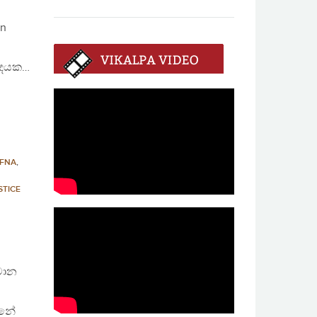
en
ේදයක…
FFNA
,
STICE
මාන
්නේ