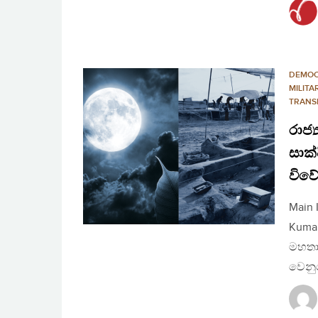
DEMO
MILITA
TRANSI
රාජ්
සාක
විව
Main 
Kuman
මහතා
වෙනු