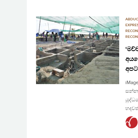
ABDUC
EXPRE
RECON
RECON
‘මව්
අයග
අපට 
iMage
සන්නද
යුද්ධ
හදවත