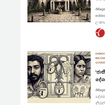
iMage
edite
ලංකා
DEMO
MILITA
GOVER
‘ජාත
දේශ
iMage
දේශපා
නිරන්