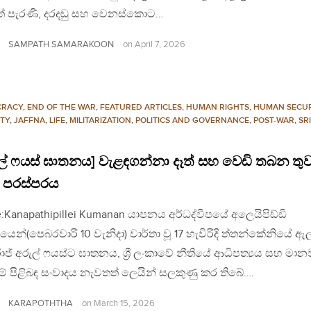
් පැරණි, දරදඬු සහ වෙනස්කොට…
SAMPATH SAMARAKOON
on
April 7, 2026
CRACY
,
END OF THE WAR
,
FEATURED ARTICLES
,
HUMAN RIGHTS
,
HUMAN SECUR
ITY
,
JAFFNA
,
LIFE
,
MILITARIZATION
,
POLITICS AND GOVERNANCE
,
POST-WAR
,
SR
ල් ෆයස් ඝාතනය] වැළඳගන්නා දෑත් සහ වෙඩි තබන තුව
 පරස්පරය
:Kanapathipillei Kumanan යාපනය අර්ධද්වීපයේ අලෙයිපිඩ්ඩි
ේශයෙන්(පෙබරවාරි 10 වැනිදා) වාර්තා වූ 17 හැවිරිදි ත්තන්කේනියේ 
රාජ් අරුල් ෆයස්ට ඝාතනය, ශ්‍රී ලංකාවේ නීතියේ ආධිපත්‍යය සහ මාන
ම් පිළිබඳ සංවාදය නැවතත් ලෙයින් සලකුණු කර තිබේ….
KARAPOTHTHA
on
March 15, 2026