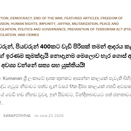
TION
,
DEMOCRACY
,
END OF THE WAR
,
FEATURED ARTICLES
,
FREEDOM OF
SSION
,
HUMAN RIGHTS
,
IMPUNITY
,
JAFFNA
,
MILITARIZATION
,
PEACE AND
CILIATION
,
POLITICS AND GOVERNANCE
,
PREVENTION OF TERRORISM ACT (PTA
CILIATION
,
WAR CRIMES
වරුන්, පියවරුන් 400කට වැඩි පිරිසක් තමන් ආදරය 
ේ ඉරණම කුමක්දැයි නොදැනම මෙලොව හැර ගොස් ඇ
අවශ්‍ය වන්නේ සත්‍ය සහ යුක්තියයි!
: Kumanan ශ්‍රී ලංකාවේ දශක තුනකට ආසන්න කාලයක් පැවැති බිහි
්ධ ගැටුම නිමාවට පත්ව දැන් වසර 17ක දීර්ඝ කාලයක් ගතවී අවසා
යේ වෙඩි හඬ නිහඬ වුවද, ඉන් පීඩාවට, වින්දිතබාවයට පත් ජනතා
්…
KARAPOTHTHA
on
June 23, 2026