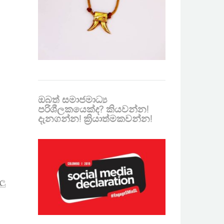
ඔබත් සමාජමාධ්‍ය
පරිශීලකයෙක්ද? කියවන්න!
දැනගන්න! ක්‍රියාත්මකවන්න!
ලු