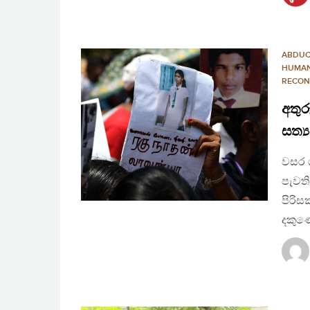
ABDUC
HUMAN
RECON
අතුර
සත්
වසර 
පැවති
පිරිස
දකුණ