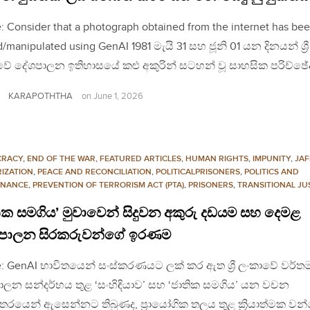
: Consider that a photograph obtained from the internet has be
d/manipulated using GenAI 1981 මැයි 31 සහ ජූනි 01 යන දිනයන් ශ්‍රී
වේ දේශපාලන ඉතිහාසයේ කළු අකුරින් සටහන් වූ සාහසික පරිච්ඡ
KARAPOTHTHA
on
June 1, 2026
CRACY
,
END OF THE WAR
,
FEATURED ARTICLES
,
HUMAN RIGHTS
,
IMPUNITY
,
JA
RIZATION
,
PEACE AND RECONCILIATION
,
POLITICALPRISONERS
,
POLITICS AND
NANCE
,
PREVENTION OF TERRORISM ACT (PTA)
,
PRISONERS
,
TRANSITIONAL JU
ික සමගිය’ මුවාවෙන් සිදුවන අකුරු දඩයම සහ දෙමළ
පාලන සිරකරුවන්ගේ ඉරණම
: GenAI භාවිතයෙන් සංස්කරණයට ලක් කර ඇත ශ්‍රී ලංකාවේ වර්ත
ලන සන්දර්භය තුළ ‘සංහිඳියාව’ සහ ‘ජාතික සමගිය’ යන වචන
තරයෙන් ඇසෙන්නට තිබුණද, ප්‍රායෝගික තලය තුළ ක්‍රියාත්මක වන