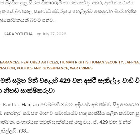
ේ සිදුවීම මුල සිටම විකාරරූපී නාටකයක් වූ අතර, දැන් එය රාජ්‍ය
ත්‍රණයේ බරපතල සාපරාධී ස්වරූපය හෙළිදරව් කෙරෙන මාරාන්තික
කෝටිකයක් බවට පත්ව…
KARAPOTHTHA
on
July 27, 2026
PEARANCES
,
FEATURED ARTICLES
,
HUMAN RIGHTS
,
HUMAN SECURITY
,
JAFFNA
,
RIZATION
,
POLITICS AND GOVERNANCE
,
WAR CRIMES
මනී සමූහ මිනී වළෙහි 429 වන අස්ථි සැකිල්ල: වාඩි වී
න නිහඬ සාක්ෂිකරුවා
e: Karthee Hamsan චෙම්මනී 3 වන අදියරේ අඛණ්ඩව සිදු කෙරෙන
ම් අතරතුර, සමස්ත මානව සමාජයේම හෘද සාක්ෂිය සලිත කරවන සු
ත්මක, සංහාරයක තවත් සාක්ෂියක් මතු විය. ඒ, 429 වන මිනිස්
ිල්ලයි. (38…