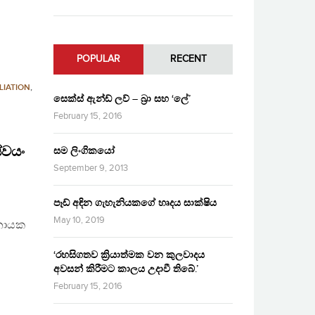
POPULAR
RECENT
LIATION
,
සෙක්ස් ඇන්ඩ් ලව් – බ්‍රා සහ ‘ලේ’
February 15, 2016
්වයං
සම ලිංගිකයෝ
September 9, 2013
පෑඩ් අඳින ගැහැනියකගේ හෘදය සාක්ෂිය
May 10, 2019
ානායක
ය
‘රහසිගතව ක්‍රියාත්මක වන කුලවාදය
අවසන් කිරීමට කාලය උදාවී තිබේ.’
February 15, 2016