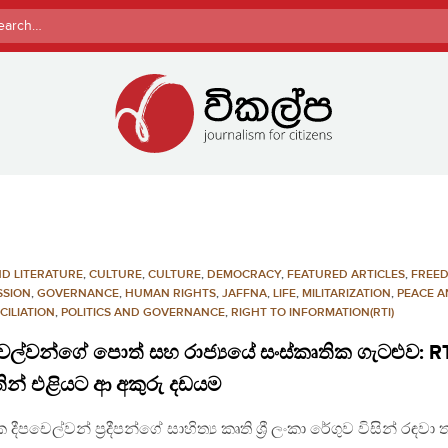
rch
ND LITERATURE
,
CULTURE
,
CULTURE
,
DEMOCRACY
,
FEATURED ARTICLES
,
FREE
SSION
,
GOVERNANCE
,
HUMAN RIGHTS
,
JAFFNA
,
LIFE
,
MILITARIZATION
,
PEACE 
CILIATION
,
POLITICS AND GOVERNANCE
,
RIGHT TO INFORMATION(RTI)
ෙල්වන්ගේ පොත් සහ රාජ්‍යයේ සංස්කෘතික ගැටළුව: R
ින් එළියට ආ අකුරු දඩයම
දීපචෙල්වන් ප්‍රදීපන්ගේ සාහිත්‍ය කෘති ශ්‍රී ලංකා රේගුව විසින් රඳවා 