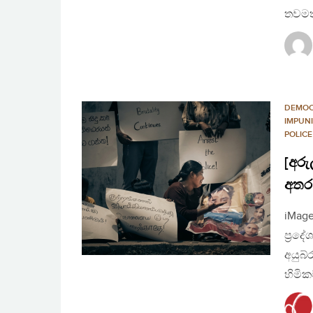
තවමත
DEMO
IMPUN
POLICE
[අරු
අතර
iMage
ප්‍රද
අයුබ්
හිමික