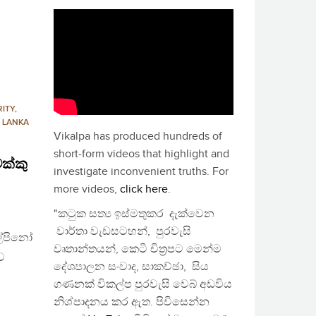
ITY
,
I LANKA
Vikalpa has produced hundreds of
short-form videos that highlight and
ක්කු
investigate inconvenient truths. For
more videos,
click here
.
"කටුක සත්‍ය ඉස්මතුකර දැක්වෙන
වාර්තා වැඩසටහන්, පුරවැසි
ඇල්පිනෝ
වෘතාන්තයන්, කෙටි චිත්‍රපට මෙන්ම
ව
දේශපාලන සංවාද, සාකච්ඡා, සිය
ගණනක් විකල්ප පුරවැසි වෙබ් අඩවිය
නිශ්පාදනය කර ඇත. පිවිසෙන්න