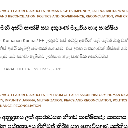
CRACY
,
FEATURED ARTICLES
,
HUMAN RIGHTS
,
IMPUNITY
,
JAFFNA
,
MILITARIZAT
 AND RECONCILIATION
,
POLITICS AND GOVERNANCE
,
RECONCILIATION
,
WAR CR
මනී අස්ථි සාක්ෂි සහ දකුණේ මළගිය හෘද සාක්ෂිය
: Kumanan Kanna / FB උතුරේ පස් තට්ටු අතරින් යළි යළිත් මතු ව
මිනිස් අස්ථි කැබලි පමණක් නොවේ. එය දශක ගණනාවක් තිස්සේ මේ
ව යට සඟවා තැබීමට උත්සාහ කළ සාහසික අපරාධමය…
KARAPOTHTHA
on
June 12, 2026
CRACY
,
FEATURED ARTICLES
,
FREEDOM OF EXPRESSION
,
HISTORY
,
HUMAN RIG
TY
,
IMPUNITY
,
JAFFNA
,
MILITARIZATION
,
PEACE AND RECONCILIATION
,
POLITICS
NANCE
,
RECONCILIATION
‍ය අනුග්‍රහය ලත් අපරාධයක නිහඬ සාක්ෂිකරු: යාපනය
 පුස්තකාලය ගිනිබත් කිරීම සහ නොවිසඳුණු යුක්තිය