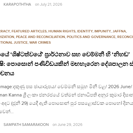
KARAPOTHTHA
on
July 21, 2026
CRACY
,
FEATURED ARTICLES
,
HUMAN RIGHTS
,
IDENTITY
,
IMPUNITY
,
JAFFNA
,
RIZATION
,
PEACE AND RECONCILIATION
,
POLITICS AND GOVERNANCE
,
RECONCI
TIONAL JUSTICE
,
WAR CRIMES
‍යයේ ‘ශිෂ්ටත්වයේ’ ප්‍රාර්ථනාව සහ චෙම්මනී හි ‘නිහඬ’
්ෂි: පොසොන් පණිවිඩයකින් මඟහැරෙන දේශපාලන ස
ේචනය
Image:දකුණු පස ඡායාරූපය/ චෙම්මනි සමූහ මිනී වළ/ 2026 June/
an Kanna ශ්‍රී ලංකා ජනරජයේ වත්මන් ජනාධිපති අනුර කුමාර දිස
 අදට (ජූනි 29) යෙදී ඇති පොසොන් පුර පසළොස්වක පොහෝ දින
වෙන්…
SAMPATH SAMARAKOON
on
June 29, 2026