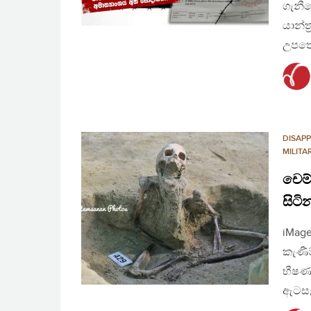
ගැනීම
යාන්
උපතෝ
DISAP
MILITA
චෙම්
සිටි
iMag
කැණී
භීෂණා
ඇටසැක