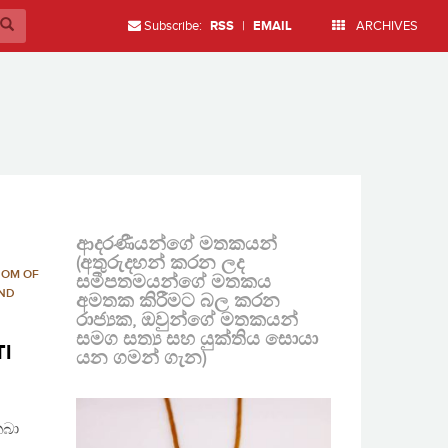
Subscribe:
RSS
|
EMAIL
ARCHIVES
ආදරණීයන්ගේ මතකයන්
(අතුරුදහන් කරන ලද
DOM OF
සමීපතමයන්ගේ මතකය
AND
අමතක කිරීමට බල කරන
රාජ්‍යක, ඔවුන්ගේ මතකයන්
සමග සත්‍ය සහ යුක්තිය සොයා
TI
යන ගමන් ගැන)
තබා