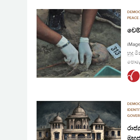
DEMO
PEACE
චෙම්
iMage
හුදු 
පොළො
DEMO
IDENTI
GOVER
රාජ්
මහජන