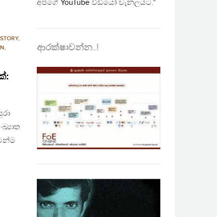
අපගේ
YouTube
වීඩියෝ චැනලයට."
ISTORY
,
ආරක්ෂාවන්න..!
ON
,
්:
ුරා
ඛ්‍යාත
ෙන්ම