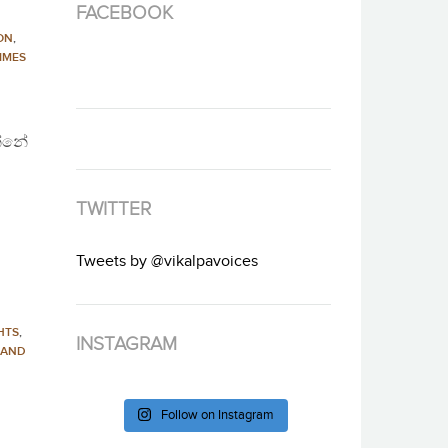
FACEBOOK
ION
,
IMES
න්නේ
TWITTER
Tweets by @vikalpavoices
HTS
,
INSTAGRAM
 AND
Follow on Instagram