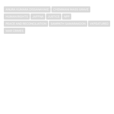
ANURA KUMARA DISSANAYAKE
CHEMMANI MASS GRAVE
HUMAN RIGHTS
JAFFNA
JUSTICE
NPP
PEACE AND RECONCILIATION
SAMPATH SAMARAKOON
VKFEATURED
WAR CRIMES