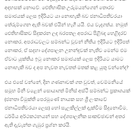
අදහසක් නොවේ. ඓතිහාසික උරුමයන්ගෙන් තොරව
සමාජයක් ලෙස ඉදිරියට යා නොහැකි බව ජනාධිපතිවරයා
තේරුම්ගෙන ඇති බවක් එයින් හැගී යයි. එය වැදගත්ය. නමුත්
ඓතිහාසිකව සිදුකරන ලද බරපතල අපරාධ පිළිබද හෙළිදරව්
නොකර, අපරාධවලට සම්බන්ධ වූවන් නීතිය ඉදිරියට ඉදිරිපත්
නොකර, ඒ සදහා දේශපාලන උනන්දුවක් නැතිව මෙන්ම එම
ඒවාට යුක්තිය ඉටු නොකර සමාජයක් ලෙස ඉදිරියට යාමට
නොහැකි බව ද අප නැවත නැවතත් මතක් කළ යුතු වන්නේද?
එය එසේ වන්නේ, දින ගණනාවක් ගත වුවත්, චෙම්මනියේ
සමූහ මිනී වළෙන් සොයාගත් මිනිස් අස්ථි සම්බන්ධ ප්‍රකාශයක්
(ජනතා විමුක්ති පෙරමුණේ නායක සහ ශ්‍රී ලංකාවේ
ජනාධිපතිවරයා ලෙස) හෝ සැලකිල්ලක් දැක්වීම සිදුනොවීම,
ධර්මීය අර්ථකථනයන් සහ දේශපාලනික සාකච්ඡාවන් අතර
ඇති දැවැන්ත ගැඹුර ප්‍රශ්න කරයි.