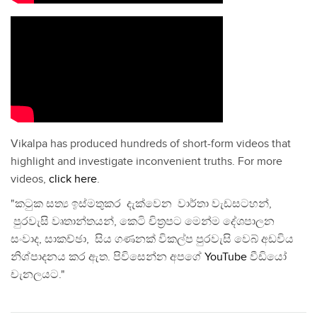
Vikalpa has produced hundreds of short-form videos that
highlight and investigate inconvenient truths. For more
videos,
click here
.
"කටුක සත්‍ය ඉස්මතුකර දැක්වෙන වාර්තා වැඩසටහන්,
පුරවැසි වෘතාන්තයන්, කෙටි චිත්‍රපට මෙන්ම දේශපාලන
සංවාද, සාකච්ඡා, සිය ගණනක් විකල්ප පුරවැසි වෙබ් අඩවිය
නිශ්පාදනය කර ඇත. පිවිසෙන්න අපගේ
YouTube
වීඩියෝ
චැනලයට."