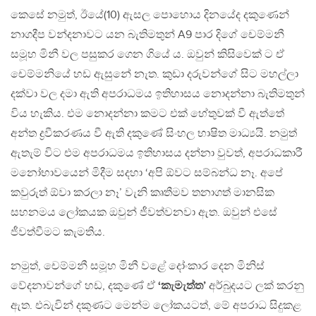
කෙසේ නමුත්, ඊයේ(10) ඇසල පොහොය දිනයේද දකුණෙන්
නාගදීප වන්දනාවට යන බැතිමතුන් A9 පාර දිගේ චෙම්මනී
සමූහ මිනී වල පසුකර ගෙන ගියේ ය. ඔවුන් කිසිවෙක් ට ඒ
චෙම්මනියේ හඩ ඇසුනේ නැත. කුඩා දරුවන්ගේ සිට මහල්ලා
දක්වා වල දමා ඇති අපරාධමය ඉතිහාසය නොදන්නා බැතිමතුන්
විය හැකිය. එම නොදන්නා කමට එක් හේතුවක් වී ඇත්තේ
අන්ත ද්‍රවීකරණය වී ඇති දකුණේ සිංහල භාෂිත මාධ්‍යයි. නමුත්
ඇතැම් විට එම අපරාධමය ඉතිහාසය දන්නා වුවත්, අපරාධකාරී
මනෝභාවයෙන් මිදීම සදහා ‘අපි ඕවට සම්බන්ධ නෑ. අපේ
කවුරුත් ඕවා කරලා නෑ’ වැනි කෘතීමව තනාගත් මානසික
සහනමය ලෝකයක ඔවුන් ජීවත්වනවා ඇත. ඔවුන් එසේ
ජීවත්වීමට කැමතිය.
නමුත්, චෙම්මනී සමූහ මිනී වළේ දෝංකාර දෙන මිනිස්
වේදනාවන්ගේ හඩ, දකුණේ ඒ
‘කැමැත්ත’
අර්බුදයට ලක් කරනු
ඇත. එබැවින් දකුණට මෙන්ම ලෝකයටත්, මේ අපරාධ සිදුකළ