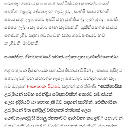
බරපතල අපරාධ සහ සමාජ සන්ධිස්ථාන සම්බන්ධයෙන්
පවතින ගැඹුරු දේශපාලන ගැටලුවල සාක්ෂි සපයන්නකි.
සොයාගනු ලැබු මෙම අස්ථි යනු යුක්තිය ඉල්ලන ප්‍රභල හඬකි.
සත්‍යය ඉල්ලා කෑ මොර දෙන කැඩපතකි. යුකිතිසහගත සාමය
ගොඩනැගීම සදහා අවශ්‍ය වන සත්‍ය ගවේෂණයට හඬ
නැගීමකි. මාවතකි.
සංකේතික නිහඬතාවයේ සමාජ-දේශපාලන ගුණාත්මකභාවය
අනුර කුමාර දිසානායක ජනාධිපතිවරයා විසින් ලංකාවේ ප්‍රසිද්ධ
පෙරහැරක් වන කතරගම ඇසළ පෙරහැර වන්දනාමාන කළ
බව ඔහුගේ
Facebook පිටුවේ
සදහන් කර තිබිණි.
“ඓතිහාසික
උරුමයන් සමඟ ඓන්ද්‍රීය සබඳතාවකින් තොරව සමාජයක්
ලෙස ඉදිරියට යා නොහැකි බව සඳහන් කරමින්, ඓතිහාසික
උරුමයන් මත අක්මුල් විහිදාගත් ජාතියක් ලෙස
ගොඩනැගෙමු’යි සියලු ජනතාවට ආරාධනා කළෙමි.”
යනුවෙන්
ජනාධිපතිවරයා එහි වැඩිදුරටත් සදහන් කර තිබේ. එය නරක