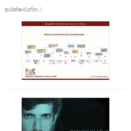
ආරක්ෂාවන්න..!