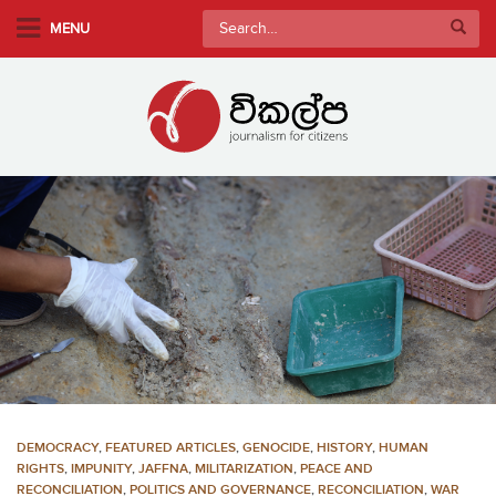
S
Search
MENU
k
for:
i
p
t
o
m
a
i
n
c
o
n
t
e
n
DEMOCRACY
,
FEATURED ARTICLES
,
GENOCIDE
,
HISTORY
,
HUMAN
t
RIGHTS
,
IMPUNITY
,
JAFFNA
,
MILITARIZATION
,
PEACE AND
RECONCILIATION
,
POLITICS AND GOVERNANCE
,
RECONCILIATION
,
WAR