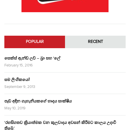
POPULAR
RECENT
සෙක්ස් ඇන්ඩ් ලව් – බ්‍රා සහ ‘ලේ’
February 15, 2016
සම ලිංගිකයෝ
September 9, 2013
පෑඩ් අඳින ගැහැනියකගේ හෘදය සාක්ෂිය
May 10, 2019
‘රහසිගතව ක්‍රියාත්මක වන කුලවාදය අවසන් කිරීමට කාලය උදාවී
තිබේ.’