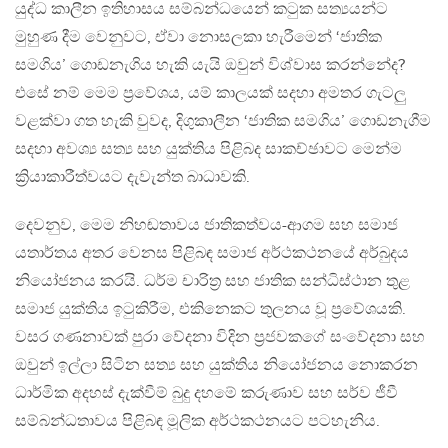
යුද්ධ කාලීන ඉතිහාසය සම්බන්ධයෙන් කටුක සත්‍යයන්ට
මුහුණ දීම වෙනුවට, ඒවා නොසලකා හැරීමෙන් ‘ජාතික
සමගිය’ ගොඩනැගිය හැකි යැයි ඔවුන් විශ්වාස කරන්නේද?
එසේ නම් මෙම ප්‍රවේශය, යම් කාලයක් සදහා අමතර ගැටලු
වළක්වා ගත හැකි වුවද, දිගුකාලීන ‘ජාතික සමගිය’ ගොඩනැගීම
සදහා අවශ්‍ය සත්‍ය සහ යුක්තිය පිළිබද සාකච්ඡාවට මෙන්ම
ක්‍රියාකාරීත්වයට දැවැන්ත බාධාවකි.
දෙවනුව, මෙම නිහඬතාවය ජාතිකත්වය-ආගම සහ සමාජ
යතාර්තය අතර වෙනස පිළිබඳ සමාජ අර්ථකථනයේ අර්බුදය
නියෝජනය කරයි. ධර්ම චාරිත්‍ර සහ ජාතික සන්ධිස්ථාන තුළ
සමාජ යුක්තිය ඉටුකිරීම, එකිනෙකට තුලනය වූ ප්‍රවේශයකි.
වසර ගණනාවක් පුරා වේදනා විදින ප්‍රජවකගේ සංවේදනා සහ
ඔවුන් ඉල්ලා සිටින සත්‍ය සහ යුක්තිය නියෝජනය නොකරන
ධාර්මික අදහස් දැක්වීම් බුදු දහමේ කරුණාව සහ සර්ව ජීවී
සම්බන්ධතාවය පිළිබඳ මූලික අර්ථකථනයට පටහැනිය.