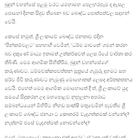
බුදුන් වහන්සේ පළමු වරට යමහාමහ පෙලහරපෑම ද ඇසල
පොහෝ දිනක සිදුව තිබෙන බව බෞද්ධ පොත්පත්වල සදහන්
වෙයි.
කෙසේ නමුත්, ශ්‍රී ලංකාවේ බෞද්ධ ජනතාව එදින
‘පින්කම්වලට’ සහභාගී වෙමින්, ‘ධර්ම මාවතේ’ ගමන් කරන
බව දකුණේ මාධ්‍ය ඉතාමත් උත්කර්ෂවත් ලෙස ඊයේ වාර්තා කර
තිබිණි. මෙම ආගමික සිහිකිරීම, බුදුන් වහන්සේගේ
කරුණාවට, ධම්මචක්කපවත්තන සූත්‍රයේ ගැඹුරු දහමට සහ
සර්ව ජීවී කරුණාවට නැමුණු මොහොතක් ලෙසද අර්තකතනය
වෙයි. එහෙත් මෙම ආගමික මොහොතේ දී ත්, ශ්‍රී ලංකාවේ යුද
සමයේ සිදුකරන ලද මහපොළව නුහුලනා අපරාධ
සම්බන්ධයෙන් මිහිපිට නිහඩ සාක්ෂි මතුවෙමින් පැවතීම ශ්‍රී
ලංකාවේ බෞද්ධ ජනයා ට කොතරම් වැදගත්කමක් වන්නේද?
නැත්නම් එසේ වැදගත්මක් නොවන්නේද?
එසේ, මහපොළව නුහුලනා එක් අපරාධ ස්ථානයක් වන්නේ