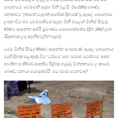
යාපනයේ, චෙම්මනී සමූහ මිනී වළයි. ඊයේ(10) බෞද්ධ
ජනතාවට ඉතාමත් වැදගත් ආගමික දිනයක් වූ ඇසල පොහොය
ලබන විට එම චෙම්මනියේ සමූහ මිනී වළෙන් මිනිස් සිරුරු
63කට ආසන්න අස්ථි ප්‍රමාණය සොයාගත්තේය.(
දින 24ක් පුරා
සිදුකරණ ලද කැනීම්වලින් පසුව
)
මෙම මිනිස් සිරුර 65කට ආසන්න සංඛ්‍යාවක්, ඇසල පොහොය
වැනි දිනක සළකුණු වීම ‘ධර්මය’ සහ ‘සමාජ යථාර්ථය’ අතර
පවතින සංකීර්ණ ආතතිය පිළිබඳ ගැඹුරු චින්තනයට ලංකාවේ
බෞද්ධ ජනයා යොමුකරයි. එය එසේ වෙනවාද?