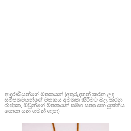
ආදරණීයන්ගේ මතකයන් (අතුරුදහන් කරන ලද
සමීපතමයන්ගේ මතකය අමතක කිරීමට බල කරන
රාජ්‍යක, ඔවුන්ගේ මතකයන් සමග සත්‍ය සහ යුක්තිය
සොයා යන ගමන් ගැන)