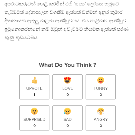
අපරාධකරුවන් හෙළි කරමින් එහි ‘සත්‍ය’ ලෝකය හමුවේ
තැබීමටත් දේශාපාලන වගකීම ඇත්තේ වත්මන් අනුර කුමාර
දිසානායක ඇතුලු මාළිමා ආණ්ඩුවටය. එය මාළිමාව ආණ්ඩුව
ඉටුනොකරන්නේ නම් ඔවුන් ද වැටීමට නියමිත ඇත්තේ පරණ
කුණු කූඩයටමය.
What Do You Think ?
UPVOTE
LOVE
FUNNY
1
0
0
SURPRISED
SAD
ANGRY
0
0
0