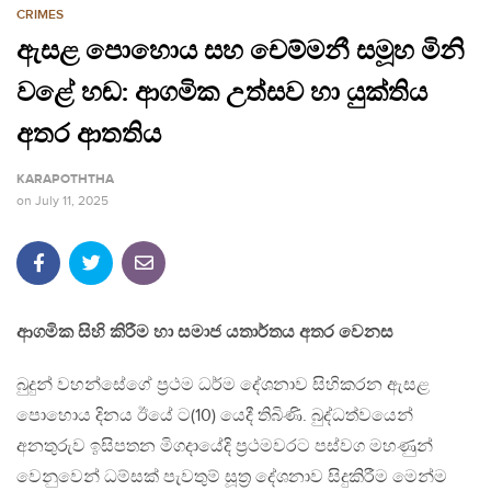
CRIMES
ඇසළ පොහොය සහ චෙම්මනී සමූහ මිනි
වළේ හඬ: ආගමික උත්සව හා යුක්තිය
අතර ආතතිය
KARAPOTHTHA
on
July 11, 2025
ආගමික සිහි කිරීම හා සමාජ යතාර්තය අතර වෙනස
බුදුන් වහන්සේගේ ප්‍රථම ධර්ම දේශනාව සිහිකරන ඇසළ
පොහොය දිනය ඊයේ ට(10) යෙදී තිබිණි. බුද්ධත්වයෙන්
අනතුරුව ඉසිපතන මිගදායේදි ප්‍රථමවරට පස්වග මහණුන්
වෙනුවෙන් ධම්සක් පැවතුම් සූත්‍ර දේශනාව සිදුකිරීම මෙන්ම