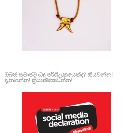
ඔබත් සමාජමාධ්‍ය පරිශීලකයෙක්ද? කියවන්න!
දැනගන්න! ක්‍රියාත්මකවන්න!