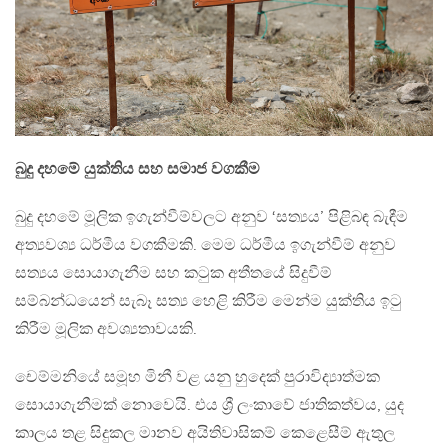
බුදු දහමේ යුක්තිය සහ සමාජ වගකීම
බුදු දහමේ මූලික ඉගැන්වීම්වලට අනුව ‘සත්‍යය’ පිළිබඳ බැඳීම
අත්‍යවශ්‍ය ධර්මීය වගකීමකි. මෙම ධර්මීය ඉගැන්වීම් අනුව
සත්‍යය සොයාගැනීම සහ කටුක අතීතයේ සිදුවීම්
සම්බන්ධයෙන් සැබෑ සත්‍ය හෙළි කිරීම මෙන්ම යුක්තිය ඉටු
කිරීම මූලික අවශ්‍යතාවයකි.
චෙම්මනියේ සමූහ මිනී වළ යනු හුදෙක් පුරාවිද්‍යාත්මක
සොයාගැනීමක් නොවෙයි. එය ශ්‍රී ලංකාවේ ජාතිකත්වය, යුද
කාලය තළ සිදුකල මානව අයිතිවාසිකම් කෙළෙසීම් ඇතුල