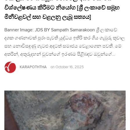
විශ්ලේෂණය කිරීමට නියෝග [ශ්‍රී ලංකාවේ සමූහ
මිනීවළවල් සහ වළලනු ලැබූ සත්‍යය]
Banner Image: JDS BY Sampath Samarakoon ශ්‍රී ලංකාවේ
දශක ගණනාවක් පුරා පැවති යුද්ධය ඉතිරි කර ගිය ගැඹුරු තුවාල
සහ නොවිසඳුණු ගැටළු අදටත් සමාජය වෙළාගෙන පවතී. මේ
අතරින්, අතුරුදහන් වූවන්ගේ ඉරණම පිළිබඳව ඔවුන්ගේ…
KARAPOTHTHA
on
October 16, 2025