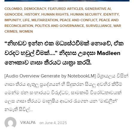
COLOMBO
,
DEMOCRACY
,
FEATURED ARTICLES
,
GENERATIVE AI
,
GENOCIDE
,
HISTORY
,
HUMAN RIGHTS
,
HUMAN SECURITY
,
IDENTITY
,
IMPUNITY
,
LIFE
,
MILITARIZATION
,
PEACE AND CONFLICT
,
PEACE AND
RECONCILIATION
,
POLITICS AND GOVERNANCE
,
SURVELLIANCE
,
WAR
CRIMES
,
WOMEN
“නිහඩව ඉන්න එක මධ්‍යස්ථවීමක් නොවේ, ඒක
වරදට හවුල් වීමක්….” නිදහස උදෙසා Madleen
නෞකාව ගාසා තීරයට යාත්‍රා කරයි.
[Audio Overview Generate by NotebookLM] ඊශ්‍රායලය විසින්
ගාසා තීරය ඇතුලු ප්‍රදේශයන් හී සිදුකරන සියලු අවහිර කිරීම්
මෙන්ම ජන සංහාරයට විරුද්ධව, සාමකාමී විරෝධතාවයක්
ලෙස ගාසා තීරයට මානුෂීය ආධාර රැගෙන යන ‘මාඩ්ලීන්’
නමැති සිවිල්…
VIKALPA
on
June 4, 2025