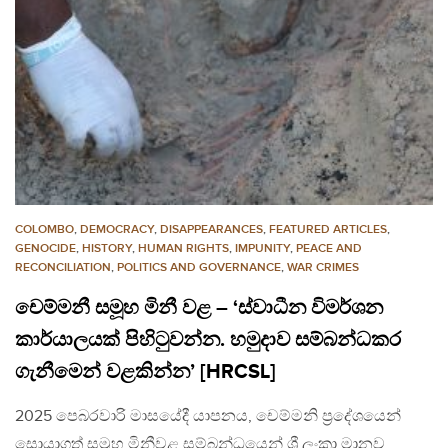
COLOMBO
,
DEMOCRACY
,
DISAPPEARANCES
,
FEATURED ARTICLES
,
GENOCIDE
,
HISTORY
,
HUMAN RIGHTS
,
IMPUNITY
,
PEACE AND
RECONCILIATION
,
POLITICS AND GOVERNANCE
,
WAR CRIMES
චෙම්මනී සමූහ මිනී වළ – ‘ස්වාධීන විමර්ශන
කාර්යාලයක් පිහිටුවන්න. හමුදාව සම්බන්ධකර
ගැනීමෙන් වළකින්න’ [HRCSL]
2025 පෙබරවාරි මාසයේදී යාපනය, චෙම්මනි ප්‍රදේශයෙන්
සොයාගත් සමූහ මිනීවළ සම්බන්ධයෙන් ශ්‍රී ලංකා මානව