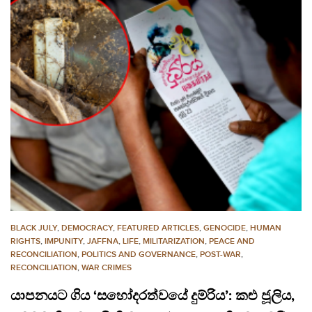
BLACK JULY
,
DEMOCRACY
,
FEATURED ARTICLES
,
GENOCIDE
,
HUMAN
RIGHTS
,
IMPUNITY
,
JAFFNA
,
LIFE
,
MILITARIZATION
,
PEACE AND
RECONCILIATION
,
POLITICS AND GOVERNANCE
,
POST-WAR
,
RECONCILIATION
,
WAR CRIMES
යාපනයට ගිය ‘සහෝදරත්වයේ දුම්රිය’: කළු ජූලිය,