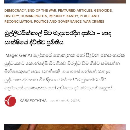
DEMOCRACY
,
END OF THE WAR
,
FEATURED ARTICLES
,
GENOCIDE
,
HISTORY
,
HUMAN RIGHTS
,
IMPUNITY
,
KANDY
,
PEACE AND
RECONCILIATION
,
POLITICS AND GOVERNANCE
,
WAR CRIMES
මුල්ලිවයික්කාල් සිට මැදපෙරදිග දක්වා – හෘද
සාක්ෂියේ ද්විත්ව ප්‍රමිතිය
iMage: GenAI ලෝකයේ කොතැනක හෝ සිදුවන ජනසංහාරක
යුද්ධයකට කොන්දේසි විරහිතව විරුද්ධ වීම ශිෂ්ට සම්පන්න
මිනිසෙකුගේ පරම වගකීමකි. එය එසේ වන්නේ ඕනෑම
යුද්ධයක අවසාන වින්දිතයා වන්නේ “මනුෂ්‍යත්වයයි”.
ලෝකයේ කොතැනක හෝ අහිංසක දරුවෙකුගේ කඳුළක්…
KARAPOTHTHA
on
March 6, 2026