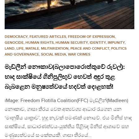
DEMOCRACY
,
FEATURED ARTICLES
,
FREEDOM OF EXPRESSION
,
GENOCIDE
,
HUMAN RIGHTS
,
HUMAN SECURITY
,
IDENTITY
,
IMPUNITY
,
LAND
,
LIFE
,
MATALE
,
MILITARIZATION
,
PEACE AND CONFLICT
,
POLITICS
AND GOVERNANCE
,
SOCIAL MEDIA
,
WAR CRIMES
මැඩ්ලීන් නෞකාව(බලාපොරොත්තුවේ රුවල්):
හෘද සාක්ෂියේ ගිනිපුලිඟුව හෙවත් අඳුර තුළ
බැබළෙන මනුෂ්‍යත්වයේ හදවත් දොළහක්!
iMage: Freedom Flotilla Coalition(FFC) මැඩ්ලීන්(Madleen)
නෞකාව, ගාසා තීරය වෙත අත්‍යවශ්‍ය ආධාර රැගෙන යන
‘මානුෂීය යාත්‍රාව’, හුදු නැවක් පමණක් නොවේ. එය මිනිස් හෘද
සාක්ෂියේ, සාධාරණත්වය-යුක්තිය පිළිබඳ මිනිස් ආශාවේ සහ
මණුෂ්‍යත්වයේ සංකේතයකි. ගාසා තීරයේ…