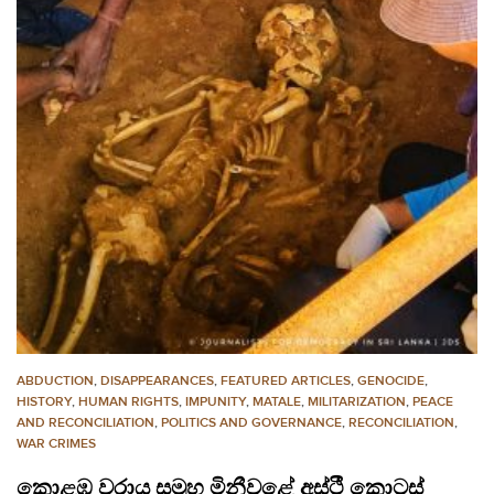
ABDUCTION
,
DISAPPEARANCES
,
FEATURED ARTICLES
,
GENOCIDE
,
HISTORY
,
HUMAN RIGHTS
,
IMPUNITY
,
MATALE
,
MILITARIZATION
,
PEACE
AND RECONCILIATION
,
POLITICS AND GOVERNANCE
,
RECONCILIATION
,
WAR CRIMES
කොළඹ වරාය සමූහ මිනීවළේ අස්ථී කොටස්