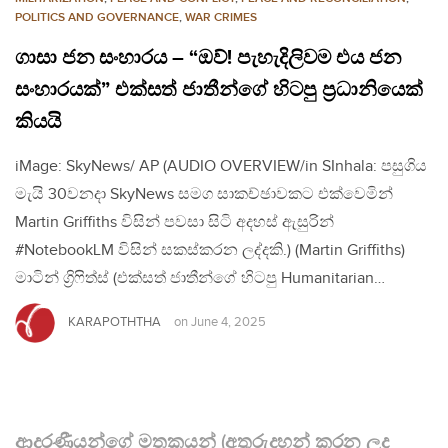
POLITICS AND GOVERNANCE
,
WAR CRIMES
ගාසා ජන සංහාරය – “ඔව්! පැහැදිලිවම එය ජන
සංහාරයක්” එක්සත් ජාතීන්ගේ හිටපු ප්‍රධානියෙක්
කියයි
iMage: SkyNews/ AP (AUDIO OVERVIEW/in SInhala: පසුගිය
මැයි 30වනදා SkyNews සමග සාකච්ඡාවකට එක්වෙමින්
Martin Griffiths විසින් පවසා සිටි අදහස් ඇසුරින්
#NotebookLM විසින් සකස්කරන ලද්දකි.) (Martin Griffiths)
මාටින් ග්‍රිෆිත්ස් (එක්සත් ජාතීන්ගේ හිටපු Humanitarian…
KARAPOTHTHA
on
June 4, 2025
ආදරණීයන්ගේ මතකයන් (අතුරුදහන් කරන ලද