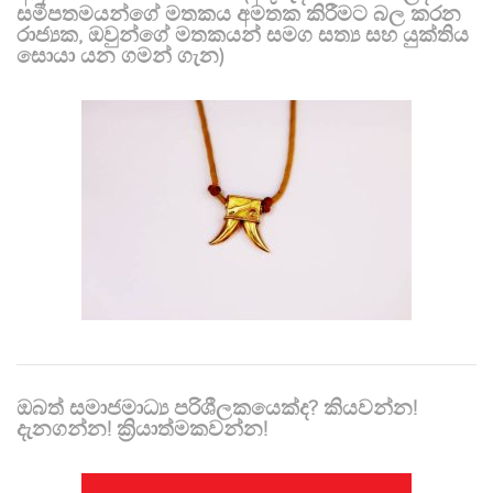
සමීපතමයන්ගේ මතකය අමතක කිරීමට බල කරන
රාජ්‍යක, ඔවුන්ගේ මතකයන් සමග සත්‍ය සහ යුක්තිය
සොයා යන ගමන් ගැන)
ඔබත් සමාජමාධ්‍ය පරිශීලකයෙක්ද? කියවන්න!
දැනගන්න! ක්‍රියාත්මකවන්න!