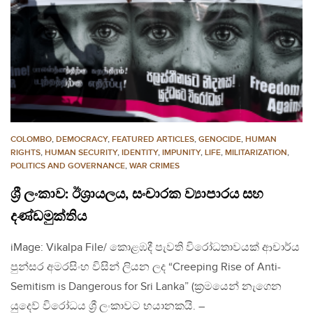
COLOMBO
,
DEMOCRACY
,
FEATURED ARTICLES
,
GENOCIDE
,
HUMAN
RIGHTS
,
HUMAN SECURITY
,
IDENTITY
,
IMPUNITY
,
LIFE
,
MILITARIZATION
,
POLITICS AND GOVERNANCE
,
WAR CRIMES
ශ්‍රී ලංකාව: ඊශ්‍රායලය, සංචාරක ව්‍යාපාරය සහ
දණ්ඩමුක්තිය
iMage: Vikalpa File/ කොළඹදී පැවති විරෝධතාවයක් ආචාර්ය
පුන්සර අමරසිංහ විසින් ලියන ලද “Creeping Rise of Anti-
Semitism is Dangerous for Sri Lanka” (ක්‍රමයෙන් නැගෙන
යුදෙව් විරෝධය ශ්‍රී ලංකාවට භයානකයි. –