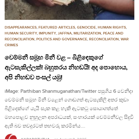
DISAPPEARANCES
,
FEATURED ARTICLES
,
GENOCIDE
,
HUMAN RIGHTS
,
HUMAN SECURITY
,
IMPUNITY
,
JAFFNA
,
MILITARIZATION
,
PEACE AND
RECONCILIATION
,
POLITICS AND GOVERNANCE
,
RECONCILIATION
,
WAR
CRIMES
චෙම්මනී සමූහ මිනී වළ – බිළිඳෙකුගේ
ඇටසැකිල්ලක්! බහුතරය නිහඬයි! අද පොහොය,
අපි නිහඬව පංසල් යමු!
iMage: Parthiban Shanmuganathan/Twitter පසුගිය 6 වෙනිදා
චෙම්මනී සමූහ මිනී වළෙන් ගොඩගත් ඇටසැකිලි අතර කුඩා
බිළිදෙක්ගේ යැයි සැක කළ හැකි ඇටකටු සොයාගත්තේ
මහපොළව නුහුලන අපරාධයක්, සංහාරයක් චෙම්මනීවල සිදුවී
ඇති බව තවදුරටත් තහවරු කරමින්ය….