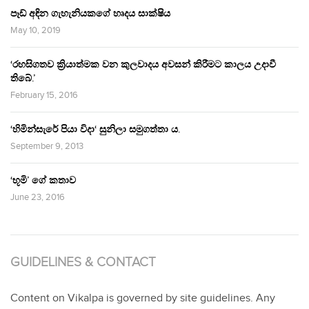
පෑඩ් අඳින ගැහැනියකගේ හෘදය සාක්ෂිය
May 10, 2019
‘රහසිගතව ක්‍රියාත්මක වන කුලවාදය අවසන් කිරීමට කාලය උදාවී
තිබේ.’
February 15, 2016
‘හිමින්සැරේ පියා විදා‘ සුනිලා සමුගත්තා ය.
September 9, 2013
‘භූමි’ ගේ කතාව
June 23, 2016
GUIDELINES & CONTACT
Content on Vikalpa is governed by site guidelines. Any