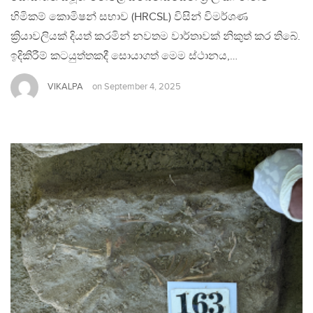
හිමිකම් කොමිෂන් සභාව (HRCSL) විසින් විමර්ශණ
ක්‍රියාවලියක් දියත් කරමින් නවතම වාර්තාවක් නිකුත් කර තිබේ.
ඉදිකිරීම් කටයුත්තකදී සොයාගත් මෙම ස්ථානය,…
VIKALPA
on
September 4, 2025