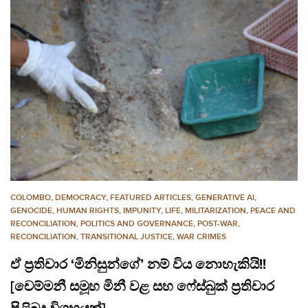
COLOMBO
,
DEMOCRACY
,
FEATURED ARTICLES
,
GENERATIVE AI
,
GENOCIDE
,
HUMAN RIGHTS
,
IMPUNITY
,
LIFE
,
MILITARIZATION
,
PEACE AND
RECONCILIATION
,
POLITICS AND GOVERNANCE
,
POST-WAR
,
RECONCILIATION
,
TRANSITIONAL JUSTICE
,
WAR CRIMES
ඒ ප්‍රතිචාර ‘මිනිසුන්ගේ’ නම් විය නොහැකියි!!
‍[චෙම්මනී සමූහ මිනී වළ සහ ෆේස්බුක් ප්‍රතිචාර