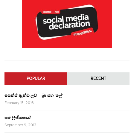
POPULAR
RECENT
සෙක්ස් ඇන්ඩ් ලව් – බ්‍රා සහ ‘ලේ’
February 15, 2016
සම ලිංගිකයෝ
September 9, 2013