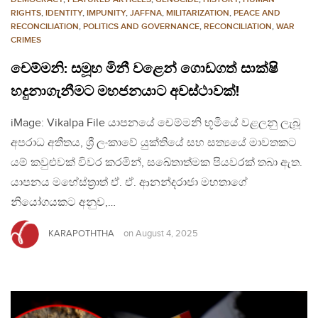
RIGHTS
,
IDENTITY
,
IMPUNITY
,
JAFFNA
,
MILITARIZATION
,
PEACE AND
RECONCILIATION
,
POLITICS AND GOVERNANCE
,
RECONCILIATION
,
WAR
CRIMES
චෙම්මනි: සමූහ මිනී වළෙන් ගොඩගත් සාක්ෂි
හදුනාගැනීමට මහජනයාට අවස්ථාවක්! ‍
iMage: Vikalpa File යාපනයේ චෙම්මනි භූමියේ වළලනු ලැබූ
අපරාධ අතීතය, ශ්‍රී ලංකාවේ යුක්තියේ සහ සත්‍යයේ මාවතකට
යම් කවුළුවක් විවර කරමින්, සඛේතාත්මක පියවරක් තබා ඇත.
යාපනය මහේස්ත්‍රාත් ඒ. ඒ. ආනන්දරාජා මහතාගේ
නියෝගයකට අනුව,…
KARAPOTHTHA
on
August 4, 2025