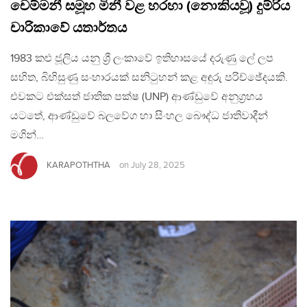
චෙම්මනී සමූහ මිනී වළ හරහා (නොකියවූ) දුම්රිය
චාරිකාවේ යතාර්තය
1983 කළු ජූලිය යනු ශ්‍රී ලංකාවේ ඉතිහාසයේ දරුණු ලේ ලප
සහිත, බිහිසුණු සංහාරයක් සනිටුහන් කළ අඳුරු පරිච්ඡේදයකි.
එවකට එක්සත් ජාතික පක්ෂ (UNP) ආණ්ඩුවේ අනුග්‍රහය
යටතේ, ආණ්ඩුවේ බලවේග හා සිංහල බෞද්ධ ජාතිවාදීන්
මගින්…
KARAPOTHTHA
on
July 28, 2025