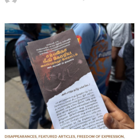
DISAPPEARANCES
,
FEATURED ARTICLES
,
FREEDOM OF EXPRESSION
,