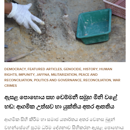
DEMOCRACY
,
FEATURED ARTICLES
,
GENOCIDE
,
HISTORY
,
HUMAN
RIGHTS
,
IMPUNITY
,
JAFFNA
,
MILITARIZATION
,
PEACE AND
RECONCILIATION
,
POLITICS AND GOVERNANCE
,
RECONCILIATION
,
WAR
CRIMES
ඇසළ පොහොය සහ චෙම්මනී සමූහ මිනි වළේ
හඬ: ආගමික උත්සව හා යුක්තිය අතර ආතතිය
ආගමික සිහි කිරීම හා සමාජ යතාර්තය අතර වෙනස බුදුන්
වහන්සේගේ ප්‍රථම ධර්ම දේශනාව සිහිකරන ඇසළ පොහොය