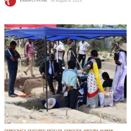
KARAPOTHTHA
on
August 8, 2025
DEMOCRACY
,
FEATURED ARTICLES
,
GENOCIDE
,
HISTORY
,
HUMAN