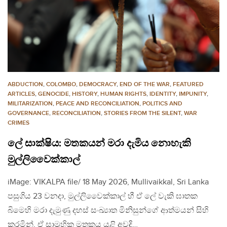
ABDUCTION
,
COLOMBO
,
DEMOCRACY
,
END OF THE WAR
,
FEATURED
ARTICLES
,
GENOCIDE
,
HISTORY
,
HUMAN RIGHTS
,
IDENTITY
,
IMPUNITY
,
MILITARIZATION
,
PEACE AND RECONCILIATION
,
POLITICS AND
GOVERNANCE
,
RECONCILIATION
,
STORIES FROM THE SILENT
,
WAR
CRIMES
ලේ සාක්ෂිය: මතකයන් මරා දැමිය නොහැකි
මුල්ලිවෛක්කාල්
iMage: VIKALPA file/ 18 May 2026, Mullivaikkal, Sri Lanka
පසුගිය 23 වනදා, මුල්ලිවෛක්කාල් හී ඒ ලේ වැකි ඝාතක
බිමෙහි මරා දැමුණු දහස් සංඛ්‍යාත මිනිසුන්ගේ ආත්මයන් සිහි
කරමින්, ඒ සාමුහික මතකය යළි අවදි…