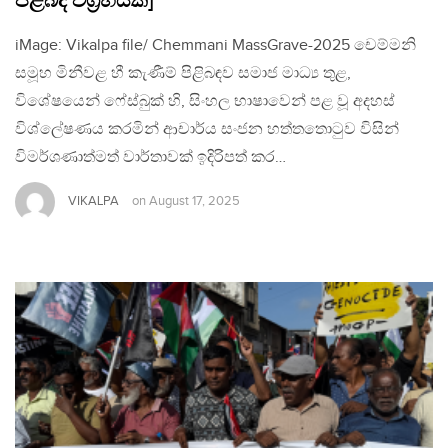
පිළිබද විග්‍රහයක්]
iMage: Vikalpa file/ Chemmani MassGrave-2025 චෙම්මනි
සමූහ මිනීවළ හී කැණීම් පිළිබඳව සමාජ මාධ්‍ය තුළ,
විශේෂයෙන් ෆේස්බුක් හි, සිංහල භාෂාවෙන් පළ වූ අදහස්
විශ්ලේෂණය කරමින් ආචාර්ය සංජන හත්තතොටුව විසින්
විමර්ශණාත්මත් වාර්තාවක් ඉදිරිපත් කර…
VIKALPA
on
August 17, 2025