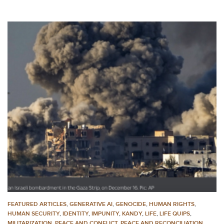
FEATURED ARTICLES
,
GENERATIVE AI
,
GENOCIDE
,
HUMAN RIGHTS
,
HUMAN SECURITY
,
IDENTITY
,
IMPUNITY
,
KANDY
,
LIFE
,
LIFE QUIPS
,
MILITARIZATION
,
PEACE AND CONFLICT
,
PEACE AND RECONCILIATION
,