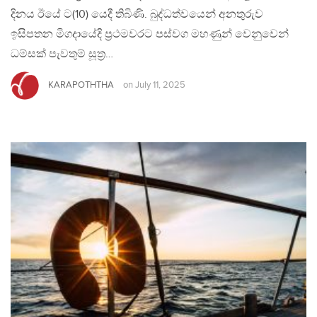
දිනය ඊයේ ට(10) යෙදී තිබිණි. බුද්ධත්වයෙන් අනතුරුව
ඉසිපතන මිගදායේදි ප්‍රථමවරට පස්වග මහණුන් වෙනුවෙන්
ධම්සක් පැවතුම් සූත්‍ර…
KARAPOTHTHA
on
July 11, 2025