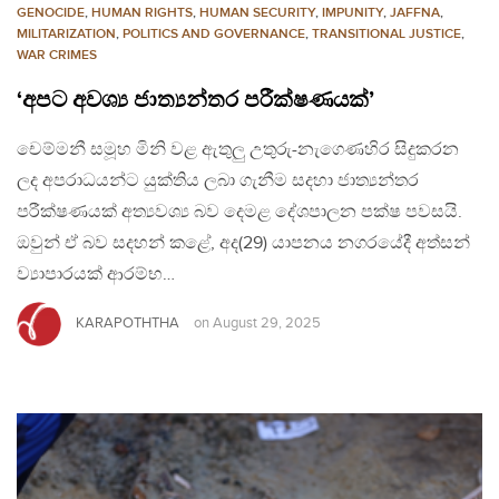
GENOCIDE
,
HUMAN RIGHTS
,
HUMAN SECURITY
,
IMPUNITY
,
JAFFNA
,
MILITARIZATION
,
POLITICS AND GOVERNANCE
,
TRANSITIONAL JUSTICE
,
WAR CRIMES
‘අපට අවශ්‍ය ජාත්‍යන්තර පරීක්ෂණයක්’
චෙම්මනී සමූහ මිනි වළ ඇතුලු උතුරු-නැගෙණහිර සිදුකරන
ලද අපරාධයන්ට යුක්තිය ලබා ගැනීම සදහා ජාත්‍යන්තර
පරීක්ෂණයක් අත්‍යවශ්‍ය බව දෙමළ දේශපාලන පක්ෂ පවසයි.
ඔවුන් ඒ බව සදහන් කළේ, අද(29) යාපනය නගරයේදී අත්සන්
ව්‍යාපාරයක් ආරම්භ…
KARAPOTHTHA
on
August 29, 2025