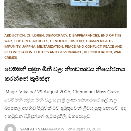
ABDUCTION
,
CHILDREN
,
DEMOCRACY
,
DISAPPEARANCES
,
END OF THE
WAR
,
FEATURED ARTICLES
,
GENOCIDE
,
HISTORY
,
HUMAN RIGHTS
,
IMPUNITY
,
JAFFNA
,
MILITARIZATION
,
PEACE AND CONFLICT
,
PEACE AND
RECONCILIATION
,
POLITICS AND GOVERNANCE
,
RECONCILIATION
,
WAR
CRIMES
චෙම්මනී සමූහ මිනී වළ: නිහඬතාවය නියෝජනය
කරන්නේ කුමක්ද?
iMage: Vikalpa/ 29 August 2025, Chemmani Mass Grave
චෙම්මනී සමූහ මිනී වළ යනු ශ්‍රී ලංකා ඉතිහාසයේ ලේ ගැලූ
බරපතල අපරාධ පිටුවක් බව අමුතුවෙන් ලිවිය යුතු නොවේ. අද
ද හමුවන බිළිදුන්ගේ ඇටසැකිලි, මහපොළව…
SAMPATH SAMARAKOON
on
August 30, 2025