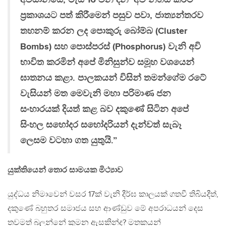
ප්‍රකාශයට පත් කිරීමෙන් පසුව පවා, ජාත්‍යන්තරව
තහනම් කරන ලද පොකුරු බෝම්බ (Cluster
Bombs) සහ පොස්පරස් (Phosphorus) වැනි අවි
භාවිත කරමින් අපේ මිනිසුන්ව සමූහ වශයෙන්
ඝාතනය කළා. පාලකයන් විසින් තමන්ගේම රටේ
වැසියන් මත මෙවැනි මහා පරිමාණ ජන
සංහාරයක් දියත් කළ බව දකුණේ සිටින අපේ
සිංහල සහෝදර සහෝදරියන් දැන්වත් සැබෑ
ලෙසම වටහා ගත යුතුයි.”
යුක්තියෙන් තොර සාමයක මිථ්‍යාව
යුද්ධය නිමාවෙන් වසර 17ක් වැනි දීර්ඝ කාලයක් ගතවී තිබියදීත්,
දකුණේ බහුතර සමාජය සහ ආණ්ඩුව මේ අපරාධයන් දෙස
තවමත් බලන්නේ කුමන ඇසකින්ද? මතකයන්