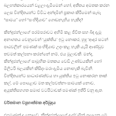
බලහත්කාරයෙන් වළලා දැමීමෙන් හෝ, අතීතය අමතක කරන
ලෙස වින්දිතයන්ට විවිධ අන්දමින් ප්‍රකාශ කිරීමෙන් සැබෑ
“සාමය” හෝ “සංහිඳියාව” ගොඩනැඟිය හැකිද?
කින්දූජන්ලාගේ පරම්පරාවට අහිමි කළ ජීවිත සහ බිඳ දැමූ
අනාගතය වෙනුවෙන් ‘යුක්තිය’ ඉටු නොකර, හුදු ‘ආදර සටන්
පාඨවලින්’ පමණක් සංහිඳියාව උදා කළ හැකි යැයි ආණ්ඩුව
තවමත් කල්පනා කරන්නේ නම්, එය මුලාවකි. මන්ද,
කින්දූජන්ලාගේ සාමූහික මතකය වෙඩි උණ්ඩයකින් හෝ
මිලිටරි බලයකින් කිසිදා මරා දැමිය නොහැකි බැවිනි.
වින්දිතයන්ට සාධාරණත්වය හා යුක්තිය ඉටු නොකරන තාක්
කල්, මේ පොළොව මත කල්පවත්නා සාමයක් නොව,
අයුක්තිසහගත සමාජ වටපිටාවක් පමණක් ඉතිරි වනු ඇත.
වර්තමාන ව්‍යුහාත්මක අර්බුදය
එපමණක් ද නොවේ, කින්දූජන්ලාගේ දෑස්වලින් ගලායන මේ