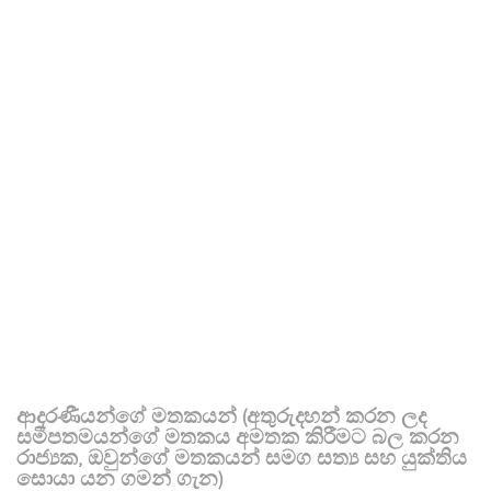
ආදරණීයන්ගේ මතකයන් (අතුරුදහන් කරන ලද
සමීපතමයන්ගේ මතකය අමතක කිරීමට බල කරන
රාජ්‍යක, ඔවුන්ගේ මතකයන් සමග සත්‍ය සහ යුක්තිය
සොයා යන ගමන් ගැන)