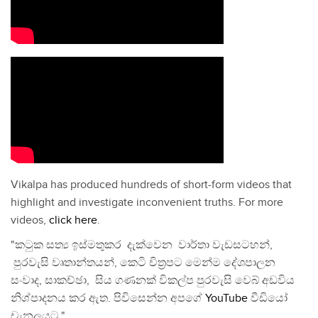
Vikalpa has produced hundreds of short-form videos that
highlight and investigate inconvenient truths. For more
videos,
click here
.
"කටුක සත්‍ය ඉස්මතුකර දැක්වෙන වාර්තා වැඩසටහන්,
පුරවැසි වෘතාන්තයන්, කෙටි චිත්‍රපට මෙන්ම දේශපාලන
සංවාද, සාකච්ඡා, සිය ගණනක් විකල්ප පුරවැසි වෙබ් අඩවිය
නිශ්පාදනය කර ඇත. පිවිසෙන්න අපගේ
YouTube
වීඩියෝ
චැනලයට."