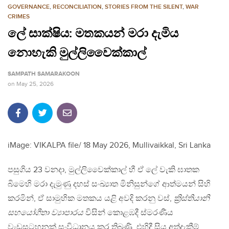
GOVERNANCE
,
RECONCILIATION
,
STORIES FROM THE SILENT
,
WAR
CRIMES
ලේ සාක්ෂිය: මතකයන් මරා දැමිය
නොහැකි මුල්ලිවෛක්කාල්
SAMPATH SAMARAKOON
on
May 25, 2026
iMage: VIKALPA file/ 18 May 2026, Mullivaikkal, Sri Lanka
පසුගිය 23 වනදා, මුල්ලිවෛක්කාල් හී ඒ ලේ වැකි ඝාතක
බිමෙහි මරා දැමුණු දහස් සංඛ්‍යාත මිනිසුන්ගේ ආත්මයන් සිහි
කරමින්, ඒ සාමුහික මතකය යළි අවදි කරනු වස්,
ක්‍රිස්තියානි
සහයෝගීතා ව්‍යාපාරය
විසින් කොළඹදී ස්මරණීය
වැඩසටහනක් සංවිධානය කර තිබුණි. එහිදී සිය අත්දැකීම්