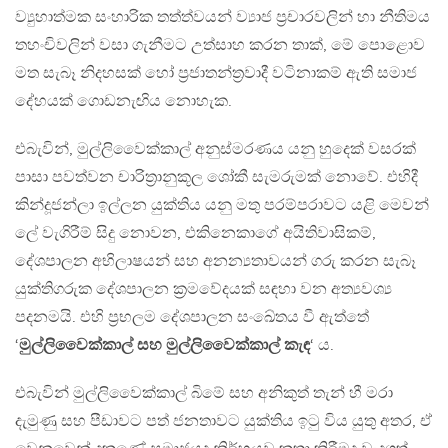
ව්‍යුහාත්මක සංහාරික තත්ත්වයන් ව්‍යාජ ප්‍රචාරවලින් හා නීතිමය
තහංචිවලින් වසා ගැනීමට උත්සාහ කරන තාක්, මේ පොළොව
මත සැබෑ නිදහසක් හෝ ප්‍රජාතන්ත්‍රවාදී වටිනාකම් ඇති සමාජ
දේහයක් ගොඩනැඟිය නොහැක.
එබැවින්, මුල්ලිවෛක්කාල් අනුස්මරණය යනු හුදෙක් වසරක්
පාසා පවත්වන චාරිත්‍රානුකූල ශෝකී සැමරුමක් නොවේ. එහිදී
කින්දූජන්ලා ඉල්ලන යුක්තිය යනු මතු පරම්පරාවට යළි මෙවන්
ලේ වැගිරීම් සිදු නොවන, එකිනෙකාගේ අයිතිවාසිකම්,
දේශපාලන අභිලාෂයන් සහ අනන්‍යතාවයන් ගරු කරන සැබෑ
යුක්තිගරුක දේශපාලන ක්‍රමවේදයක් සඳහා වන අත්‍යවශ්‍ය
පදනමයි. එහි ප්‍රභලම දේශපාලන සංඛේතය වී ඇත්තේ
‘
මුල්ලිවෛක්කාල් සහ මුල්ලිවෛක්කාල් කැඳ
‘ ය.
එබැවින් මුල්ලිවෛක්කාල් බිමේ සහ අනිකුත් තැන් හී මරා
දැමුණු සහ පීඩාවට පත් ජනතාවට යුක්තිය ඉටු විය යුතු අතර, ඒ