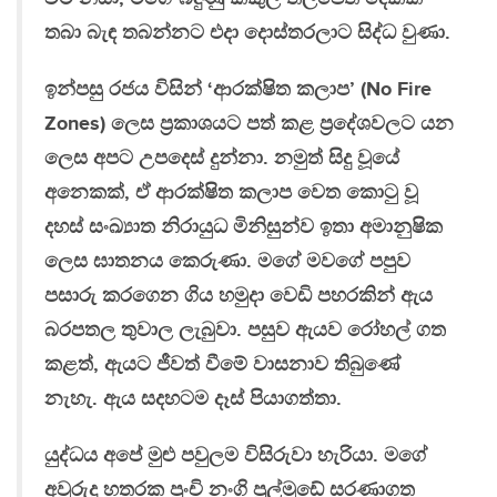
තබා බැඳ තබන්නට එදා දොස්තරලාට සිද්ධ වුණා.
ඉන්පසු රජය විසින් ‘ආරක්ෂිත කලාප’ (No Fire
Zones) ලෙස ප්‍රකාශයට පත් කළ ප්‍රදේශවලට යන
ලෙස අපට උපදෙස් දුන්නා. නමුත් සිදු වූයේ
අනෙකක්, ඒ ආරක්ෂිත කලාප වෙත කොටු වූ
දහස් සංඛ්‍යාත නිරායුධ මිනිසුන්ව ඉතා අමානුෂික
ලෙස ඝාතනය කෙරුණා. මගේ මවගේ පපුව
පසාරු කරගෙන ගිය හමුදා වෙඩි පහරකින් ඇය
බරපතල තුවාල ලැබුවා. පසුව ඇයව රෝහල් ගත
කළත්, ඇයට ජීවත් වීමේ වාසනාව තිබුණේ
නැහැ. ඇය සදහටම දෑස් පියාගත්තා.
යුද්ධය අපේ මුළු පවුලම විසිරුවා හැරියා. මගේ
අවුරුදු හතරක පුංචි නංගි පුල්මුඩේ සරණාගත