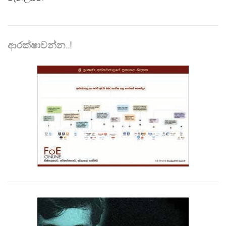
ආරක්ෂාවන්න..!