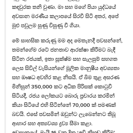
කඳවුරක තනි වුණා. මා සහ මගේ පියා යුද්ධයේ
අවසාන මරණීය කලාපයේ සිරවී සිටි අතර, අපේ
මුළු පවුලම සුණු විසුණු වී ගියා.
මේ සාහසික කරුණු මම අද මෙතැනදී පවසන්නේ,
තමන්ගේම රටේ ජනතාව ආරක්ෂා කිරීමට බැඳී
සිටින රජයක්, ඉතා සූක්ෂ්ම සහ සැලසුම් සහගත
ලෙස සිවිල් වැසියන්ගේ මූලික මානුෂීය අවශ්‍යතා
සහ ඖෂධ අවහිර කළ නිසයි. ඒ බිම තුළ අසරණ
මිනිසුන් 350,000 කට අධික පිරිසක් කොටුවී
සිටියදී, රජය ලෝකයට බොරු ප්‍රචාරය කරමින්
කියා සිටියේ එහි සිටින්නේ 70,000 ක් පමණක්
බවයි. එසේ පවසමින් ඔවුන්ට ලැබෙන්නට තිබූ
ආහාර සහ අත්‍යවශ්‍ය ද්‍රව්‍ය සීමා කළා.
අවසානයේ, මැයි 16 වන දින ‘අවි නිහඬ කිරීම’