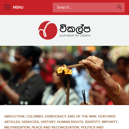
S
Search
MENU
k
for:
i
p
t
o
m
a
i
n
c
o
n
t
e
n
ABDUCTION
,
COLOMBO
,
DEMOCRACY
,
END OF THE WAR
,
FEATURED
t
ARTICLES
,
GENOCIDE
,
HISTORY
,
HUMAN RIGHTS
,
IDENTITY
,
IMPUNITY
,
MILITARIZATION
,
PEACE AND RECONCILIATION
,
POLITICS AND