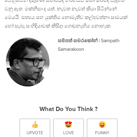
වෙනුවෙන් දකුණේ සමාජයද නිර්භයව කතා කිරීමද වැදගත්
වනු ඇත. මක්නිසා ද යත්, නැවත නැවත් කියා සිටින්නේ
මෙයයි. සත්‍යය සහ යුක්තිය නොමැතිව කල්පවත්නා සාමයක්
හෝ සැබෑ සංහිඳියාවක් කිසිදා ගොඩනැඟිය නොහැක.
සම්පත් සමරකෝන්
| Sampath
Samarakoon
What Do You Think ?
UPVOTE
LOVE
FUNNY