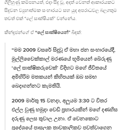
ගිලිහුණු කම්පනයත්, එදා සිදු වූ, අදත් වෙනත් ආකාරයකට
සිදුවන ව්‍යුහාත්මක සංහාරයට සහ යුද අපරාධවල බලගතුම
තවත් එක් “ලේ සාක්ෂියක්” වන්නේය.
කින්දූජන්ගේ ඒ
“ලේ සාක්ෂියෙන්”
බිඳක්:
“මම 2009 වසරේ සිදුවූ ඒ මහා ජන සංහාරයේදී,
මුල්ලිවෛක්කාල් මරණයේ භූමියෙන් බේරුණු
‘ලේ සාක්ෂිකරුවෙක්’ විදිහට මගේ ජීවිතයේ
අමිහිරිම මතකයන් කිහිපයක් ඔබ සමඟ
බෙදාගන්නට කැමතියි.
2009 මාර්තු 15 වනදා, අලුයම 3:30 ට විතර
එල්ල වුණු හමුදා වෙඩි ප්‍රහාරයකින් මගේ දණහිස
දරුණු ලෙස තුවාල උනා. ඒ වෙනකොට
ප්‍රදේශයේ පාසලක තාවකාලිකව පවත්වාගෙන