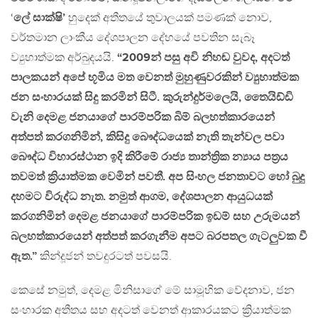
‘
ලේ සාක්ෂි’
හුදෙක් අතීතයේ තුවාලයක් පමණක් නොව,
වර්තමාන ලාංකීය දේශපාලන දේහයේ පවතින සැබෑ
ව්‍යුහාත්මක අර්බුදයයි.
“2009න් පසු අවි නිහඬ වුවද, අදටත්
පාලකයන් අපේ භූමිය මත වෙනත් මුහුණුවරකින් ව්‍යුහාත්මක
ජන සංහාරයක් සිදු කරමින් සිටී. කුරුන්දුර්මලෙයි, තෛයිඩ්ඩි
වැනි දෙමළ ජනයාගේ පාරම්පරික බිම් බලහත්කාරයෙන්
අත්පත් කරගනිමින්, කිසිදු බෞද්ධයෙක් නැති තැන්වල පවා
බෞද්ධ විහාරස්ථාන ඉදි කිරීමේ රාජ්‍ය තාන්ත්‍රික න්‍යාය පත්‍රය
තවමත් ක්‍රියාත්මක වෙමින් පවතී. අප සිංහල ජනතාවට හෝ බුදු
දහමට විරුද්ධ නැත. නමුත් ආගම, දේශපාලන ආයුධයක්
කරගනිමින් දෙමළ ජනයාගේ පාරම්පරික ඉඩම් සහ උරුමයන්
බලහත්කාරයෙන් අත්පත් කරගැනීම අපට බරපතල ගැටලුවක වී
ඇත.”
කින්දූජන් තවදුරටත් පවසයි.
කෙසේ නමුත්, දෙමළ මිනිසාගේ මේ සාමූහික වේදනාව, ජන
සංහාරක අතීතය සහ අදටත් වෙනත් ආකාරයකට ක්‍රියාත්මක