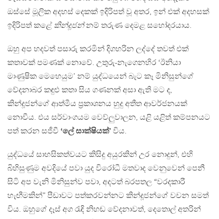
ඔස්සේ මූලික අදහස් දෙකක් ඉදිරිපත් වූ අතර, ඉන් එක් අදහසක්
ඉදිරිපත් කළේ
කින්දූජන්
නම් තරුණ දෙමළ සහෝදරයාය.
ඔහු අප හදවත් පසාරු කරමින් දිගහරින ලද්දේ තවත් එක්
කතාවක් පමණක් නොවේ. උතුරු-නැගෙනහිර ‘ඊනියා
මාණුෂික මෙහෙයුම’ නම් යුද්ධයෙන් බැට කෑ මිනිසුන්ගේ
වේදනාබර කඳුළු කතා සිය ගණනක් අසා ඇති මට ද,
කින්දූජන්ගේ ආත්මීය ප්‍රකාශනය හුදු අතීත ආවර්ජනයක්
නොවීය. එය සර්වාංගයම වෙව්ලුවාලන, යළි යළිත් කම්පනයට
පත් කරන සජීවී
‘ලේ සාක්ෂියක්’
විය.
යුද්ධයේ සාහසිකත්වයට කිසිදු අයුරකින් උර නොදුන්, එහි
බිහිසුණුම අවදියේ පවා යුද විරෝධී මතවාද වෙනුවෙන් පෙනී
සිටි අප වැනි මිනිසුන්ව පවා, අදටත් බරපතල “වරදකාරී
හැඟීමකින්” පීඩාවට පත්කරවන්නට කින්දූජන්ගේ වචන සමත්
විය. ඔහුගේ දෑස් අග රැඳි නිහඬ වේදනාවත්, දෙතොල් අතරින්