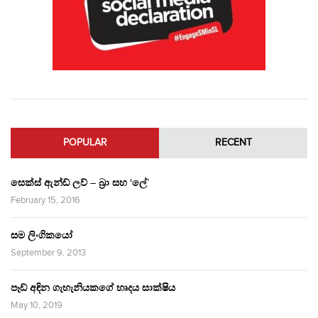
POPULAR
RECENT
සෙක්ස් ඇන්ඩ් ලව් – බ්‍රා සහ ‘ලේ’
February 15, 2016
සම ලිංගිකයෝ
September 9, 2013
පෑඩ් අඳින ගැහැනියකගේ හෘදය සාක්ෂිය
May 10, 2019