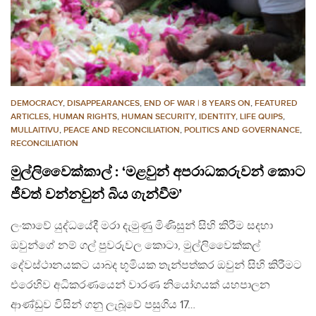
DEMOCRACY
,
DISAPPEARANCES
,
END OF WAR | 8 YEARS ON
,
FEATURED
ARTICLES
,
HUMAN RIGHTS
,
HUMAN SECURITY
,
IDENTITY
,
LIFE QUIPS
,
MULLAITIVU
,
PEACE AND RECONCILIATION
,
POLITICS AND GOVERNANCE
,
RECONCILIATION
මුල්ලිවෛක්කාල් : ‘මළවුන් අපරාධකරුවන් කොට
ජීවත් වන්නවුන් බිය ගැන්වීම’
ලංකාවේ යුද්ධයේදී මරා දැමුණු මිණිසුන් සිහි කිරීම සදහා
ඔවුන්ගේ නම් ගල් පුවරුවල කොටා, මුල්ලිවෛක්කල්
දේවස්ථානයකට යාබද භූමියක තැන්පත්කර ඔවුන් සිහි කිරීමට
එරෙහිව අධිකරණයෙන් වාරණ නියෝගයක් යහපාලන
ආණ්ඩුව විසින් ගනු ලැබූවේ පසුගිය 17…