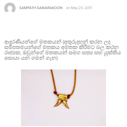
SAMPATH SAMARAKOON
on
May 23, 2017
ආදරණීයන්ගේ මතකයන් (අතුරුදහන් කරන ලද
සමීපතමයන්ගේ මතකය අමතක කිරීමට බල කරන
රාජ්‍යක, ඔවුන්ගේ මතකයන් සමග සත්‍ය සහ යුක්තිය
සොයා යන ගමන් ගැන)