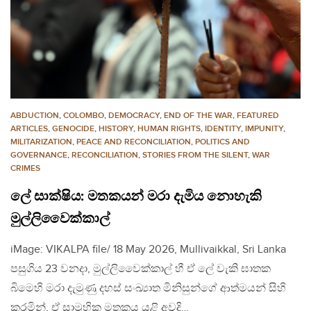
ABDUCTION
,
COLOMBO
,
DEMOCRACY
,
END OF THE WAR
,
FEATURED
ARTICLES
,
GENOCIDE
,
HISTORY
,
HUMAN RIGHTS
,
IDENTITY
,
IMPUNITY
,
MILITARIZATION
,
PEACE AND RECONCILIATION
,
POLITICS AND
GOVERNANCE
,
RECONCILIATION
,
STORIES FROM THE SILENT
,
WAR
CRIMES
ලේ සාක්ෂිය: මතකයන් මරා දැමිය නොහැකි
මුල්ලිවෛක්කාල්
iMage: VIKALPA file/ 18 May 2026, Mullivaikkal, Sri Lanka
පසුගිය 23 වනදා, මුල්ලිවෛක්කාල් හී ඒ ලේ වැකි ඝාතක
බිමෙහි මරා දැමුණු දහස් සංඛ්‍යාත මිනිසුන්ගේ ආත්මයන් සිහි
කරමින්, ඒ සාමුහික මතකය යළි අවදි…