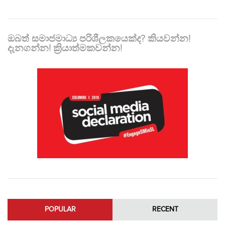
ඔබත් සමාජමාධ්‍ය පරිශීලකයෙක්ද? කියවන්න!
දැනගන්න! ක්‍රියාත්මකවන්න!
POPULAR
RECENT