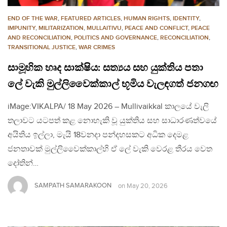
END OF THE WAR
,
FEATURED ARTICLES
,
HUMAN RIGHTS
,
IDENTITY
,
IMPUNITY
,
MILITARIZATION
,
MULLAITIVU
,
PEACE AND CONFLICT
,
PEACE
AND RECONCILIATION
,
POLITICS AND GOVERNANCE
,
RECONCILIATION
,
TRANSITIONAL JUSTICE
,
WAR CRIMES
සාමූහික හෘද සාක්ෂිය: සත්‍යය සහ යුක්තිය පතා
ලේ වැකි මුල්ලිවෛක්කාල් භූමිය වැලඳගත් ජනගඟ
iMage:VIKALPA/ 18 May 2026 – Mullivaikkal කාලයේ වැලි
තලාවට යටපත් කළ නොහැකි වූ යුක්තිය සහ සාධාරණත්වයේ
අයිතිය ඉල්ලා, මැයි 18වනදා පන්දහසකට අධික දෙමළ
ජනතාවක් මුල්ලිවෛක්කාල්හි ඒ ලේ වැකි වෙරළ තීරය වෙත
දෝතින්…
SAMPATH SAMARAKOON
on
May 20, 2026