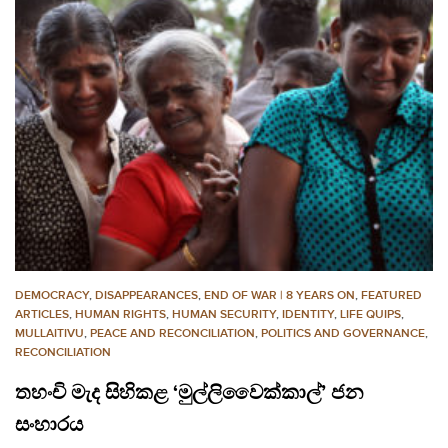
DEMOCRACY
,
DISAPPEARANCES
,
END OF WAR | 8 YEARS ON
,
FEATURED
ARTICLES
,
HUMAN RIGHTS
,
HUMAN SECURITY
,
IDENTITY
,
LIFE QUIPS
,
MULLAITIVU
,
PEACE AND RECONCILIATION
,
POLITICS AND GOVERNANCE
,
RECONCILIATION
තහංචි මැද සිහිකළ ‘මුල්ලිවෛක්කාල්’ ජන
සංහාරය