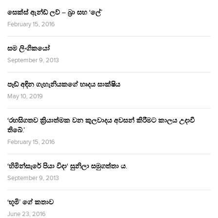
සෙක්ස් ඇන්ඩ් ලව් – බ්‍රා සහ ‘ලේ’
February 15, 2016
සම ලිංගිකයෝ
September 9, 2013
පෑඩ් අඳින ගැහැනියකගේ හෘදය සාක්ෂිය
May 10, 2019
‘රහසිගතව ක්‍රියාත්මක වන කුලවාදය අවසන් කිරීමට කාලය උදාවී
තිබේ.’
February 15, 2016
‘හිමින්සැරේ පියා විදා‘ සුනිලා සමුගත්තා ය.
September 9, 2013
‘භූමි’ ගේ කතාව
June 23, 2016