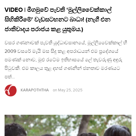
VIDEO | මීගමුවේ පැවති ‘මුල්ලිවෛක්කාල්
සිහිකිරීමේ’ වැඩසටහනට බාධා! (නැගී එන
ජාතිවාදය පරාජය කළ යුතුමය.)
වසර ගණනාවක් පැවති යුද්ධාවසානයේ, මුල්ලිවෛක්කාල් හී
2009 වසරේ මැයි මස සිදු කළ අපරාධයන් එම ප්‍රදේශයේ
පමණක් නොව, මුළු රටේම ඉතිහාසයේ ලේ තැවරුණු අඳුරු
පිටුවකි. එම කාලය තුළ දහස් ගණනින් ජනතාව මරණයට
පත්…
KARAPOTHTHA
on
May 25, 2025