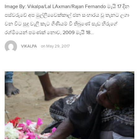
Image By: Vikalpa/Lal LAxman/Rajan Fernando මැයි 17 දින
පස්වරුවේ අප මුල්ලිවෛක්කාල් ජන සංහාරය වූ තැනට ලගා
වන විට සුදු වැලි කැට ගිණියම් වී තිබුණේ සැඩ හිරුගේ
රශ්මියෙන් පමණක් නොව, 2009 මැයි 18…
VIKALPA
on
May 29, 2017