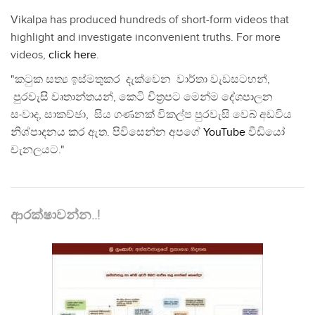
Vikalpa has produced hundreds of short-form videos that
highlight and investigate inconvenient truths. For more
videos,
click here
.
"කටුක සත්‍ය ඉස්මතුකර දැක්වෙන වාර්තා වැඩසටහන්,
පුරවැසි වෘතාන්තයන්, කෙටි චිත්‍රපට මෙන්ම දේශපාලන
සංවාද, සාකච්ඡා, සිය ගණනක් විකල්ප පුරවැසි වෙබ් අඩවිය
නිශ්පාදනය කර ඇත. පිවිසෙන්න අපගේ
YouTube
වීඩියෝ
චැනලයට."
ආරක්ෂාවන්න..!