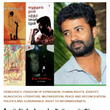
DEMOCRACY
,
FREEDOM OF EXPRESSION
,
HUMAN RIGHTS
,
IDENTITY
,
KILINOCHCHI
,
LITERATURE
,
MILITARIZATION
,
PEACE AND RECONCILIATION
,
POLITICS AND GOVERNANCE
,
RIGHT TO INFORMATION(RTI)