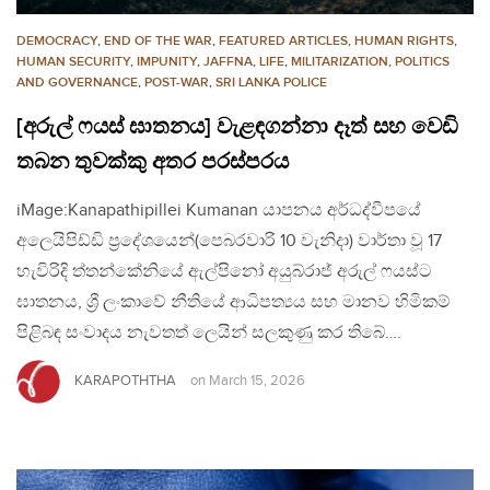
DEMOCRACY
,
END OF THE WAR
,
FEATURED ARTICLES
,
HUMAN RIGHTS
,
HUMAN SECURITY
,
IMPUNITY
,
JAFFNA
,
LIFE
,
MILITARIZATION
,
POLITICS
AND GOVERNANCE
,
POST-WAR
,
SRI LANKA POLICE
[අරුල් ෆයස් ඝාතනය] වැළඳගන්නා දෑත් සහ වෙඩි
තබන තුවක්කු අතර පරස්පරය
iMage:Kanapathipillei Kumanan යාපනය අර්ධද්වීපයේ
අලෙයිපිඩ්ඩි ප්‍රදේශයෙන්(පෙබරවාරි 10 වැනිදා) වාර්තා වූ 17
හැවිරිදි ත්තන්කේනියේ ඇල්පිනෝ අයුබ්රාජ් අරුල් ෆයස්ට
ඝාතනය, ශ්‍රී ලංකාවේ නීතියේ ආධිපත්‍යය සහ මානව හිමිකම්
පිළිබඳ සංවාදය නැවතත් ලෙයින් සලකුණු කර තිබේ….
KARAPOTHTHA
on
March 15, 2026