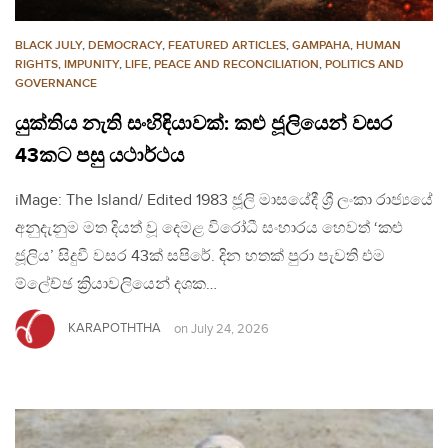
BLACK JULY
,
DEMOCRACY
,
FEATURED ARTICLES
,
GAMPAHA
,
HUMAN
RIGHTS
,
IMPUNITY
,
LIFE
,
PEACE AND RECONCILIATION
,
POLITICS AND
GOVERNANCE
යුක්තිය නැති සංහිඳියාවක්: කළු ජූලියෙන් වසර
43කට පසු යථාර්ථය
iMage: The Island/ Edited 1983 ජූලි මාසයේදී ශ්‍රී ලංකා රාජ්‍යයේ
අනුදැනුම මත දියත් වූ දෙමළ විරෝධී සංහාරය හෙවත් ‘කළු
ජූලිය’ සිදුවී වසර 43ක් සපිරේ. දින හතක් පුරා පැවති එම
ම්ලේච්ඡ ක්‍රියාවලියෙන් දශක…
KARAPOTHTHA
on
July 24, 2026