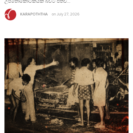
උපතෝකෝටිකයක් බවට පත්ව…
KARAPOTHTHA
on
July 27, 2026