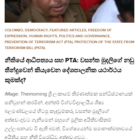
COLOMBO
,
DEMOCRACY
,
FEATURED ARTICLES
,
FREEDOM OF
EXPRESSION
,
HUMAN RIGHTS
,
POLITICS AND GOVERNANCE
,
PREVENTION OF TERRORISM ACT (PTA)
,
PROTECTION OF THE STATE FROM
TERRORISM BILL (PSTA)
නීතියේ ආධිපත්‍යය සහ PTA: වසන්ත මුදලිගේ නඩු
තීන්දුවෙන් කියැවෙන දේශපාලනික යථාර්ථය
කුමක්ද?
iMage: Themorning ශ්‍රී ලංකාවේ තීරණාත්මක සන්ධිස්ථානයක්
සනිටුහන් කරමින්, අන්තර් විශ්වවිද්‍යාලයීය ශිෂ්‍ය
බලමණ්ඩලයේ හිටපු කැඳවුම්කරු වසන්ත මුදලිගේ
අත්අඩංගුවට ගැනීමෙන් ඔහුගේ මූලික අයිතිවාසිකම්
උල්ලංඝනයව වී ඇති බවත්, විශේෂයෙන්ම සමානාත්මතාවයේ
අයිතිය සහ නීති විරෝධීව අත්අඩංගුවට…