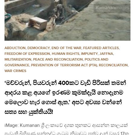
ABDUCTION
,
DEMOCRACY
,
END OF THE WAR
,
FEATURED ARTICLES
,
FREEDOM OF EXPRESSION
,
HUMAN RIGHTS
,
IMPUNITY
,
JAFFNA
,
MILITARIZATION
,
PEACE AND RECONCILIATION
,
POLITICS AND
GOVERNANCE
,
PREVENTION OF TERRORISM ACT (PTA)
,
RECONCILIATION
,
WAR CRIMES
‘මව්වරුන්, පියවරුන් 400කට වැඩි පිරිසක් තමන්
ආදරය කළ අයගේ ඉරණම කුමක්දැයි නොදැනම
මෙලොව හැර ගොස් ඇත.’ අපට අවශ්‍ය වන්නේ
සත්‍ය සහ යුක්තියයි!
iMage: Kumanan ශ්‍රී ලංකාවේ දශක තුනකට ආසන්න කාලයක්
පැවැති බිහිසුණු සන්නද්ධ ගැටුම නිමාවට පත්ව දැන් වසර 17ක