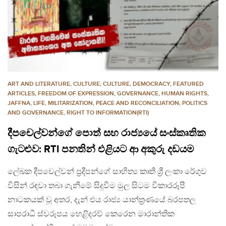
ART AND LITERATURE
,
CULTURE
,
CULTURE
,
DEMOCRACY
,
FEATURED
ARTICLES
,
FREEDOM OF EXPRESSION
,
GOVERNANCE
,
HUMAN RIGHTS
,
JAFFNA
,
LIFE
,
MILITARIZATION
,
PEACE AND RECONCILIATION
,
POLITICS
AND GOVERNANCE
,
RIGHT TO INFORMATION(RTI)
දීපචෙල්වන්ගේ පොත් සහ රාජ්‍යයේ සංස්කෘතික
ගැටළුව: RTI පනතින් එළියට ආ අකුරු දඩයම
ලේඛක දීපචෙල්වන් ප්‍රදීපන්ගේ සාහිත්‍ය කෘති ශ්‍රී ලංකා රේගුව
විසින් රඳවා තබා ගැනීමේ සිදුවීම මුල සිටම විකාරරූපී
නාටකයක් වූ අතර, දැන් එය රාජ්‍ය යාන්ත්‍රණයේ බරපතල
සාපරාධී ස්වරූපය හෙළිදරව් කෙරෙන මාරාන්තික