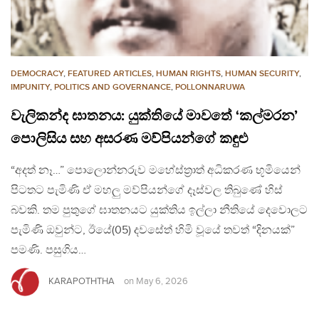
DEMOCRACY
,
FEATURED ARTICLES
,
HUMAN RIGHTS
,
HUMAN SECURITY
,
IMPUNITY
,
POLITICS AND GOVERNANCE
,
POLLONNARUWA
වැලිකන්ද ඝාතනය: යුක්තියේ මාවතේ ‘කල්මරන’
පොලිසිය සහ අසරණ මව්පියන්ගේ කඳුළු
“අදත් නෑ…” පොලොන්නරුව මහේස්ත්‍රාත් අධිකරණ භූමියෙන්
පිටතට පැමිණි ඒ මහලු මව්පියන්ගේ දෑස්වල තිබුණේ හිස්
බවකි. තම පුතුගේ ඝාතනයට යුක්තිය ඉල්ලා නීතියේ දෙවොලට
පැමිණි ඔවුන්ට, ඊයේ(05) දවසේත් හිමි වූයේ තවත් “දිනයක්”
පමණි. පසුගිය…
KARAPOTHTHA
on
May 6, 2026