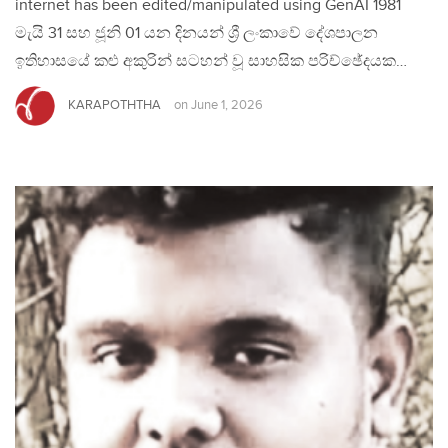
internet has been edited/manipulated using GenAI 1981
මැයි 31 සහ ජූනි 01 යන දිනයන් ශ්‍රී ලංකාවේ දේශපාලන
ඉතිහාසයේ කළු අකුරින් සටහන් වූ සාහසික පරිච්ඡේදයක…
KARAPOTHTHA
on
June 1, 2026