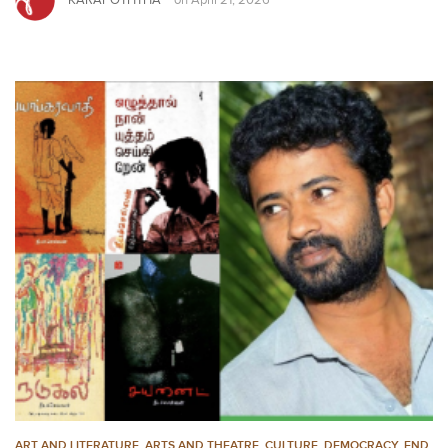
on
April 21, 2026
ART AND LITERATURE
,
ARTS AND THEATRE
,
CULTURE
,
DEMOCRACY
,
END