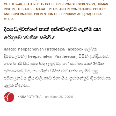
OF THE WAR
,
FEATURED ARTICLES
,
FREEDOM OF EXPRESSION
,
HUMAN
RIGHTS
,
LITERATURE
,
MATALE
,
PEACE AND RECONCILIATION
,
POLITICS
AND GOVERNANCE
,
PREVENTION OF TERRORISM ACT (PTA)
,
SOCIAL
MEDIA
දීපචෙල්වන්ගේ කෘති අත්අඩංගුවට ගැනීම සහ
රේගුවේ ‘ජාතික සමගිය’
iMage:Theepachelvan Piratheepa/Facebook ලේඛක
දීපචෙල්වන්(Theepachelvan Piratheepan) විසින් ඉන්දියාවේ,
චෙන්නායි සිට ගෙන්වනු ලැබූ ඔහුගේ සාහිත්‍ය කෘති 360ක
ප්‍රමාණයක් ශ්‍රී ලංකා රේගුව විසින් රඳවා තබා ගැනීම, හුදු
පරිපාලනමය ක්‍රියාවලියකට එහා ගිය, ප්‍රජාතන්ත්‍රවාදී සමාජයක
මූලික නිදහස…
KARAPOTHTHA
on
March 30, 2026