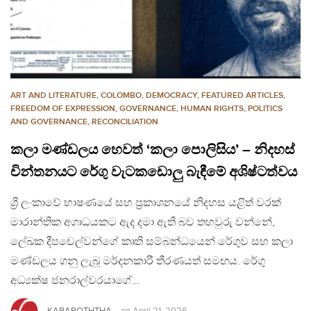
ART AND LITERATURE
,
COLOMBO
,
DEMOCRACY
,
FEATURED ARTICLES
,
FREEDOM OF EXPRESSION
,
GOVERNANCE
,
HUMAN RIGHTS
,
POLITICS
AND GOVERNANCE
,
RECONCILIATION
කලා මණ්ඩලය හෙවත් ‘කලා පොලිසිය’ – නිදහස්
චින්තනයට රේගු වැටකඩොලු බැඳීමේ අශිෂ්ටත්වය
ශ්‍රී ලංකාවේ භාෂණයේ සහ ප්‍රකාශනයේ නිදහස යළිත් වරක්
මාරාන්තික අගාධයකට ඇද දමා ඇති බව තහවුරු වන්නේ,
ලේඛක දීපචෙල්වන්ගේ කෘති සම්බන්ධයෙන් රේගුව සහ කලා
මණ්ඩලය ගනු ලැබූ මර්දනකාරී තීරණයත් සමඟය. රේගු
අධ්‍යක්ෂ ජනරාල්වරයාගේ…
KARAPOTHTHA