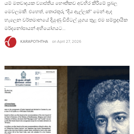
යම් මතවාදයක ව්‍යාප්තිය භෞතිකව අවහිර කිරීමේ ප්‍රබල
මෙවලමකි. එහෙත්, තොරතුරු “දිය ඇල්ලක්” මෙන් ඇද
හැලෙන වර්තමානයේ දියුණු ඩිජිටල් යුගය තුළ එම සම්ප්‍රදායික
මර්දනෝපායන් අභියෝගයට…
KARAPOTHTHA
on
April 27, 2026