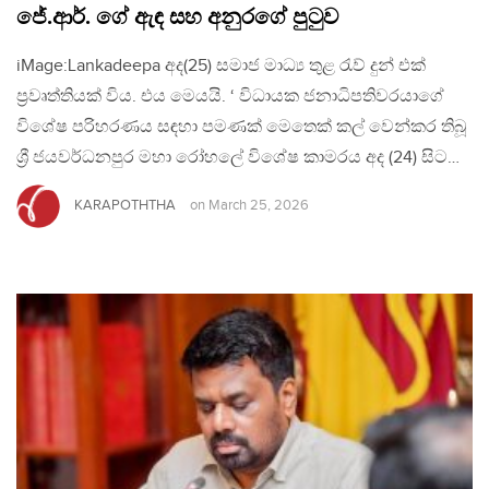
ජේ.ආර්. ගේ ඇඳ සහ අනුරගේ පුටුව
iMage:Lankadeepa අද(25) සමාජ මාධ්‍ය තුළ රැව් දුන් එක්
ප්‍රවෘත්තියක් විය. එය මෙයයි. ‘ විධායක ජනාධිපතිවරයාගේ
විශේෂ පරිහරණය සඳහා පමණක් මෙතෙක් කල් වෙන්කර තිබූ
ශ්‍රී ජයවර්ධනපුර මහා රෝහලේ විශේෂ කාමරය අද (24) සිට…
KARAPOTHTHA
on
March 25, 2026