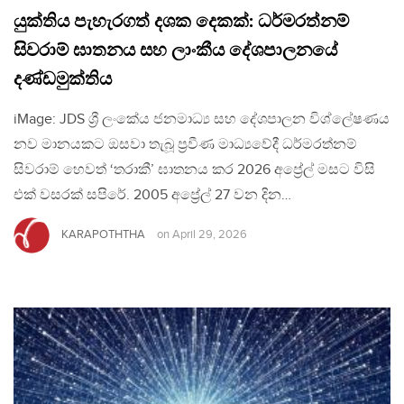
යුක්තිය පැහැරගත් දශක දෙකක්: ධර්මරත්නම්
සිවරාම් ඝාතනය සහ ලාංකීය දේශපාලනයේ
දණ්ඩමුක්තිය
iMage: JDS ශ්‍රී ලංකේය ජනමාධ්‍ය සහ දේශපාලන විශ්ලේෂණය
නව මානයකට ඔසවා තැබූ ප්‍රවීණ මාධ්‍යවේදී ධර්මරත්නම්
සිවරාම් හෙවත් ‘තරාකී’ ඝාතනය කර 2026 අප්‍රේල් මසට විසි
එක් වසරක් සපිරේ. 2005 අප්‍රේල් 27 වන දින…
KARAPOTHTHA
on
April 29, 2026