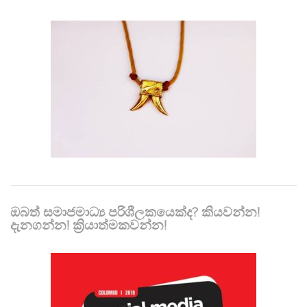
ඔබත් සමාජමාධ්‍ය පරිශීලකයෙක්ද? කියවන්න!
දැනගන්න! ක්‍රියාත්මකවන්න!