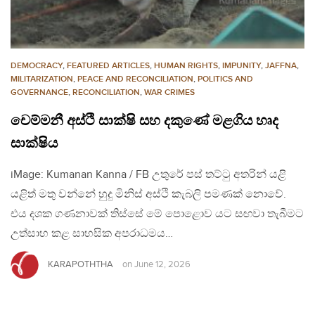
DEMOCRACY
,
FEATURED ARTICLES
,
HUMAN RIGHTS
,
IMPUNITY
,
JAFFNA
,
MILITARIZATION
,
PEACE AND RECONCILIATION
,
POLITICS AND
GOVERNANCE
,
RECONCILIATION
,
WAR CRIMES
චෙම්මනී අස්ථි සාක්ෂි සහ දකුණේ මළගිය හෘද
සාක්ෂිය
iMage: Kumanan Kanna / FB උතුරේ පස් තට්ටු අතරින් යළි
යළිත් මතු වන්නේ හුදු මිනිස් අස්ථි කැබලි පමණක් නොවේ.
එය දශක ගණනාවක් තිස්සේ මේ පොළොව යට සඟවා තැබීමට
උත්සාහ කළ සාහසික අපරාධමය…
KARAPOTHTHA
on
June 12, 2026