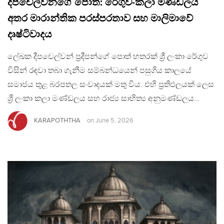
දීපචෙල්වන්ගේ පොත්: රේගුව-කලා මණ්ඩලය
අතර මාරාන්තික පරස්පරතාව සහ මාලිමාවේ
දෘෂ්ටිවාදය
ලේඛක දීපචෙල්වන් ප්‍රදීපන්ගේ පොත් හතරක් ශ්‍රී ලංකා රේගුව
විසින් රඳවා තබා ගැනීම සම්බන්ධයෙන් පසුගිය කාලයේ
සමාජය තුළ බරපතල සංවාදයක් මතු විය. එහි ප්‍රතිඵලයක් ලෙස
ශ්‍රී ලංකා කලා මණ්ඩලය සහ රාජ්‍ය සාහිත්‍ය අනුමණ්ඩලය…
KARAPOTHTHA
on
June 5, 2026