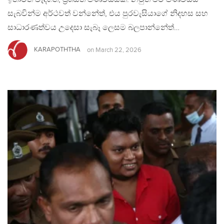
සැබවින්ම අර්ථවත් වන්නේත්, එය පුරවැසියාගේ නිදහස සහ
සාධාරණත්වය උදෙසා සැබෑ ලෙසම බලපාන්නේත්…
KARAPOTHTHA
on
March 22, 2026