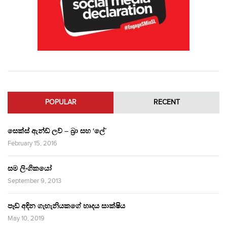
POPULAR
RECENT
සෙක්ස් ඇන්ඩ් ලව් – බ්‍රා සහ ‘ලේ’
February 15, 2016
සම ලිංගිකයෝ
September 9, 2013
පෑඩ් අඳින ගැහැනියකගේ හෘදය සාක්ෂිය
May 10, 2019