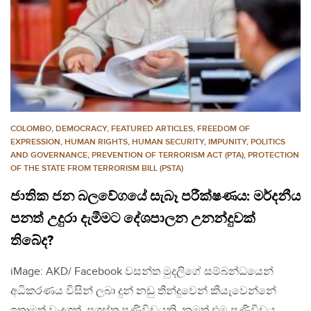
COLOMBO
,
DEMOCRACY
,
FEATURED ARTICLES
,
FREEDOM OF
EXPRESSION
,
HUMAN RIGHTS
,
HUMAN SECURITY
,
IMPUNITY
,
POLITICS
AND GOVERNANCE
,
PREVENTION OF TERRORISM ACT (PTA)
,
PROTECTION
OF THE STATE FROM TERRORISM BILL (PSTA)
ජාතික ජන බලවේගයේ සැබෑ පරීක්ෂණය: මර්දනීය
පනත් උදුරා දැමීමට දේශපාලන උනන්දුවක්
තිබේද?
iMage: AKD/ Facebook වසන්ත මුදලිගේ සම්බන්ධයෙන්
අධිකරණය විසින් ලබා දුන් නඩු තීන්දුවෙන් කියැවෙන්නේ
ඉතාමත් වැදගත්, ප්‍රශස්ත පණිවිඩයකි. නමුත් එම පණිවිඩය