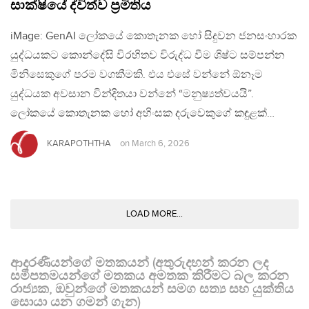
සාක්ෂියේ ද්විත්ව ප්‍රමිතිය
iMage: GenAI ලෝකයේ කොතැනක හෝ සිදුවන ජනසංහාරක
යුද්ධයකට කොන්දේසි විරහිතව විරුද්ධ වීම ශිෂ්ට සම්පන්න
මිනිසෙකුගේ පරම වගකීමකි. එය එසේ වන්නේ ඕනෑම
යුද්ධයක අවසාන වින්දිතයා වන්නේ “මනුෂ්‍යත්වයයි”.
ලෝකයේ කොතැනක හෝ අහිංසක දරුවෙකුගේ කඳුළක්…
KARAPOTHTHA
on
March 6, 2026
LOAD MORE...
ආදරණීයන්ගේ මතකයන් (අතුරුදහන් කරන ලද
සමීපතමයන්ගේ මතකය අමතක කිරීමට බල කරන
රාජ්‍යක, ඔවුන්ගේ මතකයන් සමග සත්‍ය සහ යුක්තිය
සොයා යන ගමන් ගැන)