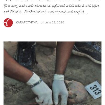
දීර්ඝ කාලයක් ගතවී අවසානය. යුද්ධයේ වෙඩි හඬ නිහඬ වුවද,
ඉන් පීඩාවට, වින්දිතබාවයට පත් ජනතාවගේ හදවත්…
KARAPOTHTHA
on
June 23, 2026