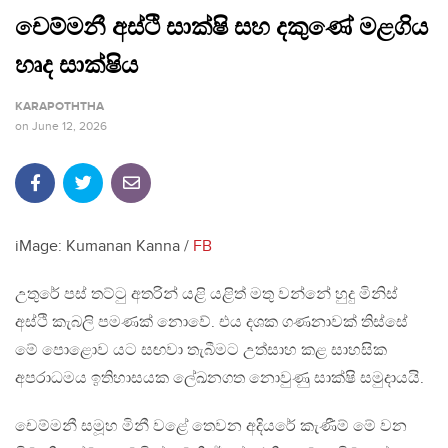
චෙම්මනී අස්ථි සාක්ෂි සහ දකුණේ මළගිය
හෘද සාක්ෂිය
KARAPOTHTHA
on
June 12, 2026
iMage: Kumanan Kanna /
FB
උතුරේ පස් තට්ටු අතරින් යළි යළිත් මතු වන්නේ හුදු මිනිස්
අස්ථි කැබලි පමණක් නොවේ. එය දශක ගණනාවක් තිස්සේ
මේ පොළොව යට සඟවා තැබීමට උත්සාහ කළ සාහසික
අපරාධමය ඉතිහාසයක ලේඛනගත නොවුණු සාක්ෂි සමුදායයි.
චෙම්මනී සමූහ මිනී වළේ තෙවන අදියරේ කැණීම් මේ වන