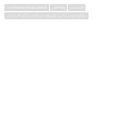
CHEMMANI MASS GRAVE
JAFFNA
චෙම්මනී
චෙම්මනී අස්ථි සාක්ෂි සහ දකුණේ මළගිය හෘද සාක්ෂිය