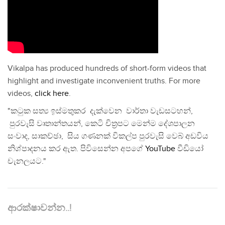
Vikalpa has produced hundreds of short-form videos that
highlight and investigate inconvenient truths. For more
videos,
click here
.
"කටුක සත්‍ය ඉස්මතුකර දැක්වෙන වාර්තා වැඩසටහන්,
පුරවැසි වෘතාන්තයන්, කෙටි චිත්‍රපට මෙන්ම දේශපාලන
සංවාද, සාකච්ඡා, සිය ගණනක් විකල්ප පුරවැසි වෙබ් අඩවිය
නිශ්පාදනය කර ඇත. පිවිසෙන්න අපගේ
YouTube
වීඩියෝ
චැනලයට."
ආරක්ෂාවන්න..!