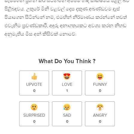
සැමගෙන් ප්‍රශ්න කර සිටින්නේ අපේම හෘද සාක්ෂියේ පළල් බව
පිළිබඳවය. උතුරේ මිනී වළවල් දෙස දකුණ අඛණ්ඩවම දෑස්
පියාගෙන සිටින්නේ නම්, එමඟින් නිර්මාණය කරන්නේ තවත්
එවැනිම ප්‍රචණ්ඩකාරී, අඳුරු අනාගතයකට අවශ්‍ය කරන නිහඬ
අනුමැතිය මිස අන් කිසිවක් නොවේ.
What Do You Think ?
UPVOTE
LOVE
FUNNY
0
1
0
SURPRISED
SAD
ANGRY
0
0
0