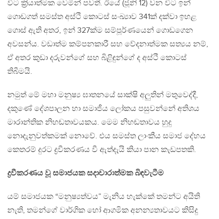
විට ක්‍රියාත්මක වෙමින් පවතී. ඊයේ (ජූනි 12) වන විට ඉන්
ගොඩගත් සමස්ත අස්ථි කොටස් සංඛ්‍යාව 341ක් දක්වා ඉහළ
ගොස් ඇති අතර, ඉන් 327ක්ම සම්පූර්ණයෙන් ගොඩගෙන
අවසන්ය. වඩාත්ම කම්පනකාරී සහ වේදනාත්මක සත්‍යය නම්,
ඒ අතර කුඩා දරුවන්ගේ සහ බිළිඳුන්ගේ ද අස්ථි කොටස්
තිබීමයි.
නමුත් මේ මහා මනුෂ්‍ය ඝාතනයේ සාක්ෂි අලුතින් මතුවෙද්දී,
දකුණේ දේශපාලන හා සමාජීය ලෝකය පසුවන්නේ අතිශය
මාරාන්තික නිහඬතාවයකය. මෙම නිහඬතාවය හුදු
නොදැනුවත්කමක් නොවේ. එය සමස්ත ලාංකීය සමාජ දේහය
කෙතරම් දුරට ද්‍රවීකරණය වී ඇත්දැයි කියා පාන කැඩපතකි.
ද්‍රවීකරණය වූ සමාජයක සදාචාරාත්මක බිඳවැටීම
යම් සමාජයක “මනුෂ්‍යත්වය” මැනිය හැක්කේ තමන්ට අයිති
නැති, තමන්ගේ වාර්ගික හෝ ආගමික අනන්‍යතාවයට කිසිදු