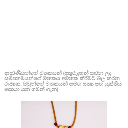
ආදරණීයන්ගේ මතකයන් (අතුරුදහන් කරන ලද
සමීපතමයන්ගේ මතකය අමතක කිරීමට බල කරන
රාජ්‍යක, ඔවුන්ගේ මතකයන් සමග සත්‍ය සහ යුක්තිය
සොයා යන ගමන් ගැන)