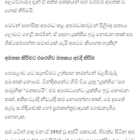
බලවේගය) ද දැන් ඒ අතීත මතකයන් සහ වගවීම් අමතක වී
ගොස් තිබීමයි.
මෙවන් සාහසික අපරාධ කළ අපරාධකරුවන් පිළිබඳ සත්‍යය
ලොවට හෙළි කරමින්, ඒ සඳහා යුක්තිය ඉටු නොවන තාක් අප
ශිෂ්ටසම්පන්න සමාජයක් යැයි අපටම කියාගත හැකිද?
අමතක කිරීමට එරෙහිව මතකය අවදි කිරීම
පොළොව යට සැඟවීමට උත්සාහ කරන්නේ මළසිරුරු
පමණක් නොවේ. වින්දිතයන්ට හිමි විය යුතු “යුක්තිය” සහ
සාමූහික “මතකයයි”. එම අපරාධයන්ට යුක්තිය ඉටු නොවන
තාක්, අතීත වැරදි නිවැරදි කර නොගන්නා තාක්, මේ දූපතේ
සැබෑ සංහිඳියාවක් හෝ ප්‍රජාතන්ත්‍රවාදයක් ගොඩනැගිය
නොහැක.
පස් යටින් මතු වන ඒ 341ක් වූ අස්ථි කොටස්, ජීවත්ව සිටින අප