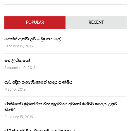
POPULAR
RECENT
සෙක්ස් ඇන්ඩ් ලව් – බ්‍රා සහ ‘ලේ’
February 15, 2016
සම ලිංගිකයෝ
September 9, 2013
පෑඩ් අඳින ගැහැනියකගේ හෘදය සාක්ෂිය
May 10, 2019
‘රහසිගතව ක්‍රියාත්මක වන කුලවාදය අවසන් කිරීමට කාලය උදාවී
තිබේ.’
February 15, 2016