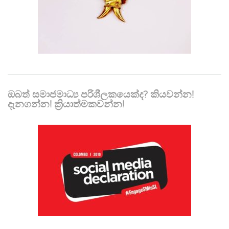
ඔබත් සමාජමාධ්‍ය පරිශීලකයෙක්ද? කියවන්න!
දැනගන්න! ක්‍රියාත්මකවන්න!