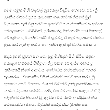
මෙම සමූහ මිනී වළවල් හුදෙකලා සිදුවීම් නොවේ. ඒවා ශ්‍රී
ලාංකීය රාජ්‍ය ව්‍යුහය තුළ දශක ගණනාවක් තිස්සේ මුල්
බැසගෙන ඇති ව්‍යුහාත්මක අපරාධමය සංස්කෘතියේ දෘශ්‍යමාන
ප්‍රතිඵලයන්ය. චෙම්මනී, සූරියකන්ද, මන්නාරම හෝ මාතලේ
මේ කුමන භූමියකින් අස්ථි මතු වුවද, ඒ හැම තැනකදීම රාජ්‍යය
ක්‍රියා කර ඇති ආකාරය සහ දක්වා ඇති ප්‍රතිචාරය සමානය.
අතුරුදහන් වූවන් සහ මරා දැමූ මිනිසුන් සිහි කිරීම සඳහා
කොළඹ නගරයේ පිහිටුවා තිබූ එකම පොදු ස්මාරකය වූ
‘අහිංසකයින්ගේ ආරාමය’ ගෝඨාබය රාජපක්ෂගේ “නගර
අලංකරණ” ව්‍යාපෘතිය විසින් ඩෝසර් කර විනාශ කර දැමූ
ආකාරය අපට මතකය. එහෙත් වඩාත්ම උත්ප්‍රාසාත්මක සහ
කණගාටුදායක තත්ත්වය නම්, එදා එම අපරාධ කාලයන් හී දී
දරුණුතම වින්දිතයන් වූ, අද වන විට රටේ ආණ්ඩුකරණය
මෙහෙයවන ජනතා විමුක්ති පෙරමුණට (ජාතික ජන