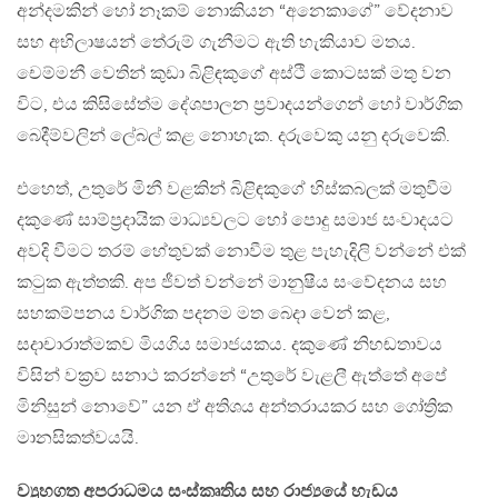
අන්දමකින් හෝ නෑකම් නොකියන “අනෙකාගේ” වේදනාව
සහ අභිලාෂයන් තේරුම් ගැනීමට ඇති හැකියාව මතය.
චෙම්මනී වෙතින් කුඩා බිළිඳකුගේ අස්ථි කොටසක් මතු වන
විට, එය කිසිසේත්ම දේශපාලන ප්‍රවාදයන්ගෙන් හෝ වාර්ගික
බෙදීම්වලින් ලේබල් කළ නොහැක. දරුවෙකු යනු දරුවෙකි.
එහෙත්, උතුරේ මිනී වළකින් බිළිඳකුගේ හිස්කබලක් මතුවීම
දකුණේ සාම්ප්‍රදායික මාධ්‍යවලට හෝ පොදු සමාජ සංවාදයට
අවදි වීමට තරම් හේතුවක් නොවීම තුළ පැහැදිලි වන්නේ එක්
කටුක ඇත්තකි. අප ජීවත් වන්නේ මානුෂීය සංවේදනය සහ
සහකම්පනය වාර්ගික පදනම මත බෙදා වෙන් කළ,
සදාචාරාත්මකව මියගිය සමාජයකය. දකුණේ නිහඬතාවය
විසින් වක්‍රව සනාථ කරන්නේ “උතුරේ වැළලී ඇත්තේ අපේ
මිනිසුන් නොවේ” යන ඒ අතිශය අන්තරායකර සහ ගෝත්‍රික
මානසිකත්වයයි.
ව්‍යුහගත අපරාධමය සංස්කෘතිය සහ රාජ්‍යයේ හැඩය