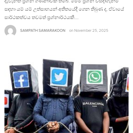
දැවැන්ත ප්‍රශ්න ගණනාවක් තිබේ. මෙම ප්‍රශ්න විසඳාගැනීම
සඳහා යම් යම් උත්සාහයන් අතීතයේදී ගෙන තිබුණ ද, ඒවායේ
සාර්ථකත්වය තවමත් ප්‍රශ්නාර්ථයකි….
SAMPATH SAMARAKOON
on
November 25, 2025