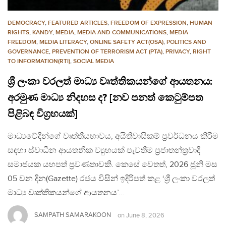
DEMOCRACY
,
FEATURED ARTICLES
,
FREEDOM OF EXPRESSION
,
HUMAN
RIGHTS
,
KANDY
,
MEDIA
,
MEDIA AND COMMUNICATIONS
,
MEDIA
FREEDOM
,
MEDIA LITERACY
,
ONLINE SAFETY ACT(OSA)
,
POLITICS AND
GOVERNANCE
,
PREVENTION OF TERRORISM ACT (PTA)
,
PRIVACY
,
RIGHT
TO INFORMATION(RTI)
,
SOCIAL MEDIA
ශ්‍රී ලංකා වරලත් මාධ්‍ය වෘත්තිකයන්ගේ ආයතනය:
අරමුණ මාධ්‍ය නිදහස ද? [නව පනත් කෙටුම්පත
පිළිබඳ විග්‍රහයක්]
මාධ්‍යවේදීන්ගේ වෘත්තීයභාවය, අයිතිවාසිකම් ප්‍රවර්ධනය කිරීම
සඳහා ස්වාධීන ආයතනික ව්‍යුහයක් පැවතීම ප්‍රජාතන්ත්‍රවාදී
සමාජයක යහපත් ප්‍රවණතාවකි. කෙසේ වෙතත්, 2026 ජූනි මස
05 වන දින(Gazette) රජය විසින් ඉදිරිපත් කළ ‘ශ්‍රී ලංකා වරලත්
මාධ්‍ය වෘත්තිකයන්ගේ ආයතනය’…
SAMPATH SAMARAKOON
on
June 8, 2026