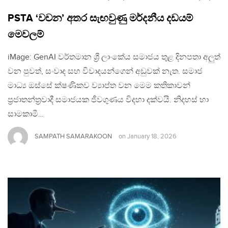
PSTA ‘වචන’ අතර සැඟවුණු මර්දනීය දඩයම්
මෙවලම්
iMage: GenAI වර්තමාන ශ්‍රී ලාංකේය සමාජය තුළ දිනපතා අලුත්
වන පුවත්, සංවාද සහ විවාදයන්ගෙන් අඩුවක් නැත. සමාජ
මාධ්‍ය ඔස්සේ ක්ෂණිකව ව්‍යාප්ත වන මෙම කතිකාවන්
ප්‍රජාතන්ත්‍රවාදී සමාජයක ජීවගුණය විදහා දක්වයි. නිදහස් හා
සාමකාමී…
SAMPATH SAMARAKOON
on
January 18, 2026