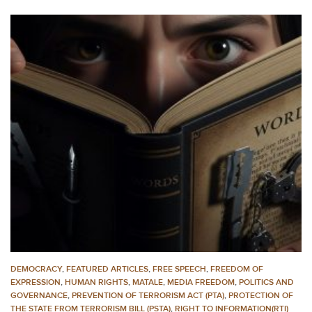
DEMOCRACY
,
FEATURED ARTICLES
,
FREE SPEECH
,
FREEDOM OF
EXPRESSION
,
HUMAN RIGHTS
,
MATALE
,
MEDIA FREEDOM
,
POLITICS AND
GOVERNANCE
,
PREVENTION OF TERRORISM ACT (PTA)
,
PROTECTION OF
THE STATE FROM TERRORISM BILL (PSTA)
,
RIGHT TO INFORMATION(RTI)