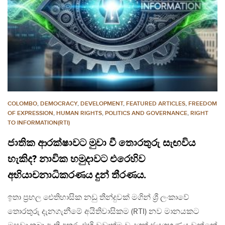
COLOMBO
,
DEMOCRACY
,
DEVELOPMENT
,
FEATURED ARTICLES
,
FREEDOM
OF EXPRESSION
,
HUMAN RIGHTS
,
POLITICS AND GOVERNANCE
,
RIGHT
TO INFORMATION(RTI)
ජාතික ආරක්ෂාවට මුවා වී තොරතුරු සැඟවිය
හැකිද? නාවික හමුදාවට එරෙහිව
අභියාචනාධිකරණය දුන් තීරණය.
ඉතා ප්‍රභල ඓතිහාසික නඩු තීන්දුවක් මගින් ශ්‍රී ලංකාවේ
තොරතුරු දැනගැනීමේ අයිතිවාසිකම (RTI) නව මානයකට