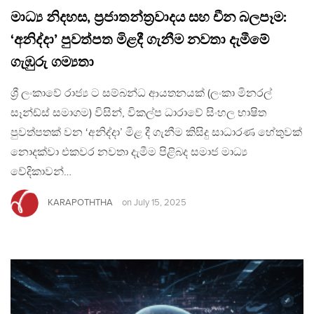
මාධ්‍ය නිදහස, ප්‍රජාතන්ත්‍රවාදය සහ චීන බලපෑම:
‘අනිද්දා’ පුවත්පත මිළදී ගැනීම නවතා දැමීමේ
ගැඹුරු ගම්‍යතා
ශ්‍රී ලංකාවේ රාජ්‍ය ට සම්බන්ධ ආයතනයක් (ලංකා මිනරල්
සෑන්ඩ්ස් සමාගම) විසින්, විකල්ප ධාරාවේ සිංහල භාෂිත
පුවත්පතක් වන ‘අනිද්දා’ මිළ දී ගැනීම කිසිදු සාධාරණ හේතුවක්
නොදක්වා එකවර නවතා දැමීම පිළිබද සමාජ මාධ්‍ය
වේදිකාවන්…
KARAPOTHTHA
on
July 15, 2025