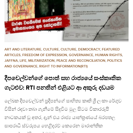
ART AND LITERATURE
,
CULTURE
,
CULTURE
,
DEMOCRACY
,
FEATURED
ARTICLES
,
FREEDOM OF EXPRESSION
,
GOVERNANCE
,
HUMAN RIGHTS
,
JAFFNA
,
LIFE
,
MILITARIZATION
,
PEACE AND RECONCILIATION
,
POLITICS
AND GOVERNANCE
,
RIGHT TO INFORMATION(RTI)
දීපචෙල්වන්ගේ පොත් සහ රාජ්‍යයේ සංස්කෘතික
ගැටළුව: RTI පනතින් එළියට ආ අකුරු දඩයම
ලේඛක දීපචෙල්වන් ප්‍රදීපන්ගේ සාහිත්‍ය කෘති ශ්‍රී ලංකා රේගුව
විසින් රඳවා තබා ගැනීමේ සිදුවීම මුල සිටම විකාරරූපී
නාටකයක් වූ අතර, දැන් එය රාජ්‍ය යාන්ත්‍රණයේ බරපතල
සාපරාධී ස්වරූපය හෙළිදරව් කෙරෙන මාරාන්තික