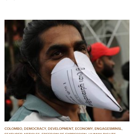
COLOMBO
,
DEMOCRACY
,
DEVELOPMENT, ECONOMY
,
ENGAGESMINSL
,