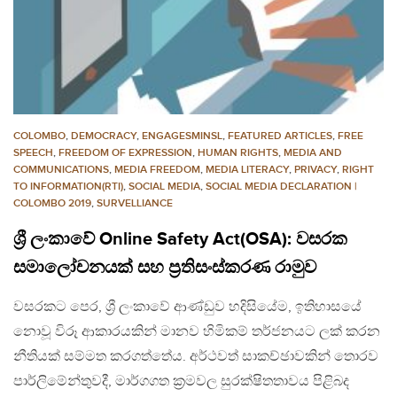
COLOMBO
,
DEMOCRACY
,
ENGAGESMINSL
,
FEATURED ARTICLES
,
FREE
SPEECH
,
FREEDOM OF EXPRESSION
,
HUMAN RIGHTS
,
MEDIA AND
COMMUNICATIONS
,
MEDIA FREEDOM
,
MEDIA LITERACY
,
PRIVACY
,
RIGHT
TO INFORMATION(RTI)
,
SOCIAL MEDIA
,
SOCIAL MEDIA DECLARATION |
COLOMBO 2019
,
SURVELLIANCE
ශ්‍රී ලංකාවේ Online Safety Act(OSA): වසරක
සමාලෝචනයක් සහ ප්‍රතිසංස්කරණ රාමුව
වසරකට පෙර, ශ්‍රී ලංකාවේ ආණ්ඩුව හදිසියේම, ඉතිහාසයේ
නොවූ විරූ ආකාරයකින් මානව හිමිකම් තර්ජනයට ලක් කරන
නීතියක් සම්මත කරගත්තේය. අර්ථවත් සාකච්ඡාවකින් තොරව
පාර්ලිමේන්තුවදී, මාර්ගගත ක්‍රමවල සුරක්ෂිතතාවය පිළිබද