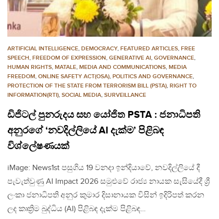
ARTIFICIAL INTELLIGENCE
,
DEMOCRACY
,
FEATURED ARTICLES
,
FREE
SPEECH
,
FREEDOM OF EXPRESSION
,
GENERATIVE AI
,
GOVERNANCE
,
HUMAN RIGHTS
,
MATALE
,
MEDIA AND COMMUNICATIONS
,
MEDIA
FREEDOM
,
ONLINE SAFETY ACT(OSA)
,
POLITICS AND GOVERNANCE
,
PROTECTION OF THE STATE FROM TERRORISM BILL (PSTA)
,
RIGHT TO
INFORMATION(RTI)
,
SOCIAL MEDIA
,
SURVEILLANCE
ඩිජිටල් පුනරුදය සහ යෝජිත PSTA : ජනාධිපති
අනුරගේ ‘නවදිල්ලියේ AI දැක්ම’ පිළිබඳ
විශ්ලේෂණයක්
iMage: News1st පසුගිය 19 වනදා ඉන්දියාවේ, නවදිල්ලියේ දී
පැවැත්වුණු AI Impact 2026 සමුළුවේ රාජ්‍ය නායක සැසියේදී ශ්‍රී
ලංකා ජනාධිපති අනුර කුමාර දිසානායක විසින් ඉදිරිපත් කරන
ලද කෘත්‍රිම බුද්ධිය (AI) පිළිබඳ දැක්ම පිළිබඳ…