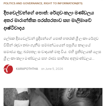
POLITICS AND GOVERNANCE
,
RIGHT TO INFORMATION(RTI)
දීපචෙල්වන්ගේ පොත්: රේගුව-කලා මණ්ඩලය
අතර මාරාන්තික පරස්පරතාව සහ මාලිමාවේ
දෘෂ්ටිවාදය
ලේඛක දීපචෙල්වන් ප්‍රදීපන්ගේ පොත් හතරක් ශ්‍රී ලංකා රේගුව
විසින් රඳවා තබා ගැනීම සම්බන්ධයෙන් පසුගිය කාලයේ
සමාජය තුළ බරපතල සංවාදයක් මතු විය. එහි ප්‍රතිඵලයක් ලෙස
ශ්‍රී ලංකා කලා මණ්ඩලය සහ රාජ්‍ය සාහිත්‍ය අනුමණ්ඩලය…
KARAPOTHTHA
on
June 5, 2026