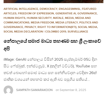
ARTIFICIAL INTELLIGENCE
,
DEMOCRACY
,
ENGAGESMINSL
,
FEATURED
ARTICLES
,
FREEDOM OF EXPRESSION
,
GENERATIVE AI
,
GOVERNANCE
,
HUMAN RIGHTS
,
HUMAN SECURITY
,
MATALE
,
MEDIA
,
MEDIA AND
COMMUNICATIONS
,
MEDIA FREEDOM
,
MEDIA LITERACY
,
POLITICS AND
GOVERNANCE
,
PRIVACY
,
RIGHT TO INFORMATION(RTI)
,
SOCIAL MEDIA
,
SOCIAL MEDIA DECLARATION | COLOMBO 2019
,
SURVELLIANCE
නේපාලයේ සමාජ මාධ්‍ය තහණම සහ ශ්‍රී ලංකාවේ
අපි
iMage: GenAI නේපාලය විසින් 2025 සැප්තැම්බර් 05ව දින
සිට ෆේස්බුක්, ඉන්ස්ටග්‍රෑම්, X (කලින් ට්විටර්), YouTube සහ
තවත් බොහෝ සමාජ මාධ්‍ය සහ සන්නිවේදන වේදිකා 26ක්
ජාතික වශයෙන් තහනම් කර ඇති බව පසුගිය සතියේ…
SAMPATH SAMARAKOON
on
September 8, 2025