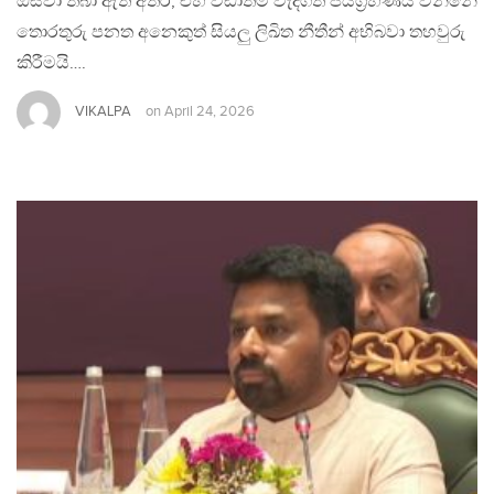
ඔසවා තබා ඇති අතර, එහි වඩාත්ම වැදගත් ජයග්‍රහණය වන්නේ
තොරතුරු පනත අනෙකුත් සියලු ලිඛිත නීතීන් අභිබවා තහවුරු
කිරීමයි….
VIKALPA
on
April 24, 2026