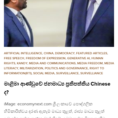
ARTIFICIAL INTELLIGENCE
,
CHINA
,
DEMOCRACY
,
FEATURED ARTICLES
,
FREE SPEECH
,
FREEDOM OF EXPRESSION
,
GENERATIVE AI
,
HUMAN
RIGHTS
,
KANDY
,
MEDIA AND COMMUNICATIONS
,
MEDIA FREEDOM
,
MEDIA
LITERACY
,
MILITARIZATION
,
POLITICS AND GOVERNANCE
,
RIGHT TO
INFORMATION(RTI)
,
SOCIAL MEDIA
,
SURVEILLANCE
,
SURVELLIANCE
මාළිමා ආණ්ඩුවේ ජනමාධ්‍ය ප්‍රතිපත්තිය Chinese
ද?
iMage: economynext.com ශ්‍රී ලංකාවේ පෞද්ගලික
හිමිකාරීත්වය දරණ ඇතැම් මාධ්‍ය තුළත්, රාජ්‍ය මාධ්‍ය තුළත්