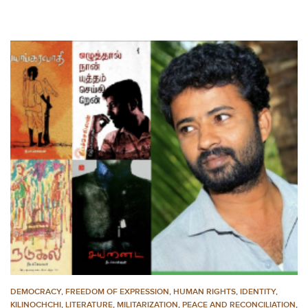
DEMOCRACY
,
FREEDOM OF EXPRESSION
,
HUMAN RIGHTS
,
IDENTITY
,
KILINOCHCHI
,
LITERATURE
,
MILITARIZATION
,
PEACE AND RECONCILIATION
,