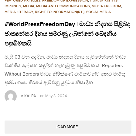
FEATURED ARTICLES
,
FREEDOM OF EXPRESSION
,
HUMAN RIGHTS
,
IMPUNITY
,
MEDIA
,
MEDIA AND COMMUNICATIONS
,
MEDIA FREEDOM
,
MEDIA LITERACY
,
RIGHT TO INFORMATION(RTI)
,
SOCIAL MEDIA
#WorldPressFreedomDay | මාධ්‍ය නිදහස පිළිබද
ජාත්‍යන්තර දිනය සමරණු ලබන්නේ ඛේදනීය
පසුබිමකයි
මැයි 03 වන අද දින, මාධ්‍ය නිදහස දිනය සැමරෙන්නේ මාධ්‍ය
වෘත්තිය ලේ සහ කඳුලින් නැහැවුණු පසුබිමක ය. Reporters
Without Borders මාධ්‍ය නිරීක්ෂණ වාර්තාවන්ට අනුව මාර්තු
දක්වා ගාසා තීරයේ ඇවිළුනු යුද්ධය නිසා දින…
VIKALPA
on
May 3, 2024
LOAD MORE...