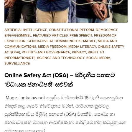
ARTIFICIAL INTELLIGENCE
,
CONSTITUTIONAL REFORM
,
DEMOCRACY
,
ENGAGESMINSL
,
FEATURED ARTICLES
,
FREE SPEECH
,
FREEDOM OF
EXPRESSION
,
GENERATIVE AI
,
HUMAN RIGHTS
,
MATALE
,
MEDIA AND
COMMUNICATIONS
,
MEDIA FREEDOM
,
MEDIA LITERACY
,
ONLINE SAFETY
ACT(OSA)
,
POLITICS AND GOVERNANCE
,
PRIVACY
,
RIGHT TO
INFORMATION(RTI)
,
SCIENCE AND TECHNOLOGY
,
SOCIAL MEDIA
,
SURVELLIANCE
Online Safety Act (OSA) – මර්දනීය පනතට
‘විධායක ජනාධිපති’ සළුවක්
iMage: lankalaw.net පසුගිය ඔක්තෝබර් 18 වැනි සෙනසුරාදා
නිකුත් කළ ගැසට් නිවේදනය මගින්, මාර්ගගත ක්‍රමවල
සුරක්ෂිතභාවය පිළිබඳ පනතේ (OSA) වගකීම, සෞඛ්‍ය හා
ජනමාධ්‍ය සහ මහජන ආරක්ෂක හා පාර්ලිමේන්තු කටයුතු යන
අමාත්‍යාංශ දෙක අතර…