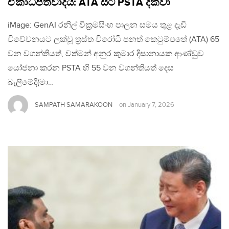
ඒකාධිපතිවාදය: ATA සිට PSTA දක්වා
iMage: GenAI රනිල් වික්‍රමසිංහ පාලන සමය තුළ දැඩි
විවේචනයට ලක්වූ ත්‍රස්ත විරෝධී පනත් කෙටුම්පතේ (ATA) 65
වන වගන්තියත්, වත්මන් අනුර කුමාර දිසානායක ආණ්ඩුව
යෝජනා කරන PSTA හි 55 වන වගන්තියත් දෙස
බැලීමේදී(මා…
SAMPATH SAMARAKOON
on
January 7, 2026