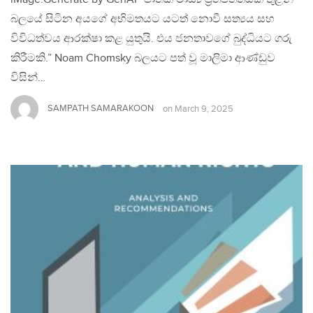
බලයේ සිටින අයගේ අභිමතයට යටත් නොවී සත්‍යය සහ
විවිධත්වය ආරක්ෂා කළ යුතුයි. එය ජනතාවගේ බුද්ධියට ගරු
කිරීමකි.” Noam Chomsky බලයට පත් වූ මාලිමා ආණ්ඩුව
විසින්…
SAMPATH SAMARAKOON
on
March 9, 2025