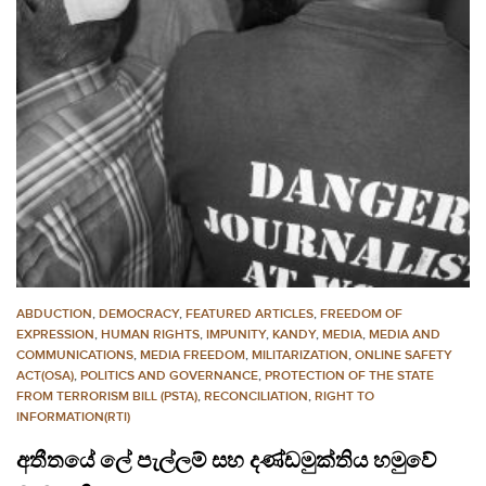
ABDUCTION
,
DEMOCRACY
,
FEATURED ARTICLES
,
FREEDOM OF
EXPRESSION
,
HUMAN RIGHTS
,
IMPUNITY
,
KANDY
,
MEDIA
,
MEDIA AND
COMMUNICATIONS
,
MEDIA FREEDOM
,
MILITARIZATION
,
ONLINE SAFETY
ACT(OSA)
,
POLITICS AND GOVERNANCE
,
PROTECTION OF THE STATE
FROM TERRORISM BILL (PSTA)
,
RECONCILIATION
,
RIGHT TO
INFORMATION(RTI)
අතීතයේ ලේ පැල්ලම් සහ දණ්ඩමුක්තිය හමුවේ