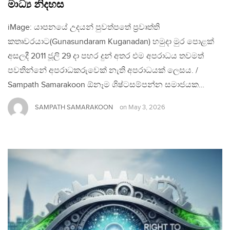
මාධ්‍ය නිදහස
iMage: යාපනයේ උදයන් පුවත්පතේ ප්‍රවෘත්ති
කතෘවරයාට(Gunasundaram Kuganadan) හමුදා මුර පොළක්
අසලදී 2011 ජූලි 29 දා පහර දුන් අතර එම අපරාධය තවමත්
පවතින්නේ අපරාධකරුවෙක් නැති අපරාධයක් ලෙසය. /
Sampath Samarakoon ඕනෑම ශිෂ්ටසම්පන්න සමාජයක…
SAMPATH SAMARAKOON
on
May 3, 2026