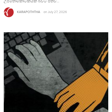
උපතෝකෝටිකයක් බවට පත්ව…
KARAPOTHTHA
on
July 27, 2026