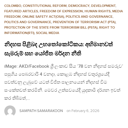
COLOMBO
,
CONSTITUTIONAL REFORM
,
DEMOCRACY
,
DEVELOPMENT
,
FEATURED ARTICLES
,
FREEDOM OF EXPRESSION
,
HUMAN RIGHTS
,
MEDIA
FREEDOM
,
ONLINE SAFETY ACT(OSA)
,
POLITICS AND GOVERNANCE
,
POLITICS AND GOVERNANCE
,
PREVENTION OF TERRORISM ACT (PTA)
,
PROTECTION OF THE STATE FROM TERRORISM BILL (PSTA)
,
RIGHT TO
INFORMATION(RTI)
,
SOCIAL MEDIA
නිදහස පිළිබද උභතෝකෝටිකය: අභිමානවත්
සැමරුම් සහ යෝජිත මර්දන නීති
iMage: AKD/Facebook ශ්‍රී ලංකාව සිය ’78 වන නිදහස් සමරුව’
පසුගිය පෙබරවාරි 4 වනදා, කොළඹ නිදහස් චතුරශ්‍රයේදී
පවත්වනු ලැබුවේ යටත් විජිත පාලනයෙන් නිදහස් වීම
සංකේතවත් කරමිනි. මෙවර උත්සවයේදී යුදකාමී දර්ශන ඉවත්
කර තිබීමත්,…
SAMPATH SAMARAKOON
on
February 6, 2026