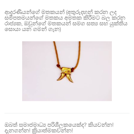
ආදරණීයන්ගේ මතකයන් (අතුරුදහන් කරන ලද
සමීපතමයන්ගේ මතකය අමතක කිරීමට බල කරන
රාජ්‍යක, ඔවුන්ගේ මතකයන් සමග සත්‍ය සහ යුක්තිය
සොයා යන ගමන් ගැන)
ඔබත් සමාජමාධ්‍ය පරිශීලකයෙක්ද? කියවන්න!
දැනගන්න! ක්‍රියාත්මකවන්න!