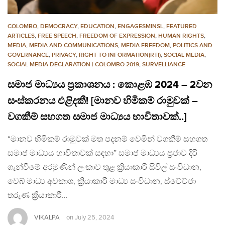
COLOMBO
,
DEMOCRACY
,
EDUCATION
,
ENGAGESMINSL
,
FEATURED
ARTICLES
,
FREE SPEECH
,
FREEDOM OF EXPRESSION
,
HUMAN RIGHTS
,
MEDIA
,
MEDIA AND COMMUNICATIONS
,
MEDIA FREEDOM
,
POLITICS AND
GOVERNANCE
,
PRIVACY
,
RIGHT TO INFORMATION(RTI)
,
SOCIAL MEDIA
,
SOCIAL MEDIA DECLARATION | COLOMBO 2019
,
SURVELLIANCE
සමාජ මාධ්‍යය ප්‍රකාශනය : කොළඹ 2024 – 2වන
සංස්කරනය එළිදකී! [මානව හිමිකම් රාමුවක් –
වගකීම් සහගත සමාජ මාධ්‍යය භාවිතාවක්..]
“මානව හිමිකම් රාමුවක් මත පදනම් වෙමින් වගකීම් සහගත
සමාජ මාධ්‍යය භාවිතාවක් සඳහා” සමාජ මාධ්‍යය ප්‍රජාව දිරි
ගැන්වීමේ අරමුණින් ලංකාව තුළ ක්‍රියාකාරී සිවිල් සංවිධාන,
වෙබ් මාධ්‍ය අවකාශ, ක්‍රියාකාරී මාධ්‍ය සංවිධාන, ස්වේච්ජා
තරුණ ක්‍රියාකාරී…
VIKALPA
on
July 25, 2024