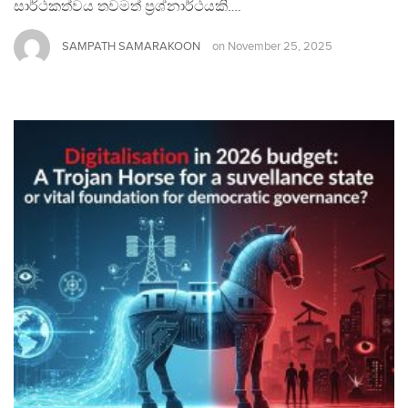
සාර්ථකත්වය තවමත් ප්‍රශ්නාර්ථයකි….
SAMPATH SAMARAKOON
on
November 25, 2025