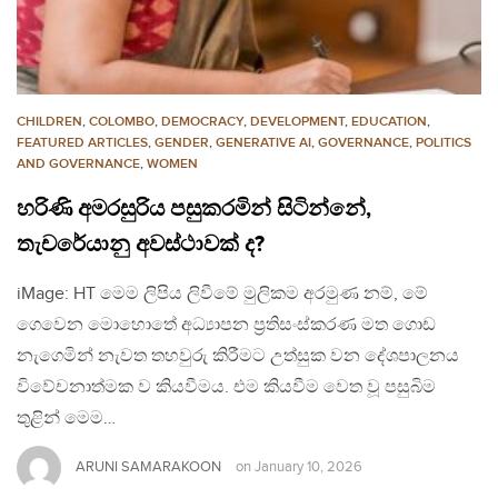
CHILDREN
,
COLOMBO
,
DEMOCRACY
,
DEVELOPMENT
,
EDUCATION
,
FEATURED ARTICLES
,
GENDER
,
GENERATIVE AI
,
GOVERNANCE
,
POLITICS
AND GOVERNANCE
,
WOMEN
හරිණි අමරසුරිය පසුකරමින් සිටින්නේ,
තැචරේයානු අවස්ථාවක් ද?
iMage: HT මෙම ලිපිය ලිවීමේ මුලිකම අරමුණ නම්, මේ
ගෙවෙන මොහොතේ අධ්‍යාපන ප්‍රතිසංස්කරණ මත ගොඩ
නැගෙමින් නැවත තහවුරු කිරීමට උත්සුක වන දේශපාලනය
විවේචනාත්මක ව කියවීමය. එම කියවීම වෙත වූ පසුබිම
තුළින් මෙම…
ARUNI SAMARAKOON
on
January 10, 2026