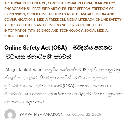
ARTIFICIAL INTELLIGENCE
,
CONSTITUTIONAL REFORM
,
DEMOCRACY
,
ENGAGESMINSL
,
FEATURED ARTICLES
,
FREE SPEECH
,
FREEDOM OF
EXPRESSION
,
GENERATIVE AI
,
HUMAN RIGHTS
,
MATALE
,
MEDIA AND
COMMUNICATIONS
,
MEDIA FREEDOM
,
MEDIA LITERACY
,
ONLINE SAFETY
ACT(OSA)
,
POLITICS AND GOVERNANCE
,
PRIVACY
,
RIGHT TO
INFORMATION(RTI)
,
SCIENCE AND TECHNOLOGY
,
SOCIAL MEDIA
,
SURVELLIANCE
Online Safety Act (OSA) – මර්දනීය පනතට
‘විධායක ජනාධිපති’ සළුවක්
iMage: lankalaw.net පසුගිය ඔක්තෝබර් 18 වැනි සෙනසුරාදා
නිකුත් කළ ගැසට් නිවේදනය මගින්, මාර්ගගත ක්‍රමවල
සුරක්ෂිතභාවය පිළිබඳ පනතේ (OSA) වගකීම, සෞඛ්‍ය හා
ජනමාධ්‍ය සහ මහජන ආරක්ෂක හා පාර්ලිමේන්තු කටයුතු යන
අමාත්‍යාංශ දෙක අතර…
SAMPATH SAMARAKOON
on
October 22, 2025