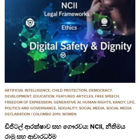
ARTIFICIAL INTELLIGENCE
,
CHILD PROTECTION
,
DEMOCRACY
,
DEVELOPMENT
,
EDUCATION
,
FEATURED ARTICLES
,
FREE SPEECH
,
FREEDOM OF EXPRESSION
,
GENERATIVE AI
,
HUMAN RIGHTS
,
KANDY
,
LIFE
,
POLITICS AND GOVERNANCE
,
SEXUALITY
,
SOCIAL MEDIA
,
SOCIAL MEDIA
DECLARATION | COLOMBO 2019
,
WOMEN
ඩිජිටල් ආරක්ෂාව සහ ගෞරවය: NCII, නීතිමය
රාමු සහ ආචාරධර්ම