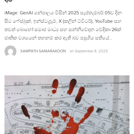
iMage: GenAI නේපාලය විසින් 2025 සැප්තැම්බර් 05ව දින
සිට ෆේස්බුක්, ඉන්ස්ටග්‍රෑම්, X (කලින් ට්විටර්), YouTube සහ
තවත් බොහෝ සමාජ මාධ්‍ය සහ සන්නිවේදන වේදිකා 26ක්
ජාතික වශයෙන් තහනම් කර ඇති බව පසුගිය සතියේ…
SAMPATH SAMARAKOON
on
September 8, 2025