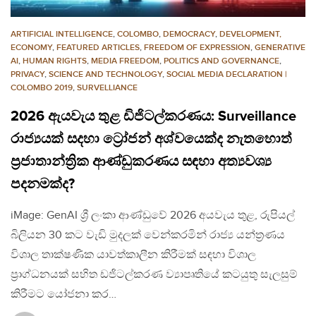
ARTIFICIAL INTELLIGENCE
,
COLOMBO
,
DEMOCRACY
,
DEVELOPMENT,
ECONOMY
,
FEATURED ARTICLES
,
FREEDOM OF EXPRESSION
,
GENERATIVE
AI
,
HUMAN RIGHTS
,
MEDIA FREEDOM
,
POLITICS AND GOVERNANCE
,
PRIVACY
,
SCIENCE AND TECHNOLOGY
,
SOCIAL MEDIA DECLARATION |
COLOMBO 2019
,
SURVELLIANCE
2026 ඇයවැය තුළ ඩිජිටල්කරණය: Surveillance
රාජ්‍යයක් සදහා ට්‍රෝජන් අශ්වයෙක්ද නැතහොත්
ප්‍රජාතාන්ත්‍රික ආණ්ඩුකරණය සඳහා අත්‍යවශ්‍ය
පදනමක්ද?
iMage: GenAI ශ්‍රී ලංකා ආණ්ඩුවේ 2026 අයවැය තුළ, රුපියල්
බිලියන 30 කට වැඩි මුදලක් වෙන්කරමින් රාජ්‍ය යන්ත්‍රණය
විශාල තාක්ෂණික යාවත්කාලීන කිරීමක් සඳහා විශාල
ප්‍රාග්ධනයක් සහිත ඩජිටල්කරණ ව්‍යාපෘතියේ කටයුතු සැලසුම්
කිරීමට යෝජනා කර…