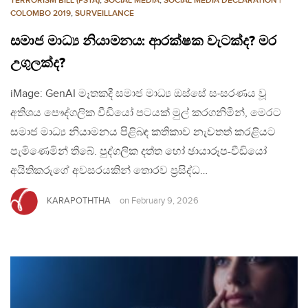
TERRORISM BILL (PSTA)
,
SOCIAL MEDIA
,
SOCIAL MEDIA DECLARATION |
COLOMBO 2019
,
SURVEILLANCE
සමාජ මාධ්‍ය නියාමනය: ආරක්ෂක වැටක්ද? මර
උගුලක්ද?
iMage: GenAI මෑතකදී සමාජ මාධ්‍ය ඔස්සේ සංසරණය වූ
අතිශය පෞද්ගලික වීඩියෝ පටයක් මුල් කරගනිමින්, මෙරට
සමාජ මාධ්‍ය නියාමනය පිළිබඳ කතිකාව නැවතත් කරළියට
පැමිණෙමින් තිබේ. පුද්ගලික දත්ත හෝ ඡායාරූප-වීඩියෝ
අයිතිකරුගේ අවසරයකින් තොරව ප්‍රසිද්ධ…
KARAPOTHTHA
on
February 9, 2026