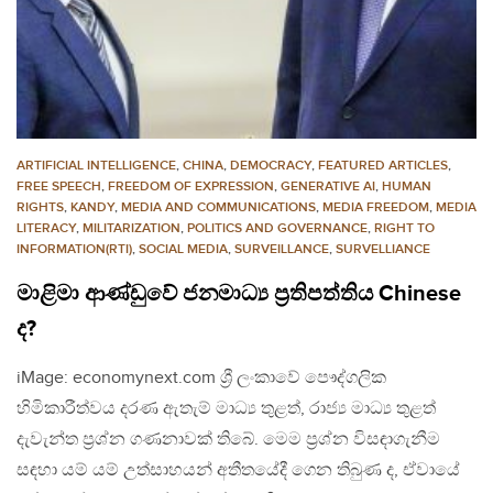
ARTIFICIAL INTELLIGENCE
,
CHINA
,
DEMOCRACY
,
FEATURED ARTICLES
,
FREE SPEECH
,
FREEDOM OF EXPRESSION
,
GENERATIVE AI
,
HUMAN
RIGHTS
,
KANDY
,
MEDIA AND COMMUNICATIONS
,
MEDIA FREEDOM
,
MEDIA
LITERACY
,
MILITARIZATION
,
POLITICS AND GOVERNANCE
,
RIGHT TO
INFORMATION(RTI)
,
SOCIAL MEDIA
,
SURVEILLANCE
,
SURVELLIANCE
මාළිමා ආණ්ඩුවේ ජනමාධ්‍ය ප්‍රතිපත්තිය Chinese
ද?
iMage: economynext.com ශ්‍රී ලංකාවේ පෞද්ගලික
හිමිකාරීත්වය දරණ ඇතැම් මාධ්‍ය තුළත්, රාජ්‍ය මාධ්‍ය තුළත්
දැවැන්ත ප්‍රශ්න ගණනාවක් තිබේ. මෙම ප්‍රශ්න විසඳාගැනීම
සඳහා යම් යම් උත්සාහයන් අතීතයේදී ගෙන තිබුණ ද, ඒවායේ