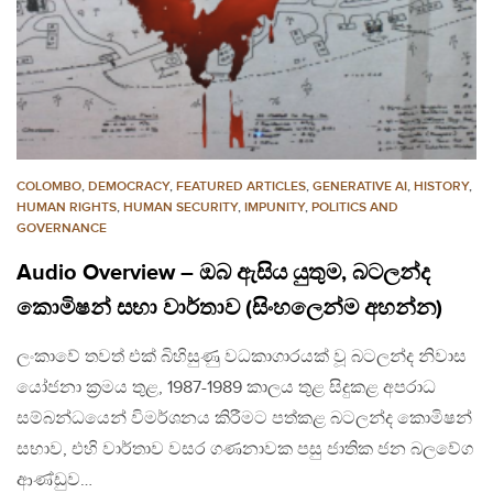
COLOMBO
,
DEMOCRACY
,
FEATURED ARTICLES
,
GENERATIVE AI
,
HISTORY
,
HUMAN RIGHTS
,
HUMAN SECURITY
,
IMPUNITY
,
POLITICS AND
GOVERNANCE
Audio Overview – ඔබ ඇසිය යුතුම, බටලන්ද
කොමිෂන් සභා වාර්තාව (සිංහලෙන්ම අහන්න)
ලංකාවේ තවත් එක් බිහිසුණු වධකාගාරයක් වූ බටලන්ද නිවාස
යෝජනා ක්‍රමය තුළ, 1987-1989 කාලය තුළ සිදුකළ අපරාධ
සම්බන්ධයෙන් විමර්ශනය කිරීමට පත්කළ බටලන්ද කොමිෂන්
සභාව, එහි වාර්තාව වසර ගණනාවක පසු ජාතික ජන බලවේග
ආණ්ඩුව…