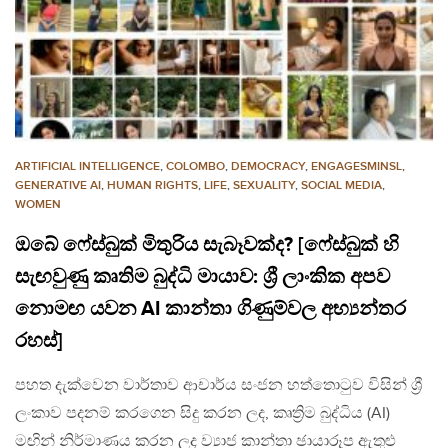
ARTIFICIAL INTELLIGENCE
,
COLOMBO
,
DEMOCRACY
,
ENGAGESMINSL
,
GENERATIVE AI
,
HUMAN RIGHTS
,
LIFE
,
SEXUALITY
,
SOCIAL MEDIA
,
WOMEN
ඔබේ ෆේස්බුක් මිතුරිය සැබෑවක්ද? [ෆේස්බුක් හි
සැඟවුණු කෘතිම බුද්ධි මායාව: ශ්‍රී ලාංකික අපව
නොමඟ යවන AI කාන්තා ගිණුම්වල අභ්‍යන්තර
රහස්]
පහත දැක්වෙන වාර්තාව ආචාර්ය සංජන හත්තොටුව විසින් ශ්‍රී
ලංකාව පදනම් කරගෙන සිදු කරන ලද, කෘත්‍රිම බුද්ධිය (AI)
මඟින් නිර්මාණය කරන ලද ව්‍යාජ කාන්තා ඡායාරූප ඇතුළු