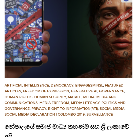
ARTIFICIAL INTELLIGENCE
,
DEMOCRACY
,
ENGAGESMINSL
,
FEATURED
ARTICLES
,
FREEDOM OF EXPRESSION
,
GENERATIVE AI
,
GOVERNANCE
,
HUMAN RIGHTS
,
HUMAN SECURITY
,
MATALE
,
MEDIA
,
MEDIA AND
COMMUNICATIONS
,
MEDIA FREEDOM
,
MEDIA LITERACY
,
POLITICS AND
GOVERNANCE
,
PRIVACY
,
RIGHT TO INFORMATION(RTI)
,
SOCIAL MEDIA
,
SOCIAL MEDIA DECLARATION | COLOMBO 2019
,
SURVELLIANCE
නේපාලයේ සමාජ මාධ්‍ය තහණම සහ ශ්‍රී ලංකාවේ
අපි