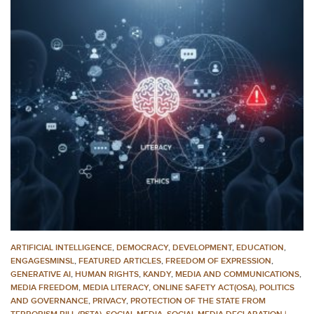
ARTIFICIAL INTELLIGENCE
,
DEMOCRACY
,
DEVELOPMENT
,
EDUCATION
,
ENGAGESMINSL
,
FEATURED ARTICLES
,
FREEDOM OF EXPRESSION
,
GENERATIVE AI
,
HUMAN RIGHTS
,
KANDY
,
MEDIA AND COMMUNICATIONS
,
MEDIA FREEDOM
,
MEDIA LITERACY
,
ONLINE SAFETY ACT(OSA)
,
POLITICS
AND GOVERNANCE
,
PRIVACY
,
PROTECTION OF THE STATE FROM