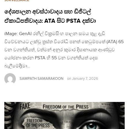
SURVELLIANCE
දේශපාලන අවස්ථාවාදය සහ ඩිජිටල්
ඒකාධිපතිවාදය: ATA සිට PSTA දක්වා
iMage: GenAI රනිල් වික්‍රමසිංහ පාලන සමය තුළ දැඩි
විවේචනයට ලක්වූ ත්‍රස්ත විරෝධී පනත් කෙටුම්පතේ (ATA) 65
වන වගන්තියත්, වත්මන් අනුර කුමාර දිසානායක ආණ්ඩුව
යෝජනා කරන PSTA හි 55 වන වගන්තියත් දෙස
බැලීමේදී(මා…
SAMPATH SAMARAKOON
on
January 7, 2026