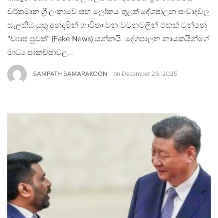
වර්තමාන ශ්‍රී ලංකාවේ සහ ලෝකය තුළත් දේශපාලන සංවාදවල
සැලකිය යුතු අන්දමින් භාවිතා වන වචනවලින් එකක් වන්නේ
“ව්‍යාජ පුවත්” (Fake News) යන්නයි. දේශපාලන නායකයින්ගේ
මාධ්‍ය සාකච්ඡාවල…
SAMPATH SAMARAKOON
on
December 26, 2025