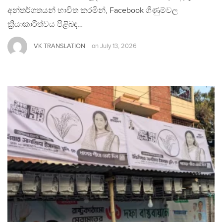
අන්තර්ගතයන් භාවිත කරමින්, Facebook ගිණුම්වල
ක්‍රියාකාරීත්වය පිළිබඳ…
VK TRANSLATION
on
July 13, 2026