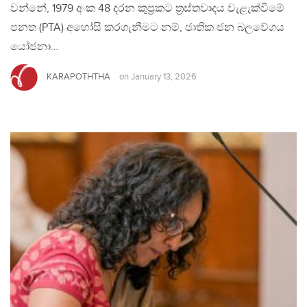
වන්නේ, 1979 අංක 48 දරන කුප්‍රකට ත්‍රස්තවාදය වැළැක්වීමේ
පනත (PTA) අහෝසි කරගැනීමට නම්, ජාතික ජන බලවේගය
යෝජනා…
KARAPOTHTHA
on
January 13, 2026