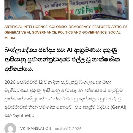
ARTIFICIAL INTELLIGENCE
,
COLOMBO
,
DEMOCRACY
,
FEATURED ARTICLES
,
GENERATIVE AI
,
GOVERNANCE
,
POLITICS AND GOVERNANCE
,
SOCIAL
MEDIA
බංග්ලාදේශය ඡන්දය සහ AI ආක්‍රමණය: දකුණු
ආසියානු ප්‍රජාතන්ත්‍රවාදයට එල්ල වූ තාක්ෂණික
අභියෝගය.
2026 පෙබරවාරි 12 වන දින පැවැත්වූ බංග්ලාදේශ මහා
මැතිවරණය දකුණු ආසියානු දේශපාලන ඉතිහාසයේ හැරවුම්
ලක්ෂයක් සනිටුහන් කරන්නේ එය හුදෙක් බලය හුවමාරු වූ
අවස්ථාවක් නිසා පමණක් නොවේ. එය කෘත්‍රිම බුද්ධිය (GenAI)
සහ ‘Synthetic…
VK TRANSLATION
on
April 7, 2026