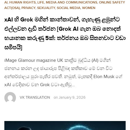
AI
,
HUMAN RIGHTS
,
LIFE
,
MEDIA AND COMMUNICATIONS
,
ONLINE SAFETY
ACT(OSA)
,
PRIVACY
,
SEXUALITY
,
SOCIAL MEDIA
,
WOMEN
xAI හි Grok මගින් කාන්තාවන්, ගැහැණු ළමුන්ට
එල්ලවන දැඩි තර්ජන [Grok AI ගැන ඔබ නොදත්
භයානක කරුණු 5ක්: තර්ජනය ඔබ සිතනවාට වඩා
සමීපයි]
iMage Glamour magazine UK කෘත්‍රිම බුද්ධිය (AI) මගින්
ජනනය කරන ලද ඡායාරූප පිළිබඳ කතිකාව මේ වන විට
අන්තර්ජාලය පුරා පැතිර පවතී. නමුත්, මෑතකදී Elon Musk ගේ
xAI වේදිකාව වන Grok වටා ඇතිවූ…
VK TRANSLATION
on
January 9, 2026