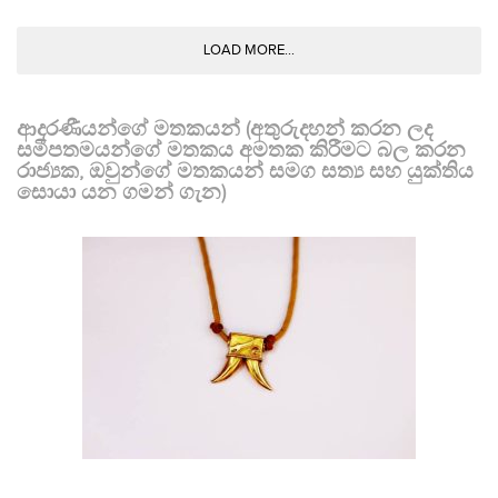
LOAD MORE...
ආදරණීයන්ගේ මතකයන් (අතුරුදහන් කරන ලද
සමීපතමයන්ගේ මතකය අමතක කිරීමට බල කරන
රාජ්‍යක, ඔවුන්ගේ මතකයන් සමග සත්‍ය සහ යුක්තිය
සොයා යන ගමන් ගැන)