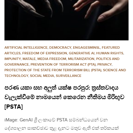
ARTIFICIAL INTELLIGENCE
,
DEMOCRACY
,
ENGAGESMINSL
,
FEATURED
ARTICLES
,
FREEDOM OF EXPRESSION
,
GENERATIVE AI
,
HUMAN RIGHTS
,
IMPUNITY
,
MATALE
,
MEDIA FREEDOM
,
MILITARIZATION
,
POLITICS AND
GOVERNANCE
,
PREVENTION OF TERRORISM ACT (PTA)
,
PRIVACY
,
PROTECTION OF THE STATE FROM TERRORISM BILL (PSTA)
,
SCIENCE AND
TECHNOLOGY
,
SOCIAL MEDIA
,
SURVEILLANCE
පරණ යකා සහ අලුත් යක්ෂ පරපුර: ත්‍රස්තවාදය
වැලැක්වීමේ නාමයෙන් කෙරෙන නීතිමය මිරිඟුව
[PSTA]
iMage: GenAI ශ්‍රී ලංකාවේ PSTA සම්බන්ධයෙන් වන
දේශපාලන සාකච්ඡාව තුළ දැනට මතුව ඇති එක් තර්කයක්