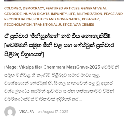
COLOMBO
,
DEMOCRACY
,
FEATURED ARTICLES
,
GENERATIVE AI
,
GENOCIDE
,
HUMAN RIGHTS
,
IMPUNITY
,
LIFE
,
MILITARIZATION
,
PEACE AND
RECONCILIATION
,
POLITICS AND GOVERNANCE
,
POST-WAR
,
RECONCILIATION
,
TRANSITIONAL JUSTICE
,
WAR CRIMES
ඒ ප්‍රතිචාර ‘මිනිසුන්ගේ’ නම් විය නොහැකියි!!
‍[චෙම්මනී සමූහ මිනී වළ සහ ෆේස්බුක් ප්‍රතිචාර
පිළිබද විග්‍රහයක්]
iMage: Vikalpa file/ Chemmani MassGrave-2025 චෙම්මනි
සමූහ මිනීවළ හී කැණීම් පිළිබඳව සමාජ මාධ්‍ය තුළ,
විශේෂයෙන් ෆේස්බුක් හි, සිංහල භාෂාවෙන් පළ වූ අදහස්
විශ්ලේෂණය කරමින් ආචාර්ය සංජන හත්තතොටුව විසින්
විමර්ශණාත්මත් වාර්තාවක් ඉදිරිපත් කර…
VIKALPA
on
August 17, 2025