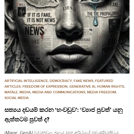
ARTIFICIAL INTELLIGENCE
,
DEMOCRACY
,
FAKE NEWS
,
FEATURED
ARTICLES
,
FREEDOM OF EXPRESSION
,
GENERATIVE AI
,
HUMAN RIGHTS
,
MATALE
,
MEDIA
,
MEDIA AND COMMUNICATIONS
,
MEDIA FREEDOM
,
SOCIAL MEDIA
සත්‍යය දඩයම් කරන ‘හංවඩුව’: ‘ව්‍යාජ පුවත්’ යනු
ඇත්තටම පුවත් ද?
iMage: GenAI වචනවල බලය සහ අර්ථයේ ප්‍රචණ්ඩත්වය