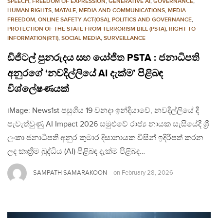
SPEECH
,
FREEDOM OF EXPRESSION
,
GENERATIVE AI
,
GOVERNANCE
,
HUMAN RIGHTS
,
MATALE
,
MEDIA AND COMMUNICATIONS
,
MEDIA
FREEDOM
,
ONLINE SAFETY ACT(OSA)
,
POLITICS AND GOVERNANCE
,
PROTECTION OF THE STATE FROM TERRORISM BILL (PSTA)
,
RIGHT TO
INFORMATION(RTI)
,
SOCIAL MEDIA
,
SURVEILLANCE
ඩිජිටල් පුනරුදය සහ යෝජිත PSTA : ජනාධිපති
අනුරගේ ‘නවදිල්ලියේ AI දැක්ම’ පිළිබඳ
විශ්ලේෂණයක්
iMage: News1st පසුගිය 19 වනදා ඉන්දියාවේ, නවදිල්ලියේ දී
පැවැත්වුණු AI Impact 2026 සමුළුවේ රාජ්‍ය නායක සැසියේදී ශ්‍රී
ලංකා ජනාධිපති අනුර කුමාර දිසානායක විසින් ඉදිරිපත් කරන
ලද කෘත්‍රිම බුද්ධිය (AI) පිළිබඳ දැක්ම පිළිබඳ…
SAMPATH SAMARAKOON
on
February 28, 2026