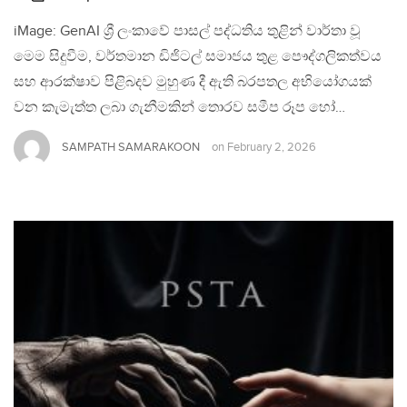
iMage: GenAI ශ්‍රී ලංකාවේ පාසල් පද්ධතිය තුළින් වාර්තා වූ
මෙම සිදුවීම, වර්තමාන ඩිජිටල් සමාජය තුළ පෞද්ගලිකත්වය
සහ ආරක්ෂාව පිළිබදව මුහුණ දී ඇති බරපතල අභියෝගයක්
වන කැමැත්ත ලබා ගැනීමකින් තොරව සමීප රූප හෝ…
SAMPATH SAMARAKOON
on
February 2, 2026