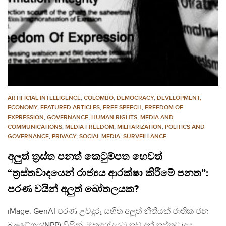
ARTIFICIAL INTELLIGENCE
,
COLOMBO
,
DEMOCRACY
,
DEVELOPMENT,
ECONOMY
,
FEATURED ARTICLES
,
FREE SPEECH
,
FREEDOM OF
EXPRESSION
,
GOVERNANCE
,
HUMAN RIGHTS
,
MEDIA AND
COMMUNICATIONS
,
MEDIA FREEDOM
,
MILITARIZATION
,
POLITICS AND
GOVERNANCE
,
PRIVACY
,
SOCIAL MEDIA
,
SURVEILLANCE
අලුත් ත්‍රස්ත පනත් කෙටුම්පත හෙවත්
“ත්‍රස්තවාදයෙන් රාජ්‍යය ආරක්ෂා කිරීමේ පනත”:
පරණ වයින් අලුත් බෝතලයක?
iMage: GenAI පරණ උවදුරු සහිත අලුත් නීතියක් ජාතික ජන
බලවේගය(NPP) විසින්, මතභේදයට තුඩු දුන් ත්‍රස්තවාදය