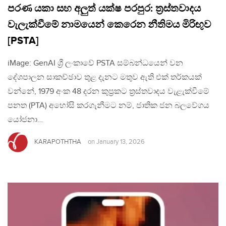
පරණ යකා සහ අලුත් යක්ෂ පරපුර: ත්‍රස්තවාදය
වැලැක්වීමේ නාමයෙන් කෙරෙන නීතිමය මිරිඟුව
[PSTA]
iMage: GenAI ශ්‍රී ලංකාවේ PSTA සම්බන්ධයෙන් වන
දේශපාලන සාකච්ඡාව තුළ දැනට මතුව ඇති එක් තර්කයක්
වන්නේ, 1979 අංක 48 දරන කුප්‍රකට ත්‍රස්තවාදය වැළැක්වීමේ
පනත (PTA) අහෝසි කරගැනීමට නම්, ජාතික ජන බලවේගය
යෝජනා…
KARAPOTHTHA
on
January 13, 2026