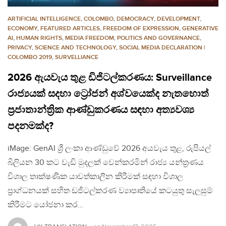
ARTIFICIAL INTELLIGENCE
,
COLOMBO
,
DEMOCRACY
,
DEVELOPMENT,
ECONOMY
,
FEATURED ARTICLES
,
FREEDOM OF EXPRESSION
,
GENERATIVE
AI
,
HUMAN RIGHTS
,
MEDIA FREEDOM
,
POLITICS AND GOVERNANCE
,
PRIVACY
,
SCIENCE AND TECHNOLOGY
,
SOCIAL MEDIA DECLARATION |
COLOMBO 2019
,
SURVELLIANCE
2026 ඇයවැය තුළ ඩිජිටල්කරණය: Surveillance
රාජ්‍යයක් සදහා ට්‍රෝජන් අශ්වයෙක්ද නැතහොත්
ප්‍රජාතාන්ත්‍රික ආණ්ඩුකරණය සඳහා අත්‍යවශ්‍ය
පදනමක්ද?
iMage: GenAI ශ්‍රී ලංකා ආණ්ඩුවේ 2026 අයවැය තුළ, රුපියල්
බිලියන 30 කට වැඩි මුදලක් වෙන්කරමින් රාජ්‍ය යන්ත්‍රණය
විශාල තාක්ෂණික යාවත්කාලීන කිරීමක් සඳහා විශාල
ප්‍රාග්ධනයක් සහිත ඩජිටල්කරණ ව්‍යාපෘතියේ කටයුතු සැලසුම්
කිරීමට යෝජනා කර…