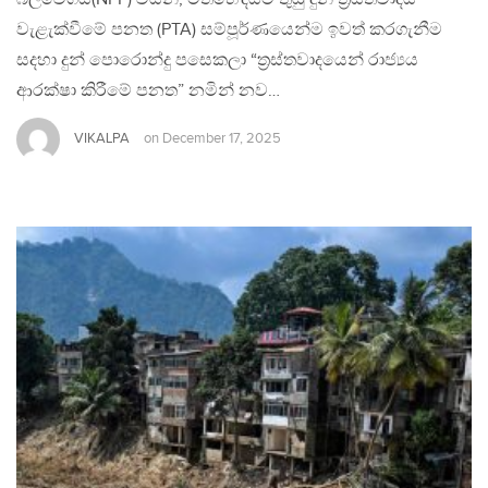
වැළැක්වීමේ පනත (PTA) සම්පූර්ණයෙන්ම ඉවත් කරගැනීම
සදහා දුන් පොරොන්දු පසෙකලා “ත්‍රස්තවාදයෙන් රාජ්‍යය
ආරක්ෂා කිරීමේ පනත” නමින් නව…
VIKALPA
on
December 17, 2025