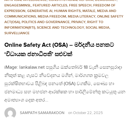
ENGAGESMINSL
,
FEATURED ARTICLES
,
FREE SPEECH
,
FREEDOM OF
EXPRESSION
,
GENERATIVE AI
,
HUMAN RIGHTS
,
MATALE
,
MEDIA AND
COMMUNICATIONS
,
MEDIA FREEDOM
,
MEDIA LITERACY
,
ONLINE SAFETY
ACT(OSA)
,
POLITICS AND GOVERNANCE
,
PRIVACY
,
RIGHT TO
INFORMATION(RTI)
,
SCIENCE AND TECHNOLOGY
,
SOCIAL MEDIA
,
SURVELLIANCE
Online Safety Act (OSA) – මර්දනීය පනතට
‘විධායක ජනාධිපති’ සළුවක්
iMage: lankalaw.net පසුගිය ඔක්තෝබර් 18 වැනි සෙනසුරාදා
නිකුත් කළ ගැසට් නිවේදනය මගින්, මාර්ගගත ක්‍රමවල
සුරක්ෂිතභාවය පිළිබඳ පනතේ (OSA) වගකීම, සෞඛ්‍ය හා
ජනමාධ්‍ය සහ මහජන ආරක්ෂක හා පාර්ලිමේන්තු කටයුතු යන
අමාත්‍යාංශ දෙක අතර…
SAMPATH SAMARAKOON
on
October 22, 2025