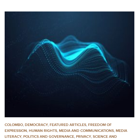
COLOMBO
,
DEMOCRACY
,
FEATURED ARTICLES
,
FREEDOM OF
EXPRESSION
,
HUMAN RIGHTS
,
MEDIA AND COMMUNICATIONS
,
MEDIA
LITERACY
,
POLITICS AND GOVERNANCE
,
PRIVACY
,
SCIENCE AND