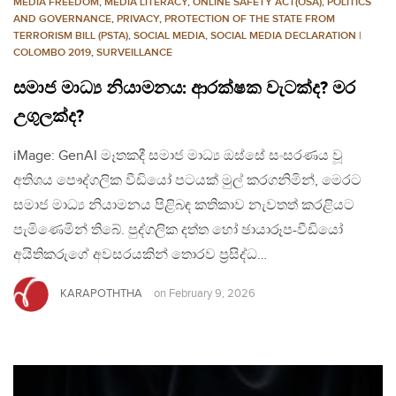
MEDIA FREEDOM
,
MEDIA LITERACY
,
ONLINE SAFETY ACT(OSA)
,
POLITICS
AND GOVERNANCE
,
PRIVACY
,
PROTECTION OF THE STATE FROM
TERRORISM BILL (PSTA)
,
SOCIAL MEDIA
,
SOCIAL MEDIA DECLARATION |
COLOMBO 2019
,
SURVEILLANCE
සමාජ මාධ්‍ය නියාමනය: ආරක්ෂක වැටක්ද? මර
උගුලක්ද?
iMage: GenAI මෑතකදී සමාජ මාධ්‍ය ඔස්සේ සංසරණය වූ
අතිශය පෞද්ගලික වීඩියෝ පටයක් මුල් කරගනිමින්, මෙරට
සමාජ මාධ්‍ය නියාමනය පිළිබඳ කතිකාව නැවතත් කරළියට
පැමිණෙමින් තිබේ. පුද්ගලික දත්ත හෝ ඡායාරූප-වීඩියෝ
අයිතිකරුගේ අවසරයකින් තොරව ප්‍රසිද්ධ…
KARAPOTHTHA
on
February 9, 2026