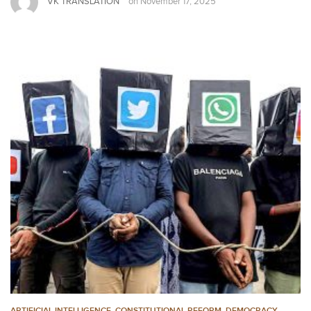
VK TRANSLATION
on
November 17, 2025
ARTIFICIAL INTELLIGENCE
,
CONSTITUTIONAL REFORM
,
DEMOCRACY
,