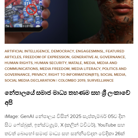
ARTIFICIAL INTELLIGENCE
,
DEMOCRACY
,
ENGAGESMINSL
,
FEATURED
ARTICLES
,
FREEDOM OF EXPRESSION
,
GENERATIVE AI
,
GOVERNANCE
,
HUMAN RIGHTS
,
HUMAN SECURITY
,
MATALE
,
MEDIA
,
MEDIA AND
COMMUNICATIONS
,
MEDIA FREEDOM
,
MEDIA LITERACY
,
POLITICS AND
GOVERNANCE
,
PRIVACY
,
RIGHT TO INFORMATION(RTI)
,
SOCIAL MEDIA
,
SOCIAL MEDIA DECLARATION | COLOMBO 2019
,
SURVELLIANCE
නේපාලයේ සමාජ මාධ්‍ය තහණම සහ ශ්‍රී ලංකාවේ
අපි
iMage: GenAI නේපාලය විසින් 2025 සැප්තැම්බර් 05ව දින
සිට ෆේස්බුක්, ඉන්ස්ටග්‍රෑම්, X (කලින් ට්විටර්), YouTube සහ
තවත් බොහෝ සමාජ මාධ්‍ය සහ සන්නිවේදන වේදිකා 26ක්