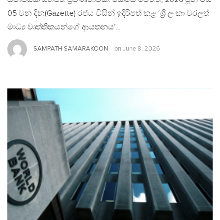
05 වන දින(Gazette) රජය විසින් ඉදිරිපත් කළ ‘ශ්‍රී ලංකා වරලත්
මාධ්‍ය වෘත්තිකයන්ගේ ආයතනය’…
SAMPATH SAMARAKOON
on
June 8, 2026