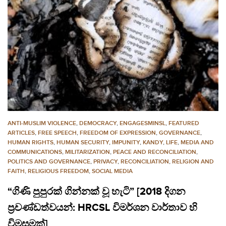
ANTI-MUSLIM VIOLENCE
,
DEMOCRACY
,
ENGAGESMINSL
,
FEATURED
ARTICLES
,
FREE SPEECH
,
FREEDOM OF EXPRESSION
,
GOVERNANCE
,
HUMAN RIGHTS
,
HUMAN SECURITY
,
IMPUNITY
,
KANDY
,
LIFE
,
MEDIA AND
COMMUNICATIONS
,
MILITARIZATION
,
PEACE AND RECONCILIATION
,
POLITICS AND GOVERNANCE
,
PRIVACY
,
RECONCILIATION
,
RELIGION AND
FAITH
,
RELIGIOUS FREEDOM
,
SOCIAL MEDIA
“ගිණි පුපුරක් ගින්නක් වූ හැටි” [2018 දිගන
ප්‍රචණ්ඩත්වයන්: HRCSL විමර්ශන වාර්තාව හි
විමසුමක්]