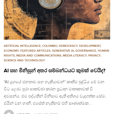
ARTIFICIAL INTELLIGENCE
,
COLOMBO
,
DEMOCRACY
,
DEVELOPMENT,
ECONOMY
,
FEATURED ARTICLES
,
GENERATIVE AI
,
GOVERNANCE
,
HUMAN
RIGHTS
,
MEDIA AND COMMUNICATIONS
,
MEDIA LITERACY
,
PRIVACY
,
SCIENCE AND TECHNOLOGY
AI සහ මිනිසුන් අතර සම්බන්ධයට කුමක් වෙයිද?
“AI යුගයේ ජනතාව සහ හැකියාවන්” කෘතීම බුද්ධිය මේ වන
විට ලොව පුරා සාකච්ඡා කරන ප්‍රධාන මාතෘකාවක් වී
අවසන්ය. එම පද්ධතීන් මිනිසාට ඇති අතිශය වැදගත්ක සේම,
එයින් වන හානී, එසේත් නැතිනම් එහි සෘණාත්මක…