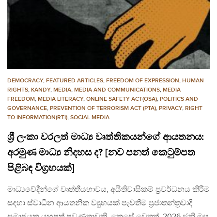
DEMOCRACY
,
FEATURED ARTICLES
,
FREEDOM OF EXPRESSION
,
HUMAN
RIGHTS
,
KANDY
,
MEDIA
,
MEDIA AND COMMUNICATIONS
,
MEDIA
FREEDOM
,
MEDIA LITERACY
,
ONLINE SAFETY ACT(OSA)
,
POLITICS AND
GOVERNANCE
,
PREVENTION OF TERRORISM ACT (PTA)
,
PRIVACY
,
RIGHT
TO INFORMATION(RTI)
,
SOCIAL MEDIA
ශ්‍රී ලංකා වරලත් මාධ්‍ය වෘත්තිකයන්ගේ ආයතනය:
අරමුණ මාධ්‍ය නිදහස ද? [නව පනත් කෙටුම්පත
පිළිබඳ විග්‍රහයක්]
මාධ්‍යවේදීන්ගේ වෘත්තීයභාවය, අයිතිවාසිකම් ප්‍රවර්ධනය කිරීම
සඳහා ස්වාධීන ආයතනික ව්‍යුහයක් පැවතීම ප්‍රජාතන්ත්‍රවාදී
සමාජයක යහපත් ප්‍රවණතාවකි. කෙසේ වෙතත්, 2026 ජූනි මස