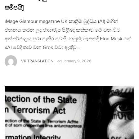
සමීපයි]
iMage Glamour magazine UK කෘත්‍රිම බුද්ධිය (AI) මගින්
ජනනය කරන ලද ඡායාරූප පිළිබඳ කතිකාව මේ වන විට
අන්තර්ජාලය පුරා පැතිර පවතී. නමුත්, මෑතකදී Elon Musk ගේ
xAI වේදිකාව වන Grok වටා ඇතිවූ…
VK TRANSLATION
on
January 9, 2026