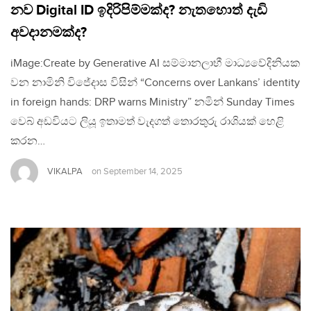
නව Digital ID ඉදිරිපිම්මක්ද? නැතහොත් දැඩි
අවදානමක්ද?
iMage:Create by Generative AI සම්මානලාභී මාධ්‍යවේදිනියක
වන නාමිනි විජේදාස විසින් “Concerns over Lankans’ identity
in foreign hands: DRP warns Ministry” නමින් Sunday Times
වෙබ් අඩවියට ලියූ ඉතාමත් වැදගත් තොරතුරු රාශියක් හෙළි
කරන…
VIKALPA
on
September 14, 2025