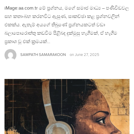
iMage:aa.com.tr මේ ප්‍රශ්නය, මගේ සමාජ මාධ්‍ය – පණිවිඩවල
සහ කතා-බහ කරනවිට ඇසුණ, සාකච්ඡා කළ ප්‍රශ්නවලින්
එකක්ය. ඇතැම් අයගේ තිබුණේ ප්‍රශ්නයකටත් වඩා
බලාපොරොත්තු කඩවීම පිළිබද දුක්මුසු හැගීමක්, ඒ හැගීම
ප්‍රකාශ වූ එක් ක්‍රමයක්…
SAMPATH SAMARAKOON
on
June 27, 2025