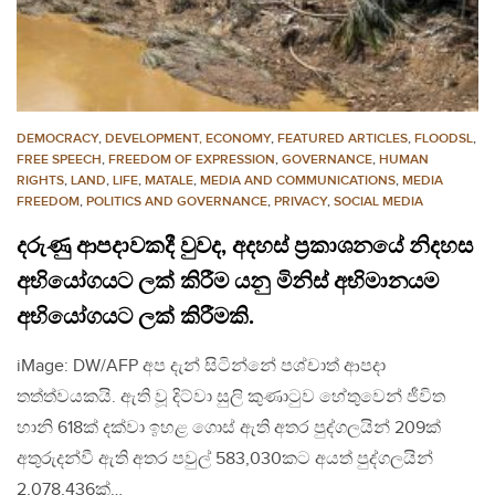
DEMOCRACY
,
DEVELOPMENT, ECONOMY
,
FEATURED ARTICLES
,
FLOODSL
,
FREE SPEECH
,
FREEDOM OF EXPRESSION
,
GOVERNANCE
,
HUMAN
RIGHTS
,
LAND
,
LIFE
,
MATALE
,
MEDIA AND COMMUNICATIONS
,
MEDIA
FREEDOM
,
POLITICS AND GOVERNANCE
,
PRIVACY
,
SOCIAL MEDIA
දරුණු ආපදාවකදී වුවද, අදහස් ප්‍රකාශනයේ නිදහස
අභියෝගයට ලක් කිරීම යනු මිනිස් අභිමානයම
අභියෝගයට ලක් කිරීමකි.
iMage: DW/AFP අප දැන් සිටින්නේ පශ්චාත් ආපදා
තත්ත්වයකයි. ඇති වූ දිට්වා සුලි කුණාටුව හේතුවෙන් ජීවිත
හානි 618ක් දක්වා ඉහළ ගොස් ඇති අතර පුද්ගලයින් 209ක්
අතුරුදන්වී ඇති අතර පවුල් 583,030කට අයත් පුද්ගලයින්
2,078,436ක්…