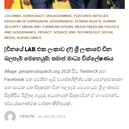
COLOMBO
,
DEMOCRACY
,
ENGAGESMINSL
,
FEATURED ARTICLES
,
FREEDOM OF EXPRESSION
,
GOVERNANCE
,
HUMAN RIGHTS
,
HUMAN
SECURITY
,
MEDIA AND COMMUNICATIONS
,
MEDIA FREEDOM
,
POLITICS
AND GOVERNANCE
,
PRIVACY
,
SCIENCE AND TECHNOLOGY
,
SOCIAL
MEDIA
,
SURVELLIANCE
[චීනයේ LAB එක ලංකාව ද?] ශ්‍රී ලංකාවේ චීන
බලපෑම් මෙහෙයුම්: සමාජ මාධ්‍ය විශ්ලේෂණය
iMage: peoplesdispatch.org 2021 සිට Twitter/X සහ
Facebook මත පවතින දැඩි ව්‍යාප්තශීලීත්වයක් පෙන්නුම්කරන
සහ සාධක මත සිදුකරන චීන බලපෑම් මෙහෙයුම් ශ්‍රී ලංකාවේ
සිදුකිරීම පිළිබද ගැඹුරු අධ්‍යනයන් සිදුකරමින් ඒ හා සම්බන්ධ
පර්යේෂනාත්මක වාර්තා කිහිපයක්…
VIKALPA
on
July 29, 2025