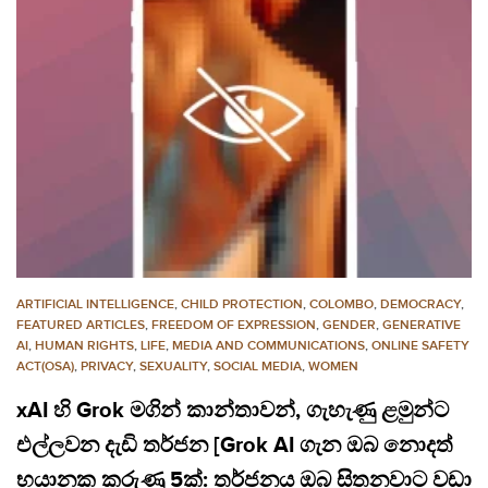
ARTIFICIAL INTELLIGENCE
,
CHILD PROTECTION
,
COLOMBO
,
DEMOCRACY
,
FEATURED ARTICLES
,
FREEDOM OF EXPRESSION
,
GENDER
,
GENERATIVE
AI
,
HUMAN RIGHTS
,
LIFE
,
MEDIA AND COMMUNICATIONS
,
ONLINE SAFETY
ACT(OSA)
,
PRIVACY
,
SEXUALITY
,
SOCIAL MEDIA
,
WOMEN
xAI හි Grok මගින් කාන්තාවන්, ගැහැණු ළමුන්ට
එල්ලවන දැඩි තර්ජන [Grok AI ගැන ඔබ නොදත්
භයානක කරුණු 5ක්: තර්ජනය ඔබ සිතනවාට වඩා