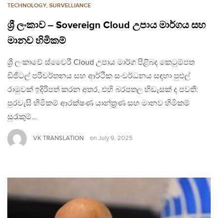
TECHNOLOGY
,
SURVELLIANCE
ශ්‍රී ලංකාව – Sovereign Cloud උපාය මාර්ගය සහ
මානව හිමිකම්
ශ්‍රී ලංකාවේ ස්වෛරී Cloud උපාය මාර්ග පිළිබද කෙටුම්පත
ඩිජිටල් පරිවර්තනය සහ ආර්ථික සංවර්ධනය සඳහා පුළුල්
රාමුවක් ඉදිරිපත් කරන අතර, එහි බරපතල හිඩැසක් ද පවතී:
පුරවැසි හිමිකම් ආරක්ෂණ යාන්ත්‍රණ සහ මානව හිමිකම්
සුරැකුම්…
VK TRANSLATION
on
July 9, 2025