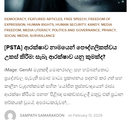
DEMOCRACY
,
FEATURED ARTICLES
,
FREE SPEECH
,
FREEDOM OF
EXPRESSION
,
HUMAN RIGHTS
,
HUMAN SECURITY
,
KANDY
,
MEDIA
FREEDOM
,
MEDIA LITERACY
,
POLITICS AND GOVERNANCE
,
PRIVACY
,
SOCIAL MEDIA
,
SURVEILLANCE
[PSTA] ආරක්ෂාව නාමයෙන් පෞද්ගලිකත්වය
උකස් කිරීම: සැබෑ ආරක්ෂාව යනු කුමක්ද?
iMage: GenAI මෑතකදී මොනරාගල සහ හම්බන්තොට
ප්‍රදේශවල පැවැති සමාජ මාධ්‍ය ප්‍රකාශනය පදනම් කර ගත් සහ
කාලීන වැදගත්කමක් සහිත ‘යෝජිත ත්‍රස්තවාදයෙන් රාජ්‍ය
ආරක්ෂා කිරීමේ පනත’ පිළිබඳ සාකච්ඡාවලදී මතුවූ එක් ප්‍රධාන
තර්කයක් වූයේ, අපරාධකරුවන්,…
SAMPATH SAMARAKOON
on
February 13, 2026