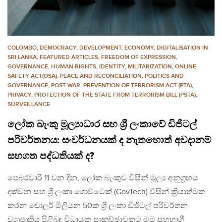
COLOMBO
,
DEMOCRACY
,
DEVELOPMENT, ECONOMY
,
DIGITALISATION IN
SRI LANKA
,
FEATURED ARTICLES
,
FREEDOM OF EXPRESSION
,
GOVERNANCE
,
HUMAN RIGHTS
,
IDENTITY
,
MILITARIZATION
,
ONLINE
SAFETY ACT(OSA)
,
PEACE AND RECONCILIATION
,
POLITICS AND
GOVERNANCE
,
POST-WAR
,
PREVENTION OF TERRORISM ACT (PTA)
,
PRIVACY
,
PROTECTION OF THE STATE FROM TERRORISM BILL (PSTA)
,
SURVEILLANCE
ලෝක බැංකු මූල්‍යාධාර සහ ශ්‍රී ලංකාවේ ඩිජිටල්
පරිවර්තනය: සංවර්ධනයක් ද නැතහොත් අවදානම්
සහගත පද්ධතියක් ද?
පෙබරවාරි 11 වන දින, ලෝක බැංකුව විසින් මූල්‍ය අනුග්‍රහය
දක්වන සහ ශ්‍රී ලංකා ගොව්ටෙක් (GovTech) විසින් ක්‍රියාත්මක
කරන ඩොලර් මිලියන 50ක ශ්‍රී ලංකා ඩිජිටල් පරිවර්තන
ව්‍යාපෘතිය පිළිබඳ විධායක සාකච්ඡාවකට මම සහභාගී