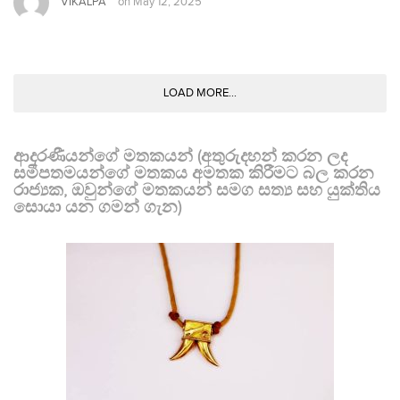
VIKALPA
on
May 12, 2025
LOAD MORE...
ආදරණීයන්ගේ මතකයන් (අතුරුදහන් කරන ලද
සමීපතමයන්ගේ මතකය අමතක කිරීමට බල කරන
රාජ්‍යක, ඔවුන්ගේ මතකයන් සමග සත්‍ය සහ යුක්තිය
සොයා යන ගමන් ගැන)