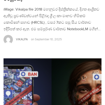
iMage: Vikalpa file 2018 මහනුවර දිස්ත්‍රික්කයේ, දිගත ආශ්‍රිතව
ඇතිවූ ප්‍රචණ්ඩත්වයන් පිළිබද ශ්‍රී ලංකා මානව හිමිකම්
කොමිෂන් සභාව (HRCSL) , වසර 7කට පසු සිය වාර්තාව
ඉදිරිපත් කර ඇත. එම සම්පූර්ණ වාර්තාව NotebookLM මගින්…
VIKALPA
on
September 10, 2025