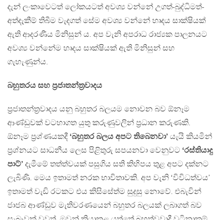
දැන් ලංකාවෙටත් ලෝකයටත් අවශ්‍ය වන්නේ උගත්-බුද්ධිමත්-
අත්දැකීම් තිබීම වැදගත් සේම අවශ්‍ය වන්නේ හෘදය සාක්ෂියක්
ඇති ආදරණීය මිනිසුන් ය. අප වැනි අපරාධ රාජ්‍යක පාලනයට
අවශ්‍ය වන්නේම හෘදය සාක්ෂියක් ඇති මිනිසුන් සහ
ගැහැණුන්ය.
බහුතරය සහ ප්‍රජාතන්ත්‍රවාදය
ප්‍රජාතන්ත්‍රවාදය යනු බහුතර බලයම නොවන බව ඕනෑම
ආණ්ඩුවක් වටහාගත යුතු කරුණුවලින් ප්‍රධාන කරුණකි.
ඕනෑම ප්‍රශ්ණයකදී
‘බහුතර බලය අපට තිබෙනවා’
යැයි කියමින්
ප්‍රශ්නයට සාධනීය ලෙස පිළිතුරු සපයනවා වෙනුවට
‘රස්තියාදු
පාට්’
දැමීමේ තත්ත්වයක් පසුගිය සති කිහිපය තුළ අපට දක්නට
ලැබිණි. මෙය ඉතාමත් නරක භාවිතාවකි. අප වැනි ‘විවිධත්වය’
ඉතාමත් වැඩි රටකට එය කිසිසේත්ම සුදුසු නොවේ. එබැවින්
ජාජබ ආණ්ඩුව මැතිවරණයෙන් බහුතර බලයක් ලබාගත් බව
සැබෑවක් වුවත්, ඔවුන් ක්‍රියාකළ යුත්තේ බහුත්වවාදී වටිනාකම්