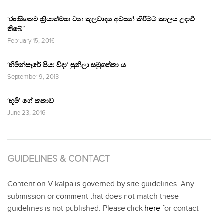
‘රහසිගතව ක්‍රියාත්මක වන කුලවාදය අවසන් කිරීමට කාලය උදාවී
තිබේ.’
February 15, 2016
‘හිමින්සැරේ පියා විදා‘ සුනිලා සමුගත්තා ය.
September 9, 2013
‘භූමි’ ගේ කතාව
June 23, 2016
GUIDELINES & CONTACT
Content on Vikalpa is governed by site guidelines. Any
submission or comment that does not match these
guidelines is not published. Please click
here
for contact