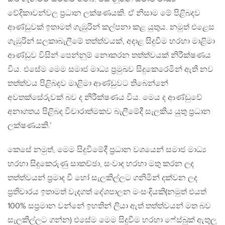
වේදිකාවන්වල ප්‍රධාන ලක්ෂණයකි. ඒ නිසාම මේ පිළිබදව
ආණ්ඩුවක් ඉතාමත් ගැඹුරින් කල්පනා කළ යුතුය. නමුත් එළෙස
ගැඹුරින් සලකාබැලීමේ තත්ත්වයක්, අදාළ සිදුවීම හරහා මාළිමා
ආණ්ඩුව විසින් පෙන්නුම් නොකරන තත්ත්වයක් නිරීක්ෂණය
විය. එසේම මෙම සමාජ මාධ්‍ය ප්‍රමුඛව සිදුකෙරෙමින් ඇති නව
තත්ත්වය පිළිබදව මාළිමා ආණ්ඩුවට තිබෙන්නේ
අවතක්සේරුවක් බව ද නිරීක්ෂණය විය. මෙය ද ආණ්ඩුවේ
අනාගතය පිළිබද විචාරාත්මකව බැලීමේදී සැලකිය යුතු ප්‍රධාන
ලක්ෂණයකි.’
කෙසේ නමුත්, මෙම සිදුවීමේදී ප්‍රධාන වශයෙන් සමාජ මාධ්‍ය
හරහා සිදුකෙරුණු සාකච්ඡා, සංවාද හරහා මතු කරන ලද
තත්ත්වයන් ප්‍රමාද වී හෝ සැලකිල්ලට ගනිමින් දක්වන ලද
ප්‍රතිචාරය ඉතාමත් වැදගත් දේශපාලන මංසංදියකි(නමුත් එයත්
100% සප්‍රමාන වන්නේ ඉහතින් ලියා ඇත් තත්ත්වයන් මත බව
සැලකිල්ලට ගන්න) එසේම මෙම සිදුවීම හරහා ෆේස්බුක් ඇතුලු