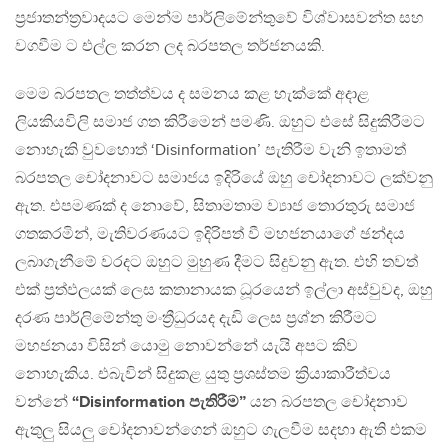
ප්‍රජාතන්ත්‍රවාදයට මෙන්ම පාර්ලිමේන්තුවේ විශ්වාසවන්ත සහ
වගවීම ට එල්ල කරන ලද බරපතල තර්ජනයකි.
මෙම බරපතල තත්ත්වය ද සමනය කළ හැක්කේ අදාළ
ලියකියවිලි සමාජ ගත කිරීමෙන් පමණි. ඔහුට එසේ සිදුකිරීමට
නොහැකි වුවහොත් ‘Disinformation’ පැතිරීම වැනි ඉතාමත්
බරපතල චෝදනාවට සමාජය ඉදිරියේ ඔහු චෝදනාවට ලක්වනු
ඇත. එපමණක් ද නොවේ, සිතාමතාම ව්‍යාජ තොරතුරු සමාජ
ගතකරමින්, මැතිවරණයට ඉදිරිපත් වී මහජනයාගේ ඡන්දය
ලබාගැනීමේ වරදට ඔහුට මුහුණ දීමට සිදුවනු ඇත. එහි තවත්
එක් ප්‍රත්ඵලයක් ලෙස කතානායක ධූරයෙන් ඉල්ලා අස්වුවද, ඔහු
දරණ පාර්ලිමේන්තු මංත්‍රීධුරයද දැඩි ලෙස ප්‍රශ්න කිරීමට
මහජනයා විසින් යොමු නොවන්නේ යැයි අපට කිව
නොහැකිය. එබැවින් සිදුකළ යුතු ප්‍රශස්තම ක්‍රියාකාරීත්වය
වන්නේ
“Disinformation පැතිරීම”
යන බරපතල චෝදනාව
ඇතුලු සියලු චෝදනාවන්ගෙන් ඔහුට ගැලවීම සදහා ඇති එකම