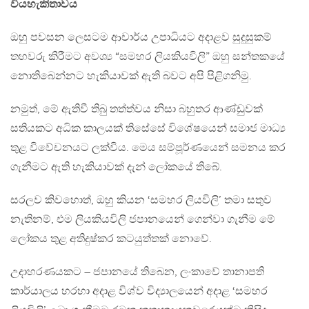
වියහැකිතාවය
ඔහු පවසන ලෙසටම ආචාර්ය උපාධියට අදාළව සුදුසුකම්
තහවරු කිරීමට අවශ්‍ය “සමහර ලියකියවිලි” ඔහු සන්තකයේ
නොතිබෙන්නට හැකියාවක් ඇති බවට අපි පිළිගනිමු.
නමුත්, මේ ඇතිවී තිබු තත්ත්වය නිසා බහුතර ආණ්ඩුවක්
සතියකට අධික කාලයක් තිසේසේ විශේෂයෙන් සමාජ මාධ්‍ය
තුළ විවේචනයට ලක්විය. මෙය සම්පූර්ණයෙන් සමනය කර
ගැනීමට ඇති හැකියාවක් දැන් ලෝකයේ තිබේ.
සරලව කිවහොත්, ඔහු කියන ‘සමහර ලියවිලි’ තමා සතුව
නැතිනම්, එම ලියකියවිලි ජපානයෙන් ගෙන්වා ගැනීම මේ
ලෝකය තුළ අතිදුෂ්කර කටයුත්තක් නොවේ.
උදාහරණයකට – ජපානයේ තිබෙන, ලංකාවේ තානාපති
කාර්යාලය හරහා අදාළ විශ්ව විද්‍යාලයෙන් අදාළ ‘සමහර