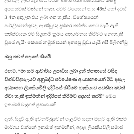
ලියවිලි’ ලබා ගැනීමට රටක කතානායකවරෙයක්ට කිසිදු
අපහසුවක් වන්නේ නැත. අවම වශයෙන් පැය 48ක් හෝ දවස්
3-4ක අතුලත එය ලබා ගත හැකිය. විශේෂයෙන්
පාර්ලිමේන්තුවද, ආණ්ඩුවද දුෂ්කර තත්ත්වයකට වැටී ඇති
තත්ත්වයක එම සිග්‍රගාමී ක්‍රමය අනුගමනය කිරීමට නොහැකි
වූයේ ඇයි? කෙසේ නමුත් එයත් අතපසු වූවා යැයි අපි පිළිගනිමු.
ඔහු තවත් දෙයක් කියයි.
එනම්,
“මා හට ආචාර්ය උපාධිය ලබා දුන් ජපානයේ වසීද
විශ්වවිද්‍යාලයට අනුබද්ධ පර්යේෂණ ආයතනයෙන් ඊට අදාල
අධ්‍යාපන ලියකියවිලි ඉදිරිපත් කිරීමේ හැකියාව පවතින බවත්
ඒවා හැකි ඉක්මනින් ඉදිරිපත් කිරීමට අදහස් කරමි”
මෙය
ඉතාමත් වැදගත් ප්‍රකාශයකි.
දැන්, සිදුවී ඇති අවනම්බුවෙන් ගැලවීම සදහා ඔහුට ඇති එකම
මාර්ගය වන්නේ ඉතාමත් ඉක්මනින්, අදාළ ලියකියවිලි සමාජ