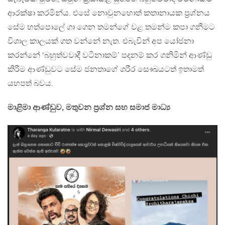
ආරක්ෂා කරමින්ය. එසේ නොවුනහොත් කතානායක ප්‍රශ්නය
සේම හත්පොලේ ගා ගෙන තමන්ගේ වළ තමන්ම කපා ගනීමට
විශාල කාලයක් ගත වන්නේ නැත. එබැවින් අප යෝජනා
කරන්නේ ‘බහුත්වවාදී වටිනාකම්’ පදනම් කර ගනිමින් ආණ්ඩු
කිරීම ආණ්ඩුවට සේම ජනතාගේ ශරීර සෞඛයටත් ඉතාමත්
යහපත් බවය.
මාළිමා ආණ්ඩුව, මතුවන ප්‍රශ්න සහ සමාජ මාධ්‍ය