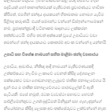
කලාපයක් මතුවිය. ඉහත සාකච්ඡා කළ පරිදි තමන්ට නැති
පදවියක් හෝ තානාන්තරයක් මැතිවරණ ප්‍රචාරණයට භාවිතා
කිරීමත්, එමගින් ඡන්දය දායකයන් හිතාමතාම නොමග යැවීම
පිළිබද කරුණයි. එයත් සම්බන්ධ වන්නේ ඩිස්ඉන්ෆොමේෂන්
නම්, ප්‍රජාතන්ත්‍රවාදී වටිනාකම් ඛාදනයට ලක්කරන
තත්ත්වයටයි. එහිම තවත් අක්ෂයක් වූයේ උපාධියට වඩා
තමන්ගේ ඡන්ද දායකයාට කොතරම් අවංක වන්නේ ද යන්නයි.
උපාධි සහ විශේෂ නාමයන් සහිත මාළිමා ඡන්ද ව්‍යාපාරය
උපාධිය, ආචාර්ය, නීතිඥ ආදී නාමයන් මැතිවරණයකදී
උත්කර්ෂයට නැංවීම ලංකාවේ වෙනත් කිසිදු දේශපාලන
පක්ෂයකට වඩා ගොඩනගනු ලැබූවේ ජාතික ජනබලවේගය යි.
දැන් එය ම ජාතික ජනබලවේගයට පාරාවළල්ක් වී ඇති
සැටියකි. එසේ නමුත්, රටක ව්‍යවස්ථා සභාවට හෙවත්
පාර්ලිමේන්තුවට උගත්-බුද්ධිමත් මිනිසුන් සහ ගැහැණුන්ගේ
නියෝජනය කිසිදු ලෙසක අව-තක්සේරුවට ලක්වන්නේ නැත.