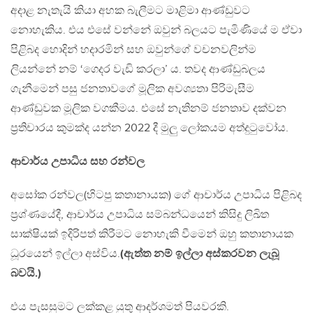
අදාළ නැතැයි කියා අහක බැලීමට මාළිමා ආණ්ඩුවට
නොහැකිය. එය එසේ වන්නේ ඔවුන් බලයට පැමිණියේ ම ඒවා
පිළිබද හොදින් හදාරමින් සහ ඔවුන්ගේ වචනවලින්ම
ලියන්නේ නම් ‘ගෙදර වැඩි කරලා’ ය. තවද ආණ්ඩුබලය
ගැනීමෙන් පසු ජනතාවගේ මූලික අවශ්‍යතා පිරිමැසීම
ආණ්ඩුවක මූලික වගකීමය. එසේ නැතිනම් ජනතාව දක්වන
ප්‍රතිචාරය කුමක්ද යන්න 2022 දී මුලු ලෝකයම අත්දුටුවෝය.
ආචාර්ය උපාධිය සහ රන්වල
අසෝක රන්වල(හිටපු කතානායක) ගේ ආචාර්ය උපාධිය පිළිබද
ප්‍රශ්ණයේදී, ආචාර්ය උපාධිය සම්බන්ධයෙන් කිසිදු ලිඛිත
සාක්ෂියක් ඉදිරිපත් කිරීමට නොහැකි වීමෙන් ඔහු කතානායක
ධූරයෙන් ඉල්ලා අස්විය.
(ඇත්ත නම් ඉල්ලා අස්කරවන ලැබූ
බවයි.)
එය පැසසුමට ලක්කළ යුතු ආදර්ශමත් පියවරකි.