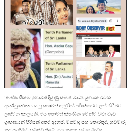
‘තාක්ෂණිකව ඉතාමත් දියුණු සමාජ මාධ්‍ය යුගයක රටක
ආණ්ඩුකරනය යනු ඉතාමත් ගැඹුරින් පරීක්ෂාවට ලක් කිරීමට
ලක්වන කාලයකි. එය ඉතාමත් ක්ෂණික මෙන්ම වඩා වැඩි
ග්‍රාහකයන් පිරිසක් අතර අදහස්, මතවාද සහ තොරතුරු හුවමාරු
කර ගැනීමට සමත්ව තිබේ. එය නූතන සමාජ මාධ්‍ය