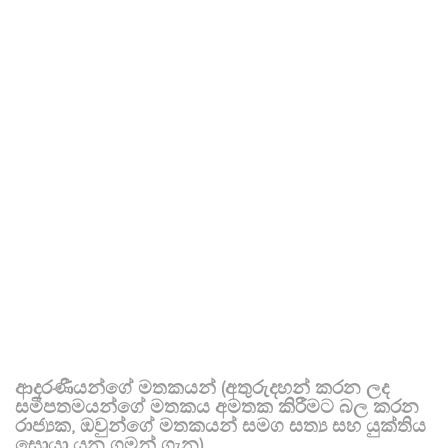
ආදරණීයන්ගේ මතකයන් (අතුරුදහන් කරන ලද
සමීපතමයන්ගේ මතකය අමතක කිරීමට බල කරන
රාජ්‍යක, ඔවුන්ගේ මතකයන් සමග සත්‍ය සහ යුක්තිය
සොයා යන ගමන් ගැන)