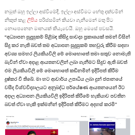
නමුත් ඔහු ඉල්ලා අස්වීමේදී, ඉල්ලා අස්වීමට හේතු දක්වමින්
නිකුත් කළ
ලිපිය
පරිස්සමින් කියවා ගැනීමෙන් මතු පිට
නොපෙනෙන මානයක් කියැවෙයි. ඔහු මෙසේ පවසයි.
“අධ්‍යාපන සුදුසුකම් පිළිබඳ කිසිදු සාවද්‍ය ප්‍රකාශයක් තමන් විසින්
සිදු කර නැති බවත් තම අධ්‍යාපන සුදුසුකම් තහවුරු කිරීම සඳහා
අවශ්‍ය සමහර ලියකියවිලි මේ මොහොතේ තමා සතුව නොමැති
බැවින් ඒවා අදාළ ආයතනවලින් ලබා ගැනීමට සිදුව ඇති බවත්
එම ලියකියවිලි මේ මොහොතේ කඩිනමින් ඉදිරිපත් කිරීම
දුෂ්කර වී තිබේ. මා හට ආචාර්ය උපාධිය ලබා දුන් ජපානයේ
වසීද විශ්වවිද්‍යාලයට අනුබද්ධ පර්යේෂණ ආයතනයෙන් ඊට
අදාල අධ්‍යාපන ලියකියවිලි ඉදිරිපත් කිරීමේ හැකියාව පවතින
බවත් ඒවා හැකි ඉක්මනින් ඉදිරිපත් කිරීමට අදහස් කරමි”