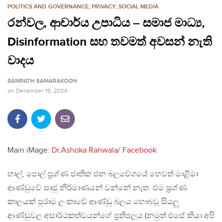
POLITICS AND GOVERNANCE
,
PRIVACY
,
SOCIAL MEDIA
රන්වල, ආචාර්ය උපාධිය – සමාජ මාධ්‍ය,
Disinformation සහ තවමත් අවසන් නැති
වාදය
SAMPATH SAMARAKOON
on
December 19, 2024
Main iMage:
Dr.Ashoka Ranwala/ Facebook
හාල්, පොල් ප්‍රශ්ණ ජාතික ජන බලවේගයේ හෙවත් මාළිමා
ආණ්ඩුවේ සෘජු නිර්මාණයන් වන්නේ නැත. එම ප්‍රශ්ණ
කාලයක් පුරාම ලංකාවේ ආණ්ඩු බලය හොබවූ සියලු
ආණ්ඩුවල අසාර්ථකත්වයන්ගේ ප්‍රතිපලය.(නමුත් එසේ කියා අපි