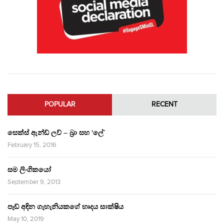
POPULAR
RECENT
සෙක්ස් ඇන්ඩ් ලව් – බ්‍රා සහ ‘ලේ’
February 15, 2016
සම ලිංගිකයෝ
September 9, 2013
පෑඩ් අඳින ගැහැනියකගේ හෘදය සාක්ෂිය
May 10, 2019