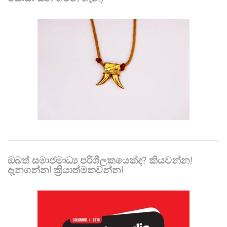
ඔබත් සමාජමාධ්‍ය පරිශීලකයෙක්ද? කියවන්න!
දැනගන්න! ක්‍රියාත්මකවන්න!