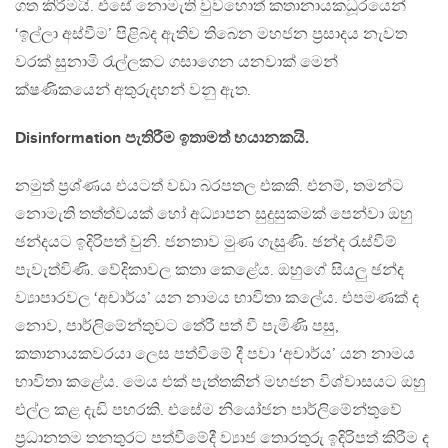
ගත කිරීමයි. එසේ නොමැති වුවහොත් කතානායකධූරයෙන්
‘ඉල්ලා අස්වීම’ පිළිබද ඇතිව තිබෙන මහජන ප්‍රසාදය නැවත
වරක් සුනාමි රැල්ලකට ගසාගෙන යනවාක් මෙන්
ක්ෂණිකයෙන් අතුරුදහන් වනු ඇත.
Disinformation පැතිරීම ඉතාමත් භයානකයි.
නමුත් ප්‍රශ්ණය එයටත් වඩා බරපතල එකකි. එනම්, තමන්ට
නොමැති තත්ත්වයක් හෝ අධ්‍යාපන සුදුසුකමක් පෙන්වා ඔහු
ඡන්දයට ඉදිරිපත් වුනි. ජනතාව මුණ ගැසුණි. ඡන්ද රැස්වීම්
පැවැත්විණි. වේදිකාවල කතා කෙළේය. ඔහුගේ සියලු ඡන්ද
ව්‍යාපාරවල ‘අචාර්ය’ යන නාමය භාවිතා කලේය. එපමණක් ද
නොව, පාර්ලිමේන්තුවට තේරී පත් වී පැමිණි පසු,
කතානායකවරයා ලෙස පත්වීමේ දී පවා ‘අචාර්ය’ යන නාමය
භාවිතා කළේය. මෙය එක් පැත්තකින් මහජන විශ්වාසයට ඔහු
එල්ල කළ දැඩි පහරකි. එසේම නියෝජන පාර්ලිමේන්තුවේ
ප්‍රධානතම තනතුරට පත්වීමේදී ව්‍යාජ තොරතුරු ඉදිරිපත් කිරීම ද