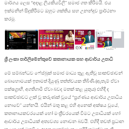
මාර්ගය ලෙස “අදාළ ලියකියවිලි” සමාජ ගත කිරීමයි. එය
ඉක්මනින් සිදුකිරීමට ඔහුට ශක්තිය සහ උනන්දුව ප්‍රාර්ථනා
කරමු.
ශ්‍රී ලංකා පාර්ලිමේන්තුවේ කතානායක සහ ආචාර්ය උපාධි
මේ සම්බන්ධව ෆේස්බුක් සමාජ මාධ්‍ය තුළ ඇතිවූ සාකච්ඡාවන්
බොහොමයක් ඉතාමත් දියුණු තත්ත්වයක තිබිණි.(ඇතැම් ඒවා
පක්ෂග්‍රාහී, අගතිගාමී ඒවා බවද මතක් කළ යුතුය) එහිදී ද
සාකච්ඡාවට ලක් වූ කරුණක් වූයේ “ප්‍රශ්ණය ආචාර්ය උපාධිය
නොවේ” යන්නයි. එයින් මතු කළ එහි අනෙක් අක්ෂය වූයේ,
කතානායකවරයෙක් හෝ මංත්‍රීවරයෙක් වීමට උපාධියක් හෝ
ආචාර්ය උපාධියක් අත්‍යවශ්‍ය නොවන බවයි. එහිදී තවත් ප්‍රධාන