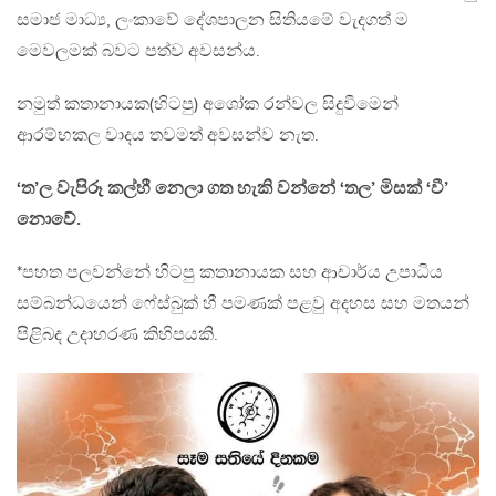
සමාජ මාධ්‍ය, ලංකාවේ දේශපාලන සිතියමේ වැදගත් ම
මෙවලමක් බවට පත්ව අවසන්ය.
නමුත් කතානායක(හිටපු) අශෝක රන්වල සිදුවීමෙන්
ආරම්භකල වාදය තවමත් අවසන්ව නැත.
‘ත’ල වැපිරූ කල්හී නෙලා ගත හැකි වන්නේ ‘තල’ මිසක් ‘වී’
නොවේ.
*පහත පලවන්නේ හිටපු කතානායක සහ ආචාර්ය උපාධිය
සම්බන්ධයෙන් ෆේස්බුක් හී පමණක් පළවු අදහස සහ මතයන්
පිළිබද උදාහරණ කිහිපයකි.