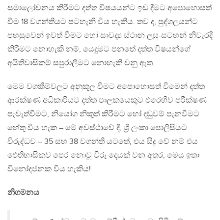
සමාලෝචනය කිරීමට දත්ත විෂයයන්ට ඉඩ දීමට අපොහොසත්
වීම 18 වගන්තියට පටහැනි විය හැකිය. තව ද, පුද්ගලයන්ට
පහසුවෙන් ඉවත් වීමට හෝ සාවද්‍ය ස්ථාන ලඝු-සටහන් නිවැරදි
කිරීමට නොහැකි නම්, යෙදුමට පනතේ දත්ත විෂයන්ගේ
අයිතිවාසිකම් සපුරාලීමට නොහැකි වනු ඇත.
මෙම වගකීම්වලට අනුකූල වීමට අපොහොසත් වීමෙන් දත්ත
ආරක්ෂණ අධිකාරියට දත්ත පාලකයෙකුට එරෙහිව පරීක්ෂණ
පැවැත්වීමට, නියෝග නිකුත් කිරීමට හෝ දඬුවම් පැනවීමට
හේතු විය හැක – මේ අවස්ථාවේ දී, ශ්‍රී ලංකා පොලිසියට
විරුද්ධව – 35 සහ 38 වගන්ති යටතේ, එය සිදු වේ නම් එය
ඓතිහාසිකව පෙර නොවූ විරූ දෙයක් වන අතර, මෙය ඉතා
විනෝදජනක විය හැකිය!
නිගමනය