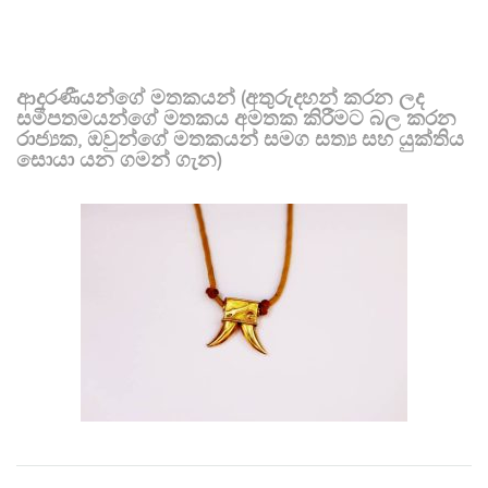
ආදරණීයන්ගේ මතකයන් (අතුරුදහන් කරන ලද
සමීපතමයන්ගේ මතකය අමතක කිරීමට බල කරන
රාජ්‍යක, ඔවුන්ගේ මතකයන් සමග සත්‍ය සහ යුක්තිය
සොයා යන ගමන් ගැන)