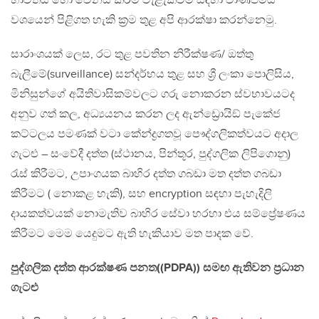
භාවිතය හෝ වෙනස් කිරීම වැළැක්වීම සඳහා වාණිජමය
වශයෙන් පිළිගත හැකි ක්‍රම තුළ අපි ආරක්ෂා කරන්නෙමු.
සාරාංශයක් ලෙස, රට තුළ පවතින නිරීක්ෂණ/ ඔත්තු
බැලීමේ(surveillance) සන්දර්භය තුළ සහ ශ්‍රී ලංකා පොලිසිය,
මිනිසුන්ගේ අයිතිවාසිකම්වලට ගරු නොකරන ස්වභාවයටද
අනුව ගත් කල, අධ්‍යයනය කරන ලද ඇන්ඩ්‍රොයිඞ් පැකේජ
කට්ටලය පමණක් වටා කේන්ද්‍රගතවූ පෞද්ගලිකත්වයට අදාල
ගැටළු – සංවේදී දත්ත (ස්ථානය, පින්තූර, පුද්ගලික ලිපිගොනු)
රැස් කිරීමට, උපාංගයක බාහිර දත්ත ගබඩා මත දත්ත ගබඩා
කිරීමට ( නොකළ හැකි), සහ encryption සඳහා පැහැදිලි
දායකත්වයක් නොමැතිව බාහිර සේවා හරහා එය සම්ප්‍රේෂණය
කිරීමට මෙම යෙදුමට ඇති හැකියාව මත පාදක වේ.
පුද්ගලික දත්ත ආරක්ෂණ පනත((PDPA)) සමඟ ඇතිවන ප්‍රධාන
ගැටළු