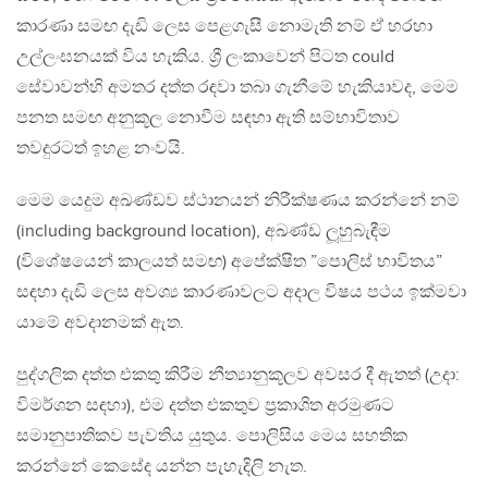
කාරණා සමඟ දැඩි ලෙස පෙළගැසී නොමැති නම් ඒ හරහා
උල්ලංඝනයක් විය හැකිය. ශ්‍රී ලංකාවෙන් පිටත could
සේවාවන්හි අමතර දත්ත රඳවා තබා ගැනීමේ හැකියාවද, මෙම
පනත සමඟ අනුකූල නොවීම සඳහා ඇති සම්භාවිතාව
තවදුරටත් ඉහළ නංවයි.
මෙම යෙදුම අඛණ්ඩව ස්ථානයන් නිරීක්ෂණය කරන්නේ නම්
(including background location), අඛණ්ඩ ලූහුබැඳීම
(විශේෂයෙන් කාලයත් සමඟ) අපේක්ෂිත ”පොලිස් භාවිතය”
සඳහා දැඩි ලෙස අවශ්‍ය කාරණාවලට අදාල විෂය පථය ඉක්මවා
යාමේ අවදානමක් ඇත.
පුද්ගලික දත්ත එකතු කිරීම නීත්‍යානුකූලව අවසර දී ඇතත් (උදා:
විමර්ශන සඳහා), එම දත්ත එකතුව ප්‍රකාශිත අරමුණට
සමානුපාතිකව පැවතිය යුතුය. පොලිසිය මෙය සහතික
කරන්නේ කෙසේද යන්න පැහැදිලි නැත.