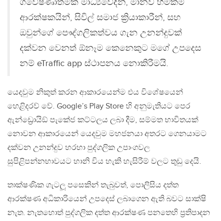
ගවේෂණාත්මක මාධ්‍යවේදීන්, මානව හිමිකම්
ආරක්ෂකයින්, සිවිල් සමාජ ක්‍රියාකාරීන්, සහ
ඔවුන්ගේ පෞද්ගලිකත්වය ගැන උනන්දුවක්
දක්වන වෙනත් ඕනෑම කෙනෙකුට මගේ උපදෙස
නම් eTraffic app ස්ථාපනය නොකිරීමයි.
යෙදවුම නිකුත් කරන ආකාරයෙන්ම එය විශේෂයෙන්
හෙළිදරව් වේ. Google’s Play Store හි අනුමැතියට පෙර
ඇන්ඩ්‍රොයිඞ් පැකේජ කට්ටලය ලබා දීම, සම්මත භාවිතයක්
නොවන ආකාරයෙන් යෙදවුම මහජනයා අතරට ගෙනයාමට
දක්වන උනන්දුව හරහා පුද්ගලික උපාංගවල
සුපිළිපන්නභාවයට හානි විය හැකි හැසිරීම් වලට තුඩු දෙයි.
තාක්ෂණික ගැටලූ පසෙකින් තැබුවත්, පොලිසිය දත්ත
ආරක්ෂණ අධිකාරියෙන් උපදෙස් ලබාගෙන ඇති බවට සාක්ෂි
නැත. නැතහොත් පුද්ගලික දත්ත ආරක්ෂණ පනතෙහි ප්‍රතිපාදන