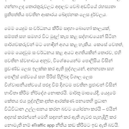
ගන්නා ලද තොරතුරුවලට අදාලව වෙබ් අඩවියේ රහස්‍යතා
ප්‍රතිපත්තිය පවතින ආකාරය ඛේදජනක ලෙස දුර්වලය.
මෙම යෙදුම සංවර්ධනය කිරීම සඳහා බොහෝ කාලයක්,
සම්පත් සහ සමහර විට මුදල් කැප කළ සද්භාවයෙන් සිටින
පාර්ශවකරුවන් මට හොඳින් අගය කළ හැකිය. කෙසේ වෙතත්,
මෙම යෙදවුම සංවර්ධනය කළ අයට අගතියකින් තොරව, එහි
පවතින ස්වභාවය අනුව, විශේෂයෙන්ම පොලිසිය විසින්
ප්‍රචණ්ඩ ලෙස ඉලක්ක කර ඇති පුද්ගලයන්, අනන්‍යතා සහ
පොලිස් සේවයේ සහ පිරිස් පිලිබද විශාල ලෙස
විශ්වාසනීයත්වයේ පළුදු වීම් දිගටම පවතින ප්‍රජාවන් විසින්
භාවිතා කිරීම නිර්දේශ නොකරයි. මාර්තු මාසයේදී, යෙදුමේ
කේතය එය පුද්ගලික දත්ත ආරක්ෂණ පනතෙහි ප්‍රධාන
විධිවිධාන උල්ලංඝනය කරන බවට යෝජනා කරයි – එයින්
අදහස් කරන්නේ මෙහි සඳහන් කර ඇති ගැටළු පැහැදිලි කර
නොමැති නම් eTraffic app නීතිය කඩ කිරීමට ඉඩ ඇති බවයි.