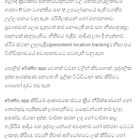
පිළිබඳ ක්‍රියාකාරී සන්නිවේදනයන් වල නොපැහැදිලිතාවය
හරහා 11 වන වගන්තිය සහ V උපලේඛනයේ ඇති වගකීම්
උල්ලංඝනය වනු ඇත. පරිශීලකයන් හෝ මහජනතාව
ප්‍රමාණවත් ලෙස දැනුවත් කර නොමැති නම් සහ නීත්‍යානුකූල
පදනමක් (අනුමැතිය, නීතිමය බැඳීම්, ආදිය) ලබා දී නැත්නම්,
ස්ථිර ස්ථාන ලූහුබැඳීම(persistent location tracking ) නිසා එය
විනිවිදභාවයේ අවශ්‍යතාවයට පටහැනි වනු ඇත.
පොලිස් eTraffic app වෙනත් වචන වලින් කිවහොත්, පුද්ගලික
දත්ත ආරක්ෂණ පනතෙ හි මූලික විධිවිධාන කඩ කිරීමට
බොහෝ දුරට ඉඩ ඇත.
eTraffic app කිසියම් ආකාරයක ස්වයංක්‍රීය නීරීක්ෂණයන් හෝ
තොරතුරු පැතිකඩක් ලබාගැනීමට යොදවන්නේ නම් (උදා,
අඛණ්ඩ ස්ථාන දත්ත, වාර්තා කරන ලද හෝ වාර්තා කළ
හැසිරීම් ආදිය මත පුද්ගලයන්ගේ අවදානම් හෝ තර්ජන මට්ටම්
ලකුණු කිරීම), එවැනි තීරණ අභියෝගයට ලක් කිරීමට හෝ