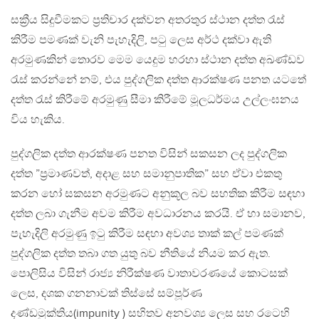
සක්‍රීය සිදුවීමකට ප්‍රතිචාර දක්වන අතරතුර ස්ථාන දත්ත රැස්
කිරීම පමණක් වැනි පැහැදිලි, පටු ලෙස අර්ථ දක්වා ඇති
අරමුණකින් තොරව මෙම යෙදුම හරහා ස්ථාන දත්ත අඛණ්ඩව
රැස් කරන්නේ නම්, එය පුද්ගලික දත්ත ආරක්ෂණ පනත යටතේ
දත්ත රැස් කිරීමේ අරමුණු සීමා කිරීමේ මූලධර්මය උල්ලංඝනය
විය හැකිය.
පුද්ගලික දත්ත ආරක්ෂණ පනත විසින් සකසන ලද පුද්ගලික
දත්ත ”ප්‍රමාණවත්, අදාළ සහ සමානුපාතික” සහ ඒවා එකතු
කරන හෝ සකසන අරමුණට අනුකූල බව සහතික කිරීම සඳහා
දත්ත ලබා ගැනීම අවම කිරීම අවධාරනය කරයි. ඒ හා සමානව,
පැහැදිලි අරමුණු ඉටු කිරීම සඳහා අවශ්‍ය තාක් කල් පමණක්
පුද්ගලික දත්ත තබා ගත යුතු බව නීතියේ නියම කර ඇත.
පොලිසිය විසින් රාජ්‍ය නිරීක්ෂණ වාතාවරණයේ කොටසක්
ලෙස, දශක ගනනාවක් තිස්සේ සම්පූර්ණ
දණ්ඩමුක්තිය(impunity ) සහිතව අනවශ්‍ය ලෙස සහ රටෙහි