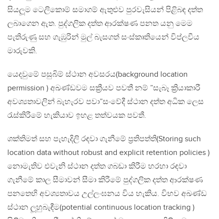
සියලූම ටෙලිකොම් සමාගම් ඇතුළුව පුරවැසියන් පිළිබඳ දත්ත
ලබාගෙන ඇත. පුද්ගලික දත්ත ආරක්ෂණ පනත යනු මෙම
පැතිරුණු සහ ගැඹුරින් මුල් බැසගත් සංස්කෘතියෙන් විප්ලවීය
මාරුවකි.
යෙදවුමේ පසුබිම් ස්ථාන අවසරය(background location
permission ) අඛණ්ඩවම සක්‍රීයව පවතී නම් ”සැබෑ ක්‍රියාකාරී
අවශ්‍යතාවලින් බැහැරව පවා”සංවේදී ස්ථාන දත්ත අධික ලෙස
රැස්කිරීමේ හැකියාව ඉහළ තත්වයක පවතී.
ශක්තිමත් සහ පැහැදිලි රඳවා ගැනීමේ ප්‍රතිපත්ති(Storing such
location data without robust and explicit retention policies )
නොමැතිව එවැනි ස්ථාන දත්ත ගබඩා කිරීම හරහා රඳවා
ගැනීමේ කාල සීමාවන් සීමා කිරීමේ පුද්ගලික දත්ත ආරක්ෂණ
පනතෙහි අවශ්‍යතාවය උල්ලංඝනය විය හැකිය. විභව අඛණ්ඩ
ස්ථාන ලූහුබැඳීම(potential continuous location tracking )