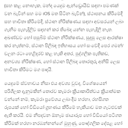
(සහ කළ නොහැක, මන්ද යෙදුම ඇන්ඩ්‍රොයිඞ් සඳහා පමණක්
වන බැවින් සහ මම iOS මත සිටින බැවින්), ස්ථාපනය කිරීමේදී
සහ භාවිතා කිරීමේදී, ස්ථාන නිරීක්ෂණය සඳහා අවසරයන් ලබා
ගැනීම පැහැදිලිව සඳහන් කර තිබේද යන්න පැහැදිලි නැත.
අඛණ්ඩව හෝ පසුබිම් ස්ථාන නිරීක්ෂණය, සුදුසු ලෙස ආරක්ෂා
කර නැත්නම්, ස්ථාන පිලිබඳ ඉතිහාසය හෝ සංවේදී පෙර ගමන්/
චලන රටා හෙළිදරව් කළ හැකි අතර, පුද්ගලික පැතිකඩ,
අනවශ්‍ය නිරීක්ෂණ, හෝ ස්ථාන පිලිබද තොරතුරු අනිසි ලෙස
භාවිතා කිරීමට මග පාදයි.
යෙදුමේ ස්වභාවය නිසා එය අවශ්‍ය වුවද, විශේෂයෙන්
පරිශීලක දැනුමකින් තොරව කැමරා ක්‍රියාකාරිත්වය ක්‍රියාත්මක
වන්නේ නම්, කැමරා ප්‍රවේශය ලබා දීම හරහා, රහසිගත
රූපයක් හෝ වීඩියෝ ග්‍රහණය කිරීමේ හැකියාව මත ගැටළුවක්
ඇති කරයි. එම නිපදවන ඕනෑම ඡායාරූප හෝ වීඩියෝ පටිගත
කිරීමක් හරහා නරඹන්නන්ගේ මුහුණු, පෞද්ගලික දේපළ හෝ