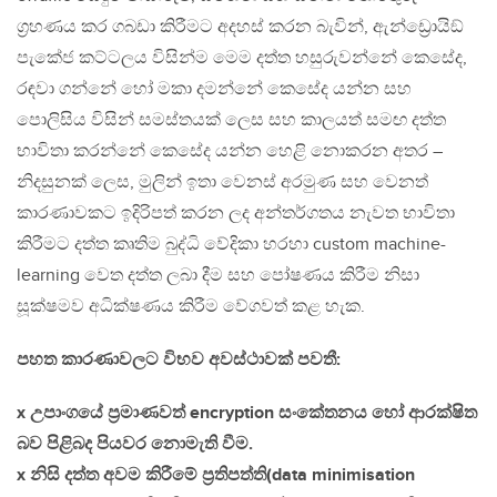
ග්‍රහණය කර ගබඩා කිරීමට අදහස් කරන බැවින්, ඇන්ඩ්‍රොයිඞ්
පැකේජ කට්ටලය විසින්ම මෙම දත්ත හසුරුවන්නේ කෙසේද,
රඳවා ගන්නේ හෝ මකා දමන්නේ කෙසේද යන්න සහ
පොලිසිය විසින් සමස්තයක් ලෙස සහ කාලයත් සමඟ දත්ත
භාවිතා කරන්නේ කෙසේද යන්න හෙළි නොකරන අතර –
නිදසුනක් ලෙස, මුලින් ඉතා වෙනස් අරමුණ සහ වෙනත්
කාරණාවකට ඉදිරිපත් කරන ලද අන්තර්ගතය නැවත භාවිතා
කිරීමට දත්ත කෘතිම බුද්ධි වේදිකා හරහා custom machine-
learning වෙත දත්ත ලබා දීම සහ පෝෂණය කිරීම නිසා
සූක්ෂමව අධික්ෂණය කිරීම වේගවත් කළ හැක.
පහත කාරණාවලට විභව අවස්ථාවක් පවතී:
x උපාංගයේ ප්‍රමාණවත් encryption සංකේතනය හෝ ආරක්ෂිත
බව පිළිබද පියවර නොමැති වීම.
x නිසි දත්ත අවම කිරීමේ ප්‍රතිපත්ති(data minimisation