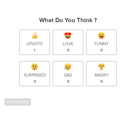
What Do You Think ?
UPVOTE
LOVE
FUNNY
1
0
0
SURPRISED
SAD
ANGRY
0
0
0
VKFEATURED