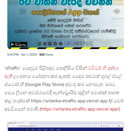
‘eTraffic’ යෙදවුම පිළිබදව පොලීසිය විසින්
ට්විටර් හි දක්වා
ඇති
ලාංඡනය යෝජනා කර ඇතත්, යෙදුම තවමත් ගූගල් ප්ලේ
ස්ටොර් හි (Google Play Store) අඩංගු කර නොමැත. ඔබට
මෙය ලියන අවස්ථාවේදී ඇන්ඩ්‍රොයිඞ් තුළින් පමණක් බාගත
කළ හැක්කේ https://srilanka-etraffic-app.vercel.app fjí වෙබ්
අඩවියෙන් පමණි.(
https://srilanka-etraffic-app.vercel.app/
)