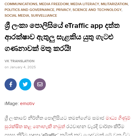
COMMUNICATIONS
,
MEDIA FREEDOM
,
MEDIA LITERACY
,
MILITARIZATION
,
POLITICS AND GOVERNANCE
,
PRIVACY
,
SCIENCE AND TECHNOLOGY
,
SOCIAL MEDIA
,
SURVELLIANCE
ශ්‍රී ලංකා පොලිසියේ eTraffic app දත්ත
ආරක්ෂාව ඇතුලු සැළකිය යුතු ගැටළු
ගණනාවක් මතු කරයි!
VK TRANSLATION
on
January 4, 2025
iMage:
emotiv
ශ්‍රී ලංකාවේ නිර්භීත පොලිසියට තමන්ගේම සමාජ
මාධ්‍ය ගිණුම්
සුරක්ෂිත කළ නොහැකි නමුත්
රථවාහන වැරදි වාර්තා කිරීම
පහසු කිරීම සඳහා ‘eTraffic’ නමින් නව යෙදවුමක් මේ වන විට