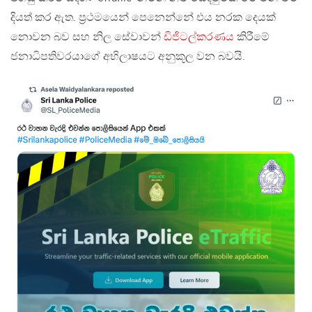
දියත් කර ඇත. ප්‍රථමයෙන් පෙනෙන්නේ එය නරක දෙයක්
නොවන බව සහ නිල සේවාවන්
ඩිජිටල්කරණය
කිරීමේ
ජනාධිපතිවරයාගේ අභිලාෂයට අනුකූල වන බවයි.