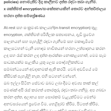
policies) නොමැතිව දිගු කාලීනව දත්ත රඳවා තබා ගැනීම.
x ශක්තිමත් encryption/සංකේතනයකින් තොරව අන්තර්ජාලය
හරහා දත්ත සම්ප්‍රේෂණය
At-rest සහ සංක්‍රමණ කාලයන්(in-transit encryption) තුළ
encryption, ශක්තිමත් පරිශීලක සත්‍යාපනය, දැඩි ප්‍රවේශ
පාලනයන් සහ පැහැදිලි රඳවා ගැනීමේ සහ මකාදැමීමේ
කාලසටහන් වැනි හොඳම භාවිතයන් හරහා උත්පාදනය කරන
ලද සහ රැස් කරන ලද දත්ත ආරක්ෂා නොකළහොත්, මෙම සෑම
සාධකයක්ම සැලකිය යුතු ලෙස පෞද්ගලිකත්වය
සම්බන්ධයෙන් අවදානමක් ඇති කරයි. වෙබ් අඩවියේ මේ
කිසිවක් පැහැදිලි නැත, එහි සටහන් වන්නේ,
ඔබ ඉල්ලා සිටින සේවාව ඔබට ලබා දීමට අවශ්‍ය තාක් කල්
පමණක් අපි රැස් කරගත් තොරතුරු රඳවා තබා ගනිමු. අප ගබඩා
කරන දත්ත, අලාභය සහ සොරකම් වැළැක්වීමට මෙන්ම
අනවසරයෙන් ප්‍රවේශ වීම, හෙළිදරව් කිරීම, පිටපත් කිරීම,