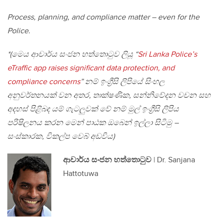
Process, planning, and compliance matter – even for the
Police.
*(මෙය ආචාර්ය සංජන හත්තොටුව ලියූ “
Sri Lanka Police’s
eTraffic app raises significant data protection, and
compliance concerns
” නම් ඉංග්‍රීසි ලිපියේ සිංහල
අනුවර්තනයක් වන අතර, තාක්ෂණික, සන්නිවේදන වචන සහ
අදහස් පිළිබද යම් ගැටලුවක් වේ නම් මුල් ඉංග්‍රීසි ලිපිය
පරිෂිලනය කරන මෙන් පාඨක ඔබෙන් ඉල්ලා සිටිමු –
සංස්කාරක, විකල්ප වෙබ් අඩවිය)
ආචාර්ය සංජන හත්තොටුව
| Dr. Sanjana
Hattotuwa