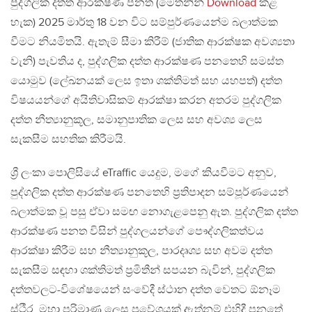
පුද්ගලික දත්ත ආරක්ෂණ පනත (මෙතනින්
Download
කළ
හැක) 2025 මාර්තු 18 වන විට සම්පුර්ණයෙන්ම බලාත්මක
වීමට නියමිතයි. ඇතැම් සීමා කිරීම් (ජාතික ආරක්ෂක අවශ්‍යතා
වැනි) පැවතිය ද, පුද්ගලික දත්ත ආරක්ෂණ පනතෙහි සමස්ත
යොමුව (ලේඛනයක් ලෙස ඉතා ශක්තිමත් සහ යහපත්) දත්ත
විෂයයන්ගේ අයිතිවාසිකම් ආරක්ෂා කරන අතරම පුද්ගලික
දත්ත නීත්‍යානුකූල, සමානුපාතික ලෙස සහ අවශ්‍ය ලෙස
සැකසීම සහතික කිරීමයි.
ශ්‍රී ලංකා පොලිසියේ eTraffic යෙදුම, මගේ කියවීමට අනුව,
පුද්ගලික දත්ත ආරක්ෂණ පනතෙහි ප්‍රතිපාදන සම්පූර්ණයෙන්
බලාත්මක වූ පසු ඒවා සමඟ නොගැළපෙනු ඇත. පුද්ගලික දත්ත
ආරක්ෂණ පනත විසින් පුද්ගලයන්ගේ පෞද්ගලිකත්වය
ආරක්ෂා කිරීම සහ නීත්‍යානුකූල, පාරදෘශ්‍ය සහ අවම දත්ත
සැකසීම සඳහා ශක්තිමත් ප්‍රමිතීන් සපයන බැවින්, පුද්ගලික
දත්තවලට-විශේෂයෙන් සංවේදී ස්ථාන දත්ත වෙතට ඕනෑම
ස්ථීර, මහා පරිමාණ ලෙස ප්‍රවේශයක් ඇත්නම් එහිදී පනතේ