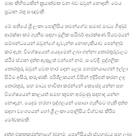
මාස කිහිපයකින් ක්‍රයාත්මක වන බව ඔවුන් නොදනී. මෙය
ප්‍රධාන රතු සංඥාවකි.
මේ සතියේ ශ්‍රී ලංකා පොලිසිය තමන්ගේම සමාජ මාධ්‍ය ගිණුම්
ආරක්ෂා කර ගැනීම සඳහා මූලික සයිබර් ආරක්ෂණ පියවරයන්
සම්බන්ධයෙන් ඔවුන්ගේ දැවැන්ත නොහැකියාව පෙන්නුම්
කර ඇත. විශේෂයෙන් යෙදුමෙන් ලබා ගන්නා තොරතුරුවලට
ස්ථීර ස්ථාන දත්ත ඇතුළත් වන්නේ නම්, සංවේදී, පුද්ගලික
තොරතුරු ඔවුන් වෙත භාර දෙන ලෙස මහජනයාගෙන් ඉල්ලා
සිටීම අසීරු කරුණකි. පරිශීලකයන් විසින් ඉදිරිපත් කරන ලද
තොරතුරු, සහ මාධ්‍ය භාවිතා කරන්නේ කෙසේද යන්න සහ
විශේෂයෙන් කාලයත් සමඟ කුමන අරමුණු සඳහාද යන්න
නොදැන, යෙදුම හරහා පුද්ගලයන් සොයා ගැනීමට හැකි දත්ත
සඳහා ව්‍යංගයෙන් හෝ ශ්‍රී ලංකා පොලිසිය විශ්වාස කිරීම
මෝඩකමකි.
දත්ත එකතුකරන්නාගේ (එනම්, පොලිසියේ) ස්වභාවය සහ ලබා