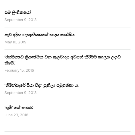
සම ලිංගිකයෝ
September 9, 2013
පෑඩ් අඳින ගැහැනියකගේ හෘදය සාක්ෂිය
May 10, 2019
‘රහසිගතව ක්‍රියාත්මක වන කුලවාදය අවසන් කිරීමට කාලය උදාවී
තිබේ.’
February 15, 2016
‘හිමින්සැරේ පියා විදා‘ සුනිලා සමුගත්තා ය.
September 9, 2013
‘භූමි’ ගේ කතාව
June 23, 2016