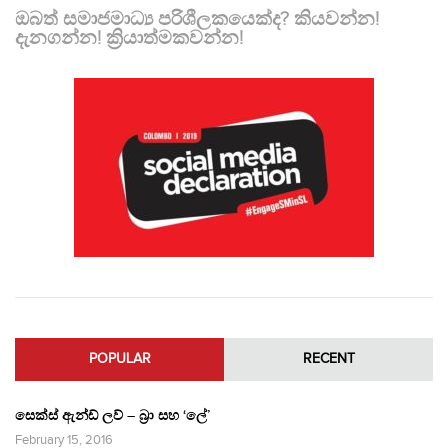
ඔබත් සමාජමාධ්‍ය පරිශීලකයෙක්ද? කියවන්න!
දැනගන්න! ක්‍රියාත්මකවන්න!
POPULAR
RECENT
සෙක්ස් ඇන්ඩ් ලව් – බ්‍රා සහ ‘ලේ’
February 15, 2016