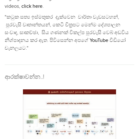
videos,
click here
.
"කටුක සත්‍ය ඉස්මතුකර දැක්වෙන වාර්තා වැඩසටහන්,
පුරවැසි වෘතාන්තයන්, කෙටි චිත්‍රපට මෙන්ම දේශපාලන
සංවාද, සාකච්ඡා, සිය ගණනක් විකල්ප පුරවැසි වෙබ් අඩවිය
නිශ්පාදනය කර ඇත. පිවිසෙන්න අපගේ
YouTube
වීඩියෝ
චැනලයට."
ආරක්ෂාවන්න..!