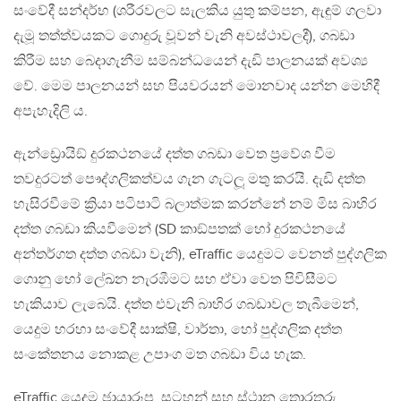
සංවේදී සන්දර්භ (ශරීරවලට සැලකිය යුතු කම්පන, ඇඳුම් ගලවා
දැමූ තත්ත්වයකට ගොදුරු වූවන් වැනි අවස්ථාවලදී), ගබඩා
කිරීම සහ බෙදාගැනීම සම්බන්ධයෙන් දැඩි පාලනයක් අවශ්‍ය
වේ. මෙම පාලනයන් සහ පියවරයන් මොනවාද යන්න මෙහිදී
අපැහැදිලි ය.
ඇන්ඩ්‍රොයිඞ් දුරකථනයේ දත්ත ගබඩා වෙත ප්‍රවේශ වීම
තවදුරටත් පෞද්ගලිකත්වය ගැන ගැටලූ මතු කරයි. දැඩි දත්ත
හැසිරවීමේ ක්‍රියා පටිපාටි බලාත්මක කරන්නේ නම් මිස බාහිර
දත්ත ගබඩා කියවීමෙන් (SD කාඞ්පතක් හෝ දුරකථනයේ
අන්තර්ගත දත්ත ගබඩා වැනි), eTraffic යෙදුමට වෙනත් පුද්ගලික
ගොනු හෝ ලේඛන නැරඹීමට සහ ඒවා වෙත පිවිසීමට
හැකියාව ලැබෙයි. දත්ත එවැනි බාහිර ගබඩාවල තැබීමෙන්,
යෙදුම හරහා සංවේදී සාක්ෂි, වාර්තා, හෝ පුද්ගලික දත්ත
සංකේතනය නොකළ උපාංග මත ගබඩා විය හැක.
eTraffic යෙදුම ඡායාරූප, සටහන් සහ ස්ථාන තොරතුරු