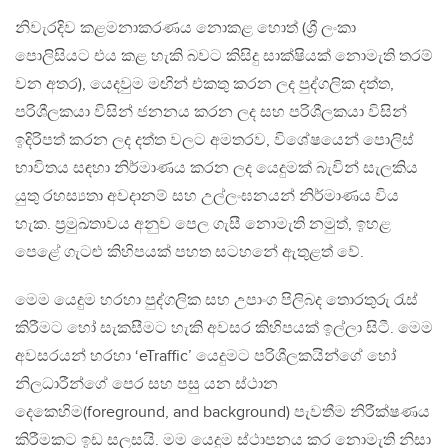
නිවැරදිව කළමනාකරණය නොකළ හොත් (ශ්‍රී ලංකා
පොලිසියට එය කළ හැකි බවට කිසිදු සාක්ෂියක් නොමැති තරම්
වන අතර), යෙදවුම මඟින් එකතු කරන ලද පුද්ගලික දත්ත,
පරිශීලකයා විසින් ජනනය කරන ලද සහ පරිශීලකයා විසින්
ඉදිරිපත් කරන ලද දත්ත වලට අමතරව, විශේෂයෙන් පොලිස්
භාවිතය සඳහා නිර්මාණය කරන ලද යෙදුමක් බැවින් සැලකිය
යුතු රහස්‍යතා අවදානම් සහ උල්ලංඝනයන් නිර්මාණය විය
හැක. ප්‍රමුඛතාවය අනුව පෙල ගැසී නොමැති නමුත්, ඉහළ
පෙළේ ගැටළු කිහිපයක් පහත සටහනේ ඇතුළත් වේ.
මෙම යෙදුම හරහා පුද්ගලික සහ උපාංග පිලිබද තොරතුරු රැස්
කිරීමට හෝ සැකසීමට හැකි අවසර කිහිපයක් ඉල්ලා සිටී. මෙම
අවසරයන් හරහා ‘eTraffic’ යෙදුමට පරිශීලකයින්ගේ හෝ
නිලධාරීන්ගේ පෙර සහ පසු යන ස්ථාන
දෙකෙහිම(foreground, and background) පැවතීම නිරීක්ෂණය
කිරීමකට ඉඩ සලසයි. මම යෙදුම ස්ථාපනය කර නොමැති නිසා