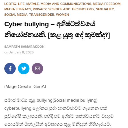
LGBTIQ
,
LIFE
,
MATALE
,
MEDIA AND COMMUNICATIONS
,
MEDIA FREEDOM
,
MEDIA LITERACY
,
PRIVACY
,
SCIENCE AND TECHNOLOGY
,
SEXUALITY
,
SOCIAL MEDIA
,
TRANSGENDER
,
WOMEN
Cyber bullying – අශිෂ්ටත්වයේ
නියෝජනයකි. [කළ යුතු දේ කුමක්ද?]
SAMPATH SAMARAKOON
on
January 8, 2025
iMage Create: GenAI
සමාජ මාධ්‍ය තුළ bullying(Social media bullying)
cyberbullying ලෝකය පුරා සාකච්ඡාවට ගැනෙන එක්
සුවිශේෂී කලාපයකි. එහිදී එම අශිෂ්ට තත්ත්වයන්ට විසදුම්
සොයමින් ඔන්ලයින් අවකාශය තුළ මිනිසුන් හිරිහැරයට,