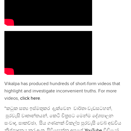
Vikalpa has produced hundreds of short-form videos that
highlight and investigate inconvenient truths. For more
videos,
click here
.
"කටුක සත්‍ය ඉස්මතුකර දැක්වෙන වාර්තා වැඩසටහන්,
පුරවැසි වෘතාන්තයන්, කෙටි චිත්‍රපට මෙන්ම දේශපාලන
සංවාද, සාකච්ඡා, සිය ගණනක් විකල්ප පුරවැසි වෙබ් අඩවිය
නිශ්පාදනය කර ඇත. පිවිසෙන්න අපගේ
YouTube
වීඩියෝ