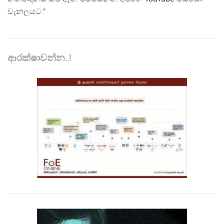
චැනලයට."
ආරක්ෂාවන්න..!