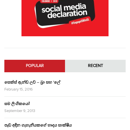
POPULAR
RECENT
සෙක්ස් ඇන්ඩ් ලව් – බ්‍රා සහ ‘ලේ’
February 15, 2016
සම ලිංගිකයෝ
September 9, 2013
පෑඩ් අඳින ගැහැනියකගේ හෘදය සාක්ෂිය