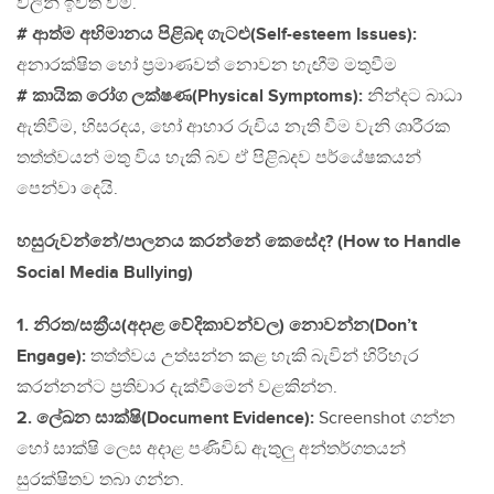
වලින් ඉවත් වීම.
# ආත්ම අභිමානය පිළිබඳ ගැටළු(Self-esteem Issues):
අනාරක්ෂිත හෝ ප්‍රමාණවත් නොවන හැඟීම් මතුවීම
# කායික රෝග ලක්ෂණ(Physical Symptoms):
නින්දට බාධා
ඇතිවීම, හිසරදය, හෝ ආහාර රුචිය නැති වීම වැනි ශාරීරක
තත්ත්වයන් මතු විය හැකි බව ඒ පිළිබදව පර්යේෂකයන්
පෙන්වා දෙයි.
හසුරුවන්නේ/පාලනය කරන්නේ කෙසේද? (How to Handle
Social Media Bullying)
1. නිරත/සක්‍රීය(අදාළ වේදිකාවන්වල) නොවන්න(Don’t
Engage):
තත්ත්වය උත්සන්න කළ හැකි බැවින් හිරිහැර
කරන්නන්ට ප්‍රතිචාර දැක්වීමෙන් වළකින්න.
2. ලේඛන සාක්ෂි(Document Evidence):
Screenshot ගන්න
හෝ සාක්ෂි ලෙස අදාළ පණිවිඩ ඇතුලු අන්තර්ගතයන්
සුරක්ෂිතව තබා ගන්න.