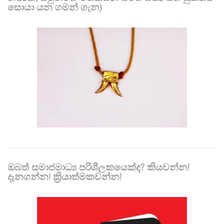
සොයා යන ගමන් ගැන)
ඔබත් සමාජමාධ්‍ය පරිශීලකයෙක්ද? කියවන්න!
දැනගන්න! ක්‍රියාත්මකවන්න!