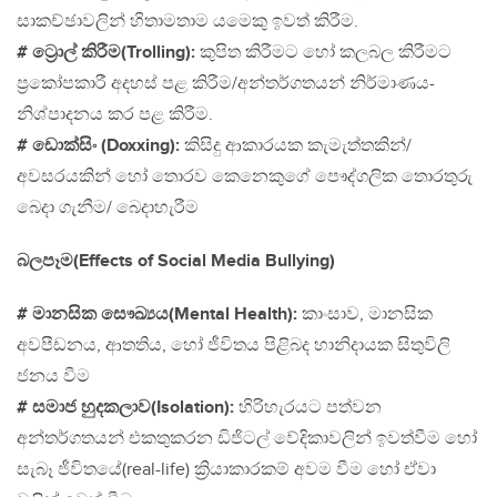
සාකච්ඡාවලින් හිතාමතාම යමෙකු ඉවත් කිරීම.
# ට්‍රොල් කිරීම(Trolling):
කුපිත කිරීමට හෝ කලබල කිරීමට
ප්‍රකෝපකාරී අදහස් පළ කිරීම/අන්තර්ගතයන් නිර්මාණය-
නිශ්පාදනය කර පළ කිරීම.
# ඩොක්සිං (Doxxing):
කිසිදු ආකාරයක කැමැත්තකින්/
අවසරයකින් හෝ තොරව කෙනෙකුගේ පෞද්ගලික තොරතුරු
බෙදා ගැනීම/ බෙදාහැරීම
බලපෑම(Effects of Social Media Bullying)
# මානසික සෞඛ්‍යය(Mental Health):
කාංසාව, මානසික
අවපීඩනය, ආතතිය, හෝ ජීවිතය පිළිබද හානිදායක සිතුවිලි
ජනය වීම
# සමාජ හුදකලාව(Isolation):
හිරිහැරයට පත්වන
අන්තර්ගතයන් එකතුකරන ඩිජිටල් වේදිකාවලින් ඉවත්වීම හෝ
සැබෑ ජීවිතයේ(real-life) ක්‍රියාකාරකම් අවම වීම හෝ ඒවා