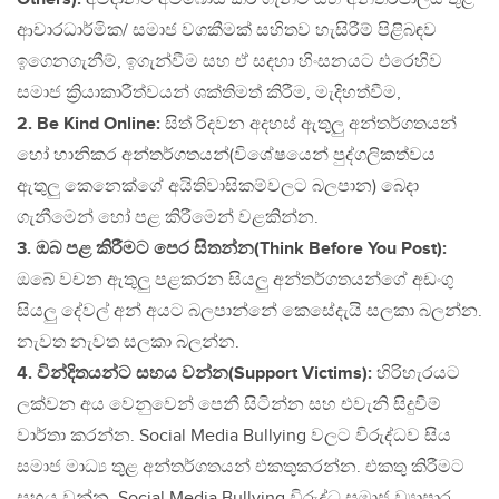
ආචාරධාර්මික/ සමාජ වගකීමක් සහිතව හැසිරීම් පිළිබඳව
ඉගෙනගැනීම්, ඉගැන්වීම සහ ඒ සදහා හිංසනයට එරෙහිව
සමාජ ක්‍රියාකාරීත්වයන් ශක්තිමත් කිරීම, මැදිහත්වීම,
2. Be Kind Online:
සිත් රිදවන අදහස් ඇතුලු අන්තර්ගතයන්
හෝ හානිකර අන්තර්ගතයන්(විශේෂයෙන් පුද්ගලිකත්වය
ඇතුලු කෙනෙක්ගේ අයිතිවාසිකම්වලට බලපාන) බෙදා
ගැනීමෙන් හෝ පළ කිරීමෙන් වළකින්න.
3. ඔබ පළ කිරීමට පෙර සිතන්න(Think Before You Post):
ඔබේ වචන ඇතුලු පළකරන සියලු අන්තර්ගතයන්ගේ අඩංගු
සියලු දේවල් අන් අයට බලපාන්නේ කෙසේදැයි සලකා බලන්න.
නැවත නැවත සලකා බලන්න.
4. වින්දිතයන්ට සහය වන්න(Support Victims):
හිරිහැරයට
ලක්වන අය වෙනුවෙන් පෙනී සිටින්න සහ එවැනි සිදුවීම්
වාර්තා කරන්න. Social Media Bullying වලට විරුද්ධව සිය
සමාජ මාධ්‍ය තුළ අන්තර්ගතයන් එකතුකරන්න. එකතු කිරීමට
සහය වන්න. Social Media Bullying විරුද්ධ සමාජ ව්‍යාපාර,