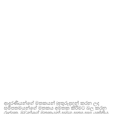
ආදරණීයන්ගේ මතකයන් (අතුරුදහන් කරන ලද
සමීපතමයන්ගේ මතකය අමතක කිරීමට බල කරන
රාජ්‍යක, ඔවුන්ගේ මතකයන් සමග සත්‍ය සහ යුක්තිය