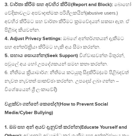
3. වාර්තා කිරීම සහ අවහිර කිරීම(Report and Block):
බොහෝ
වේදිකාවලට අපවාදාත්මක පරිශීලකයින්(abusive users.)
අවහිර කිරීමට සහ වාර්තා කිරීමට ක්‍රමවේදයන් සකසා ඇත. ඒ
පිළිබද කියවන්න.
4. Adjust Privacy Settings:
ඔබගේ අන්තර්ගතයන් දැකීමට
සහ අන්තර්ක්‍රියා කිරීමට හැකි අය සීමා කරන්න.
5. සහාය සොයන්න(Seek Support)
විශ්වාසවන්ත මිතුරන්,
පවුලේ අය හෝ උපදේශකයන් සමඟ කතා කරන්න.
6. නීතිමය ක්‍රියාමාර්ග: නීතිමය කටයුතු සිදුකිරීම(මේ පිළිබදවත්
නැවත නැවතත් සාකච්ඡා කරන්න. උපදෙස් ලබා ගන්න –
විශේෂයෙන් ශ්‍රී ලංකාවේදී)
වළක්වා ගන්නේ කෙසේද?(How to Prevent Social
Media/Cyber Bullying)
1. ඔබ සහ අන් අයව දැනුවත් කරන්න(Educate Yourself and
Others):
අවදානම් අවබෝධ කර ගැනීම සහ අන්තර්ජාලය තුළ