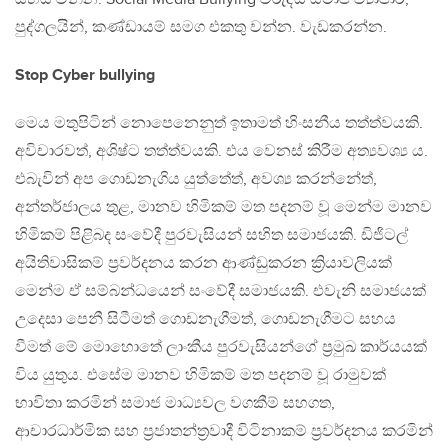
පුද්ගලයින්, කණ්ඩායම් සමග එකතු වන්න. වැඩකරන්න.
Stop Cyber bullying
මෙය මතුපිටින් නොපෙනෙනුත් ඉතාමත් හිංසනීය තත්ත්වයකි.
අවිචාරවත්, අශිෂ්ට තත්ත්වයකි. එය වෙනස් කිරීම අත්‍යවශ්‍ය ය.
එබැවින් අප ගොඩනැගිය යුත්තේත්, අවශ්‍ය කරන්නේත්,
අන්තර්ජාලය තුළ, මානව හිමිකම් මත පදනම් වූ මෙන්ම මානව
හිමිකම් පිළිබද සංවේදී පුරවැසියන් සහිත සමාජයකි. ඩිජිටල්
අයිතිවාසිකම් ප්‍රවර්දනය කරන ආණ්ඩුකරන ක්‍රියාවලියක්
මෙන්ම ඒ සම්බන්ධයෙන් සංවේදී සමාජයකි. එවැනි සමාජයක්
උදෙසා පෙනී සිටීමත් ගොඩනැගීමත්, ගොඩනැගීමට සහය
වීමත් මේ මොහොතේ ලාංකීය පුරවැසියන්ගේ ප්‍රමුඛ කාර්යයක්
විය යුතුය. එසේම මානව හිමිකම් මත පදනම් වූ රාමුවක්
භාවිතා කරමින් සමාජ මාධ්‍යවල වගකීම් සහගත,
ආචාරධාර්මික සහ ප්‍රජාතන්ත්‍රවාදී විටිනාකම් ප්‍රවර්දනය කරමින්