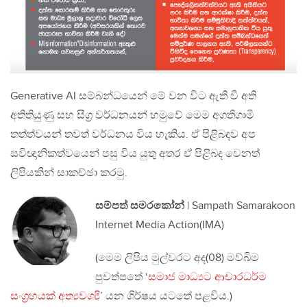
Generative AI සම්බන්ධයෙන් මේ වන විට ඇති වී අති
අතිතියුණු සහ සීග්‍ර වර්ධනයන් හමුවේ මෙම අගතිගාමී
තත්ත්වයන් තවත් වර්ධනය විය හැකිය. ඒ පිළිබදව අප
සවිඥානිකත්වයෙන් පසු විය යුතු අතර ඒ පිළිබද වෙනත්
ලිපියකින් සාකච්ඡා කරමු.
සම්පත් සමරකෝන්
| Sampath Samarakoon
Internet Media Action(IMA)
(මෙම ලිපිය මුල්වරට අද(08) මව්බිම
පුවත්පතේ ‘
සමාජ මාධ්‍යට ආචාරධර්ම
සංග්‍රහයක් අත්‍යවශ්‍
යි’ යන ශිර්ෂය යටතේ පළවිය.)