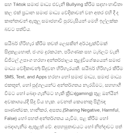
සහ Tiktok සමාජ මාධ්‍ය එවැනි Bullying කිරීම සදහා භාවිතා
කල එක් ප්‍රධාන සමාජ මාධ්‍ය වේදිකාවන් වන අතර එහි දී ද
කාන්තාවන් ඇතුලු සමාජභාවී පුරවැසියන් මෙහි ඉල්ලක්ක
බවට පත්විය.
සයිබර් හිරිහැර කිරීම තවත් ලෙසකින් අර්ථදැක්වීමක්
සිදුකළහොත්, ජංගම දුරකථන, පරිගණක සහ ටැබ්ලට් වැනි
ඩිජිටල් උපාංග හරහා අන්තර්ජාලය තුළ(විශේෂයෙන් සමාජ
මාධ්‍ය වේදිකාවන්) සිදුවන හිරිහැරයකි. සයිබර් හිරිහැර කිරීම
SMS, Text, and Apps හරහා හෝ සමාජ මාධ්‍ය, සමාජ මාධ්‍ය
එකතූන්, හෝ පුද්ගලයන්ට අන්තර්ගතය නැරඹීමට, සහභාගී
වීමට හෝ බෙදා ගැනීමට හැකි ක්‍රීඩා(gaming) තුළ ඔන්යින්
අවකාශයේදී සිදු විය හැක. වෙනත් කෙනෙකු පිළිබඳ
සෘණාත්මක, හානිකර, අසත්‍ය,(Sharing Negative, Harmful,
False) හෝ පහත් අන්තර්ගතය යැවීම, පළ කිරීම හෝ
බෙදාගැනීම ඇතුළත් වේ. අපහසුතාවයට හෝ නින්දාවට පත්