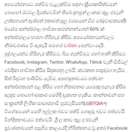
අපයෝජනයට පත්වීම වැළැක්විම සදහා ක්‍රියාකාරීත්වයන්
බොහෝ රටවල දියත්වෙමින් තිබේ.
(නමුත් ලංකාව තුළ එවැනි
උත්සහයන් ඇත්තේ ඉතාමත් සුලු වශයෙන් වීම ඛේදවාචකයකි)
එසේම අන්තර්ජාල භාවිතා කරන්නන්ගෙන් 60% ක්
අන්තර්ජාලය හරහා හිරිහැර කිරීම්, අපයෝජනයන්වලට
නිරාවරණය වී ඇතැයි සමහර
වාර්තා
පෙන්වා දෙයි.
පුද්ගලයන්ට හිරිහැර කිරීමට, බිය ගැන්වීමට හෝ හානි කිරීමට
Facebook, Instagram, Twitter, WhatsApp, Tiktok වැනි ඩිජිටල්
වේදිකා භාවිතා කිරීම සිදුකරනු ලබයි. කටකතා පතුරුවා හැරීම,
සිත් රිදවන පණිවිඩ යැවීම, අපහසුතාවයට පත්වන
අන්තර්ගතයන් පළ කිරීම හෝ හිතාමතාම යමෙකු බැහැර කිරීම
ඇතුළු බොහෝ ආකාර මෙහිදී දැකගත හැකිය. කාන්තාවන් සහ
සංක්‍රාන්ති ලිංගික සාමාජභාවී පුරවැසියන්(
LGBTQIA+
)
විශේෂයෙන් මෙහි ඉල්ලක බවට පත්වී ගොදුරු බවට පත්වෙයි.
වින්දිතභාවයට පත්වෙයි. ශ්‍රී ලංකාව තුළ ද එවැනි
ප්‍රවණතාවයන් පසුගිය කාලයේදී නිරීක්ෂනය වූ අතර Facebook