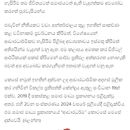
හැසිරීම තම ජීවිතයටත් සමාජයටත් ඇති වැදගත්කම අවබෝධ
කරගත් පුරවැසියන්ය.
එබැවින් නීතියකට වඩා, අන්තර්ජාලය තුළ ඉහතින් සාකච්ඡා
කළ වටිනාකම් ප්‍රවර්ධනය කිරීමත්, විශේෂයෙන්
ආචාරධාර්මිකව හැසිරීම පිළිබද අවශ්‍යතාවය ඉස්මතු කිරීමත්
අතිශයින්ම වැදගත් වනු ඇත. එම කලාපය අමතක කර ඩිජිටල්
ආර්ථිකයක් සකස් කිරීමෙන් සාර්ව ප්‍රතිඵල අත්කරගත නොහැකි
බවත් අප අවබෝධ කරගැනීමත් ඉතාමත් වැදගත් වනු ඇත.
කෙසේ නමුත් ඉහතින් දක්වන ලද ආචාරධාර්මික අදහස් මූලික
කර ගනිමින් විකල්ප ප්‍රතිපත්ති කේන්ද්‍රය ඇතුලු සංවිධාන 19ක්
එක්ව, 2019 දී සකස්කළ සමාජ මාධ්‍ය ප්‍රකාශනය එළිදැක්වූ
අතර, එහි 2වන සංස්කරණය 2024 වසරේ ජූලියේදී එළිදැක්වීය.
එම සමාජ මාධ්‍ය ප්‍රකාශනයේ “ආචාරධර්ම” කොටසේ මෙසේ
දක්වෙයි. (බලන්න)