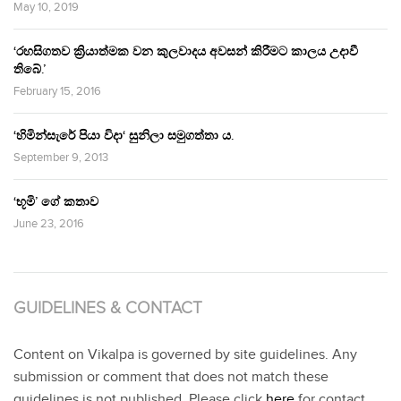
May 10, 2019
‘රහසිගතව ක්‍රියාත්මක වන කුලවාදය අවසන් කිරීමට කාලය උදාවී
තිබේ.’
February 15, 2016
‘හිමින්සැරේ පියා විදා‘ සුනිලා සමුගත්තා ය.
September 9, 2013
‘භූමි’ ගේ කතාව
June 23, 2016
GUIDELINES & CONTACT
Content on Vikalpa is governed by site guidelines. Any
submission or comment that does not match these
guidelines is not published. Please click
here
for contact