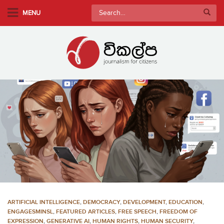
S
Search
MENU
k
for:
i
p
t
o
m
a
i
n
c
o
n
t
e
n
ARTIFICIAL INTELLIGENCE
,
DEMOCRACY
,
DEVELOPMENT
,
EDUCATION
,
t
ENGAGESMINSL
,
FEATURED ARTICLES
,
FREE SPEECH
,
FREEDOM OF
EXPRESSION
,
GENERATIVE AI
,
HUMAN RIGHTS
,
HUMAN SECURITY
,