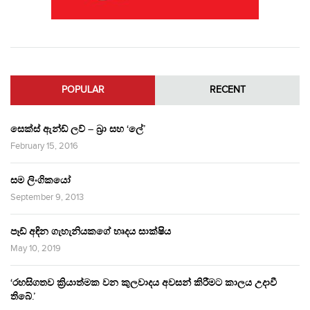
POPULAR
RECENT
සෙක්ස් ඇන්ඩ් ලව් – බ්‍රා සහ ‘ලේ’
February 15, 2016
සම ලිංගිකයෝ
September 9, 2013
පෑඩ් අඳින ගැහැනියකගේ හෘදය සාක්ෂිය
May 10, 2019
‘රහසිගතව ක්‍රියාත්මක වන කුලවාදය අවසන් කිරීමට කාලය උදාවී
තිබේ.’