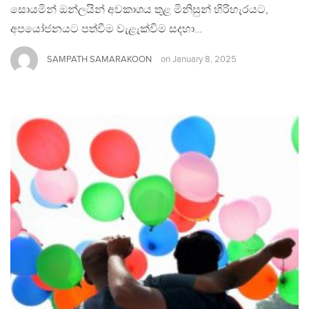
සොයමින් ඔන්ලයින් අවකාශය තුළ මිනිසුන් හිරිහැරයට,
අපයෝජනයට පත්වීම වැළැක්විම සදහා…
SAMPATH SAMARAKOON
on
January 8, 2025