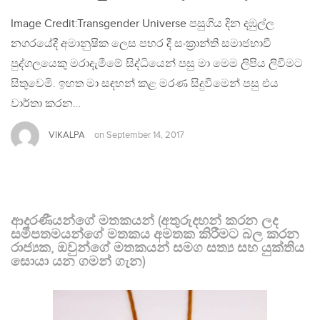
Image Credit:Transgender Universe පසුගිය දින දඹුල්ල
නගරයේදී අමානුෂික ලෙස පහර දී සංක්‍රාන්ති සමාජභාවී
පුද්ගලයෙකු මරාදැමීමේ සිද්ධියෙන් පසු මා මෙම ලිපිය ලිවීමට
සිතුවෙමි. ඉහත මා සඳහන් කළ මරණ සිදුවීමෙන් පසු එය
වාර්තා කරන…
VIKALPA
on
September 14, 2017
ආදරණීයන්ගේ මතකයන් (අතුරුදහන් කරන ලද
සමීපතමයන්ගේ මතකය අමතක කිරීමට බල කරන
රාජ්‍යක, ඔවුන්ගේ මතකයන් සමග සත්‍ය සහ යුක්තිය
සොයා යන ගමන් ගැන)