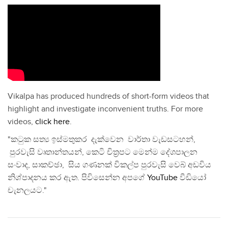
Vikalpa has produced hundreds of short-form videos that
highlight and investigate inconvenient truths. For more
videos,
click here
.
"කටුක සත්‍ය ඉස්මතුකර දැක්වෙන වාර්තා වැඩසටහන්,
පුරවැසි වෘතාන්තයන්, කෙටි චිත්‍රපට මෙන්ම දේශපාලන
සංවාද, සාකච්ඡා, සිය ගණනක් විකල්ප පුරවැසි වෙබ් අඩවිය
නිශ්පාදනය කර ඇත. පිවිසෙන්න අපගේ
YouTube
වීඩියෝ
චැනලයට."