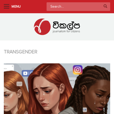
S
Search
MENU
k
for:
i
p
t
o
m
a
TRANSGENDER
i
n
c
o
n
t
e
n
t