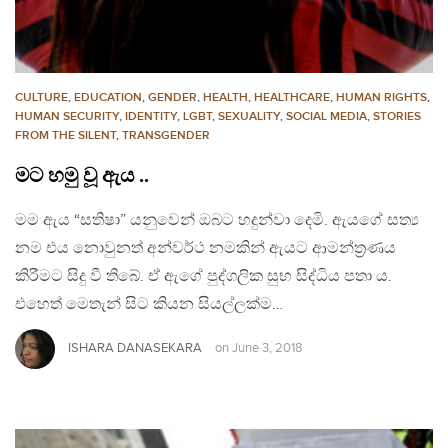
CULTURE
,
EDUCATION
,
GENDER
,
HEALTH
,
HEALTHCARE
,
HUMAN RIGHTS
,
HUMAN SECURITY
,
IDENTITY
,
LGBT
,
SEXUALITY
,
SOCIAL MEDIA
,
STORIES
FROM THE SILENT
,
TRANSGENDER
මට හමු වූ ඇය ..
මම ඇය “සතිෂා” යනුවෙන් ඔබට හදුන්වා දෙමි. ඇයගේ සත්‍ය
නම එය නොවුනත් අන්වර්ථ නමකින් ඇයට ආමන්ත්‍රණය
කිරීමට සිදු වී තිබේ. ඒ ඇගේ පුද්ගලික සුභ සිද්ධිය පතා ය.
එහෙත් මෙතැන් සිට කියන සියල්ලක්ම…
ISHARA DANASEKARA
on
June 3, 2018