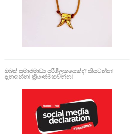
ඔබත් සමාජමාධ්‍ය පරිශීලකයෙක්ද? කියවන්න!
දැනගන්න! ක්‍රියාත්මකවන්න!