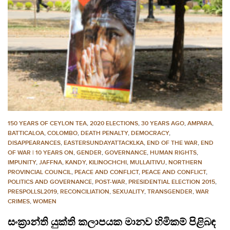
150 YEARS OF CEYLON TEA
,
2020 ELECTIONS
,
30 YEARS AGO
,
AMPARA
,
BATTICALOA
,
COLOMBO
,
DEATH PENALTY
,
DEMOCRACY
,
DISAPPEARANCES
,
EASTERSUNDAYATTACKLKA
,
END OF THE WAR
,
END
OF WAR | 10 YEARS ON
,
GENDER
,
GOVERNANCE
,
HUMAN RIGHTS
,
IMPUNITY
,
JAFFNA
,
KANDY
,
KILINOCHCHI
,
MULLAITIVU
,
NORTHERN
PROVINCIAL COUNCIL
,
PEACE AND CONFLICT
,
PEACE AND CONFLICT
,
POLITICS AND GOVERNANCE
,
POST-WAR
,
PRESIDENTIAL ELECTION 2015
,
PRESPOLLSL2019
,
RECONCILIATION
,
SEXUALITY
,
TRANSGENDER
,
WAR
CRIMES
,
WOMEN
සංක‍්‍රාන්ති යුක්ති කලාපයක මානව හිමිකම් පිළිබඳ