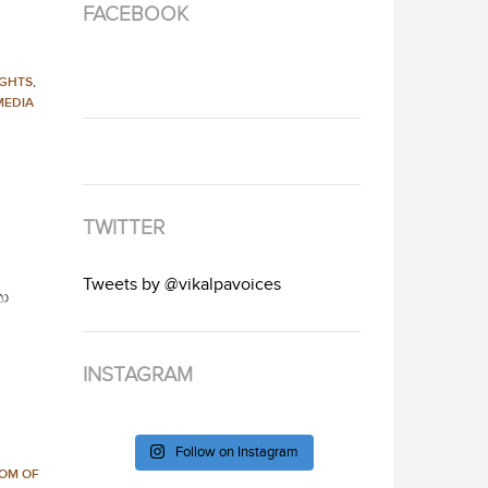
FACEBOOK
GHTS
,
MEDIA
TWITTER
Tweets by @vikalpavoices
තා
INSTAGRAM
Follow on Instagram
OM OF