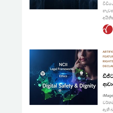
වීඩිය
නැවතත
අයිති
ARTIFI
FEATU
RIGHT
DECLA
ඩිජි
ආචා
iMage
වර්තම
ඇති 