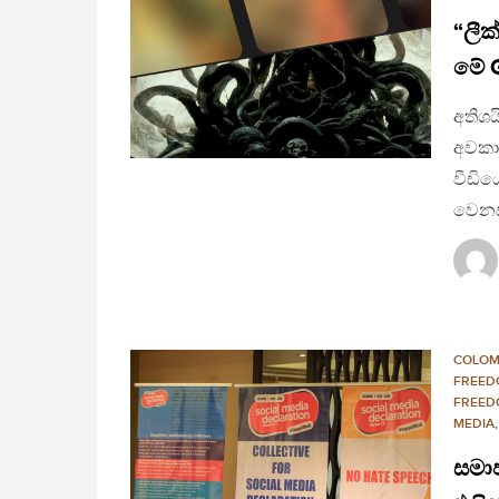
“ලීක
මේ G
අතිශය
අවකා
වීඩිය
වෙනස
COLO
FREED
FREED
MEDIA
සමා