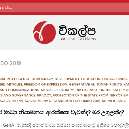
rch
MBO 2019
CIAL INTELLIGENCE
,
DEMOCRACY
,
DEVELOPMENT
,
EDUCATION
,
ENGAGESMINSL
RED ARTICLES
,
FREEDOM OF EXPRESSION
,
GENERATIVE AI
,
HUMAN RIGHTS
,
KA
 AND COMMUNICATIONS
,
MEDIA FREEDOM
,
MEDIA LITERACY
,
ONLINE SAFETY A
ICS AND GOVERNANCE
,
PRIVACY
,
PROTECTION OF THE STATE FROM TERRORISM 
SOCIAL MEDIA
,
SOCIAL MEDIA DECLARATION | COLOMBO 2019
,
SURVEILLANCE
 මාධ්‍ය නියාමනය: ආරක්ෂක වැටක්ද? මර උගුලක්ද?
: GenAI මෑතකදී සමාජ මාධ්‍ය ඔස්සේ සංසරණය වූ අතිශය පෞද්ගල