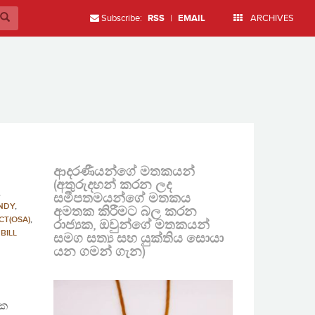
Subscribe:
RSS
|
EMAIL
ARCHIVES
ආදරණීයන්ගේ මතකයන්
(අතුරුදහන් කරන ලද
,
සමීපතමයන්ගේ මතකය
NDY
,
අමතක කිරීමට බල කරන
CT(OSA)
,
රාජ්‍යක, ඔවුන්ගේ මතකයන්
BILL
සමග සත්‍ය සහ යුක්තිය සොයා
යන ගමන් ගැන)
ික