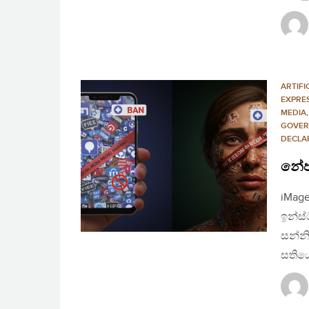
ARTIFI
EXPRE
MEDIA
GOVER
DECLA
නේපා
iMage
ඉන්ස්
සන්න
සතිය