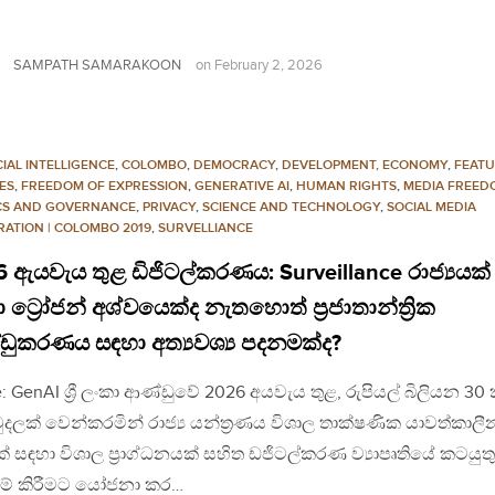
SAMPATH SAMARAKOON
on
February 2, 2026
CIAL INTELLIGENCE
,
COLOMBO
,
DEMOCRACY
,
DEVELOPMENT, ECONOMY
,
FEAT
ES
,
FREEDOM OF EXPRESSION
,
GENERATIVE AI
,
HUMAN RIGHTS
,
MEDIA FREED
ICS AND GOVERNANCE
,
PRIVACY
,
SCIENCE AND TECHNOLOGY
,
SOCIAL MEDIA
RATION | COLOMBO 2019
,
SURVELLIANCE
 ඇයවැය තුළ ඩිජිටල්කරණය: Surveillance රාජ්‍යයක්
 ට්‍රෝජන් අශ්වයෙක්ද නැතහොත් ප්‍රජාතාන්ත්‍රික
ඩුකරණය සඳහා අත්‍යවශ්‍ය පදනමක්ද?
: GenAI ශ්‍රී ලංකා ආණ්ඩුවේ 2026 අයවැය තුළ, රුපියල් බිලියන 30
මුදලක් වෙන්කරමින් රාජ්‍ය යන්ත්‍රණය විශාල තාක්ෂණික යාවත්කාලී
ක් සඳහා විශාල ප්‍රාග්ධනයක් සහිත ඩජිටල්කරණ ව්‍යාපෘතියේ කටයුතු
ුම් කිරීමට යෝජනා කර…