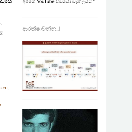
ධ්‍යය
අපගේ
YouTube
වීඩියෝ චැනලයට."
ය
ආරක්ෂාවන්න..!
ුළ
EECH
,
A