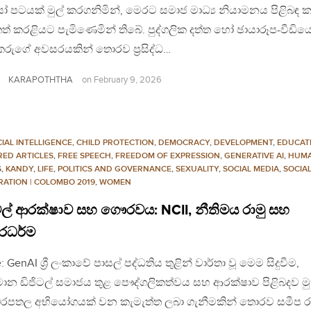
ෝ පටයක් මුල් කරගනිමින්, මෙරට සමාජ මාධ්‍ය නියාමනය පිළිබඳ 
් කරළියට පැමිණෙමින් තිබේ. පුද්ගලික දත්ත හෝ ඡායාරූප-වීඩිය
කරුගේ අවසරයකින් තොරව ප්‍රසිද්ධ…
KARAPOTHTHA
on
February 9, 2026
CIAL INTELLIGENCE
,
CHILD PROTECTION
,
DEMOCRACY
,
DEVELOPMENT
,
EDUCAT
RED ARTICLES
,
FREE SPEECH
,
FREEDOM OF EXPRESSION
,
GENERATIVE AI
,
HUM
S
,
KANDY
,
LIFE
,
POLITICS AND GOVERNANCE
,
SEXUALITY
,
SOCIAL MEDIA
,
SOCIA
RATION | COLOMBO 2019
,
WOMEN
ටල් ආරක්ෂාව සහ ගෞරවය: NCII, නීතිමය රාමු සහ
රධර්ම
: GenAI ශ්‍රී ලංකාවේ පාසල් පද්ධතිය තුළින් වාර්තා වූ මෙම සිදුවීම,
ාන ඩිජිටල් සමාජය තුළ පෞද්ගලිකත්වය සහ ආරක්ෂාව පිළිබදව මු
බරපතල අභියෝගයක් වන කැමැත්ත ලබා ගැනීමකින් තොරව සමීප ර