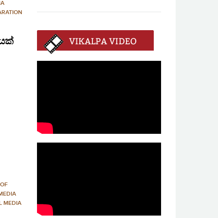
IA
ARATION
යක්
 OF
MEDIA
L MEDIA