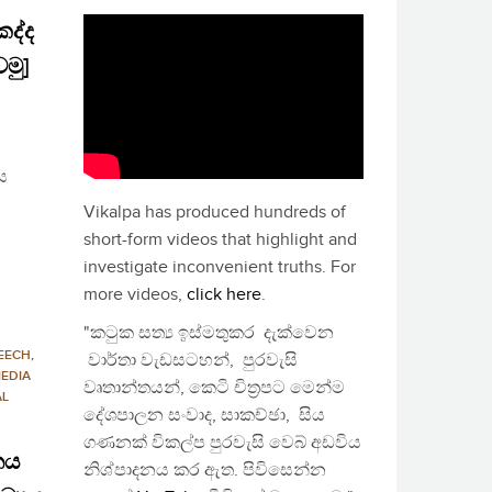
කද්ද
වමු]
ය
Vikalpa has produced hundreds of
short-form videos that highlight and
investigate inconvenient truths. For
more videos,
click here
.
"කටුක සත්‍ය ඉස්මතුකර දැක්වෙන
EECH
,
වාර්තා වැඩසටහන්, පුරවැසි
EDIA
වෘතාන්තයන්, කෙටි චිත්‍රපට මෙන්ම
AL
දේශපාලන සංවාද, සාකච්ඡා, සිය
ගණනක් විකල්ප පුරවැසි වෙබ් අඩවිය
නය
නිශ්පාදනය කර ඇත. පිවිසෙන්න