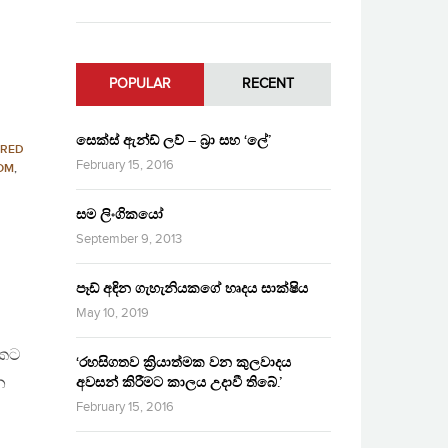
POPULAR
RECENT
සෙක්ස් ඇන්ඩ් ලව් – බ්‍රා සහ ‘ලේ’
URED
February 15, 2016
OM
,
සම ලිංගිකයෝ
September 9, 2013
පෑඩ් අඳින ගැහැනියකගේ හෘදය සාක්ෂිය
May 10, 2019
 කට
‘රහසිගතව ක්‍රියාත්මක වන කුලවාදය
න
අවසන් කිරීමට කාලය උදාවී තිබේ.’
February 15, 2016