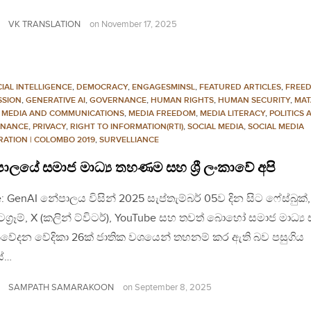
VK TRANSLATION
on
November 17, 2025
CIAL INTELLIGENCE
,
DEMOCRACY
,
ENGAGESMINSL
,
FEATURED ARTICLES
,
FREE
SSION
,
GENERATIVE AI
,
GOVERNANCE
,
HUMAN RIGHTS
,
HUMAN SECURITY
,
MAT
,
MEDIA AND COMMUNICATIONS
,
MEDIA FREEDOM
,
MEDIA LITERACY
,
POLITICS 
NANCE
,
PRIVACY
,
RIGHT TO INFORMATION(RTI)
,
SOCIAL MEDIA
,
SOCIAL MEDIA
RATION | COLOMBO 2019
,
SURVELLIANCE
ලයේ සමාජ මාධ්‍ය තහණම සහ ශ්‍රී ලංකාවේ අපි
: GenAI නේපාලය විසින් 2025 සැප්තැම්බර් 05ව දින සිට ෆේස්බුක්,
ටග්‍රෑම්, X (කලින් ට්විටර්), YouTube සහ තවත් බොහෝ සමාජ මාධ්‍ය
ිවේදන වේදිකා 26ක් ජාතික වශයෙන් තහනම් කර ඇති බව පසුගිය
ේ…
SAMPATH SAMARAKOON
on
September 8, 2025