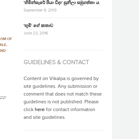
‘හිමින්සැරේ පියා විදා‘ සුනිලා සමුගත්තා ය.
September 9, 2013
‘භූමි’ ගේ කතාව
June 23, 2016
DOM OF
ALE
,
AND
GUIDELINES & CONTACT
Content on Vikalpa is governed by
site guidelines. Any submission or
comment that does not match these
 සහ
guidelines is not published. Please
click
here
for contact information
and site guidelines.