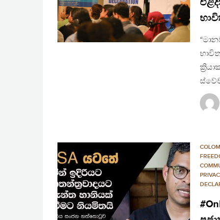
එළිද
භාවි
“මානව
භාවිත
ක්‍රිය
ස්වේච
COLO
FREED
COMMU
PRIVA
DECLA
#Onl
ප්‍ර