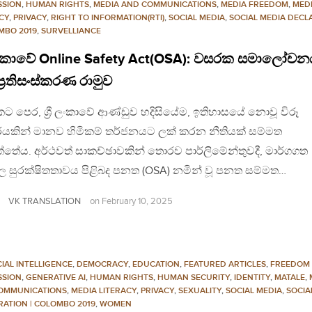
SSION
,
HUMAN RIGHTS
,
MEDIA AND COMMUNICATIONS
,
MEDIA FREEDOM
,
MED
CY
,
PRIVACY
,
RIGHT TO INFORMATION(RTI)
,
SOCIAL MEDIA
,
SOCIAL MEDIA DECL
MBO 2019
,
SURVELLIANCE
ී ලංකාවේ Online Safety Act(OSA): වසරක සමාලෝචන
්‍රතිසංස්කරණ රාමුව
 පෙර, ශ්‍රී ලංකාවේ ආණ්ඩුව හදිසියේම, ඉතිහාසයේ නොවූ විරූ
යකින් මානව හිමිකම් තර්ජනයට ලක් කරන නීතියක් සම්මත
තේය. අර්ථවත් සාකච්ඡාවකින් තොරව පාර්ලිමේන්තුවදී, මාර්ගගත
වල සුරක්ෂිතතාවය පිළිබද පනත (OSA) නමින් වූ පනත සම්මත…
VK TRANSLATION
on
February 10, 2025
CIAL INTELLIGENCE
,
DEMOCRACY
,
EDUCATION
,
FEATURED ARTICLES
,
FREEDOM
SSION
,
GENERATIVE AI
,
HUMAN RIGHTS
,
HUMAN SECURITY
,
IDENTITY
,
MATALE
,
OMMUNICATIONS
,
MEDIA LITERACY
,
PRIVACY
,
SEXUALITY
,
SOCIAL MEDIA
,
SOCIA
RATION | COLOMBO 2019
,
WOMEN