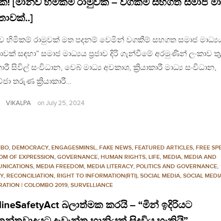
කී! [මානව හිමිකම් රාමුවක් – වගකීම් සහගත සමාජ මා
තාවක්..]
 හිමිකම් රාමුවක් මත පදනම් වෙමින් වගකීම් සහගත සමාජ මාධ්‍ය
ාවක් සඳහා” සමාජ මාධ්‍යය ප්‍රජාව දිරි ගැන්වීමේ අරමුණින් ලංකාව ත
ාකාරී සිවිල් සංවිධාන, වෙබ් මාධ්‍ය අවකාශ, ක්‍රියාකාරී මාධ්‍ය සංවිධාන,
්ජා තරුණ ක්‍රියාකාරී…
VIKALPA
on
July 25, 2024
MBO
,
DEMOCRACY
,
ENGAGESMINSL
,
FAKE NEWS
,
FEATURED ARTICLES
,
FREE SP
OM OF EXPRESSION
,
GOVERNANCE
,
HUMAN RIGHTS
,
LIFE
,
MEDIA
,
MEDIA AND
NICATIONS
,
MEDIA FREEDOM
,
MEDIA LITERACY
,
POLITICS AND GOVERNANCE
,
CY
,
RECONCILIATION
,
RIGHT TO INFORMATION(RTI)
,
SOCIAL MEDIA
,
SOCIAL MEDI
RATION | COLOMBO 2019
,
SURVELLIANCE
ineSafetyAct බලාත්මක කරයි – “මින් ඉදිරියට
ජාතන්ත්‍රවාදයට දැවැන්ත හානියක් සිදුවිය හැකියි”