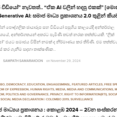
් වීඩියෝ” නැවතත්.. “ඒක AI වලින් හදපු එකක්” [මො
enerative AI: සමාජ මාධ්‍ය ප්‍රකාශනය 2.0 තුළින් කිය
ින් පෞද්ගලික ඡායාරූප සහ වීඩියෝ පසුගිය කාලයේදී අන්තර්ජාල
ශයේ, අන්තර්ගතයන් අතරට පැමිණි තවත් නරක තත්ත්වයකි. “ලීක්
ෝ” එයට සමාජය විසින් නමක් ද නිර්මාණය කර තිබිණි. එම තත්ත්ව
් කර ගැනීම සදහා තාක්ෂණික…
SAMPATH SAMARAKOON
on
November 29, 2024
MBO
,
DEMOCRACY
,
EDUCATION
,
ENGAGESMINSL
,
FEATURED ARTICLES
,
FREE SP
OM OF EXPRESSION
,
HUMAN RIGHTS
,
MEDIA
,
MEDIA AND COMMUNICATIONS
,
M
OM
,
POLITICS AND GOVERNANCE
,
PRIVACY
,
RIGHT TO INFORMATION(RTI)
,
SOCI
,
SOCIAL MEDIA DECLARATION | COLOMBO 2019
,
SURVELLIANCE
ජ මාධ්‍යය ප්‍රකාශනය : කොළඹ 2024 – 2වන සංස්කර