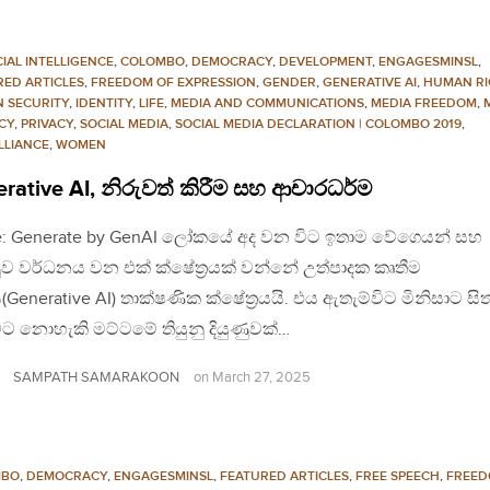
CIAL INTELLIGENCE
,
COLOMBO
,
DEMOCRACY
,
DEVELOPMENT
,
ENGAGESMINSL
,
RED ARTICLES
,
FREEDOM OF EXPRESSION
,
GENDER
,
GENERATIVE AI
,
HUMAN RI
 SECURITY
,
IDENTITY
,
LIFE
,
MEDIA AND COMMUNICATIONS
,
MEDIA FREEDOM
,
CY
,
PRIVACY
,
SOCIAL MEDIA
,
SOCIAL MEDIA DECLARATION | COLOMBO 2019
,
LLIANCE
,
WOMEN
rative AI, නිරුවත් කිරීම සහ ආචාරධර්ම
e: Generate by GenAI ලෝකයේ අද වන විට ඉතාම වේගෙයන් සහ
ුව වර්ධනය වන එක් ක්ෂේත්‍රයක් වන්නේ උත්පාදක කෘතීම
ිය(Generative AI) තාක්ෂණික ක්ෂේත්‍රයයි. එය ඇතැම්විට මිනිසාට සි
ට නොහැකි මට්ටමේ තියුනු දියුණුවක්…
SAMPATH SAMARAKOON
on
March 27, 2025
MBO
,
DEMOCRACY
,
ENGAGESMINSL
,
FEATURED ARTICLES
,
FREE SPEECH
,
FREED