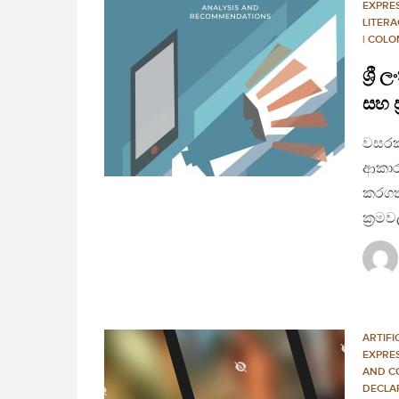
EXPRE
LITERA
| COLO
ශ්‍ර
සහ ප
වසරකට
ආකාර
කරගත්
ක්‍රම
ARTIFI
EXPRE
AND C
DECLA