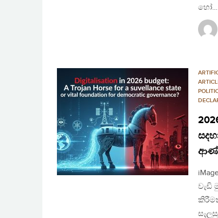
හෝ…
ARTIFI
ARTICL
POLIT
DECLA
2026
සදහා
ආණ්
iMage
වැඩි 
කිරීම
සැලස