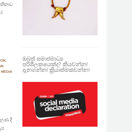
කතිකාව
ෝ
ඔබත් සමාජමාධ්‍ය
ION
,
පරිශීලකයෙක්ද? කියවන්න!
AN
දැනගන්න! ක්‍රියාත්මකවන්න!
L MEDIA
හුණ දී
ූප