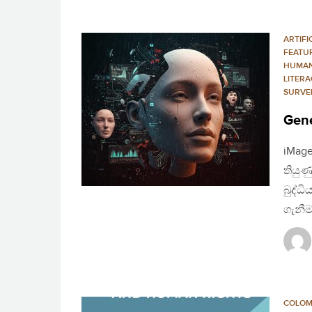
ARTIFI
FEATU
HUMAN
LITERA
SURVE
Gene
iMag
තියුණ
බුද්ධ
ගැනීම
COLO