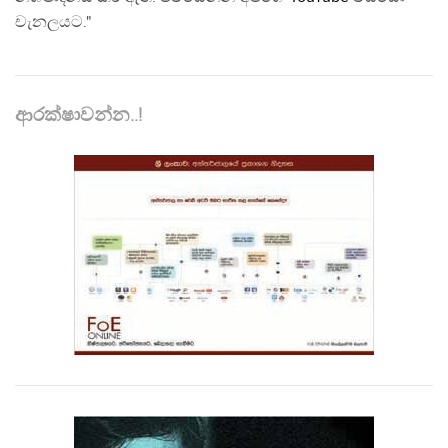
චැනලයට."
ආරක්ෂාවන්න..!