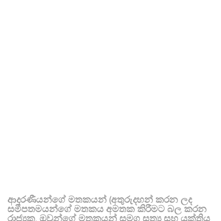
ආදරණීයන්ගේ මතකයන් (අතුරුදහන් කරන ලද
සමීපතමයන්ගේ මතකය අමතක කිරීමට බල කරන
රාජ්‍යක, ඔවුන්ගේ මතකයන් සමග සත්‍ය සහ යුක්තිය