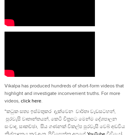
Vikalpa has produced hundreds of short-form videos that
highlight and investigate inconvenient truths. For more
videos,
click here
.
"කටුක සත්‍ය ඉස්මතුකර දැක්වෙන වාර්තා වැඩසටහන්,
පුරවැසි වෘතාන්තයන්, කෙටි චිත්‍රපට මෙන්ම දේශපාලන
සංවාද, සාකච්ඡා, සිය ගණනක් විකල්ප පුරවැසි වෙබ් අඩවිය
නිශ්පාදනය කර ඇත. පිවිසෙන්න අපගේ
YouTube
වීඩියෝ