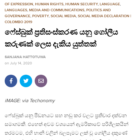
OF EXPRESSION
,
HUMAN RIGHTS
,
HUMAN SECURITY
,
LANGUAGE
,
LANGUAGES
,
MEDIA AND COMMUNICATIONS
,
POLITICS AND
GOVERNANCE
,
POVERTY
,
SOCIAL MEDIA
,
SOCIAL MEDIA DECLARATION |
COLOMBO 2019
ෆේස්බුක් ප්‍රතිසංස්කරණ යනු ගෝලීය
කරුණක් ලෙස දැකිය යුත්තක්
SANJANA HATTOTUWA
on
July 14, 2020
iMAGE: via Techonomy
ෆේස්බුක් යනු පීඩනයට සහ නඩු කර වලට ප්‍රතිචාර දක්වන
සමාගමකි. එහෙත් අවම වශයෙන් ඇමරිකාවේ පරිශීලකයින්
තරමටම, එහි හානි වලින් බලපෑමට ලක් වූ ගෝලීය දකුණේ