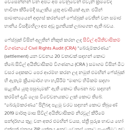
වෙසෙන්නන් වන අපට අප වෙනුවෙන් එවැනි ක්‍රමවේද
භාවිතා කිරීමේදී සැලකිය යුතු අවාසියක් ඇත. එයින්
සාමාන්‍යයෙන් අදහස් කරන්නේ ෆේස්බුක් වෙතින් වන සමාජ
හානිය විසඳීමහිලා අප අඩු ප්‍රගතියක් ලබාගෙන ඇති බවය.
ෆේස්බුක් විසින් අලුතින් නිකුත් කරන ලද
සිවිල් අයිතිවාසිකම්
විගණනයේ Civil Rights Audit (CRA)
“බේරුම්කරණය”
(settlement) යන වචනය 20 වතාවක් සඳහන් කොට
තිබේ.සිවිල් අයිතිවාසිකම් විගණනය (CRA ) සමාගම විසින් මීට
වසර දෙකකට පෙර ආරම්භ කරන ලද නමුත් එමඟින් ෆේස්බුක්
හි ඇතැම් ක්‍රියාමාර්ග හා හැසිරීම් “මානව හිමිකම් සඳහා
සැළකිය යුතු පසුබෑමක්” ඇති කොට තිබෙන බව සඳහන්
කරමින් දැඩි ලෙස විවේචනයකට ලක් කොට තිබේ.
“බේරුම්කරණය” පිලිබඳ පළමු වරට සඳහන් කොට තිබුණේ
2019 මාර්තු මාස සිවිල් අයිතිවාසිකම් නිරවුල් කිරීමේ
සන්දර්භය තුළ වන අතර එමඟින් වයස, ස්ත්‍රී පුරුෂ භාවය හෝ
එක්සත් ජනපද ZIP කේතය අනුව වෙනස් කොට සැලකීමට ඉඩ