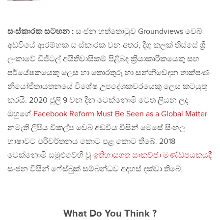
සංස්කාරක සටහන :
සංජන හත්තොටුව Groundviews වෙබ්
අඩවියේ ආරම්භක සංස්කාරක වන අතර, දිගු කලක් තිස්සේ ශ්‍රී
ලංකාවේ ඩිජිටල් අයිතිවාසිකම් පිළිබඳ ක්‍රියාකාරිකයෙකු සහ
පර්යේෂකයෙකු ලෙස හා තොරතුරු හා සන්නිවේදන තාක්ෂණ
නියෝජිතායතනයේ විශේෂ උපදේශකවරයෙකු ලෙස කටයුතු
කරයි. 2020 ජුලි 9 වන දින ටෙක්නොමි වෙත ලියන ලද
ඔහුගේ
Facebook Reform Must Be Seen as a Global Matter
නමැති ලිපිය විකල්ප වෙබ් අඩවිය විසින් මෙසේ සිංහල
භාෂාවට පරිවර්තනය කොට පළ කොට තිබේ. 2018
ටෙක්නොමි සමුළුවේහි වූ
ඉතිහාසගත සාකච්ජා මණ්ඩපයකයදී
සංජන විසින් ෆේස්බුක් සම්බන්ධව අදහස් දක්වා තිබේ.
What Do You Think ?