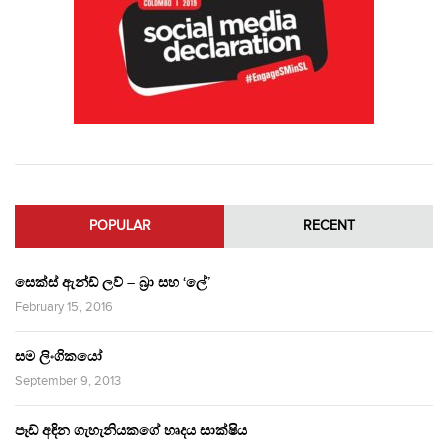
POPULAR
RECENT
සෙක්ස් ඇන්ඩ් ලව් – බ්‍රා සහ ‘ලේ’
February 15, 2016
සම ලිංගිකයෝ
September 9, 2013
පෑඩ් අඳින ගැහැනියකගේ හෘදය සාක්ෂිය