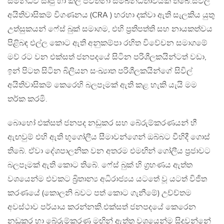
සම්න්ධව සෘජු හා කල් පවත්නා සම්බන්ධතාවයක් තිබේ.සිවිල්
අයිතිවාසිකම් විගණනය (CRA ) හරහා දක්වා ඇති සැලකිය යුතු
උත්සුකයන් ෆේස් බුක් සමාගම, එහි ප්‍රතිපත්ති සහ නායකත්වය
පිළිබඳ එල්ල කොට ඇති අනුකම්පා රහිත විවේචන සමාගමේ
මව් රට වන එක්සත් ජනපදයේ සිටින පරිශීලකයින්ටත් වඩා,
ඉන් පිටත සිටින බිලියන සංඛ්‍යාත පරිශීලකයින්ගේ සිවිල්
අයිතිවාසිකම් කෙරෙහි බලපෑමක් ඇති කළ හැකි යැයි මම
තර්ක කරමි.
බොහෝ එක්සත් ජනපද නඩුකර සහ බේරුම්කරණයන් හී
ඇඟවුම් එහි ඇති භූගෝලීය සීමාවන්ගෙන් ඔබ්බට වීහිදී ගොස්
තිබේ. ඒවා දේශපාලනික වන අතරම එමඟින් ගෝලීය ප්‍රජාවට
බලපෑමක් ඇති කොට තිබේ. ෆේස් බුක් හි ග්‍රහණය ඇත්ත
වශයෙන්ම එවකට බ්‍රිතාන්‍ය අධිරාජ්‍යය යටතේ වූ යටත් විජිත
කරණයේ (කොලනි බවට පත් කොට ගැනීමේ) උච්ච්තම
අවස්ථාව පර්යාය කරන්නකි.එක්සත් ජනපදයේ කෙරෙන
නඩුකර හා බේරුම්කරණ මඟින් ඇත්ත වශයෙන්ම සිදුවන්නේ