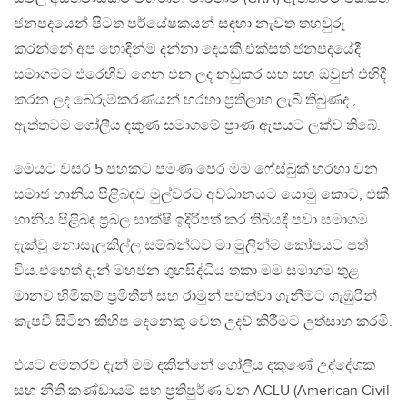
ජනපදයෙන් පිටත පර්යේෂකයන් සඳහා නැවත තහවුරු
කරන්නේ අප හොඳින්ම දන්නා දෙයකි.එක්සත් ජනපදයේදී
සමාගමට එරෙහිව ගෙන එන ලද නඩුකර සහ සහ ඔවුන් එහිදී
කරන ලද බේරුම්කරණයන් හරහා ප්‍රතිලාභ ලැබී තිබුණද ,
ඇත්තටම ගෝලීය දකුණ සමාගමේ ප්‍රාණ ඇපයට ලක්ව තිබේ.
මෙයට වසර 5 පහකට පමණ පෙර මම ෆේස්බුක් හරහා වන
සමාජ හානිය පිළිබඳව මුල්වරට අවධානයට යොමු කොට, එකී
හානිය පිළිබඳ ප්‍රබල සාක්ෂි ඉදිරිපත් කර තිබියදී පවා සමාගම
දැක්වූ නොසැලකිල්ල සම්බන්ධව මා මුලින්ම කෝපයට පත්
විය.එහෙත් දැන් මහජන ශුභසිද්ධිය තකා මම සමාගම තුළ
මානව හිමිකම් ප්‍රමිතීන් සහ රාමුන් පවත්වා ගැනීමට ගැඹුරින්
කැපවී සිටින කිහිප දෙනෙකු වෙත උදව් කිරීමට උත්සාහ කරමි.
එයට අමතරව දැන් මම දකින්නේ ගෝලීය දකුණේ උද්දේශක
සහ නීති කණ්ඩායම් සහ ප්‍රතිපුර්ණ වන ACLU (American Civil