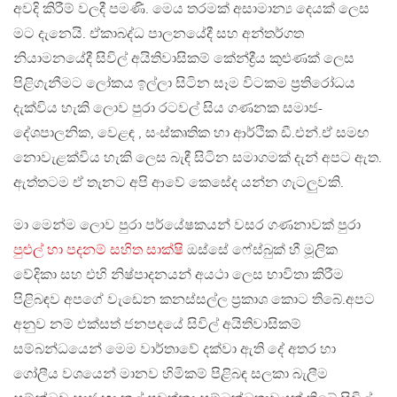
අවදි කිරීම් වලදී පමණි. මෙය තරමක් අසාමාන්‍ය දෙයක් ලෙස
මට දැනෙයි. ඒකාබද්ධ පාලනයේදී සහ අන්තර්ගත
නියාමනයේදී සිවිල් අයිතිවාසිකම් කේන්ද්‍රීය කුළුණක් ලෙස
පිළිගැනීමට ලෝකය ඉල්ලා සිටින සෑම විටකම ප්‍රතිරෝධය
දැක්විය හැකි ලොව පුරා රටවල් සිය ගණනක සමාජ-
දේශපාලනික, වෙළඳ , සංස්කෘතික හා ආර්ථික ඩී.එන්.ඒ සමඟ
නොවැළක්විය හැකි ලෙස බැඳී සිටින සමාගමක් දැන් අපට ඇත.
ඇත්තටම ඒ තැනට අපි ආවේ කෙසේද යන්න ගැටලුවකි.
මා මෙන්ම ලොව පුරා පර්යේෂකයන් වසර ගණනාවක් පුරා
පුළුල් හා පදනම් සහිත සාක්ෂි
ඔස්සේ ෆේස්බුක් හී මූලික
වේදිකා සහ එහි නිෂ්පාදනයන් අයථා ලෙස භාවිතා කිරීම
පිළිබඳව අපගේ වැඩෙන කනස්සල්ල ප්‍රකාශ කොට තිබේ.අපට
අනුව නම් එක්සත් ජනපදයේ සිවිල් අයිතිවාසිකම්
සම්බන්ධයෙන් මෙම වාර්තාවේ දක්වා ඇති දේ අතර හා
ගෝලීය වශයෙන් මානව හිමිකම් පිළිබඳ සලකා බැලීම