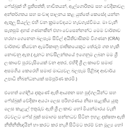
ෆේස්බුක් හී ප්‍රතිපත්ති, භාවිතයන්, ඇල්ගොරිතම සහ වේදිකාවල
අන්තර්ගතය සහ සංවාද පාලනය කළ යුත්තේ කෙසේද යන්න
ඇතුලු සියල්ල එහි වන ක්‍රමවේදයට හැඩගැස්වීමය. මා වැනි
සැතපුම් දහස් ගණනකින් එහා වෙසෙන්නන්ට මෙම වාර්තාව
හරහා ගෙනෙන බලපෑම සිවිල් අයිතිවාසිකම් විගණන (CRA)
වාර්තාව කියවන ඇමරිකානු ජාතිකයෙකුට තේරුම් ගත හැකි
නොවනු ඇත.( දැනට නවසීලන්තයේ ඉගෙනුම ලබන මම ශ්‍රී
ලංකාවේ පුරවැසියෙක් වන අතර, එහිදී ශ්‍රී ලංකාවේ සමාජ
අසමගිය කෙරෙහි සමාජ මාධ්‍යවල බලපෑම පිළිබඳ ආචාර්ය
උපාධි නිබන්ධනයක් සම්පූර්ණ කරමි.)
එහෙත් ගෝලීය දකුණේ ඇති ආයතන සහ පුද්ගලයින්ට සහ
ෆේස්බුක් වේදිකා අයථා ලෙස පරිහරණය නිසා සැළකිය යුතු
ලෙස කැළැල් ඉතුරුව ඇති ශ්‍රී ලංකාව හෝ මියන්මාරය වැනි
රටවලට ෆේස් බුක් සමාගම සන්නධව සිටින ඉහළ දක්ෂතා ඇති
නීතිනීතිඥයින් හා කරට කර නැගී සිටීමට තරම් වන මූල්‍ය හෝ