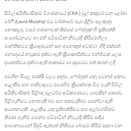
සිවිල් අයිතිවාසිකම් විගණනයේ (CRA ) මුල් කතුවර වන ලෝරා
මර්ෆි (Laura Murphy) එය වාර්තාවේ පැහැදිලිව සලකුණු
නොකළද, වසර ගණනාවක් තිස්සේ ෆේස්බුක් හී ප්‍රතිපත්ති
සංශෝධනයට හා එහි පටිපාටින් නිවැරදි කිරීමේහිලා;
පාන්තිකමය ක්‍රියාදාමයන් සහ අනෙකුත් අවස්ථා හිදී එක්සත්
ජනපදයේ නඩුකර දක්වා ඇති ක්‍රියාකාරිත්වය එන්ජිමක් ලෙස
දායකත්වය දක්වා ඇති ආකාරය මා පුදුමයට පත් කරන ලදී.
පවතින සියලු සාක්ෂි වලට අනුව, ෆේස්බුක් යනු වෙනස් කොට
සැළකීම සහ ජාතිවාදයට එරෙහිව ක්‍රියාත්මක වීම වැනි සිවිල්
අයිතිවාසිකම් පිළිබඳ මූලධර්ම අධිකරණයට යාමකින් තොරව
පිළිගැනීමට නොහැකි බව සහ අකමැතිබව පෙන්වා ඇති
ආයතනයකි. සැළකිය යුතු ප්‍රතිපත්තිමය සහ ඇල්ගොරිතම
තීරණ ගැනීම් මෙන්ම පටිපාටින් නිවැරදි කිරීම් ආදීය
සාමාන්‍යයෙන් සිදුවී ඇත්තේ නීතිමය බේරුම් කිරීම් සඳහා වන