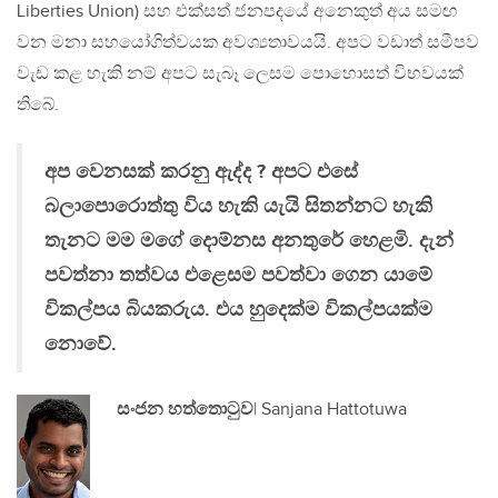
Liberties Union) සහ එක්සත් ජනපදයේ අනෙකුත් අය සමඟ
වන මනා සහයෝගිත්වයක අවශ්‍යතාවයයි. අපට වඩාත් සමීපව
වැඩ කළ හැකි නම් අපට සැබෑ ලෙසම පොහොසත් විභවයක්
තිබේ.
අප වෙනසක් කරනු ඇද්ද ? අපට එසේ
බලාපොරොත්තු විය හැකි යැයි සිතන්නට හැකි
තැනට මම මගේ දොම්නස අනතුරේ හෙළමි. දැන්
පවත්නා තත්වය එළෙසම පවත්වා ගෙන යාමේ
විකල්පය බියකරුය. එය හුදෙක්ම විකල්පයක්ම
නොවේ.
සංජන හත්තොටුව
| Sanjana Hattotuwa