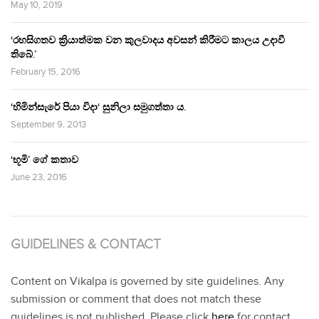
May 10, 2019
‘රහසිගතව ක්‍රියාත්මක වන කුලවාදය අවසන් කිරීමට කාලය උදාවී
තිබේ.’
February 15, 2016
‘හිමින්සැරේ පියා විදා‘ සුනිලා සමුගත්තා ය.
September 9, 2013
‘භූමි’ ගේ කතාව
June 23, 2016
GUIDELINES & CONTACT
Content on Vikalpa is governed by site guidelines. Any
submission or comment that does not match these
guidelines is not published. Please click
here
for contact