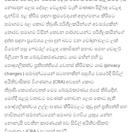
නොදෙන ලෙස දේපල වෙළඳාම් වැනි මාතෘකා පිළිබඳ වෙළඳ
දැන්වීම් පළ කිරිම සඳහා ක්‍රමවේදයක් අනුගමනය කිරීමට
සමාගමට බල කොට තිබුණි.පරිශීලකයින්ගේ අවසරයකින්
තොරව සමාගම විසින් තෙවන පාර්ශවයන්ට පරිශීලකයින්ගේ
දත්ත සඳහා ප්‍රවේශය ලබා දුන් බවට වන චෝදනාවලට ලක්
වීමෙන් පසු ෆෙඩරල් වෙළඳ කොමිෂන් සභාව සමඟ ඩොලර්
බිලියන 5 ක බේරුම්කරණයකට යාම මඟින් එහි වූ
පෞදගලිකත්ව ප්‍රතිපත්තියේ වෙනස් කිරීමකට යාම (privacy
changes ) සම්බන්ධයෙන් සටහනකින් පසුගිය වසරේදී සිවිල්
අයිතිවාසිකම් විගණනය (CRA) අවසන් කොට
තිබුණි.කෙසේවෙතත් මෙම බේරුම්කරණය එසේ තිබියදීත්,
මෙහිදී පළමු වතාවට පමණක් නොවන ලෙස කොට ඇති
පෞද්ගලිකත්වය උල්ලංඝණය කිරීම්වලට තුඩු දුන් ප්‍රතිපත්ති සහ
භාවිතයන් සම්බන්ධයෙන් සමාගම වගවිය යුතුය යන්න
නොනැසී පවතින කාරණයක් බව සිවිල් අයිතිවාසිකම්
විගණනය (CRA ) සටහන් කරයි.