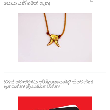
සොයා යන ගමන් ගැන)
ඔබත් සමාජමාධ්‍ය පරිශීලකයෙක්ද? කියවන්න!
දැනගන්න! ක්‍රියාත්මකවන්න!