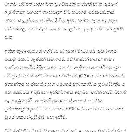
මානව සම්පත් සඳහා වන ප්‍රවේශයක් ඇත්තේ නැත. අපගේ
ඇමරිකානු සගයන් හා සසඳන විට සමාගම වෙත වෙනස්
කොට සැලකීම හා ජාතිවාදී වීම අවම කරන ලෙස බලපෑම්
කිරීමෙහිලා අපට ඇති ශක්තිය සැලකිය යුතු අවාසියකට ලක්ව
ඇත.
ඉතින් කුණු ඇත්තේ එහිමය. බොහෝ මාධ්‍ය තම අවධානය
යොමු කොට ඇත්තේ සමාගමේ වේදිකාවන් භයානක හා
හානිකර පෙටි‍්‍ර දීසියක් බවට පත්ව ඇති බව පෙන්වීමට වුව
සිවිල් අයිතිවාසිකම් විගණන වාර්තාව (CRA) හරහා සමාගමේ
අභ්‍යන්තර සංස්කෘතිය සහ ජ්‍යෙෂ්ඨ නායකත්වය ප්‍රචණ්ඩත්වය
සහ වෛරය අවුස්සන අන්තර්ගතය අනුමත කරන තරම මනාව
සලකුණු කරයි. මෙවැනි සමාගමක් අපගේ ගෝලීය
ප්‍රජාතන්ත්‍රවාදයේ හා අනාගතය නිර්මාණය අනිවාර්ය අංගයක්
වූයේ කෙසේදැයි මම නොදනිමි.
සිවිල් අයිතිවාසිකම් විගණන වාර්තාව (CRA) ඇත්තටම එක්සත්