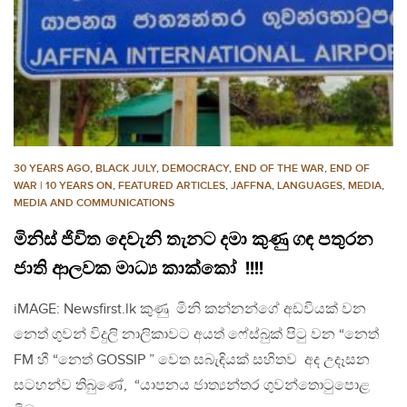
30 YEARS AGO
,
BLACK JULY
,
DEMOCRACY
,
END OF THE WAR
,
END OF
WAR | 10 YEARS ON
,
FEATURED ARTICLES
,
JAFFNA
,
LANGUAGES
,
MEDIA
,
MEDIA AND COMMUNICATIONS
මිනිස් ජිවිත දෙවැනි තැනට දමා කුණු ගඳ පතුරන
ජාති ආලවක මාධ්‍ය කාක්කෝ !!!!
iMAGE: Newsfirst.lk කුණු මිනි කන්නන්ගේ අඩවියක් වන
නෙත් ගුවන් විදුලි නාලිකාවට අයත් ෆේස්බුක් පිටු වන “නෙත්
FM හී “නෙත් GOSSIP ” වෙත සබැඳියක් සහිතව අද උදෑසන
සටහන්ව තිබුණේ, “යාපනය ජාත්‍යන්තර ගුවන්තොටුපොළ