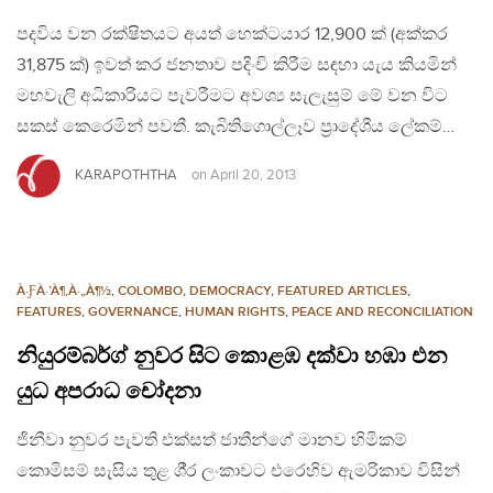
පදවිය වන රක්ෂිතයට අයත් හෙක්ටයාර 12,900 ක් (අක්කර
31,875 ක්) ඉවත් කර ජනතාව පදිංචි කිරීම සඳහා යැය කියමින්
මහවැලි අධිකාරියට පැවරීමට අවශ්‍ය සැලැසුම් මේ වන විට
සකස් කෙරෙමින් පවතී. කැබිතිගොල්ලෑව ප්‍රාදේශීය ලේකම්…
KARAPOTHTHA
on
April 20, 2013
À·ƑÀ·’À¶‚À·„À¶½
,
COLOMBO
,
DEMOCRACY
,
FEATURED ARTICLES
,
FEATURES
,
GOVERNANCE
,
HUMAN RIGHTS
,
PEACE AND RECONCILIATION
නියුරම්බර්ග් නුවර සිට කොළඹ දක්වා හඹා එන
යුධ අපරාධ චෝදනා
ජිනීවා නුවර පැවති එක්සත් ජාතීන්ගේ මානව හිමිකම්
කොමිසම් සැසිය තුළ ශී‍්‍ර ලංකාවට එරෙහිව ඇමරිකාව විසින්