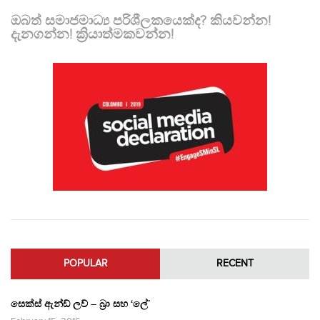
ඔබත් සමාජමාධ්‍ය පරිශීලකයෙක්ද? කියවන්න!
දැනගන්න! ක්‍රියාත්මකවන්න!
POPULAR
RECENT
සෙක්ස් ඇන්ඩ් ලව් – බ්‍රා සහ ‘ලේ’