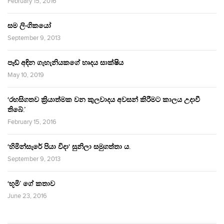
February 15, 2016
සම ලිංගිකයෝ
September 9, 2013
පෑඩ් අඳින ගැහැනියකගේ හෘදය සාක්ෂිය
May 10, 2019
‘රහසිගතව ක්‍රියාත්මක වන කුලවාදය අවසන් කිරීමට කාලය උදාවී
තිබේ.’
February 15, 2016
‘හිමින්සැරේ පියා විදා‘ සුනිලා සමුගත්තා ය.
September 9, 2013
‘භූමි’ ගේ කතාව
June 23, 2016