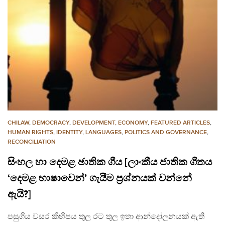
CHILAW
,
DEMOCRACY
,
DEVELOPMENT, ECONOMY
,
FEATURED ARTICLES
,
HUMAN RIGHTS
,
IDENTITY
,
LANGUAGES
,
POLITICS AND GOVERNANCE
,
RECONCILIATION
සිංහල හා දෙමළ ඡාතික ගීය [ලාංකීය ජාතික ගීතය
‘දෙමළ භාෂාවෙන්’ ගැයීම ප්‍රශ්නයක් වන්නේ
ඇයි?]
පසුගිය වසර කිහිපය තුල රට තුල ඉතා ආන්දෝලනයක් ඇති