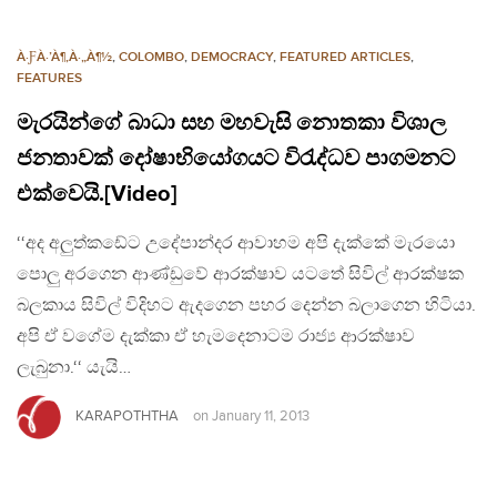
À·ƑÀ·’À¶‚À·„À¶½
,
COLOMBO
,
DEMOCRACY
,
FEATURED ARTICLES
,
FEATURES
මැරයින්ගේ බාධා සහ මහවැසි නොතකා විශාල
ජනතාවක් දෝෂාභියෝගයට විරැද්ධව පාගමනට
එක්වෙයි.[Video]
‘‘අද අලුත්කඩේට උදේපාන්දර ආවාහම අපි දැක්කේ මැරයො
පොලු අරගෙන ආණ්ඩුවේ ආරක්ෂාව යටතේ සිවිල් ආරක්ෂක
බලකාය සිවිල් විදිහට ඇදගෙන පහර දෙන්න බලාගෙන හිටියා.
අපි ඒ වගේම දැක්කා ඒ හැමදෙනාටම රාජ්‍ය ආරක්ෂාව
ලැබුනා.‘‘ යැයි…
KARAPOTHTHA
on
January 11, 2013