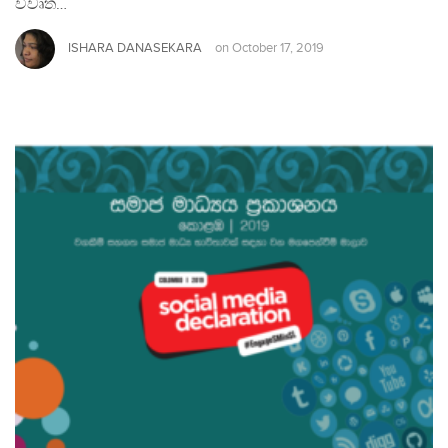
විවෘත…
ISHARA DANASEKARA
on
October 17, 2019