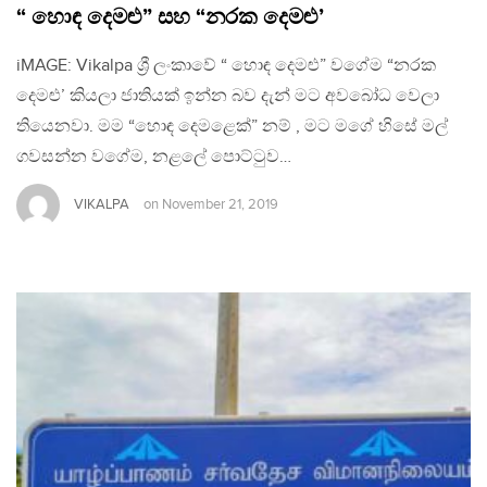
“ හොඳ දෙමළු” සහ “නරක දෙමළු’
iMAGE: Vikalpa ශ්‍රී ලංකාවේ “ හොඳ දෙමළු” වගේම “නරක
දෙමළු’ කියලා ජාතියක් ඉන්න බව දැන් මට අවබෝධ වෙලා
තියෙනවා. මම “හොඳ දෙමළෙක්” නම් , මට මගේ හිසේ මල්
ගවසන්න වගේම, නළලේ පොට්ටුව…
VIKALPA
on
November 21, 2019