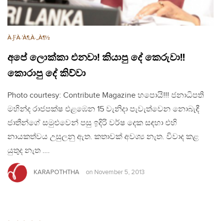
À·ƑÀ·’À¶‚À·„À¶½
අපේ ලොක්කා එනවා! කියාපු දේ කෙරුවා!!
කොරාපු දේ කිව්වා
Photo courtesy: Contribute Magazine හපොයි!!! ජනාධිපති
මහින්ද රාජපක්ෂ එළඹෙන 15 වැනිදා පැවැත්වෙන නොබැඳී
ජාතීන්ගේ සමුළුවෙන් පසු ඉදිරි වර්ෂ දෙක සඳහා එහි
නායකත්වය උසුලනු ඇත. කතාවක් අවශ්‍ය නැත. විවාද කළ
යුතුද නැත ….
KARAPOTHTHA
on
November 5, 2013