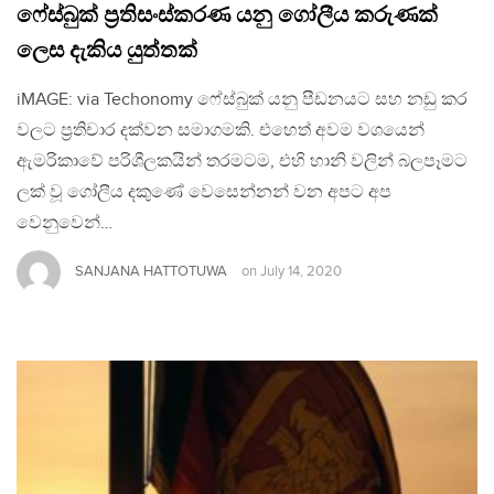
ෆේස්බුක් ප්‍රතිසංස්කරණ යනු ගෝලීය කරුණක්
ලෙස දැකිය යුත්තක්
iMAGE: via Techonomy ෆේස්බුක් යනු පීඩනයට සහ නඩු කර
වලට ප්‍රතිචාර දක්වන සමාගමකි. එහෙත් අවම වශයෙන්
ඇමරිකාවේ පරිශීලකයින් තරමටම, එහි හානි වලින් බලපෑමට
ලක් වූ ගෝලීය දකුණේ වෙසෙන්නන් වන අපට අප
වෙනුවෙන්…
SANJANA HATTOTUWA
on
July 14, 2020