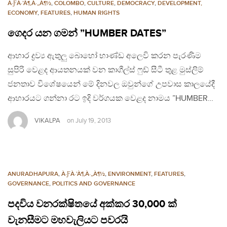
À·ƑÀ·’À¶‚À·„À¶½
,
COLOMBO
,
CULTURE
,
DEMOCRACY
,
DEVELOPMENT,
ECONOMY
,
FEATURES
,
HUMAN RIGHTS
ගෙදර යන ගමන් ”HUMBER DATES”
ආහාර ද්‍රව්‍ය ඇතුලු බොහෝ භාණ්ඩ අලෙවි කරන පැරණිම
සුපිරි වෙළද ආයතනයක් වන කාගීල්ස් ෆුඩ් සීටී තුළ මුස්ලිම්
ජනතාව විශේෂයෙන් මේ දිනවල ඔවුන්ගේ උපවාස කාලයේදී
ආහාරයට ගන්නා රට ඉදි වර්ගයක වෙළද නාමය ”HUMBER…
VIKALPA
on
July 19, 2013
ANURADHAPURA
,
À·ƑÀ·’À¶‚À·„À¶½
,
ENVIRONMENT
,
FEATURES
,
GOVERNANCE
,
POLITICS AND GOVERNANCE
පදවිය වනරක්ෂිතයේ අක්කර 30,000 ක්
වැනසීමට මහවැලියට පවරයි