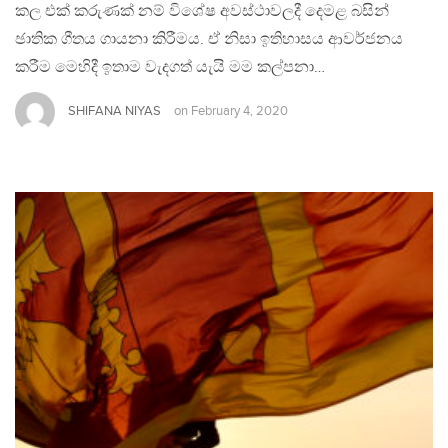
කල එක් කරුණක් නම් විශේෂ අවස්ථාවලදී දෙමළ බසින්
ඡාතික ගීතය ගායනා කිරීමය. ඒ නිසා ඉතිහාසය ආවර්ජනය
කරීම මෙහිදී ඉතාම වැදගත් යැයි මම කල්පනා…
SHIFANA NIYAS
on
February 4, 2020