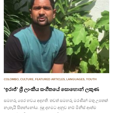
COLOMBO
,
CULTURE
,
FEATURED ARTICLES
,
LANGUAGES
,
YOUTH
‘ඉරාජ්’ ශ්‍රී ලාංකීය සංගීතයේ සොහොන් ලකුණ
සමහරු පෙර භවය අදහති. තවත් සමහරු මරණින් මතු උපතක්
නැතැයි සිතන්නෝය. බුදු දහමට අනුව නම් මිනිස් ආත්ම