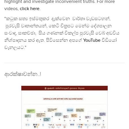
highlight and investigate inconvenient truths. For more
videos,
click here
.
"කටුක සත්‍ය ඉස්මතුකර දැක්වෙන වාර්තා වැඩසටහන්,
පුරවැසි වෘතාන්තයන්, කෙටි චිත්‍රපට මෙන්ම දේශපාලන
සංවාද, සාකච්ඡා, සිය ගණනක් විකල්ප පුරවැසි වෙබ් අඩවිය
නිශ්පාදනය කර ඇත. පිවිසෙන්න අපගේ
YouTube
වීඩියෝ
චැනලයට."
ආරක්ෂාවන්න..!