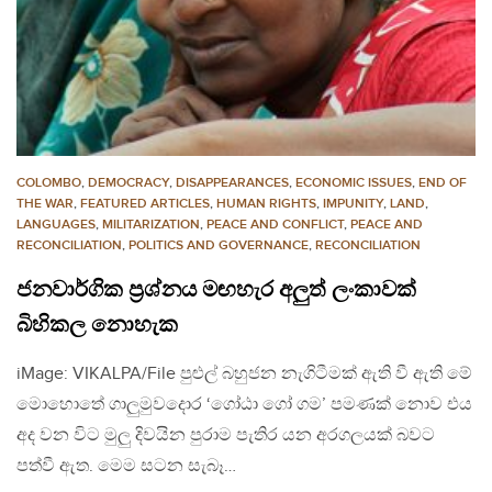
COLOMBO
,
DEMOCRACY
,
DISAPPEARANCES
,
ECONOMIC ISSUES
,
END OF
THE WAR
,
FEATURED ARTICLES
,
HUMAN RIGHTS
,
IMPUNITY
,
LAND
,
LANGUAGES
,
MILITARIZATION
,
PEACE AND CONFLICT
,
PEACE AND
RECONCILIATION
,
POLITICS AND GOVERNANCE
,
RECONCILIATION
ජනවාර්ගික ප්‍රශ්නය මඟහැර අලුත් ලංකාවක්
බිහිකල නොහැක
iMage: VIKALPA/File පුළුල් බහුජන නැගිටීමක් ඇති වී ඇති මේ
මොහොතේ ගාලුමුවදොර ‘ගෝඨා ගෝ ගම’ පමණක් නොව එය
අද වන විට මුලු දිවයින පුරාම පැතිර යන අරගලයක් බවට
පත්වී ඇත. මෙම සටන සැබෑ…