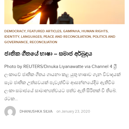
DEMOCRACY
,
FEATURED ARTICLES
,
GAMPAHA
,
HUMAN RIGHTS
,
IDENTITY
,
LANGUAGES
,
PEACE AND RECONCILIATION
,
POLITICS AND
GOVERNANCE
,
RECONCILIATION
ජාතික ගීතයේ භාෂා – සමාජ අර්බුදය
Photo by REUTERS/Dinuka Liyanawatte via Channel 4 ශ‍්‍රී
ලංකාවේ ජාතික ගිතය ගායනා කළ යුතු භාෂාව ගැන විවාදයක්
සෑම ජාතික උත්සවයක් පැවැත්වීම ආසන්නයේදීම ඇතිවීම
ලංකා සමාජයේ සාමාන්‍යත්වයට පත්ව ඇති සිරිතක් වී තිබේ.
රටක…
DHANUSHKA SILVA
on
January 23, 2020