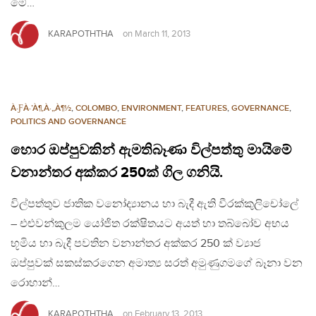
මේ…
KARAPOTHTHA
on
March 11, 2013
À·ƑÀ·’À¶‚À·„À¶½
,
COLOMBO
,
ENVIRONMENT
,
FEATURES
,
GOVERNANCE
,
POLITICS AND GOVERNANCE
හොර ඔප්පුවකින් ඇමතිබෑණා විල්පත්තු මායිමේ
වනාන්තර අක්කර 250ක් ගිල ගනියි.
විල්පත්තුව ජාතික වනෝද්‍යානය හා බැදී ඇති වීරක්කුලිචෝලේ
– එළුවන්කුලම යෝජිත රක්ෂිතයට අයත් හා තබ්බෝව අභය
භූමිය හා බැදී පවතින වනාන්තර අක්කර 250 ක් ව්‍යාජ
ඔප්පුවක් සකස්කරගෙන අමාත්‍ය සරත් අමුණුගමගේ බෑනා වන
රොහාන්…
KARAPOTHTHA
on
February 13, 2013