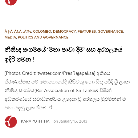
À·ƑÀ·’À¶‚À·„À¶½
,
COLOMBO
,
DEMOCRACY
,
FEATURES
,
GOVERNANCE
,
MEDIA
,
POLITICS AND GOVERNANCE
නීතිඥ සංගමයේ ‘මහා පාවා දීම’ සහ අරගලයේ
ඉදිරි ගමන !
[Photos Credit: twitter.com/PresRajapaksa] අතිශය
තීරණාත්මක මේ මොහොතේදී කිසිවකු නො සිතූ පරිදි ශ‍්‍රී ලංකා
නීතිඥ සංගමය(Bar Association of Sri Lanka& විසින්
අධිකරණයේ ස්වාධීනත්වය උදෙසා වූ අරගලය මුඵමනින් ම
පවා දෙනු ලැබ තිබේ. ඒ,…
KARAPOTHTHA
on
January 15, 2013