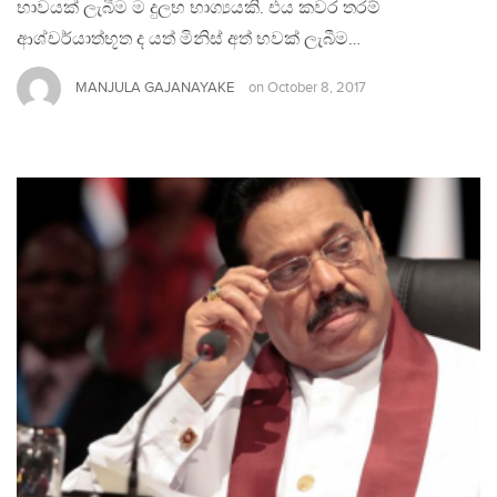
භාවයක් ලැබීම ම දුලභ භාග්‍යයකි. එය කවර තරම්
ආශ්චර්යාත්භූත ද යත් මිනිස් අත් භවක් ලැබීම…
MANJULA GAJANAYAKE
on
October 8, 2017