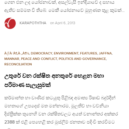
ගෙන එන ලද යෝජනාවක්, අසල්වැසි ඉන්දියාවේ ද සහාය
ඇතිව සම්මත වී තිබේ. මෙකී යෝජනාවේ මුහුණත තුළ කුමක්…
KARAPOTHTHA
on
April 6, 2013
À·ƑÀ·’À¶‚À·„À¶½
,
DEMOCRACY
,
ENVIRONMENT
,
FEATURES
,
JAFFNA
,
MANNAR
,
PEACE AND CONFLICT
,
POLITICS AND GOVERNANCE
,
RECONCILIATION
උතුරේ වන රක්ෂිත අනතුරේ හෙළන මහා
පරිමාණ සැලැසුමක්
කර්මාන්ත හා වාණිජ කටයුතු පිළිබඳ අමාත්‍ය රිෂාඞ් බදුර්දීන්
මහතාගේ උපදෙස් මත මන්නාරම, මුලතිව් හා වව්නියා
දිස්ත‍්‍රික්ක තුනෙහි වන රක්ෂිතවලට අයත් වනාන්තර අක්කර
2388 ක් එළි පෙහෙළි කර මුස්ලිම් ජනතාව පදිංචි කරවීමට