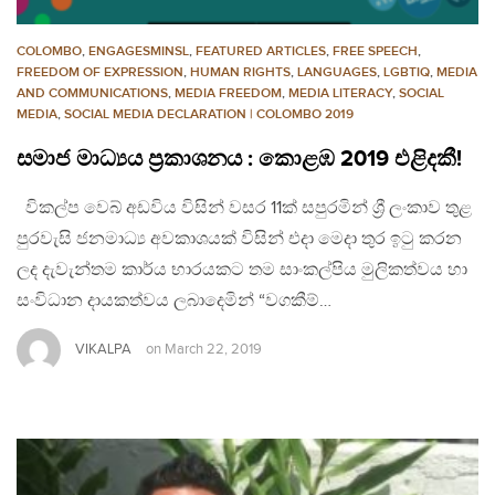
COLOMBO
,
ENGAGESMINSL
,
FEATURED ARTICLES
,
FREE SPEECH
,
FREEDOM OF EXPRESSION
,
HUMAN RIGHTS
,
LANGUAGES
,
LGBTIQ
,
MEDIA
AND COMMUNICATIONS
,
MEDIA FREEDOM
,
MEDIA LITERACY
,
SOCIAL
MEDIA
,
SOCIAL MEDIA DECLARATION | COLOMBO 2019
සමාජ මාධ්‍යය ප්‍රකාශනය : කොළඹ 2019 එළිදකී!
විකල්ප වෙබ් අඩවිය විසින් වසර 11ක් සපුරමින් ශ්‍රී ලංකාව තුළ
පුරවැසි ජනමාධ්‍ය අවකාශයක් විසින් එදා මෙදා තුර ඉටු කරන
ලද දැවැන්තම කාර්ය භාරයකට තම සාංකල්පිය මුලිකත්වය හා
සංවිධාන දායකත්වය ලබාදෙමින් “වගකීම්…
VIKALPA
on
March 22, 2019