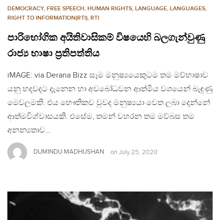
DEMOCRACY
,
FREE SPEECH
,
HUMAN RIGHTS
,
LANGUAGE
,
LANGUAGES
,
RIGHT TO INFORMATION(RTI)
,
RTI
පාරිභෝගික අයිතිවාසිකම් විෂයෙහි බලගැන්වුණු
රාජ්‍ය භාෂා ප‍්‍රතිපත්තිය
iMAGE: via Derana Bizz සෑම මනුෂ්‍යයෙකුටම තම මව්භාෂාව
යනු හදවදට දැනෙන හා අවබෝධවන ආත්මීය වශයෙන් බැඳුණු
මෙවලමකි. එය භෞතිකව වුවද මනුෂ්‍යයා වෙත ලබා දෙන්නේ
ආත්මවිශ්වාසයකි. එසේම, තමන් වහරන තම මව්බස තම
අනන්‍යතාව…
DUMINDU MADHUSHAN
on
July 25, 2020