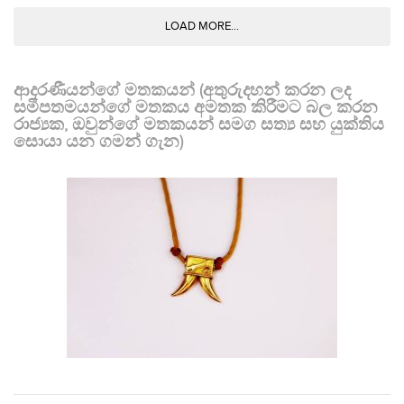
LOAD MORE...
ආදරණීයන්ගේ මතකයන් (අතුරුදහන් කරන ලද
සමීපතමයන්ගේ මතකය අමතක කිරීමට බල කරන
රාජ්‍යක, ඔවුන්ගේ මතකයන් සමග සත්‍ය සහ යුක්තිය
සොයා යන ගමන් ගැන)