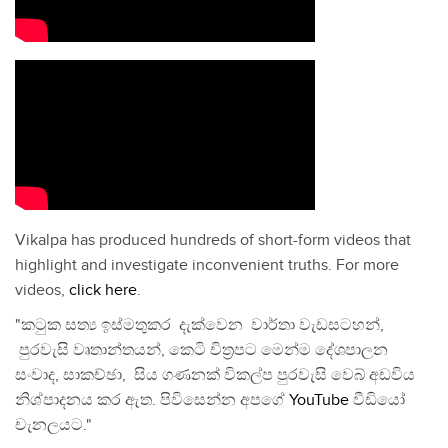
Vikalpa has produced hundreds of short-form videos that
highlight and investigate inconvenient truths. For more
videos,
click here
.
"කටුක සත්‍ය ඉස්මතුකර දැක්වෙන වාර්තා වැඩසටහන්,
පුරවැසි වෘතාන්තයන්, කෙටි චිත්‍රපට මෙන්ම දේශපාලන
සංවාද, සාකච්ඡා, සිය ගණනක් විකල්ප පුරවැසි වෙබ් අඩවිය
නිශ්පාදනය කර ඇත. පිවිසෙන්න අපගේ
YouTube
වීඩියෝ
චැනලයට."