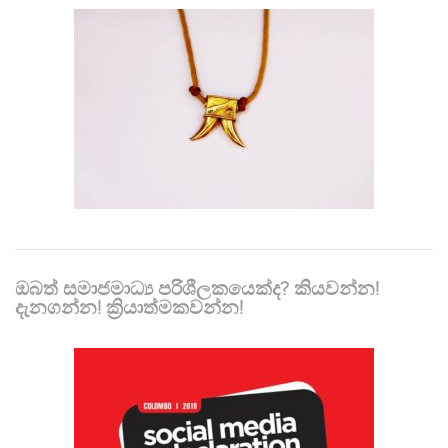
ඔබත් සමාජමාධ්‍ය පරිශීලකයෙක්ද? කියවන්න!
දැනගන්න! ක්‍රියාත්මකවන්න!