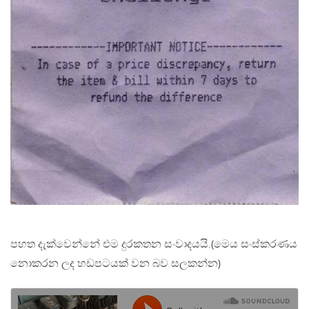
පහත දැක්වෙන්නේ එම දුරකතන සංවාදයයි.(මෙය සංස්කරණය
නොකරන ලද හඩපටයක් වන බව සලකන්න)