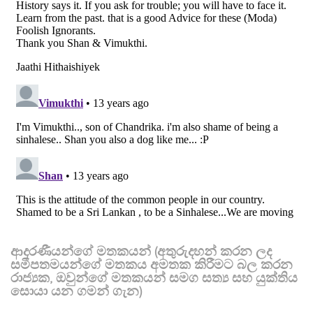
ආදරණීයන්ගේ මතකයන් (අතුරුදහන් කරන ලද
සමීපතමයන්ගේ මතකය අමතක කිරීමට බල කරන
රාජ්‍යක, ඔවුන්ගේ මතකයන් සමග සත්‍ය සහ යුක්තිය
සොයා යන ගමන් ගැන)