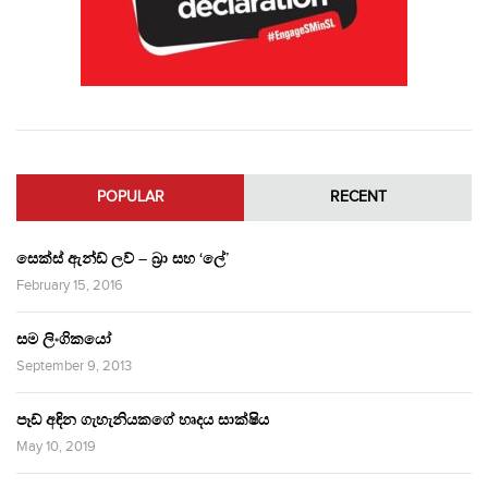
POPULAR
RECENT
සෙක්ස් ඇන්ඩ් ලව් – බ්‍රා සහ ‘ලේ’
February 15, 2016
සම ලිංගිකයෝ
September 9, 2013
පෑඩ් අඳින ගැහැනියකගේ හෘදය සාක්ෂිය
May 10, 2019