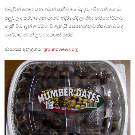
එබැවින් ගෙදර යන ගමන් ජාතිවාදය ඔලුවල විතරක් නොව
මලුවල ද පුරවාගෙන යාමට ඉදිරියේදී ලාංකීය පාරිභෝගියාට
හැකි වීම දැන් ආරම්භ වී ඇතැයි පෙනෙන්නට තිබෙන බව ද
කණගාටුවෙන් උවද සටහන් කරමු.
ඡායාරෑප අනුග්‍රහය :
groundviews.org