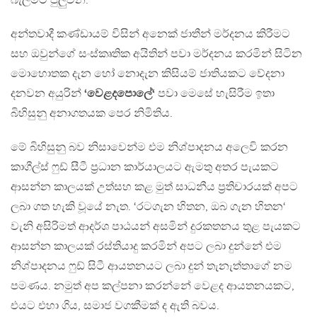
බැලීමට පුලුවන.
අන්තවාදී කණ්ඩායම් විසින් අනෙක් ජාතීන් මර්දනය කිරීමට
සහ ඔවුන්ගේ සංස්කෘතික අයිතින් පවා මර්දනය කරමින් සිටින
මොහොතක දැන හෝ නොදැන කිසියම් ජාතියකට වේදනා
දනවන අයුරින්
‘වෙළදපොලේ‘
පවා මෙසේ හැසිරීම ඉතා
බිහිසුනු අනාගතයක පෙර නිමිතිය.
මේ බිහිසුනු බව නිසාවෙන්ම එම නිශ්පාදනය අලෙවි කරන
කාගීල්ස් ෆුඩ් සීටී ප්‍රධාන කාර්යාලයට ඇමතු අතර පැයකට
ආසන්න කාලයක් උත්සහ කළ මුත් සාධනීය ප්‍රතිචාරයක් අපට
ලබා ගත හැකි වූයේ නැත. ‘රටගැන හිතන, ඔබ ගැන හිතන‘
වැනි අසිරිමත් ආදර්ශ පාඨයන් අසමින් දුරකතනය තුළ පැයකට
ආසන්න කාලයක් රස්තියාදු කරමින් අපට ලබා දුන්නේ එම
නිශ්පාදනය ෆුඩ් සිටී ආයතනයට ලබා දුන් තැනැත්තාගේ නම
පමණය. නමුත් අප කල්පනා කරන්නේ වෙළද ආයතනයකට,
එයට එහා ගිය, සමාජ වගකීමක් ද ඇති බවය.