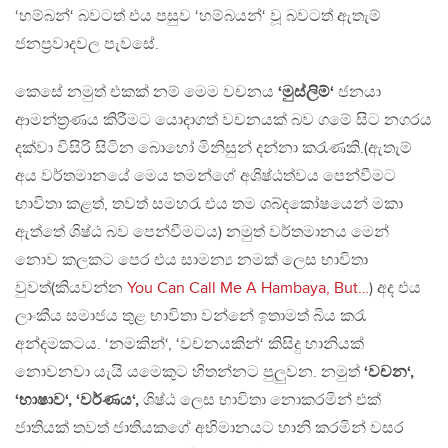
‘හම්බන්‘ බවටත් එය පසුව ‘හම්බයන්‘ වූ බවටත් ඇතැම්
ජනප්‍රවාදවල පැවසේ.
කෙසේ නමුත් එකක් නම් මෙම වචනය
‘මුස්ලිම්‘
ජනයා
ආමන්ත්‍රණය කිරීමට යොදාගත් වචනයක් බව ගමේ සිට නගරය
දක්වා විසිරි සිටින බොහෝ මිනිසුන් දන්නා කරැණකි.(ඇතැම්
අය වර්තමානයේ මෙය තමන්ගේ අශිෂ්ඨත්වය පෙන්වීමට
භාවිතා කළත්, තවත් සමහරැ එය තම ශබ්දකෝෂයෙන් මකා
ඇත්තේ ශිෂ්ඨ බව පෙන්වීමටය) නමුත් වර්තමානය මෙන්
නොව කලකට පෙර එය සාමන්‍ය නමක් ලෙස භාවිතා
වුවත්(කියවන්න
You Can Call Me A Hambaya, But…
) අද එය
ලාංකීය සමාජය තුළ භාවිතා වන්නේ ඉතාමත් බිය කරැ
අන්දමකටය. ‘නමකින්‘, ‘වචනයකින්‘ කිසිදු හානියක්
නොවනවා යැයි යමෙකුට හිතන්නට පුලුවන. නමුත්
‘වචන‘,
‘භාෂාව‘, ‘වර්ණය‘,
ශිෂ්ඨ ලෙස භාවිතා නොකරමින් එක්
ජාතියක් තවත් ජාතියකගේ අභිමානයට හානි කරමින් වසර