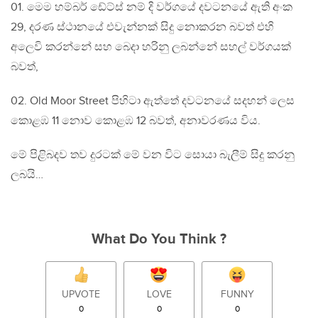
01. මෙම හම්බර් ඩේට්ස් නම් දි වර්ගයේ දවටනයේ ඇති අංක
29, දරණ ස්ථානයේ එවැන්නක් සිදු නොකරන බවත් එහි
අලෙවි කරන්නේ සහ බෙදා හරිනු ලබන්නේ සහල් වර්ගයක්
බවත්,
02. Old Moor Street පිහිටා ඇත්තේ දවටනයේ සදහන් ලෙස
කොළඹ 11 නොව කොළඹ 12 බවත්, අනාවරණය විය.
මේ පිළිබදව තව දුරටක් මේ වන විට සොයා බැලීම් සිදු කරනු
ලබයි…
What Do You Think ?
UPVOTE
LOVE
FUNNY
0
0
0