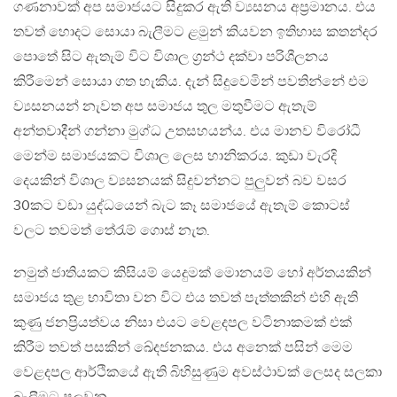
ගණනාවක් අප සමාජයට සිදුකර ඇති ව්‍යසනය අප්‍රමානය. එය
තවත් හොදට සොයා බැලීමට ළමුන් කියවන ඉතිහාස කතන්දර
පොතේ සිට ඇතැම් විට විශාල ග්‍රන්ථ දක්වා පරිශීලනය
කිරීමෙන් සොයා ගත හැකිය. දැන් සිදුවෙමින් පවතින්නේ එම
ව්‍යසනයන් නැවත අප සමාජය තුල මතුවීමට ඇතැම්
අන්තවාදීන් ගන්නා මුග්ධ උතසහයන්ය. එය මානව විරෝධී
මෙන්ම සමාජයකට විශාල ලෙස හානිකරය. කුඩා වැරදි
දෙයකින් විශාල ව්‍යසනයක් සිදුවන්නට පුලුවන් බව වසර
30කට වඩා යුද්ධයෙන් බැට කෑ සමාජයේ ඇතැම් කොටස්
වලට තවමත් තේරැම් ගොස් නැත.
නමුත් ජාතියකට කිසියම් යෙදුමක් මොනයම් හෝ අර්තයකින්
සමාජය තුළ භාවිතා වන විට එය තවත් පැත්තකින් එහි ඇති
කුණු ජනප්‍රියත්වය නිසා එයට වෙළදපල වටිනාකමක් එක්
කිරීම තවත් පසකින් ඛේදජනකය. එය අනෙක් පසින් මෙම
වෙළදපල ආර්ථිකයේ ඇති බිහිසුණුම අවස්ථාවක් ලෙසද සලකා