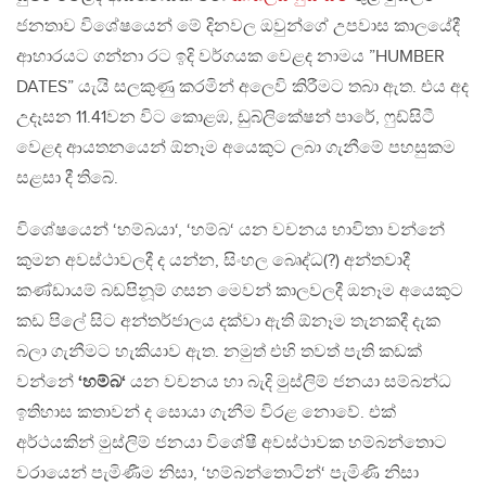
ජනතාව විශේෂයෙන් මේ දිනවල ඔවුන්ගේ උපවාස කාලයේදී
ආහාරයට ගන්නා රට ඉදි වර්ගයක වෙළද නාමය ”HUMBER
DATES” යැයි සලකුණු කරමින් අලෙවි කිරීමට තබා ඇත. එය අද
උදෑසන 11.41වන විට කොළඹ, ඩුබ්ලිකේෂන් පාරේ, ෆුඩ්සිටී
වෙළද ආයතනයෙන් ඕනෑම අයෙකුට ලබා ගැනීමේ පහසුකම
සළසා දී තිබේ.
විශේෂයෙන් ‘හම්බයා‘, ‘හම්බ‘ යන වචනය භාවිතා වන්නේ
කුමන අවස්ථාවලදී ද යන්න, සිංහල බෙෘද්ධ(?) අන්තවාදී
කණ්ඩායම් බඩපිනූම් ගසන මෙවන් කාලවලදී ඔනෑම අයෙකුට
කඩ පිලේ සිට අන්තර්ජාලය දක්වා ඇති ඕනෑම තැනකදී දැක
බලා ගැනීමට හැකියාව ඇත. නමුත් එහි තවත් පැති කඩක්
වන්නේ
‘හම්බ‘
යන වචනය හා බැදි මුස්ලිම් ජනයා සම්බන්ධ
ඉතිහාස කතාවන් ද සොයා ගැනීම විරළ නොවේ. එක්
අර්ථයකින් මුස්ලිම් ජනයා විශේෂී අවස්ථාවක හම්බන්තොට
වරායෙන් පැමිණීම නිසා, ‘හම්බන්තොටින්‘ පැමිණි නිසා