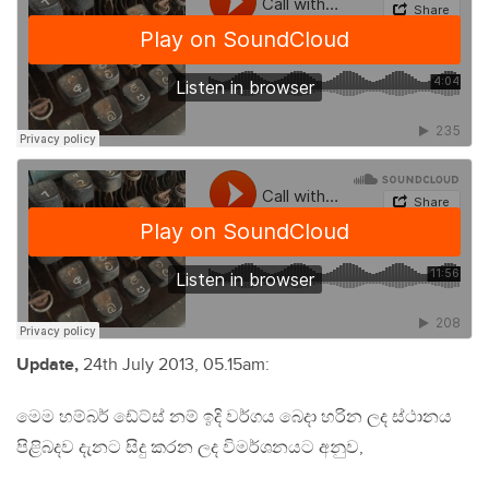
Update,
24th July 2013, 05.15am:
මෙම හම්බර් ඩේට්ස් නම් ඉදි වර්ගය බෙදා හරින ලද ස්ථානය
පිළිබදව දැනට සිදු කරන ලද විමර්ශනයට අනුව,