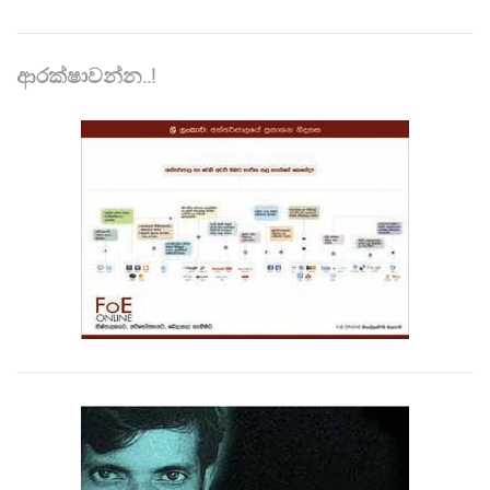
ආරක්ෂාවන්න..!