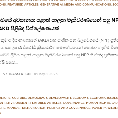
IONS
,
FEATURED ARTICLES
,
GENERATIVE AI
,
MEDIA AND COMMUNICATIONS
,
SOC
සමයේ අවසානය: පළාත් පාලන මැතිවරණයෙන් පසු N
AKD පිළිබඳ විශ්ලේෂණයක්
 කුමාර දිසානායකගේ (AKD) සහ ජාතික ජන බලවේගයේ (NPP) ප්‍රතිප
 සහ දූෂණ විරෝධී ක්‍රියාමාර්ග සම්බන්ධයෙන් මහජන හැඟීම් විම
ෙම ලිපිය පළාත් පාලන මැතිවරණයෙන් පසු NPP හි ජන්ද ප්‍රතිශත
ශේෂී පහත…
VK TRANSLATION
on
May 8, 2025
ULTURE
,
CULTURE
,
DEMOCRACY
,
DEVELOPMENT, ECONOMY
,
ECONOMIC ISSUES
ANT
,
ENVIRONMENT
,
FEATURED ARTICLES
,
GOVERNANCE
,
HUMAN RIGHTS
,
LAB
LIFE
,
MANNAR
,
MILITARIZATION
,
POLITICS AND GOVERNANCE
,
POVERTY
,
WILDLI
N