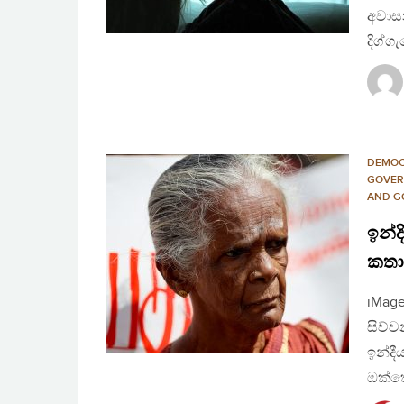
අවාස
දිග්
DEMO
GOVER
AND G
ඉන්ද
කතා
iMage
සිව්ව
ඉන්ද
ඔක්ත