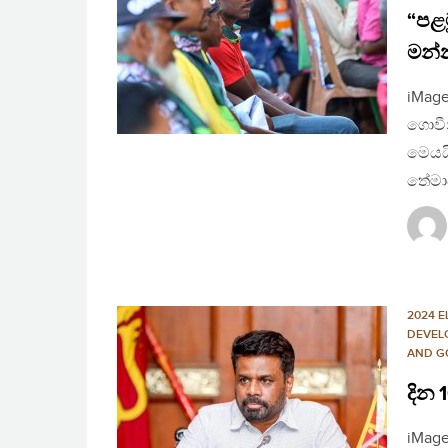
“පළම
මන්න
iMage
ගොවීන
මෙයය
තේමාව
2024 E
DEVEL
AND G
දින 
iMage