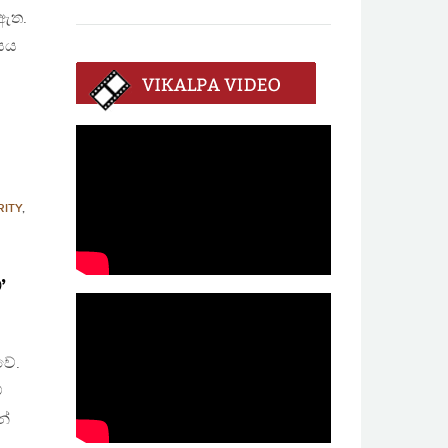
 ඇත.
ාසය
ITY
,
’
වේ.
ේ
න්