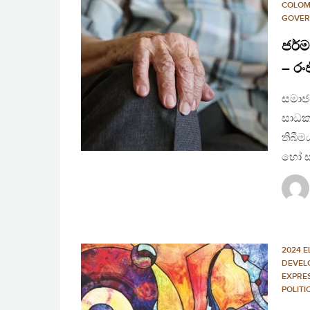
COLO
GOVER
ජර්ම
– රං
සමාජ
සාධක
තිබී
හෝ ස
2024 E
DEVEL
EXPRE
POLIT