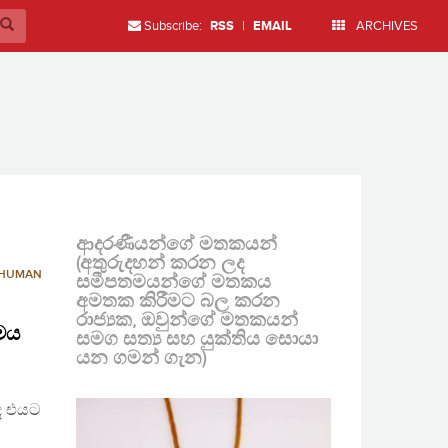
Subscribe:
RSS
|
EMAIL
ARCHIVES
ආදරණීයන්ගේ මතකයන්
(අතුරුදහන් කරන ලද
HUMAN
සමීපතමයන්ගේ මතකය
අමතක කිරීමට බල කරන
රාජ්‍යක, ඔවුන්ගේ මතකයන්
ිමය
සමග සත්‍ය සහ යුක්තිය සොයා
යන ගමන් ගැන)
යද එයට