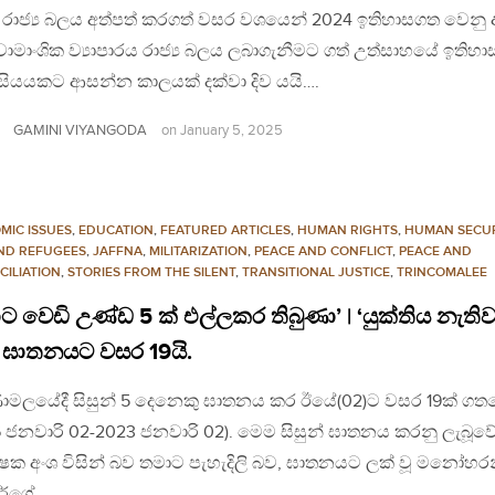
 රාජ්‍ය බලය අත්පත් කරගත් වසර වශයෙන් 2024 ඉතිහාසගත වෙනු
ාමාංශික ව්‍යාපාරය රාජ්‍ය බලය ලබාගැනීමට ගත් උත්සාහයේ ඉතිහ
සියයකට ආසන්න කාලයක් දක්වා දිව යයි….
GAMINI VIYANGODA
on
January 5, 2025
MIC ISSUES
,
EDUCATION
,
FEATURED ARTICLES
,
HUMAN RIGHTS
,
HUMAN SECUR
AND REFUGEES
,
JAFFNA
,
MILITARIZATION
,
PEACE AND CONFLICT
,
PEACE AND
CILIATION
,
STORIES FROM THE SILENT
,
TRANSITIONAL JUSTICE
,
TRINCOMALEE
ාට වෙඩි උණ්ඩ 5 ක් එල්ලකර තිබුණා’ | ‘යුක්තිය නැතිව
‍ය ඝාතනයට වසර 19යි.
කුණාමලයේදී සිසුන් 5 දෙනෙකු ඝාතනය කර ඊයේ(02)ට වසර 19ක් ගත
 ජනවාරි 02-2023 ජනවාරි 02). මෙම සිසුන් ඝාතනය කරනු ලැබූව
ෂක අංශ විසින් බව තමාට පැහැදිලි බව, ඝාතනයට ලක් වූ මනෝහර
හර්ගේ…