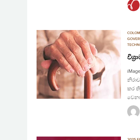
COLO
GOVER
TECHN
විශ්
iMage
නිරාව
කර ති
වෙනස්
2025 E