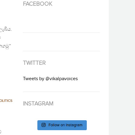
FACEBOOK
ලැබීය.
ව
නගමු”
TWITTER
Tweets by @vikalpavoices
OLITICS
INSTAGRAM
Follow on Instagram
ේ