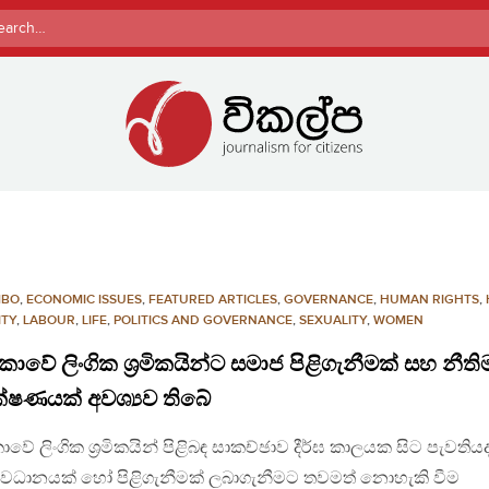
rch
MBO
,
ECONOMIC ISSUES
,
FEATURED ARTICLES
,
GOVERNANCE
,
HUMAN RIGHTS
,
ITY
,
LABOUR
,
LIFE
,
POLITICS AND GOVERNANCE
,
SEXUALITY
,
WOMEN
ී ලංකාවේ ලිංගික ශ්‍රමිකයින්ට සමාජ පිළිගැනීමක් සහ නීත
්ෂණයක් අවශ්‍යව තිබේ
 ලංකාවේ ලිංගික ශ්‍රමිකයින් පිළිබඳ සාකච්ඡාව දීර්ඝ කාලයක සිට පැවති
 අවධානයක් හෝ පිළිගැනීමක් ලබාගැනීමට තවමත් නොහැකි වීම