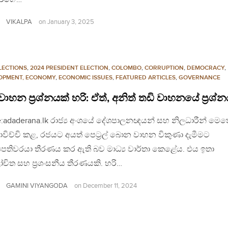
VIKALPA
on
January 3, 2025
LECTIONS
,
2024 PRESIDENT ELECTION
,
COLOMBO
,
CORRUPTION
,
DEMOCRACY
,
OPMENT, ECONOMY
,
ECONOMIC ISSUES
,
FEATURED ARTICLES
,
GOVERNANCE
ාහන ප්‍රශ්නයක් හරි: ඒත්, අනිත් තඩි වාහනයේ ප්‍රශ්
:adaderana.lk රාජ්‍ය අංශයේ දේශපාලනඥයන් සහ නිලධාරීන් මෙත
ාවිච්චි කළ, රජයට අයත් පෙට්‍රල් බොන වාහන විකුණා දැමීමට
ිපතිවරයා තීරණය කර ඇති බව මාධ්‍ය වාර්තා කෙළේය. එය ඉතා
ිත සහ ප්‍රශංසනීය තීරණයකි. හරි…
GAMINI VIYANGODA
on
December 11, 2024