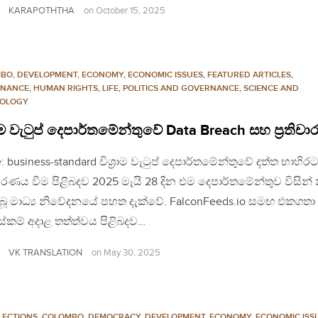
KARAPOTHTHA
on
October 15, 2025
MBO
,
DEVELOPMENT, ECONOMY
,
ECONOMIC ISSUES
,
FEATURED ARTICLES
,
NANCE
,
HUMAN RIGHTS
,
LIFE
,
POLITICS AND GOVERNANCE
,
SCIENCE AND
OLOGY
‍රාම වැටුප් දෙපාර්තමේන්තුවේ Data Breach සහ ප්‍රතිචා
: business-standard විශ්‍රාම වැටුප් දෙපාර්තමේන්තුවේ දත්ත භාහිර
රණය වීම පිළිබදව 2025 මැයි 28 දින එම දෙපාර්තමේන්තුව විසින් න
බූ මාධ්‍ය නිවේදනයේ පහත දැක්වේ. FalconFeeds.io සමඟ එකගත
කම් අදාළ තත්ත්වය පිළිබදව…
VK TRANSLATION
on
May 30, 2025
LECTIONS
,
COLOMBO
,
DEMOCRACY
,
DEVELOPMENT, ECONOMY
,
ECONOMIC ISS