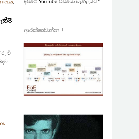
අපගේ
YouTube
වීඩියෝ චැනලයට."
RTICLES
,
කීම්
ආරක්ෂාවන්න..!
ු වී
ිබඳව
ION
,