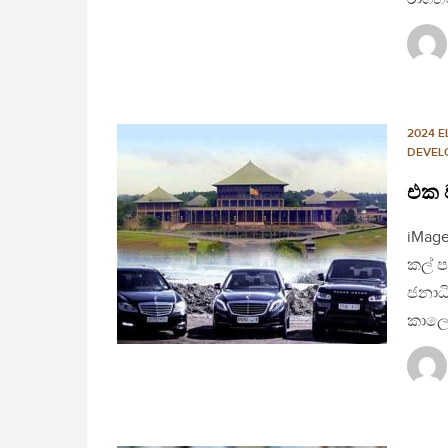
2024 E
DEVEL
එක ව
iMage
කල් ප
ජනාධ
කාලෝච