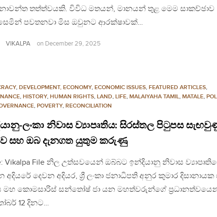
නාවන්ත තත්ත්වයකි. විවිධ මතයන්, මානයන් තුළ මෙම සාකච්ඡාව
ගැසෙමින් පවතනවා මිස ඔවුනට ආරක්ෂාවක්…
VIKALPA
on
December 29, 2025
CRACY
,
DEVELOPMENT, ECONOMY
,
ECONOMIC ISSUES
,
FEATURED ARTICLES
,
NANCE
,
HISTORY
,
HUMAN RIGHTS
,
LAND
,
LIFE
,
MALAIYAHA TAMIL
,
MATALE
,
POL
OVERNANCE
,
POVERTY
,
RECONCILIATION
ියානු-ලංකා නිවාස ව්‍යාපෘතිය: සිරස්තල පිටුපස සැඟවුණ
ව සහ ඔබ දැනගත යුතුම කරුණු
: Vikalpa File නිල උත්සවයෙන් ඔබ්බට ඉන්දියානු නිවාස ව්‍යාපෘති
න අදියරේ දෙවන අදියර, ශ්‍රී ලංකා ජනාධිපති අනුර කුමාර දිසානාය
ීය මහ කොමසාරිස් සන්තෝෂ් ජා යන මහත්වරුන්ගේ ප්‍රධානත්වයෙන
ෝබර් 12 දිනට…