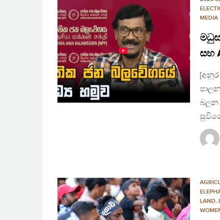
ELECT
MEDIA
මධු
සහ 
[අනූර
පාලනය
බලන ම
සුවි
AGRIC
ELEPH
LAND
,
WOME