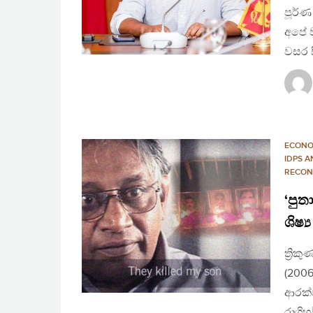
පූර්ණ
අපේ ව
වසර 
ECONO
IDPS 
RECON
‘පුත
ශිෂ්
ත්‍රි
(2006
ආරක්
රාගි