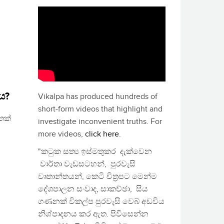
නය?
Vikalpa has produced hundreds of
short-form videos that highlight and
ෙක්
investigate inconvenient truths. For
more videos,
click here
.
"කටුක සත්‍ය ඉස්මතුකර දැක්වෙන
වාර්තා වැඩසටහන්, පුරවැසි
වෘතාන්තයන්, කෙටි චිත්‍රපට මෙන්ම
දේශපාලන සංවාද, සාකච්ඡා, සිය
ගණනක් විකල්ප පුරවැසි වෙබ් අඩවිය
නිශ්පාදනය කර ඇත. පිවිසෙන්න