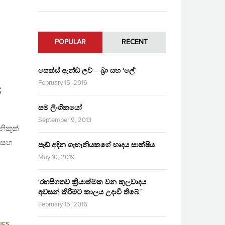
POPULAR
RECENT
සෙක්ස් ඇන්ඩ් ලව් – බ්‍රා සහ ‘ලේ’
February 15, 2016
ර
සම ලිංගිකයෝ
ට
September 9, 2013
ිකුත්
ා සහ
පෑඩ් අඳින ගැහැනියකගේ හෘදය සාක්ෂිය
May 10, 2019
‘රහසිගතව ක්‍රියාත්මක වන කුලවාදය
අවසන් කිරීමට කාලය උදාවී තිබේ.’
February 15, 2016
UES
,