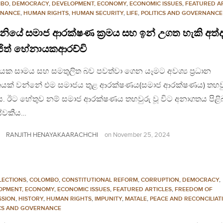
MBO
,
DEMOCRACY
,
DEVELOPMENT, ECONOMY
,
ECONOMIC ISSUES
,
FEATURED A
NANCE
,
HUMAN RIGHTS
,
HUMAN SECURITY
,
LIFE
,
POLITICS AND GOVERNANCE
නියේ සමාජ ආරක්ෂණ ක්‍රමය සහ ඉන් උගත හැකි අත්දැ
ජිත් හේනායකආරච්චි
යක සාමය සහ සමතුලිත බව පවත්වා ගෙන යෑමට අවශ්‍ය ප්‍රධාන
යක් වන්නේ එම සමාජය තුළ ආරක්ෂණය(සමාජ ආරක්ෂණය) තහවුර
මය. ඊට හේතුව නම් සමාජ ආරක්ෂණය තහවුරු වූ විට අනාගතය පිළ
්වකීය…
RANJITH HENAYAKAARACHCHI
on
November 25, 2024
LECTIONS
,
COLOMBO
,
CONSTITUTIONAL REFORM
,
CORRUPTION
,
DEMOCRACY
,
OPMENT, ECONOMY
,
ECONOMIC ISSUES
,
FEATURED ARTICLES
,
FREEDOM OF
SSION
,
HISTORY
,
HUMAN RIGHTS
,
IMPUNITY
,
MATALE
,
PEACE AND RECONCILIAT
ICS AND GOVERNANCE