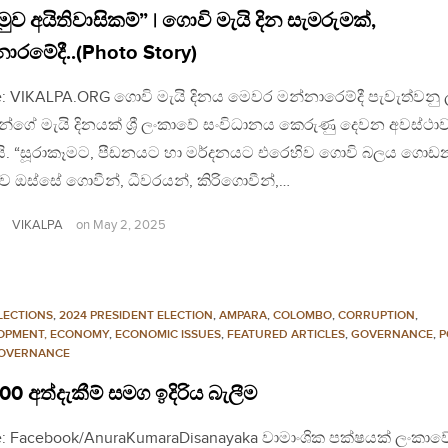
ුව අයිතිවාසිකම්” | ගොවි මැයි දින සැමරුමක්,
ාරමේදී..(Photo Story)
: VIKALPA.ORG ගොවි මැයි දිනය මෙවර මන්නාරෙම්දී පැවැත්වනු 
්ගේ මැයි දිනයක් ශ්‍රී ලංකාවේ සංවිධානය කෙරුණු දෙවන අවස්ථා
ි. “සූරාකෑමට, පීඩනයට හා මර්දනයට එරෙහිව ගොවි බලය ගොඩ
 ඔස්සේ ගොවීන්, ධීවරයන්, කිරිගොවීන්,…
VIKALPA
on
May 2, 2025
LECTIONS
,
2024 PRESIDENT ELECTION
,
AMPARA
,
COLOMBO
,
CORRUPTION
,
OPMENT, ECONOMY
,
ECONOMIC ISSUES
,
FEATURED ARTICLES
,
GOVERNANCE
,
P
OVERNANCE
100 අත්දැකීම් සමග ඉදිරිය බැලීම
: Facebook/AnuraKumaraDisanayaka වාමාංශික පක්ෂයක් ලංකාව