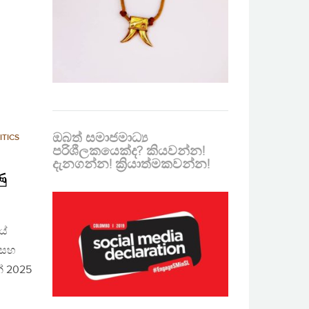
ඔබත් සමාජමාධ්‍ය
ITICS
පරිශීලකයෙක්ද? කියවන්න!
දැනගන්න! ක්‍රියාත්මකවන්න!
ු
යේ
ක සහ
් 2025