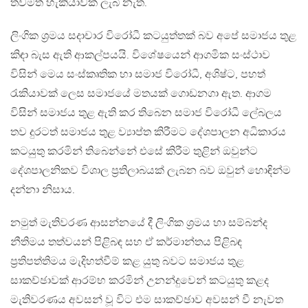
තවමත් හැකියාවක් ලැබී නැත.
ලිංගික ශ්‍රමය සදාචාර විරෝධී කටයුත්තක් බව අපේ සමාජය තුළ
කිඳා බැස ඇති ආකල්පයයි. විශේෂයෙන් ආගමික සංස්ථාව
විසින් මෙය සංස්කෘතික හා සමාජ විරෝධී, අශිෂ්ට, පහත්
රැකියාවක් ලෙස සමාජයේ මතයක් ගොඩනගා ඇත. ආගම
විසින් සමාජය තුළ ඇති කර තිබෙන සමාජ විරෝධී ලේබලය
තව දුරටත් සමාජය තුළ ව්‍යාප්ත කිරීමට දේශපාලන අධිකාරය
කටයුතු කරමින් තිබෙන්නේ එසේ කිරීම තුළින් ඔවුන්ට
දේශපාලනිකව විශාල ප්‍රතිලාබයක් ලැබන බව ඔවුන් හොඳින්ම
දන්නා නිසාය.
නමුත් මැතිවරණ ආසන්නයේ දී ලිංගික ශ්‍රමය හා සම්බන්ද
නීතිමය තත්වයන් පිළිබඳ සහ ඒ කර්මාන්තය පිළිබඳ
ප්‍රතිපත්තිමය මැදිහත්වීම් කළ යුතු බවට සමාජය තුළ
සාකච්ඡාවක් ආරම්භ කරමින් උනන්දුවෙන් කටයුතු කළද
මැතිවරණය අවසන් වූ විට එම සාකච්ඡාව අවසන් වී නැවත