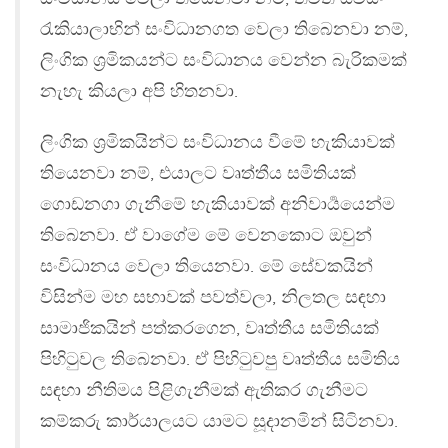
රැකියාලාභින් සංවිධානගත වෙලා තිබෙනවා නම්,
ලිංගික ශ්‍රමිකයන්ට සංවිධානය වෙන්න බැරිකමක්
නැහැ කියලා අපි හිතනවා.
ලිංගික ශ්‍රමිකයින්ට සංවිධානය වීමේ හැකියාවක්
තියෙනවා නම්, එයාලට වෘත්තීය සමිතියක්
ගොඩනගා ගැනීමේ හැකියාවක් අනිවාර්‍යයෙන්ම
තිබෙනවා. ඒ වාගේම මේ වෙනකොට ඔවුන්
සංවිධානය වෙලා තියෙනවා. මේ සේවකයින්
විසින්ම මහ සභාවක් පවත්වලා, නිලතල සඳහා
සාමාජිකයින් පත්කරගෙන, වෘත්තීය සමිතියක්
පිහිටුවල තිබෙනවා. ඒ පිහිටුවපු වෘත්තීය සමිතිය
සඳහා නීතිමය පිළිගැනීමක් ඇතිකර ගැනීමට
කම්කරු කාර්යාලයට යාමට සූදානමින් සිටිනවා.