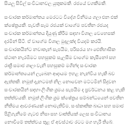
සියලු සිවිල් සංවිධානවල යුතුකමකි. රජයේ වගකීමකි.
සංචාරක කර්මාන්තය මෙරටට විදේශ විනිමය ගලා එන එක්
ක්ෂේත්‍රයකි. පැවති සෑම රජයක් වාගේම පවතින රජයද
සංචාරක කර්මාන්තය දියුණු කිරීම සඳහා විශාල වෙහෙසක්
දරමින් සිටී. ඒ වාගේම විශාල මුදලක්ද වියදම් කරයි.
සංචාරකයින්ට නවාතැන් සැපයිම, පරිසරය හා ඓතිහාසික
ස්ථාන නැරඹීමට පහසුකම් සැලසීම වාගේම කැසීනෝ සහ
රාත්‍රී සමාජ ශාලා වැනි පහසුකම් මගින්ද සංචාරක
කර්මාන්තයෙන් ලැබෙන ආදායම ඉහළ නැන්විය හැකි බව
ඇත්තකි. නමුත් දැනටමත් නිල නොවෙන මට්ටමින් සිදුවන
සංචාරකයින් සඳහා ලිංගික ශ්‍රමය සැපයීම ද ප්‍රවර්ධනය කළ හැකි
තත්ත්වයකි. නමුත් ලිංගික ශ්‍රම ක්ෂේත්‍රය සම්බන්ධයෙන් පවතින
නීතිමය ආවරණයක් නොමැතිවීම, සංස්කෘතික බාධා සහ සමාජ
පිළිගැනීමේ ගැටළු නිසා සහ වෘත්තියක් ලෙස සංවිධානය
නොවීමේ තත්ත්වය තුළ ඒ අවස්ථාව රටට මග හැරී තිබේ.