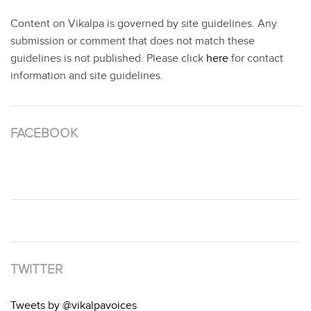
පෑඩ් අඳින ගැහැනියකගේ හෘදය සාක්ෂිය
May 10, 2019
‘රහසිගතව ක්‍රියාත්මක වන කුලවාදය අවසන් කිරීමට කාලය උදාවී
තිබේ.’
February 15, 2016
‘හිමින්සැරේ පියා විදා‘ සුනිලා සමුගත්තා ය.
September 9, 2013
‘භූමි’ ගේ කතාව
June 23, 2016
GUIDELINES & CONTACT
Content on Vikalpa is governed by site guidelines. Any