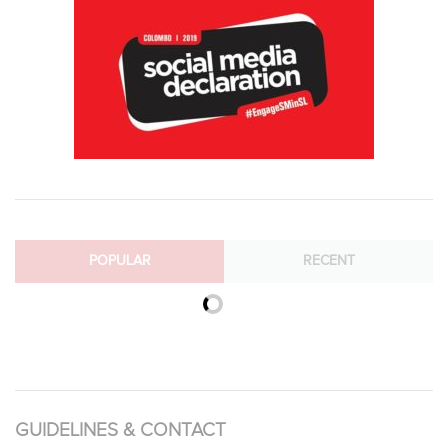
POPULAR
RECENT
සෙක්ස් ඇන්ඩ් ලව් – බ්‍රා සහ ‘ලේ’
February 15, 2016
සම ලිංගිකයෝ
September 9, 2013