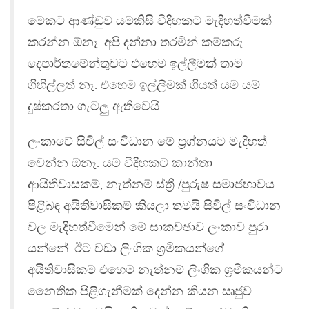
මේකට ආණ්ඩුව යම්කිසි විදිහකට මැදිහත්වීමක්
කරන්න ඕනෑ. අපි දන්නා තරමින් කම්කරු
දෙපාර්තමේන්තුවට එහෙම ඉල්ලීමක් තාම
ගිහිල්ලත් නෑ. එහෙම ඉල්ලීමක් ගියත් යම් යම්
දුෂ්කරතා ගැටලු ඇතිවෙයි.
ලංකාවේ සිවිල් සංවිධාන මේ ප්‍රශ්නයට මැදිහත්
වෙන්න ඕනෑ. යම් විදිහකට කාන්තා
ආයිතිවාසකම්, නැත්නම් ස්ත්‍රී /පුරුෂ සමාජභාවය
පිළිබඳ අයිතිවාසිකම් කියලා තමයි සිවිල් සංවිධාන
වල මැදිහත්වීමෙන් මේ සාකච්ඡාව ලංකාව පුරා
යන්නේ. ඊට වඩා ලිංගික ශ්‍රමිකයන්ගේ
අයිතිවාසිකම් එහෙම නැත්නම් ලිංගික ශ්‍රමිකයන්ට
නෛතික පිළිගැනීමක් දෙන්න කියන ඍජුව