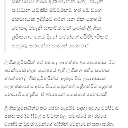
සාකච්ඡාව තමයි ඇති වෙන්න ඕනෑ. එවැනි
සංවිධාන යම්කිසි මට්ටමකට හරි මේ වගේ
මතවාදයක් ඉදිරියට අරන් යන එක හොඳයි.
මොකද එවැනි සාකච්ඡාවක් වුණත් ලිංගික
ශ්‍රමිකයාට හෙට දිනේ තමන්ගේ අයිතිවාසිකම්
තහවුරු කරගන්න වැදගත් වෙනවා.“
ලිංගික ශ්‍රමිකයින් ගේ පහස ලබා ගන්නා අය බොහෝය. ඊට
තරාතිරමක් නැත. සමාජයේ ඇති ලිංගික ආතතිය සමනය
කරන්නේ ලිංගික ශ්‍රමිකයින්ය. ඇතැම් විට ළමා අපචාර,
බලහත්කාරකම් අවම වීමට ඔවුන්ගේ මැදිහත්වීම වැදගත්
වනවා විය හැකිය. ඒ අර්ථයෙන් එය සමාජ මෙහවරකි.
ලිංගික ශ්‍රමිකයින්ට තම සේවා සැපයීම සඳහා අවශ්‍ය වටපිටාව
සකස් කර දීම සිවිල් සංවිධානවල, සමාජයේ හා රජයේ
වගකිමක් වුවත් ඔවුන්ගේ අයීතින් වෙනුවෙන් කතා කරන,