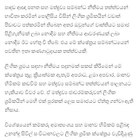
පාදඩ ආඥා පනත සහ මත්ද්‍රව්‍ය සම්බන්ධ නීතිමය තත්ත්වයන්
භාවිතා කරමින් පොලීසිය විසින් ලිංගික ශ්‍රමිකයින් වඩාත්
පීඩාවට පත්කරමින් තිබෙන අතර ඔවුන්ගේ වෘත්තියට සමාජ
පිළිගැනීමක් ලබා නොදීම සහ නීතිමය ආවරණයක් ලබා
නොදීම ඊට හේතු වී තිබේ. එය මේ ක්ෂේත්‍රය සම්බන්ධයෙන්
පවතින ඉතා කණගාටුදායක තත්ත්වයකි.
ලිංගික ශ්‍රමය සඳහා නීතිමය පදනමක් සකස් කිරීමෙන් මේ
ක්ෂේත්‍රය තුළ ක්‍රියාත්මක ඇතැම් අපරාධ, ළමා අපචාර, මානව
හිමිකම් කඩවීම් සහ මත්ද්‍රව්‍ය සම්බන්ධ තත්ත්වයන් පාලනයට
හැකියාව විවර වේ. ඒ මත්ද්‍රව්‍ය ජාවරම්කරුවන් ලිංගික
ශ්‍රමිකයින් මෙහි එක් පුරකක් ලෙස සමාජයට ඒත්තු ගන්වා ඇති
නිසාය.
විශේෂයෙන් කම්කරු අමාත්‍යංශය සහ මානව හිමිකම් පළිබඳ
උනන්දු සිවිල් සංවිධානවලට ලිංගික ශ්‍රමික ක්ෂේත්‍රය වැඩිදියුණු