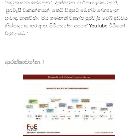
Vikalpa has produced hundreds of short-form videos that
highlight and investigate inconvenient truths. For more
videos,
click here
.
"කටුක සත්‍ය ඉස්මතුකර දැක්වෙන වාර්තා වැඩසටහන්,
පුරවැසි වෘතාන්තයන්, කෙටි චිත්‍රපට මෙන්ම දේශපාලන