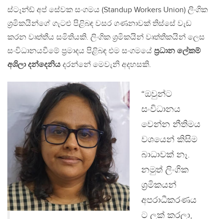
ස්ටෑන්ඩ් අප් සේවක සංගමය (Standup Workers Union) ලිංගික
ශ්‍රමිකයින්ගේ ගැටළු පිළිබඳ වසර ගණනාවක් තිස්සේ වැඩ
කරන වෘත්තීය සමිතියකි. ලිංගික ශ්‍රමිකයින් වෘත්තීකයින් ලෙස
සංවිධානයවීමේ ප්‍රමාදය පිළිබඳ එම සංගමයේ
ප්‍රධාන ලේකම්
අශිලා දන්දෙනිය
දරන්නේ මෙවැනි අදහසකි.
“ඔවුන්ට
සංවිධානය
වෙන්න නීතිමය
වශයෙන් කිසිම
බාධාවක් නෑ.
නමුත් ලිංගික
ශ්‍රමිකයන්
අපරාධීකරණය
ට ලක් කරලා,