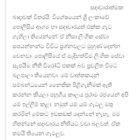
සදාචාරාත්මක
බාදාවක් විතරයි. විශේෂයෙන් ශ්‍රී ලංකාවේ
පොලීසිය ආගම හා සදාචාරයත් එක්ක ගැට
ගැහිලා තියෙන්නේ. ඒ නිසා ලිංගික සේවා
සපයන්නන්ට විවිධ ප්‍රශ්නවලට මුහුණ දෙන්න
වෙනවා. පොලීසියේ ඒ මැදිහත්වීම ලිංගික සේවා
සැපයීම නීති විරෝධී එකක් බව ප්‍රචලිත වීමට
බලපාලා තියෙනවා. මේ වෘත්තකයන්
සම්බන්ධයෙන් නෛතික පිළිගැනීමක් ඇති
කරන්න කියලා පහුගිය කාලය පුරාම රජයෙන් අපි
යම් ඉල්ලීම් කළා. නමුත් යම් යම් ගැටලු මතු
කරමින් මේකට ඉඩකඩක් දෙන්නේ නැහැ. මම
හිතන්නේ සදාචාරය නීතියට වඩා බලවත්. ඒක
තමයි තියෙන ගැටලුව.