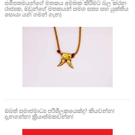
සමීපතමයන්ගේ මතකය අමතක කිරීමට බල කරන
රාජ්‍යක, ඔවුන්ගේ මතකයන් සමග සත්‍ය සහ යුක්තිය
සොයා යන ගමන් ගැන)
ඔබත් සමාජමාධ්‍ය පරිශීලකයෙක්ද? කියවන්න!
දැනගන්න! ක්‍රියාත්මකවන්න!