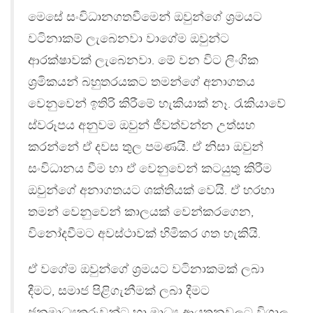
මෙසේ සංවිධානගතවීමෙන් ඔවුන්ගේ ශ්‍රමයට
වටිනාකම් ලැබෙනවා වාගේම ඔවුන්ට
ආරක්ෂාවක් ලැබෙනවා. මේ වන විට ලිංගික
ශ්‍රමිකයන් බහුතරයකට තමන්ගේ අනාගතය
වෙනුවෙන් ඉතිරි කිරීමේ හැකියාක් නෑ. රැකියාවේ
ස්වරූපය අනුවම ඔවුන් ජීවත්වන්න උත්සහ
කරන්නේ ඒ දවස තුල පමණයි. ඒ නිසා ඔවුන්
සංවිධානය වීම හා ඒ වෙනුවෙන් කටයුතු කිරීම
ඔවුන්ගේ අනාගතයට ශක්තියක් වෙයි. ඒ හරහා
තමන් වෙනුවෙන් කාලයක් වෙන්කරගෙන,
විනෝදවීමට අවස්ථාවක් හිමිකර ගත හැකියි.
ඒ වගේම ඔවුන්ගේ ශ්‍රමයට වටිනාකමක් ලබා
දීමට, සමාජ පිළිගැනීමක් ලබා දීමට
ජනමාධ්‍යකරුවන්ට හා මාධ්‍ය ආයතනවලට විශාල