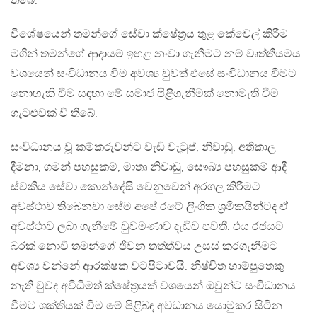
තිබේ.
විශේෂයෙන් තමන්ගේ සේවා ක්ෂේත්‍රය තුළ කේවෙල් කිරීම
මගින් තමන්ගේ ආදායම් ඉහළ නංවා ගැනීමට නම් වෘත්තීයමය
වශයෙන් සංවිධානය වීම අවශ්‍ය වුවත් එසේ සංවිධානය වීමට
නොහැකි වීම සඳහා මේ සමාජ පිළිගැනීමක් නොමැති වීම
ගැටළුවක් වී තිබේ.
සංවිධානය වූ කම්කරුවන්ට වැඩි වැටුප්, නිවාඩු, අතිකාල
දීමනා, ගමන් පහසුකම්, මාතෘ නිවාඩු, සෞඛ්‍ය පහසුකම් ආදී
ස්වකීය සේවා කොන්දේසි වෙනුවෙන් අරගල කිරීමට
අවස්ථාව තිබෙනවා සේම අපේ රටේ ලිංගික ශ්‍රමිකයින්ටද ඒ
අවස්ථාව ලබා ගැනීමේ වුවමණාව දැඩිව පවතී. එය රජයට
බරක් නොවී තමන්ගේ ජීවන තත්ත්වය උසස් කරගැනීමට
අවශ්‍ය වන්නේ ආරක්ෂක වටපිටාවයි. නිෂ්චිත හාම්පුතෙකු
නැති වුවද අවිධිමත් ක්ෂේත්‍රයක් වශයෙන් ඔවුන්ට සංවිධානය
වීමට ශක්තියක් වීම මේ පිළිබඳ අවධානය යොමුකර සිටින