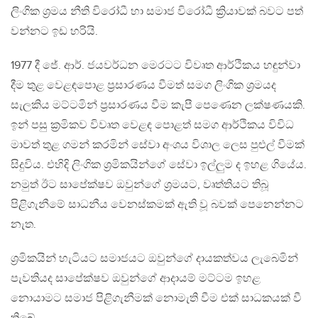
ලිංගික ශ්‍රමය නීති විරෝධී හා සමාජ විරෝධී ක්‍රියාවක් බවට පත්
වන්නට ඉඩ හරියි.
1977 දී ජේ. ආර්. ජයවර්ධන මෙරටට විවෘත ආර්ථිකය හඳුන්වා
දීම තුළ වෙළඳපොළ ප්‍රසාරණය වීමත් සමග ලිංගික ශ‍්‍රමයද
සැලකිය මට්ටමින් ප්‍රසාරණය වීම කැපී පෙණෙන ලක්ෂණයකි.
ඉන් පසු ක්‍රමිකව විවෘත වෙළඳ පොළත් සමග ආර්ථිකය විවිධ
මාවත් තුළ ගමන් කරමින් සේවා අංශය විශාල ලෙස පුළුල් වීමක්
සිදුවිය. එහිදි ලිංගික ශ්‍රමිකයින්ගේ සේවා ඉල්ලුම ද ඉහළ ගියේය.
නමුත් ඊට සාපේක්ෂව ඔවුන්ගේ ශ්‍රමයට, වෘත්තියට තිබූ
පිළිගැනීමේ සාධනීය වෙනස්කමක් ඇති වූ බවක් පෙනෙන්නට
නැත.
ශ්‍රමිකයින් හැටියට සමාජයට ඔවුන්ගේ දායකත්වය ලැබෙමින්
පැවතියද සාපේක්ෂව ඔවුන්ගේ ආදායම් මට්ටම ඉහළ
නොයාමට සමාජ පිළිගැනීමක් නොමැති වීම එක් සාධකයක් වී