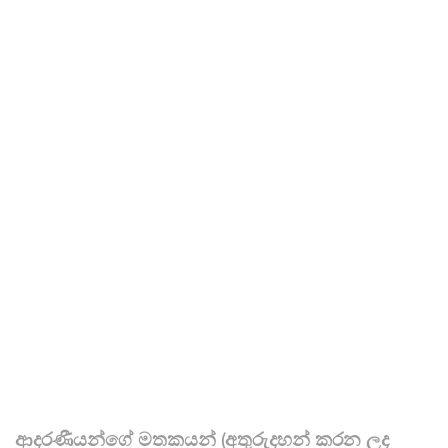
ආදරණීයන්ගේ මතකයන් (අතුරුදහන් කරන ලද