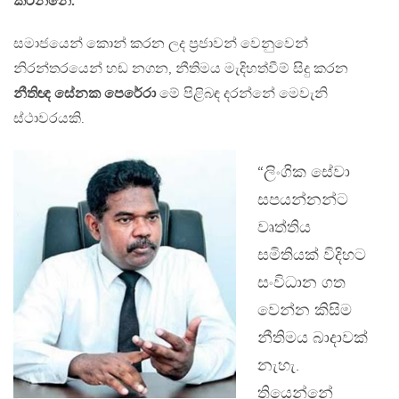
කරන්නේ.”
සමාජයෙන් කොන් කරන ලද ප්‍රජාවන් වෙනුවෙන්
නිරන්තරයෙන් හඬ නගන, නීතිමය මැදිහත්වීම් සිදු කරන
නීතිඥ සේනක පෙරේරා
මේ පිළිබඳ දරන්නේ මෙවැනි
ස්ථාවරයකි.
“ලිංගික සේවා
සපයන්නන්ට
වෘත්තිය
සමිතියක් විදිහට
සංවිධාන ගත
වෙන්න කිසිම
නීතිමය බාදාවක්
නැහැ.
තියෙන්නේ