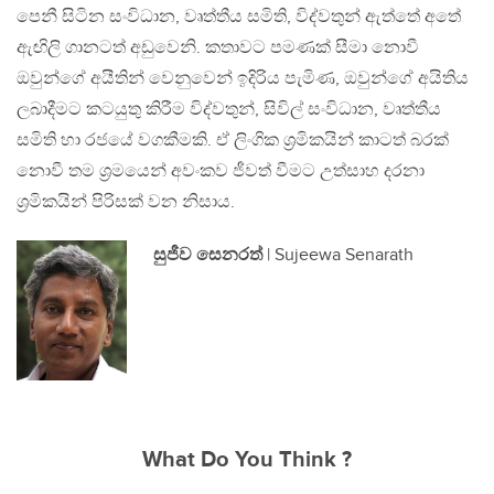
පෙනී සිටින සංවිධාන, වෘත්තීය සමිති, විද්වතුන් ඇත්තේ අතේ
ඇඟිලි ගානටත් අඩුවෙනි. කතාවට පමණක් සීමා නොවී
ඔවුන්ගේ අයීතින් වෙනුවෙන් ඉදිරිය පැමිණ, ඔවුන්ගේ අයිතිය
ලබාදීමට කටයුතු කිරීම විද්වතුන්, සිවිල් සංවිධාන, වෘත්තීය
සමිති හා රජයේ වගකීමකි. ඒ ලිංගික ශ්‍රමිකයින් කාටත් බරක්
නොවී තම ශ්‍රමයෙන් අවංකව ජීවත් වීමට උත්සාහ දරනා
ශ්‍රමිකයින් පිරිසක් වන නිසාය.
සුජීව සෙනරත්
| Sujeewa Senarath
What Do You Think ?