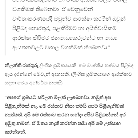
වගකීමක් තිබෙනවා. ඒ වෙනුවෙන්
වාර්තාකරණයේදී ඔවුන්ව ආරක්ෂා කරමින් ඔවුන්
පිළිබඳ තොරතුරු පළකිරීමට හා අයිතිවාසිකම්
ආරක්ෂා කිරීමට ජනමාධ්‍යකරුවන්ට හා මාධ්‍ය
ආයතනවලට විශාල වගකීමක් තිබෙනවා.”
නිලන්ති රාජගුරු
ලිංගික ශ්‍රමිකයෙකි. තම වෘත්තීය තත්වය පිළිබඳ
ඇය දරන්නේ මෙවැනි අදහසකි. (ලිංගික ශ්‍රමිකයාගේ ආරක්ෂාව
සඳහා මෙය අන්වර්ත නමකි)
“අපගේ ශ්‍රමයට සරිලන මිලක් ලැබෙනවා. නමුත් අප
පිළිගැනීමක් නෑ. මේ රස්සාව නිසා තමයි අපට පිළිගැනිමක්
නැත්තේ. අපි මේ රස්සාව කරන හන්දා අපිව පිළිගන්නේ අර
අමුතු නමින්. ඒ මතය නැති කරන්න තමා අපි මේ උත්සාහ
කරන්නේ.