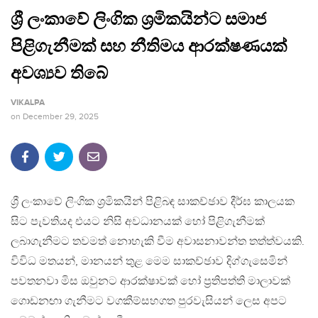
ශ්‍රී ලංකාවේ ලිංගික ශ්‍රමිකයින්ට සමාජ
පිළිගැනීමක් සහ නීතිමය ආරක්ෂණයක්
අවශ්‍යව තිබේ
VIKALPA
on
December 29, 2025
ශ්‍රී ලංකාවේ ලිංගික ශ්‍රමිකයින් පිළිබඳ සාකච්ඡාව දීර්ඝ කාලයක
සිට පැවතියද එයට නිසි අවධානයක් හෝ පිළිගැනීමක්
ලබාගැනීමට තවමත් නොහැකි වීම අවාසනාවන්ත තත්ත්වයකි.
විවිධ මතයන්, මානයන් තුළ මෙම සාකච්ඡාව දිග්ගැසෙමින්
පවතනවා මිස ඔවුනට ආරක්ෂාවක් හෝ ප්‍රතිපත්ති මාලාවක්
ගොඩනඟා ගැනීමට වගකීම්සහගත පුරවැසියන් ලෙස අපට