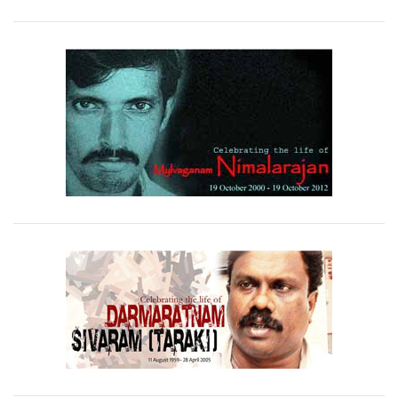
සංවාද, සාකච්ඡා, සිය ගණනක් විකල්ප පුරවැසි වෙබ් අඩවිය
නිශ්පාදනය කර ඇත. පිවිසෙන්න අපගේ
YouTube
වීඩියෝ
චැනලයට."
ආරක්ෂාවන්න..!