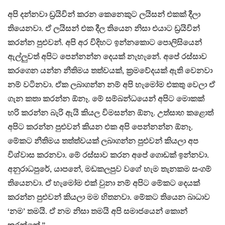
අපි දන්නවා ඩ්‍රයිවින් කරන කෙනෙකුට ලයිසන් එකක් දීලා
තියෙනවා. ඒ ලයිසන් එක දීල තියෙන නිසා එයාට ඩ්‍රයිවින්
කරන්න පුළුවන්. අපි අර විදිහට ඉන්නකොට පොලිසියෙන්
ඇල්ලුවත් අපිට පෙන්නන්න දෙයක් නැහැනේ. අපේ රස්සාව
කරගෙන යන්න නීතිමය තත්වයක්, ක්‍රමවේදයක් ඇති වෙනවා
නම් වටිනවා. ඒක ලබාගන්න නම් අපි හැමෝම එකතු වෙලා ඒ
ගැන කතා කරන්න ඕනෑ. මේ සම්බන්ධයෙන් අපිට මොකක්
හරි කරන්න බැරි ඇයි කියල විමසන්න ඕනෑ. උත්සාහ කළොත්
අපිට කරන්න පුළුවන් කියන එක අපි පෙන්නන්න ඕනෑ.
මේකට නීතිමය තත්ත්වයක් ලබාගන්න පුළුවන් කියලා අප
විශ්වාස කරනවා. මේ රස්සාව කරන අපේ ගොඩක් ඉන්නවා.
අනුරාධපුරේ, යාපනේ, මඩකලපුව වගේ හැම තැනකම සංගම්
තියෙනවා. ඒ හැමෝම එක් වුනා නම් අපිට මේකට දෙයක්
කරන්න පුළුවන් කියලා මම හිතනවා. මේකට තියෙන බාධාව
‘නම’ තමයි. ඒ නම නිසා තමයි අපි සමාජයෙන් කොන්