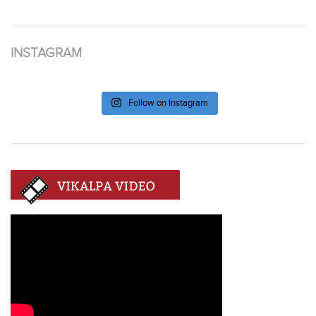
submission or comment that does not match these
guidelines is not published. Please click
here
for contact
information and site guidelines.
FACEBOOK
TWITTER
Tweets by @vikalpavoices