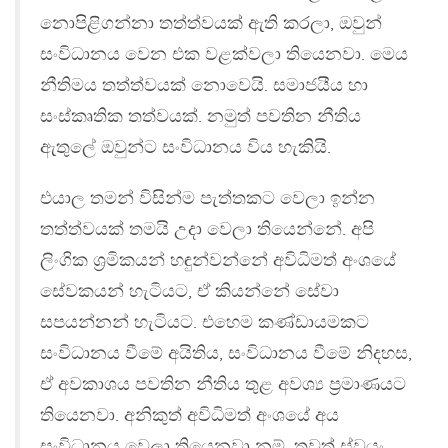
නොපිළිගන්නා තත්ත්වයක් ඇති කරලා, ඔවුන්
සංවිධානය වෙන එක වළක්වලා තියෙනවා. මෙය
නීතිමය තත්ත්වයක් නොවෙයි. සමාජයීය හා
සංස්කෘතික තත්වයක්. නමුත් පවතින නීතිය
ඇතුලේ ඔවුන්ට සංවිධානය විය හැකියි.
එයාල තමන් විසින්ම පැත්තකට වෙලා ඉන්න
තත්ත්වයක් තමයි උදා වෙලා තියෙන්නේ. අපි
ලිංගික ශ්‍රමිකයන් හඳුන්වන්නේ අවිධිමත් අංශයේ
සේවකයන් හැටියට, ඒ කියන්නේ සේවා
සපයන්නන් හැටියට. එහෙම කණ්ඩායමකට
සංවිධානය වීමේ අයිතිය, සංවිධානය වීමේ නිදහස,
ඒ අවකාශය පවතින නීතිය තුළ අවශ්‍ය ප්‍රමාණයට
තියෙනවා. අනිකුත් අවිධිමත් අංශයේ අය
සංවිධානය වෙලා තියෙනවා නම්, තවත් ස්වයං