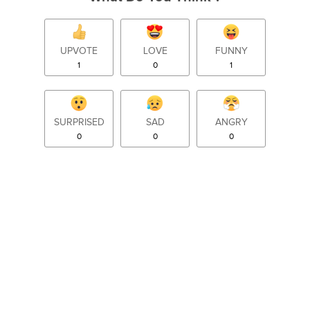
UPVOTE
LOVE
FUNNY
1
0
1
SURPRISED
SAD
ANGRY
0
0
0