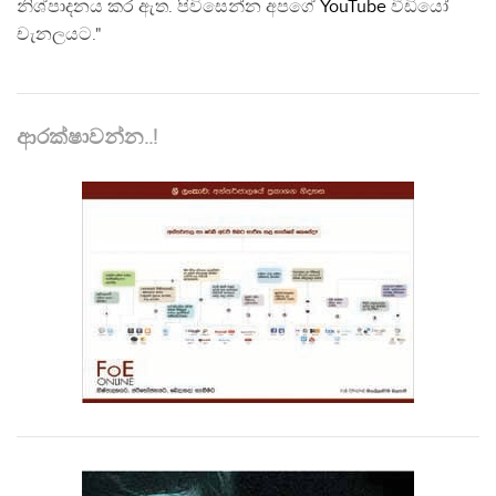
නිශ්පාදනය කර ඇත. පිවිසෙන්න අපගේ
YouTube
වීඩියෝ
චැනලයට."
ආරක්ෂාවන්න..!