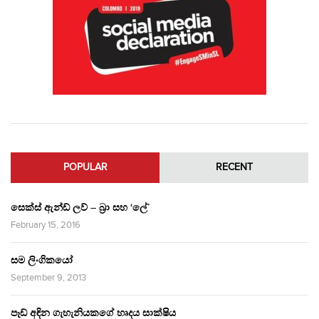
POPULAR
RECENT
සෙක්ස් ඇන්ඩ් ලව් – බ්‍රා සහ ‘ලේ’
February 15, 2016
සම ලිංගිකයෝ
September 9, 2013
පෑඩ් අඳින ගැහැනියකගේ හෘදය සාක්ෂිය