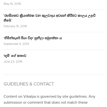
May 10, 2019
‘රහසිගතව ක්‍රියාත්මක වන කුලවාදය අවසන් කිරීමට කාලය උදාවී
තිබේ.’
February 15, 2016
‘හිමින්සැරේ පියා විදා‘ සුනිලා සමුගත්තා ය.
September 9, 2013
‘භූමි’ ගේ කතාව
June 23, 2016
GUIDELINES & CONTACT
Content on Vikalpa is governed by site guidelines. Any
submission or comment that does not match these