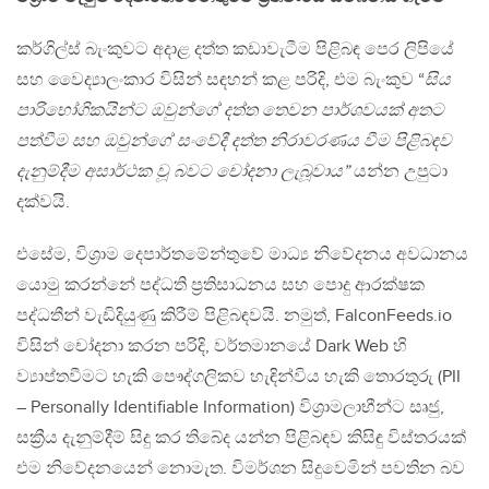
කර්ගිල්ස් බැංකුවට අදාළ දත්ත කඩාවැටීම පිළිබඳ පෙර ලිපියේ
සහ වෛද්‍යාලංකාර විසින් සඳහන් කළ පරිදි, එම බැංකුව “
සිය
පාරිභෝගිකයින්ට ඔවුන්ගේ දත්ත තෙවන පාර්ශවයක් අතට
පත්වීම සහ ඔවුන්ගේ සංවේදී දත්ත නිරාවරණය වීම පිළිබඳව
දැනුම්දීම අසාර්ථක වූ බවට චෝදනා ලැබූවාය”
යන්න උපුටා
දක්වයි.
එසේම, විශ්‍රාම දෙපාර්තමේන්තුවේ මාධ්‍ය නිවේදනය අවධානය
යොමු කරන්නේ පද්ධති ප්‍රතිසාධනය සහ පොදු ආරක්ෂක
පද්ධතීන් වැඩිදියුණු කිරීම් පිළිබඳවයි. නමුත්, FalconFeeds.io
විසින් චෝදනා කරන පරිදි, වර්තමානයේ Dark Web හි
ව්‍යාප්තවීමට හැකි පෞද්ගලිකව හැඳින්විය හැකි තොරතුරු (PII
– Personally Identifiable Information) විශ්‍රාමලාභීන්ට සෘජු,
සක්‍රීය දැනුම්දීම් සිදු කර තිබේද යන්න පිළිබඳව කිසිඳු විස්තරයක්
එම නිවේදනයෙන් නොමැත. විමර්ශන සිදුවෙමින් පවතින බව