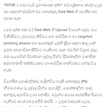
“617GB ට වඩා වැඩි ප්‍රමාණයක දත්ත” සම්ප්‍රේෂනය කරනු ලැබූ
බව සඳහන් කරමින් එම තොරතුරු Dark Web හි පවතින බව
පවසා ඇත.
මෙම දත්ත එක වර Dark Web හි Upload වීමෙන් පසුව, එය
විකිණීමට, හුවමාරු කිරීමට සහ ආර්ථික වංචා, targeted
phishing attacks සහ අනෙකුත් ද්‍රෝහී ක්‍රියා සඳහා කාලයක්
පුරාම අවභාවිතා කිරීමට හැකියාව ඇත. එමගින් විශ්‍රාම මුදල
මත යැපෙමින් ජීවත්වන පුද්ගලයින්ට දීර්ඝකාලීන මානසික
අසහනකාරී තත්ත්වයකට හා ආර්ථික හානියකට හේතු විය
හැක.
විශේෂිත පෞද්ගලිකව හැඳින්විය හැකි තොරතුරු (PII)
නිරාවරණය වූ පුද්ගලයින්ට පැහැදිලි, යාවත්කාලීන, සෘජු
අනතුරු ඇඟවීම් ලබා නොදීම, ඔවුන්ට අවශ්‍ය ආරක්ෂිත පියවර
ගැනීමේ අවස්ථාවද අහිමි කරයි. — උදාහරණයක් ලෙස,