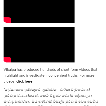
Vikalpa has produced hundreds of short-form videos that
highlight and investigate inconvenient truths. For more
videos,
click here
.
"කටුක සත්‍ය ඉස්මතුකර දැක්වෙන වාර්තා වැඩසටහන්,
පුරවැසි වෘතාන්තයන්, කෙටි චිත්‍රපට මෙන්ම දේශපාලන
සංවාද, සාකච්ඡා, සිය ගණනක් විකල්ප පුරවැසි වෙබ් අඩවිය