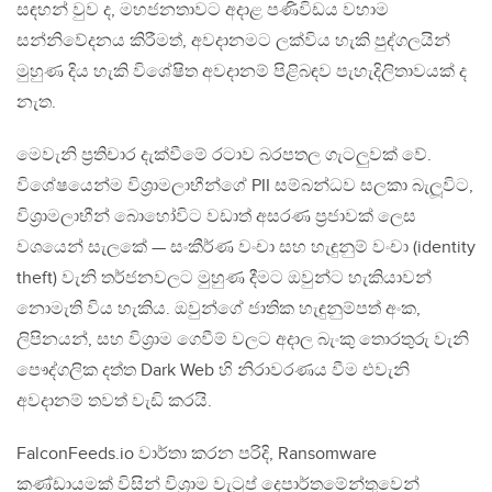
සඳහන් වුව ද, මහජනතාවට අදාළ පණිවිඩය වහාම
සන්නිවේදනය කිරීමත්, අවදානමට ලක්විය හැකි පුද්ගලයින්
මුහුණ දිය හැකි විශේෂිත අවදානම් පිළිබඳව පැහැදිලිතාවයක් ද
නැත.
මෙවැනි ප්‍රතිචාර දැක්වීමේ රටාව බරපතල ගැටලුවක් වේ.
විශේෂයෙන්ම විශ්‍රාමලාභීන්ගේ PII සම්බන්ධව සලකා බැලූවිට,
විශ්‍රාමලාභීන් බොහෝවිට වඩාත් අසරණ ප්‍රජාවක් ලෙස
වශයෙන් සැලකේ — සංකීර්ණ වංචා සහ හැඳුනුම් වංචා (identity
theft) වැනි තර්ජනවලට මුහුණ දීමට ඔවුන්ට හැකියාවන්
නොමැති විය හැකිය. ඔවුන්ගේ ජාතික හැඳුනුම්පත් අංක,
ලිපිනයන්, සහ විශ්‍රාම ගෙවීම් වලට අදාල බැංකු තොරතුරු වැනි
පෞද්ගලික දත්ත Dark Web හි නිරාවරණය වීම එවැනි
අවදානම් තවත් වැඩි කරයි.
FalconFeeds.io වාර්තා කරන පරිදි, Ransomware
කණ්ඩායමක් විසින් විශ්‍රාම වැටුප් දෙපාර්තමේන්තුවෙන්