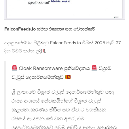
FalconFeeds.io සමඟ එකගතා සහ වෙනස්කම්
අදාළ තත්ත්වය පිළිබදව FalconFeeds.io විසින් 2025 මැයි 27
දින ට්විට් කරන ලදි[
1
],
Cloak Ransomware ප්‍රතිවේදනය
විශ්‍රාම
වැටුප් දෙපාර්තමේන්තුව
ශ්‍රී ලංකාවේ විශ්‍රාම වැටුප් දෙපාර්තමේන්තුව යනු
රාජ්‍ය අංශයේ සේවකයින්ගේ විශ්‍රාම වැටුප්
කළමනාකරණය කිරීම සහ ඒවාට වගකියන
රජයේ ආයතනයක් වන අතර, එම
දෙපාර්තමේන්තුවේ වෙබ් අඩවිය ඇතුලු තොරතුරු