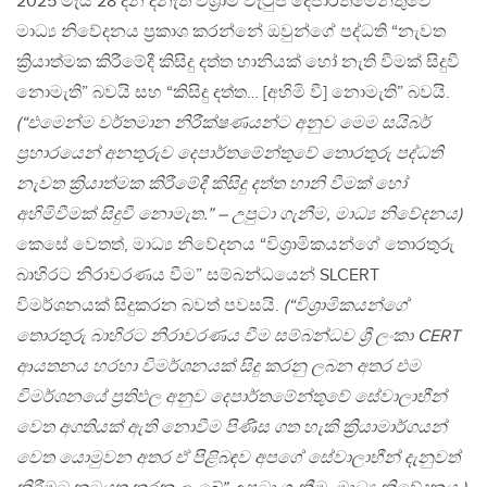
2025 මැයි 28 දින දිනැති විශ්‍රාම වැටුප් දෙපාර්තමේන්තුවේ
මාධ්‍ය නිවේදනය ප්‍රකාශ කරන්නේ ඔවුන්ගේ පද්ධති “නැවත
ක්‍රියාත්මක කිරීමේදී කිසිදු දත්ත හානියක් හෝ නැති වීමක් සිදුවී
නොමැති” බවයි සහ “කිසිදු දත්ත… [අහිමි වී] නොමැති” බවයි.
(“එමෙන්ම වර්තමාන නිරීක්ෂණයන්ට අනුව මෙම සයිබර්
ප්‍රහාරයෙන් අනතුරුව දෙපාර්තමේන්තුවේ තොරතුරු පද්ධති
නැවත ක්‍රියාත්මක කිරීමේදී කිසිදු දත්ත හානි වීමක් හෝ
අහිමිවීමක් සිදුවී නොමැත.” – උපුටා ගැනීම, මාධ්‍ය නිවේදනය)
කෙසේ වෙතත්, මාධ්‍ය නිවේදනය “විශ්‍රාමිකයන්ගේ තොරතුරු
බාහිරට නිරාවරණය වීම” සම්බන්ධයෙන් SLCERT
විමර්ශනයක් සිදුකරන බවත් පවසයි.
(“විශ්‍රාමිකයන්ගේ
තොරතුරු බාහිරට නිරාවරණය වීම සම්බන්ධව ශ්‍රී ලංකා CERT
ආයතනය හරහා විමර්ශනයක් සිදු කරනු ලබන අතර එම
විමර්ශනයේ ප්‍රතිඵල අනුව දෙපාර්තමේන්තුවේ සේවාලාභීන්
වෙත අගතියක් ඇති නොවීම පිණිස ගත හැකි ක්‍රියාමාර්ගයන්
වෙත යොමුවන අතර ඒ පිළිබඳව අපගේ සේවාලාභීන් දැනුවත්