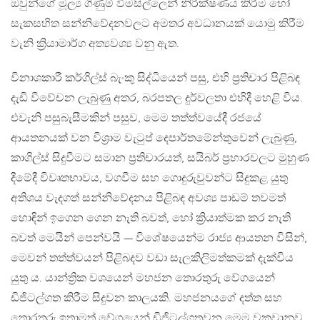
ඔවුන්ගේ මූල්‍ය ගිණුම් විමසිල්ලෙන් නිරීක්ෂණය කිරීම හෝ
සැකසහිත සන්නිවේදනවලට අමතර අවධානයක් යොමු කිරීම
වැනි ක්‍රියාමාර්ග අත්‍යවශ්‍ය වනු ඇත.
විනාශකාරී කර්ගිල්ස් බැංකු සිද්ධියෙන් පසු, එහි ප්‍රතිචාර පිළිබඳ
දැඩි විවේචන ලැබුණු අතර, බරපතල දුර්වලතා එහිදී හෙළි විය.
එවැනි පසුබැසීමකින් පසුව, මෙම තත්ත්වයේදී රජයේ
ආයතනයක් වන විශ්‍රාම වැටුප් දෙපාර්තමේන්තුවෙන් ලැබුණු,
කාගිල්ස් සිදුවීමට සමාන ප්‍රතිචාරයත්, සයිබර් ප්‍රහාරවලට මුහුණ
දීමේදී විවෘතභාවය, වගවීම සහ ගොදුරුවුවන්ට සිදුකළ යුතු
අතිශය වැදගත් සන්නිවේදනය පිළිබඳ අවශ්‍ය පාඩම් තවමත්
හොඳින් ඉගෙන ගෙන නැති බවත්, හෝ ක්‍රියාත්මක කර නැති
බවත් මෙයින් පෙන්වයි — විශේෂයෙන්ම රාජ්‍ය ආයතන විසින්,
මෙවන් තත්ත්වයන් පිළිබදව වඩා සැලකිලිමත්කමක් දැක්විය
යුතු ය. යාන්ත්‍රික වශයෙන් මහජන තොරතුරු වේගයෙන්
ඩිජිටල්ගත කිරීම සිදුවන කාලයකි. මහජනයගේ දත්ත සහ
තොරතුරු ඉතාමත් වේගයෙන් ඩිජිටල්ගතවන මෙම වකවානුව