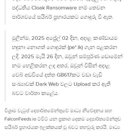
පද්ධතිය Cloak Ransomware නම් තෙවන
පාර්ශවයේ සයිබර් ප්‍රහාරයකට ගොදුරු වී ඇත.
මුලින්ම, 2025 අප්‍රේල් 02 දින, අදාළ කණ්ඩායම
හඳුනා නොගත් ගොදුරක් (pe*.lk) ගැන පළකරන
ලදි. 2025 මැයි 26 දින, ඔවුන් සම්පූර්ණ ඩොමේන්
නම හෙළිකරන ලද අතර, ඔවුන් විසින් අදාළ
වෙබ් අඩවියේ දත්ත GB617කට වඩා වැඩි
සංඛ්‍යාවක් Dark Web වලට Upload කර ඇති
බවට වාර්තා කළේය.
විශ්‍රාම වැටුප් දෙපාර්තමේන්තුවේ මාධ්‍ය නිවේදනය සහ
FalconFeeds.io ට්විට් යන ප්‍රකාශ දෙකම දෙපාර්තමේන්තුව
සයිබර් ප්‍රහාරයක ඉලක්කයක් වූ බවට තහවුරු කරයි. මාධ්‍ය