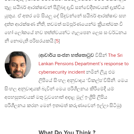
තුළ සයිබර් ආරක්ෂාවන් පිළිබද දැඩි සන්වේදීතාවයක් දැක්විය
යුතුය. ඒ අතර මේ සියලු දේ සිදුවන්නේ සයිබර් ආරක්ෂාව සහ
දත්ත ආරක්ෂණ නීති, තවමත් සම්පූර්ණයෙන්ම ක්‍රියාත්මක වී
හෝ ලෝකයේ නව තත්ත්වයන්ට ගැලපෙන ලෙස සංවර්ධනය
නී නොමැති පරිසරයකයි.[
5
]
(
ආචාර්ය සංජන හත්තොටුව
විසින්
The Sri
Lankan Pensions Department’s response to
cybersecurity incident
නමින් ලියූ එම
ලිපියේ සිංහල අනුවාදය ‘විකල්ප’විසිනි. මෙය
සිංහල අනුවාදයක් බැවින් මෙය පරිශීලනය කිරීමේදී යම්
අපහසුතාවයක් මතු වුවහොත් අදාළ මුල් ඉංග්‍රීසි ලිපිය
පරිශීලනය කරන මෙන් ඉතාමත් කරුණාවෙන් ඉල්ලා සිටිමු)
What Do You Think ?