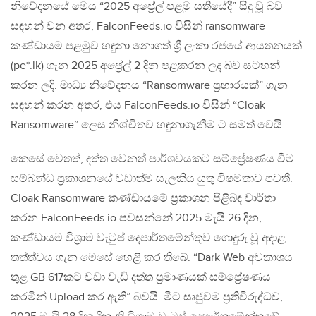
නිවේදනයේ මෙය “2025 අප්‍රේල් පළමු සතියේදී” සිදු වූ බව
සඳහන් වන අතර, FalconFeeds.io විසින් ransomware
කණ්ඩායම පළමුව හඳුනා නොගත් ශ්‍රී ලංකා රජයේ ආයතනයක්
(pe*.lk) ගැන 2025 අප්‍රේල් 2 දින පළකරන ලද බව සටහන්
කරන ලදි. මාධ්‍ය නිවේදනය “Ransomware ප්‍රහාරයක්” ගැන
සඳහන් කරන අතර, එය FalconFeeds.io විසින් “Cloak
Ransomware” ලෙස නිශ්චිතව හඳුනාගැනීම ට සමත් වෙයි.
කෙසේ වෙතත්, දත්ත වෙනත් පාර්ශවයකට සම්ප්‍රේෂණය වීම
සම්බන්ධ ප්‍රකාශනයේ වඩාත්ම සැලකිය යුතු විෂමතාව පවතී.
Cloak Ransomware කණ්ඩායමේ ප්‍රකාශන පිළිබඳ වාර්තා
කරන FalconFeeds.io පවසන්නේ 2025 මැයි 26 දින,
කණ්ඩායම විශ්‍රාම වැටුප් දෙපාර්තමේන්තුව ගොදුරු වූ අදාළ
තත්ත්වය ගැන මෙසේ හෙළි කර තිබේ. “Dark Web අවකාශය
තුළ GB 617කට වඩා වැඩි දත්ත ප්‍රමාණයක් සම්ප්‍රේෂණය
කරමින් Upload කර ඇති” බවයි. මීට සෘජුවම ප්‍රතිවිරුද්ධව,