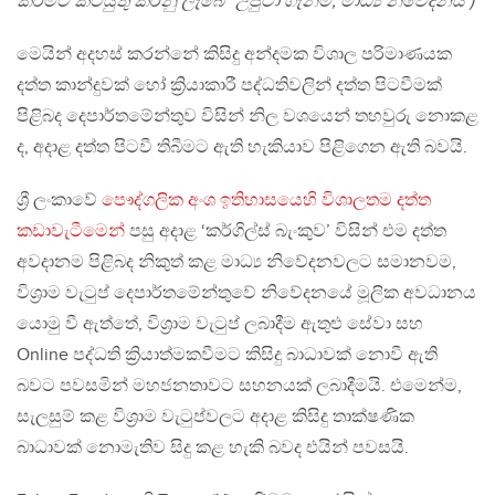
කිරීමට කටයුතු කරනු ලැබේ” උපුටා ගැනීම, මාධ්‍ය නිවේදනය )
මෙයින් අදහස් කරන්නේ කිසිදු අන්දමක විශාල පරිමාණයක
දත්ත කාන්දුවක් හෝ ක්‍රියාකාරී පද්ධතිවලින් දත්ත පිටවීමක්
පිළිබද දෙපාර්තමේන්තුව විසින් නිල වශයෙන් තහවුරු නොකළ
ද, අදාළ දත්ත පිටවී තිබීමට ඇති හැකියාව පිළිගෙන ඇති බවයි.
ශ්‍රී ලංකාවේ
පෞද්ගලික අංශ ඉතිහාසයෙහි විශාලතම දත්ත
කඩාවැටීමෙන්
පසු අදාළ ‘කර්ගිල්ස් බැංකුව’ විසින් එම දත්ත
අවදානම පිළිබද නිකුත් කළ මාධ්‍ය නිවේදනවලට සමානවම,
විශ්‍රාම වැටුප් දෙපාර්තමේන්තුවේ නිවේදනයේ මූලික අවධානය
යොමු වී ඇත්තේ, විශ්‍රාම වැටුප් ලබාදීම ඇතුළු සේවා සහ
Online පද්ධති ක්‍රියාත්මකවීමට කිසිදු බාධාවක් නොවී ඇති
බවට පවසමින් මහජනතාවට සහනයක් ලබාදීමයි. එමෙන්ම,
සැලසුම් කළ විශ්‍රාම වැටුප්වලට අදාළ කිසිදු තාක්ෂණික
බාධාවක් නොමැතිව සිදු කළ හැකි බවද එයින් පවසයි.