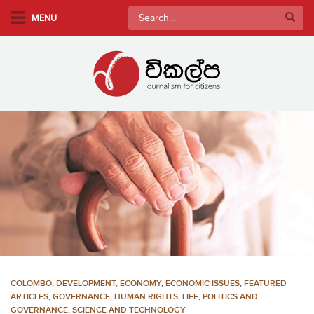
S
Search
MENU
k
for:
i
p
t
o
m
a
i
n
c
o
n
t
e
n
COLOMBO
,
DEVELOPMENT, ECONOMY
,
ECONOMIC ISSUES
,
FEATURED
t
ARTICLES
,
GOVERNANCE
,
HUMAN RIGHTS
,
LIFE
,
POLITICS AND
GOVERNANCE
,
SCIENCE AND TECHNOLOGY