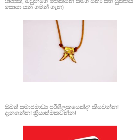
රාජ්‍යක, ඔවුන්ගේ මතකයන් සමග සත්‍ය සහ යුක්තිය
සොයා යන ගමන් ගැන)
ඔබත් සමාජමාධ්‍ය පරිශීලකයෙක්ද? කියවන්න!
දැනගන්න! ක්‍රියාත්මකවන්න!