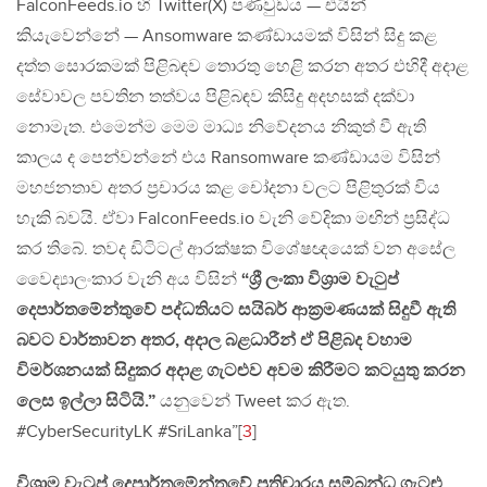
FalconFeeds.io හි Twitter(X) පණිවුඩය — එයින්
කියැවෙන්නේ — Ansomware කණ්ඩායමක් විසින් සිදු කළ
දත්ත සොරකමක් පිළිබඳව තොරතු හෙළි කරන අතර එහිදී අදාළ
සේවාවල පවතින තත්වය පිළිබඳව කිසිදු අදහසක් දක්වා
නොමැත. එමෙන්ම මෙම මාධ්‍ය නිවේදනය නිකුත් වී ඇති
කාලය ද පෙන්වන්නේ එය Ransomware කණ්ඩායම විසින්
මහජනතාව අතර ප්‍රචාරය කළ චෝදනා වලට පිළිතුරක් විය
හැකි බවයි. ඒවා FalconFeeds.io වැනි වේදිකා මඟින් ප්‍රසිද්ධ
කර තිබේ. තවද ඩිටිටල් ආරක්ෂක විශේෂඥයෙක් වන අසේල
වෛද්‍යාලංකාර වැනි අය විසින්
“ශ්‍රී ලංකා විශ්‍රාම වැටුප්
දෙපාර්තමේන්තුවේ පද්ධතියට සයිබර් ආක්‍රමණයක් සිදුවී ඇති
බවට වාර්තාවන අතර, අදාල බළධාරීන් ඒ පිළිබද වහාම
විමර්ශනයක් සිදුකර අදාළ ගැටළුව අවම කිරීමට කටයුතු කරන
ලෙස ඉල්ලා සිටියි.”
යනුවෙන් Tweet කර ඇත.
#CyberSecurityLK #SriLanka”[
3
]
විශ්‍රාම වැටුප් දෙපාර්තමේන්තුවේ ප්‍රතිචාරය සම්බන්ධ ගැටළු