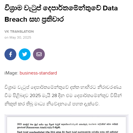
විශ්‍රාම වැටුප් දෙපාර්තමේන්තුවේ Data
Breach සහ ප්‍රතිචාර
VK TRANSLATION
on
May 30, 2025
iMage:
business-standard
විශ්‍රාම වැටුප් දෙපාර්තමේන්තුවේ දත්ත භාහිරට නිරාවරණය
වීම පිළිබදව 2025 මැයි 28 දින එම දෙපාර්තමේන්තුව විසින්
නිකුත් කර තිබූ මාධ්‍ය නිවේදනයේ පහත දැක්වේ.