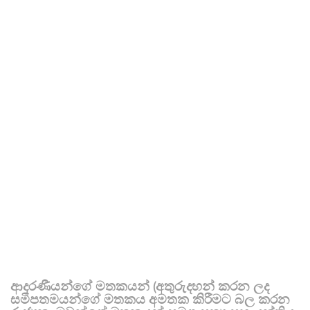
ආදරණීයන්ගේ මතකයන් (අතුරුදහන් කරන ලද
සමීපතමයන්ගේ මතකය අමතක කිරීමට බල කරන