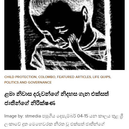
CHILD PROTECTION
,
COLOMBO
,
FEATURED ARTICLES
,
LIFE QUIPS
,
POLITICS AND GOVERNANCE
ළමා නිවාස දරුවන්ගේ නිදහස ගැන එක්සත්
ජාතීන්ගේ නිරීක්ෂණ
Image by: stmedia පසුගිය දෙසැම්බර් 04-15 යන කාලය තුළ ශ්‍රී
ලංකාවේ දූත මෙහෙවරක නිරත වූ එක්සත් ජාතීන්ගේ