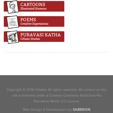
Copyright © 2016 Vikalpa. All rights reserved. All content on this
site is licensed under a Creative Commons Attribution-No
Derivative Works 3.0 License.
Web Design & Development by
SABERION