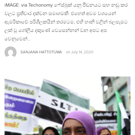
iMAGE: via Techonomy ෆේස්බුක් යනු පීඩනයට සහ නඩු කර
වලට ප්‍රතිචාර දක්වන සමාගමකි. එහෙත් අවම වශයෙන්
ඇමරිකාවේ පරිශීලකයින් තරමටම, එහි හානි වලින් බලපෑමට
ලක් වූ ගෝලීය දකුණේ වෙසෙන්නන් වන අපට අප
වෙනුවෙන්…
SANJANA HATTOTUWA
on
July 14, 2020