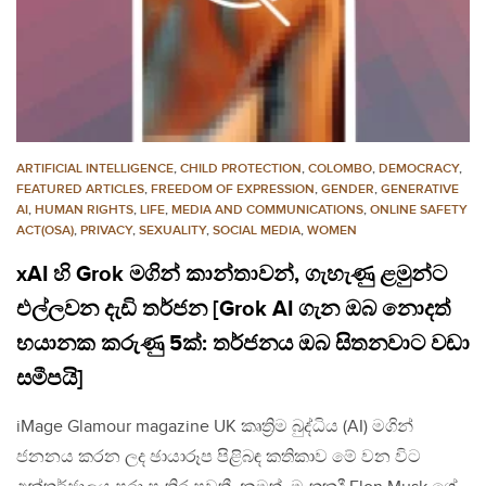
ARTIFICIAL INTELLIGENCE
,
CHILD PROTECTION
,
COLOMBO
,
DEMOCRACY
,
FEATURED ARTICLES
,
FREEDOM OF EXPRESSION
,
GENDER
,
GENERATIVE
AI
,
HUMAN RIGHTS
,
LIFE
,
MEDIA AND COMMUNICATIONS
,
ONLINE SAFETY
ACT(OSA)
,
PRIVACY
,
SEXUALITY
,
SOCIAL MEDIA
,
WOMEN
xAI හි Grok මගින් කාන්තාවන්, ගැහැණු ළමුන්ට
එල්ලවන දැඩි තර්ජන [Grok AI ගැන ඔබ නොදත්
භයානක කරුණු 5ක්: තර්ජනය ඔබ සිතනවාට වඩා
සමීපයි]
iMage Glamour magazine UK කෘත්‍රිම බුද්ධිය (AI) මගින්
ජනනය කරන ලද ඡායාරූප පිළිබඳ කතිකාව මේ වන විට