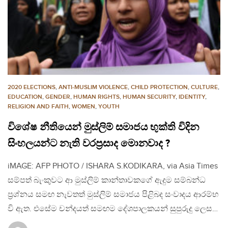
2020 ELECTIONS
,
ANTI-MUSLIM VIOLENCE
,
CHILD PROTECTION
,
CULTURE
,
EDUCATION
,
GENDER
,
HUMAN RIGHTS
,
HUMAN SECURITY
,
IDENTITY
,
RELIGION AND FAITH
,
WOMEN
,
YOUTH
විශේෂ නීතියෙන් මුස්ලිම් සමාජය භුක්ති විදින
සිංහලයන්ට නැති වරප්‍රසාද මොනවාද ?
iMAGE: AFP PHOTO / ISHARA S.KODIKARA, via Asia Times
සම්පත් බැංකුවට ආ මුස්ලිම් කාන්තාවකගේ ඇදුම සම්බන්ධ
ප්‍රශ්නය සමඟ නැවතත් මුස්ලිම් සමාජය පිළිබද සංවාදය ආරම්භ
වි ඇත. එසේම චන්දයත් සමඟම දේශපාලකයන් සුපුරුදු ලෙස…