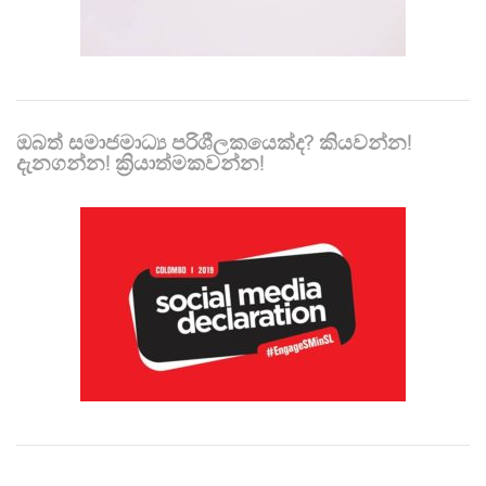
ඔබත් සමාජමාධ්‍ය පරිශීලකයෙක්ද? කියවන්න!
දැනගන්න! ක්‍රියාත්මකවන්න!