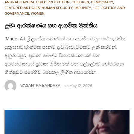
ANURADHAPURA
,
CHILD PROTECTION
,
CHILDREN
,
DEMOCRACY
,
FEATURED ARTICLES
,
HUMAN SECURITY
,
IMPUNITY
,
LIFE
,
POLITICS AND
GOVERNANCE
,
WOMEN
ළමා ආරක්ෂණය සහ ආගමික මුක්තිය
iMage: AJ ශ්‍රී ලාංකීය සමාජයේ සහ ආගමික ව්‍යුහයේ පැවතිය
යුතු සදාචාරාත්මක පදනම දැඩි බිදවැටීමකට ලක් කරමින්,
අනුරාධපුර, ප්‍රධාන බෞද්ධ විහාරස්ථානයක් වන
අටමස්ථානයේ ප්‍රධාන හිමිනමක් වන පල්ලේගම හේමරතන
භික්ෂුවට එරෙහිව බරපතල ලිංගික අපයෝජන…
WASANTHA BANDARA
on
May 12, 2026