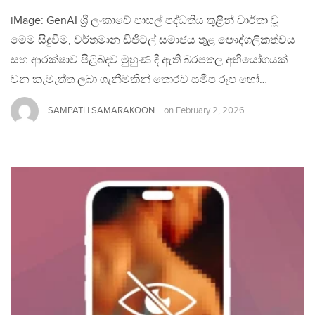
iMage: GenAI ශ්‍රී ලංකාවේ පාසල් පද්ධතිය තුළින් වාර්තා වූ
මෙම සිදුවීම, වර්තමාන ඩිජිටල් සමාජය තුළ පෞද්ගලිකත්වය
සහ ආරක්ෂාව පිළිබදව මුහුණ දී ඇති බරපතල අභියෝගයක්
වන කැමැත්ත ලබා ගැනීමකින් තොරව සමීප රූප හෝ…
SAMPATH SAMARAKOON
on
February 2, 2026