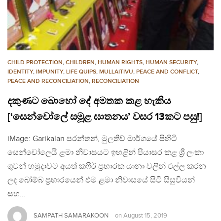
CHILD PROTECTION
,
CHILDREN
,
HUMAN RIGHTS
,
HUMAN SECURITY
,
IDENTITY
,
IMPUNITY
,
LIFE QUIPS
,
MULLAITIVU
,
PEACE AND CONFLICT
,
PEACE AND RECONCILIATION
,
RECONCILIATION
දකුණට බොහෝ දේ අමතක කළ හැකිය
[‘සෙන්චෝලේ සමූළ ඝාතනය’ වසර 13කට පසු!]
iMage: Garikalan පරන්තන්, මුලතිව් මාර්ගයේ පිහිටි
සෙන්චෝලෙයි ළමා නිවාසයට ඉහළින් පියාසර කළ ශ්‍රී ලංකා
ගුවන් හමුදාවට අයත් කෆීර් ප්‍රහාරක යානා වලින් එල්ල කරන
ලද බෝම්බ ප්‍රහාරයෙන් එම ළමා නිවාසයේ සිටි සිසුවියන්
සහ…
SAMPATH SAMARAKOON
on
August 15, 2019