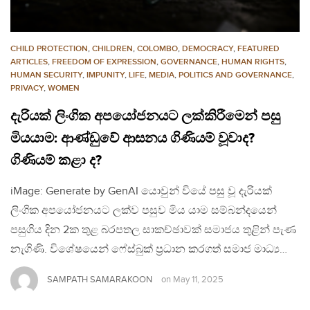
CHILD PROTECTION
,
CHILDREN
,
COLOMBO
,
DEMOCRACY
,
FEATURED
ARTICLES
,
FREEDOM OF EXPRESSION
,
GOVERNANCE
,
HUMAN RIGHTS
,
HUMAN SECURITY
,
IMPUNITY
,
LIFE
,
MEDIA
,
POLITICS AND GOVERNANCE
,
PRIVACY
,
WOMEN
දැරියක් ලිංගික අපයෝජනයට ලක්කිරීමෙන් පසු
මියයාම: ආණ්ඩුවේ ආසනය ගිණියම් වූවාද?
ගිණියම් කළා ද?
iMage: Generate by GenAI යොවුන් වියේ පසු වූ දැරියක්
ලිංගික අපයෝජනයට ලක්ව පසුව මිය යාම සම්බන්දයෙන්
පසුගිය දින 2ක තුළ බරපතල සාකච්ඡාවක් සමාජය තුළින් පැණ
නැගිණි. විශේෂයෙන් ෆේස්බුක් ප්‍රධාන කරගත් සමාජ මාධ්‍ය…
SAMPATH SAMARAKOON
on
May 11, 2025