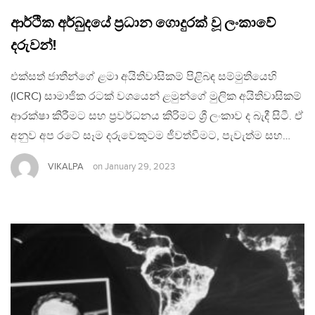
ආර්ථික අර්බුදයේ ප්‍රධාන ගොදුරක් වූ ලංකාවේ
දරුවන්!
එක්සත් ජාතීන්ගේ ළමා අයිතිවාසිකම් පිළිබඳ සම්මුතියෙහි
(ICRC) සාමාජික රටක් වශයෙන් ළමුන්ගේ මුලික අයිතිවාසිකම්
ආරක්ෂා කිරීමට සහ ප්‍රවර්ධනය කිරිමට ශ්‍රී ලංකාව ද බැදී සිටී. ඒ
අනුව අප රටේ සෑම දරුවෙකුටම ජීවත්වීමට, පැවැත්ම සහ…
VIKALPA
on
January 29, 2023