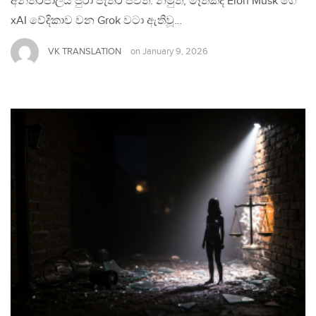
අන්තර්ජාලය පුරා පැතිර පවතී. නමුත්, මෑතකදී Elon Musk ගේ
xAI වේදිකාව වන Grok වටා ඇතිවූ…
VK TRANSLATION
on
January 9, 2026