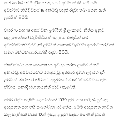
තෙවසරක් තරම් දීර්ඝ කාලයකට අහිමි වෙයි. යම් යම්
අවස්ථාවන්හිදී වසර 18 ඉක්මවූ පසුත් රඳවා තබා ගෙන ඇති
ළමයින් සිටියි.
වසර 16 සහ 18 අතර වන ළමයින් ශ්‍රී ලංකාවේ නීතිය අනුව
සැලකෙන්නේ වැඩිහිටියන් ලෙසය. එබැවින් යම්
අවස්ථාවන්හිදී එවැනි ළමයින් අනෙක් වැඩිහිටි අපරාධකරුවන්
සමඟ බන්ධනාගාරයන්හි රඳවා සිටියි.
රැකවරණය සහ සෙනෙහස අවශ්‍ය කරන ළමෝ, එනම්
අනාථවූ, අපචාරයන්ට ගොදුරුවූ, අතහැර දමන ලද සහ දුගී
ළමයින් ‘බාරකාර නිවාස’, ‘අනුමත නිවාස’ ‘ස්වෙච්චක ළමා
නිවාස’ යනාදී ස්ථානයන්හි රඳවා තැබෙති.
මෙම රඳවා තැබීම් කැරෙන්නේ 1939 ළමා සහ තරුණ පුද්ගල
අඥාපනත සහ එහි සංශෝධන යටතේය. මෙම අඥාපනත භාවිත
කළ හැක්කේ වයස 12න් ඉහළ ළමුන් සඳහා පමණක් වුවත්