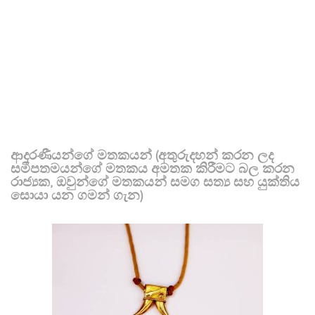
ආදරණීයන්ගේ මතකයන් (අතුරුදහන් කරන ලද
සමීපතමයන්ගේ මතකය අමතක කිරීමට බල කරන
රාජ්‍යක, ඔවුන්ගේ මතකයන් සමග සත්‍ය සහ යුක්තිය
සොයා යන ගමන් ගැන)