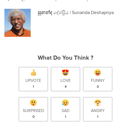
සුනන්ද
දේශප්‍රිය | Sunanda Deshapriya
What Do You Think ?
UPVOTE
LOVE
FUNNY
1
4
0
SURPRISED
SAD
ANGRY
0
1
1