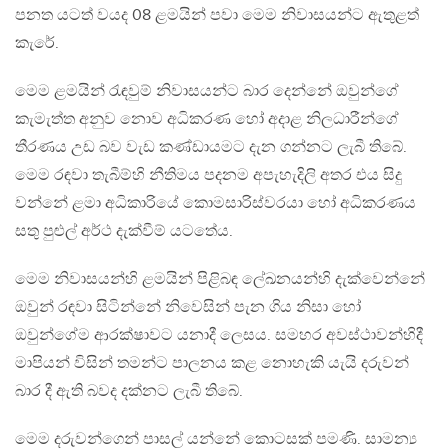
පනත යටත් වයද 08 ළමයින් පවා මෙම නිවාසයන්ට ඇතුළත්
කැරේ.
මෙම ළමයින් රැඳවුම් නිවාසයන්ට බාර දෙන්නේ ඔවුන්ගේ
කැමැත්ත අනුව නොව අධිකරණ හෝ අදාළ නිලධාරීන්ගේ
තීරණය උඩ බව වැඩ කණ්ඩායමට දැන ගන්නට ලැබී තිබේ.
මෙම රඳවා තැබීම්හි නීතිමය පදනම අපැහැදිලි අතර එය සිදු
වන්නේ ළමා අධිකාරියේ කොමසාරිස්වරයා හෝ අධිකරණය
සතු පුළුල් අර්ථ දැක්වීම් යටතේය.
මෙම නිවාසයන්හි ළමයින් පිළිබඳ ලේඛනයන්හි දැක්වෙන්නේ
ඔවුන් රඳවා සිටින්නේ නිවෙසින් පැන ගිය නිසා හෝ
ඔවුන්ගේම ආරක්ෂාවට යනාදී ලෙසය. සමහර අවස්ථාවන්හිදී
මාපියන් විසින් තමන්ට පාලනය කළ නොහැකි යැයි දරුවන්
බාර දී ඇති බවද දක්නට ලැබී තිබේ.
මෙම දරුවන්ගෙන් පාසල් යන්නේ කොටසක් පමණි. සාමන්‍ය