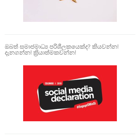
ඔබත් සමාජමාධ්‍ය පරිශීලකයෙක්ද? කියවන්න!
දැනගන්න! ක්‍රියාත්මකවන්න!