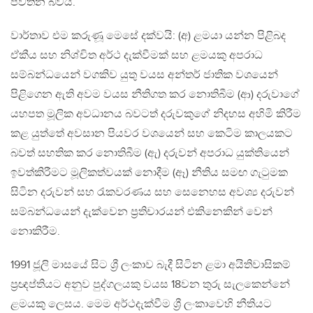
පවතින බවයි.
වාර්තාව එම කරුණූ මෙසේ දක්වයි: (අ) ළමයා යන්න පිළිබද
ඒකීය සහ නිශ්චිත අර්ථ දැක්වීමක් සහ ළමයකු අපරාධ
සම්බන්ධයෙන් වගකිව යුතු වයස අන්තර් ජාතික වශයෙන්
පිළිගෙන ඇති අවම වයස නීතිගත කර නොතිබීම (ආ) දරුවාගේ
යහපත මූලික අවධානය බවටත් දරුවකුගේ නිදහස අහිමි කිරීම
කළ යුත්තේ අවසාන පියවර වශයෙන් සහ කෙටිම කාලයකට
බවත් සහතික කර නොතිබීම (ඇ) දරුවන් අපරාධ යුක්තියෙන්
ඉවත්කිරීමට මූලිකත්වයක් නොදීම (ඈ) නීතිය සමඟ ගැටුමක
සිටින දරුවන් සහ රැකවරණය සහ සෙනෙහස අවශ්‍ය දරුවන්
සම්බන්ධයෙන් දැක්වෙන ප්‍රතිචාරයන් එකිනෙකින් වෙන්
නොකිරීම.
1991 ජූලි මාසයේ සිට ශ්‍රී ලංකාව බැදී සිටින ළමා අයිතිවාසිකම්
ප්‍රඥප්තියට අනුව පුද්ගලයකු වයස 18වන තුරු සැලකෙන්නේ
ළමයකු ලෙසය. මෙම අර්ථදැක්වීම ශ්‍රී ලංකාවෙහි නීතියට