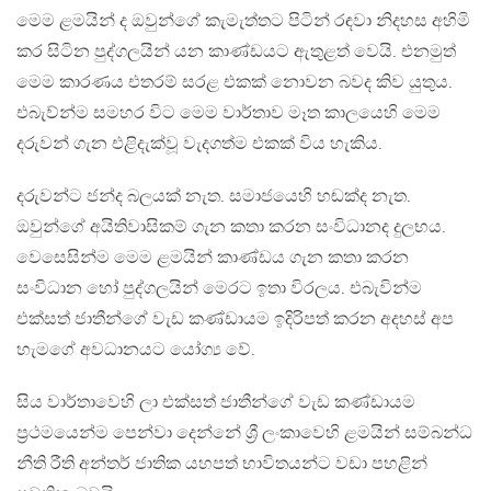
මෙම ළමයින් ද ඔවුන්ගේ කැමැත්තට පිටින් රඳවා නිදහස අහිමි
කර සිටින පුද්ගලයින් යන කාණ්ඩයට ඇතුළත් වෙයි. එනමුත්
මෙම කාරණය එතරම් සරළ එකක් නොවන බවද කිව යුතුය.
එබැව්න්ම සමහර විට මෙම වාර්තාව මෑත කාලයෙහි මෙම
දරුවන් ගැන එළිදැක්වූ වැදගත්ම එකක් විය හැකිය.
දරුවන්ට ජන්ද බලයක් නැත. සමාජයෙහි හඬක්ද නැත.
ඔවුන්ගේ අයිතිවාසිකම් ගැන කතා කරන සංවිධානද දුලභය.
වෙසෙසින්ම මෙම ළමයින් කාණ්ඩය ගැන කතා කරන
සංවිධාන හෝ පුද්ගලයින් මෙරට ඉතා විරලය. එබැවින්ම
එක්සත් ජාතීන්ගේ වැඩ කණ්ඩායම ඉදිරිපත් කරන අදහස් අප
හැමගේ අවධානයට යෝග්‍ය වේ.
සිය වාර්තාවෙහි ලා එක්සත් ජාතීන්ගේ වැඩ කණ්ඩායම
ප්‍රථමයෙන්ම පෙන්වා දෙන්නේ ශ්‍රී ලංකාවෙහි ළමයින් සම්බන්ධ
නීති රීති අන්තර් ජාතික යහපත් භාවිතයන්ට වඩා පහළින්