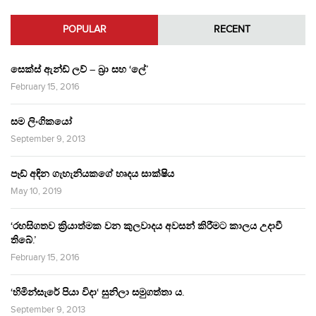
POPULAR
RECENT
සෙක්ස් ඇන්ඩ් ලව් – බ්‍රා සහ ‘ලේ’
February 15, 2016
සම ලිංගිකයෝ
September 9, 2013
පෑඩ් අඳින ගැහැනියකගේ හෘදය සාක්ෂිය
May 10, 2019
‘රහසිගතව ක්‍රියාත්මක වන කුලවාදය අවසන් කිරීමට කාලය උදාවී
තිබේ.’
February 15, 2016
‘හිමින්සැරේ පියා විදා‘ සුනිලා සමුගත්තා ය.
September 9, 2013