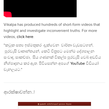
Vikalpa has produced hundreds of short-form videos that
highlight and investigate inconvenient truths. For more
videos,
click here
.
"කටුක සත්‍ය ඉස්මතුකර දැක්වෙන වාර්තා වැඩසටහන්,
පුරවැසි වෘතාන්තයන්, කෙටි චිත්‍රපට මෙන්ම දේශපාලන
සංවාද, සාකච්ඡා, සිය ගණනක් විකල්ප පුරවැසි වෙබ් අඩවිය
නිශ්පාදනය කර ඇත. පිවිසෙන්න අපගේ
YouTube
වීඩියෝ
චැනලයට."
ආරක්ෂාවන්න..!