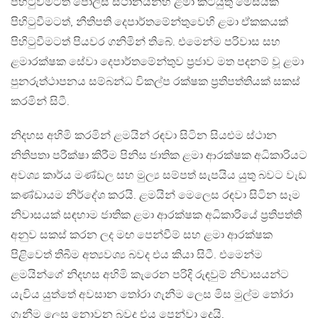
පිහිටුවීමටත් පොලිස් ස්ථානයන්හි ළමා කටයුතු මේසයක්
පිහිටුවීමටත්, නීතිපති දෙපාර්තමේන්තුවෙහි ළමා ඒකකයක්
පිහිටුවීමටත් පියවර ගනිමින් තිබේ. එමෙන්ම පරිවාස සහ
ළමාරක්ෂක සේවා දෙපාර්තමේන්තුව ප්‍රජාව මත පදනම් වූ ළමා
පුනරුත්ථාපනය සම්බන්ධ විකල්ප රක්ෂක ප්‍රතිපත්තියක් සකස්
කරමින් සිටී.
නිදහස අහිමි කරමින් ළමයින් රඳවා සිටින සියළුම ස්ථාන
නිතිපතා පරීක්ෂා කිරීම පිනිස ජාතික ළමා ආරක්ෂක අධිකාරියට
අවශ්‍ය කාර්ය මණ්ඩල සහ මුල්‍ය සම්පත් සැපයිය යුතු බවට වැඩ
කණ්ඩායම නිර්දේශ කරයි. ළමයින් මෙලෙස රඳවා සිටින සෑම
නිවාසයක් සඳහාම ජාතික ළමා ආරක්ෂක අධිකාරියේ ප්‍රතිපත්ති
අනුව සකස් කරන ලද මඟ පෙන්වීම් සහ ළමා ආරක්ෂක
පිළිවෙත් තිබීම අත්‍යවශ්‍ය බවද එය කියා සිටී. එමෙන්ම
ළමයින්ගේ නිදහස අහිමි කැරෙන පරිදි රුඳවුම් නිවාසයන්ට
යැවිය යුත්තේ අවසාන තෝරා ගැනීම ලෙස මිස මුල්ම තෝරා
ගැනීම ලෙස නොවන බවද එය පෙන්වා දෙයි.