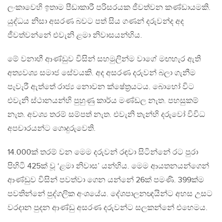
ලංකාවෙහි ඉතාම පීඩාකාරී පරිසරයක ජීවත්වන කණ්ඩායමකි.
යුද්ධය නිසා අසරණ බවට පත් සිය ගණන් දරුවන්ද අද
ජීවත්වන්නේ එවැනි ළමා නිවාසයන්හිය.
මේ වනාහී ආණ්ඩුව විසින් සහමුලින්ම වාගේ මඟහැර ඇති
අත්‍යවශ්‍ය සමාජ සේවයකි. අද අසරණ දරුවන් බලා ගැනීම
පැවැරී ඇත්තේ රාජ්‍ය නොවන ක්ෂේත්‍රයටය. බොහෝ විට
එවැනි ස්ථානයන්හි පුහුණු කාර්ය මණ්ඩල නැත. පහසුකම්
නැත. අවශ්‍ය තරම් සම්පත් නැත. එවැනි තැන්හි දරුවෝ විවිධ
අපචාරයන්ට ගොදුරුවෙති.
14.000ක් තරම් වන මෙම දරුවන් රඳවා සිටින්නේ රට පුරා
පිහිටි 425ක් වූ ‘ළමා නිවාස’ යන්හිය. මෙම ආයතනයන්ගෙන්
ආණ්ඩුව විසින් පවත්වා ගෙන යන්නේ 26ක් පමණි. 399ක්ම
පවතින්නේ පුද්ගලික අංශයේය. දේශපාලනඥයින්ට අහස උසට
වරදාන පුදන ආණ්ඩු අසරණ දරුවන්ට සලකන්නේ එහෙමය.