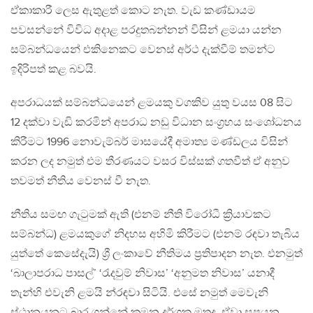
ඒකාකාරී ලෙස ඇතුළත් කොට නැත. වැඩ කණ්ඩායම
පවසන්නේ විවිධ අදාළ පරදුතබන්නන් විසින් ළමයා යන්න
සම්බන්ධයෙන් එකිනෙකට වෙනස් අර්ථ දැක්වීම් තමන්ට
ඉදිරිපත් කළ බවයි.
අපරාධයක් සම්බන්ධයෙන් ළමයකු වගකිව යුතු වයස 08 සිට
12 දක්වා වැඩි කරමින් අපරාධ නඩු විධාන සංග්‍රහය සංශෝධනය
කිරීමට 1996 නොවැම්බර් මාසයේදී අමාත්‍ය මණ්ඩලය විසින්
කරන ලද නමුත් එම තීරණයට වසර විස්සක් ගතවීත් ඒ අනුව
තවමත් නීතිය වෙනස් වී නැත.
නීතිය සමඟ ගැටුමක් ඇති (එනම් නීති විරෝධී ක්‍රියාවකට
සම්බන්ධ) ළමයකුගේ නිදහස අහිමි කිරීමට (එනම් රඳවා තැබිය
යුත්තේ කෙසේදැයි) ශ්‍රී ලංකාවේ නීතිමය ප්‍රතිපාදන නැත. එනමුත්
‘බාලාපරාධ පාසල්’ ‘රැදවුම් නිවාස’ ‘අනුමත නිවාස’ යනාදී
තැන්හි එවැනි ළමයි න්රඳවා සිටියි. එසේ නමුත් මෙවැනි
ස්ථානයනට බාර ගන්නේ කුමන දර්ශක මතද, ඒවා සපයන