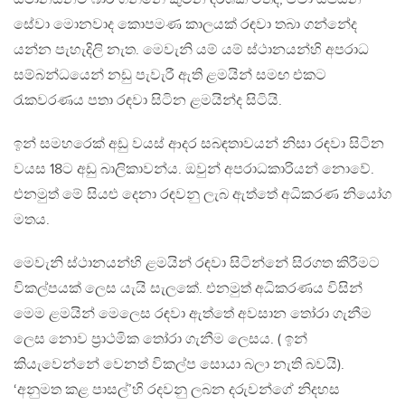
සේවා මොනවාද කොපමණ කාලයක් රඳවා තබා ගන්නේද
යන්න පැහැදිලි නැත. මෙවැනි යම් යම් ස්ථානයන්හි අපරාධ
සම්බන්ධයෙන් නඩු පැවැරී ඇති ළමයින් සමඟ එකට
රැකවරණය පතා රඳවා සිටින ළමයින්ද සිටියි.
ඉන් සමහරෙක් අඩු වයස් ආදර සබඳතාවයන් නිසා රඳවා සිටින
වයස 18ට අඩු බාලිකාවන්ය. ඔවුන් අපරාධකාරියන් නොවේ.
එනමුත් මේ සියළු දෙනා රඳවනු ලැබ ඇත්තේ අධිකරණ නියෝග
මතය.
මෙවැනි ස්ථානයන්හි ළමයින් රඳවා සිටින්නේ සිරගත කිරීමට
විකල්පයක් ලෙස යැයි සැලකේ. එනමුත් අධිකරණය විසින්
මෙම ළමයින් මෙලෙස රඳවා ඇත්තේ අවසාන තෝරා ගැනීම
ලෙස නොව ප්‍රාථමික තෝරා ගැනීම ලෙසය. ( ඉන්
කියැවෙන්නේ වෙනත් විකල්ප සොයා බලා නැති බවයි).
‘අනුමත කළ පාසල්’හි රදවනු ලබන දරුවන්ගේ නිදහස