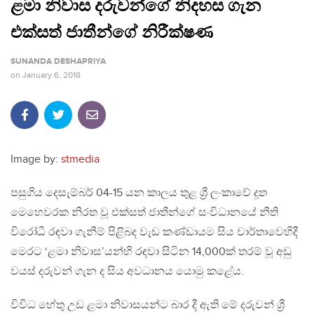
ළමා නිවාස දරුවන්ගේ නිදහස ගැන
එක්සත් ජාතීන්ගේ නිරීක්ෂණ
SUNANDA DESHAPRIYA
on
January 6, 2018
Image by:
stmedia
පසුගිය දෙසැම්බර් 04-15 යන කාලය තුළ ශ්‍රී ලංකාවේ දූත
මෙහෙවරක නිරත වූ එක්සත් ජාතීන්ගේ සංවිධානයේ නීති
විරෝධී රඳවා ගැනීම් පිළිබද වැඩ කණ්ඩායම සිය වාර්තාවෙහිදී
මෙරට ‘ළමා නිවාස’යන්හි රඳවා සිටින 14,000ක් තරම් වූ අඩු
වයස් දරුවන් ගැන ද සිය අවධානය යොමු කළේය.
විවිධ හේතු උඩ ළමා නිවාසයන්ට බාර දී ඇති මේ දරුවන් ශ්‍රී