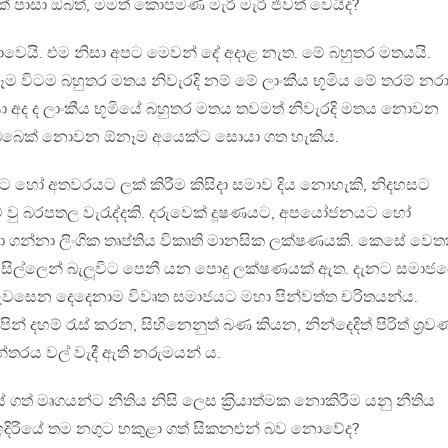
් පාසා ඔබත්, මමත් කොපමණ මැරි මැරී ජිවත් වෙයිද?
වෙයි. එම නිසා අපට මෙවන් දේ අදාළ නැත. මේ බහුතර මතයයි.
ෑම විටම බහුතර මතය නිවැරදි නම් මේ ලාංකීය භූමිය මේ තරම් නර
ා අද ද ලාංකීය භූමියේ බහුතර මතය තවමත් නිවැරදි මතය නොවන
බබෙක් නොවන ඕනෑම අයෙක්ට සොයා ගත හැකිය.
ට හෝ අතවරයට ලක් කිරීම කිසිදා සමාව දිය නොහැකි, නිදහසට
 වු බරපතල වැරැද්දකි. දරුවෙක් දූෂණයට, අපයෝජනයට හෝ
 ගන්නා ලිංගික තෘප්තිය විකෘති මානසික ලක්ෂණයකි. කෙසේ වෙත
ිමසිල්ලෙන් බැලූවිට පෙනී යන පොදු ලක්ෂණයක් ඇත. දැනට සමාජ
ැවසෙන දෙදෙනාම විවෘත සමාජයට මහා පින්වත්ත චරිතයන්ය.
දහම් රැස් කරන, සිහිනෙනුත් බණ කියන, නින්දෙදිත් පිරිත් ශ‍්‍ර
්තරය වල් වැදී ඇති නරුමයන් ය.
ගත් මෘගයන්ට නීතිය නිසි ලෙස ක‍්‍රියාත්මක නොකිරීම යනු නීතිය
ඉදිරියේ තම නගුට හකුළා ගත් සිකනළුන් බව නොවේද?