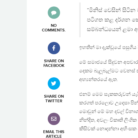
”මිනිස් වෙසින් සිට
පටිගත කළ දර්ශන කොට
NO
සම්බන්ධයෙන් ළමා ආරක
COMMENTS
.
ඉහතින් මා දැක්වූයේ පසුගිය
SHARE ON
මේ සමාජයේ සිදුවන අපචාර ව
FACEBOOK
දෙකම බැලූබැල්මට වෙනස්
අභ්‍යන්තරයේ ඇත.
එනම් මෙම සැකකරුවන් යැය
SHARE ON
TWITTER
කරගත් පරලොව උදෙසා පින් 
මොවුන් මේ මහ දවල් විනා
නින්දිත, අවලං විකෘති ලිංගි
කිසිවක් නොදන්නා අහිංසක 
EMAIL THIS
ARTICLE