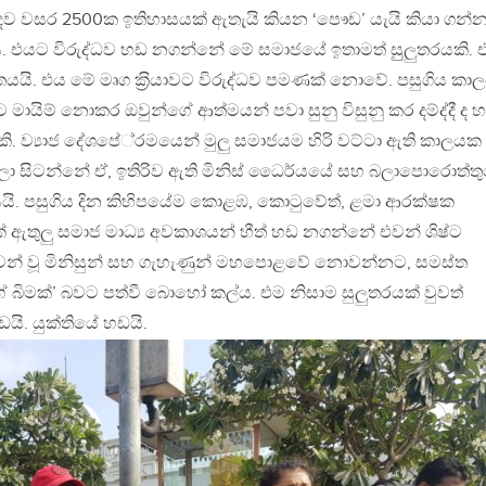
ළිබදව වසර 2500ක ඉතිහාසයක් ඇතැයි කියන ‘පෞඩ’ යැයි කියා ගන්න
 එයට විරුද්ධව හඩ නගන්නේ මේ සමාජයේ ඉතාමත් සුුලුතරයකි. 
ි. එය මේ මෘග ක‍්‍රියාවට විරුද්ධව පමණක් නොවේ. පසුගිය කා
වකට මායිම් නොකර ඔවුන්ගේ ආත්මයන් පවා සුනු විසුනු කර දම්ද්දී ද 
ිසකි. ව්‍යාජ දේශපේ‍්‍රමයෙන් මුලු සමාජයම හිරි වට්ටා ඇති කාලයක
ඉල්ලා සිටන්නේ ඒ, ඉතිරිව ඇති මිනිස් ධෛර්යයේ සහ බලාපොරොත්ත
ියයි. පසුගිය දින කිහිපයේම කොළඹ, කොටුවේත්, ළමා ආරක්ෂක
බුක් ඇතුලු සමාජ මාධ්‍ය අවකාශයන් හීත් හඩ නගන්නේ එවන් ශිෂ්ට
 එවන් වූ මිනිසුන් සහ ගැහැණුන් මහපොළවේ නොවන්නට, සමස්ත
 බිමක්’ බවට පත්වී බොහෝ කල්ය. එම නිසාම සුලුතරයක් වුවත්
යි. යුක්තියේ හඩයි.