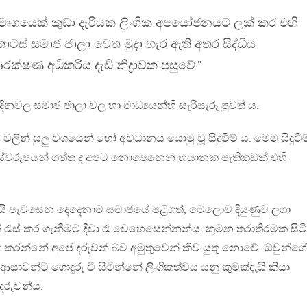
ින මෘගයෙක් කුඩා දැරියක ලිංගික අපයෝජනයට ලක් කර එහි
ස් සමාජ ජාලා වෙත මුදා හැර ඇති අතර සිද්ධිය
්ෂණ අධිකරිය දැඩි නිද්‍රාවක පසුවේ.”
 දිනවල සමාජ ජාලා වල හා මාධ්‍යයන්හි සැරිසැරූ පුවත් ය.
ලින් සුලු වශයෙන් හෝ අවධානය යොමු වූ සිදුවීම් ය. මෙම සිදුවීම
 ස්වරූපයන් ගත්ත ද අපට නොපෙනෙන භයානක පැතිකඩක් එහි
ි පැවසෙන දෙදෙනාම සමාජයේ පළිගත්, මෙලොව දියුණුව ලගා
රැස් කර ගැනීමට දිවා රෑ වෙහෙසෙන්නන්ය. කුමන තරාතිරමක සිට
ශ කරන්නේ අපේ දරුවන් බව අමුතුවෙන් කිව යුතු නොවේ. ඔවුන්ග
ක ආසාවන්ට ගොදුරු වී සිටින්නේ ලිංගිකත්වය යනු කුමක්දැයි කියා
දරුවන්ය.