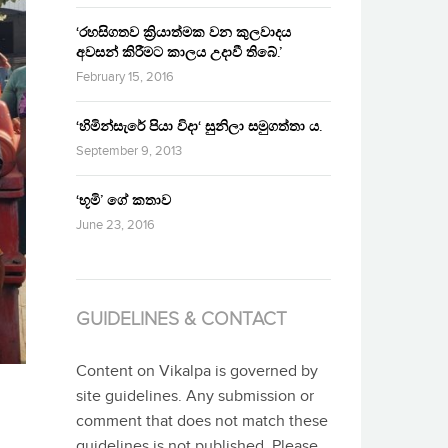
‘රහසිගතව ක්‍රියාත්මක වන කුලවාදය
අවසන් කිරීමට කාලය උදාවී තිබේ.’
February 15, 2016
‘හිමින්සැරේ පියා විදා‘ සුනිලා සමුගත්තා ය.
September 9, 2013
‘භූමි’ ගේ කතාව
June 23, 2016
GUIDELINES & CONTACT
Content on Vikalpa is governed by
site guidelines. Any submission or
comment that does not match these
guidelines is not published. Please