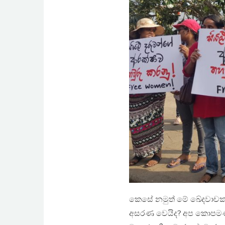
කෙසේ නමුත් මේ ඛේදවාචක
අසරණ වෙයිද? අප කොපමණ උ