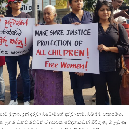
යට මුහුණ දුන් දරුවා ඔබේ/මගේ දරුවා නම්, ඔබ මම කොපමණ
ගත්, ධනවත් වුවත් ඒ අසරණ වේදනාවෙන් මිරිකුණු, මැලවුණු