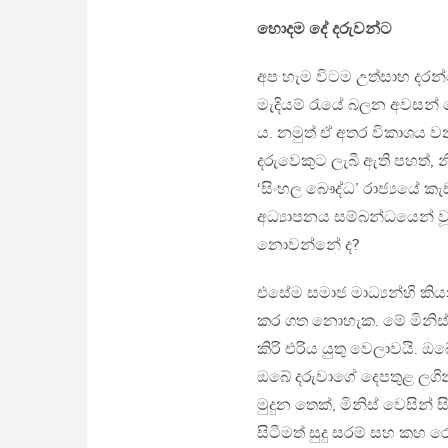
හොදම දේ දරුවන්ට
අප හැම විටම උත්සාහ දරන්
මැදියම් රැයේ බලන අවසන්
ය. නමුත් ඒ අතර විකාශය වන
දරුවෙකුට ලැබී ඇති පහත්, න
‘සිංහල බෞද්ධ’ රාජ්‍යයේ
අධ්‍යාපනය සම්බන්ධයෙන් වූ 
නොවන්නේ ද?
එසේම සමාජ මාධ්‍යන්හි කිය
කර ගත නොහැක. මේ මිනිස
කිරි එරිය යුතු වෙලාවයි.
ඔබේ දරුවාගේ දෙපතුළ ලගි
මුදුන තෙක්, මිනිස් වෙසින්
සිටීමත් සුදු සරම් සහ කහ 