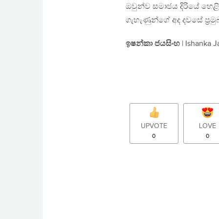
ඔවුන්ව සමාජය දිරියේ හෙළිදර
ගැහැණුන්ගේ අද දවසේ ප‍්‍රම
ඉෂන්කා ජයසිංහ
| Ishanka 
UPVOTE
LOVE
0
0