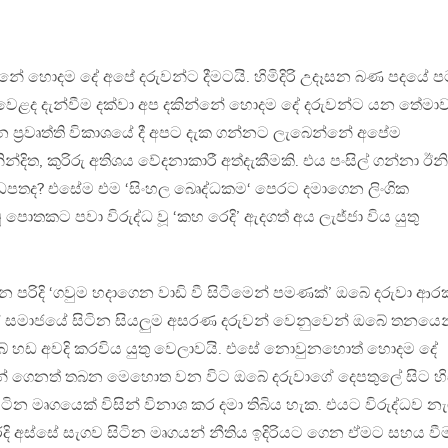
නේ හොදම දේ අපේ දරුවන්ට දීමටයි. හිමිදිරි උදෑසන බණ පදයේ ප
 වෙළද දැන්වීම දක්වා අප දකින්නේ හොදම දේ දරුවන්ට යන තේමා
 ප‍්‍රවෘත්ති විකාශයේ දී අපට දැක ගන්නට ලැබෙන්නේ අපේම
ින්දිත, කුරිරු අතිශය වේදනාකාරී අත්දැකීමකි. එය පංසිල් ගන්නා ඊන
 කැඩපතද? එසේම එම ‘සිංහල බෙෘද්ධකම‘ පෙරට දමාගෙන ලිංගික
පොතකට පවා විරුද්ධ වූ ‘කහ රෙදි’ ඇදගත් අය ලැජ්ජා විය යුතු
න පරිදි ‘ගවුම හදාගෙන වාඩි වී සිටීමෙන් පමණක්’ ඔබේ දරුවා ආරක
් සමාජයේ සිටින සියලුම අසරණ දරුවන් වෙනුවෙන් ඔබේ තනයෙන
 ඔබේ හඩ අවදි කරවිය යුතු වෙලාවයි. එසේ නොවුනහොත් හොදම දේ
න් ගෙනත් තබන මෙහොත වන විට ඔබේ දරුවාගේ දෙපතුලේ සිට හි
 සිටින මෘගයෙක් විසින් විනාශ කර දමා තිබිය හැක. එයට විරුද්ධව නැ
රෙදි අස්සේ සැගව සිටින මෘගයන් නීතිය ඉදිරියට ගෙන ඒමට සහය වීම