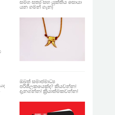
සමග සත්‍ය සහ යුක්තිය සොයා
යන ගමන් ගැන)
්
ඔබත් සමාජමාධ්‍ය
ියද
පරිශීලකයෙක්ද? කියවන්න!
දැනගන්න! ක්‍රියාත්මකවන්න!
ේ