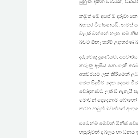
මුහුණ දකින වාරයක්, වාරයක
නමුත් මේ අපේ ම දරුවා නො
බහුතර චින්තනයයි. නමුත් ස
වළක් වන්නේ නැත. එම නිස
බවට ඕනෑ තරම් උදාහරණ 
දරුවෙකු දූෂණයට, අපචාරය
කරුණු ඇසිය නොහැකි තරම්
අතවරයට ලක් කිරීමෙන් ලබා
මෙම සිදුවීම් දෙක දෙසම ව
චෝදනාවට ලක් වී ඇතැයි ප
මොවුන් දෙදෙනාම බොහෝ පින් 
කරන නමුත් ඔවන්ගේ අභ්‍යන
එමෙන්ම මෙවන් මිනිස් වෙස් 
හසුරුවන් ද බලය හා ධනය 