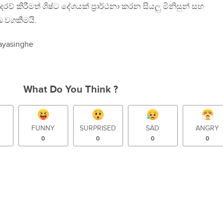
ව් කිරීමත් ශිෂ්ට දේශයක් ප‍්‍රාර්ථනා කරන සියලු මිනිසුන් සහ
ුඛ වගකීමයි.
Jayasinghe
What Do You Think ?
FUNNY
SURPRISED
SAD
ANGRY
0
0
0
0