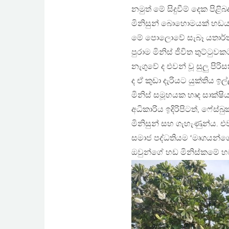
නමුත් මේ සිදුවීම් දෙක පි
මිනිසුන් බොහොමයක් හඩය.
මේ පොලොවේ සැබෑ යතාර්තයය
පුරාම මිනිස් ජීවිත තුට්ටු
නැගුවේ ද එවන් වූ සුලු පිර
ද ඒ කුඩා දැරියට යුක්තිය 
මිනිස් සමූහයක හෘද සාක්ෂ
අධිකාරිය ඉදිරිපිටත්, ෆේස්
මිනිසුන් සහ ගැහැණුන්ය.
සමාජ පද්ධතියම ‘මෘගයන්ගේ
ඔවුන්ගේ හඩ මිනිස්කමේ හඩ