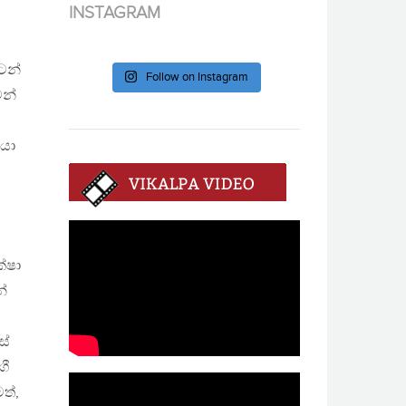
INSTAGRAM
ටන්
Follow on Instagram
වන්
ියා
්ෂා
්
ස්
ගී
ත්,