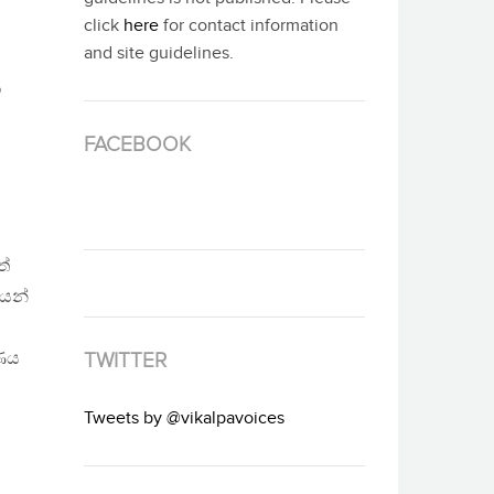
click
here
for contact information
and site guidelines.
ා
FACEBOOK
ත්
යෙන්
වණය
TWITTER
Tweets by @vikalpavoices