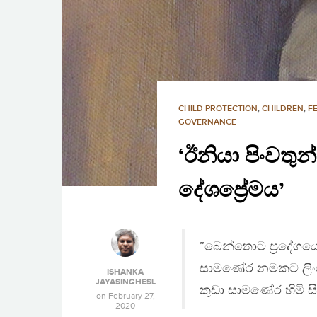
CHILD PROTECTION
,
CHILDREN
,
F
GOVERNANCE
‘ඊනියා පිංවතු
දේශප්‍රේමය’
”බෙන්තොට ප‍්‍රදේශය
සාමණේර නමකට ලිංගි
ISHANKA
JAYASINGHESL
කුඩා සාමණේර හිමි සි
on
February 27,
2020