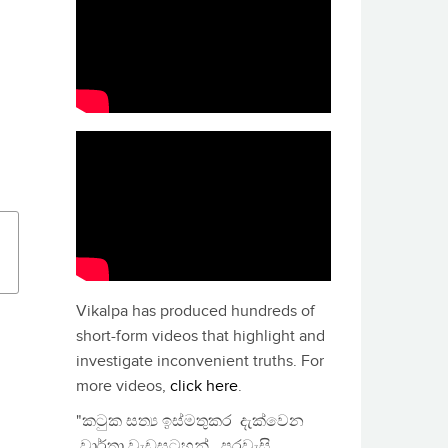
Vikalpa has produced hundreds of
short-form videos that highlight and
investigate inconvenient truths. For
more videos,
click here
.
"කටුක සත්‍ය ඉස්මතුකර දැක්වෙන
වාර්තා වැඩසටහන්, පුරවැසි