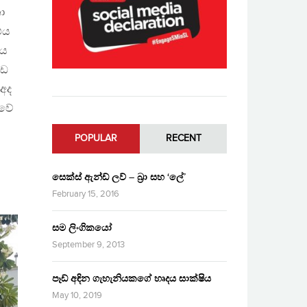
ා
එය
ලය
හඩ
 අද
ුවේ
POPULAR
RECENT
සෙක්ස් ඇන්ඩ් ලව් – බ්‍රා සහ ‘ලේ’
February 15, 2016
සම ලිංගිකයෝ
September 9, 2013
පෑඩ් අඳින ගැහැනියකගේ හෘදය සාක්ෂිය
May 10, 2019