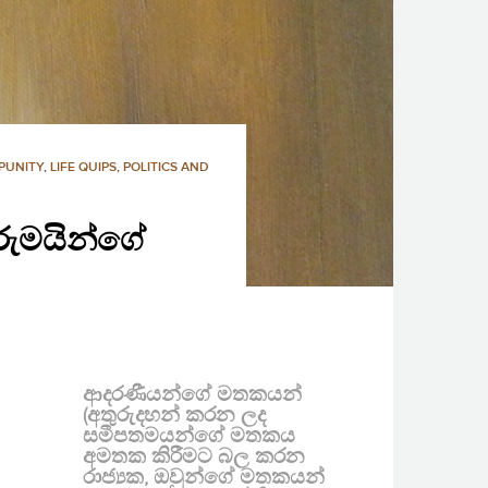
PUNITY
,
LIFE QUIPS
,
POLITICS AND
නරුමයින්ගේ
ආදරණීයන්ගේ මතකයන්
(අතුරුදහන් කරන ලද
සමීපතමයන්ගේ මතකය
අමතක කිරීමට බල කරන
රාජ්‍යක, ඔවුන්ගේ මතකයන්