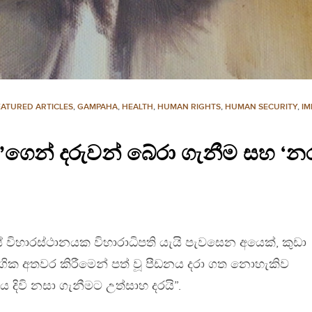
EATURED ARTICLES
,
GAMPAHA
,
HEALTH
,
HUMAN RIGHTS
,
HUMAN SECURITY
,
IM
න්’ගෙන් දරුවන් බේරා ගැනීම සහ ‘
ේ විහාරස්ථානයක විහාරාධිපති යැයි පැවසෙන අයෙක්, කුඩා
ක අතවර කිරීමෙන් පත් වූ පීඩනය දරා ගත නොහැකිව
ය දිවි නසා ගැනීමට උත්සාහ දරයි”.