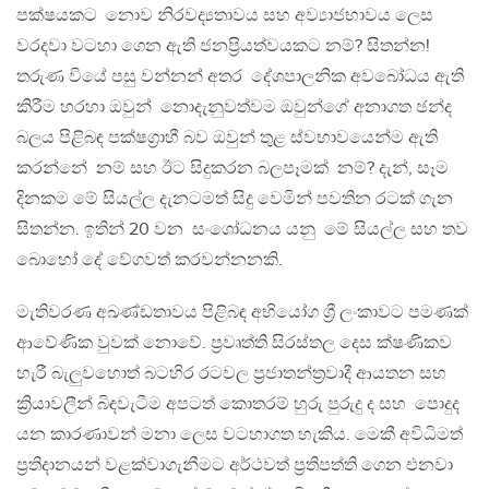
පක්ෂයකට නොව නිරවද්‍යතාවය සහ අව්‍යාජභාවය ලෙස
වරදවා වටහා ගෙන ඇති ජනප්‍රියත්වයකට නම්? සිතන්න!
තරුණ වියේ පසු වන්නන් අතර දේශපාලනික අවබෝධය ඇති
කිරීම හරහා ඔවුන් නොදැනුවත්වම ඔවුන්ගේ අනාගත ඡන්ද
බලය පිළිබඳ පක්ෂග්‍රාහී බව ඔවුන් තුළ ස්වභාවයෙන්ම ඇති
කරන්නේ නම් සහ ඊට සිදුකරන බලපෑමක් නම්? දැන්, සෑම
දිනකම මේ සියල්ල දැනටමත් සිදු වෙමින් පවතින රටක් ගැන
සිතන්න. ඉතින් 20 වන සංශෝධනය යනු මේ සියල්ල සහ තව
බොහෝ දේ වේගවත් කරවන්නනකි.
මැතිවරණ අඛණ්ඩතාවය පිළිබඳ අභියෝග ශ්‍රී ලංකාවට පමණක්
ආවේණික වුවක් නොවේ. ප්‍රවෘත්ති සිරස්තල දෙස ක්ෂණිකව
හැරී බැලුවහොත් බටහිර රටවල ප්‍රජාතන්ත්‍රවාදී ආයතන සහ
ක්‍රියාවලීන් බිඳවැටීම අපටත් කොතරම් හුරු පුරුදු ද සහ පොදුද
යන කාරණාවන් මනා ලෙස වටහාගත හැකිය. මෙකී අවිධිමත්
ප්‍රතිදානයන් වළක්වාගැනීමට අර්ථවත් ප්‍රතිපත්ති ගෙන එනවා