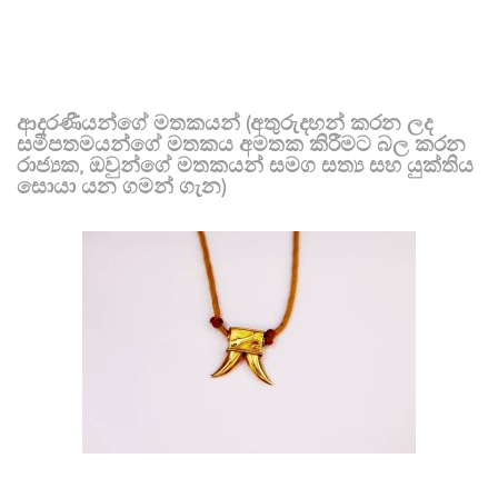
ආදරණීයන්ගේ මතකයන් (අතුරුදහන් කරන ලද
සමීපතමයන්ගේ මතකය අමතක කිරීමට බල කරන
රාජ්‍යක, ඔවුන්ගේ මතකයන් සමග සත්‍ය සහ යුක්තිය
සොයා යන ගමන් ගැන)