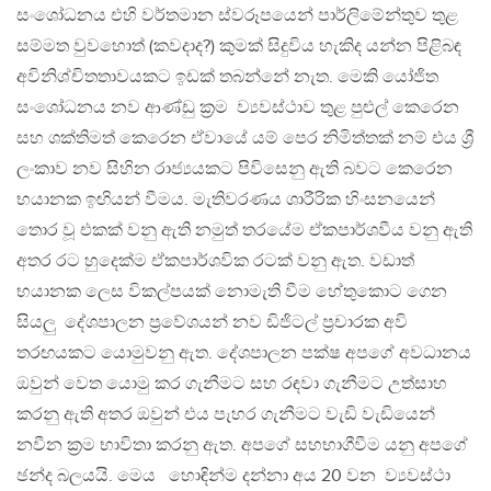
සංශෝධනය එහි වර්තමාන ස්වරූපයෙන් පාර්ලිමේන්තුව තුළ
සම්මත වුවහොත් (කවදාද?) කුමක් සිදුවිය හැකිද යන්න පිළිබඳ
අවිනිශ්චිතතාවයකට ඉඩක් තබන්නේ නැත. මෙකි යෝජිත
සංශෝධනය නව ආණ්ඩු ක්‍රම ව්‍යවස්ථාව තුළ පුළුල් කෙරෙන
සහ ශක්තිමත් කෙරෙන ඒවායේ යම් පෙර නිමිත්තක් නම් එය ශ්‍රී
ලංකාව නව සිහින රාජ්‍යයකට පිවිසෙනු ඇති බවට කෙරෙන
භයානක ඉඟියන් වීමය. මැතිවරණය ශාරීරික හිංසනයෙන්
තොර වූ එකක් වනු ඇති නමුත් තරයේම ඒකපාර්ශවීය වනු ඇති
අතර රට හුදෙක්ම ඒකපාර්ශවික රටක් වනු ඇත. වඩාත්
භයානක ලෙස විකල්පයක් නොමැති වීම හේතුකොට ගෙන
සියලු දේශපාලන ප්‍රවේශයන් නව ඩිජිටල් ප්‍රචාරක අවි
තරඟයකට යොමුවනු ඇත. දේශපාලන පක්ෂ අපගේ අවධානය
ඔවුන් වෙත යොමු කර ගැනීමට සහ රඳවා ගැනීමට උත්සාහ
කරනු ඇති අතර ඔවුන් එය පැහර ගැනීමට වැඩි වැඩියෙන්
නවීන ක්‍රම භාවිතා කරනු ඇත. අපගේ සහභාගීවීම යනු අපගේ
ඡන්ද බලයයි. මෙය හොඳින්ම දන්නා අය 20 වන ව්‍යවස්ථා