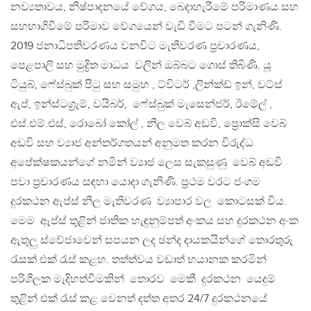
නව්‍යතාවය, නිෂ්පාදනයේ වේගය, බෙදාහැරීමේ පරිමාණය සහ
සහභාගිවීමේ පරිමාව වේගයෙන් වැඩි වීමට පටන් ගැනිණි.
2019 ජනාධිපතිවරණය වනවිට මැතිවරණ ප්‍රචාරණය,
පෙළපාලි සහ මුද්‍රිත මාධය වලින් ඔබ්බට ගොස් තිබිණි. යූ
ටියුබ්, ෆේස්බුක් පිටු සහ සමුහ , ට්විටර් ,ලින්ක්ඩ් ඉන්, වට්ස්
ඇප්, ඉන්ස්ටග්‍රැම්, වයිබර්, ෆේස්බුක් මැසෙන්ජර්, ඊමේල් ,
එස්.එම්.එස්, රොබෝ කෝල් , නිල වෙබ් අඩවි, ප්‍රොක්සි වෙබ්
අඩවි සහ ව්‍යාජ අන්තර්ගතයන් අනුමත කරන විරුද්ධ
අපේක්ෂකයන්ගේ නමින් ව්‍යාජ ලෙස සැකසුණු වෙබ් අඩවි
පවා ප්‍රචාරණය සඳහා යොදා ගැනිණි. ප්‍රථම වරට ජංගම
දුරකථන ඇප්ස් නිල මැතිවරණ ව්‍යාපාර වල කොටසක් විය.
මෙම ඇප්ස් තුළින් ජාතික හැඳුනුම්පත් අංකය සහ දුරකථන අංක
ඇතුලු ස්වේජාවෙන් සපයන ලද ඡන්ද දායකයින්ගේ තොරතුරු
රැසක් එක් රැස් කළහ. තත්ත්වය වඩාත් භයානක කරමින්
පරිශීලක මැදිහත්වීමකින් තොරව මෙකී දුරකථන යෙදුම්
තුළින් එක් රැස් කළ වෙනත් දත්ත අතර 24/7 දුරකථනයේ