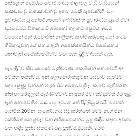
පක්ෂග්‍රාහී නැඹුරුව සමාජ මාධ්‍ය ජාලාවල වැඩි වැඩියෙන්
සාකච්ඡා වූ මාතෘකාවක් වූ අතර, මෙකී රූපවාහිනී වල
ප්‍රචාරණය වූ අන්තර්ගතයන් ෆේස්බුක් හි ප්‍රචාරණය වූයේ ඒවා
ප්‍රථම වරට විකාශය වී බොහෝ කලකට පසුවය. අවම
වශයෙන් එක් රූපවාහිනී නාලිකාවක හිමිකරුවකු හෝ මාධ්‍ය
හිමිකරුවකු යේ සහය ඇති අපේක්ෂකයින්ට එසේ සහය
නොමැති අපේක්ෂකයින්ට වඩා පැහැදිලි වාසියක් ඇත.
පැහැදිලිව කිවයහොත්, මැතිවරණ කොමිෂන් සභාවෙහි අද
පවතින තත්ත්වය, ඉන් බලාපොරාත්තු වන සේවාව සැපයීම
සඳහා සුදුසු වන්නේ නැත. ඊට අමතරව ශ්‍රී ලංකාවේ මැතිවරණ
නීති හා රෙගුලාසි පැරණි ඒවා වන අතර ඒවා තවදුරටත් රට තුළ
දැන් නොපවතින මාධ්‍ය භූ දර්ශනයක් පිළිබිඹු කරයි. එහෙත්
යෝජිත 20වන සංශෝධනය සිදු කරන්නේ මෙම නැගී එන
ශක්තිමත් සහ පුළුල් වන අභියෝගයන්ට මුහුණදීම සඳහා අවශ්‍ය
වන හදිසි ප්‍රතිසංස්කරණ වල ප්‍රතිවිරුද්ධයකි. මෙම