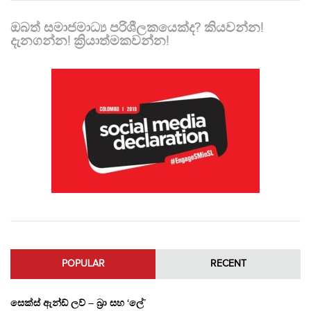
ඔබත් සමාජමාධ්‍ය පරිශීලකයෙක්ද? කියවන්න!
දැනගන්න! ක්‍රියාත්මකවන්න!
POPULAR
RECENT
සෙක්ස් ඇන්ඩ් ලව් – බ්‍රා සහ ‘ලේ’