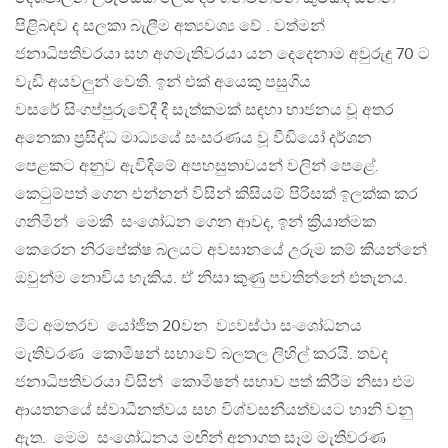
පිළිබඳව ද සලකා බැලීම අත්‍යවශ්‍ය වේ . වත්මන්
ජනාධිපතිවරයා සහ අගමැතිවරයා යන දෙදෙනාම අවුරුදු 70 ට
වැඩි අයවලුන් වෙති. ඉන් එක් අයෙකු පසුගිය
වසරේ සිංගප්පුරුවේදී දී සැත්කමක් සඳහා භාජනය වූ අතර
අනෙකා ප්‍රසිද්ධ මාධ්‍යයේ සංසරණය වූ වීඩියෝ දර්ශන
පෙළකට අනුව ඇවිදිමේ අපහසුතාවයන් වලින් පෙළේ.
කෙටුම්පත් ගෙන එන්නන් විසින් කිසියම් පිරිසක් ඉලක්ක කර
ගනිමින් මෙකී සංශෝධන ගෙන ආවද, ඉන් ක්‍රියාත්මක
කෙරෙන නිරපේක්ෂ බලයට අවසානයේ උරුම කම් කියන්නේ
ඔවුන්ම නොවිය හැකිය. ඒ නිසා කුණු පවතින්නේ එතැනය.
මීට අමතරව යෝජිත 20වන ව්‍යවස්ථා සංශෝධනය
මැතිවරණ කොමිෂන් සභාවේ බලතල ලිහිල් කරයි. තවද
ජනාධිපතිවරයා විසින් කොමිෂන් සභාව පත් කිරීම නිසා එම
ආයතනයේ ස්වාධීනත්වය සහ විශ්වසනීයත්වයට හානි වනු
ඇත. මෙම සංශෝධනය මඟින් අනාගත සෑම මැතිවරණ