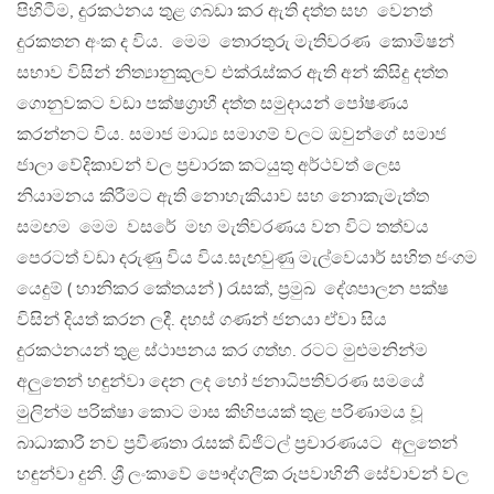
පිහිටීම, දුරකථනය තුළ ගබඩා කර ඇති දත්ත සහ වෙනත්
දුරකතන අංක ද විය. මෙම තොරතුරු මැතිවරණ කොමිෂන්
සභාව විසින් නිත්‍යානුකුලව එක්රැස්කර ඇති අන් කිසිදු දත්ත
ගොනුවකට වඩා පක්ෂග්‍රාහී දත්ත සමුදායන් පෝෂණය
කරන්නට විය. සමාජ මාධ්‍ය සමාගම් වලට ඔවුන්ගේ සමාජ
ජාලා වේදිකාවන් වල ප්‍රචාරක කටයුතු අර්ථවත් ලෙස
නියාමනය කිරීමට ඇති නොහැකියාව සහ නොකැමැත්ත
සමඟම මෙම වසරේ මහ මැතිවරණය වන විට තත්වය
පෙරටත් වඩා දරුණු විය විය.සැඟවුණු මැල්වෙයාර් සහිත ජංගම
යෙදුම් ( හානිකර කේතයන් ) රැසක්, ප්‍රමුඛ දේශපාලන පක්ෂ
විසින් දියත් කරන ලදී. දහස් ගණන් ජනයා ඒවා සිය
දුරකථනයන් තුළ ස්ථාපනය කර ගත්හ. රටට මුළුමනින්ම
අලුතෙන් හඳුන්වා දෙන ලද හෝ ජනාධිපතිවරණ සමයේ
මුලින්ම පරික්ෂා කොට මාස කිහිපයක් තුළ පරිණාමය වූ
බාධාකාරී නව ප්‍රවීණතා රැසක් ඩිජිටල් ප්‍රචාරණයට අලුතෙන්
හඳුන්වා දුනි. ශ්‍රී ලංකාවේ පෞද්ගලික රූපවාහිනී සේවාවන් වල