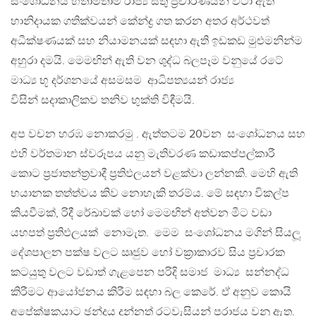
සංශෝධනය හිතාමතාම රාජ්‍ය සතු ප්‍රචාරණයන් වටා ඇති
හානිදායක ගතික්වයන් කේන්ද්‍ර ගත කරන අතර අර්ථවත්
අධීක්ෂණයක් සහ නියාමනයක් සඳහා ඇති ඉඩකඩ මුළුමනින්ම
අහුරා දමයි. මෙමඟින් ඇති වන ශුද්ධ බලපෑම වනුයේ රටේ
මාධ්‍ය භූ දර්ශනයේ අසමසම ආධිපත්‍යයන් රාජ්‍ය
විසින් සදාකාලිකව තනිව භුක්ති විඳීමයි.
අප වචන හරඹ නොකරමු . ඇත්තටම 20වන සංශෝධනය සහ
එහි වර්තමාන ස්වරූපය යනු මැතිවරණ කඩාකප්පල්කාරී
කොට ප්‍රජාතන්ත්‍රවාදී ප්‍රතිඵලයන් වළක්වා ලන්නකි. මෙහි ඇති
භයානක තත්ත්වය කිව නොහැකි තරම්ය. මේ සඳහා විකල්ප
කියවීමක්, රිදී රේඛාවක් හෝ මෙමඟින් අත්වන මීට වඩා
යහපත් ප්‍රතිඵලයක් නොමැත. මෙම සංශෝධනය මගින් සියලූ
දේශපාලන පක්ෂ වලට ඍජුව හෝ වක්‍රාකාරව සිය ප්‍රචාරක
කටයුතු වලට වඩාත් ගැළපෙන පරිදි සමාජ මාධ්‍ය සන්නද්ධ
කිරීමට ආයෝජනය කිරීම සඳහා බල කෙරේ. ඒ අනුව කොයි
අපේක්ෂකයාට ඡන්දය දුන්නත් රටවැසියන් පරාජය වනු ඇත.