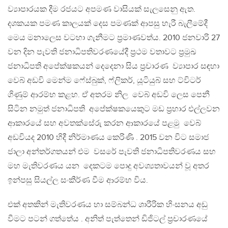
ව්‍යාපාරයක දීම රජයට අපමණ වාසියක් සැලසෙනු ඇත.
දශකයක පමණ කාලයක් දෙස පමණක් ආපසු හැරී බැලීමේදී
මෙය මනාලෙස වටහා ගැනීමට ප්‍රමාණවත්ය. 2010 ජනවාරි 27
වන දින පැවති ජනාධිපතිවරණයේදී ප්‍රථම වතාවට ප්‍රමුඛ
ජනාධිපති අපේක්ෂකයන් දෙදෙනා සිය ප්‍රචාරණ ව්‍යාපාර සඳහා
වෙබ් අඩවි මෙන්ම ෆේස්බුක්, ෆ්ලිකර්, යූටියුබ් සහ ට්විටර්
ගිණුම් ආරම්භ කළහ. ඒ අතරම නිල වෙබ් අඩවි ලෙස පෙනී
සිටින නමුත් ජනාධිපති අපේක්ෂකයෙකුට මඩ ප්‍රහාර එල්ලවන
ආකාරයේ සහ අවතක්සේරු කරන ආකාරයේ පළමු වෙබ්
අඩවියද 2010 හිදී නිර්මාණය කෙරිණි . 2015 වන විට සමාජ
ජාලා අන්තර්ගතයන් එම වසරේ පැවති ජනාධිපතිවරණය සහ
මහ මැතිවරණය යන දෙකටම පොදු අවශ්‍යතාවයන් වූ අතර
ඉන්පසු සියල්ල සංකීර්ණ වීම ආරම්භ විය.
එක් අතකින් මැතිවරණය හා සම්බන්ධ ශාරීරික හිංසනය අඩු
වීමට පටන් ගත්තේය . අනිත් පැත්තෙන් ඩිජිටල් ප්‍රචාරණයේ