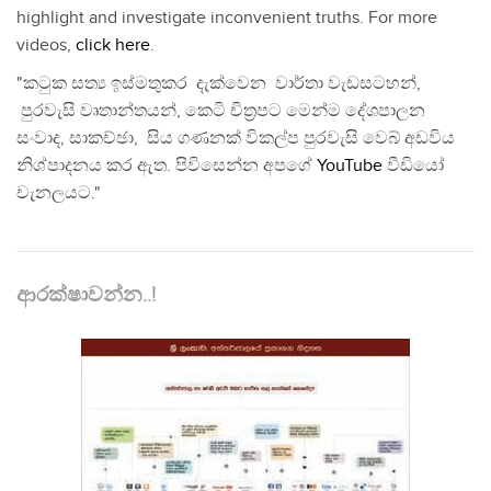
highlight and investigate inconvenient truths. For more
videos,
click here
.
"කටුක සත්‍ය ඉස්මතුකර දැක්වෙන වාර්තා වැඩසටහන්,
පුරවැසි වෘතාන්තයන්, කෙටි චිත්‍රපට මෙන්ම දේශපාලන
සංවාද, සාකච්ඡා, සිය ගණනක් විකල්ප පුරවැසි වෙබ් අඩවිය
නිශ්පාදනය කර ඇත. පිවිසෙන්න අපගේ
YouTube
වීඩියෝ
චැනලයට."
ආරක්ෂාවන්න..!