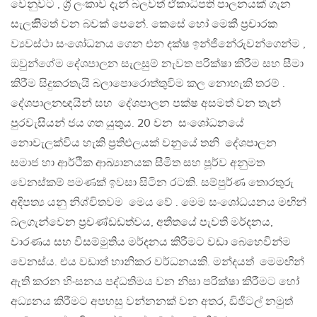
වෙනුවට , ශ්‍රී ලංකාව දැන් බලවත් ඒකාධිපති පාලනයක් ගැන
සැලකිිමත් වන බවක් පෙනේ. කෙසේ හෝ මෙකී ප්‍රචාරක
ව්‍යවස්ථා සංශෝධනය ගෙන එන දක්ෂ ඉන්ජිනේරුවන්ගෙන්ම ,
ඔවුන්ගේම දේශපාලන සැලසුම් නැවත පරික්ෂා කිරීම සහ සීමා
කිරීම සිදුකරතැයි බලාපොරොත්තුවිම කල නොහැකි තරම් .
දේශපාලනඥයින් සහ දේශපාලන පක්ෂ අසමත් වන තැන්
පුරවැසියන් ජය ගත යුතුය. 20 වන සංශෝධනයේ
නොවැලක්විය හැකි ප්‍රතිඵලයක් වනුයේ තනි දේශපාලන
සමාජ හා ආර්ථික ආඛ්‍යානයක සීමිත සහ පූර්ව අනුමත
වෙනස්කම් පමණක් ඉවසා සිටින රටකි. සම්පුර්ණ තොරතුරු
අදිපත්‍ය යනු නිශ්චිතවම මෙය වේ . මෙම සංශෝධයනය මඟින්
බලගැන්වෙන ප්‍රචණ්ඩඩත්වය, අතීතයේ පැවති මර්දනය,
වාරණය සහ විසම්මුතිය මර්දනය කිරීමට වඩා බෙහෙවින්ම
වෙනස්ය. එය වඩාත් හානිකර වර්ධනයකි. මන්දයත් මෙමඟින්
ඇති කරන හිංසනය පද්ධතිමය වන නිසා පරික්ෂා කිරීමට හෝ
අධ්‍යනය කිරීමට අපහසු වන්නනක් වන අතර, ඩිජිටල් නමුත්