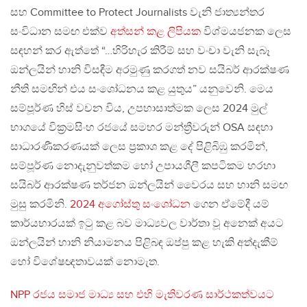
සහ Committee to Protect Journalists වැනි ජාත්‍යන්තර
සංවිධාන සමඟ එක්ව
අත්සන් කළ ලිපියක
විශ්මයජනක ලෙස
සඳහන් කර ඇත්තේ “…හිරිහැර කිරීම් සහ වංචා වැනි සැබෑ
ඔන්ලයින් හානි විසඳීම අරමුණු කරගත් නව සයිබර් ආරක්ෂණ
නීති සමඟින් එය සංශෝධනය කළ යුතුය” යනුවෙනි. මෙය
සම්පූර්ණ හිස් වචන විය, උපහාසාත්මක ලෙස 2024 මුල්
භාගයේ වික්‍රමසිංහ රජයේ සමහර මන්ත්‍රීවරුන් OSA සඳහා
සාධාරණීකරණයක් ලෙස ප්‍රකාශ කළ දේ පිළිබිඹු කරමින්,
සම්පූර්ණ නොදැනුවත්කම හෝ උපායශීලී කපටිකම හරහා
සයිබර් ආරක්ෂණ තර්ජන ඔන්ලයින් වෛරය සහ හානි සමඟ
මුසු කරමිනි.
2024 අගෝස්තු සංශෝධන
ගෙන ඒමේදී යම්
කාර්යභාරයක් ඉටු කළ බව මාධ්‍යවල වාර්තා වූ අනෙක් අයට
ඔන්ලයින් හානි නියාමනය පිළිබඳ ඔප්පු කළ හැකි අත්දැකීම්
හෝ විශේෂඥතාවයක් නොමැත.
NPP රජය සමාජ මාධ්‍ය සහ එහි මැතිවරණ සාර්ථකත්වයට