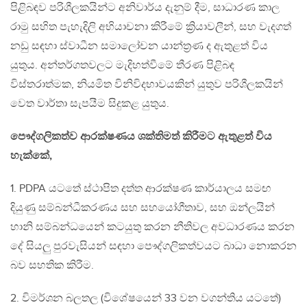
පිළිබඳව පරිශීලකයින්ට අනිවාර්ය දැනුම් දීම, සාධාරණ කාල
රාමු සහිත පැහැදිලි අභියාචනා කිරීමේ ක්‍රියාවලීන්, සහ වැදගත්
නඩු සඳහා ස්වාධීන සමාලෝචන යාන්ත්‍රණ ද ඇතුළත් විය
යුතුය. අන්තර්ගතවලට මැදිහත්වීමේ තීරණ පිළිබඳ
විස්තරාත්මක, නියමිත විනිවිදභාවයකින් යුතුව පරිශීලකයින්
වෙත වාර්තා සැපයීම සිදුකළ යුතුය.
පෞද්ගලිකත්ව ආරක්ෂණය ශක්තිමත් කිරීමට ඇතුළත් විය
හැක්කේ,
1. PDPA යටතේ ස්ථාපිත දත්ත ආරක්ෂණ කාර්යාලය සමඟ
දියුණු සම්බන්ධීකරණය සහ සහයෝගීතාව, සහ ඔන්ලයින්
හානි සම්බන්ධයෙන් කටයුතු කරන නීතිවල අවධාරණය කරන
දේ සියලු පුරවැසියන් සඳහා පෞද්ගලිකත්වයට බාධා නොකරන
බව සහතික කිරීම.
2. විමර්ශන බලතල (විශේෂයෙන් 33 වන වගන්තිය යටතේ)