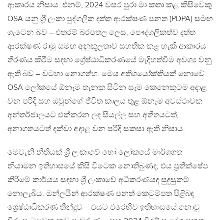
ආකාරය නිසාය. එනම්, 2024 වසර පුරා මා කතා කළ කිසිවෙකු
OSA යනු ශ්‍රී ලංකා පුද්ගලික දත්ත ආරක්ෂණ පනත (PDPA) සමඟ
ගැටෙන බව – එතරම් බරපතල ලෙස, පෞද්ගලිකත්ව දත්ත
ආරක්ෂණ රාමු සමඟ අනුකූලතාව සහතික කළ හැකි ආකාරය
තීරණය කිරීම සඳහා ශ්‍රේෂ්ඨාධිකරණයේ මැදිහත්වීම අවශ්‍ය වනු
ඇති බව – වටහා නොගත්හ. මෙය අතිශයෝක්තියක් නොවේ.
OSA ලෝකයේ ඕනෑම තැනක සිටින සෑම කෙනෙකුටම අදාළ
වන පරිදි සහ ඔවුන්ගේ ජීවිත කාලය තුළ ඕනෑම අවස්ථාවක
අන්තර්ජාලයට එක්කරන ලද සියල්ල සහ අතීතයටත්,
අනාගතයටත් දක්වා අදාළ වන පරිදි සකසා ඇති නිසාය.
මෙවැනි නීතියක් ශ්‍රී ලංකාවේ හෝ ලෝකයේ මාර්ගගත
නියාමන ඉතිහාසයේ කිසි විටෙක නොතිබුණද, එය ප්‍රතික්ෂේප
කිරීමේ කාර්යය සඳහා ශ්‍රී ලංකාවේ අධිකරණයද සුදුසුකම්
නොලැබීය. ඔන්ලයින් ආරක්ෂණ පනත් කෙටුම්පත පිළිබඳ
ශ්‍රේෂ්ඨාධිකරණ තීන්දුව – එයට එරෙහිව ඉතිහාසයේ නොවූ