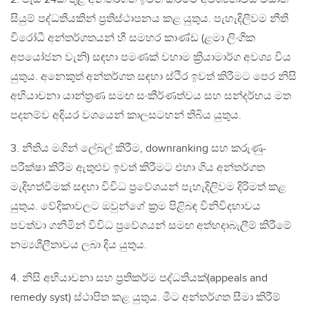
සියුම් පද්ධතියකින් ප්‍රතිස්ථාපනය කළ යුතුය. පැහැදිලිවම නීති
විරෝධී අන්තර්ගතයන් හී සමහර කාණ්ඩ (ළමා ලිංගික
අපයෝජන වැනි) සඳහා පමණක් වහාම ක්‍රියාමාර්ග අවශ්‍ය විය
යුතුය. අනෙකුත් අන්තර්ගත සඳහා ස්ථිර ඉවත් කිරීමට පෙර නිසි
අභියාචනා යාන්ත්‍රණ සමඟ සංකීර්ණත්වය සහ සන්දර්භය මත
පදනම්ව අදියර වශයෙන් කාලසටහන් තිබිය යුතුය.
3. නීතිය මගින් ලේබල් කිරීම, downranking සහ කරුණු-
පරීක්ෂා කිරීම ඇතුළුව ඉවත් කිරීමට එහා ගිය අන්තර්ගත
මැදිහත්වීමක් සඳහා විවිධ ප්‍රවේශයන් පැහැදිලිවම දිරිමත් කළ
යුතුය. වේදිකාවලට ඔවුන්ගේ ක්‍රම පිළිබඳ විනිවිදභාවය
පවත්වා ගනිමින් විවිධ ප්‍රවේශයන් සමඟ අත්හදාබැලීම් කිරීමේ
නම්‍යශීලීතාවය ලබා දිය යුතුය.
4. නිසි අභියාචනා සහ ප්‍රතිකර්ම පද්ධතියක්(appeals and
remedy syst) ස්ථාපිත කළ යුතුය. මීට අන්තර්ගත සීමා කිරීම්