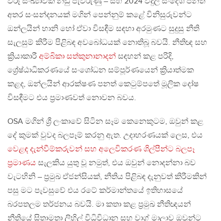
විරූ සංඛ්‍යාවක නඩු පැවරුණු – සහ 2024 විදුලි සංදේශ පනත
අතර සංසන්දනයක් මගින් පෙන්නුම් කළේ විනිසුරුවන්ට
ඔන්ලයින් හානි හෝ ඒවා විසඳීම සඳහා අරමුණට සුදුසු නීති
සැලසුම් කිරීම පිළිබඳ අවබෝධයක් නොතිබූ බවයි. නීතිඥ සහ
ක්‍රියාකාරී
අම්බිකා සත්කුනානාදන්
සඳහන් කළ පරිදි,
ශ්‍රේෂ්ඨාධිකරණයේ සංශෝධන සම්පූර්ණයෙන් ක්‍රියාත්මක
කළද, ඔන්ලයින් ආරක්ෂණ පනත් කෙටුම්පතේ මූලික දෝෂ
විසඳීමට එය ප්‍රමාණවත් නොවන බවය.
OSA මගින් ශ්‍රී ලංකාවේ සිටින සෑම කෙනෙකුටම, ඔවුන් කළ
දේ කුමක් වුවද බලපෑම් කරනු ඇත. උදාහරණයක් ලෙස, එය
වෙළඳ දැන්වීම්කරුවන් සහ අලෙවිකරණ ශිල්පීන්ට බලපෑ
ප්‍රමාණය
සැලකිය යුතු වූ නමුත්, එය ඔවුන් නොදන්නා බව
වැටහිනි – ප්‍රමුඛ ඒජන්සියක්, නීතිය පිළිබඳ දැනුවත් කිරීමකින්
පසු මට පැවසුවේ එය රටේ කර්මාන්තයේ ඉතිහාසයේ
බරපතලම තර්ජනය බවයි. මා කතා කළ ප්‍රමුඛ නීතිඥයන්
නීතියේ සිතාමතා ලිහිල් විධිවිධාන සහ වාග් මාලාව ඔවුන්ට