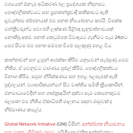
වශයෙන් ඕනෑම අධිකරණ බල ප්‍රදේශයක නිදහසට,
පෞද්ගලිකත්වයට සහ ප්‍රජාතන්ත්‍රවාදී කතිකාවට ඇති
දැවැන්තම තර්ජනයක් එම පනත නියෝජනය කරයි. විපක්ෂ
මන්ත්‍රීවරුන්ට පවා එහි ලක්ෂණ පිළිබඳ දැනුවත්භාවයක්
නොතිබූ අතර, පනත් කෙටුම්පත විවාදයට ගැනීමට පැය 24කට
පෙර සිටම එම පනත සම්මත වීමේ සලකුණු පහළ විය.
කාන්තාවන් සහ ළමුන් ආරක්ෂා කිරීම යනුවෙන් සැරසුණු මෙම
නීතිය, ඒ වෙනුවට වාරණය පුළුල් කිරීම, පෞද්ගලිකත්වය
විනාශ කිරීම, සමූහ නිරීක්ෂණය සහ ඉහළ බලපෑමක් ඇති
පුද්ගලයන්, ව්‍යාපාරිකයන්ගේ සිට වෘත්තීය සමිති ක්‍රියාකාරීන්,
ජනමාධ්‍යවේදීන් සහ ශාස්ත්‍රඥයින් දක්වා සෑම කෙනෙකුටම
බලපාන එම නීතිය ඒකාධිපති පාලනය සඳහා රාමුවක් ද
නිර්මාණය කළේය.
Global Network Initiative
(GNI) විසින්,
අන්තර්ගත නියාමනය
සහ මානව හිමිකම් රාමුව
, පරිශීලක-ජනිත අන්තර්ගතය