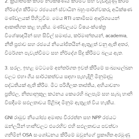
2. ක්‍රියාත්මක කිරීම නිරීක්ෂණය කිරීමට සහ වැඩිදියුණු කිරීම්
නිර්දේශ කිරීමට රජයෙන් ස්වාධීන බහු-පාර්ශ්වකරු අධීක්ෂණ
මණ්ඩලයක් පිහිටුවීම. මෙය RTI කොමිසම ආදර්ශයෙන්
ආකෘතිගත කළ හැකිය. මණ්ඩලයට විෂය-ක්ෂේත්‍ර
විශේෂඥයින් සහ සිවිල් සමාජය, කර්මාන්තයන්, academia,
නීති ප්‍රජාව සහ රජයේ නියෝජිතයින් ඇතුළත් වනු ඇති අතර,
විමර්ශන පැවැත්වීමට සහ නිර්දේශ සිදු කිරීමට බලය ඇත.
3. සරල, ඉහළ මට්ටමේ අන්තර්ගත ඉවත් කිරීමේ සංඛ්‍යාලේඛන
වලට එහා ගිය සාර්ථකත්වය සඳහා පැහැදිලි මිනුම්දඩු
පද්ධතියක් ඇති කිරීම. මීට පරිශීලක තෘප්තිය, අභියාචනා
ප්‍රතිඵල, නීත්‍යානුකූල කථනය කෙරෙහි බලපෑම් සහ සැබෑ හානි
විසඳීමේ සඵලතාවය පිළිබඳ මිනුම් ඇතුළත් විය හැකිය.
GNI රාමුව නියෝජ්‍ය අමාත්‍ය වීරරත්න සහ NPP රජයට
ඔන්ලයින් හානිවලට එරෙහිව එහි සඵලතාවය පවත්වා
ගනිමින් OSA සංශෝධනය කිරීමේ ඔවුන්ගේ ප්‍රකාශිත අරමුණු