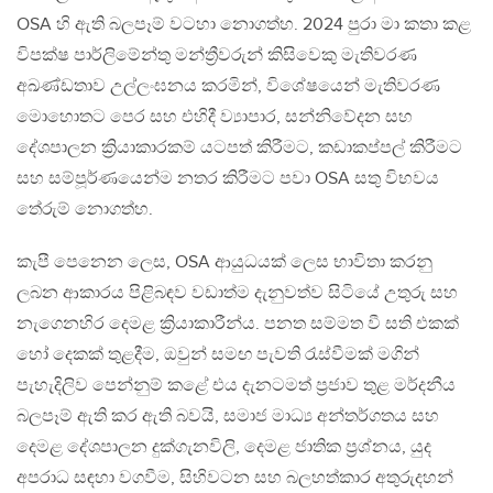
OSA හි ඇති බලපෑම් වටහා නොගත්හ. 2024 පුරා මා කතා කළ
විපක්ෂ පාර්ලිමේන්තු මන්ත්‍රීවරුන් කිසිවෙකු මැතිවරණ
අඛණ්ඩතාව උල්ලංඝනය කරමින්, විශේෂයෙන් මැතිවරණ
මොහොතට පෙර සහ එහිදී ව්‍යාපාර, සන්නිවේදන සහ
දේශපාලන ක්‍රියාකාරකම් යටපත් කිරීමට, කඩාකප්පල් කිරීමට
සහ සම්පූර්ණයෙන්ම නතර කිරීමට පවා OSA සතු විභවය
තේරුම් නොගත්හ.
කැපී පෙනෙන ලෙස, OSA ආයුධයක් ලෙස භාවිතා කරනු
ලබන ආකාරය පිළිබඳව වඩාත්ම දැනුවත්ව සිටියේ උතුරු සහ
නැගෙනහිර දෙමළ ක්‍රියාකාරීන්ය. පනත සම්මත වී සති එකක්
හෝ දෙකක් තුළදීම, ඔවුන් සමඟ පැවති රැස්වීමක් මගින්
පැහැදිලිව පෙන්නුම් කළේ එය දැනටමත් ප්‍රජාව තුළ මර්දනීය
බලපෑම් ඇති කර ඇති බවයි, සමාජ මාධ්‍ය අන්තර්ගතය සහ
දෙමළ දේශපාලන දුක්ගැනවිලි, දෙමළ ජාතික ප්‍රශ්නය, යුද
අපරාධ සඳහා වගවීම, සිහිවටන සහ බලහත්කාර අතුරුදහන්