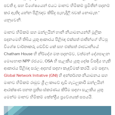
පවතී ද, සහ විශේෂයෙන් එයට මානව හිමිකම් ප්‍රමිතීන් පදනම්
කර ඇතිද යන්න පිළිබඳව කිසිදු පැහැදිලි බවක් නොමැත.”
යනුවෙනි.
මානව හිමිකම් සහ ඔන්ලයින් හානි නියාමනයන්හි මූලික
පදනමෙහි තිබිය යුතු ආකාරය පිළිබඳ එක්සත් ජාතීන්ගේ හිටපු
විශේෂ වාර්තාකරු ඩේවිඩ් කේ සහ එක්සත් රාජධානියේ
Chatham House හි නිර්දේශ මත පදනම්ව, වත්මන් දේශපාලන
මොහොත NPP රජයට, OSA හි සැලකිය යුතු දෝෂ විසඳිය හැකි
ආකාරය පිළිබඳ සරල අදහස් සඳහා කැඳවීමක් කරයි. මේ සඳහා,
Global Network Initiative (GNI)
හි අන්තර්ගත නියාමනය සහ
මානව හිමිකම් රාමුව ශ්‍රී ලංකාවේ දැඩි ගැටලුකාරී ඔන්ලයින්
ආරක්ෂණ පනත ප්‍රතිසංස්කරණය කිරීම සඳහා සැලකිය යුතු
මෙන්ම මානව හිමිකම් කේන්ද්‍රීය ප්‍රවේශයක් සපයයි.