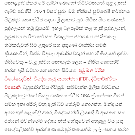
නොදැනුවත්කම මේ දක්වා බොහෝ නිර්වචනයන් තුළ දැනුත්
ගැබ්ව පවතියි. 2024 වසර පුරා, මම නීතියේ සුවිශේෂී තර්ජනය
පිළිබඳව කතා කිරීම සඳහා ශ්‍රී ලංකාව පුරා සිටින සිය ගණනක්
පුද්ගලයන් හමු වූයෙමි. ඉහළ බලපෑමක් කළ හැකි පුද්ගලයන්,
ප්‍රමුඛ ව්‍යාපාරිකයන් සහ විශාලතම ජනමාධ්‍ය වේදිකාවල
හිමිකරුවන් සිට උතුරේ සහ දකුණේ වෘත්තීය සමිති
ක්‍රියාකාරීන්, විශ්ව විද්‍යාල ආචාර්යවරුන් සහ නීතිඥයන් දක්වා
කිසිවෙකු – වැළැක්විය නොහැකි ලෙස – නීතිය කොතරම්
නරක දැයි වටහා නොගෙන සිටියහ.
ප්‍රමුඛ ආර්ථික
විශේෂඥයින්, විදේශ ඍජු ආයෝජන (FDI), ද්විපාර්ශ්වික
ව්‍යාපෘති
, බහුපාර්ශ්වීය ගිවිසුම්, කර්මාන්ත මූලික වර්ධනය
පිළිබඳ ඔවුන්ගේ සියලු ගණනය කිරීම් OSA ක්‍රියාත්මක වීමත්
සමඟ ඉතා අසීරු වනු ඇති බව තේරුම් නොගත්හ. මන්ද යත්,
අනෙකුත් සැලකිලි අතර, විදේශයන්හි ලියාපදිංචි ආයතන සහ
රජයන් ඔවුන්ගේම දේශීය නීති හේතුවෙන් අනුකූල විය යුතු
පෞද්ගලිකත්ව-ආරක්ෂණ සම්පූර්ණයෙන්ම උල්ලංඝනය කරන