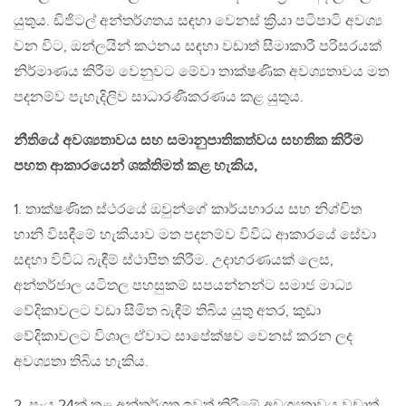
යුතුය. ඩිජිටල් අන්තර්ගතය සඳහා වෙනස් ක්‍රියා පටිපාටි අවශ්‍ය
වන විට, ඔන්ලයින් කථනය සඳහා වඩාත් සීමාකාරී පරිසරයක්
නිර්මාණය කිරීම වෙනුවට මේවා තාක්ෂණික අවශ්‍යතාවය මත
පදනම්ව පැහැදිලිව සාධාරණීකරණය කළ යුතුය.
නීතියේ අවශ්‍යතාවය සහ සමානුපාතිකත්වය සහතික කිරීම
පහත ආකාරයෙන් ශක්තිමත් කළ හැකිය,
1. තාක්ෂණික ස්ථරයේ ඔවුන්ගේ කාර්යභාරය සහ නිශ්චිත
හානි විසඳීමේ හැකියාව මත පදනම්ව විවිධ ආකාරයේ සේවා
සඳහා විවිධ බැඳීම් ස්ථාපිත කිරීම. උදාහරණයක් ලෙස,
අන්තර්ජාල යටිතල පහසුකම් සපයන්නන්ට සමාජ මාධ්‍ය
වේදිකාවලට වඩා සීමිත බැඳීම් තිබිය යුතු අතර, කුඩා
වේදිකාවලට විශාල ඒවාට සාපේක්ෂව වෙනස් කරන ලද
අවශ්‍යතා තිබිය හැකිය.
2. පැය 24ක් තුළ අන්තර්ගත ඉවත් කිරීමේ අවශ්‍යතාවය වඩාත්