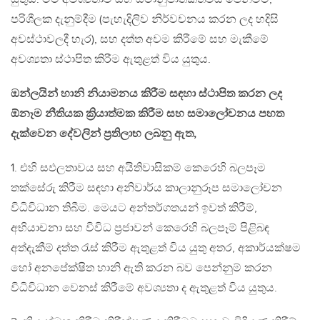
පරිශීලක දැනුම්දීම (පැහැදිලිව නිර්වචනය කරන ලද හදිසි
අවස්ථාවලදී හැර), සහ දත්ත අවම කිරීමේ සහ මැකීමේ
අවශ්‍යතා ස්ථාපිත කිරීම ඇතුළත් විය යුතුය.
ඔන්ලයින් හානි නියාමනය කිරීම සඳහා ස්ථාපිත කරන ලද
ඕනෑම නීතියක ක්‍රියාත්මක කිරීම සහ සමාලෝචනය පහත
දැක්වෙන දේවලින් ප්‍රතිලාභ ලබනු ඇත,
1. එහි සඵලතාවය සහ අයිතිවාසිකම් කෙරෙහි බලපෑම
තක්සේරු කිරීම සඳහා අනිවාර්ය කාලානුරූප සමාලෝචන
විධිවිධාන තිබීම. මෙයට අන්තර්ගතයන් ඉවත් කිරීම්,
අභියාචනා සහ විවිධ ප්‍රජාවන් කෙරෙහි බලපෑම් පිළිබඳ
අත්දැකීම් දත්ත රැස් කිරීම ඇතුළත් විය යුතු අතර, අකාර්යක්ෂම
හෝ අනපේක්ෂිත හානි ඇති කරන බව පෙන්නුම් කරන
විධිවිධාන වෙනස් කිරීමේ අවශ්‍යතා ද ඇතුළත් විය යුතුය.