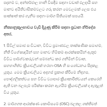
පදනම් ව, අන්තර්ජාල හානි විසඳීම සඳහා වඩාත් ඵලදායී සහ
මානව අයිතිවාසිකම්වලට ගරු කරන මෙවලමක් ලෙස එය
සාක්ෂාත් කර ගැනීම සඳහා මාර්ග සිතියමක් සපයයි.
නීත්‍යානූකූලභාවය වැඩි දියුණු කිරීම සඳහා ප්‍රධාන නිර්දේශ
අතර,
1. සිවිල් සමාජ සංවිධාන, විවිධ ප්‍රමාණවල තාක්ෂණික සමාගම්,
නීති විශේෂඥයින් සහ මානව හිමිකම් ආරක්ෂකයින් ඇතුළු
විවිධ පාර්ශ්වකරුවන් සම්බන්ධ කර ගනිමින් විවෘත,
සහභාගීත්ව ක්‍රියාවලියක් හරහා OSA හී සංශෝධනය සිදුකළ
යුතුය. මෙම ක්‍රියාවලියට අදහස් ප්‍රකාශ කිරීමේ නිදහස,
පෞද්ගලිකත්වය සහ විවිධ ව්‍යාපාර ක්‍රියාකාරීත්වයන් කෙරෙහි
ඇති වන බලපෑම් පරීක්ෂා කරන ඇගයීම් ක්‍රියාවලියක් ද ඇතුළත්
විය යුතුය.
2. මාර්ගගත ආරක්ෂණ කොමිසමේ (OSC) බලතල ශක්තිමත්