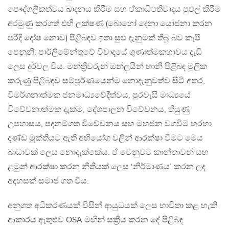
පෞද්ගලිකත්වය ඛාදනය කිරීම සහ ඒකාධිපතිවාදය පුළුල් කිරීම
අරමුණු කරගත් එහි ලක්ෂණ (බොහෝ දෙනා යෝජනා කරන
පරිදි දෝෂ නොව) පිළිබඳව ඉතා සුළු දැනුමක් තිබූ බව කැපී
පෙනුනි. පාර්ලිමේන්තුවේ විවාදයේ ගුණාත්මකභාවය දැඩි
ලෙස දුර්වල විය. මන්ත්‍රීවරුන් ඔන්ලයින් හානි පිළිබඳ මූලික
කරුණු පිළිබඳව සම්පූර්ණයෙන්ම නොදැනුවත්ව සිටි අතර,
විමර්ශනාත්මක ජනමාධ්‍යවේදීත්වය, පුරවැසි මාධ්‍යයේ
විවේචනාත්මක දැක්ම, දේශපාලන විවේචනය, තියුණු
උපහාසය, පදනම්ගත විවේචනය සහ මහජන වගවීම හරහා
දණ්ඩ මුක්තියට ඇති අභියෝග වලින් ආරක්ෂා වීමට මෙය
බාධාවක් ලෙස නොදැක්කේය. ඒ වෙනුවට කාන්තාවන් සහ
ළමුන් ආරක්ෂා කරන නීතියක් ලෙස ‘නිර්මාණය’ කරන ලද
අදහසක් සමාජ ගත විය.
අනුගත අධිකරණයක් විසින් ආයුධයක් ලෙස භාවිතා කළ හැකි
ආකාරය ඇතුළුව OSA මඟින් සක්‍රීය කරන දේ පිළිබඳ