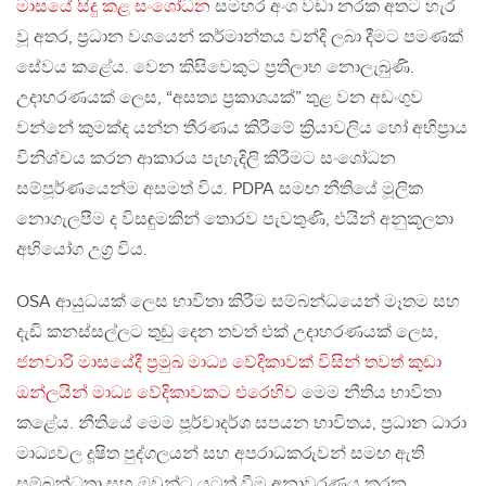
මාසයේ සිදු කළ සංශෝධන
සමහර අංශ වඩා නරක අතට හැර
වූ අතර, ප්‍රධාන වශයෙන් කර්මාන්තය වන්දි ලබා දීමට පමණක්
සේවය කළේය. වෙන කිසිවෙකුට ප්‍රතිලාභ නොලැබුණි.
උදාහරණයක් ලෙස, “අසත්‍ය ප්‍රකාශයක්” තුළ වන අඩංගුව
වන්නේ කුමක්ද යන්න තීරණය කිරීමේ ක්‍රියාවලිය හෝ අභිප්‍රාය
විනිශ්චය කරන ආකාරය පැහැදිලි කිරීමට සංශෝධන
සම්පූර්ණයෙන්ම අසමත් විය. PDPA සමඟ නීතියේ මූලික
නොගැලපීම ද විසඳුමකින් තොරව පැවතුණි, එයින් අනුකූලතා
අභියෝග උග්‍ර විය.
OSA ආයුධයක් ලෙස භාවිතා කිරීම සම්බන්ධයෙන් මෑතම සහ
දැඩි කනස්සල්ලට තුඩු දෙන තවත් එක් උදාහරණයක් ලෙස,
ජනවාරි මාසයේදී ප්‍රමුඛ මාධ්‍ය වේදිකාවක් විසින් තවත් කුඩා
ඔන්ලයින් මාධ්‍ය වේදිකාවකට එරෙහිව
මෙම නීතිය භාවිතා
කළේය. නීතියේ මෙම පූර්වාදර්ශ සපයන භාවිතය, ප්‍රධාන ධාරා
මාධ්‍යවල දූෂිත පුද්ගලයන් සහ අපරාධකරුවන් සමඟ ඇති
සම්බන්ධතා සහ ඔවුන්ට යටත් වීම අනාවරණය කරන