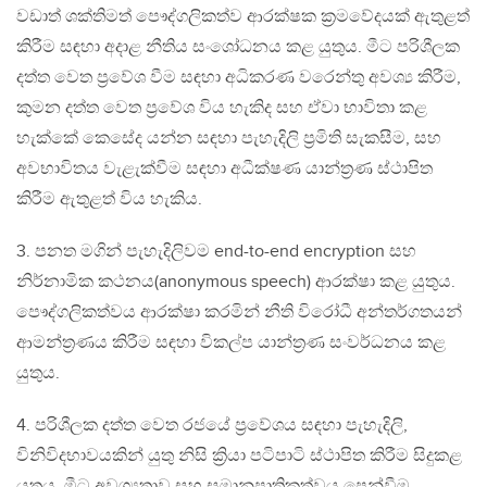
වඩාත් ශක්තිමත් පෞද්ගලිකත්ව ආරක්ෂක ක්‍රමවේදයක් ඇතුළත්
කිරීම සඳහා අදාළ නීතිය සංශෝධනය කළ යුතුය. මීට පරිශීලක
දත්ත වෙත ප්‍රවේශ වීම සඳහා අධිකරණ වරෙන්තු අවශ්‍ය කිරීම,
කුමන දත්ත වෙත ප්‍රවේශ විය හැකිද සහ ඒවා භාවිතා කළ
හැක්කේ කෙසේද යන්න සඳහා පැහැදිලි ප්‍රමිති සැකසීම, සහ
අවභාවිතය වැළැක්වීම සඳහා අධීක්ෂණ යාන්ත්‍රණ ස්ථාපිත
කිරීම ඇතුළත් විය හැකිය.
3. පනත මගින් පැහැදිලිවම end-to-end encryption සහ
නිර්නාමික කථනය(anonymous speech) ආරක්ෂා කළ යුතුය.
පෞද්ගලිකත්වය ආරක්ෂා කරමින් නීති විරෝධී අන්තර්ගතයන්
ආමන්ත්‍රණය කිරීම සඳහා විකල්ප යාන්ත්‍රණ සංවර්ධනය කළ
යුතුය.
4. පරිශීලක දත්ත වෙත රජයේ ප්‍රවේශය සඳහා පැහැදිලි,
විනිවිදභාවයකින් යුතු නිසි ක්‍රියා පටිපාටි ස්ථාපිත කිරීම සිදුකළ
යුතුය. මීට අවශ්‍යතාව සහ සමානුපාතිකත්වය පෙන්වීම,