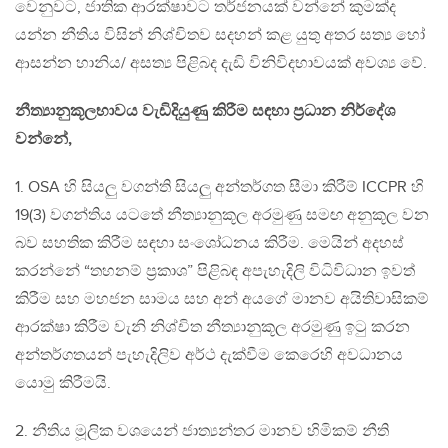
වෙනුවට, ජාතික ආරක්ෂාවට තර්ජනයක් වන්නේ කුමක්ද
යන්න නීතිය විසින් නිශ්චිතව සදහන් කළ යුතු අතර සත්‍ය හෝ
ආසන්න හානිය/ අසත්‍ය පිළිබද දැඩි විනිවිදභාවයක් අවශ්‍ය වේ.
නීත්‍යානුකූලභාවය වැඩිදියුණු කිරීම සඳහා ප්‍රධාන නිර්දේශ
වන්නේ,
1. OSA හි සියලු වගන්ති සියලු අන්තර්ගත සීමා කිරීම් ICCPR හි
19(3) වගන්තිය යටතේ නීත්‍යානුකූල අරමුණු සමඟ අනුකූල වන
බව සහතික කිරීම සඳහා සංශෝධනය කිරීම. මෙයින් අදහස්
කරන්නේ “තහනම් ප්‍රකාශ” පිළිබඳ අපැහැදිලි විධිවිධාන ඉවත්
කිරීම සහ මහජන සාමය සහ අන් අයගේ මානව අයිතිවාසිකම්
ආරක්ෂා කිරීම වැනි නිශ්චිත නීත්‍යානුකූල අරමුණු ඉටු කරන
අන්තර්ගතයන් පැහැදිලිව අර්ථ දැක්වීම කෙරෙහි අවධානය
යොමු කිරීමයි.
2. නීතිය මූලික වශයෙන් ජාත්‍යන්තර මානව හිමිකම් නීති