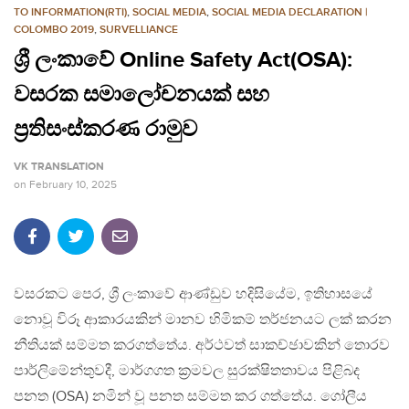
TO INFORMATION(RTI)
,
SOCIAL MEDIA
,
SOCIAL MEDIA DECLARATION |
COLOMBO 2019
,
SURVELLIANCE
ශ්‍රී ලංකාවේ Online Safety Act(OSA):
වසරක සමාලෝචනයක් සහ
ප්‍රතිසංස්කරණ රාමුව
VK TRANSLATION
on
February 10, 2025
වසරකට පෙර, ශ්‍රී ලංකාවේ ආණ්ඩුව හදිසියේම, ඉතිහාසයේ
නොවූ විරූ ආකාරයකින් මානව හිමිකම් තර්ජනයට ලක් කරන
නීතියක් සම්මත කරගත්තේය. අර්ථවත් සාකච්ඡාවකින් තොරව
පාර්ලිමේන්තුවදී, මාර්ගගත ක්‍රමවල සුරක්ෂිතතාවය පිළිබද
පනත (OSA) නමින් වූ පනත සම්මත කර ගත්තේය. ගෝලීය