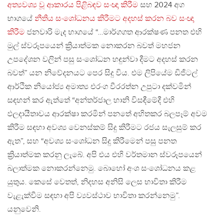
අත්‍යවශ්‍ය වූ ආකාරය පිළිබඳව සංඥා කිරීම
සහ 2024 අග
භාගයේ
නීතිය සංශෝධනය කිරීමට අදහස් කරන බව සංඥා
කිරීම
ජනවාරි මැද භාගයේ “…මාර්ගගත ආරක්ෂණ පනත එහි
මුල් ස්වරූපයෙන් ක්‍රියාත්මක නොකරන බවත් මහජන
උපදේශන වලින් පසු සංශෝධන හඳුන්වා දීමට අදහස් කරන
බවත්” යන නිවේදනයට පෙර සිදු විය. එම ලිපියේම ඩිජිටල්
ආර්ථික නියෝජ්‍ය අමාත්‍ය එරංග වීරරත්න උපුටා දක්වමින්
සඳහන් කර ඇත්තේ “අන්තර්ජාල හානි විසඳීමේදී එහි
ඵලදායීතාවය ආරක්ෂා කරමින් පනතේ අහිතකර බලපෑම් අවම
කිරීම සඳහා අවශ්‍ය වෙනස්කම් සිදු කිරීමට රජය සැලසුම් කර
ඇත”, සහ “අවශ්‍ය සංශෝධන සිදු කිරීමෙන් පසු පනත
ක්‍රියාත්මක කරනු ලැබේ. අපි එය එහි වර්තමාන ස්වරූපයෙන්
බලාත්මක නොකරන්නෙමු. බොහෝ අංශ සංශෝධනය කළ
යුතුය. කෙසේ වෙතත්, නිදහස අනිසි ලෙස භාවිතා කිරීම
වැළැක්වීම සඳහා අපි ව්‍යවස්ථාව භාවිතා කරන්නෙමු”.
යනුවෙනි.