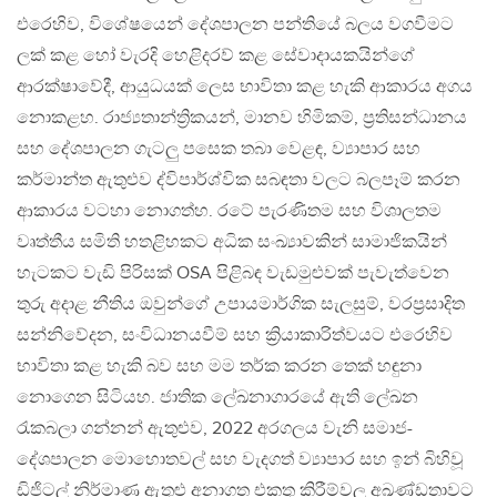
එරෙහිව, විශේෂයෙන් දේශපාලන පන්තියේ බලය වගවීමට
ලක් කළ හෝ වැරදි හෙළිදරව් කළ සේවාදායකයින්ගේ
ආරක්ෂාවේදී, ආයුධයක් ලෙස භාවිතා කළ හැකි ආකාරය අගය
නොකළහ. රාජ්‍යතාන්ත්‍රිකයන්, මානව හිමිකම්, ප්‍රතිසන්ධානය
සහ දේශපාලන ගැටලු පසෙක තබා වෙළඳ, ව්‍යාපාර සහ
කර්මාන්ත ඇතුළුව ද්විපාර්ශ්වික සබඳතා වලට බලපෑම් කරන
ආකාරය වටහා නොගත්හ. රටේ පැරණිතම සහ විශාලතම
වෘත්තීය සමිති හතළිහකට අධික සංඛ්‍යාවකින් සාමාජිකයින්
හැටකට වැඩි පිරිසක් OSA පිළිබඳ වැඩමුළුවක් පැවැත්වෙන
තුරු අදාළ නීතිය ඔවුන්ගේ උපායමාර්ගික සැලසුම්, වරප්‍රසාදිත
සන්නිවේදන, සංවිධානයවීම් සහ ක්‍රියාකාරිත්වයට එරෙහිව
භාවිතා කළ හැකි බව සහ මම තර්ක කරන තෙක් හඳුනා
නොගෙන සිටියහ. ජාතික ලේඛනාගාරයේ ඇති ලේඛන
රැකබලා ගන්නන් ඇතුළුව, 2022 අරගලය වැනි සමාජ-
දේශපාලන මොහොතවල් සහ වැදගත් ව්‍යාපාර සහ ඉන් බිහිවූ
ඩිජිටල් නිර්මාණ ඇතුළු අනාගත එකතු කිරීම්වල අඛණ්ඩතාවට