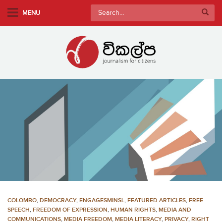
S
Search
MENU
k
for:
i
p
t
o
m
a
i
n
c
o
n
t
e
n
COLOMBO
,
DEMOCRACY
,
ENGAGESMINSL
,
FEATURED ARTICLES
,
FREE
t
SPEECH
,
FREEDOM OF EXPRESSION
,
HUMAN RIGHTS
,
MEDIA AND
COMMUNICATIONS
,
MEDIA FREEDOM
,
MEDIA LITERACY
,
PRIVACY
,
RIGHT