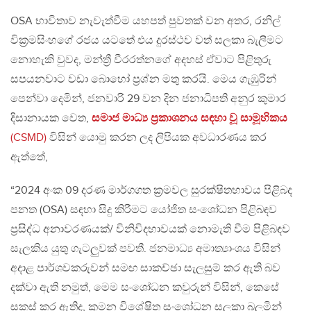
OSA භාවිතාව නැවැත්වීම යහපත් පුවතක් වන අතර, රනිල්
වික්‍රමසිංහගේ රජය යටතේ එය දුරස්ථව වත් සලකා බැලීමට
නොහැකි වුවද, මන්ත්‍රී වීරරත්නගේ අදහස් ඒවාට පිළිතුරු
සපයනවාට වඩා බොහෝ ප්‍රශ්න මතු කරයි. මෙය ගැඹුරින්
පෙන්වා දෙමින්, ජනවාරි 29 වන දින ජනාධිපති අනුර කුමාර
දිසානායක වෙත,
සමාජ මාධ්‍ය ප්‍රකාශනය සඳහා වූ සාමූහිකය
(CSMD)
විසින් යොමු කරන ලද ලිපියක අවධාරණය කර
ඇත්තේ,
“2024 අංක 09 දරණ මාර්ගගත ක්‍රමවල සුරක්ෂිතභාවය පිළිබද
පනත (OSA) සඳහා සිදු කිරීමට යෝජිත සංශෝධන පිළිබඳව
ප්‍රසිද්ධ අනාවරණයක්/ විනිවිදභාවයක් නොමැති වීම පිළිබඳව
සැලකිය යුතු ගැටලුවක් පවතී. ජනමාධ්‍ය අමාත්‍යාංශය විසින්
අදාළ පාර්ශවකරුවන් සමඟ සාකච්ඡා සැලසුම් කර ඇති බව
දක්වා ඇති නමුත්, මෙම සංශෝධන කවුරුන් විසින්, කෙසේ
සකස් කර ඇතිද, කුමන විශේෂිත සංශෝධන සලකා බලමින්