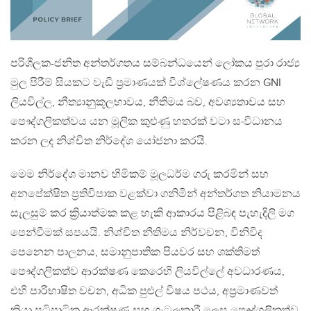
පරිශීලක-ජනිත අන්තර්ගතය සම්බන්ධයෙන් ලෝකය පුරා රාජ්‍ය
මුල පිරීම් සියකට වැඩි ප්‍රමාණයක් විශ්ලේෂණය කරන GNI
ලියවිල්ල, නීත්‍යානුකූලභාවය, නීතිමය බව, අවශ්‍යතාවය සහ
පෞද්ගලිකත්වය යන මූලික කුළුණු හතරක් වටා සංවිධානය
කරන ලද නිශ්චිත නිර්දේශ යෝජනා කරයි.
මෙම නිර්දේශ මානව හිමිකම් මූලධර්ම ගරු කරමින් සහ
අනපේක්ෂිත ප්‍රතිවිපාක වළක්වා ගනිමින් අන්තර්ගත නියාමනය
සැලසුම් කර ක්‍රියාත්මක කළ හැකි ආකාරය පිළිබඳ පැහැදිලි මග
පෙන්වීමක් සපයයි. නිශ්චිත නීතිමය නිර්වචන, විනිවිද
පෙනෙන පාලනය, සමානුපාතික පියවර සහ ශක්තිමත්
පෞද්ගලිකත්ව ආරක්ෂණ කෙරෙහි ලියවිල්ලේ අවධාරණය,
එහි පාරිභාෂිත වචන, අධික පුළුල් විෂය පථය, අප්‍රමාණවත්
ක්‍රියා පටිපාටික ආරක්ෂණ සහ ගැටලුකාරී ලෙස පෞද්ගලිකත්ව