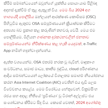
කිරීම් සම්බන්ධයෙන් ඔවුන්ගේ යුක්තිය සොයා යාම පිළිබඳ
අදහස් දැක්වීම් ඒ තුළ ඇතුළත් විය.
මෙම බිය 2024 අග
භාගයේදී පොලීසිය
ඔන්ලයන් ආරක්ෂණ කොමිසම (OSC)
පිහිටුවීම ඇතුළුව OSA සම්පූර්ණයෙන් ක්‍රියාත්මක කිරීමට
අත්‍යශ්‍ය බව ප්‍රකාශ කළ කරුණින් තහවරු වෙයි. මෙය එම
පොලීසියම, මිලියන
ගණනක දුරකථනවලින් ජනතාව
සම්පූර්ණයෙන්ම නීරීක්ෂණය කළ හැකි යෙදුමක්
, e-Traffic
App නමින් හදුන්වා දුන්නේය.
ඇත්ත වශයෙන්ම, OSA එතරම් නරක වූ බැවින්, මෘදුකාංග
සංවර්ධනය, සමාජ මාධ්‍ය, කෘතිම බුද්ධිය, cloud පරිගණනය
ආදිය සම්බන්ධයෙන් ලෝකයේ විශාලතම සමාගම් නියෝජනය
කරන Asia Internet Coalition (AIC) වෙතින් එය දැඩි ලෙස
විවේචනය කළේය. මෙම විරෝධය හේතුවෙන්, වික්‍රමසිංහ
රජය සහ අදාළ නීතියේ ‘ප්‍රවීණයා’ වූ ටිරාන් අල්ලස්ට එය
සංශෝධනය කිරීමට සිදු විය. කෙසේ වෙතත්,
2024 අගෝස්තු