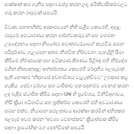
සාක්ෂාත් කර ගැනීම සඳහා ඔප්පු කරන ලද, අයිතිවාසිකම්වලට
ගරු කරන රාමුවක් සපයයි.
විවෘත, සහභාගීත්ව ආකාරයෙන් නීති සෑදීම කෙරෙහි, අදාළ
රාමුවේ අවධාරණය කරන පාර්ශ්වකරුවන් සහ මහජන
උපදේශනය සඳහා නියෝජ්‍ය අමාත්‍යවරයාගේ කැපවීම සමඟ
පරිපූර්ණව ගැලපෙන අතර, නිශ්චිත නිර්වචන, පැහැදිලි සීමා
කිරීමේ නිර්ණායක සහ අධිකරණ තීරණය පිළිබඳ එහි නිර්දේශ
මගින් නීත්‍යානුකූල අන්තර්ගතය කෙරෙහි මර්දනීය බලපෑමක්
ඇති නොකර “නිදහසේ අවභාවිතය වැළැක්වීමට” උපකාර කළ
හැකිය. සේවා වර්ගය සහ ධාරිතාව මත පදනම්ව වෙනස් කරන
ලද බැඳීම් ස්ථාපිත කිරීම සඳහා GNI හි ප්‍රවේශය, විනිවිදභාවය,
නිසි ක්‍රියා පටිපාටිය සහ ප්‍රතිකර්ම කෙරෙහි එහි අවධාරණය
සමඟ එක්ව, නියාමන සඵලතාවය ආරක්ෂා කරමින් අහිතකර
බලපෑම් අවම කරන “අවශ්‍ය වෙනස්කම්” ක්‍රියාත්මක කිරීම
සඳහා ප්‍රායෝගික මග පෙන්වීමක් සපයයි.