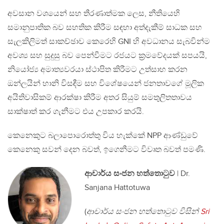
අවසාන වශයෙන් සහ තීරණාත්මක ලෙස, නීතියෙහි
සමානුපාතික බව සහතික කිරීම සඳහා අත්දැකීම් සාධක සහ
සැලකිලිමත් සාකච්ඡාව කෙරෙහි GNI හි අවධානය සැබවින්ම
අවශ්‍ය සහ සුදුසු බව පෙන්වීමට රජයට ක්‍රමවේදයක් සපයයි,
නියෝජ්‍ය අමාත්‍යවරයා ස්ථාපිත කිරීමට උත්සාහ කරන
ඔන්ලයින් හානි විසඳීම සහ විශේෂයෙන් ජනතාවගේ මූලික
අයිතිවාසිකම් ආරක්ෂා කිරීම අතර සියුම් සමතුලිතතාවය
සාක්ෂාත් කර ගැනීමට එය උපකාර කරයි.
කෙනෙකුට බලාපොරොත්තු විය හැක්කේ NPP ආණ්ඩුවේ
කෙනෙකු සවන් දෙන බවත්, ඉගෙනීමට විවෘත බවත් පමණි.
ආචාර්ය සංජන හත්තොටුව
| Dr.
Sanjana Hattotuwa
(
ආචාර්ය සංජන හත්තොටුව විසින්
Sri