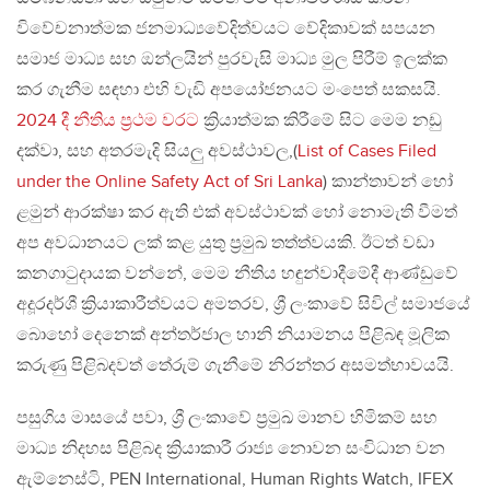
විවේචනාත්මක ජනමාධ්‍යවේදිත්වයට වේදිකාවක් සපයන
සමාජ මාධ්‍ය සහ ඔන්ලයින් පුරවැසි මාධ්‍ය මුල පිරීම් ඉලක්ක
කර ගැනීම සඳහා එහි වැඩි අපයෝජනයට මංපෙත් සකසයි.
2024 දී නීතිය ප්‍රථම වරට
ක්‍රියාත්මක කිරීමේ සිට මෙම නඩු
දක්වා, සහ අතරමැදි සියලු අවස්ථාවල,(
List of Cases Filed
under the Online Safety Act of Sri Lanka
) කාන්තාවන් හෝ
ළමුන් ආරක්ෂා කර ඇති එක් අවස්ථාවක් හෝ නොමැති වීමත්
අප අවධානයට ලක් කළ යුතු ප්‍රමුඛ තත්ත්වයකි. ඊටත් වඩා
කනගාටුදායක වන්නේ, මෙම නීතිය හඳුන්වාදීමේදී ආණ්ඩුවේ
අදූරදර්ශී ක්‍රියාකාරීත්වයට අමතරව, ශ්‍රී ලංකාවේ සිවිල් සමාජයේ
බොහෝ දෙනෙක් අන්තර්ජාල හානි නියාමනය පිළිබඳ මූලික
කරුණු පිළිබදවත් තේරුම් ගැනීමේ නිරන්තර අසමත්භාවයයි.
පසුගිය මාසයේ පවා, ශ්‍රී ලංකාවේ ප්‍රමුඛ මානව හිමිකම් සහ
මාධ්‍ය නිදහස පිළිබද ක්‍රියාකාරී රාජ්‍ය නොවන සංවිධාන වන
ඇම්නෙස්ටි, PEN International, Human Rights Watch, IFEX