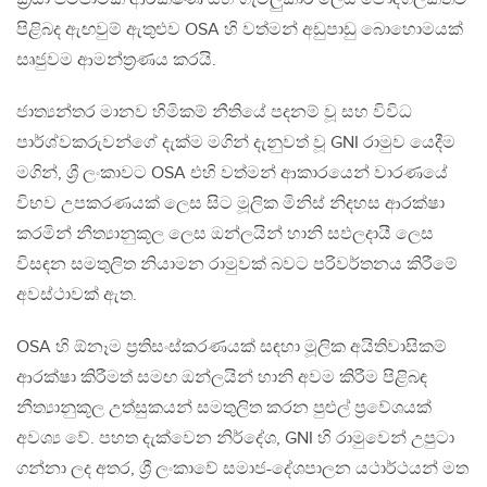
පිළිබද ඇඟවුම් ඇතුළුව OSA හි වත්මන් අඩුපාඩු බොහොමයක්
සෘජුවම ආමන්ත්‍රණය කරයි.
ජාත්‍යන්තර මානව හිමිකම් නීතියේ පදනම් වූ සහ විවිධ
පාර්ශ්වකරුවන්ගේ දැක්ම මගින් දැනුවත් වූ GNI රාමුව යෙදීම
මගින්, ශ්‍රී ලංකාවට OSA එහි වත්මන් ආකාරයෙන් වාරණයේ
විභව උපකරණයක් ලෙස සිට මූලික මිනිස් නිදහස ආරක්ෂා
කරමින් නීත්‍යානුකූල ලෙස ඔන්ලයින් හානි සඵලදායී ලෙස
විසඳන සමතුලිත නියාමන රාමුවක් බවට පරිවර්තනය කිරීමේ
අවස්ථාවක් ඇත.
OSA හි ඕනෑම ප්‍රතිසංස්කරණයක් සඳහා මූලික අයිතිවාසිකම්
ආරක්ෂා කිරීමත් සමඟ ඔන්ලයින් හානි අවම කිරීම පිළිබඳ
නීත්‍යානුකූල උත්සුකයන් සමතුලිත කරන පුළුල් ප්‍රවේශයක්
අවශ්‍ය වේ. පහත දැක්වෙන නිර්දේශ, GNI හි රාමුවෙන් උපුටා
ගන්නා ලද අතර, ශ්‍රී ලංකාවේ සමාජ-දේශපාලන යථාර්ථයන් මත