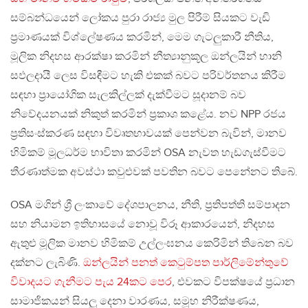
සම්බන්ධයෙන් ලෝකය පුරා රාජ්‍ය මුල පිරීම් සියකට වැඩි
ප්‍රමාණයක් විශ්ලේෂණය කරමින්, මෙම ගැටලුකාරී නීතිය,
මූලික නිදහස ආරක්ෂා කරමින් නීත්‍යානුකූල ඔන්ලයින් හානි
සඵලදායී ලෙස විසඳීමට හැකි එකක් බවට පරිවර්තනය කිරීම
සඳහා ප්‍රායෝගික සැලකිල්ලක් දැක්වීමට සූදානම් බව
නිවේදයනයක් නිකුත් කරමින් ප්‍රකාශ කළේය. නව NPP රජය
ප්‍රතිසංස්කරණ සඳහා විවෘතභාවයක් පෙන්වන බැවින්, මානව
හිමිකම් මූලධර්ම භාවිතා කරමින් OSA නැවත හැඩගැස්වීමට
තීරණාත්මක අවස්ථා කවුළුවක් පවතින බවට පෙනේනට තිබේ.
OSA මගින් ශ්‍රී ලංකාවේ දේශපාලනය, නීති, ප්‍රතිපත්ති සම්පාදන
සහ නියාමන ඉතිහාසයේ නොවූ විරූ ආකාරයෙන්, නිදහස
ඇතුළු මූලික මානව හිමිකම් උල්ලංඝනය කෙරිමින් තිබෙන බව
දක්නට ලැබිණි.
ඔන්ලයින් පනත් කෙටුම්පත පාර්ලිමේන්තුවේ
විවාදයට ගැනීමට පැය 24කට පෙර
, එවකට විපක්ෂයේ ප්‍රධාන
සාමාජිකයන් සියලු දෙනා වාරණය, සමූහ නිරීක්ෂණය,