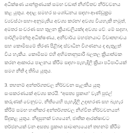
අධීක්ෂණ යාන්ත්‍රණයක් සමඟ වඩාත් නිශ්චිතව නිර්වචනය
කළ යුතුය. අදාළ සමහර සංශෝධනය සඳහා ආණ්ඩුක්‍රම
ව්‍යවස්ථා සභා අනුමැතිය අවශ්‍ය කරන/ අවශ්‍ය වියහැකි නමුත්,
අමතර සංවරණ සහ තුලන ක්‍රියාවලියක්ද අවශ්‍ය වේ. මේ සදහා,
පාර්ලිමේන්තු අධීක්ෂණය, අනිවාර්ය මහජනයාට විවෘතභාවය
සහ කොමිසමේ තීරණ පිළිබඳ ස්වාධීන විගණනය ද ඇතුළත්
විය හැකිය. කොමිසම එහි අභිමතානුසාරී බලතල ක්‍රියාත්මක
කරන ආකාරය පාලනය කිරීම සඳහා පැහැදිලි ක්‍රියා පටිපාටියක්
සමග නීති ද තිබිය යුතුය.
3. තහනම් අන්තර්ගතවල නිර්වචන සැලකිය යුතු
සංසකරණයක් අවශ්‍ය කරයි. “අසත්‍ය ප්‍රකාශ” වැනි පුළුල්
කරුණක් වෙනුවට, නීතියෙහි පැහැදිලි උදාහරණ සහ බැහැර
කිරීම් සමඟ හානිකර අන්තර්ගතවල නිශ්චිත නිර්වචනයන්
සිදුකළ යුතුය. නිදසුනක් වශයෙන්, ජාතික ආරක්ෂාවට
තර්ජනයක් වන අසත්‍ය ප්‍රකාශ සාමාන්‍යයෙන් තහනම් කිරීම