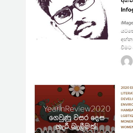
අහ්න
Info
iMage
යටතේ
අහ්නා
වීමට
2020 E
LITER
DEVEL
ENVIR
HAMBA
LGBTI
MONER
WOME