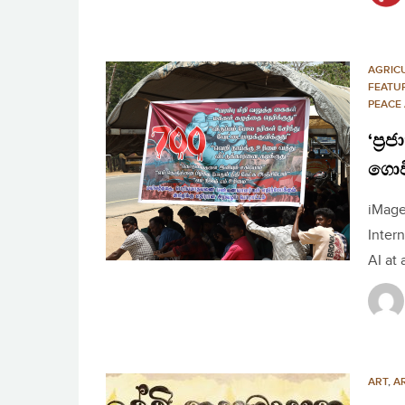
AGRIC
FEATU
PEACE
‘ප්‍
ගොවී
iMage
Inter
AI at 
ART
,
A