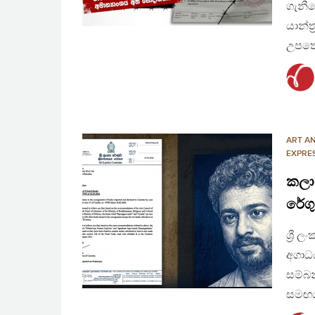
ගැනීම
යාන්
උපතෝ
ART A
EXPRE
කලා
රේගු
ශ්‍රී
අගාධ
සම්බ
සමඟය