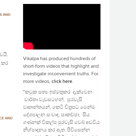
CS AND
ෙයි.
Vikalpa has produced hundreds of
ක කර
short-form videos that highlight and
investigate inconvenient truths. For
more videos,
click here
.
"කටුක සත්‍ය ඉස්මතුකර දැක්වෙන
වාර්තා වැඩසටහන්, පුරවැසි
වෘතාන්තයන්, කෙටි චිත්‍රපට මෙන්ම
දේශපාලන සංවාද, සාකච්ඡා, සිය
CE AND
ගණනක් විකල්ප පුරවැසි වෙබ් අඩවිය
නිශ්පාදනය කර ඇත. පිවිසෙන්න