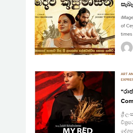
සැබෑ
iMage
of Ce
times
ART A
EXPRE
“රාජ
Com
ශ්‍රී
චිත්
දේශපා