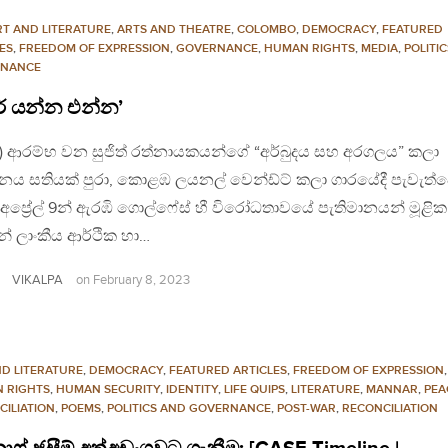
RT AND LITERATURE
,
ARTS AND THEATRE
,
COLOMBO
,
DEMOCRACY
,
FEATURED
ES
,
FREEDOM OF EXPRESSION
,
GOVERNANCE
,
HUMAN RIGHTS
,
MEDIA
,
POLITI
NANCE
ේ යන්න එන්න’
8) ආරම්භ වන සුජිත් රත්නායකයන්ගේ “අර්බුදය සහ අරගලය” කලා
ර්ශනය සතියක් පුරා, කොළඹ ලයනල් වෙන්ඩ්ට් කලා ගාරයේදී පැවැත්ව
අප්‍රේල් 9න් ඇරඹි ගොල්ෆේස් හී විරෝධතාවයේ පැතිමානයන් මූළි
න් ලාංකීය ආර්ථික හා…
VIKALPA
on
February 8, 2023
ND LITERATURE
,
DEMOCRACY
,
FEATURED ARTICLES
,
FREEDOM OF EXPRESSION
,
 RIGHTS
,
HUMAN SECURITY
,
IDENTITY
,
LIFE QUIPS
,
LITERATURE
,
MANNAR
,
PEA
CILIATION
,
POEMS
,
POLITICS AND GOVERNANCE
,
POST-WAR
,
RECONCILIATION