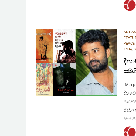
ART A
FEATU
PEACE
(PTA)
,
S
දීපච
සමගි
iMage
දීපචෙ
ගෙන්ව
රඳවා 
සමාජ