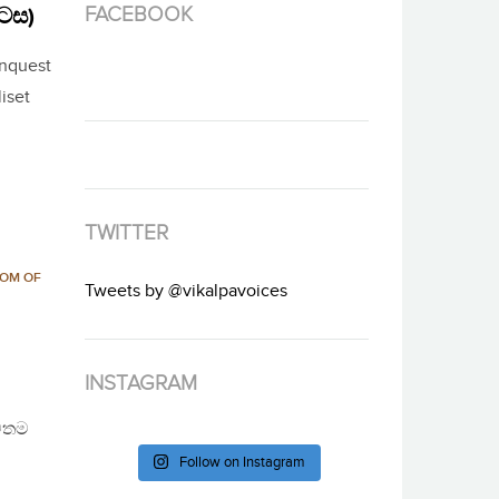
FACEBOOK
ොටස)
onquest
iset
TWITTER
OM OF
Tweets by @vikalpavoices
INSTAGRAM
නවතම
Follow on Instagram