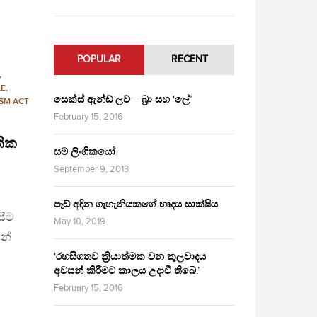
POPULAR
RECENT
,
LE
,
සෙක්ස් ඇන්ඩ් ලව් – බ්‍රා සහ ‘ලේ’
SM ACT
February 15, 2016
තික
සම ලිංගිකයෝ
September 9, 2013
පෑඩ් අඳින ගැහැනියකගේ හෘදය සාක්ෂිය
සිට
May 10, 2019
ින්
‘රහසිගතව ක්‍රියාත්මක වන කුලවාදය
අවසන් කිරීමට කාලය උදාවී තිබේ.’
February 15, 2016