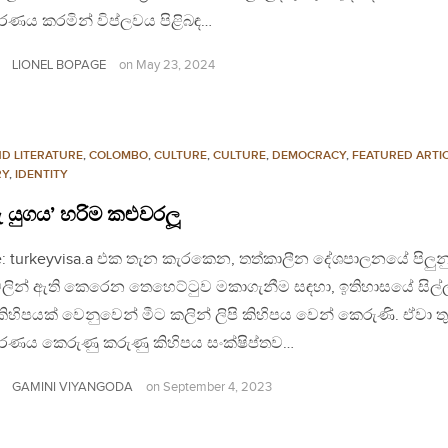
රණය කරමින් විප්ලවය පිළිබඳ…
LIONEL BOPAGE
on
May 23, 2024
ND LITERATURE
,
COLOMBO
,
CULTURE
,
CULTURE
,
DEMOCRACY
,
FEATURED ARTI
RY
,
IDENTITY
රු යුගය’ හරිම කළුවරලූ
: turkeyvisa.a එක තැන කැරකෙන, තත්කාලීන දේශපාලනයේ පිලුන
ලින් ඇති කෙරෙන තෙහෙට්ටුව මකාගැනීම සඳහා, ඉතිහාසයේ සිල්
ිහිපයක් වෙනුවෙන් මීට කලින් ලිපි කිහිපය වෙන් කෙරුණි. ඒවා ත
රණය කෙරුණු කරුණු කිහිපය සංක්ෂිප්තව…
GAMINI VIYANGODA
on
September 4, 2023