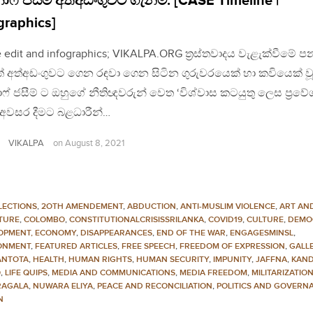
ාෆ් ජසීම් අත්අඩංගුවට ගැනීම: [CASE Timeline |
graphics]
 edit and infographics; VIKALPA.ORG ත්‍රස්තවාදය වැළැක්වීමේ 
 අත්අඩංගුවට ගෙන රඳවා ගෙන සිටින ගුරුවරයෙක් හා කවියෙක් ව
ෆ් ජසීම් ට ඔහුගේ නීතිඥවරුන් වෙත ‘විශ්වාස කටයුතු ලෙස ප්‍රවේ
 අවසර දීමට බළධාරීන්…
VIKALPA
on
August 8, 2021
LECTIONS
,
2OTH AMENDEMENT
,
ABDUCTION
,
ANTI-MUSLIM VIOLENCE
,
ART AN
ATURE
,
COLOMBO
,
CONSTITUTIONALCRISISSRILANKA
,
COVID19
,
CULTURE
,
DEMO
OPMENT, ECONOMY
,
DISAPPEARANCES
,
END OF THE WAR
,
ENGAGESMINSL
,
ONMENT
,
FEATURED ARTICLES
,
FREE SPEECH
,
FREEDOM OF EXPRESSION
,
GALL
NTOTA
,
HEALTH
,
HUMAN RIGHTS
,
HUMAN SECURITY
,
IMPUNITY
,
JAFFNA
,
KAN
Q
,
LIFE QUIPS
,
MEDIA AND COMMUNICATIONS
,
MEDIA FREEDOM
,
MILITARIZATIO
AGALA
,
NUWARA ELIYA
,
PEACE AND RECONCILIATION
,
POLITICS AND GOVERN
N