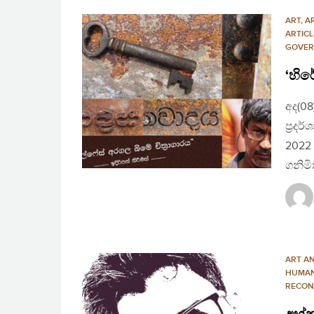
ART
,
A
ARTICL
GOVER
‘හිර
අද(0
ප්‍රද
2022 
ගනිමි
ART A
HUMAN
RECON