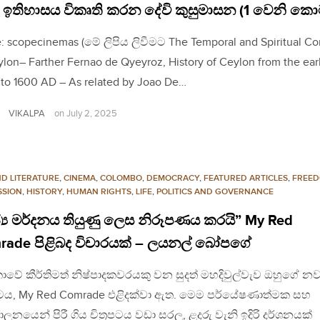
 ඉතිහාසය විකෘති කරන දේවි කුසුමාසන (1 වෙනි ක
: scopecinemas (මේ ලිපිය ලිවීමට The Temporal and Spiritual C
ylon– Farther Fernao de Qyeyroz, History of Ceylon from the earl
 to 1600 AD – As related by Joao De…
VIKALPA
on
July 2, 2025
ND LITERATURE
,
CINEMA
,
COLOMBO
,
DEMOCRACY
,
FEATURED ARTICLES
,
FREED
SSION
,
HISTORY
,
HUMAN RIGHTS
,
LIFE
,
POLITICS AND GOVERNANCE
්‍ය මර්දනය තියුණු ලෙස නිරූපණය කරයි” My Red
rade පිළිබද විචාරයක් – ලයනල් බෝපගේ
 ලංකාවේ කීර්තිමත් නිෂ්පාදකවරයකු වන සුදත් මහදිවුල්වැව ඔහුගේ 
‍රපටය, My Red Comrade එළිදක්වා ඇත. මෙම පර්යේෂණාත්මක සහ
ලනයෙන් පිරී ගිය චිත්‍රපටය වඩා සරල, ළදරු වැනි ඉදිරි දර්ශනයක්