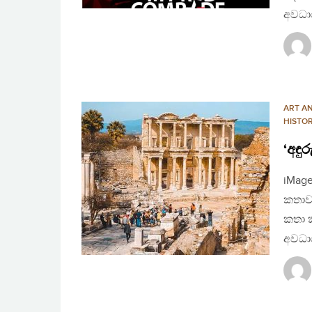
අවධා
ART A
HISTO
‘අඳු
iMage
කතාව
කතා ක
අවධා