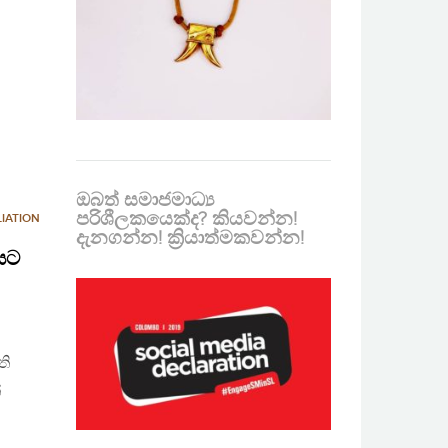
ඔබත් සමාජමාධ්‍ය
පරිශීලකයෙක්ද? කියවන්න!
IATION
දැනගන්න! ක්‍රියාත්මකවන්න!
යට
ති
්