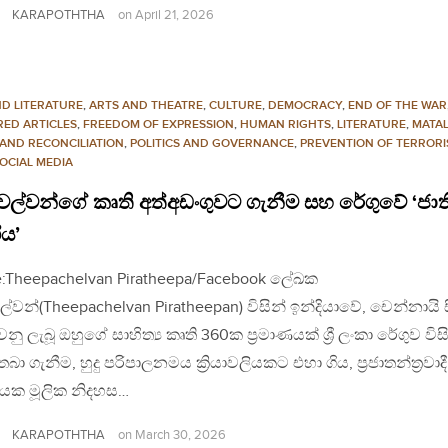
KARAPOTHTHA
on
April 21, 2026
ND LITERATURE
,
ARTS AND THEATRE
,
CULTURE
,
DEMOCRACY
,
END OF THE WAR
RED ARTICLES
,
FREEDOM OF EXPRESSION
,
HUMAN RIGHTS
,
LITERATURE
,
MATA
 AND RECONCILIATION
,
POLITICS AND GOVERNANCE
,
PREVENTION OF TERRORI
OCIAL MEDIA
ෙල්වන්ගේ කෘති අත්අඩංගුවට ගැනීම සහ රේගුවේ ‘ජා
ය’
:Theepachelvan Piratheepa/Facebook ලේඛක
ල්වන්(Theepachelvan Piratheepan) විසින් ඉන්දියාවේ, චෙන්නායි 
නු ලැබූ ඔහුගේ සාහිත්‍ය කෘති 360ක ප්‍රමාණයක් ශ්‍රී ලංකා රේගුව විස
තබා ගැනීම, හුදු පරිපාලනමය ක්‍රියාවලියකට එහා ගිය, ප්‍රජාතන්ත්‍රවාදී
යක මූලික නිදහස…
KARAPOTHTHA
on
March 30, 2026