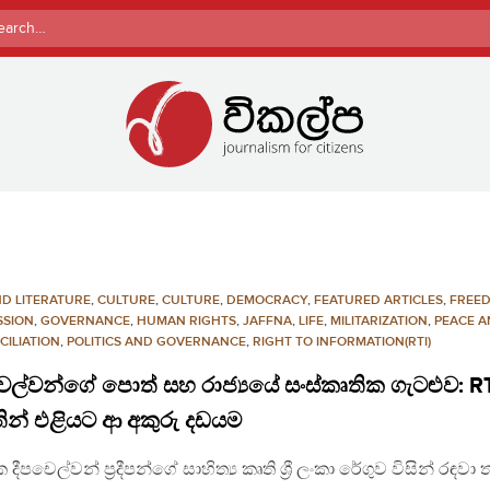
rch
ND LITERATURE
,
CULTURE
,
CULTURE
,
DEMOCRACY
,
FEATURED ARTICLES
,
FREE
SSION
,
GOVERNANCE
,
HUMAN RIGHTS
,
JAFFNA
,
LIFE
,
MILITARIZATION
,
PEACE 
CILIATION
,
POLITICS AND GOVERNANCE
,
RIGHT TO INFORMATION(RTI)
ෙල්වන්ගේ පොත් සහ රාජ්‍යයේ සංස්කෘතික ගැටළුව: R
ින් එළියට ආ අකුරු දඩයම
දීපචෙල්වන් ප්‍රදීපන්ගේ සාහිත්‍ය කෘති ශ්‍රී ලංකා රේගුව විසින් රඳවා 