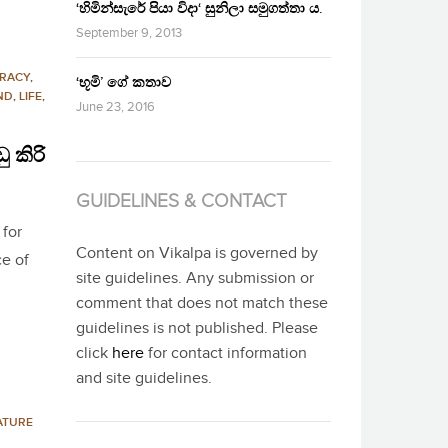
‘හිමින්සැරේ පියා විදා‘ සුනිලා සමුගත්තා ය.
September 9, 2013
RACY
,
‘භූමි’ ගේ කතාව
ND
,
LIFE
,
June 23, 2016
ු කිරි
GUIDELINES & CONTACT
 for
Content on Vikalpa is governed by
ce of
site guidelines. Any submission or
comment that does not match these
guidelines is not published. Please
click
here
for contact information
and site guidelines.
ATURE