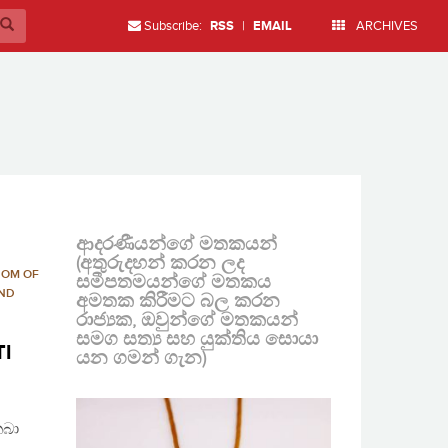
Subscribe:
RSS
|
EMAIL
ARCHIVES
ආදරණීයන්ගේ මතකයන්
(අතුරුදහන් කරන ලද
DOM OF
සමීපතමයන්ගේ මතකය
AND
අමතක කිරීමට බල කරන
රාජ්‍යක, ඔවුන්ගේ මතකයන්
සමග සත්‍ය සහ යුක්තිය සොයා
TI
යන ගමන් ගැන)
තබා