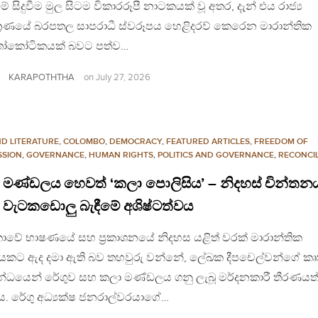
ේ සිදුවීම මුල සිටම විකාරරූපී නාටකයක් වූ අතර, දැන් එය රාජ්‍ය
ත්‍රණයේ බරපතල සාපරාධී ස්වරූපය හෙළිදරව් කෙරෙන මාරාන්තික
කෝටිකයක් බවට පත්ව…
KARAPOTHTHA
on
July 27, 2026
ND LITERATURE
,
COLOMBO
,
DEMOCRACY
,
FEATURED ARTICLES
,
FREEDOM OF
SSION
,
GOVERNANCE
,
HUMAN RIGHTS
,
POLITICS AND GOVERNANCE
,
RECONCIL
 මණ්ඩලය හෙවත් ‘කලා පොලිසිය’ – නිදහස් චින්තන
 වැටකඩොලු බැඳීමේ අශිෂ්ටත්වය
 ලංකාවේ භාෂණයේ සහ ප්‍රකාශනයේ නිදහස යළිත් වරක් මාරාන්තික
යකට ඇද දමා ඇති බව තහවුරු වන්නේ, ලේඛක දීපචෙල්වන්ගේ කෘ
න්ධයෙන් රේගුව සහ කලා මණ්ඩලය ගනු ලැබූ මර්දනකාරී තීරණයත
. රේගු අධ්‍යක්ෂ ජනරාල්වරයාගේ…