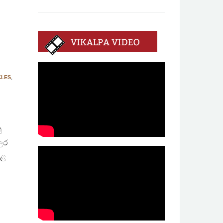
CLES
,
ු
ලර
ුළ