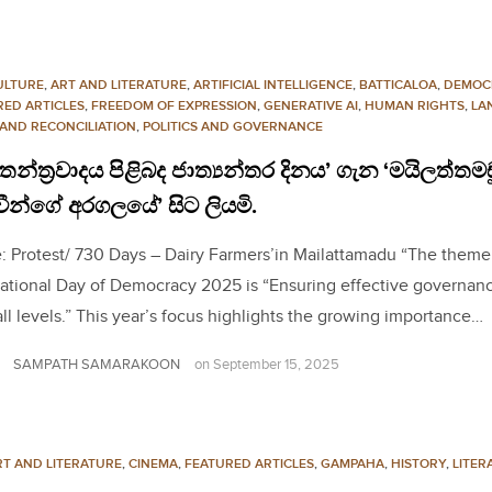
ULTURE
,
ART AND LITERATURE
,
ARTIFICIAL INTELLIGENCE
,
BATTICALOA
,
DEMOC
RED ARTICLES
,
FREEDOM OF EXPRESSION
,
GENERATIVE AI
,
HUMAN RIGHTS
,
LA
 AND RECONCILIATION
,
POLITICS AND GOVERNANCE
රජාතන්ත්‍රවාදය පිළිබද ජාත්‍යන්තර දිනය’ ගැන ‘මයිලත්තමඩ
න්ගේ අරගලයේ’ සිට ලියමි.
: Protest/ 730 Days – Dairy Farmers’in Mailattamadu “The theme
national Day of Democracy 2025 is “Ensuring effective governan
all levels.” This year’s focus highlights the growing importance…
SAMPATH SAMARAKOON
on
September 15, 2025
RT AND LITERATURE
,
CINEMA
,
FEATURED ARTICLES
,
GAMPAHA
,
HISTORY
,
LITER