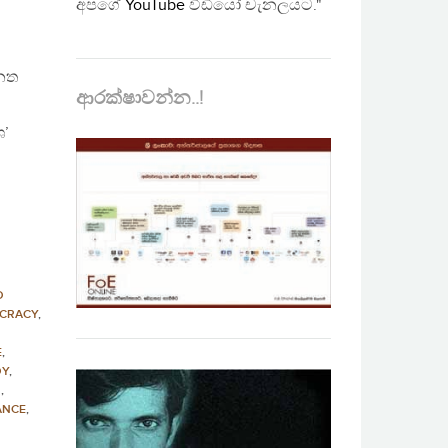
අපගේ
YouTube
වීඩියෝ චැනලයට."
පනත
ආරක්ෂාවන්න..!
ූ
ශ’
D
CRACY
,
E
,
DY
,
N
,
ANCE
,