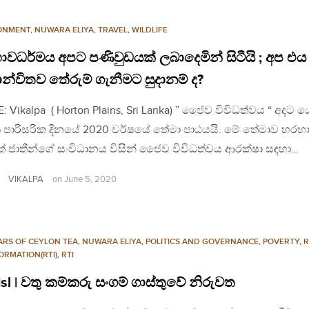
ONMENT
,
NUWARA ELIYA
,
TRAVEL
,
WILDLIFE
ාවධර්මය අපට පණිවුඩයක් ලබාදෙමින් සිටීයි ; අප එය
න්විතව තේරුම් ගැනීමට සුදානම් ද?
: Vikalpa ( Horton Plains, Sri Lanka) ” ජෛව විවිධත්වය “ අදට ය
පාරිසරික දිනයේ 2020 වර්ෂයේ තේමා පාඨයයි. මේ තේමාව හරහ
් ජාතීන්ගේ සංවිධානය විසින් ජෛව විවිධත්වය ආරක්ෂා සඳහා…
VIKALPA
on
June 5, 2020
ARS OF CEYLON TEA
,
NUWARA ELIYA
,
POLITICS AND GOVERNANCE
,
POVERTY
,
R
ORMATION(RTI)
,
RTI
sl | වතු කම්කරු සංගම් ගාස්තුවේ නිරුවත