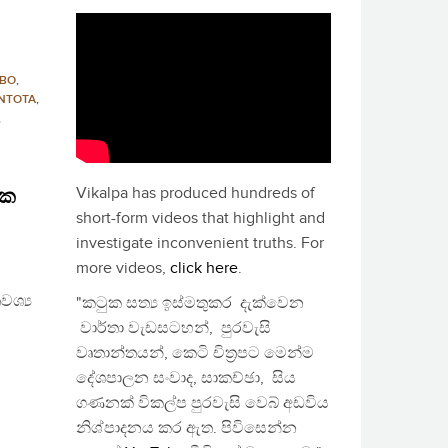
BO
,
NTOTA
,
,
Vikalpa has produced hundreds of
මක
short-form videos that highlight and
investigate inconvenient truths. For
more videos,
click here
.
ශ්‍ය
"කටුක සත්‍ය ඉස්මතුකර දැක්වෙන
වාර්තා වැඩසටහන්, පුරවැසි
වෘතාන්තයන්, කෙටි චිත්‍රපට මෙන්ම
දේශපාලන සංවාද, සාකච්ඡා, සිය
ගණනක් විකල්ප පුරවැසි වෙබ් අඩවිය
නිශ්පාදනය කර ඇත. පිවිසෙන්න