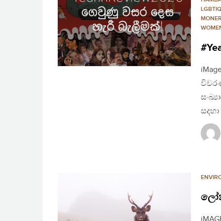
LGBTI
MONER
WOME
#Yea
iMage
විවර
සංඛ්‍
සදහා
ENVIR
ලෝක
iMAGE