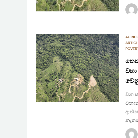
AGRIC
ARTICL
POVER
තෙත්
වහා
වෙනු
වන සං
වනාන්
ඇත්තේ
නැතහ