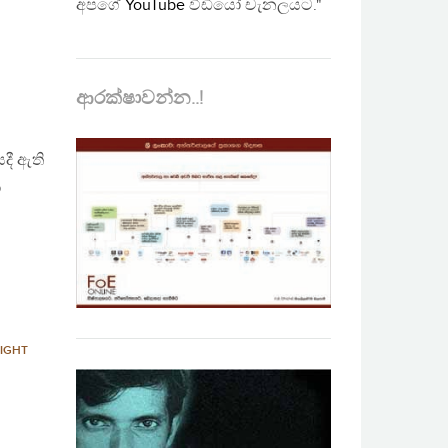
අපගේ
YouTube
වීඩියෝ චැනලයට."
ආරක්ෂාවන්න..!
ෙදී ඇති
ා
IGHT