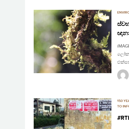
ENVIR
ස්වභ
ඥානා
iMAGE
ලෝක 
එක්සත
150 YE
TO INF
#RTI