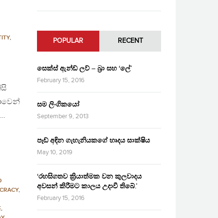
TITY
,
POPULAR
RECENT
සෙක්ස් ඇන්ඩ් ලව් – බ්‍රා සහ ‘ලේ’
February 15, 2016
සි
සාවෙන්
සම ලිංගිකයෝ
,…
September 9, 2013
පෑඩ් අඳින ගැහැනියකගේ හෘදය සාක්ෂිය
May 10, 2019
‘රහසිගතව ක්‍රියාත්මක වන කුලවාදය
D
අවසන් කිරීමට කාලය උදාවී තිබේ.’
CRACY
,
February 15, 2016
E
,
DY
,