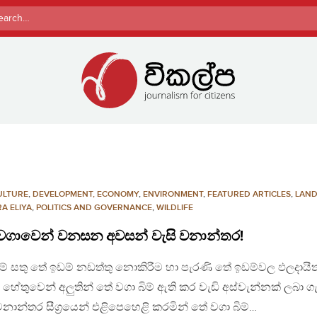
rch
ULTURE
,
DEVELOPMENT, ECONOMY
,
ENVIRONMENT
,
FEATURED ARTICLES
,
LAN
A ELIYA
,
POLITICS AND GOVERNANCE
,
WILDLIFE
වගාවෙන් වනසන අවසන් වැසි වනාන්තර!
් සතු තේ ඉඩම් නඩත්තු නොකිරීම හා පැරණි තේ ඉඩම්වල ඵලදායීත
 හේතුවෙන් අලුතින් තේ වගා බිම් ඇති කර වැඩි අස්වැන්නක් ලබා 
වනාන්තර සීග්‍රයෙන් එළිපෙහෙළි කරමින් තේ වගා බිම්…