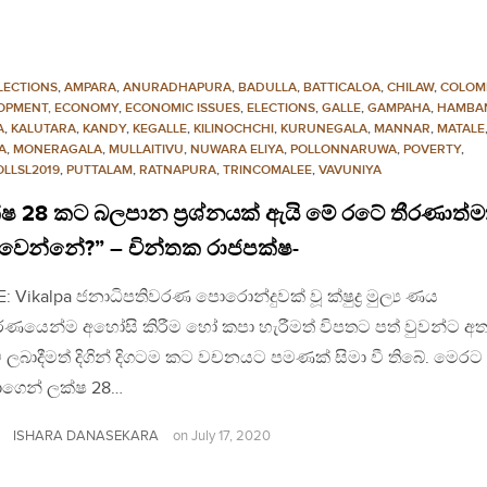
LECTIONS
,
AMPARA
,
ANURADHAPURA
,
BADULLA
,
BATTICALOA
,
CHILAW
,
COLOM
OPMENT, ECONOMY
,
ECONOMIC ISSUES
,
ELECTIONS
,
GALLE
,
GAMPAHA
,
HAMBA
A
,
KALUTARA
,
KANDY
,
KEGALLE
,
KILINOCHCHI
,
KURUNEGALA
,
MANNAR
,
MATALE
A
,
MONERAGALA
,
MULLAITIVU
,
NUWARA ELIYA
,
POLLONNARUWA
,
POVERTY
,
OLLSL2019
,
PUTTALAM
,
RATNAPURA
,
TRINCOMALEE
,
VAVUNIYA
්ෂ 28 කට බලපාන ප්‍රශ්නයක් ඇයි මේ රටේ තීරණාත්
ෙන්නේ?” – චින්තක රාජපක්ෂ-
: Vikalpa ජනාධිපතිවරණ පොරොන්දුවක් වූ ක්ෂුද්‍ර මුල්‍ය ණය
ර්ණයෙන්ම අහෝසි කිරීම හෝ කපා හැරීමත් විපතට පත් වුවන්ට අතව
ම් ලබාදීමත් දිගින් දිගටම කට වචනයට පමණක් සිමා වී තිබේ. මෙරට
ගෙන් ලක්ෂ 28…
ISHARA DANASEKARA
on
July 17, 2020