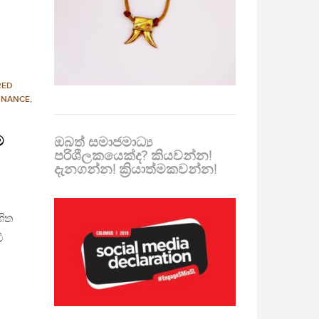
RED
RNANCE
,
ම
ඔබත් සමාජමාධ්‍ය
පරිශීලකයෙක්ද? කියවන්න!
දැනගන්න! ක්‍රියාත්මකවන්න!
ශිත
ී