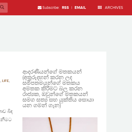
Subscribe:
RSS
|
EMAIL
ARCHIVES
ආදරණීයන්ගේ මතකයන්
(අතුරුදහන් කරන ලද
D
,
LIFE
,
සමීපතමයන්ගේ මතකය
අමතක කිරීමට බල කරන
රාජ්‍යක, ඔවුන්ගේ මතකයන්
සමග සත්‍ය සහ යුක්තිය සොයා
යන ගමන් ගැන)
ාව බිඳ
ගැනීමට