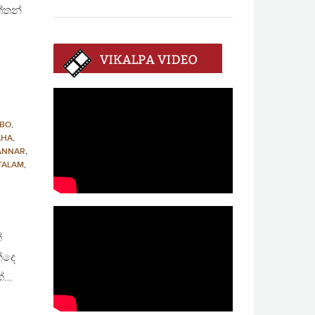
්තන්
BO
,
AHA
,
ANNAR
,
TALAM
,
්
්දෙ
ක්…