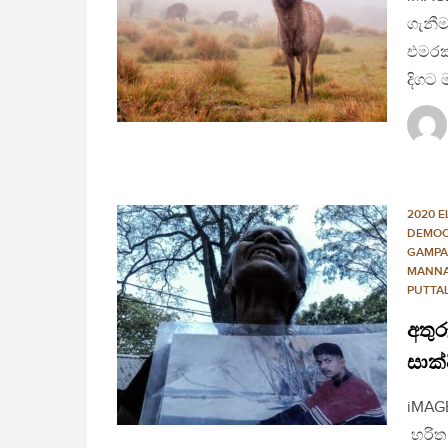
ගැනී
එමරක්
දිගට
2020 E
DEMO
GAMP
MANN
PUTTA
අතු
සාක්
iMAGE
හරිත 