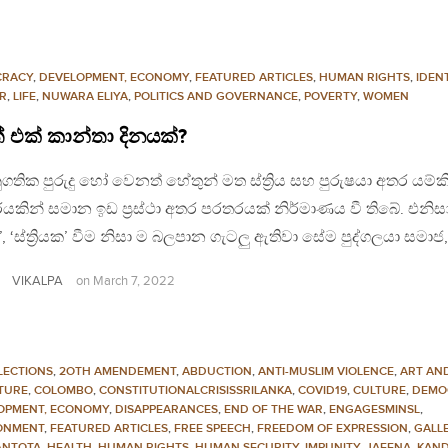
CRACY
,
DEVELOPMENT, ECONOMY
,
FEATURED ARTICLES
,
HUMAN RIGHTS
,
IDEN
R
,
LIFE
,
NUWARA ELIYA
,
POLITICS AND GOVERNANCE
,
POVERTY
,
WOMEN
 එක් කාන්තා දිනයක්?
ගතික පුරුදු හෝ වෙනත් හේතුන් මත ස්ත්‍රිය සහ පුරුෂයා අතර යම්කි
කින් සමාන ඉඩ ප්‍රස්ථා අතර පරතරයක් නිර්මාණය වී තිබේ. එනි
‍රිය’, ‘ස්ත්‍රියක’ වීම නිසා ම බලපාන ගැටලු ඇතිවා සේම පුද්ගලයා සමාජ
VIKALPA
on
March 7, 2022
LECTIONS
,
2OTH AMENDEMENT
,
ABDUCTION
,
ANTI-MUSLIM VIOLENCE
,
ART AN
ATURE
,
COLOMBO
,
CONSTITUTIONALCRISISSRILANKA
,
COVID19
,
CULTURE
,
DEMO
OPMENT, ECONOMY
,
DISAPPEARANCES
,
END OF THE WAR
,
ENGAGESMINSL
,
ONMENT
,
FEATURED ARTICLES
,
FREE SPEECH
,
FREEDOM OF EXPRESSION
,
GALL
NTOTA
,
HEALTH
,
HUMAN RIGHTS
,
HUMAN SECURITY
,
IMPUNITY
,
JAFFNA
,
KAN