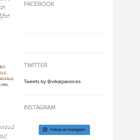
FACEBOOK
න්
ගින්
TWITTER
BO
,
LLE
,
NEGALA
,
Tweets by @vikalpavoices
RUWA
,
INSTAGRAM
 නගරයේ
Follow on Instagram
සල්