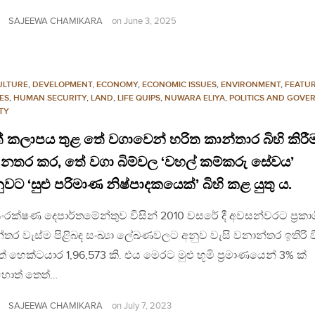
SAJEEWA CHAMIKARA
on
June 3, 2025
ULTURE
,
DEVELOPMENT, ECONOMY
,
ECONOMIC ISSUES
,
ENVIRONMENT
,
FEATU
ES
,
HUMAN SECURITY
,
LAND
,
LIFE QUIPS
,
NUWARA ELIYA
,
POLITICS AND GOVE
TY
 කලාපය තුළ තේ වගාවෙන් හරිත කාන්තාර බිහි කිරී
 නතර කර, තේ වගා බිම්වල ‘වහල් කම්කරු සේවය’
වට ‘සුළු පරිමාණ නිෂ්පාදකයෙක්’ බිහි කළ යුතු ය.
රක්ෂණ දෙපාර්තමේන්තුව විසින් 2010 වසරේ දී අවසන්වරට ප්‍රකා
තර වැස්ම පිළිබඳ සංඛ්‍යා ලේඛණවලට අනුව වැසි වනාන්තර ඉතිරි ව
 හෙක්ටයාර 1,96,573 කි. එය මෙරට මුළු භූමි ප්‍රමාණයෙන් 3% ක්
ොත් තෙත්…
SAJEEWA CHAMIKARA
on
July 7, 2023