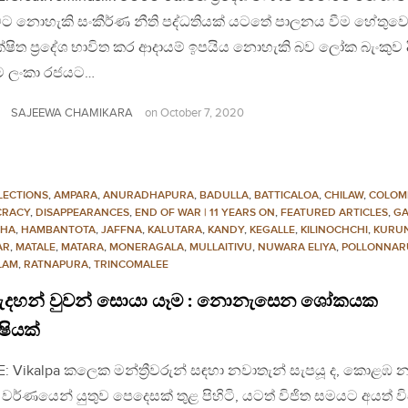
මට නොහැකි සංකීර්ණ නීති පද්ධතියක් යටතේ පාලනය වීම හේතුවෙ
ෂිත ප‍්‍රදේශ භාවිත කර ආදායම් ඉපයිය නොහැකි බව ලෝක බැංකුව දි
 ම ලංකා රජයට…
SAJEEWA CHAMIKARA
on
October 7, 2020
LECTIONS
,
AMPARA
,
ANURADHAPURA
,
BADULLA
,
BATTICALOA
,
CHILAW
,
COLOM
CRACY
,
DISAPPEARANCES
,
END OF WAR | 11 YEARS ON
,
FEATURED ARTICLES
,
GA
AHA
,
HAMBANTOTA
,
JAFFNA
,
KALUTARA
,
KANDY
,
KEGALLE
,
KILINOCHCHI
,
KURU
AR
,
MATALE
,
MATARA
,
MONERAGALA
,
MULLAITIVU
,
NUWARA ELIYA
,
POLLONNA
LAM
,
RATNAPURA
,
TRINCOMALEE
රුදහන් වුවන් සොයා යෑම : නොනැසෙන ශෝකයක
ෂියක්
: Vikalpa කලෙක මන්ත්‍රීවරුන් සඳහා නවාතැන් සැපයූ ද, කොළඹ
වර්ණයෙන් යුතුව පෙදෙසක් තුළ පිහිටි, යටත් විජිත සමයට අයත් වි