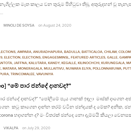
ගිල්ලක මෑත කාලය වන තුරුම පිහිටුවා තිබූ, අතුරුදහන් වූ තැනැත
ඳ…
MINOLI DE SOYSA
on
August 24, 2020
LECTIONS
,
AMPARA
,
ANURADHAPURA
,
BADULLA
,
BATTICALOA
,
CHILAW
,
COLOM
19
,
ELECTION
,
ELECTIONS
,
ENGAGESMINSL
,
FEATURED ARTICLES
,
GALLE
,
GAMP
NTOTA
,
JAFFNA
,
KALUTARA
,
KANDY
,
KEGALLE
,
KILINOCHCHI
,
KURUNEGALA
,
M
E
,
MATARA
,
MONERAGALA
,
MULLAITIVU
,
NUWARA ELIYA
,
POLLONNARUWA
,
PUT
PURA
,
TRINCOMALEE
,
VAVUNIYA
eo] “මේ පාර ජන්දේ දානවද?”
ාර ජන්දේ දානවද?” “පෝලිමේ පැය ගානක් ඉඳලා මාස්ක් දාගෙන අත
ෙන කටු කාගෙන දාන්න තරම් වටින ඡන්දයක් ද මේක? අනික, ඡන
corona හදාගන්න ද? මං විතරක් ඡන්දෙ නො දැම්මයි කියලා වෙනස
VIKALPA
on
July 29, 2020