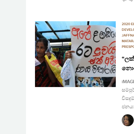
2020 E
DEVEL
JAFFN
MATAR
PRESP
“ලක
නොව
iMAGE
සම්පු
විසදු
ජනයා