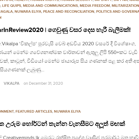
Q
,
LIFE QUIPS
,
MEDIA AND COMMUNICATIONS
,
MEDIA FREEDOM
,
MILITARIZATIO
AGALA
,
NUWARA ELIYA
,
PEACE AND RECONCILIATION
,
POLITICS AND GOVERN
N
rInReview2020 | ගෙවුණු වසර දෙස හැරී බැලීමක්!
:Vikalpa ‘විකල්ප‘ පුරවැසි වෙබ් අඩවිය 2020 වසරේ දී විශේෂාංග,
ණයන් මෙන්ම ගවේශනාත්මක වාර්තාවන් ඇතුලු ලිපි 550+කට වැඩි
යාවක්, කාටූන්, වීඩියෝ මෙන්ම ඡායාරූප සිය ගණනක් පළ කර අති අ
 සියගණනක් ලැබුණු…
VIKALPA
on
December 31, 2020
ONMENT
,
FEATURED ARTICLES
,
NUWARA ELIYA
 උරුම හෝර්ටන් තැන්න වැනසීමට අලූත් මඟක්
:Creativeminds.lk මෙරට රක්ෂිත ප‍්‍රදේශ වාණිජ පරමාර්ථ මත භා