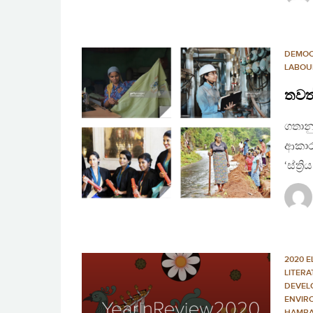
DEMO
LABOU
තවත්
ගතානු
ආකාරය
‘ස්ත්
2020 E
LITER
DEVEL
ENVIR
HAMBA