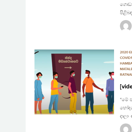
ගොඩනැ
පිළිබ
2020 E
COVID
HAMBA
MATAL
RATNA
[vid
“මේ ප
හෝදග
දාලා 