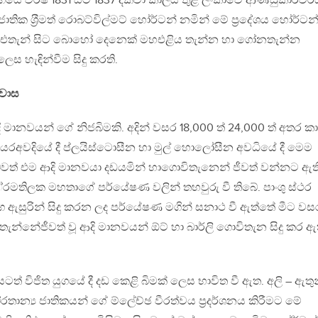
ුගයේ වර්ෂ 1831 සිට 1837 දක්වා කාලය තුළ ලංකාවේ ආණ්ඩුකාරවර
 ජාතික ශ‍්‍රීමත් රොබට්විල්මට් හෝර්ටන් නමින් මේ ප‍්‍රදේශය හෝර්ටන
. එතැන් සිට බොහෝ දෙනෙක් මහඑළිය තැන්න හා ගෝනතැන්න
 හැඳින්වීම සිදු කරති.
වාස
මානවයන් ගේ නිජබිමකි. අදින් වසර 18,000 ත් 24,000 ත් අතර ක
ියරඅවදියේ දී ප්ලයිස්ටොසීන හා මුල් හොලෝසීන අවධියේ දී මෙම
ි බවත් එම ආදි මානවයා දඩයමින් හාගොවිතැනෙන් ජීවත් වන්නට ඇත
්‍රමතිලක මහතාගේ පර්යේෂණ වලින් තහවුරු වී තිබේ. පාංශු ස්ථර
ාග ඇසුරින් සිදු කරන ලද පර්යේෂණ මගින් සනාථ වී ඇත්තේ මීට වස
 තැන්නේජීවත් වූ ආදි මානවයන් ඕට් හා බාර්ලි ගොවිතැන සිදු කර ඇ
 යටත් විජිත යුගයේ දී දඩ කෙළි බිමක් ලෙස භාවිත වී ඇත. අලි – ඇතු
‍රතාන්‍ය ජාතිකයන් ගේ ම්ලේච්ඡ වීරත්වය ප‍්‍රදර්ශනය කිරීමට මේ