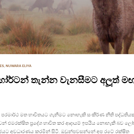
ES
,
NUWARA ELIYA
ර්ටන් තැන්න වැනසීමට අලූත් මඟ
ිජ පරමාර්ථ මත භාවිතයට ගැනීමට නොහැකි සංකීර්ණ නීති පද්ධතියක
් එමරක්ෂිත ප‍්‍රදේශ භාවිත කර ආදායම් ඉපයිය නොහැකි බව ල
කා රජයට අවධාරණය කරමින් සිටී. ඔවුන්පවසන්නේ අප රටේ රක්ෂිත