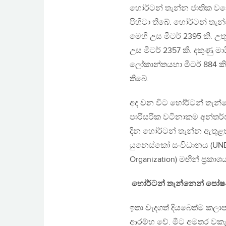
හෝර්ටන් තැන්න ජාතික වනෝ
පිහිටා තිබේ. හෝර්ටන් තැ
මෙහි උස මීටර් 2395 කි. උ
උස මීටර් 2357 කි. දකුණු ම
ලෝකාන්තයහා මීටර් 884 කි
තිබේ.
අද වන විට හෝර්ටන් තැන්නේ ප
පාරිසරික වටිනාකම අන්තර්
දින හෝර්ටන් තැන්න ඇතුළත
යුනෙස්කෝ සංවිධානය (UNESCO
Organization) මඟින් ප‍්‍රකා
හෝර්ටන්
තැන්නෙන්
පෝ
ඉතා වැදගත් දියබෙත්ම කල
ආරම්භ වේ. මීට අමතර වකැල