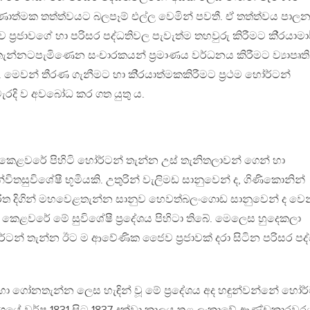
ාත්මක තත්ත්වයට බලපෑම් එල්ල වෙමින් පවතී. ඒ තත්ත්වය පාල
‍රජාවගේ හා පරිසර පද්ධතිවල පැවැත්ම තහවුරු කිරීමට කි‍්‍රයාමා
න්නටපැමිණෙන සංචාරකයන් ප‍්‍රමාණය වර්ධනය කිරීමට ව්‍යාපෘති
මෙවන් තීරණ ගැනීමට හා කි‍්‍රයාත්මකකිරීමට ප‍්‍රථම හෝර්ටන්
ැරදි ව අවබෝධ කර ගත යුතු ය.
ිර කෙළවරේ පිහිටි හෝර්ටන් තැන්න උස් තැනිතලාවන් ගෙන් හා
විතසුවිශේෂී භූමියකි. උතුරින් වැලිමඩ සානුවෙන් ද, ගිණිකොනින්
රිත දිගින් මහවෙළතැන්න සානුව හෙවත්බලංගොඩ සානුවෙන් ද වෙන්
කෙළවරේ මේ සුවිශේෂී ප‍්‍රදේශය පිහිටා තිබේ. මෙලෙස හුදෙකලා
ෝර්ටන් තැන්න ඊට ම ආවේණික ජෛව ප‍්‍රජාවක් දරා සිටින පරිසර පද්
හා ගෝනතැන්න ලෙස හැඳින් වූ මේ ප‍්‍රදේශය අද හඳුන්වන්නේ හෝර