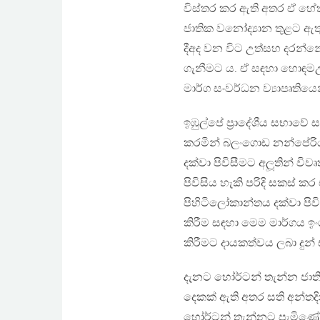
විස්තර කර ඇති අතර ඒ හේත
ජාතික වනෝද්‍යාන තුළට ඇතු
දීඅද වන විට උත්සහ දරන්නේ
ගැනීමට ය. ඒ සඳහා හොඳ
මාර්ග සංවර්ධන ව්‍යාපෘතියෙ
ඉඹුල්පේ ප‍්‍රාදේශීය සභාව
කරමින් බලංගොඩ නන්පේරිය
දක්වා පිවිසීමට අලූතින් වි
පිවිසිය හැකි පරිදි සකස් 
පිහිටිලෝකාන්තය දක්වා පිව
කිරීම සඳහා මෙම මාර්ගය ඉං
කිරීමට දායකත්වය ලබා දුන්
දැනට හෝර්ටන් තැන්න ජාතික
දෙකක් ඇති අතර සති අන්තදිනව
හෝර්ටන් තැන්නට පැමිණේ.