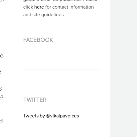
යා
click
here
for contact information
්
and site guidelines.
FACEBOOK
ාල
ි
ර
ති
TWITTER
Tweets by @vikalpavoices
න්