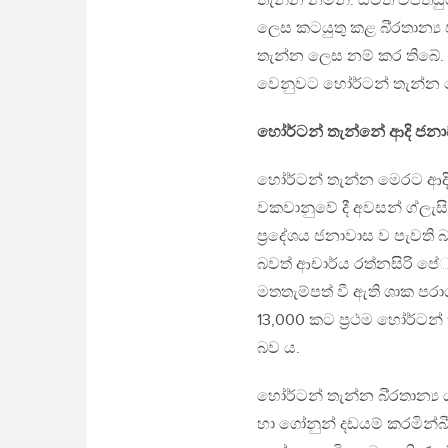
තැන්න නමිනි. යටත් විජිතය
ලෙස කටයුතු කළ බි‍්‍රතාන්‍ය
තැන්න ලෙස නම් කර තිබේ
වෙනුවට හෝර්ටන් තැන්න ලෙස
හෝර්ටන්
තැන්නේ
ආදි
ජනා
හෝර්ටන් තැන්න මෙරට ආදි 
වකවානුවේ දී අවසන් ග්ලැස
ප‍්‍රදේශය ජනාවාස ව පැවත
බවත් ආචාර්ය රත්නසිරි පේ‍
මතතැම්පත් වී ඇති ශාක පර
13,000 කට ප‍්‍රථම හෝර්ටන්
බව ය.
හෝර්ටන් තැන්න බි‍්‍රතාන්‍ය
හා ගෝනුන් දඩයම් කරමින්බි‍්