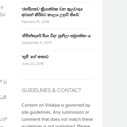
නය
‘රහසිගතව ක්‍රියාත්මක වන කුලවාදය
ර්ග
අවසන් කිරීමට කාලය උදාවී තිබේ.’
February 15, 2016
‘හිමින්සැරේ පියා විදා‘ සුනිලා සමුගත්තා ය.
September 9, 2013
‘භූමි’ ගේ කතාව
June 23, 2016
 වූ
GUIDELINES & CONTACT
ධති
Content on Vikalpa is governed by
site guidelines. Any submission or
්ටන්
comment that does not match these
guidelines is not published. Please