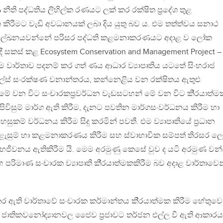
 නීති පද්ධතිය ලිහිල්ක රණයට ලක් කර රක්ෂිත ප‍්‍රදේශ තුළ
්මක කිරීමට වැඩි අවධානයක් ලබා දිය යුතු බව ය. එම තත්ත්වය සනාථ
රධාන ලේඛනයවන්නේ පරිසර පද්ධති කළමනාකරණයට අදාළ ව ලෝක
 දී සකස් කළ Ecosystem Conservation and Management Project –
ම වාර්තාව පදනම් කර ගත් ණය ආධාර ව්‍යාපෘතිය යටතේ සිංහරාජ
ල්ස් සංරක්ෂණ වනාන්තරය, කන්නෙළිය වන රක්ෂිතය ඇතුළු
මේ වන විට සංචාරකප‍්‍රවර්ධන වැඩසටහන් මේ වන විට කි‍්‍රයාත්ම
ිසුම් මාර්ග ඇති කිරීම, දැනට පවතින මාර්ගසංවර්ධනය කිරීම හා
කම් වර්ධනය කිරීම සිදු කරමින් පවතී. එම ව්‍යාපෘතියේ ප‍්‍රධාන
ැළැසුම් හා කළමනාකරණය කිරීම සහ ස්වාභාවික සම්පත් තිරසර ල
් සහජීවනය ඇතිකිරීම යි. මෙම අරමුණු කෙසේ වුව ද යටි අරමුණ ව
හ පරිමාණ සංචාරක ව්‍යාපෘති කි‍්‍රයාත්මකකිරීම බව අදාළ වාර්තාවෙන
ර ඇති වාර්තාවේ සංචාරක කර්මාන්තය කි‍්‍රයාත්මක කිරීම හේතුවෙ
 ජාතිකවනෝද්‍යානවල ජෛව ප‍්‍රජාවට තර්ජන එල්ල වී ඇති ආකාරය