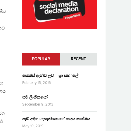
බිය
නව
POPULAR
RECENT
සෙක්ස් ඇන්ඩ් ලව් – බ්‍රා සහ ‘ලේ’
ණය
February 15, 2016
තනය
සම ලිංගිකයෝ
September 9, 2013
ර්ග
පෑඩ් අඳින ගැහැනියකගේ හෘදය සාක්ෂිය
ක්
May 10, 2019