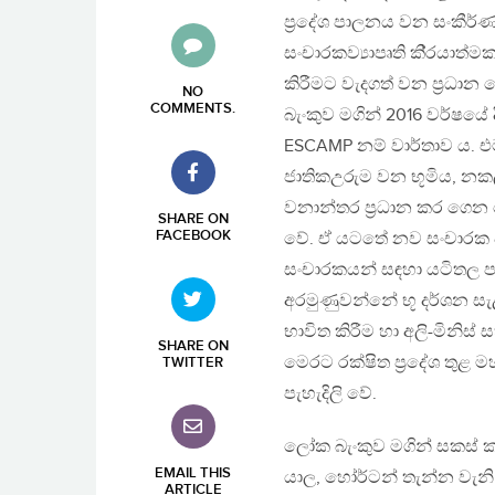
ප‍්‍රදේශ පාලනය වන සංකීර්ණ
සංචාරකව්‍යාපෘති කි‍්‍රයාත
කිරීමට වැදගත් වන ප‍්‍
NO
COMMENTS
.
බැංකුව මගින් 2016 වර්ෂයේ
ESCAMP නම් වාර්තාව ය. එ
ජාතිකඋරුම වන භූමිය, නක
වනාන්තර ප‍්‍රධාන කර ගෙන 
SHARE ON
FACEBOOK
වේ. ඒ යටතේ නව සංචාරක පිව
සංචාරකයන් සඳහා යටිතල පහසු
අරමුණුවන්නේ භූ දර්ශන ස
භාවිත කිරීම හා අලි-මිනිස
SHARE ON
මෙරට රක්ෂිත ප‍්‍රදේශ තුළ ම
TWITTER
පැහැදිලි වේ.
ලෝක බැංකුව මගින් සකස් ක
EMAIL THIS
යාල, හෝර්ටන් තැන්න වැනි
ARTICLE