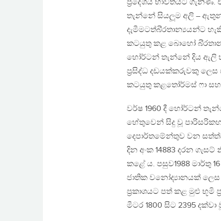
ප‍්‍රදේශය භාවිතයට ගැනිණ.
තැන්නේ සියලූම අලි – ඇතුන
දැමීමටත්බි‍්‍රතාන්‍යයන්ට 
කටයුතු කළ බොහෝ බි‍්‍රතාන
හෝර්ටන් තැන්නේ දිය ඇලි හ
ප‍්‍රසිද්ධ දඩයක්කරුවකු 
කටයුතු කළතෝර්මස් ෆා සහ 
වර්ෂ 1960 දී හෝර්ටන් තැන්
හේතුවෙන් සිදු වූ පාරිසර
දෙපාර්තමේන්තුව වන සත්ත
දින අංක 14883 දරන ගැසට්
කළේ ය. පසුව1988 මාර්තු 
ජාතික වනෝද්‍යානයක් ලෙස 
ප‍්‍රකාශයට පත් කළ මුළු භූමි
මීටර 1800 සිට 2395 දක්වා 