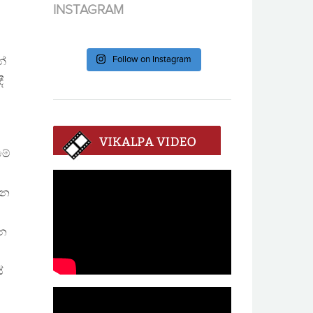
INSTAGRAM
Follow on Instagram
න්
ී
මේ
වන
්න
ේ