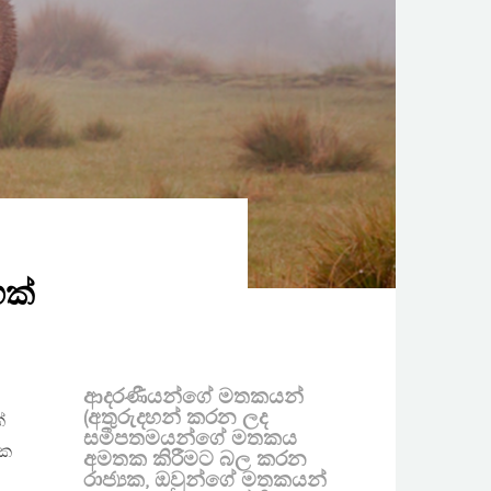
ක්
ආදරණීයන්ගේ මතකයන්
(අතුරුදහන් කරන ලද
්
සමීපතමයන්ගේ මතකය
ෝක
අමතක කිරීමට බල කරන
රාජ්‍යක, ඔවුන්ගේ මතකයන්