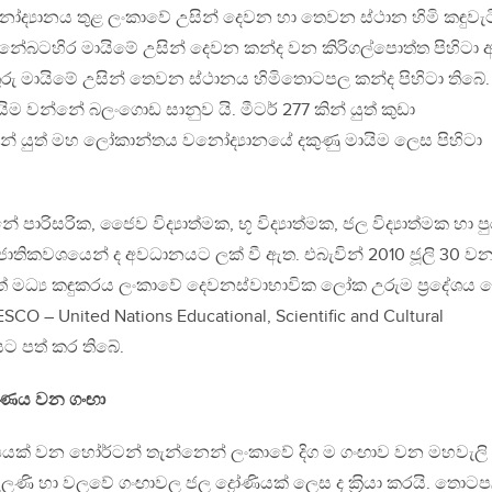
ද්‍යානය තුළ ලංකාවේ උසින් දෙවන හා තෙවන ස්ථාන හිමි කඳුවැට
න්නේබටහිර මායිමේ උසින් දෙවන කන්ද වන කිරිගල්පොත්ත පිහිටා 
තුරු මායිමේ උසින් තෙවන ස්ථානය හිමිතොටපල කන්ද පිහිටා තිබේ.
ායිම වන්නේ බලංගොඩ සානුව යි. මීටර් 277 කින් යුත් කුඩා
න් යුත් මහ ලෝකාන්තය වනෝද්‍යානයේ දකුණු මායිම ලෙස පිහිටා
ාරිසරික, ජෛව විද්‍යාත්මක, භූ විද්‍යාත්මක, ජල විද්‍යාත්මක හා පු
ජාතිකවශයෙන් ද අවධානයට ලක් වී ඇත. එබැවින් 2010 ජූලි 30 ව
් මධ්‍ය කඳුකරය ලංකාවේ දෙවනස්වාභාවික ලෝක උරුම ප‍්‍රදේශය 
 – United Nations Educational, Scientific and Cultural
ශයට පත් කර තිබේ.
ෂණය
වන
ගංඟා
ාපයක් වන හෝර්ටන් තැන්නෙන් ලංකාවේ දිග ම ගංඟාව වන මහවැලි
ණි හා වලවේ ගංඟාවල ජල ද්‍රෝණියක් ලෙස ද ක‍්‍රියා කරයි. තොට