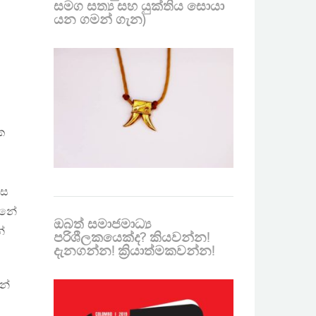
සමග සත්‍ය සහ යුක්තිය සොයා
යන ගමන් ගැන)
ක
ෙස
න්නේ
ඔබත් සමාජමාධ්‍ය
්
පරිශීලකයෙක්ද? කියවන්න!
දැනගන්න! ක්‍රියාත්මකවන්න!
න්