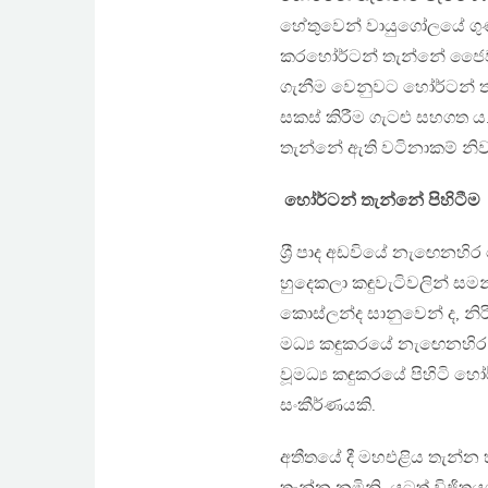
හේතුවෙන් වායුගෝලයේ ගුණ
කරහෝර්ටන් තැන්නේ ජෛව ප‍්
ගැනීම වෙනුවට හෝර්ටන් තැ
සකස් කිරීම ගැටළු සහගත ය. 
තැන්නේ ඇති වටිනාකම් නිව
හෝර්ටන්
තැන්නේ
පිහිටීම
ශ‍්‍රී පාද අඩවියේ නැඟෙනහ
හුදෙකලා කඳුවැටිවලින් සමන්
කොස්ලන්ද සානුවෙන් ද, නි
මධ්‍ය කඳුකරයේ නැඟෙනහිර 
වූමධ්‍ය කඳුකරයේ පිහිටි හ
සංකීර්ණයකි.
අතීතයේ දී මහඑළිය තැන්න 