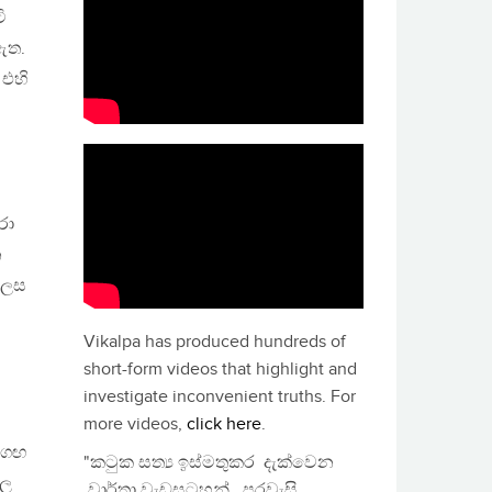
ි
ඇත.
 එහි
රා
න
ලෙස
Vikalpa has produced hundreds of
short-form videos that highlight and
investigate inconvenient truths. For
more videos,
click here
.
 ගඟ
"කටුක සත්‍ය ඉස්මතුකර දැක්වෙන
පල
වාර්තා වැඩසටහන්, පුරවැසි