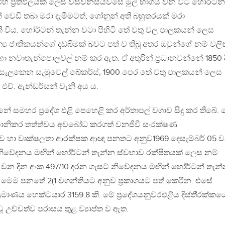
 එහි ප‍්‍රතිඵලයක් ලෙස විසිවනසියවසේ මුල් භාගය වන විට හෝර්ටන්
් වෙඩි තබා මරා දැමීමටත්, ගෝනුන් අති බහුතරයක් මරා
හැකි විය. හෝර්ටන් තැන්න වටා පිහිටි තේ වතු වල පාලකයන් ලෙස
්‍ය ජාතිකයන්ගේ දඩබිමක් බවට පත් ව තිබූ අතර ඔවුන්ගේ නම් වලි
ා නවාතැන්පොලවල් නම් කර ඇත. ඒ අතුරින් ප‍්‍රධානවන්නේ 1850 ද
ලෙස සැලකෙන සැමුවෙල් බේකර්ස්, 1900 පෙර තේ වතු පාලකයන් ලෙස
එච්. ඇන්ඩර්සන් වැනි අය ය.
නේ සමහර ප‍්‍රදේශ එළි පෙහෙළි කර අර්තාපල් වගාව සිදු කර තිබේ. 
ිකහානිකර තත්ත්වය අවබෝධ කරගත් වනජීවී සංරක්ෂණ
්ව හා වෘක්ෂලතා ආරක්ෂක ආඥා පනතට අනුව1969 දෙසැම්බර් 05 
 නිවේදනය මඟින් හෝර්ටන් තැන්න ස්වභාව රක්ෂිතයක් ලෙස නම්
16 වන දින අංක 497/10 දරන ගැසට් නිවේදනය මඟින් හෝර්ටන් තැන
මෙම පනතේ 2(1 වගන්තියට අනුව ප‍්‍රකාශයට පත් කෙරින. එසේ
 ප‍්‍රමාණය හෙක්ටයාර 3159.8 කි. මේ ප‍්‍රදේශයනුවරඑළිය දිස්ති‍්‍රක්කය
වූ උච්චත්ව පරාසය තුළ ව්‍යාප්ත ව ඇත.