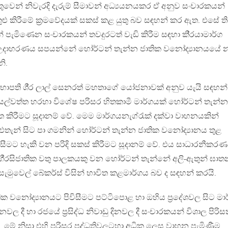
ුවෙන් නිවැරදි දැරුම් සීමාවන් අධ්‍යයනයකර ඒ අනුව සංචාරකයන්
ළු කිරීමේ ක‍්‍රමවේදයක් සකස් කළ යුතු බව සඳහන් කර ඇත. එසේ ති
 පැමිණෙන සංචාරකයන් තවදුරටත් වැඩි කිරීම සඳහා කි‍්‍රයාමාර්ග
මඋදාහරණය සපයන්නේ හෝර්ටන් තැන්න ජාතික වනෝද්‍යානයයේ 
නි.
ේ සභාපති ශී‍්‍ර ලාල් සෙනරත් මහතාගේ යෝජනාවක් අනුව යැයි සඳහන්
ල්වත්ත හරහා විශේෂ පරිසර හිතකාමී මාර්ගයක් හෝර්ටන් තැන්න
වෘත කිරීමට සූදානම් වේ. මෙම මාර්ගයනැග්රැක් දක්වා වාහනයකින්
කර එතැන් සිට පා ගමනින් හෝර්ටන් තැන්න ජාතික වනෝද්‍යානය තුළ
ිසීමට හැකි වන පරිදි සකස් කිරීමට සූදානම් වේ. එය සාධාරනීකර
ගී‍්‍රසිජාතික වතු පාලකයකු වන හෝර්ටන් තැන්නේ අලි-ඇතුන් ඝා
 සැමුවෙල් බේකර්ස් විසින් භාවිත කළමාර්ගය බව ද සඳහන් කරයි.
 වනෝද්‍යානයට පිවිසීමට පට්ටිපොළ හා ඔහිය ප‍්‍රදේශවල සිට මා
ල දී හා රජයේ ප‍්‍රසිද්ධ නිවාඩු දිනවල දී සංචාරකයන් විශාල පිරිස
 මේ නිසා එහි පරිසර පද්ධතිවලටහා අධික ලෙස වාහන පැමිණීම