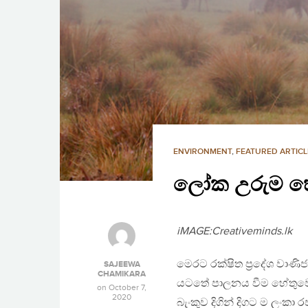
ENVIRONMENT
,
FEATURED ARTICL
ලෝක උරුම හෝ
iMAGE:Creativeminds.lk
මෙරට රක්ෂිත ප‍්‍රදේශ වාණ
SAJEEWA
CHAMIKARA
යටතේ පාලනය වීම හේතුවෙන
on
October 7,
2020
බැංකුව දිගින් දිගට ම ලං