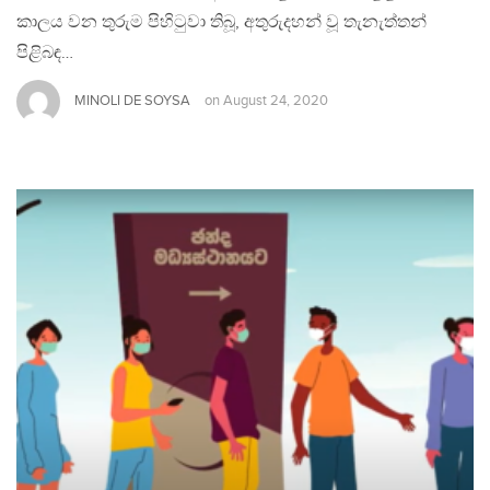
කාලය වන තුරුම පිහිටුවා තිබූ, අතුරුදහන් වූ තැනැත්තන්
පිළිබඳ…
MINOLI DE SOYSA
on
August 24, 2020