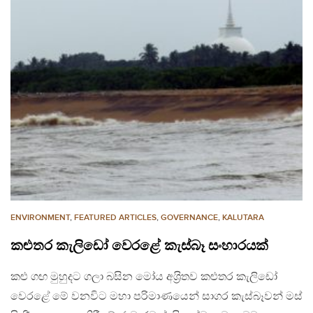
ENVIRONMENT
,
FEATURED ARTICLES
,
GOVERNANCE
,
KALUTARA
කළුතර කැලිඩෝ වෙරළේ කැස්බෑ සංහාරයක්
කළු ගඟ මුහුදට ගලා බසින මෝය අශ‍්‍රිතව කළුතර කැලිඩෝ
වෙරළේ මේ වනවිට මහා පරිමාණයෙන් සාගර කැස්බෑවන් මස්