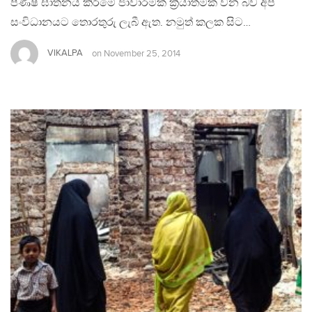
පිණිෂ ඝාතනය කිරීමේ ජාවාරමක් ක‍්‍රියාත්මක වන බව අප
සංවිධානයට තොරතුරු ලැබී ඇත. නමුත් කලක සිට…
VIKALPA
on
November 25, 2014