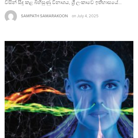
විසින් සිදු කළ බිහිසුණු විනාශය, ශ්‍රී ලංකාවේ ඉතිහාසයේ…
SAMPATH SAMARAKOON
on
July 4, 2025