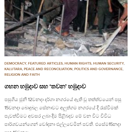
DEMOCRACY
,
FEATURED ARTICLES
,
HUMAN RIGHTS
,
HUMAN SECURITY
,
KALUTARA
,
PEACE AND RECONCILIATION
,
POLITICS AND GOVERNANCE
,
RELIGION AND FAITH
ගහන හමුදාව සහ ‘තවන’ හමුදාව
පසුගිය ජූනි 12වනදා දර්ගා නගරයේ ඇති වූ තත්ත්වයෙන් පසු
15වනදා බොදුබල සේනාවට අලුත්ගම නගරයේ දී රැස්වීමක්
පැවත්වීමට අවසර ලබා දීම පිළිබදව මේ වන විට විවිධ
පාර්ශවයන්ගෙන් චෝදනා එල්ලවෙමින් පවති. එසේම15නදා