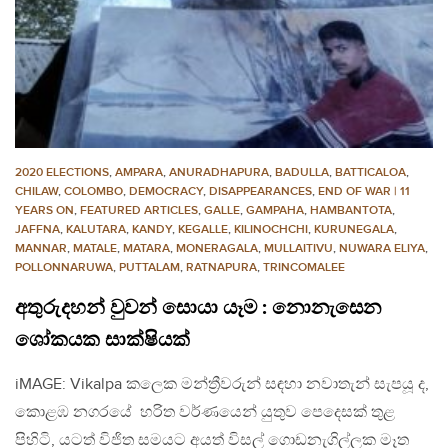
2020 ELECTIONS
,
AMPARA
,
ANURADHAPURA
,
BADULLA
,
BATTICALOA
,
CHILAW
,
COLOMBO
,
DEMOCRACY
,
DISAPPEARANCES
,
END OF WAR | 11
YEARS ON
,
FEATURED ARTICLES
,
GALLE
,
GAMPAHA
,
HAMBANTOTA
,
JAFFNA
,
KALUTARA
,
KANDY
,
KEGALLE
,
KILINOCHCHI
,
KURUNEGALA
,
MANNAR
,
MATALE
,
MATARA
,
MONERAGALA
,
MULLAITIVU
,
NUWARA ELIYA
,
POLLONNARUWA
,
PUTTALAM
,
RATNAPURA
,
TRINCOMALEE
අතුරුදහන් වුවන් සොයා යෑම : නොනැසෙන
ශෝකයක සාක්ෂියක්
iMAGE: Vikalpa කලෙක මන්ත්‍රීවරුන් සඳහා නවාතැන් සැපයූ ද,
කොළඹ නගරයේ හරිත වර්ණයෙන් යුතුව පෙදෙසක් තුළ
පිහිටි, යටත් විජිත සමයට අයත් විසල් ගොඩනැගිල්ලක මෑත