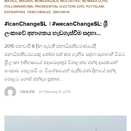
MATALE
,
MATARA
,
MONERAGALA
,
MULLAITIVU
,
NUWARA ELIYA
,
POLLONNARUWA
,
PRESIDENTIAL ELECTION 2015
,
PUTTALAM
,
RATNAPURA
,
TRINCOMALEE
,
VAVUNIYA
#icanChangeSL | #wecanChangeSL: ශ‍්‍රී
ලංකාවේ අනාගතය හැඩගැස්වීම සදහා…
2015 ජනවාරි 8 දින පැවති ජනාධිපතිවරණයේදී
ජනාධිපතිවරයෙකු තෝරා පත් කර ගැනීම සඳහා සහභාගි වීමට
ශ‍්‍රී ලංකා ඉතිහාසයේ එදාමෙදාතුර විශාලතම ඡන්ද දායකයන්
සංඛ්‍යාව පෙලඹවී ය. විශේෂයෙන් මැතිවරණ දිනයේ ඡන්ද
පොළට ගොස් ඡන්දය ප්‍රකාශ…
VIKALPA
on
February 4, 2015