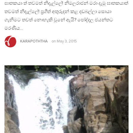
ඝාතකයා ත් තවමත් නිදැල්ලේ! නිමලරාජන් මරා දැමූ ඝාතකයාත්
තවමත් නිදැල්ලේ! ප්‍රගීත් අතුරුදන් කළ දඩබල්ලා සොයා
ගැනීමට තවත් නොහැකි වූනේ ඇයි? පෝද්දල ජයන්තට
මරණීය…
KARAPOTHTHA
on
May 3, 2015