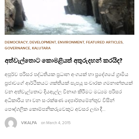
DEMOCRACY
,
DEVELOPMENT
,
ENVIRONMENT
,
FEATURED ARTICLES
,
GOVERNANCE
,
KALUTARA
අත්වැල්තොට කොමළියත් අතුරුදහන් කරයිද?
අපූර්ව පරිසර පද්ධතියක ප්‍රධාන අංගයක් හා ප්‍රදේශයේ ග්‍රාමීය
ප්‍රජාවගේ ආර්ථිකයට ශක්තියක් සැපයූ සංචාරක ගමනාන්තයක්
වන අත්වැල්තොට දියඇල්ල විනාශ කිරීමට මධ්‍යම පරිසර
අධිකාරිය හා වන සංරක්ෂණ දෙපාර්තමේන්තුව විසින්
පෞද්ගලික කොම්පනිකරුවෙකුට අවසර ලබා දී…
VIKALPA
on
March 4, 2015