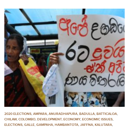
2020 ELECTIONS
,
AMPARA
,
ANURADHAPURA
,
BADULLA
,
BATTICALOA
,
CHILAW
,
COLOMBO
,
DEVELOPMENT, ECONOMY
,
ECONOMIC ISSUES
,
ELECTIONS
,
GALLE
,
GAMPAHA
,
HAMBANTOTA
,
JAFFNA
,
KALUTARA
,