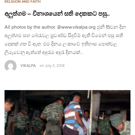
RELIGION AND FAITH
අලුත්ගම – විනාශයෙන් සති දෙකකට පසු..
All photos by the author. @www.vikalpa.org ජුනි 15වන දින
අලුත්ගම සහ බේරැවල ප්‍රචණ්ඩ සිදුවීම් ඇති වීමෙන් පසු සති
දෙකක් ගත වී ඇත. එම දිනය ලංකාවේ ඉතිහාස පොත්වල
ලියැවෙනු ඇත්තේ අදුරැම අදුරැ දිනයක්…
VIKALPA
on
July 3, 2014