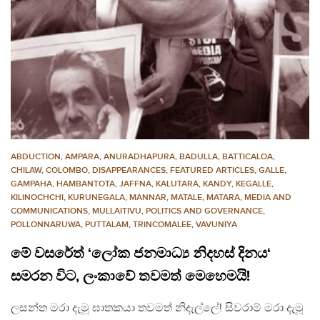
ABDUCTION
,
AMPARA
,
ANURADHAPURA
,
BADULLA
,
BATTICALOA
,
CHILAW
,
COLOMBO
,
DISAPPEARANCES
,
FEATURED ARTICLES
,
GALLE
,
GAMPAHA
,
HAMBANTOTA
,
JAFFNA
,
KALUTARA
,
KANDY
,
KEGALLE
,
KILINOCHCHI
,
KURUNEGALA
,
MANNAR
,
MATALE
,
MATARA
,
MEDIA AND
COMMUNICATIONS
,
MULLAITIVU
,
POLITICS AND GOVERNANCE
,
POLLONNARUWA
,
PUTTALAM
,
TRINCOMALEE
,
VAVUNIYA
මේ වසරේත් ‘ලෝක ජනමාධ්‍ය නිදහස් දිනය‘
සමරන විට, ලංකාවේ තවමත් මෙහෙමයි!
ලසන්ත මරා දැමූ ඝාතකයා තවමත් නිදැල්ලේ! සිවරාම් මරා දැමූ