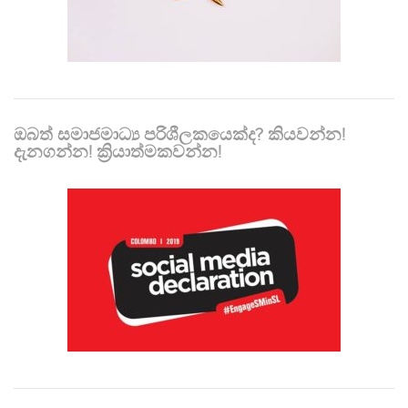
ඔබත් සමාජමාධ්‍ය පරිශීලකයෙක්ද? කියවන්න!
දැනගන්න! ක්‍රියාත්මකවන්න!