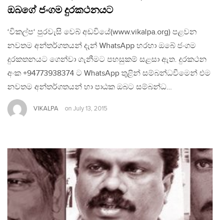
ඔබගේ ජංගම දුරකථනයට
‘විකල්ප‘ පුරවැසි වෙබ් අඩවියේ(www.vikalpa.org) පළවන
නවතම අන්තර්ගතයන් දැන් WhatsApp හරහා ඔබේ ජංගම
දුරකතනයට ගෙන්වා ගැනීමට පහසුකම් සළසා ඇත. දුරකථන
අංක +94773938374 ට WhatsApp තුළින් සම්බන්ධවීමෙන් එම
නවතම අන්තර්ගතයන් හා පාඨක ඔබට සම්බන්ධ…
VIKALPA
on
July 13, 2015