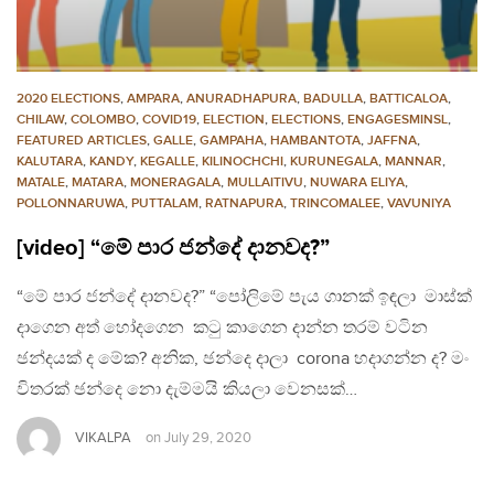
2020 ELECTIONS
,
AMPARA
,
ANURADHAPURA
,
BADULLA
,
BATTICALOA
,
CHILAW
,
COLOMBO
,
COVID19
,
ELECTION
,
ELECTIONS
,
ENGAGESMINSL
,
FEATURED ARTICLES
,
GALLE
,
GAMPAHA
,
HAMBANTOTA
,
JAFFNA
,
KALUTARA
,
KANDY
,
KEGALLE
,
KILINOCHCHI
,
KURUNEGALA
,
MANNAR
,
MATALE
,
MATARA
,
MONERAGALA
,
MULLAITIVU
,
NUWARA ELIYA
,
POLLONNARUWA
,
PUTTALAM
,
RATNAPURA
,
TRINCOMALEE
,
VAVUNIYA
[video] “මේ පාර ජන්දේ දානවද?”
“මේ පාර ජන්දේ දානවද?” “පෝලිමේ පැය ගානක් ඉඳලා මාස්ක්
දාගෙන අත් හෝදගෙන කටු කාගෙන දාන්න තරම් වටින
ඡන්දයක් ද මේක? අනික, ඡන්දෙ දාලා corona හදාගන්න ද? මං
විතරක් ඡන්දෙ නො දැම්මයි කියලා වෙනසක්…
VIKALPA
on
July 29, 2020