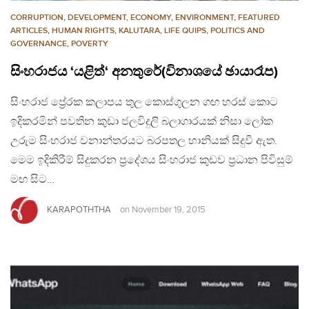
CORRUPTION
,
DEVELOPMENT, ECONOMY
,
ENVIRONMENT
,
FEATURED
ARTICLES
,
HUMAN RIGHTS
,
KALUTARA
,
LIFE QUIPS
,
POLITICS AND
GOVERNANCE
,
POVERTY
සිංහරාජය ‘යළිත්‘ අනතුරේ(විනාශයේ ඡායාරෑප)
සිංහරාජ ප්‍රේරක කලාපය තුල කොස්ගුලන ගඟ හරස් කොට
ඉදිකරමින් පවතින කුඩා ජලවිදුලි බලාගාරයක් නිසා ලෝක
උරුම සිංහරාජ වනාන්තරයට බරපතල හානියක් සිදුවී ඇත.
මෙම ඉදිකිරීම් සිදුකරන ප්‍රදේශය සිංහරාජ කුඩව ප්‍රධාන පිවිසුම්
මඟ සිට…
KARAPOTHTHA
on
November 19, 2015