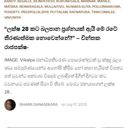
KANDY
,
KEGALLE
,
KILINOCHCHI
,
KURUNEGALA
,
MANNAR
,
MATALE
,
MATARA
,
MONERAGALA
,
MULLAITIVU
,
NUWARA ELIYA
,
POLLONNARUWA
,
POVERTY
,
PRESPOLLSL2019
,
PUTTALAM
,
RATNAPURA
,
TRINCOMALEE
,
VAVUNIYA
“ලක්ෂ 28 කට බලපාන ප්‍රශ්නයක් ඇයි මේ රටේ
තීරණාත්මක නොවෙන්නේ?” – චින්තක
රාජපක්ෂ-
iMAGE: Vikalpa ජනාධිපතිවරණ පොරොන්දුවක් වූ ක්ෂුද්‍ර මුල්‍ය
ණය සම්පුර්ණයෙන්ම අහෝසි කිරීම හෝ කපා හැරීමත් විපතට
පත් වුවන්ට අතවශ්‍ය විසදුම් ලබාදීමත් දිගින් දිගටම කට
වචනයට පමණක් සිමා වී තිබේ. මෙරට ජනයාගෙන් ලක්ෂ
28…
ISHARA DANASEKARA
on
July 17, 2020