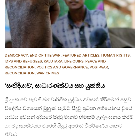
DEMOCRACY
,
END OF THE WAR
,
FEATURED ARTICLES
,
HUMAN RIGHTS
,
IDPS AND REFUGEES
,
KALUTARA
,
LIFE QUIPS
,
PEACE AND
RECONCILIATION
,
POLITICS AND GOVERNANCE
,
POST-WAR
,
RECONCILIATION
,
WAR CRIMES
‘සංහිඳියාව‘, සාධාරණත්වය සහ යුක්තිය
ශ්‍රී ලංකාවේ පැවති ජනවාර්ගික යුද්ධය අවසන් කිරීමෙන් පසුව
විදේශීය වශයෙන් මුහුණ පෑමට සිදුවු ප්‍රධාන අභියෝගය වූයේ
යුද්ධය අවසන් අදියරේ සිදුවු මානව හිමිකම් උල්ලංඝනය කිරීම්
හා මනුෂ්‍යත්වයට එරෙහි සිදුවු අපරාධ විමර්ෂණය කොට
ඒවාට…