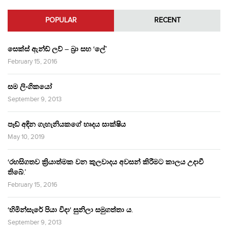
POPULAR
RECENT
සෙක්ස් ඇන්ඩ් ලව් – බ්‍රා සහ ‘ලේ’
February 15, 2016
සම ලිංගිකයෝ
September 9, 2013
පෑඩ් අඳින ගැහැනියකගේ හෘදය සාක්ෂිය
May 10, 2019
‘රහසිගතව ක්‍රියාත්මක වන කුලවාදය අවසන් කිරීමට කාලය උදාවී
තිබේ.’
February 15, 2016
‘හිමින්සැරේ පියා විදා‘ සුනිලා සමුගත්තා ය.
September 9, 2013