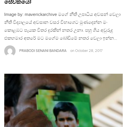
සේවකයෝ
Image by: maverickarchive මගේ නීති උපාධිය අවසන් වෙලා
නීති විද්‍යාලයේ අවසාන වසර විභාගෙට මුණදෙන්න මං
කොළඹට පැයක විතර දුරකින් නතර උනා. පහු ගිය අවුරුදු
එකහමාර අතරේ මට මගේම බෝඩිමේ නතර වෙලා ඉන්න…
PRABODI SENANI BANDARA
on
October 28, 2017