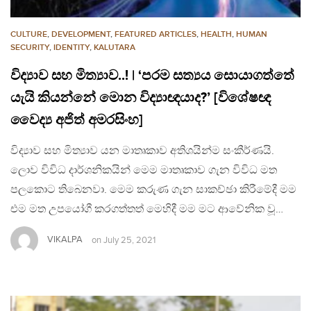
CULTURE
,
DEVELOPMENT
,
FEATURED ARTICLES
,
HEALTH
,
HUMAN
SECURITY
,
IDENTITY
,
KALUTARA
විද්‍යාව සහ මිත්‍යාව..! | ‘පරම සත්‍යය සොයාගත්තේ
යැයි කියන්නේ මොන විද්‍යාඥයාද?’ [විශේෂඥ
වෛද්‍ය අජිත් අමරසිංහ]
විද්‍යාව සහ මිත්‍යාව යන මාතෘකාව අතිශයින්ම සංකීර්ණයි.
ලොව විවිධ දාර්ශනිකයින් මෙම මාතෘකාව ගැන විවිධ මත
පලකොට තිබෙනවා. මෙම කරුණ ගැන සාකච්ඡා කිරීමේදී මම
එම මත උපයෝගී කරගත්තත් මෙහිදී මම මට ආවේනික වූ…
VIKALPA
on
July 25, 2021