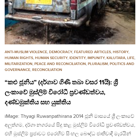
ANTI-MUSLIM VIOLENCE
,
DEMOCRACY
,
FEATURED ARTICLES
,
HISTORY
,
HUMAN RIGHTS
,
HUMAN SECURITY
,
IDENTITY
,
IMPUNITY
,
KALUTARA
,
LIFE
,
MILITARIZATION
,
PEACE AND RECONCILIATION
,
PLURALISM
,
POLITICS AND
GOVERNANCE
,
RECONCILIATION
“කළු ජූනිය” (දර්ගාව ගිණි තබා වසර 11යි): ශ්‍රී
ලංකාවේ මුස්ලිම් විරෝධී ප්‍රචණ්ඩත්වය,
දණ්ඩමුක්තිය සහ යුක්තිය
iMage: Thyagi Ruwanpathirana 2014 ජූනි මාසයේ ශ්‍රී ලංකාවේ
අලුත්ගම, දර්ගා නගරයේ සිදු කළ මුස්ලිම් විරෝධී ප්‍රචණ්ඩත්වය,
එහි මුස්ලිම් ප්‍රජාවට එරෙහිව සිංහල බෞද්ධ ජාතිවාදී මැරයින්