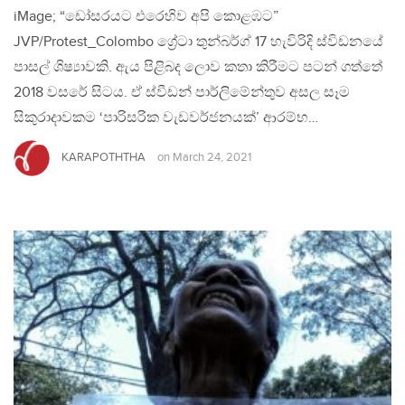
iMage; “ඩෝසරයට එරෙහිව අපි කොළඹට”
JVP/Protest_Colombo ග්‍රේටා තුන්බර්ග් 17 හැවිරිදි ස්විඩනයේ
පාසල් ශිෂ්‍යාවකි. ඇය පිළිබද ලොව කතා කිරීමට පටන් ගත්තේ
2018 වසරේ සිටය. ඒ ස්වීඩන් පාර්ලිමේන්තුව අසල සෑම
සිකුරාදාවකම ‘පාරිසරික වැඩවර්ජනයක්’ ආරම්භ…
KARAPOTHTHA
on
March 24, 2021