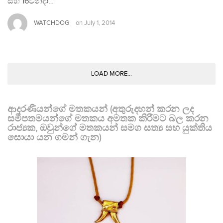
සහ 16වනදා…
WATCHDOG
on
July 1, 2014
LOAD MORE...
ආදරණීයන්ගේ මතකයන් (අතුරුදහන් කරන ලද
සමීපතමයන්ගේ මතකය අමතක කිරීමට බල කරන
රාජ්‍යක, ඔවුන්ගේ මතකයන් සමග සත්‍ය සහ යුක්තිය
සොයා යන ගමන් ගැන)