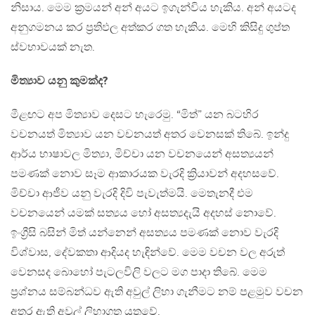
නිසාය. මෙම ක්‍රමයන් අන් අයට ඉගැන්විය හැකිය. අන් අයටද
අනුගමනය කර ප්‍රතිඵල අත්කර ගත හැකිය. මෙහි කිසිදු ගුප්ත
ස්වභාවයක් නැත.
මිත්‍යාව යනු කුමක්ද?
මීළඟට අප මිත්‍යාව දෙසට හැරෙමු. “මිත්” යන බටහිර
වචනයත් මිත්‍යාව යන වචනයත් අතර වෙනසක් තිබේ. ඉන්දු
ආර්ය භාෂාවල මිත්‍යා, මිච්චා යන වචනයෙන් අසත්‍යයන්
පමණක් නොව සෑම ආකාරයක වැරදි ක්‍රියාවන් අදහසවේ.
මිච්චා ආජීව යනු වැරදි දිවි පැවැත්මයි. මෙතැනදී එම
වචනයෙන් යමක් සත්‍යය හෝ අසත්‍යදැයි අදහස් නොවේ.
ඉංග්‍රීසි බසින් මිත් යන්නෙන් අසත්‍යය පමණක් නොව වැරදි
විශ්වාස, දේවකතා ආදියද හැඳින්වේ. මෙම වචන වල අරුත්
වෙනසද බොහෝ පැටලවිලි වලට මග පාදා තිබේ. මෙම
ප්‍රශ්නය සම්බන්ධව ඇති අවුල් ලිහා ගැනීමට නම් පළමුව වචන
අතර ඇති අවුල් ලිහාගත යුතුවේ.