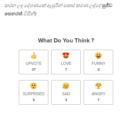
කරන ලද දේශණයක් ඇසුරින් සකස් කරණ ලද්දේ
සුජීව
සෙනරත්
විසිනි)
What Do You Think ?
UPVOTE
LOVE
FUNNY
37
7
0
SURPRISED
SAD
ANGRY
5
3
7