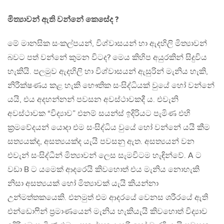
මිත්‍යාවන් ඇති වන්නේ කෙසේද ?
මේ මානසික සංකල්පයන්, විශ්වාසයන් හා ඇදහිලි මිත්‍යාවන්
බවට පත් වන්නේ කුමන විටද? මෙය කිහිප අයුරකින් සිදුවිය
හැකියි. පලමුව ඇදහිලි හා විශ්වාසයන් ඇසුරින් මැනිය හැකි,
නිරීක්ෂණය කළ හැකි භෞතික සංසිද්ධියක් වුයේ හෝ වන්නේ
යයි, එය අදහන්නන් පවසන අවස්ථාවකදී ය. එවැනි
අවස්ථාවක “විද්‍යාව” එනම් සයන්ස් ඉදිරියට පැමිණ එහි
ක්‍රමවේදයන් යොදා එම සංසිද්ධිය වුයේ හෝ වන්නේ යයි කීම
සත්‍යයක්ද, අසත්‍යයක්ද යැයි පවසනු ඇත. අසත්‍යයන් වන
එවැන් සංසිද්ධීන් මිත්‍යාවන් ලෙස සැමවිටම හැඳින්වේ. A ට
වඩා B ට යමෙක් ආදරෙයි කිවහොත් එය මැනිය නොහැකි
නිසා අසත්‍යයක් හෝ මිත්‍යාවක් යැයි කියන්නා
උන්මත්තකයෙකි. එනමුත් එම ආදරයේ වෙනස ශරීරයේ ඇති
එන්ඩොෆින් ප්‍රමාණයෙන් මැනිය හැකියැයි කිවහොත් විද්‍යාව