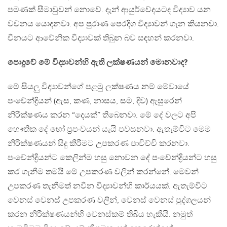
පමණක් සීමාවුවන් නොවේ. දැන් ආයුර්වේදයටද විද්‍යාව යන
වචනය යොදනවා. අප පුරාණ පෙරදිග විද්‍යාවන් ගැන කියනවා.
චීනයට ආවේනික විද්‍යාවක් තිබුන බව සඳහන් කරනවා.
පොදුවේ මේ විද්‍යාවන්හි ඇති ලක්ෂණයන් මොනවාද?
මේ සියලු විද්‍යාවන්ගේ පළමු ලක්ෂණය නම් මේවායේ
පංචේන්ද්‍රියන් (ඇස, කණ, නාසය, සම, දිව) ඇසුරෙන්
නිරීක්ෂණය කරන “දෙයක්” තිබෙනවා. මේ දේ වලට අපි
භෞතික දේ හෝ ප්‍රපංචයන් යැයි පවසනවා. ඇතැම්විට මෙම
නිරීක්ෂණයන් සිදු කිරීමට උපකරණ පාවිච්චි කරනවා.
පංචේන්ද්‍රියන්ට කෙලින්ම හසු නොවන දේ පංචේන්ද්‍රියන්ට හසු
කර ගැනීම තමයි මේ උපකරණ වලින් කරන්නේ. මෙවන්
උපකරණ තැනීමත් නවීන විද්‍යාවන්හි කාර්යයක්. ඇතැම්විට
වෙනස් වෙනස් උපකරණ වලින්, වෙනස් වෙනස් පුද්ගලයන්
කරන නිරීක්ෂණයන්හි වෙනස්කම් තිබිය හැකියි. නමුත්