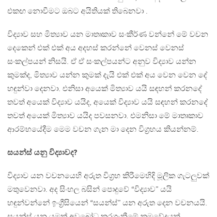
එකඟ නොවීමට ඔබට අයිතියක් තිබෙනවා .
විද්‍යාව සහ මිත්‍යාව යන මාතෘකාව සංකීර්ණ වන්නේ මේ වචන
දෙකෙන් එක් එක් අය අදහස් කරන්නේ වෙනස් වෙනස්
සංකල්පයන් නිසයි. ඒ ඒ සංකල්පයන්ට අනුව විද්‍යාව යන්න
කුමක්ද, මිත්‍යාව යන්න කුමක් දැයි එක් එක් අය වෙන වෙන දේ
හඳුන්වා දෙනවා. එනිසා අයෙක් මිත්‍යාව යයි සඳහන් කරනදේ
තවත් අයෙක් විද්‍යාව යයිද, අයෙක් විද්‍යාව යයි සඳහන් කරනදේ
තවත් අයෙක් මිත්‍යාව යයිද පවසනවා. එමනිසා මේ මාතෘකාව
ආරම්භයේදීම මෙම වචන ගැන මා දෙන විග්‍රහය කියන්නම්.
සයන්ස් යනු විද්‍යාවද?
විද්‍යාව යන වචනයෙහි අරුත විග්‍රහ කිරීමෙහිදි මූලික ගැටලුවක්
මතුවෙනවා. අද සිංහල බසින් පොදුවේ “විද්‍යාව” යයි
හඳුන්වන්නේ ඉංග්‍රීසියෙන් “සයන්ස්” යන අරුත දෙන වචනයයි.
සයන්ස් යනු යමක් අවබෝධ කරගැනීමේ ක්‍රමවේදයක්.