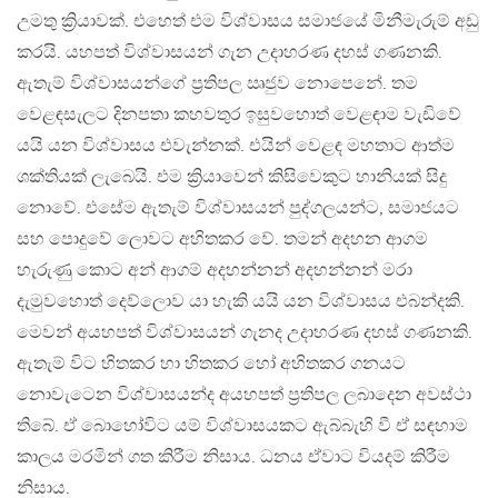
උමතු ක්‍රියාවක්. එහෙත් එම විශ්වාසය සමාජයේ මිනීමැරුම් අඩු
කරයි. යහපත් විශ්වාසයන් ගැන උදාහරණ දහස් ගණනකි.
ඇතැම් විශ්වාසයන්ගේ ප්‍රතිපල ඍජුව නොපෙනේ. තම
වෙළඳසැලට දිනපතා කහවතුර ඉසුවහොත් වෙළඳාම වැඩිවේ
යයි යන විශ්වාසය එවැන්නක්. එයින් වෙළඳ මහතාට ආත්ම
ශක්තියක් ලැබෙයි. එම ක්‍රියාවෙන් කිසිවෙකුට හානියක් සිදු
නොවේ. එසේම ඇතැම් විශ්වාසයන් පුද්ගලයන්ට, සමාජයට
සහ පොදුවේ ලොවට අහිතකර වේ. තමන් අදහන ආගම
හැරුණු කොට අන් ආගම් අදහන්නන් අදහන්නන් මරා
දැමුවහොත් දෙව්ලොව යා හැකි යයි යන විශ්වාසය එබන්දකි.
මෙවන් අයහපත් විශ්වාසයන් ගැනද උදාහරණ දහස් ගණනකි.
ඇතැම් විට හිතකර හා හිතකර හෝ අහිතකර ගනයට
නොවැටෙන විශ්වාසයන්ද අයහපත් ප්‍රතිපල ලබාදෙන අවස්ථා
තිබේ. ඒ බොහෝවිට යම් විශ්වාසයකට ඇබ්බැහි වී ඒ සඳහාම
කාලය මරමින් ගත කිරීම නිසාය. ධනය ඒවාට වියදම් කිරීම
නිසාය.