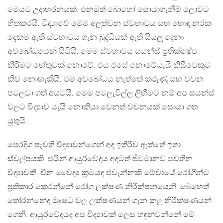
මෙයට උදාහරනයක්. එනමුත් බොහෝ සොයාගැනීම් ලොවට
හිතකරයි. විද්‍යාවේ මෙම අලුත්වන ස්වභාවය සහ හොඳ නරක
දෙකම ඇති ස්වභාවය ගැන බුද්ධියක් ඇති සියලු දෙනා
අවබෝධයෙන් සිටියි. මෙම ස්වභාවය සයන්ස් ප්‍රතික්ෂේප
කිරීමට හේතුවක් නොවේ. එය එසේ නොවේයැයි කිසිවෙකුට
කිව නොහැකියි. එම අවබෝධය නැත්තේ කරුණු සහ වචන
පටලවා ගත් අයටයි. මෙම පටලැවිල්ල ලිහීමට නම් අප සයන්ස්
වලට විද්‍යාව යැයි නොකියා වෙනත් වචනයක් සොයා ගත
යුතුයි.
පෙරදිග පැවති විද්‍යාවන්ගෙන් අද ඉතිරිව ඇත්තේ ඉතා
ස්වල්පයකි. එයින් ආයුර්වේදය අදටත් ජීවමානව පවතින
විද්‍යාවකි. චීන වෛද්‍ය ක්‍රමයද එවැන්නකි මේවායේ රෝගීන්ට
ප්‍රතිකාර කෙරන්නේ රෝග ලක්ෂණ නිරීක්ෂනයෙනි. බෙහෙත්
තෝරන්නේද ඖෂධ වල ලක්ෂණයන් ගැන කළ නිරීක්ෂණයන්
ගෙනි. ආයුර්වේදයද අප විද්‍යාවක් ලෙස හඳුන්වන්නේ මේ