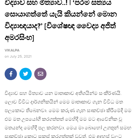
විද්‍යාව සහ මිත්‍යාව..! | ‘පරම සත්‍යය
සොයාගත්තේ යැයි කියන්නේ මොන
විද්‍යාඥයාද?’ [විශේෂඥ වෛද්‍ය අජිත්
අමරසිංහ]
VIKALPA
on
July 25, 2021
විද්‍යාව සහ මිත්‍යාව යන මාතෘකාව අතිශයින්ම සංකීර්ණයි.
ලොව විවිධ දාර්ශනිකයින් මෙම මාතෘකාව ගැන විවිධ මත
පලකොට තිබෙනවා. මෙම කරුණ ගැන සාකච්ඡා කිරීමේදී මම
එම මත උපයෝගී කරගත්තත් මෙහිදී මම මට ආවේනික වූ
මතයන්ද මෙහිදී පල කරනවා. මෙය මා බොහෝ උගතුන් සමඟ
සාකච්ඡා කොට සකස් කරගත්තක් වුවත්, එම අදහස් වලට