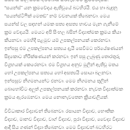
“සයන්ස්” යන ක්‍රමවේදය ඇතිවුයේ බටහිරයි. එය හා බැඳුනු
“සයන්ස්ටිෆික් මෙතඩ්” නම් වචනයක් තිබෙනවා. මෙය
සයන්ස් වල සඳහන් යමක සත්‍ය අසත්‍ය භාවය මැන ගැනීමේ
ක්‍රම වේදයයි. මෙයට අපි සිංහල බසින් විද්‍යාත්මක ක්‍රමය කියා
කියනවා. මෙහිදී පළමුව යම් උපකල්පනයක් කෙරනවා.
ඉන්පසු එම උපකල්පනය සත්‍යය දැයි සෙවීමට පර්යේෂණයන්
සිදුකොට නිරීක්ෂණයන් කරනවා. ඉන් පසු ලැබුණු තොරතුරු
විග්‍රහයක් කෙරෙනවා. එම විග්‍රහය අනුව මුලින් ඇතිවූ මතය
හෝ උපකල්පනය සත්‍යය හෝ අසත්‍යයි සොයා බලනවා.
ඉන්පසුව නිගමනයන්ට එනවා. මෙම නිගමනය තුලින්
බොහෝවිට අලුත් උපකල්පනයක් කරනවා. නැවත විද්‍යාත්මක
ක්‍රමය ඇරඹෙනවා. මෙය නොනැවතෙන ක්‍රියාවලියක්.
විවිධාකාර විද්‍යාවන් තිබෙනවා. රසායන විද්‍යාව, භෞතික
විද්‍යාව, මානව විද්‍යාව, වාග් විද්‍යාව, පුරා විද්‍යාව, වෛද්‍ය විද්‍යාව
ආදී සිය ගණන් විද්‍යා තිබෙනවා. මෙම විද්‍යාවන් බටහිරට