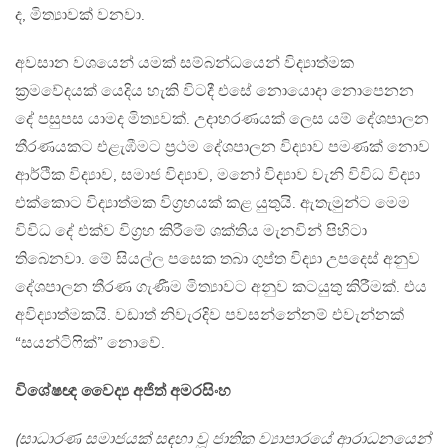
ද, මිත්‍යාවක් වනවා.
අවසාන වශයෙන් යමක් සම්බන්ධයෙන් විද්‍යාත්මක
ක්‍රමවේදයක් යෙදිය හැකි විටදී එසේ නොයොදා නොපෙනන
දේ පසුපස යාමද මිත්‍යවක්. උදාහරණයක් ලෙස යම් දේශපාලන
තීරණයකට එළැඹීමට ප්‍රථම දේශපාලන විද්‍යාව පමණක් නොව
ආර්ථික විද්‍යාව, සමාජ විද්‍යාව, මනෝ විද්‍යාව වැනි විවිධ විද්‍යා
එක්කොට විද්‍යාත්මක විග්‍රහයක් කළ යුතුයි. ඇතැමුන්ට මෙම
විවිධ දේ එක්ව විග්‍රහ කිරීමේ ශක්තිය මැනවින් පිහිටා
තිබෙනවා. මේ සියල්ල පසෙක තබා ගුප්ත විද්‍යා උපදෙස් අනුව
දේශපාලන තීරණ ගැණීම මිත්‍යාවට අනුව කටයුතු කිරීමක්. එය
අවිද්‍යාත්මකයි. වඩාත් නිවැරදිව පවසන්නේනම් එවැන්නක්
“සයන්ටිෆික්” නොවේ.
විශේෂඥ වෛද්‍ය අජිත් අමරසිංහ
(සාධාරණ සමාජයක් සඳහා වූ ජාතික ව්‍යාපාරයේ ආරාධනයෙන්