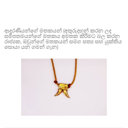
ආදරණීයන්ගේ මතකයන් (අතුරුදහන් කරන ලද
සමීපතමයන්ගේ මතකය අමතක කිරීමට බල කරන
රාජ්‍යක, ඔවුන්ගේ මතකයන් සමග සත්‍ය සහ යුක්තිය
සොයා යන ගමන් ගැන)