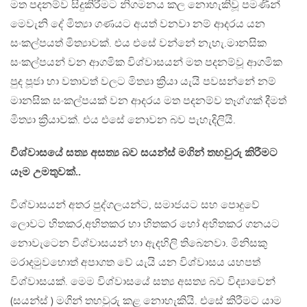
මත පදනම්ව සිදුකිරීමට නිගමනය කල නොහැකිවූ පමණින්
මෙවැනි දේ මිත්‍යා ගණයට අයත් වනවා නම් ආදරය යන
සංකල්පයත් මිත්‍යාවක්. එය එසේ වන්නේ නැහැ.මානසික
සංකල්පයන් වන ආගමික විශ්වාසයන් මත පදනම්වූ ආගමික
පුද පූජා හා වතාවත් වලට මිත්‍යා ක්‍රියා යැයි පවසන්නේ නම්
මානසික සංකල්පයක් වන ආදරය මත පදනම්ව තෑග්ගක් දීමත්
මිත්‍යා ක්‍රියාවක්. එය එසේ නොවන බව පැහැදිලියි.
විශ්වාසයේ සත්‍ය අසත්‍ය බව සයන්ස් මගින් තහවුරු කිරීමට
යෑම උමතුවක්..
විශ්වාසයන් අතර පුද්ගලයන්ට, සමාජයට සහ පොදුවේ
ලොවට හිතකර,අහිතකර හා හිතකර හෝ අහිතකර ගනයට
නොවැටෙන විශ්වාසයන් හා ඇදහිලි තිබෙනවා. මිනිසකු
මරාදමුවහොත් අපාගත වේ යැයි යන විශ්වාසය යහපත්
විශ්වාසයක්. මෙම විශ්වාසයේ සත්‍ය අසත්‍ය බව විද්‍යාවෙන්
(සයන්ස් ) මගින් තහවුරු කළ නොහැකියි. එසේ කිරීමට යාම