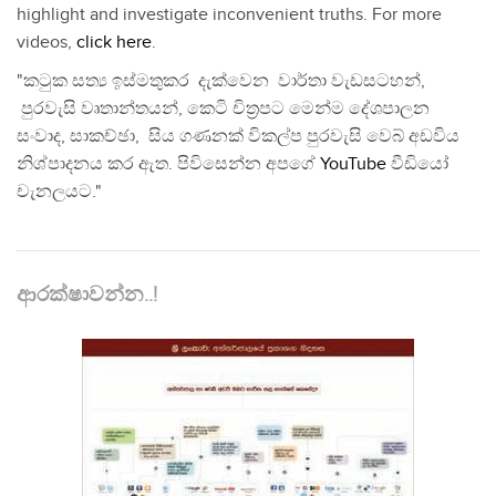
highlight and investigate inconvenient truths. For more
videos,
click here
.
"කටුක සත්‍ය ඉස්මතුකර දැක්වෙන වාර්තා වැඩසටහන්,
පුරවැසි වෘතාන්තයන්, කෙටි චිත්‍රපට මෙන්ම දේශපාලන
සංවාද, සාකච්ඡා, සිය ගණනක් විකල්ප පුරවැසි වෙබ් අඩවිය
නිශ්පාදනය කර ඇත. පිවිසෙන්න අපගේ
YouTube
වීඩියෝ
චැනලයට."
ආරක්ෂාවන්න..!