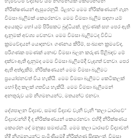
හැමවිටම විද්‍යාවේ යම් නිගමනයක් කෙරෙන්නේ
නිරීක්ෂණයන් ඇසුරෙනුයි. ඊළඟට මෙම නිරීක්ෂණයන් ගැන
විමසා බැලීමක් කෙරෙනවා. මෙම විමසා බැලීම සඳහා යම්
අයෙකුට හෝ යම් පිරිසකට බුද්ධියක්, නුවණක් සහ පෙර ඇති
දැනුමක් අවශ්‍ය වෙනවා. මෙම විමසා බැලීමටද විවිධ
ක්‍රමවේදයන් යොදනවා. ගණනය කිරීම්, සංඛ්‍යාන ක්‍රමවේද,
පරිගණක පමණක් නොව විමසා බලන කරුණ පිළිබඳව මේ
දක්වා ඇති දැනුමද මෙම විමසා බැලීමේදී වැදගත් වනවා. පෙර
ඇති අත්දැකීම්, නිරීක්ෂණයන් මෙම විමසා බැලීමට
ප්‍රයෝජනවත් විය හැකියි. මෙම විමසා බැලීමට කෙටිකලක්
හෝ දිගු කලක් ගතවිය හැකියි. මෙම විමසා බැලීමෙන්
අනතුරුව යම් නිගමනයන්ට, මතයන්ට එනවා.
දේශපාලන විද්‍යාව, සමාජ විද්‍යාව වැනි වැනි “කලා ධාරාවේ”
විද්‍යාවන්හි දී ද නිරීක්ෂණයන් කෙරෙනවා. එහිදී නිරීක්ෂණය
කෙරෙන දේ මනුෂ්‍ය සමාජයයි. මෙම කලා ධාරාවේ විද්‍යාවන්
හිදී නිගමනයන්ට පැමිණීමේදී නිරීක්ශණ සිදුකලත්, විමසා