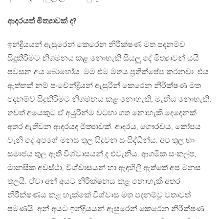
ආදරයත් මිත්‍යාවක් ද?
ඉන්ද්‍රියයන් ඇසුරෙන් කෙරෙන නිරීක්ෂණ මත පදනම්ව
සිදුකිරීමට නිගමනය කළ නොහැකි සියලු දේ මිත්‍යාවන් යයි
පවසන අය බොහෝය. මම එම මතය ප්‍රතික්ෂේප කරනවා. එය
ඇත්තක් නම් පංචේන්ද්‍රියන් ඇසුරින් කෙරෙන නිරීක්ෂණ මත
පදනම්ව සිදුකිරීමට නිගමනය කළ නොහැකි, මැනිය නොහැකි,
තවත් අයෙකුට ඒ අයුරින්ම වටහා ගත නොහැකි දෙදෙනක්
අතර ඇතිවන ආදරයද මිත්‍යාවක්. ආදරය, ගෞරවය, කෝපය
වැනි දේ අපගේ මනස තුල සිදුවන සංසිද්ධීන්ය. අප තුල හා
සමාජය තුල ඇති විශ්වාසයන් ද එවැනිය. ආගමික සංකල්ප,
මානසික අවස්ථා, විශ්වාසයන් හා ඇදහිලි ඇත්තේ අප මනස
තුලයි. ඒවා අන් අයට නිරීක්ෂනය කළ නොහැකි අතර
නිරීක්ෂණය කළ හැක්කේ විශ්වාස මත පදනම්වූ වතාවත්
පමණයි. අන් අයට ඉන්ද්‍රියයන් ඇසුරෙන් කෙරෙන නිරීක්ෂණ