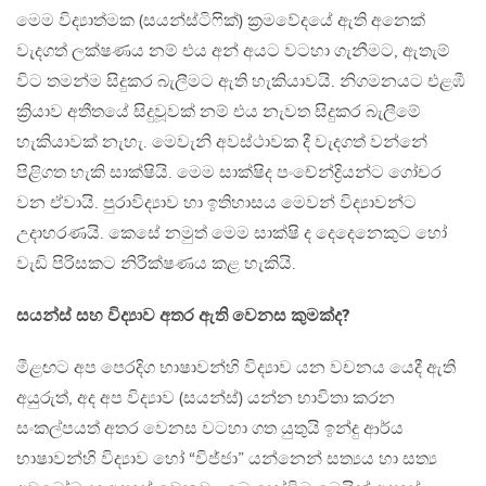
මෙම විද්‍යාත්මක (සයන්ස්ටිෆික්) ක්‍රමවේදයේ ඇති අනෙක්
වැදගත් ලක්ෂණය නම් එය අන් අයට වටහා ගැනීමට, ඇතැම්
විට තමන්ම සිදුකර බැලීමට ඇති හැකියාවයි. නිගමනයට එළඹී
ක්‍රියාව අතීතයේ සිදුවූවක් නම් එය නැවත සිදුකර බැලීමේ
හැකියාවක් නැහැ. මෙවැනි අවස්ථාවක දී වැදගත් වන්නේ
පිළිගත හැකි සාක්ෂියි. මෙම සාක්ෂිද පංචේන්ද්‍රියන්ට ගෝචර
වන ඒවායි. පුරාවිද්‍යාව හා ඉතිහාසය මෙවන් විද්‍යාවන්ට
උදාහරණයි. කෙසේ නමුත් මෙම සාක්ෂි ද දෙදෙනෙකුට හෝ
වැඩි පිරිසකට නිරීක්ෂණය කළ හැකියි.
සයන්ස් සහ විද්‍යාව අතර ඇති වෙනස කුමක්ද?
මීළඟට අප පෙරදිග භාෂාවන්හි විද්‍යාව යන වචනය යෙදී ඇති
අයුරුත්, අද අප විද්‍යාව (සයන්ස්) යන්න භාවිතා කරන
සංකල්පයත් අතර වෙනස වටහා ගත යුතුයි ඉන්දු ආර්ය
භාෂාවන්හි විද්‍යාව හෝ “විජ්ජා” යන්නෙන් සත්‍යය හා සත්‍ය