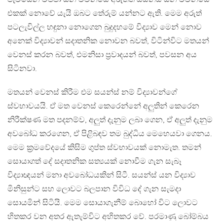
එකක් නොවේ යැයි ඔබ‍ට තේරුම් යන්නට ඇති. මෙම අරුත්
පටලැවිල්ල හඳුනා නොගෙන බුදුදහමේ විද්‍යාව මෙන් නොව
අනෙක් විද්‍යාවන් සදාතනික නොවන බවත්, විටින්විට මතයන්
වෙනස් කරන බවත්, එමනිසා ප්‍රවාදයන් බවත්, පවසන අය
සිටිනවා.
මතයන් වෙනස් කිරීම එම සයන්ස් නම් විද්‍යාවන්ගේ
ස්වභාවයයි. ඒ මත වෙනස් කෙරෙන්නේ අලුතින් කෙරෙන
නිරීක්ෂණ මත පදනම්ව, අලුත් දැනුම ලබා ගෙන, ඒ අලුත් දැනුම
අවබෝධ කරගෙන, ඒ පිළිබඳව තම බුද්ධිය මෙහෙයවා ගෙනය.
මෙම ක්‍රමවේදයේ කිසිම ගුප්ත ස්වභාවයක් නොමැත. තමන්
සොයාගත් දේ සදාතනික සත්‍යයක් නොවීම ගැන සැබෑ
විද්‍යාඥයන් මනා අවබෝධයකින් සිටී. සයන්ස් යන විද්‍යාව
මිනිසුන්ට සහ ලොවට බලපාන විවිධ දේ ගැන සැමදා
සොයමින් සිටියි. මෙම සොයාගැනීම් බොහෝ විට ලොවට
හිතකර වන අතර ඇතැම්විට අහිතකර වේ. පරමාණු බෝම්බය