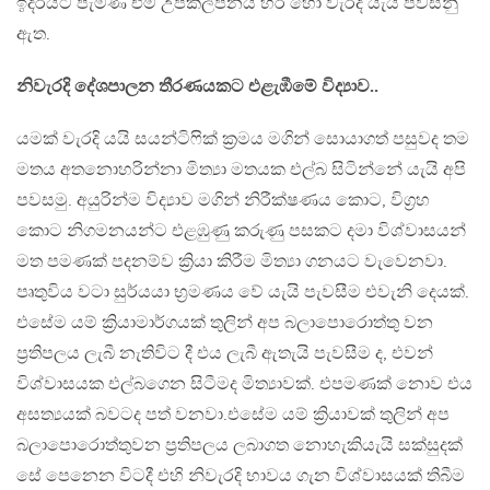
ඉදිරියට පැමිණ එම උපකල්පනය හරි හෝ වැරදි යැයි පවසනු
ඇත.
නිවැරදි දේශපාලන තීරණයකට එළැඹීමේ විද්‍යාව..
යමක් වැරදි යයි සයන්ටිෆික් ක්‍රමය මගින් සොයාගත් පසුවද තම
මතය අතනොහරින්නා මිත්‍යා මතයක එල්බ සිටින්නේ යැයි අපි
පවසමු. අයුරින්ම විද්‍යාව මගින් නිරීක්ෂණය කොට, විග්‍රහ
කොට නිගමනයන්ට එළඹුණු කරුණු පසකට දමා විශ්වාසයන්
මත පමණක් පදනම්ව ක්‍රියා කිරීම මිත්‍යා ගනයට වැවෙනවා.
පෘතුවිය වටා සුර්යයා භ්‍රමණය වේ යැයි පැවසීම එවැනි දෙයක්.
එසේම යම් ක්‍රියාමාර්ගයක් තුලින් අප බලාපොරොත්තු වන
ප්‍රතිපලය ලැබී නැතිවිට දී එය ලැබී ඇතැයි පැවසීම ද, එවන්
විශ්වාසයක එල්බගෙන සිටීමද මිත්‍යාවක්. එපමණක් නොව එය
අසත්‍යයක් බවටද පත් වනවා.එසේම යම් ක්‍රියාවක් තුලින් අප
බලාපොරොත්තුවන ප්‍රතිපලය ලබාගත නොහැකියැයි සක්සුදක්
සේ පෙනෙන විටදී එහි නිවැරදි භාවය ගැන විශ්වාසයක් තිබීම