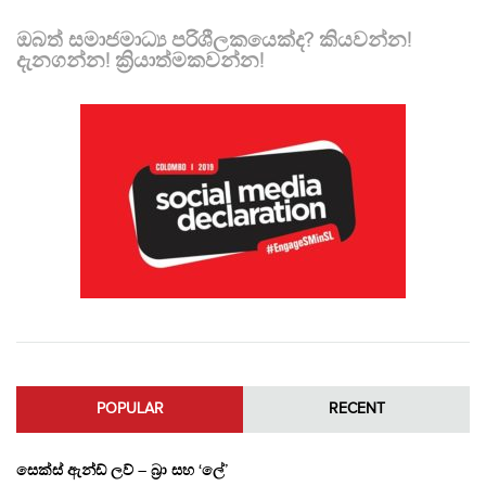
ඔබත් සමාජමාධ්‍ය පරිශීලකයෙක්ද? කියවන්න!
දැනගන්න! ක්‍රියාත්මකවන්න!
POPULAR
RECENT
සෙක්ස් ඇන්ඩ් ලව් – බ්‍රා සහ ‘ලේ’