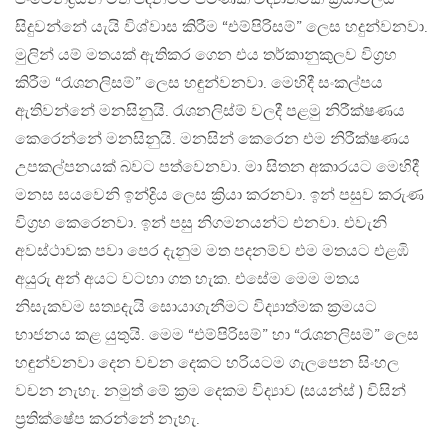
සිදුවන්නේ යැයි විශ්වාස කිරීම “එම්පිරිසම්” ලෙස හදුන්වනවා.
මුලින් යම් මතයක් ඇතිකර ගෙන එය තර්කානුකුලව විග්‍රහ
කිරීම “රැශනලිසම්” ලෙස හඳුන්වනවා. මෙහිදී සංකල්පය
ඇතිවන්නේ මනසිනුයි. රැශනලිස්ම් වලදී පළමු නිරීක්ෂණය
කෙරෙන්නේ මනසිනුයි. මනසින් කෙරෙන එම නිරීක්ෂණය
උපකල්පනයක් බවට පත්වෙනවා. මා සිතන අකාරයට මෙහිදී
මනස සයවෙනි ඉන්ද්‍රිය ලෙස ක්‍රියා කරනවා. ඉන් පසුව කරුණ
විග්‍රහ කෙරෙනවා. ඉන් පසු නිගමනයන්ට එනවා. එවැනි
අවස්ථාවක පවා පෙර දැනුම මත පදනම්ව එම මතයට එළඹි
අයුරු අන් අයට වටහා ගත හැක. එසේම මෙම මතය
නිසැකවම සත්‍යදැයි සොයාගැනීමට විද්‍යාත්මක ක්‍රමයට
භාජනය කළ යුතුයි. මෙම “එම්පිරිසම්” හා “රැශනලිසම්” ලෙස
හඳුන්වනවා දෙන වචන දෙකට හරියටම ගැලපෙන සිංහල
වචන නැහැ. නමුත් මේ ක්‍රම දෙකම විද්‍යාව (සයන්ස් ) විසින්
ප්‍රතික්ෂේප කරන්නේ නැහැ.