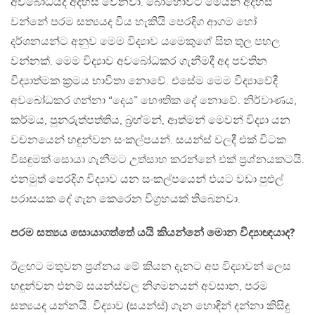
අවබෝධයද අදහස් වෙනවා. බොහෝවිට මෙයින් අදහස්
වන්නේ පරම සත්‍යයද විය හැකියි පෙරදිග ආගම හෝ
දර්ශනයන්ට අනුව මෙම විද්‍යාව යමෙකුගේ සිත තුල පහල
වන්නක්. මෙම විද්‍යාව අවබෝධකර ගැනීමදී අද පවතින
විද්‍යාත්මක ක්‍රමය භාවිතා නොවේ. එසේම මෙම විද්‍යාවේදී
අවබෝධකර ගන්නා “දෙය” භෞතික දේ නොවේ. නිර්වාණය,
කර්මය, පුනරුත්පත්තිය, බ්‍රහ්මන්, ආත්මන් මෙවන් විද්‍යා යන
වචනයෙන් හඳුන්වන සංකල්පයන්. සයන්ස් වලදී එක් විටක
විසඳුමක් සොයා ගැනීමට උත්සාහ කරන්නේ එක් ප්‍රශ්නයකටයි.
එනමුත් පෙරදිග විද්‍යාව යන සංකල්පයෙන් එයට වඩා පුළුල්
පරාසයක දේ ගැන කෙරෙන විග්‍රහයක් තිබෙනවා.
පරම සත්‍යය සොයාගත්තේ යයි කියන්නේ මොන විද්‍යාඥයාද?
ඊළඟට මතුවන ප්‍රශ්නය මේ කියන දැනට අප විද්‍යාවන් ලෙස
හඳුන්වන එනම් සයන්ස්වල නිගමනයන් අවසාන, පරම
සත්‍යයද යන්නයි. විද්‍යාව (සයන්ස්) ගැන හොඳින් දන්නා කිසිදු