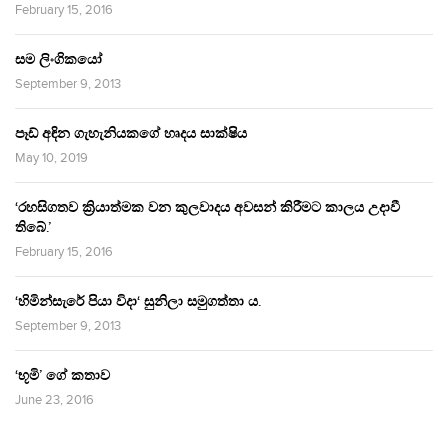
February 15, 2016
සම ලිංගිකයෝ
September 9, 2013
පෑඩ් අඳින ගැහැනියකගේ හෘදය සාක්ෂිය
May 10, 2019
‘රහසිගතව ක්‍රියාත්මක වන කුලවාදය අවසන් කිරීමට කාලය උදාවී
තිබේ.’
February 15, 2016
‘හිමින්සැරේ පියා විදා‘ සුනිලා සමුගත්තා ය.
September 9, 2013
‘භූමි’ ගේ කතාව
June 23, 2016