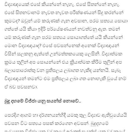
විද්‍යාඥයෙක් එසේ කියන්නේ නැහැ. එසේ සිතන්නේ නැහැ.
එසේ සිතනවානම් නැවත නැවත පරීක්ෂණයන් සිදු කරන්නේ
කුමටද? ඔවුන් යම් කරුණක් ගැන අවසාන, පරම සත්‍යය සොයා
ගත්තේ යයි කියා ඉදිරි පර්යේෂණයන් නවත්වනු ඇත. තමන්
යම් කරුණක් ගැන පරම සත්‍යය සොයාගත්තේ යයි කියන්නේ
මොන විද්‍යාඥයාද? එසේ පවසන්නෙක් අනෙක් විද්‍යාඥයන්
විසින් සලකනු ඇත්තේ උන්මත්තකයෙකු ලෙසිනි. විද්‍යාත්මක
ක්‍රමය තුලින් අප සොයන්නේ එය ක්‍රියාත්මක කිරීම තුලින් අප
බලාපොරොත්තු වන ප්‍රතිපලය ලබාගත හැකිද යන්නයි. සැබෑ
විද්‍යාඥයන් තමන්ට එම ප්‍රතිපලය ලබා ගත නොහැකි වුයේ නම්
ඒ බව පවසනවා.
බුදු දහමේ විජ්ජා යනු සයන්ස් නොවේ..
පෙරදිග ආගම් හා දර්ශනයන්හිදී යමකු තුල විද්‍යාව ඇතිවුයේයයි
පවසන විට සත්‍යය පසක් කරගෙන අවසන්. බුදුදහමේ
පැවසෙන විජ්ජා යන වචනයේ අරුතත් සයන්ස් යන වචනයේ