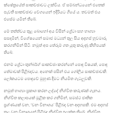
ක්ෂේත්‍රයේත් සාකච්ඡාවට ලක්විය. ඒ සම්බන්ධයෙන් එතෙක්
පැවති සාකච්ඡාව වේගයෙන් ඉදිරියට ගියේ ය. තවමත් එය
එසේම යමින් තිබේ.
මේ තත්ත්වය තුළ බොහෝ අය විසින් ග්‍රේටා සහ භාග්‍යා
සසදමින්, විශේෂයෙන් සමාජ මධ්‍යන් තුල සිය අදහස් හුවමාරු
කරගනිමින් සිටී. නමුත් අප තේරුම් ගත යුතු කරුණු කිහිපයක්
තිබේ.
එනම් ග්‍රේටා තුන්බර්ග් සාකච්ඡා කරන්නේ පොදු විෂයක්, පොදු
තේමාවක් පිළිබදවය. අනෙක් පසින් එය ගෝලීය සාකච්ඡාවකි.
ලෝකයටම පොදුවේ මුහුණ දීමට නියමිත ගැටලුවකි.
නමුත් භාග්‍යා ප්‍රකාශ කරන ලද්දේ නිශ්චිත කරුණක් ගැනය.
නිශ්චිත කලාපයක් මූළික කර ගනිමින්, සමස්ථ ජාතික
ප්‍රශ්ණයක් වන, ‘වන විනාශය’ පිළිබද වන අදහසකි. එම අදහස්
තුළ වන විනාශයන් පිළිබද නිශ්චිත ඉලක්ක තිබේ. නිශ්චිත