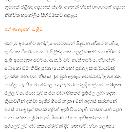
භූමියක් පිළිබද අදහසක් තිබේ. අනෙක් පසින් භාග්‍යාගේ අදහස
නිශ්චිත භූගෝලිය පිහිටීමකට අදාළය.
ප්‍රශ්ණ ඇඟේ වැදීම
ඕනෑම අයෙක්ට ගෝලීය මට්ටමෙන් සිදුවන පරිසර හානිය,
ඇතිවන විපර්යාසයන් පිළිබද වන පලුල් සාකච්ඡාව කිරීමට
ඇති අපහසුතා අවමය. ඇතැම් විට නැති තරම්ය. ඒවායින්
බොහෝ විට කිසිදු පුද්ගලයෙක් හෝ පුද්ගල කණ්ඩායමක්
ඉලක්ක නොවන නිසාය. (නමුත් ඇතැම් අවස්ථාවලීද කොකා
කෝලා වැනි සමාගම්වලට ඇතැම් රටවලදී සෘජුවම චෝදනා
එල්ල විය. එසේ වුවත් එය වඩා හිතකර ප්‍රතිඵල ලබා දෙන
ක්‍රියාවලීන් දක්වා පැතිර ගියේ නැත.) මින් අදහස් කරන්නේ
එසේ පොදු ප්‍රශ්ණයක් තුළින් ඇති විය හැකි, ව්‍යසනයන් ගැන
කතා කරන ග්‍රේටා වැනි ශිෂ්‍යාවන් සහ අනිකුත් අයගේ
අරගලවලට අඩු තක්සේරුවක් දීම නොවේ. ඒවා ලෝකය