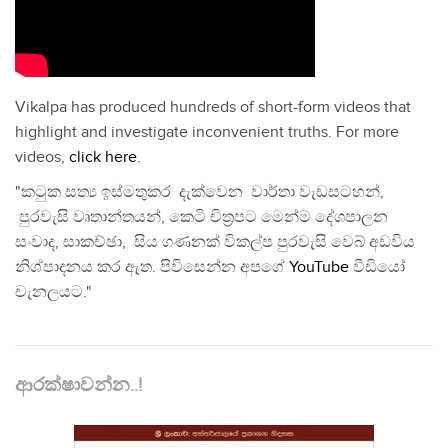
Vikalpa has produced hundreds of short-form videos that
highlight and investigate inconvenient truths. For more
videos,
click here
.
"කටුක සත්‍ය ඉස්මතුකර දැක්වෙන වාර්තා වැඩසටහන්,
පුරවැසි වෘතාන්තයන්, කෙටි චිත්‍රපට මෙන්ම දේශපාලන
සංවාද, සාකච්ඡා, සිය ගණනක් විකල්ප පුරවැසි වෙබ් අඩවිය
නිශ්පාදනය කර ඇත. පිවිසෙන්න අපගේ
YouTube
වීඩියෝ
චැනලයට."
ආරක්ෂාවන්න..!