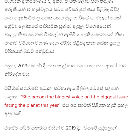
ටෑගයක් ද නිර්මාණය වූ අතර, ඒ මත ලොව පුරා තරුණ
තරුණියන් ඒ හෑෂ්ටෑගය සමග පරිසර ප්‍රශ්ණය පිළිබද විවිද
සංවාද අන්තර්ජාල අවකාශයට මුදා හැරියේ ය. එතැන් පටන්
ග්‍රේටා, ලෝකයේ පාරිසරික ප්‍රශ්ණ ඇතුලු විශේෂයෙන්
කාලගුණික වෙනස් වීම්වලින් ඇතිවිය හැකි ව්‍යසනයන් නිසා
මානව වර්ගයා මුහුණ දෙන අර්බුද පිළිබද කතා කරන ප්‍රභල
චරිතයක් බවට පත්වුවාය.
පසුව, 2019 වසරේ දී නොබෙල් සාම ත්‍යාගයට පවා ඇගේ නම
නිර්දේශ විය.
ටයිම්ස් සගරාවේ ප්‍රධාන කර්තෘ ඇය පිළිබද මෙසේ සදහන්
කළාය.
‘She becom the biggest voice on tthe biggest issue
facing the planet this year’
එය අප කාටත් පිළිගත හැකි ප්‍රභල
අදහසකි.
එසේම ටයිම් සඟරාව විසින් ම 2019 දී, ‘වසරේ පුද්ගලයා’