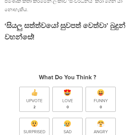
පමණක් කතා කිරීමෙන් ලංකාව ‘සංවර්ධනය’ කරා ගෙන යා
නොහැකිය.
‘සියලු සත්ත්වයෝ සුවපත් වෙත්වා’ බුදුන්
වහන්සේ!
What Do You Think ?
UPVOTE
LOVE
FUNNY
2
0
0
SURPRISED
SAD
ANGRY