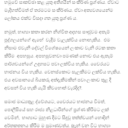
හමුවේ සාකච්ඡා කළ යුතු අතිශයින් සංකිර්ණ ප්‍රශ්ණය. ඒවාට
මැදිහත්වීමත් ඒ තරමටම සංකීර්ණය. ඒවා අත්‍යවශයෙන්ම
ලෝකය එක්ව විසදා ගත යුතු ප්‍රශ්ණ ය.
නමුත්, භාග්‍යා කතා කරන නිශ්චිත අදහස සෟජුවම අතැම්
පුද්ගලයන්ගේ ඇඟේ වැදීම වැලැක්විය නොහැකිය. එම
නිසාම එවැනි දේවල් විශේෂයෙන් ලංකාව වැනි රටක කතා
කිරීම අපහසුය. අපහසුවනවා පමණක් නොව එය ඇතැම්
පාර්ශවයන්ගේ උදහසට පවා ලක්විය හැකිය. වෛරයට
භාජනය විය හැකිය. වෙනස්කොට සැලකීමට ලක්විය හැකිය.
එය අවසානයේ බියකරු අත්දැකීමකින් පවා ලංකාව තුළ දී
අවසන් විය හැකි යැයි කිවහොත් වැරදිද?.
සමාජ මාධ්‍යතුළ ද්වේශයට, වෛරයට භාජනය වීමත්,
පොලීසියේ සහ රාජ්‍ය නිළධාරින්ගේ ප්‍රශ්ණ කිරීමට ලක්
වෙමින්, භාග්‍යාට මුහුණ දීමට සිදුවූ තත්ත්වයන් හොදින්
අර්තකතනය කිරීම ම ප්‍රමාණවත්ය. (දැන් වන විට භාග්‍යා