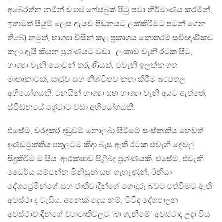
අබේරත්න නමින් ව්‍යාජ ෆේස්බුක් පිටු පවා නිර්මාණය කරමින්,
ඉතාමත් සියුම් ලෙස ඇයව පීඩනයට ලක්කිරීමට පටන් ගෙන
තිබේ) නමුත්, භාග්‍යා විසින් කළ ප්‍රකාශය කොතරම් සවිඥාණිකව
කලා දැයි කියන ප්‍රශ්ණයට වඩා, ලංකාව වැනි රටක සිට,
භාග්‍යා වැනි යොවුන් තරුණියක්, එවැනි ඉලක්ක ගත
මාතෘකාවක්, සෘජුව සහ නිශ්චිතව කතා කිරීම බරපතල
අභියෝගයකි. එනයින් භාග්‍යා සහ භාග්‍යා වැනි අයට ඇත්තේ,
ස්වීඩනයේ ග්‍රේටාට වඩා අභියෝගයකි.
එසේම, වරදකර දඩුවම් නොලබා සිටීමේ සංස්කෘතිය හෙවත්
දණඩමුක්තිය පතුලටම කිදා බැස ඇති රටක එවැනි දේවල්
සිදුකිරිම ම සිය ආරක්ෂාව පිළිබද ප්‍රශ්ණයකි. එසේම, එවැනි
ධෛර්ය සම්පන්න මිනිසුන් සහ ගැහැණුන්, ඊනියා
දේශප්‍රේමීන්ගේ සහ ජාතිවාදීන්ගේ ගොදුරු බවට පත්වීමට ඇති
අවස්ථා ද වැඩිය. අනෙක් දෙය නම්, විවිද දේශපාලන
අවස්ථාවාදීන්ගේ ව්‍යාපෘතිවලට ‘බා ගැනීමේ’ අවස්ථාද උදා විය