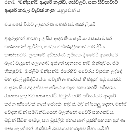
එනම්,
‘මිනිසුන්ට ආදරේ නැතිව, ගස්වලට, සතා සිව්පාවාට
ආදරේ කරලා වැඩක් නැත’
යනුවෙන් ය.
එය එසේ වීමට උදාහරණ එකක් පමණක් ලියමි.
අතුරුදහන් කරන ලද සිය ආදරණිය සැමියා සොයා වසර
ගණනාවක් ඇවිදින, සංධ්‍යා එක්ණැලිගොඩ නම් දිරිය
කාන්තාවට, ලංකාවේ අධිකරණ භූමියක දී වෛරී අකාරයට
බැණ වැදුනේ ගලගොඩ අත්තේ ඥානසාර නම් භික්ෂුවය. එම
භික්ෂුවම, මුස්ලිම් මිනිසුන්ට එරෙහිව වෛරය වපුරන ලද්දේ
මහ දවල් ප්‍රසිද්ධියේය. එවැනි ආකාරයේ භික්ෂූන් සමූහයක්ම,
එ දවස සිට අද දක්වාම පරිසරය ගැන කතා කරයි. පරිසරය
රැකගත යුතු බව කතා කරයි. ඔවුන් තරම් පරිසරයට ආදරේ
කරන කිසිවෙක් නැති සේයකි. නමුත්, ඔවුන් සියලු දෙනා, මිනිස්
වේදනාවන් සම්බන්ධයෙන් බලන්නේ වෛරී සහගතවය.
ඔවුන් පීඩිත දෙමළ සහ මුස්ලිම් ජනයාගේ යුක්තිසහගත ප්‍රශ්ණ
දෙස බලන්නේ ජාතිවාදී මඩගොහොරුවේ පීනා යමිනි.