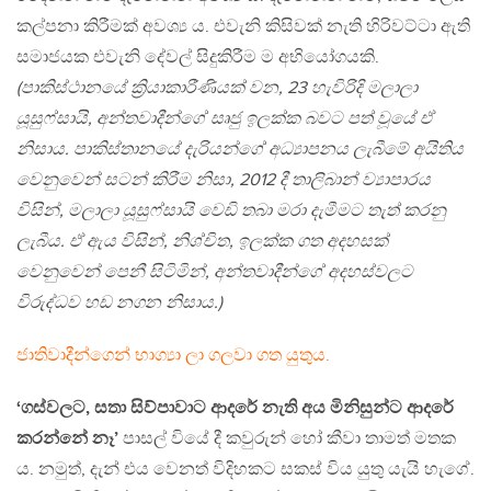
කල්පනා කිරීමක් අවශ්‍ය ය. එවැනි කිසිවක් නැති හිරිවට්ටා ඇති
සමාජයක එවැනි දේවල් සිදුකිරීම ම අභියෝගයකි.
(පාකිස්ථානයේ ක්‍රියාකාරීණියක් වන, 23 හැවිරිදි මලාලා
යූසුෆ්සායි, අන්තවාදීන්ගේ සෘජු ඉලක්ක බවට පත් වූයේ ඒ
නිසාය. පාකිස්තානයේ දැරියන්ගේ අධ්‍යාපනය ලැබීමේ අයිතිය
වෙනුවෙන් සටන් කිරීම නිසා, 2012 දී තාලිබාන් ව්‍යාපාරය
විසින්, මලාලා යූසුෆ්සායි වෙඩි තබා මරා දැමීමට තැත් කරනු
ලැබීය. ඒ ඇය විසින්, නිශ්චිත, ඉලක්ක ගත අදහසක්
වෙනුවෙන් පෙනී සිටිමින්, අන්තවාදීන්ගේ අදහස්වලට
විරුද්ධව හඩ නගන නිසාය.)
ජාතිවාදීන්ගෙන් භාග්‍යා ලා ගලවා ගත යුතුය.
‘ගස්වලට, සතා සිව්පාවාට ආදරේ නැති අය මිනිසුන්ට ආදරේ
කරන්නේ නෑ’
පාසල් වියේ දී කවුරුන් හෝ කීවා තාමත් මතක
ය. නමුත්, දැන් එය වෙනත් විදිහකට සකස් විය යුතු යැයි හැගේ.