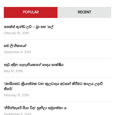
POPULAR
RECENT
සෙක්ස් ඇන්ඩ් ලව් – බ්‍රා සහ ‘ලේ’
February 15, 2016
සම ලිංගිකයෝ
September 9, 2013
පෑඩ් අඳින ගැහැනියකගේ හෘදය සාක්ෂිය
May 10, 2019
‘රහසිගතව ක්‍රියාත්මක වන කුලවාදය අවසන් කිරීමට කාලය උදාවී
තිබේ.’
February 15, 2016
‘හිමින්සැරේ පියා විදා‘ සුනිලා සමුගත්තා ය.
September 9, 2013