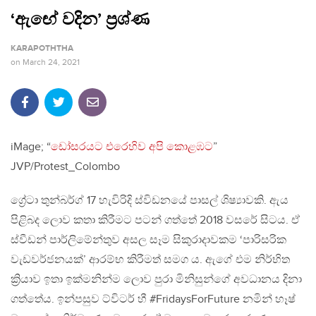
‘ඇඟේ වදින’ ප්‍රශ්ණ
KARAPOTHTHA
on
March 24, 2021
iMage; “
ඩෝසරයට එරෙහිව අපි කොළඹට
”
JVP/Protest_Colombo
ග්‍රේටා තුන්බර්ග් 17 හැවිරිදි ස්විඩනයේ පාසල් ශිෂ්‍යාවකි. ඇය
පිළිබද ලොව කතා කිරීමට පටන් ගත්තේ 2018 වසරේ සිටය. ඒ
ස්වීඩන් පාර්ලිමේන්තුව අසල සෑම සිකුරාදාවකම ‘පාරිසරික
වැඩවර්ජනයක්’ ආරම්භ කිරීමත් සමග ය. ඇගේ එම නිර්භිත
ක්‍රියාව ඉතා ඉක්මනින්ම ලොව පුරා මිනිසුන්ගේ අවධානය දිනා
ගත්තේය. ඉන්පසුව ට්විටර් හී #FridaysForFuture නමින් හෑෂ්