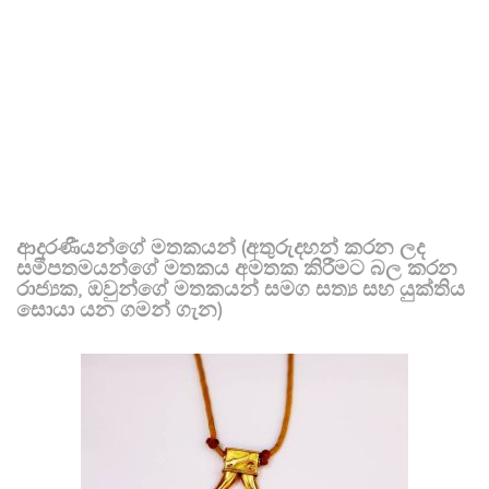
ආදරණීයන්ගේ මතකයන් (අතුරුදහන් කරන ලද
සමීපතමයන්ගේ මතකය අමතක කිරීමට බල කරන
රාජ්‍යක, ඔවුන්ගේ මතකයන් සමග සත්‍ය සහ යුක්තිය
සොයා යන ගමන් ගැන)