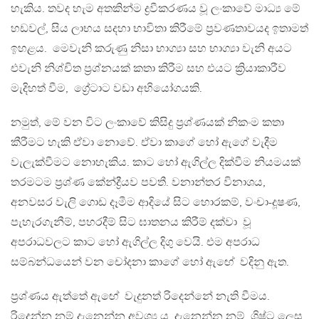
හැකිය. තවද හැම අතකින්ම ද්‍රවීකරණය වූ ලංකාවේ මාධ්‍ය මේ
හඩවල්, සිය ලාභය සදහා භාවිතා කිරීමේ ප්‍රවණතාවයද ඉතාමත්
ඉහළය. මෙවැනි කරුණු නිසා භාග්‍යා සහ භාග්‍යා වැනි අයට
එවැනි නිශ්චිත ප්‍රශ්නයක් කතා කිරීම සහ එයට ක්‍රියාකාරීව
මැදිහත් වීම, ග්‍රේටාට වඩා අභියෝගයකි.
නමුත්, මේ වන විට ලංකාවේ කිසිදු ප්‍රශ්ණයක් නිකංම කතා
කීරීමට හැකි ඒවා නොවේ. ඒවා කාගේ හෝ ඇගේ වැදීම
වැලැක්වීමට නොහැකිය. කාට හෝ ඇගිල්ල දික්වීම නියමයක්
තරමටම ප්‍රශ්ණ කේන්ද්‍රීයව පවතී. වනාන්තර විනාශය,
අනවසර වැලි ගොඩ දෑමීම ආදියේ සිට හොරකම්, වංචා-දූෂණ,
පැහැරගැනීම්, පහරදීම් සිට ඝාතනය කිරීම් දක්වා වූ
අපරාධවලට කාට හෝ ඇගිල්ල දිගු වෙයි. එම අපරාධ
සම්බන්ධයෙන් වන චෝදනා කාගේ හෝ ඇඟේ වදිනු ඇත.
ප්‍රශ්ණය ඇත්තේ ඇඟේ වැදුනත් රිදෙන්නේ නැති වීමය.
රිදෙන්න නම් දැනෙන්න අවශ්‍ය ය. දැනෙන්න නම්, ශිෂ්ට ලෙස