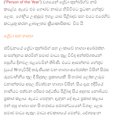
(“
Person of the Year
”) වශයෙන් ග්‍රේටා තුන්බර්ග්ව නම්
කළේය. ඇයට එම ගෞරව නාමය හිමිවීමට ප්‍රධාන හේතුව
ලෙස, ගෝලීය උණුසුම ඉහළ යාම පිළිබදව සහ එයට එරෙහිව
කටයුතු කරන ළාබාලතම ක්‍රියාකාරිකාව වීම යි.
ග්‍රේටා සහ භාග්‍යා
ස්වීඩනයේ ග්‍රේටා තුන්බර්ග් සහ ලංකාවේ භාග්‍යා අබේරත්න
සංසන්දනය කරමින් සමාජ මාධ්‍ය තුළ විවිද අන්තර්ගතයන්
පසුගිය දිනවල පළවෙමින් තිබිණි. එයට ආසන්නම හේතුව
වූයේ 19 හැවිරිදි තරුණියක වන භාග්‍යා අබේරත්න විසින් සිරස
රූපවාහිනිය තුල දී සිදුකල ප්‍රකාශයකි. සිංහරාජ ලෝක උරුම
වනාන්තරය අසල ජීවත්වන භාග්‍යා විසින්, සිය දෑස ඉදිරියේ
හානියට පත්වන පරිසර පද්ධතිය පිළිබද සිය අදහස නොබියව
ප්‍රකාශ කළාය. ඇයට පෙනුන, දැනුන දේ ඇය ප්‍රකාශ කළාය.
ඉන් පසු භාග්‍යා සහ සිංහරාජය සම්බන්ධයෙන් විශාල ලෙස
සමාජ මාධ්‍ය ඇතුලු මාධ්‍ය අවකාශයේ මෙන්ම, දේශපාලන