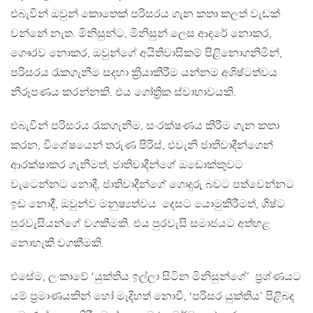
එබැවින් ඔවුන් කොතෙක් පරිසරය ගැන කතා කලත් වැඩක්
වන්නේ නැත. මිනිසුන්ට, මිනිසුන් ලෙස ආදරේ නොකර,
ගෞරව නොකර, ඔවුන්ගේ අයිතිවාසිකම් පිළිනොගනිමින්,
පරිසරය රැකගැනීම සදහා ක්‍රියාකිරීම යන්නම අශිෂ්ටත්වය
නිරූපණය කරන්නකි. එය ගෝත්‍රික ස්වාභාවයකි.
එබැවින් පරිසරය රැකගැනීම, සංරක්ෂණය කිරීම ගැන කතා
කරන, විශේෂයෙන් තරුණ පිරිස්, එවැනි ජාතිවාදීන්ගෙන්
ආරක්ෂාකර ගැනීමත්, ජාතිවාදීන්ගේ ඔඩොක්කුවට
වැටෙන්නට නොදී, ජාතිවාදීන්ගේ ගොදුරු බවට පත්වෙන්නට
ඉඩ නොදී, ඔවුන්ව මනුෂ්‍යත්වය දෙසට යොමුකිරීමත්, ශිෂ්ට
පුරවැසියන්ගේ වගකීමකි. එය පුරවැසි සමාජයට අත්හළ
නොහැකි වගකීමකි.
එසේම, ලංකාවේ ‘යුක්තිය ඉල්ලා සිටින මිනිසුන්ගේ’ ප්‍රශ්ණයට
යම් ප්‍රමාණයකින් හෝ මැදිහත් නොවී, ‘පරිසර යුක්තිය’ පිළිබද