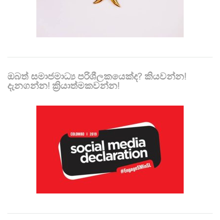
ඔබත් සමාජමාධ්‍ය පරිශීලකයෙක්ද? කියවන්න!
දැනගන්න! ක්‍රියාත්මකවන්න!