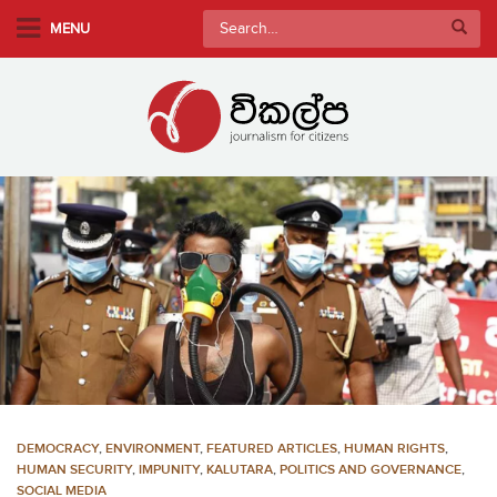
S
Search
MENU
k
for:
i
p
t
o
m
a
i
n
c
o
n
t
e
n
DEMOCRACY
,
ENVIRONMENT
,
FEATURED ARTICLES
,
HUMAN RIGHTS
,
t
HUMAN SECURITY
,
IMPUNITY
,
KALUTARA
,
POLITICS AND GOVERNANCE
,
SOCIAL MEDIA