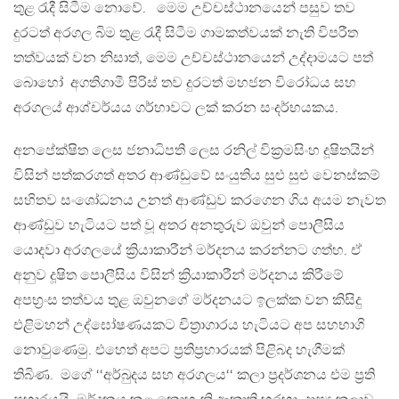
තුළ රැදී සිටීම නොවේ. මෙම උච්චස්ථානයෙන් පසුව තව
දුරටත් අරගල බිම තුළ රැදී සිටීම ගාමකත්වයක් නැති විපරීත
තත්වයක් වන නිසාත්, මෙම උච්චස්ථානයෙන් උද්දාමයට පත්
බොහෝ අගතිගාමී පිරිස් තව දුරටත් මහජන විරෝධය සහ
අරගලය් ආශ්චර්යය ගර්හාවට ලක් කරන සංදර්භයකය.
අනපේක්ෂිත ලෙස ජනාධිපති ලෙස රනිල් වික්‍රමසිංහ දූෂිතයින්
විසින් පත්කරගත් අතර ආණ්ඩුවේ සංයුතිය සුළු සුළු වෙනස්කම්
සහිතව සංශෝධනය උනත් ආණ්ඩුව කරගෙන ගිය අයම නැවත
ආණ්ඩුව හැටියට පත් වූ අතර අනතුරුව ඔවුන් පොලීසිය
යොදවා අරගලයේ ක්‍රියාකාරීන් මර්දනය කරන්නට ගත්හ. ඒ
අනුව දූෂිත පොලීසිය විසින් ක්‍රියාකාරීන් මර්දනය කිරීමේ
අපභ්‍රංස තත්වය තුළ ඔවුනගේ මර්දනයට ඉලක්ක වන කිසිදු
එළිමහන් උද්ඝෝෂණයකට චිත්‍රාගාරය හැටියට අප සහභාගි
නොවුණෙමු. එහෙත් අපට ප්‍රතිප්‍රහාරයක් පිළිබද හැගීමක්
තිබිණ. මගේ ‘‘අර්බුදය සහ අරගලය‘‘ කලා ප්‍රදර්ශනය එම ප්‍රති