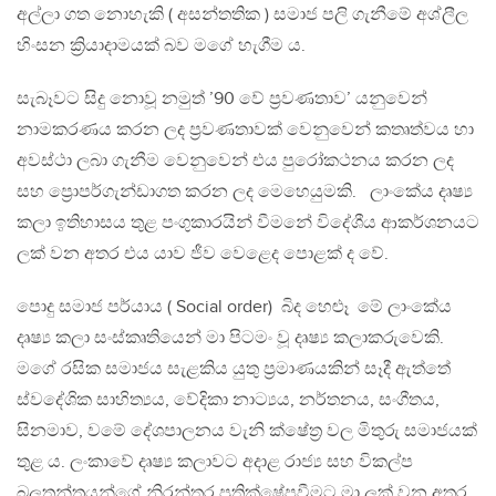
අල්ලා ගත නොහැකි ( අසන්තතික ) සමාජ පලි ගැනීමේ අශ්ලීල
හිංසන ක්‍රියාදාමයක් බව මගේ හැගීම ය.
සැබෑවට සිදු නොවූ නමුත් ’90 වේ ප්‍රවණතාව’ යනුවෙන්
නාමකරණය කරන ලද ප්‍රවණතාවක් වෙනුවෙන් කතෘත්වය හා
අවස්ථා ලබා ගැනීම වෙනුවෙන් එය පුරෝකථනය කරන ලද
සහ ප්‍රොපර්ගැන්ඩාගත කරන ලද මෙහෙයුමකි. ලාංකේය දෘෂ්‍ය
කලා ඉතිහාසය තුළ පංගුකාරයින් වීමනේ විදේශීය ආකර්ශනයට
ලක් වන අතර එය යාව ජීව වෙළෙද පොළක් ද වේ.
පොදු සමාජ පර්යාය ( Social order) බිද හෙළූ මේ ලාංකේය
දෘෂ්‍ය කලා සංස්කෘතියෙන් මා පිටමං වූ දෘෂ්‍ය කලාකරුවෙකි.
මගේ රසික සමාජය සැළකිය යුතු ප්‍රමාණයකින් සෑදී ඇත්තේ
ස්වදේශික සාහිත්‍යය, වේදිකා නාට්‍යය, නර්තනය, සංගීතය,
සිනමාව, වමේ දේශපාලනය වැනි ක්ෂේත්‍ර වල මිතුරු සමාජයක්
තුළ ය. ලංකාවේ දෘෂ්‍ය කලාවට අදාළ රාජ්‍ය සහ විකල්ප
බලතන්ත්‍රයන්ගේ නිරන්තර ප්‍රතික්ෂේපවීමට මා ලක් වන අතර