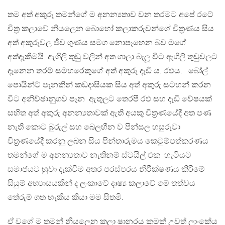
තම අත් අකුරු තමන්ගේ ම අනන්‍යතාව වන තරමට අපේ රටේ
චිත්‍ර කලාවේ නියලෙන බොහෝ කලාකරුවන්ගේ චිත්‍රණය සිය
අත් අකුරුවල ජීව ගුණය සමග නොපෑහෙන බව මගේ
අත්දැකීමයි. ඇගිලි තුඩු වලින් අත ගාලා බැලූ විට ඇගිලි තුඩුවලට
දැනෙන තරම් සමහරෙකුගේ අත් අකුරු දැඩි ය. රළුය. බෝල්
පොයින්ට් පෑනකින් කඩදාසියක සිය අත් අකුරු සටහන් කරන
විට අනිච්ඡානුගව පෑන ඇතුලට තෙරපී රළු සහ දැඩි වේෂයක්
සහිත අත් අකුරු අනන්‍යතාවක් ඇති අයකු චිත්‍රණයේදී අත පණ
නැති කොට බුරුල් සහ බෙලහීන ව පින්සල හසුරුවා
චිත්‍රණයේදී කරනු ලබන සිය පින්තාරුමය කෙටුම්පත්කරණය
තමන්ගේ ම අනන්‍යතාව නැතිනම් ස්ටයිල් එක හැටියට
සමාජයට හුවා දැක්වීම අතර පරස්පරය නිරීක්ෂණය කිරීමේ
සියුම් අභ්‍යාසයකින් ද ලංකාවේ දෘෂ්‍ය කලාවේ මේ තත්වය
තේරුම් ගත හැකිය කියා මම සිතමි.
ඒ වගේ ම තමන් නියලෙන කලා ෂානරය කුමක් උවත් ලාංකේය