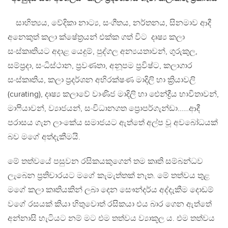
සාහිත්‍යය, වේදිකා නාට්‍ය, සංගීතය, නර්තනය, සිනමාව ආදී
අනෙකුත් කලා ක්ෂේත්‍රයන් එක්ක ගත් විට දෘෂ්‍ය කලා
සංස්කෘතියට අදාළ යෙදුම්, පුද්ගල අන්‍යයතාවන්, ගුරුකුල,
සම්ප්‍රදා, සංධිස්ථාන, ප්‍රවණතා, අනූපම ප්‍රවිෂ්ට, කලාගාර
සංස්කෘතිය, කලා ප්‍රදර්ශන අභිරක්ෂණ මාදිලි හා ක්‍රියාවලි
(curating), දෘෂ්‍ය කලාවේ වාණිජ මාදිලි හා ඓන්ද්‍රීය භාවිතාවන්,
මාෆියාවන්, ව්‍යාජයන්, සංවිධානගත ප්‍රොපර්ගැන්ඩා……ආදී
පරාසය ගැන ලාංකේය සමාජයට ඇත්තේ අල්ප වූ අවබෝධයක්
බව මගේ අත්දැකීමයි.
මේ තත්වයේ පසුවන රසිකයකුගෙන් තම කෘති සම්බන්ධව
ලැබෙන ප්‍රතිචාරයට මගේ කැමැත්තක් නැත. මේ තත්වය තුළ
මගේ කලා කෘතියකින් ලබා දෙන සෞන්දර්ය අද්දැකීම දොඩම්
වගේ රසයක් කියා හිතුවොත් රසිකයා එය බාර ගෙන ඇත්තේ
අන්නාසි හැටියට නම් මට එම තත්වය ව්‍යාකූල ය. එම තත්වය