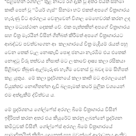
“එළිමහන් රගහල‘‘ තුළ නාට්‍ය රග දැක් වූ අතර එයත් සිනමා
කෘති පෙන් වූ ‘‘ටියර් ගෑස්‘‘ සිනමා හට් එකත් අපගේ චිත්‍රාගාරය
හැරුණු විට අරගලය වෙනුවෙන් විශාල මෙහෙවරක් කරන ලද
කලා මධ්‍යස්ථාන දෙකක් වේ. එක පැත්තකින් අපගේ චිත්‍රාගාරය
සහ චිත්‍ර මැරයින් විසින් ගිනිබත් කිරීමත් අපගේ චිත්‍රාගාරයට
ආබද්ධව පවත්වාගෙන ආ කලාගාරයේ චිත්‍ර මැදියම් රැයත් පහු
වෙන තෙක් වැල නොකැඩී පොදු ජනයා නැරඹීම එය එතෙක්
නොදුටු විරූ තත්වය නිසාත් මට ලංකාවේ දෘෂ්‍ය කලා රසිකයා
පිළිබදව තිබුණ ඇල්මැරුණ හැගීම වෙනස් වූ බවද මම සිහිපත්
කළ යුතුය. මේ කලා ප්‍රදර්ශනයේ කලා කෘති මට අරගලයෙන්
වියුක්තව නොහිතන්න දැඩි බලපෑමක් කරේ මුලික වශයෙන්
එම අත්දැකීම් ද්විත්වය ය.
මේ ප්‍රදර්ශනය ගෝල්ෆේස් අරගල බිමේ චිත්‍රාගාරය විසින්
ඉදිරිපත් කරන අතර එය කියුරේට් කරනු ලබන්නේ ප්‍රදර්ශන
කමිටුවක් විසිනි. ගෝල්ෆේස් අරගල බිමේ චිත්‍රාගාරයේ
සාමාජිකයින් කිහිප දෙනෙක් සහ ඔවුන්ගේ ආරාධනය ඇතිව