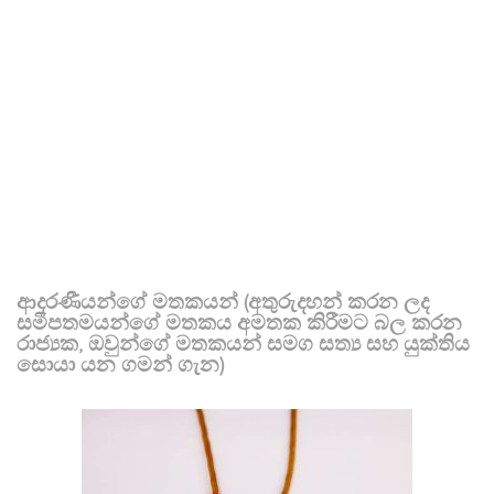
ආදරණීයන්ගේ මතකයන් (අතුරුදහන් කරන ලද
සමීපතමයන්ගේ මතකය අමතක කිරීමට බල කරන
රාජ්‍යක, ඔවුන්ගේ මතකයන් සමග සත්‍ය සහ යුක්තිය
සොයා යන ගමන් ගැන)