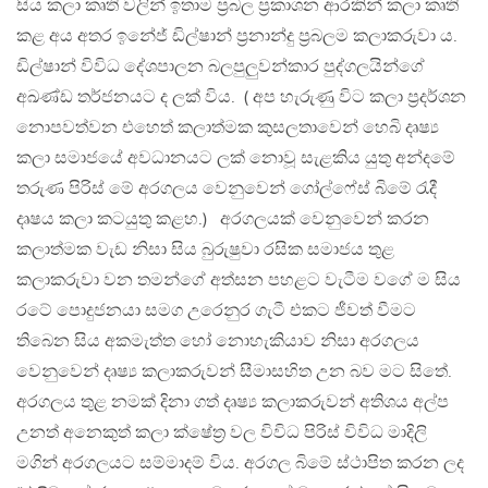
සිය කලා කෘති වලින් ඉතාම ප්‍රබල ප්‍රකාශන ආරකින් කලා කෘති
කළ අය අතර ඉනේජ් ඩිල්ෂාන් ප්‍රනාන්දු ප්‍රබලම කලාකරුවා ය.
ඩිල්ෂාන් විවිධ දේශපාලන බලපුලුවන්කාර පුද්ගලයින්ගේ
අඛණ්ඩ තර්ජනයට ද ලක් විය. ( අප හැරුණු විට කලා ප්‍රදර්ශන
නොපවත්වන එහෙත් කලාත්මක කුසලතාවෙන් හෙබි දෘෂ්‍ය
කලා සමාජයේ අවධානයට ලක් නොවූ සැළකිය යුතු අන්දමේ
තරුණ පිරිස් මේ අරගලය වෙනුවෙන් ගෝල්ෆේස් බිමේ රැදී
දෘෂය කලා කටයුතු කළහ.) අරගලයක් වෙනුවෙන් කරන
කලාත්මක වැඩ නිසා සිය බුරුෂුවා රසික සමාජය තුළ
කලාකරුවා වන තමන්ගේ අත්සන පහළට වැටීම වගේ ම සිය
රටේ පොදුජනයා සමග උරෙනුර ගැටී එකට ජීවත් වීමට
තිබෙන සිය අකමැත්ත හෝ නොහැකියාව නිසා අරගලය
වෙනුවෙන් දෘෂ්‍ය කලාකරුවන් සීමාසහිත උන බව මට සිතේ.
අරගලය තුළ නමක් දිනා ගත් දෘෂ්‍ය කලාකරුවන් අතිශය අල්ප
උනත් අනෙකුත් කලා ක්ෂේත්‍ර වල විවිධ පිරිස් විවිධ මාදිලි
මගින් අරගලයට සම්මාදම් විය. අරගල බිමේ ස්ථාපිත කරන ලද