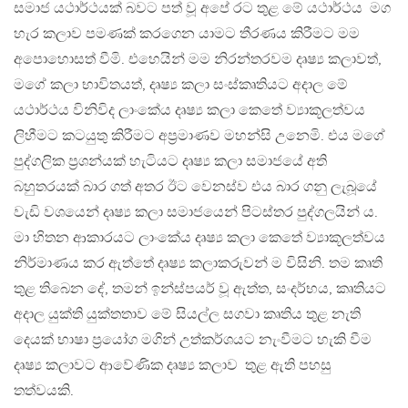
සමාජ යථාර්ථයක් බවට පත් වූ අපේ රට තුළ මේ යථාර්ථය මග
හැර කලාව පමණක් කරගෙන යාමට තීරණය කිරීමට මම
අපොහොසත් වීමි. එහෙයින් මම නිරන්තරවම දෘෂ්‍ය කලාවත්,
මගේ කලා භාවිතයත්, දෘෂ්‍ය කලා සංස්කෘතියට අදාල මේ
යථාර්ථය විනිවිද ලාංකේය දෘෂ්‍ය කලා කෙතේ ව්‍යාකූලත්වය
ලිහීමට කටයුතු කිරීමට අප්‍රමාණව මහන්සි උනෙමි. එය මගේ
පුද්ගලික ප්‍රශන්යක් හැටියට දෘෂ්‍ය කලා සමාජයේ අති
බහුතරයක් බාර ගත් අතර ඊට වෙනස්ව එය බාර ගනු ලැබූයේ
වැඩි වශයෙන් දෘෂ්‍ය කලා සමාජයෙන් පිටස්තර පුද්ගලයින් ය.
මා හිතන ආකාරයට ලාංකේය දෘෂ්‍ය කලා කෙතේ ව්‍යාකූලත්වය
නිර්මාණය කර ඇත්තේ දෘෂ්‍ය කලාකරුවන් ම විසිනි. තම කෘති
තුළ තිබෙන දේ, තමන් ඉන්ස්පයර් වූ ඇත්ත, සංදර්භය, කෘතියට
අදාල යුක්ති යුක්තතාව මේ සියල්ල සගවා කෘතිය තුළ නැති
දෙයක් භාෂා ප්‍රයෝග මගින් උත්කර්ශයට නැංවීමට හැකි වීම
දෘෂ්‍ය කලාවට ආවේණික දෘෂ්‍ය කලාව තුළ ඇති පහසු
තත්වයකි.