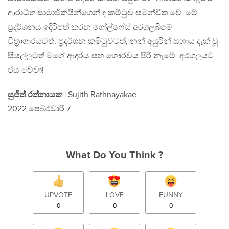
ආරාධිත සාමාජිකයින්ගෙන් ද කමිටුව සමන්විත වේ. මේ
ප්‍රදර්ශනය ඉදිරිපත් කරන ගෝල්ෆේස් අරගලබිමේ
චිත්‍රාගාරයටත්, ප්‍රදර්ශන කමිටුවටත්, නන් අයුරින් සහාය දැක් වූ
සියල්ලටත් මගේ ආදරය සහ ගෞරවය පිරි නැමේ. අරගලයට
ජය වේවා!
සුජිත් රත්නායක
| Sujith Rathnayakae
2022 පෙබරවාරි 7
What Do You Think ?
UPVOTE
LOVE
FUNNY
0
0
0