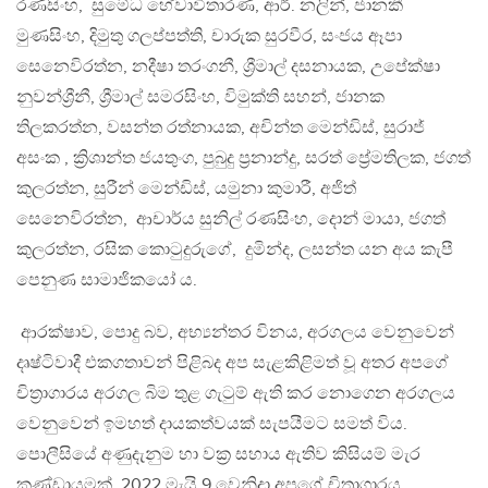
රණසිංහ, සුමේධ හේවාවිතාරණ, ආර්. නලින්, ජානකී
මුණසිංහ, දිමුතු ගලප්පත්ති, චාරුක සුරවීර, සංජය ඈපා
සෙනෙවිරත්න, නදීෂා තරංගනී, ශ්‍රීමාල් දසනායක, උපේක්ෂා
නුවන්ශ්‍රීනී, ශ්‍රීමාල් සමරසිංහ, විමුක්ති සහන්, ජානක
තිලකරත්න, වසන්ත රත්නායක, අචින්ත මෙන්ඩිස්, සුරාජ්
අසංක , ක්‍රිශාන්ත ජයතුංග, පුබුදු ප්‍රනාන්දු, සරත් ප්‍රේමතිලක, ජගත්
කුලරත්න, සුරීන් මෙන්ඩිස්, යමුනා කුමාරී, අජිත්
සෙනෙවිරත්න, ආචාර්ය සුනිල් රණසිංහ, දොන් මායා, ජගත්
කුලරත්න, රසික කොටුදුරුගේ, දුමින්ද, ලසන්ත යන අය කැපී
පෙනුණ සාමාජිකයෝ ය.
ආරක්ෂාව, පොදු බව, අභ්‍යන්තර විනය, අරගලය වෙනුවෙන්
දෘෂ්ටිවාදී එකගතාවන් පිළිබද අප සැළකිළිමත් වූ අතර අපගේ
චිත්‍රාගාරය අරගල බිම තුළ ගැටුම් ඇති කර නොගෙන අරගලය
වෙනුවෙන් ඉමහත් දායකත්වයක් සැපයීමට සමත් විය.
පොලීසියේ අණුදැනුම හා වක්‍ර සහාය ඇතිව කිසියම් මැර
කණ්ඩායමක් 2022 මැයි 9 වෙනිදා අපගේ චිත්‍රාගාරය