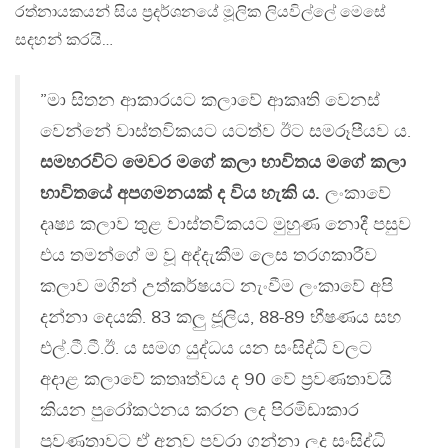
රත්නායකයන් සිය ප්‍රදර්ශනයේ මූලික ලියවිල්ලේ මෙසේ
සදහන් කරයි…
”මා සිතන ආකාරයට කලාවේ ආකෘති වෙනස්
වෙන්නේ වාස්තවිකයට යටත්ව ඊට සමරූපීයව ය.
සමහරවිට මෙවර මගේ කලා භාවිතය මගේ කලා
භාවිතයේ අපගමනයක් ද විය හැකි ය.
ලංකාවේ
දෘෂ්‍ය කලාව තුළ වාස්තවිකයට මුහුණ නොදී පසුව
එය තමන්ගේ ම වූ අද්දැකීම ලෙස තරගකාරීව
කලාව මගින් උත්කර්ෂයට නැංවීම ලංකාවේ අපි
දන්නා දෙයකි. 83 කලු ජූලිය, 88-89 භීෂණය සහ
එල්.ටී.ටී.ඊ. ය සමග යුද්ධය යන සංසිද්ධි වලට
අදාළ කලාවේ කතෘත්වය ද 90 වේ ප්‍රවණතාවයි
කියන පුරෝකථනය කරන ලද පිරමිඩාකාර
ප්‍රවණතාවට ඒ අනුව පවරා ගන්නා ලද සංසිද්ධි