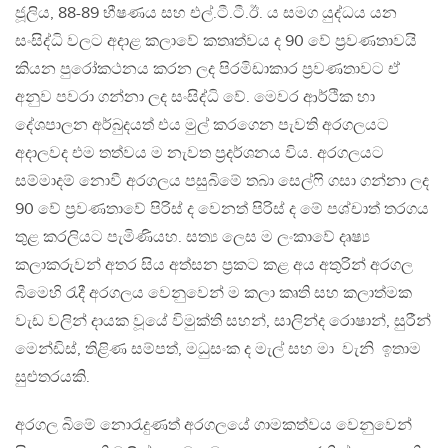
ජූලිය, 88-89 භීෂණය සහ එල්.ටී.ටී.ඊ. ය සමග යුද්ධය යන
සංසිද්ධි වලට අදාළ කලාවේ කතෘත්වය ද 90 වේ ප්‍රවණතාවයි
කියන පුරෝකථනය කරන ලද පිරමිඩාකාර ප්‍රවණතාවට ඒ
අනුව පවරා ගන්නා ලද සංසිද්ධි වේ. මෙවර ආර්ථික හා
දේශපාලන අර්බුදයත් එය මුල් කරගෙන පැවති අරගලයට
අදාලවද එම තත්වය ම නැවත ප්‍රදර්ශනය විය. අරගලයට
සම්මාදම් නොවී අරගලය පසුබිමේ තබා සෙල්ෆි ගසා ගන්නා ලද
90 වේ ප්‍රවණතාවේ පිරිස් ද වෙනත් පිරිස් ද මේ පශ්චාත් තරගය
තුළ කරලියට පැමිණියහ. සත්‍ය ලෙස ම ලංකාවේ දෘෂ්‍ය
කලාකරුවන් අතර සිය අත්සන ප්‍රකට කළ අය අතුරින් අරගල
බිමෙහි රැදී අරගලය වෙනුවෙන් ම කලා කෘති සහ කලාත්මක
වැඩ වලින් දායක වූයේ විමුක්ති සහන්, සාලින්ද රොෂාන්, සුරීන්
මෙන්ඩිස්, තිළිණ සම්පත්, මධුසංක ද මැල් සහ මා වැනි ඉතාම
සුළුතරයකි.
අරගල බිමේ නොරැදුණත් අරගලයේ ගාමකත්වය වෙනුවෙන්