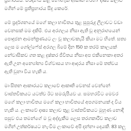
ප්‍රහාරයයි. මර්දනය කළ නොහැකි ආකෘති හරහා දෘෂ්‍ය කලාව
මගින් මේ ප්‍රතිප්‍රහාරය සිදු කෙරේ.
මේ ප්‍රදර්ශනයේ මගේ කලා භාවිතය තුළ සුපුරුදු ලීලාවට වඩා
වෙනසක් මම දකිමි. එය අරගලය නිසා ඇති වූ අනුරාගයෙන්
පොදුජන ආමන්ත්‍රණයට ලං වූ කලාවකැයි කියා මට හිතේ. සත්‍ය
ලෙස ම ගෝල්ෆේස් අරගල බිමේ දින 150 ක තරම් කාලයක්
නේවාසිකව ගත කළ දුෂ්කර ජීවිතය නිසා අප එකිනෙකා අතර
ඇති උන අන්‍යෝන්‍ය විශ්වාසය හා ආදරය නිසා මේ තත්වය
ඇති වුනා විය හැකි ය.
මා සිතන ආකාරයට කලාවේ ආකෘති වෙනස් වෙන්නේ
වාස්තවිකයට යටත්ව ඊට සමරූපීයව ය. සමහරවිට මෙවර
මගේ කලා භාවිතය මගේ කලා භාවිතයේ අපගමනයක් ද විය
හැකි ය. ලංකාවේ දෘෂ්‍ය කලාව තුළ වාස්තවිකයට මුහුණ නොදී
පසුව එය තමන්ගේ ම වූ අද්දැකීම ලෙස තරගකාරීව කලාව
මගින් උත්කර්ෂයට නැංවීම ලංකාවේ අපි දන්නා දෙයකි. 83 කලු