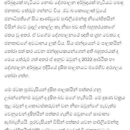
අර්බුදයක් හැටියට නොව දේශපාලන අර්බුදයක් හැටියට පොදු
ජනතාව තේරුම් ගන්නට විය. රට බංකොලොත් වූයේ
ජනාධිපතිගේ සිට ආණ්ඩුවේ පාර්ලිමේන්තු නියෝජිතයින්
විසින් රටේ මුදල් කොල්ල කෑ නිසා බව අති බහුතරයකගේ
මතය වූ අතර, ඒ වගේම දේශපාලනයේ ඥාති සංග්‍රහ වෙතට ද
ජනතාවගේ අවධානය ලක් විය. සිය ඡන්දයෙන් ම පාලකයින්
තෝරා පත් කර යවන ඡන්දදායකයන්ගෙන් අති බහුතරයක් ද
මෙය තේරුම් ගත් අතර ඒ අනුව ඔවුන් ද 2022 ආර්ථික හා
දේශපාලන අර්බුදය ඉදිරියේ දූෂිත පාලනයට එරෙහිව අරගලය
තෝරා ගත්හ.
යම් රටක පුරවැසියන් දූෂිත පාලකයින් පත්කර ගනු
ලබන්නේනම් ඔවුන් ද දූෂිත බව මගේ හැගීමයි. මේ දූෂණ චක්‍රය
තුළ ඔවුන් ද කොටස්කරුවන් වන නිසා ඔවුන්ගේ පැවැත්ම
වෙනුවෙන් දූෂිතයින් පත්කර ගැනීම ඔවුනගේ සාමාන්‍ය
ඇබ්බැහියයි. පුරවැසියන් විසින් පත්කර යවන පාර්ලිමේන්තු