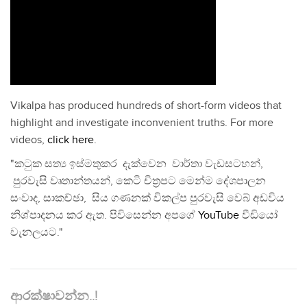
Vikalpa has produced hundreds of short-form videos that
highlight and investigate inconvenient truths. For more
videos,
click here
.
"කටුක සත්‍ය ඉස්මතුකර දැක්වෙන වාර්තා වැඩසටහන්,
පුරවැසි වෘතාන්තයන්, කෙටි චිත්‍රපට මෙන්ම දේශපාලන
සංවාද, සාකච්ඡා, සිය ගණනක් විකල්ප පුරවැසි වෙබ් අඩවිය
නිශ්පාදනය කර ඇත. පිවිසෙන්න අපගේ
YouTube
වීඩියෝ
චැනලයට."
ආරක්ෂාවන්න..!