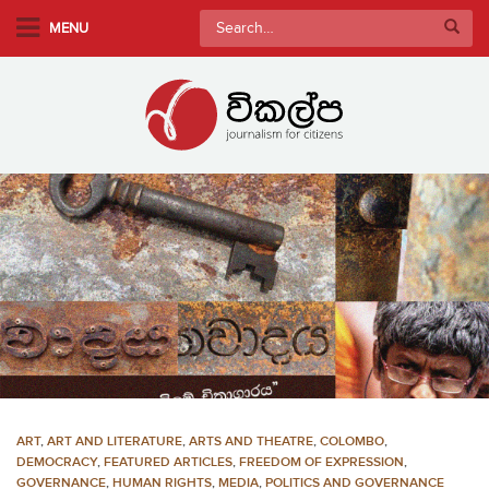
S
Search
MENU
k
for:
i
p
t
o
m
a
i
n
c
o
n
t
e
n
ART
,
ART AND LITERATURE
,
ARTS AND THEATRE
,
COLOMBO
,
t
DEMOCRACY
,
FEATURED ARTICLES
,
FREEDOM OF EXPRESSION
,
GOVERNANCE
,
HUMAN RIGHTS
,
MEDIA
,
POLITICS AND GOVERNANCE