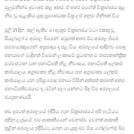
මුලුමනින්ම දවා අළු කළ අතර, ඒ අතර මගේත් චිත්‍රාගාරය තුළ
නිම වූ සැළකිය යුතු ප්‍රමාණයක චිත්‍ර ද ඒ අනුව ගිනිබත් විය.
ජූලි 21 දින කල් ඇතිව මා ඇතුළු චිත්‍රාගාරය වටා එකතු වූ
සියල්ලෝ ම අරගල බිමෙන් සමුගත් අතර ඊට අරගල බිමේ
සමහරෙකුගෙන් අප්‍රසාදය ද පළ විය. අරගලයේ ආදීනව පොදු
ජනයාගේ මැදිහත් වීමෙන් ලංකාවේ ප්‍රධානත ම රාජ්‍යතාන්ත්‍රික
මරමස්ථාන වන ජනාධිපති නිළ නිවාසය, ජනාධිපති ලේකම්
කාර්යාලය, අග්‍රාමාත්‍ය නිළ නිවාසය සහ අග්‍රාමාත්‍ය ලේකම්
කාර්යාලය යන පරිශ්‍ර පොදු ජනයා විසින් අත්පත් කරගත් අතර
ජනාධිපතිවරයාට ද, රටින් පලා යන්නට සිදු වීම අරගලයේ
ජයග්‍රහණයයි.
තව දුරටත් අරගලයේ ඉදිරිය ගැන චිත්‍රාගාරයේ අපි හැටියට
දකිනු ලැබූයේ එම ආකෘතියෙන් වෙනස්ව වෙනත් ආකෘති
තුළින් අරගලය ඉදිරියට ගෙන යා යුතු බව මිස ගෝල්ෆේස් බිම