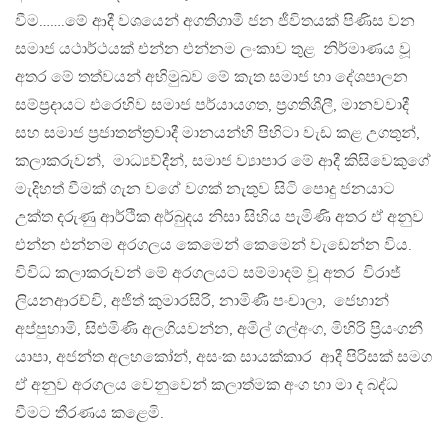
වීම…….මේ ආදී වශයෙන් අගතිගාමී ජන ජීවිතයක් පිණිස වන
සමාජ යථාර්ථයක් එන්න එන්නම ලංකාව තුළ නිර්මාණය වූ
අතර මේ තත්වයන් අභිමුඛව මේ කැත සමාජ හා දේශපාලන
සම්ප්‍රදායට එරෙහිව සමාජ පර්යායගත, ප්‍රගතිශීලී, මානවවාදී
සහ සමාජ ප්‍රජාතන්ත්‍රවාදී මානයන්හි පිහිටා වැඩ කළ උගතුන්,
කලාකරුවන්, මාධ්‍යව්දීන්, සමාජ ව්‍යාපාර මේ ආදී කිසිවෙකුගේ
මැදිහත් වීමක් ගැන වගේ වගක් නැතුව සිටි පොදු ජනයාට
උක්ත දරුණු ආර්ථික අර්බුදය නිසා සිහිය පැමිණි අතර ඒ අනුව
එන්න එන්නම අරගලය කෙමෙන් කෙමෙන් වැඩෙන්න විය.
විවිධ කලාකරුවන් මේ අරගලයට සම්මාදම් වූ අතර විරාජ්
ලියනආරච්චි, අජිත් කුමාරසිරි, නාමිණී පංචාලා, ජෙහාන්
අප්පුහාමි, සිළුමිණි අලගියවන්න, අමිල් ගල්අංග, මිහිරි ප්‍රියංගනී
යාපා, අජන්ත අලහකෝන්, අසංක සායක්කාර ආදී පිරිසක් සමග
ඒ අනුව අරගලය වෙනුවෙන් කලාත්මක අංග හා මා ද බද්ධ
වීමට තීරණය කළෙමි.