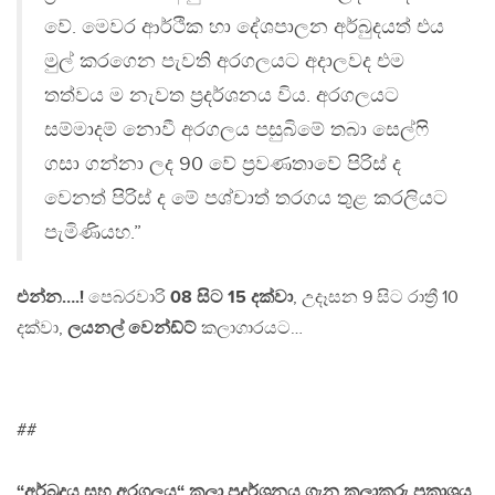
වේ. මෙවර ආර්ථික හා දේශපාලන අර්බුදයත් එය
මුල් කරගෙන පැවති අරගලයට අදාලවද එම
තත්වය ම නැවත ප්‍රදර්ශනය විය. අරගලයට
සම්මාදම් නොවී අරගලය පසුබිමේ තබා සෙල්ෆි
ගසා ගන්නා ලද 90 වේ ප්‍රවණතාවේ පිරිස් ද
වෙනත් පිරිස් ද මේ පශ්චාත් තරගය තුළ කරලියට
පැමිණියහ.”
එන්න….!
පෙබරවාරි
08 සිට 15 දක්වා
, උදෑසන 9 සිට රාත්‍රී 10
දක්වා,
ලයනල් වෙන්ඩ්ට්
කලාගාරයට…
##
“අර්බුදය සහ අරගලය“ කලා ප්‍රදර්ශනය ගැන කලාකරු ප්‍රකාශය