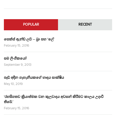
POPULAR
RECENT
සෙක්ස් ඇන්ඩ් ලව් – බ්‍රා සහ ‘ලේ’
February 15, 2016
සම ලිංගිකයෝ
September 9, 2013
පෑඩ් අඳින ගැහැනියකගේ හෘදය සාක්ෂිය
May 10, 2019
‘රහසිගතව ක්‍රියාත්මක වන කුලවාදය අවසන් කිරීමට කාලය උදාවී
තිබේ.’
February 15, 2016