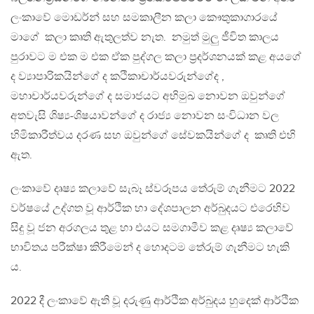
ලංකාවේ මොඩර්න් සහ සමකාලීන කලා කෞතුකාගාරයේ
මාගේ කලා කෘති ඇතුලත්ව නැත. නමුත් මුලු ජීවිත කාලය
පුරාවට ම එක ම එක ඒක පුද්ගල කලා ප්‍රදර්ශනයක් කළ අයගේ
ද ව්‍යාපාරිකයින්ගේ ද කථිකාචාර්යවරුන්ගේද ,
මහාචාර්යවරුන්ගේ ද සමාජයට අභිමුඛ නොවන ඔවුන්ගේ
අතවැසි ශිෂ්‍ය-ශිෂයාවන්ගේ ද රාජ්‍ය නොවන සංවිධාන වල
හිමිකාරීත්වය දරණ සහ ඔවුන්ගේ සේවකයින්ගේ ද කෘති එහි
ඇත.
ලංකාවේ දෘෂ්‍ය කලාවේ සැබෑ ස්වරූපය තේරුම් ගැනීමට 2022
වර්ෂයේ උද්ගත වූ ආර්ථික හා දේශපාලන අර්බුදයට එරෙහිව
සිදු වූ ජන අරගලය තුළ හා එයට සමගාමීව කළ දෘෂ්‍ය කලාවේ
භාවිතය පරීක්ෂා කිරීමෙන් ද හොදටම තේරුම් ගැනීමට හැකි
ය.
2022 දී ලංකාවේ ඇති වූ දරුණු ආර්ථික අර්බුදය හුදෙක් ආර්ථික