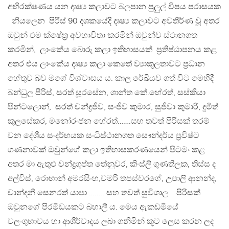
අභිරක්ෂණය යන දෘෂ්‍ය කලාවට බලපාන පුලුල් විෂය පරාසයක
නියලෙන පිරිස් 90 දශකයේදී දෘෂ්‍ය කලාවට අවතීර්ණ වූ අතර
ඔවුන් එම ක්ෂේත්‍ර අවභාවිතා කරමින් ඔවුන්ව ස්ථානගත
කරමින්, ලාංකේය බොරු කලා ඉතිහාසයක් ප්‍රතිෂ්ඨාපනය කළ
අතර එය ලාංකේය දෘෂ්‍ය කලා කෙතේ ව්‍යාකූලතාවට ප්‍රධාන
හේතුව බව මගේ විශ්වාසය ය. කාල රේඛීයව ගත් විට මෙහිදී
බන්ධුල පීරිස්, සරත් සූරසේන, ශාන්ත කේ.හේරත්, සස්කියා
පින්ටලොන්, සරත් චන්ද්‍රජීව, සංජීව කුමාර, සුජීවා කුමාරී, දුමිත්
කුලසේකර, මනෝරංජන හේරත්…….සහ තවත් පිරිසක් තරම්
වන දේශීය සංදර්භයක සංධිස්ථානගත සෞන්දර්ය ප්‍රවිෂ්ට
ගණනාවක් ඔවුන්ගේ කලා ඉතිහාසකරණයෙන් පිටමං කළ
අතර මා ඇතුළු චන්ද්‍රගුප්ත තේනුවර, කිංස්ලි ගුණතිලක, තිස්ස ද
අල්විස්, රොහාන් අමරසිංහ,චමරි තපස්වරගේ, උපාලි ආනන්ද,
චාන්දනී සෙනරත් යාපා …….. සහ තවත් සුවිශාල පිරිසක්
ඔවුනගේ පිරමිඩයකට බහාලී ය. මෙය ඇකඩමියේ
වලංගුභාවය හා ආශීර්වාදය ලබා ගනිමින් කූට ලෙස කරන ලද