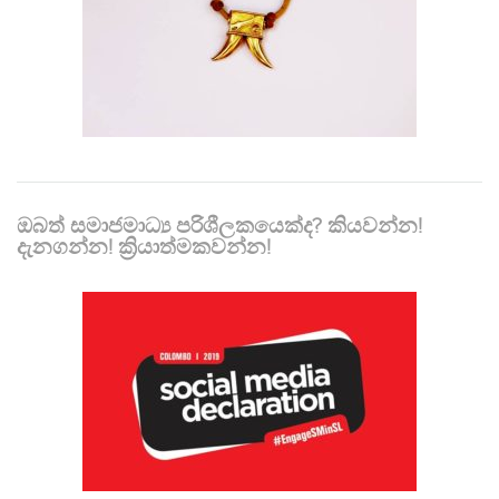
ඔබත් සමාජමාධ්‍ය පරිශීලකයෙක්ද? කියවන්න!
දැනගන්න! ක්‍රියාත්මකවන්න!