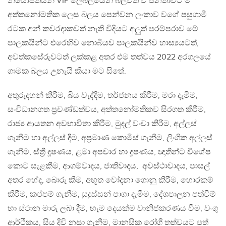
නියෝජිතයින් VIP ලේබලයෙන් බලවත් වී ජනතාවට ම
අත්තනෝමතික ලෙස බලය පෙන්වන ලංකාව වගේ පසුගාමී
රටක අන් කවරදාකවත් නැති විදියට අලුත් පරම්පරාව මේ
පාලකයින්ට එරෙහිව නොබියව පාලකයින්ව හාස්‍යයටත්,
අවත්කසේරුවටත් ලක්කළ අතර එම තත්වය 2022 අරගලයේ
ගාමක බලය උනැයි කියා මට සිතේ.
අතුරුදහන් කිරීම, බිය වැද්දීම, තර්ජනය කිරීම, මරා දැමීම,
සංවිධානගත ප්‍රචණ්ඩත්වය, අත්තනෝමතිකව සිරගත කිරීම,
රාජ්‍ය ආයතන අවභාවිතා කිරීම, මුදල් වංචා කිරීම, අල්ලස්
ගැනීම හා අල්ලස් දීම, අප්‍රමාණ කොමිස් ගැනීම, ලිංගික අල්ලස්
ගැනීම, ස්ත්‍රී දූෂණය, ළමා අපචාර හා දූෂණය, ඥාතීන්ට විශේෂ
කොට සැළකීම, ආගම්වාදය, ජාතිවාදය, අවස්ථාවාදය, පාසල්
අතර භේද, බොරු කීම, අභූත චෝදනා ගොනු කිරීම, හොරකම්
කිරීම, කප්පම් ගැනීම, සුදුස්සන් පාගා දැමීම, දේශපාලන පත්වීම්
හා ස්ථාන මාරු ලබා දීම, හැම දෙයක්ම වානිජකරණය වීම, වංගු
ආර්ථිකය, සිය දිවි නසා ගැනීම, මානසික රෝගී තත්වයට පත්