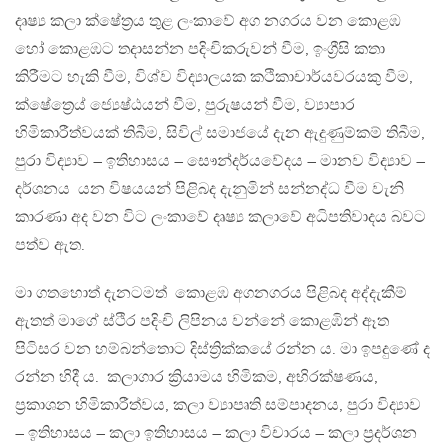
දෘෂ්‍ය කලා ක්ෂේත්‍රය තුළ ලංකාවේ අග නගරය වන කොළඹ
හෝ කොළඹට තදාසන්න පදිංචිකරුවන් වීම, ඉංග්‍රීසි කතා
කිරීමට හැකි වීම, විශ්ව විද්‍යාලයක කථිකාචාර්යවරයකු වීම,
ක්ෂේත්‍රෙය් ජ්‍යෙෂ්ඨයන් වීම, පුරුෂයන් වීම, ව්‍යාපාර
හිමිකාරීත්වයක් තිබීම, සිවිල් සමාජයේ දැන ඇදුණුම්කම් තිබීම,
පුරා විද්‍යාව – ඉතිහාසය – සෞන්දර්යවේදය – මානව විද්‍යාව –
දර්ශනය යන විෂයයන් පිළිබද දැනුමින් සන්නද්ධ වීම වැනි
කාරණා අද වන විට ලංකාවේ දෘෂ්‍ය කලාවේ අධිපතිවාදය බවට
පත්ව ඇත.
මා ගතහොත් දැනටමත් කොළඹ අගනගරය පිළිබද අද්දැකීම්
ඇතත් මාගේ ස්ථිර පදිංචි ලිපිනය වන්නේ කොළඹින් ඈත
පිටිසර වන හම්බන්තොට දිස්ත්‍රික්කයේ රන්න ය. මා ඉපදුණේ ද
රන්න හිදී ය. කලාගාර ක්‍රියාමය හිමිකම, අභිරක්ෂණය,
ප්‍රකාශන හිමිකාරීත්වය, කලා ව්‍යාපෘති සම්පාදනය, පුරා විද්‍යාව
– ඉතිහාසය – කලා ඉතිහාසය – කලා විචාරය – කලා ප්‍රදර්ශන