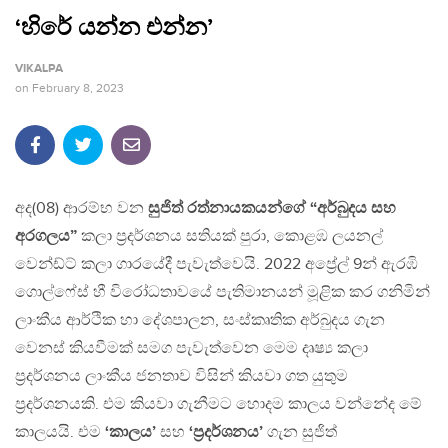
‘හිරේ යන්න එන්න’
VIKALPA
on
February 8, 2023
අද(08) ආරම්භ වන
සුජිත් රත්නායකයන්ගේ
“අර්බුදය සහ
අරගලය”
කලා ප්‍රදර්ශනය සතියක් පුරා, කොළඹ ලයනල්
වෙන්ඩ්ට් කලා ගාරයේදී පැවැත්වෙයි. 2022 අප්‍රේල් 9න් ඇරඹි
ගොල්ෆේස් හී විරෝධතාවයේ පැතිමානයන් මූළික කර ගනිමින්
ලාංකීය ආර්ථික හා දේශපාලන, සංස්කෘතික අර්බුදය ගැන
වෙනස් කියවීමක් සමග පැවැත්වෙන මෙම දෘෂ්‍ය කලා
ප්‍රදර්ශනය ලාංකීය ජනතාව විසින් කියවා ගත යුතුම
ප්‍රදර්ශනයකි. එම කියවා ගැනීමට හොදම කාලය වන්නේද මේ
කාලයයි. එම
‘කාලය’
සහ
‘ප්‍රදර්ශනය’
ගැන සුජිත්