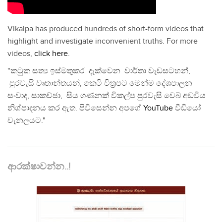
Vikalpa has produced hundreds of short-form videos that
highlight and investigate inconvenient truths. For more
videos,
click here
.
"කටුක සත්‍ය ඉස්මතුකර දැක්වෙන වාර්තා වැඩසටහන්,
පුරවැසි වෘතාන්තයන්, කෙටි චිත්‍රපට මෙන්ම දේශපාලන
සංවාද, සාකච්ඡා, සිය ගණනක් විකල්ප පුරවැසි වෙබ් අඩවිය
නිශ්පාදනය කර ඇත. පිවිසෙන්න අපගේ
YouTube
වීඩියෝ
චැනලයට."
ආරක්ෂාවන්න..!