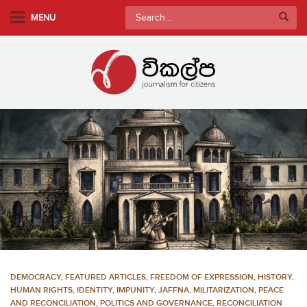
S
Search
MENU
k
for:
i
p
t
o
m
a
i
n
c
o
n
t
e
n
DEMOCRACY
,
FEATURED ARTICLES
,
FREEDOM OF EXPRESSION
,
HISTORY
,
t
HUMAN RIGHTS
,
IDENTITY
,
IMPUNITY
,
JAFFNA
,
MILITARIZATION
,
PEACE
AND RECONCILIATION
,
POLITICS AND GOVERNANCE
,
RECONCILIATION