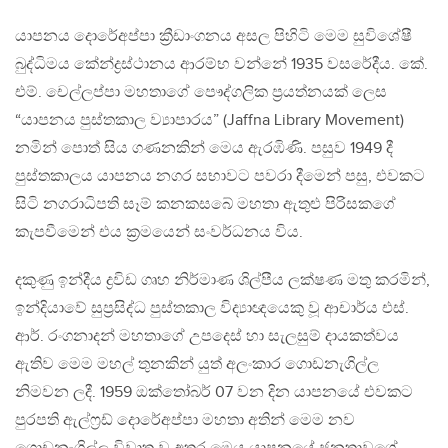
යාපනය දොරේඅප්පා ක්‍රීඩාංගනය අසල පිහිටි මෙම සුවිශේෂී
බුද්ධිමය කේන්ද්‍රස්ථානය ආරම්භ වන්නේ 1935 වසරේදීය. කේ.
එම්. චෙල්ලප්පා මහතාගේ පෞද්ගලික ප්‍රයත්නයක් ලෙස
“යාපනය පුස්තකාල ව්‍යාපාරය” (Jaffna Library Movement)
නමින් පොත් සිය ගණනකින් මෙය ඇරඹිණි. පසුව 1949 දී
පුස්තකාලය යාපනය නගර සභාවට පවරා දීමෙන් පසු, එවකට
සිටි නගරාධිපති සෑම් කනකසබේ මහතා ඇතුළු පිරිසකගේ
කැපවීමෙන් එය ක්‍රමයෙන් සංවර්ධනය විය.
දකුණු ඉන්දීය ද්‍රවිඩ ගෘහ නිර්මාණ ශිල්පීය ලක්ෂණ මතු කරමින්,
ඉන්දියාවේ සුප්‍රසිද්ධ පුස්තකාල විද්‍යාඥයෙකු වූ ආචාර්ය එස්.
ආර්. රංගනාදන් මහතාගේ උපදෙස් හා සැලසුම් දායකත්වය
ඇතිව මෙම මහල් තුනකින් යුත් අලංකාර ගොඩනැගිල්ල
නිමවන ලදී. 1959 ඔක්තෝබර් 07 වන දින යාපනයේ එවකට
පුරපති ඇල්ෆ්‍රඩ් දොරේඅප්පා මහතා අතින් මෙම නව