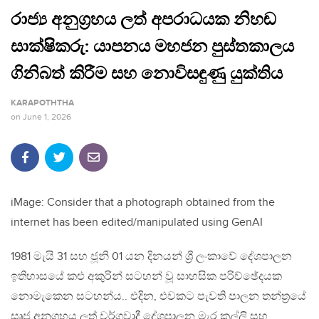
රාජ්‍ය අනුග්‍රහය ලත් අපරාධයක නිහඬ
සාක්ෂිකරු: යාපනය මහජන පුස්තකාලය
ගිනිබත් කිරීම සහ නොවිසඳුණු යුක්තිය
KARAPOTHTHA
on
June 1, 2026
iMage: Consider that a photograph obtained from the
internet has been edited/manipulated using GenAI
1981 මැයි 31 සහ ජූනි 01 යන දිනයන් ශ්‍රී ලංකාවේ දේශපාලන
ඉතිහාසයේ කළු අකුරින් සටහන් වූ සාහසික පරිච්ඡේදයක
නොමැකෙන සටහන්ය.. එදින, එවකට පැවති පාලන තන්ත්‍රයේ
සෘජු අනුග්‍රහය ලත් වර්ගවාදී දේශපාලන මැර කල්ලි සහ