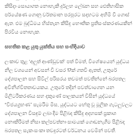
කිසිදා සොයාගත නොහැකි දුර්ලභ ලේඛන සහ ඓතිහාසික
පර්යේෂණ ගොනු වර්තමාන පරපුරට සදහටම අහිමි වී ගොස්
ඇත. එම බුද්ධිමය හිස්තැන කිසිදු භෞතික ප්‍රතිසංස්කරණයකින්
පිරවිය නොහැක.
සහතික කළ යුතු යුක්තිය සහ සංහිඳියාව
ලංකාව තුළ ‘අලුත් ආණ්ඩුවක්’ පත් වීමත්, විශේෂයෙන් යුද්ධය
නිල වශයෙන් අවසන් වී වසර 17ක් ගතවී ඇතත්, උතුරේ
දේශපාලන සහ සිවිල් පරිසරය තවමත් පවතින්නේ බරපතල
අවිනිශ්චිතතාවයකය. උතුරේ තදින් පවත්වාගෙන යන
මිලිටරීකරණය සහ දකුණේ පාලකයන් විසින් යුද්ධයේ
“විජයග්‍රහණ” සැමරීම මිස, යුද්ධයට හේතු වූ මූලික ගැටලුවලට
දේශපාලන විසඳුම් ලබා දීම පිළිබද කිසිදු අදහසක් ප්‍රකාශ
නොකිරීමත් නිසා කල්පවත්නා සාමයක් ගොඩනැගීම පිළිබද
බරපතල සැක-සංකා තවදුරටත් වර්ධනය වෙමින් පවතී.