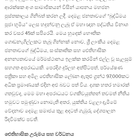
ආරක්ෂක අංශ සාමාජිකයන් විසින් යාපනය මහජන
පුස්තකාලය ගිනිබත් කරන ලදී. දෙමළ ජනතාවගේ “බුද්ධිමය
පූජා භූමිය” ලෙස හදුන්වනු ලැබූ ඒ මහා ඥාන පද්ධතිය විනාශ
කර වසර 45ක් සපිරෙයි. මෙය හුදෙක් භෞතික
ගොඩනැගිල්ලකට තැබූ ගින්නක් නොව, ශ්‍රී ලාංකීය දෙමළ
ජනතාවගේ බුද්ධිමය, සංස්කෘතික සහ ඓතිහාසික
අනන්‍යතාවයේ මර්මස්ථානය ඉලක්ක කරමින් එල්ල වූ සැලසුම්
සහගත අපරාධයකි. පෙරදිග දුර්ලභ අත්පිටපත්, පර්යේෂණ
පත්‍රිකා සහ අමිල ඓතිහාසික ලේඛන ඇතුළු ග්‍රන්ථ 97,000කට
අධික ප්‍රමාණයක් එදින අළු බවට පත් විය. දශක හතර හමාරක්
ගතවුවද, මෙම මහා අපරාධයට වගකිවයුත්තන් තවමත් නීතිය
හමුවට පමුණුවා නොමැති අතර, යුක්තිය වළලා දැමීමේ
වේදනාව දෙමළ සමාජය තුළ අදටත් ගැඹුරු දේශපාලන
රිදවීමක්ව පවතී.
ඓතිහාසික උරුමය සහ වර්ධනය