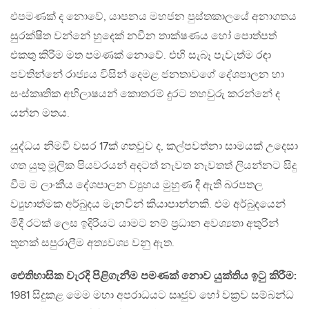
එපමණක් ද නොවේ, යාපනය මහජන පුස්තකාලයේ අනාගතය
සුරක්ෂිත වන්නේ හුදෙක් නවීන තාක්ෂණය හෝ පොත්පත්
එකතු කිරීම මත පමණක් නොවේ. එහි සැබෑ පැවැත්ම රඳා
පවතින්නේ රාජ්‍යය විසින් දෙමළ ජනතාවගේ දේශපාලන හා
සංස්කෘතික අභිලාෂයන් කොතරම් දුරට තහවුරු කරන්නේ ද
යන්න මතය.
යුද්ධය නිමවී වසර 17ක් ගතවුව ද, කල්පවත්නා සාමයක් උදෙසා
ගත යුතු මූලික පියවරයන් අදටත් නැවත නැවතත් ලියන්නට සිදු
වීම ම ලාංකීය දේශපාලන ව්‍යුහය මුහුණ දී ඇති බරපතල
ව්‍යුහාත්මක අර්බුදය මැනවින් කියාපාන්නකි. එම අර්බුදයෙන්
මිදී රටක් ලෙස ඉදිරියට යාමට නම් ප්‍රධාන අවශ්‍යතා අතුරින්
තුනක් සපුරාලීම අත්‍යවශ්‍ය වනු ඇත.
ඓතිහාසික වැරදි පිළිගැනීම පමණක් නොව යුක්තිය ඉටු කිරීම:
1981 සිදුකළ මෙම මහා අපරාධයට සෘජුව හෝ වක්‍රව සම්බන්ධ