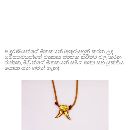
ආදරණීයන්ගේ මතකයන් (අතුරුදහන් කරන ලද
සමීපතමයන්ගේ මතකය අමතක කිරීමට බල කරන
රාජ්‍යක, ඔවුන්ගේ මතකයන් සමග සත්‍ය සහ යුක්තිය
සොයා යන ගමන් ගැන)