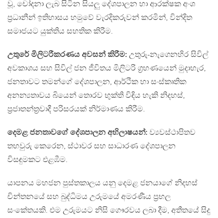
වූ, චෝදනා ලැබ සිටින සියලු දේශපාලන හා ආරක්ෂක අංශ
ප්‍රධානීන් ඉතිහාසය හමුවේ වැරදිකරුවන් කරමින්, වින්දිත
සමාජයට යුක්තිය සහතික කිරීම.
උතුරේ මිලිටරීකරණය අවසන් කිරීම:
උතුරු-නැගෙනහිර සිවිල්
අවකාශය සහ සිවිල් ජන ජීවිතය මිලිටරි ග්‍රහණයෙන් මුදාහැර,
ජනතාවට තමන්ගේ දේශපාලන, ආර්ථික හා සංස්කෘතික
අනන්‍යතාවය බියෙන් තොරව භුක්ති විඳිය හැකි නිදහස්,
ප්‍රජාතන්ත්‍රවාදී පරිසරයක් නිර්මාණය කිරීම.
දෙමළ ජනතාවගේ දේශපාලන අභිලාෂයන්:
ව්‍යවස්ථාපිතව
තහවුරු කෙරෙන, ස්ථාවර සහ සාධාරණ දේශපාලන
විසඳුමකට එළඹීම.
යාපනය මහජන පුස්තකාලය යනු දෙමළ ජනයාගේ නිදහස්
චින්තනයේ සහ බුද්ධිමය උරුමයේ අමරණීය ප්‍රභල
සංකේතයකි. එම උරුමයට නිසි ගෞරවය ලබා දීම, අතීතයේ සිදු