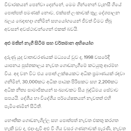
විචාරකයන් පෙන්වා දෙන්නේ, මෙම ගින්නෙන් වැනසී ගියේ
පොත්පත් පමණක් නොව, එක්සත් ලංකාවක් තුළ දේශපාලන
බලය බෙදාහදා ගනිමින් සහයෝගයෙන් ජීවත් වීමට තිබූ
අවසන් අවස්ථාවන්ගෙන් එකක් බවයි.
අළු මතින් නැගී සිටීම සහ වර්තමාන අභියෝග
දරුණු යුද වාතාවරණයක් මධ්‍යයේ වුව ද, 1998 වසරේදී
යාපනය පුස්තකාලය නැවත ගොඩනැගීමේ කටයුතු ආරම්භ
විය. අද වන විට එය පොත් ලක්ෂයකට අධික ප්‍රමාණයක් රඳවා
ගනිමින්, 30,000කට අධික පාඨක පිරිසකට සහ 2,200කට
අධික නිත්‍ය සාමාජිකයන් සංඛ්‍යාවකට සිය බුද්ධිමය සේවාව
සපයයි. දේශීය හා විදේශීය පර්යේෂකයන් නැවතත් එහි
පැමිණෙමින් සිටිති.
භෞතික ගොඩනැගිල්ල සහ පොත්පත් නැවත එකතු කරගත
හැකි වුව ද, එදා දැවී අළු වී ගිය වසර ගණනාවක් පැරණි, නැවත