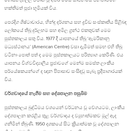
ගොඩනැගිල්ල විවෘත වූ අතර මෙය යාපනයේ ජනතාවගේ
භක්තිමත් පූජා භූමියක් විය.
පෙරදිග ශිෂ්ටාචාරය, හින්දු දර්ශනය සහ ද්‍රවිඩ සංස්කෘතිය පිළිබඳ
ලෝකයේ තිබූ දුර්ලභම සහ අමිල ග්‍රන්ථ එකතුවක් මෙම
පුස්තකාලය සතු විය. 1977 දී යාපනයේ තිබූ ‘ඇමරිකානු
මධ්‍යස්ථානය’ (American Centre) වසා දැමීමත් සමඟ එහි තිබූ
වටිනා පොත් පත් ද මෙම පුස්තකාලයට පරිත්‍යාග කෙරිණි. එය
යාපනය විශ්වවිද්‍යාලීය ප්‍රජාවගේ මෙන්ම සමස්ත ලාංකීය
පර්යේෂකයන්ගේ ද ඥාන පිපාසාව සංසිඳවූ සැබෑ ප්‍රදීපාගාරයක්
විය.
වර්ගවාදයේ නැගීම සහ දේශපාලන පසුබිම
පුස්තකාලය බුද්ධිමය වශයෙන් වර්ධනය වූ වේගයටම, ලාංකීය
දේශපාලන කරළිය තුළ වර්ගවාදය ද ව්‍යුහාත්මකව මුල් ඇද
ගනිමින් තිබුණි. 1950 දශකයේ සිට ක්‍රියාත්මක වූ දේශපාලන