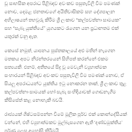
වූ සාහසික අපරාධ පිළිබඳව අවංකව පසුතැවිලි වීම පමණක්
නොව, දෙමළ ජනතාවගේ අයිතිවාසිකම් සහ දේශපාලන
අභිලාෂයන් තහවුරු කිරීම ශ්‍රී ලංකාව “කල්පවත්නා සාමයක”
සහ “සැබෑ යුක්තියේ” යුගයකට රැගෙන යන ප්‍රධානතම එක්
යතුරක් වනු ඇත.
කෙසේ නමුත්, යාපනය පුස්තකාලයේ අළු මතින් නැගෙන
මතකය අපට නිරන්තරයෙන් සිහිපත් කරන්නේ එකම
සත්‍යයකි. එනම්, අතීතයේ සිදු වූ මෙවැනි ව්‍යුහාත්මක
සංහාරයන් පිළිබඳව අවංකව පසුතැවිලි වීම පමණක් නොව, ඒ
සියලු අපරාධයන්ට යුක්තිය ඉටු නොකරන තාක්, ශ්‍රී ලංකාව තුළ
කල්පවත්නා සාමයක් හෝ සැබෑ සංහිඳියාවක් ගොඩනැගීම
කිසිසේත් කළ නොහැකි බවයි.
රාජ්‍යයක් ශිෂ්ටසම්පන්න වීමේ මූලික පූර්ව එක් කොන්දේසියක්
වන්නේ, එහි ව්‍යුහාත්මකව මුල්බැසගෙන ඇති ‘දණ්ඩමුක්තිය’
පූර්ණ ලෙස අහෝසි කිරීමයි.