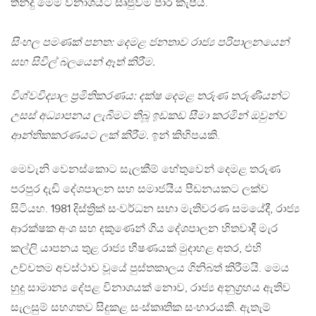
තීන්දු මෙම විනාශයට සෘජුවම පාර කැපීය.
සිංහල පමණක් පනත: දෙමළ ජනතාව රාජ්‍ය පරිපාලනයෙන්
සහ සිවිල් බලයෙන් ඈත් කිරීම.
විශ්වවිද්‍යාල ප්‍රමිතිකරණය: දක්ෂ දෙමළ තරුණ තරුණියන්ට
උසස් අධ්‍යාපනය ලැබීමට තිබූ ඉඩකඩ සීමා කරමින් ඔවුන්ව
ආන්තිකකරණයට ලක් කිරීම.
ඉන් කිහිපයකි.
මෙවැනි වෙනස්කොට සැලකීම් හේතුවෙන් දෙමළ තරුණ
පරපුර දැඩි දේශපාලන සහ සමාජයීය පීඩනයකට ලක්ව
සිටියහ. 1981 දිස්ත්‍රික් සංවර්ධන සභා මැතිවරණ සමයේදී, රාජ්‍ය
ආරක්ෂක අංශ සහ දකුණෙන් ගිය දේශපාලන හිතවාදී මැර
කල්ලි යාපනය තුළ රාජ්‍ය භීෂණයක් මුදාහළ අතර, එහි
උච්චතම අවස්ථාව වූයේ පුස්තකාලය ගිනිබත් කිරීමයි. මෙය
හුදු සාමාන්‍ය දේපළ විනාශයක් නොව, රාජ්‍ය අනුග්‍රහය ඇතිව
සැලසුම් සහගතව සිදුකළ සංස්කෘතික සංහාරයකි. ඇතැම්