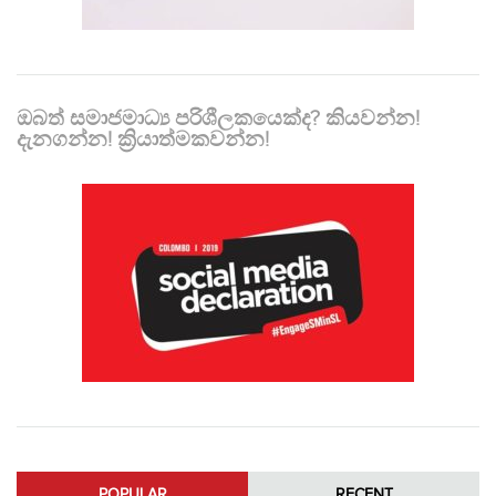
ඔබත් සමාජමාධ්‍ය පරිශීලකයෙක්ද? කියවන්න!
දැනගන්න! ක්‍රියාත්මකවන්න!
POPULAR
RECENT