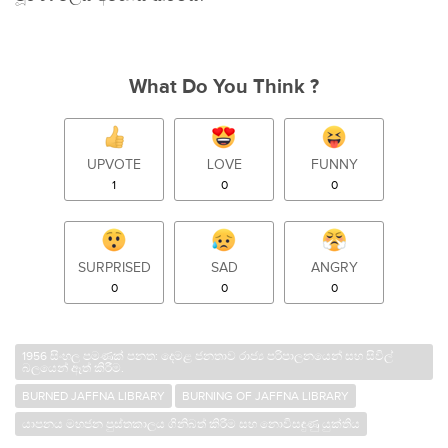
What Do You Think ?
UPVOTE
LOVE
FUNNY
1
0
0
SURPRISED
SAD
ANGRY
0
0
0
1956 සිංහල පමණක් පනත: දෙමළ ජනතාව රාජ්‍ය පරිපාලනයෙන් සහ සිවිල්
බලයෙන් ඈත් කිරීම.
BURNED JAFFNA LIBRARY
BURNING OF JAFFNA LIBRARY
යාපනය මහජන පුස්තකාලය ගිනිබත් කිරීම සහ නොවිසඳුණු යුක්තිය