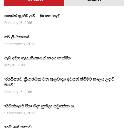
සෙක්ස් ඇන්ඩ් ලව් – බ්‍රා සහ ‘ලේ’
February 15, 2016
සම ලිංගිකයෝ
September 9, 2013
පෑඩ් අඳින ගැහැනියකගේ හෘදය සාක්ෂිය
May 10, 2019
‘රහසිගතව ක්‍රියාත්මක වන කුලවාදය අවසන් කිරීමට කාලය උදාවී
තිබේ.’
February 15, 2016
‘හිමින්සැරේ පියා විදා‘ සුනිලා සමුගත්තා ය.
September 9, 2013
‘භූමි’ ගේ කතාව