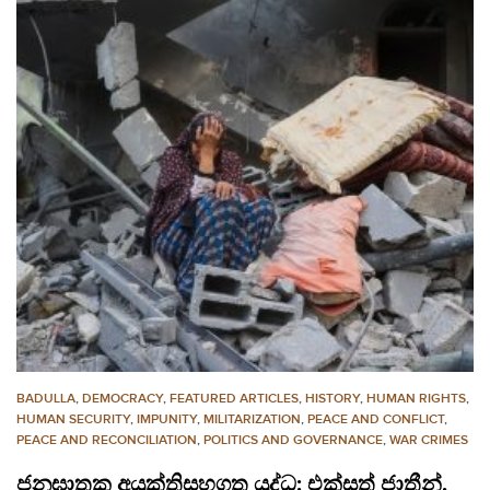
BADULLA
,
DEMOCRACY
,
FEATURED ARTICLES
,
HISTORY
,
HUMAN RIGHTS
,
HUMAN SECURITY
,
IMPUNITY
,
MILITARIZATION
,
PEACE AND CONFLICT
,
PEACE AND RECONCILIATION
,
POLITICS AND GOVERNANCE
,
WAR CRIMES
ජනඝාතක අයුක්තිසහගත යුද්ධ: එක්සත් ජාතීන්,