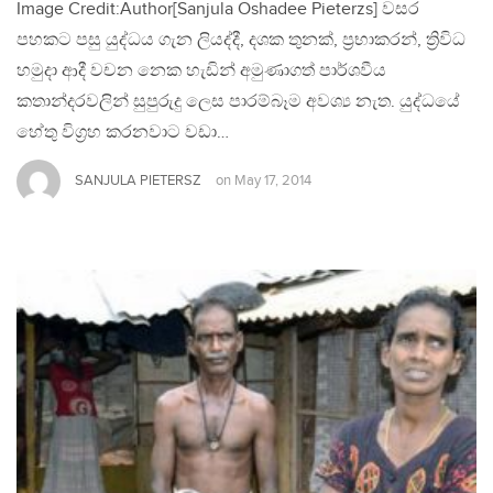
Image Credit:Author[Sanjula Oshadee Pieterzs] වසර
පහකට පසු යුද්ධය ගැන ලියද්දී, දශක තුනක්, ප්‍රභාකරන්, ත්‍රිවිධ
හමුදා ආදී වචන නෙක හැඩින් අමුණාගත් පාර්ශවීය
කතාන්දරවලින් සුපුරුදු ලෙස පාරම්බෑම අවශ්‍ය නැත. යුද්ධයේ
හේතු විග්‍රහ කරනවාට වඩා…
SANJULA PIETERSZ
on
May 17, 2014