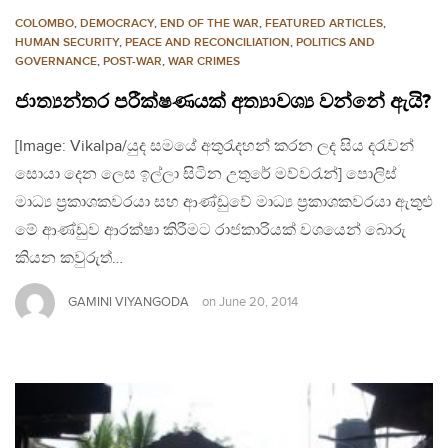
COLOMBO
,
DEMOCRACY
,
END OF THE WAR
,
FEATURED ARTICLES
,
HUMAN SECURITY
,
PEACE AND RECONCILIATION
,
POLITICS AND
GOVERNANCE
,
POST-WAR
,
WAR CRIMES
ජාත්‍යන්තර පරීක්ෂණයක් අත්‍යාවශ්‍ය වන්නේ ඇයි?
[Image: Vikalpa/යුද සමයේ අතුරැදහන් කරන ලද සිය දරැවන්
සොයා දෙන ලෙස ඉල්ලා සිටින උතුරේ මව්වරැන්] පොලිස්
මාධ්‍ය ප‍්‍රකාශකවරයා සහ ආණ්ඩුවේ මාධ්‍ය ප‍්‍රකාශකවරයා ඇතුළු
මේ ආණ්ඩුව ආරක්ෂා කිරීමට රාජකාරියක් වශයෙන් බොරු
කියන කවුරුත්…
GAMINI VIYANGODA
on
June 20, 2014