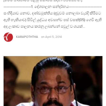
[මෙම වාර්තාවේ පළමු කොටස සදහා පිවිසෙන්න]
—————————1. දේශපාලන සන්දර්භය——————————–
සංහිඳියාව නොව, දණ්ඩමුක්තිය (දඬුවම් නොලබා වැරදි කිරීමට
ඇති හැකියාව) සිවිල් යුද්ධය අවසන්ව පස් වසක්(05) ගෙවී ඇති
අද ලංකාව පාලනය කරනු ලබන්නේ පවුල් වංශයක්…
KARAPOTHTHA
on
April 5, 2014