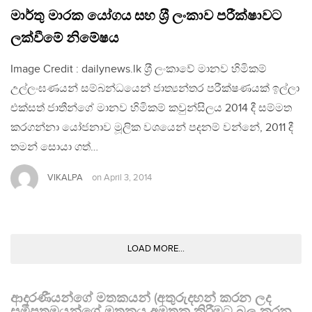
මාර්තු මාරක යෝගය සහ ශ‍්‍රී ලංකාව පරීක්ෂාවට
ලක්වීමේ නිමේෂය
Image Credit : dailynews.lk ශ‍්‍රී ලංකාවේ මානව හිමිකම්
උල්ලංඝණයන් සම්බන්ධයෙන් ජාත්‍යන්තර පරීක්ෂණයක් ඉල්ලා
එක්සත් ජාතීන්ගේ මානව හිමිකම් කවුන්සිලය 2014 දී සම්මත
කරගන්නා යෝජනාව මූලික වශයෙන් පදනම් වන්නේ, 2011 දී
තමන් සොයා ගත්…
VIKALPA
on
April 3, 2014
LOAD MORE...
ආදරණීයන්ගේ මතකයන් (අතුරුදහන් කරන ලද
සමීපතමයන්ගේ මතකය අමතක කිරීමට බල කරන