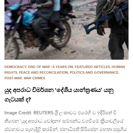
DEMOCRACY
,
END OF WAR | 6 YEARS ON
,
FEATURED ARTICLES
,
HUMAN
RIGHTS
,
PEACE AND RECONCILIATION
,
POLITICS AND GOVERNANCE
,
POST-WAR
,
WAR CRIMES
යුද අපරාධ විමර්ශන ‘දේශීය යාන්ත්‍රණය’ යනු
ගැටයක් ද?
Image Credit: REUTERS ශ‍්‍රී ලංකාවට එරෙහි ව ඉදිරිපත් වී
තිබෙන ‘යුද අපරාධ චෝදනා‘ සම්බන්ධ වගවීමේ ක‍්‍රියාවලියේ
ස්වභාවය පැහැදිළි කරමින්, ජනාධිපති සිරිසේන මහතා පසුගිය