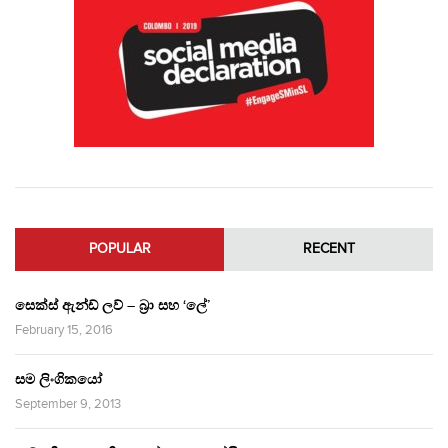
POPULAR
RECENT
සෙක්ස් ඇන්ඩ් ලව් – බ්‍රා සහ ‘ලේ’
February 15, 2016
සම ලිංගිකයෝ
September 9, 2013