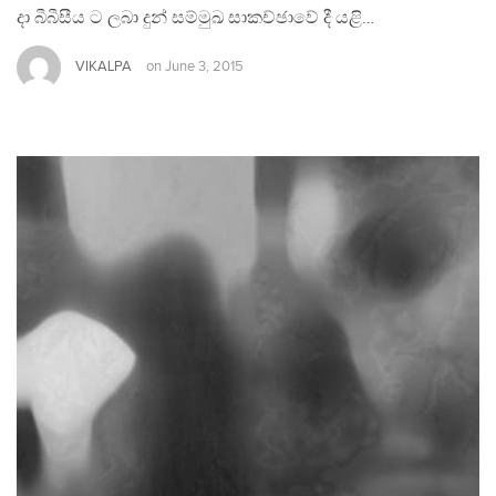
දා බීබීසීය ට ලබා දුන් සම්මුඛ සාකච්ඡාවේ දී යළි…
VIKALPA
on
June 3, 2015