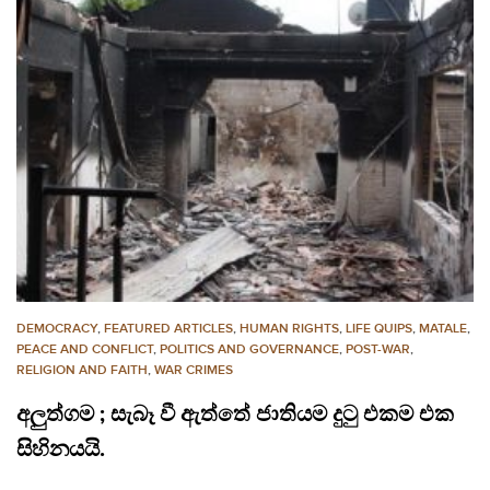
DEMOCRACY
,
FEATURED ARTICLES
,
HUMAN RIGHTS
,
LIFE QUIPS
,
MATALE
,
PEACE AND CONFLICT
,
POLITICS AND GOVERNANCE
,
POST-WAR
,
RELIGION AND FAITH
,
WAR CRIMES
අලුත්ගම ; සැබෑ වී ඇත්තේ ජාතියම දුටු එකම එක
සිහිනයයි.