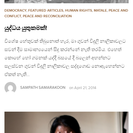
DEMOCRACY
,
FEATURED ARTICLES
,
HUMAN RIGHTS
,
MATALE
,
PEACE AND
CONFLICT
,
PEACE AND RECONCILIATION
යුද්ධය යුතුකමක්!
විශේෂ හේතුවක් තිබුනොත් හැර, මා ගුවන් විදුලි නාලිකාවලට
සවන් දීම සාමාන්‍යයෙන් සිදු කරන්නේ නැති තරමිය. එහෙත්
කොහේ හෝ ගමනක් යද්දී බසයේ දී බලෙන් අහන්නට
සලස්වන ගුවන් විදුලි නාලිකාවල සද්දගොඩ නොඇහෙන්නට
ඒකත් නැති…
SAMPATH SAMARAKOON
on
April 21, 2014