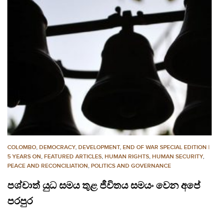
COLOMBO
,
DEMOCRACY
,
DEVELOPMENT
,
END OF WAR SPECIAL EDITION |
5 YEARS ON
,
FEATURED ARTICLES
,
HUMAN RIGHTS
,
HUMAN SECURITY
,
PEACE AND RECONCILIATION
,
POLITICS AND GOVERNANCE
පශ්චාත් යුධ සමය තුළ ජීවිතය සමයං වෙන අපේ
පරපුර