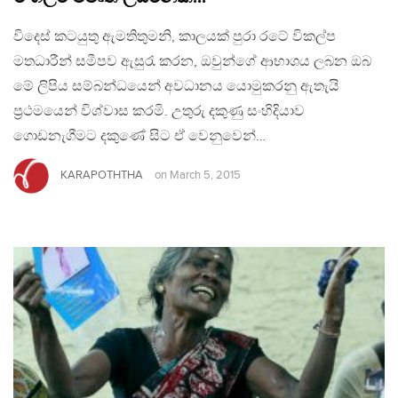
විදෙස් කටයුතු ඇමතිතුමනි, කාලයක් පුරා රටේ විකල්ප
මතධාරීන් සමීපව ඇසුරැ කරන, ඔවුන්ගේ ආභාශය ලබන ඔබ
මේ ලිපිය සම්බන්ධයෙන් අවධානය යොමුකරනු ඇතැයි
ප්‍රථමයෙන් විශ්වාස කරමි. උතුරු දකුණු සංහිදියාව
ගොඩනැගීමට දකුණේ සිට ඒ වෙනුවෙන්…
KARAPOTHTHA
on
March 5, 2015