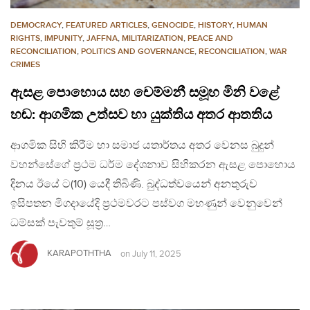
DEMOCRACY
,
FEATURED ARTICLES
,
GENOCIDE
,
HISTORY
,
HUMAN
RIGHTS
,
IMPUNITY
,
JAFFNA
,
MILITARIZATION
,
PEACE AND
RECONCILIATION
,
POLITICS AND GOVERNANCE
,
RECONCILIATION
,
WAR
CRIMES
ඇසළ පොහොය සහ චෙම්මනී සමූහ මිනි වළේ
හඬ: ආගමික උත්සව හා යුක්තිය අතර ආතතිය
ආගමික සිහි කිරීම හා සමාජ යතාර්තය අතර වෙනස බුදුන්
වහන්සේගේ ප්‍රථම ධර්ම දේශනාව සිහිකරන ඇසළ පොහොය
දිනය ඊයේ ට(10) යෙදී තිබිණි. බුද්ධත්වයෙන් අනතුරුව
ඉසිපතන මිගදායේදි ප්‍රථමවරට පස්වග මහණුන් වෙනුවෙන්
ධම්සක් පැවතුම් සූත්‍ර…
KARAPOTHTHA
on
July 11, 2025