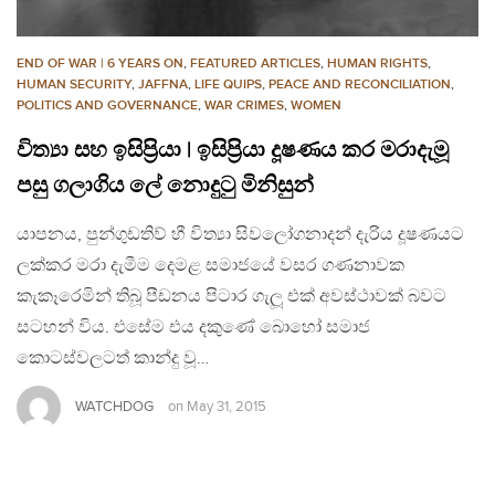
END OF WAR | 6 YEARS ON
,
FEATURED ARTICLES
,
HUMAN RIGHTS
,
HUMAN SECURITY
,
JAFFNA
,
LIFE QUIPS
,
PEACE AND RECONCILIATION
,
POLITICS AND GOVERNANCE
,
WAR CRIMES
,
WOMEN
විත්‍යා සහ ඉසිප්‍රියා | ඉසිප්‍රියා දූෂණය කර මරාදැමූ
පසු ගලාගිය ලේ නොදුටු මිනිසුන්
යාපනය, පුන්ගුඩතිව් හී විත්‍යා සිවලෝගනාදන් දැරිය දූෂණයට
ලක්කර මරා දැමීම දෙමළ සමාජයේ වසර ගණනාවක
කැකෑරෙමින් තිබූ පීඩනය පිටාර ගැලූ එක් අවස්ථාවක් බවට
සටහන් විය. එසේම එය දකුණේ බොහෝ සමාජ
කොටස්වලටත් කාන්දු වූ…
WATCHDOG
on
May 31, 2015