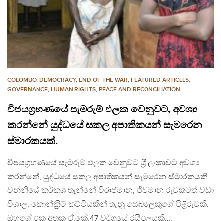
COLOMBO
,
DEMOCRACY
,
END OF THE WAR
,
FEATURED ARTICLES
,
GOVERNANCE
,
HUMAN RIGHTS
,
PEACE AND RECONCILIATION
විජයග‍්‍රහණයේ සැමරුම් ඵලක වෙනුවට, අවශ්‍ය
කරන්නේ යුද්ධයේ සකල අපාතිකයන් සැමරෙන
ස්මාරකයක්.
විජයග‍්‍රහණයේ සැමරුම් ඵලක වෙනුවට ශ‍්‍රී ලංකාවට අවශ්‍ය
කරන්නේ, යුද්ධයේ සකල අපාතිකයන් සැමරෙන ස්මාරකයකි.
වන්නියේ කර්කශ තැන්නේ විරාජමාන, ජීවමාන රුවකටත් වඩා
විශාල, කොන්ක‍්‍රිට් කට්ටියකින් තැනූ සෙබලෙකුගේ පිළිරුවකි.
ඔහුගේ එක අතක ඒ.කේ.47 වර්ගයේ රයිපලයකි….