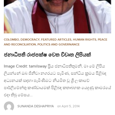
COLOMBO
,
DEMOCRACY
,
FEATURED ARTICLES
,
HUMAN RIGHTS
,
PEACE
AND RECONCILIATION
,
POLITICS AND GOVERNANCE
ජනාධිපති රාජපක්ෂ වෙත විවෘත ලිපියක්
Image Credit: tamilsway ප්‍රිය ජනාධිපතිතුමනි, මා මේ ලිපිය
ලියන්නේ ඔබ ජීනීවා නගරයට පැමිණ, සන්ධිය ක්‍රමය පිළිබඳ
අධ්‍යනයක් සඳහා පැමිණිමට නියමිත වූ ශ්‍රී ලංකාවේ
පාර්ලිමේන්තු කණ්ඩායමක් පිළිබඳ කතාබහක යෙදුණූ කාමරයේ
එදා තිබූ මේසය…
SUNANDA DESHAPRIYA
on
April 5, 2014