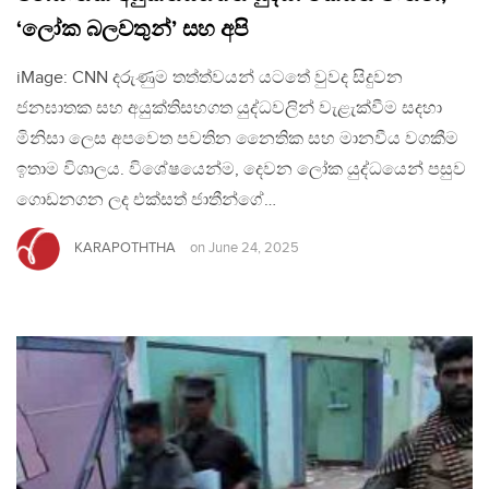
‘ලෝක බලවතුන්’ සහ අපි
iMage: CNN දරුණුම තත්ත්වයන් යටතේ වුවද සිදුවන
ජනඝාතක සහ අයුක්තිසහගත යුද්ධවලින් වැළැක්වීම සදහා
මිනිසා ලෙස අපවෙත පවතින නෛතික සහ මානවීය වගකීම
ඉතාම විශාලය. විශේෂයෙන්ම, දෙවන ලෝක යුද්ධයෙන් පසුව
ගොඩනගන ලද එක්සත් ජාතීන්ගේ…
KARAPOTHTHA
on
June 24, 2025