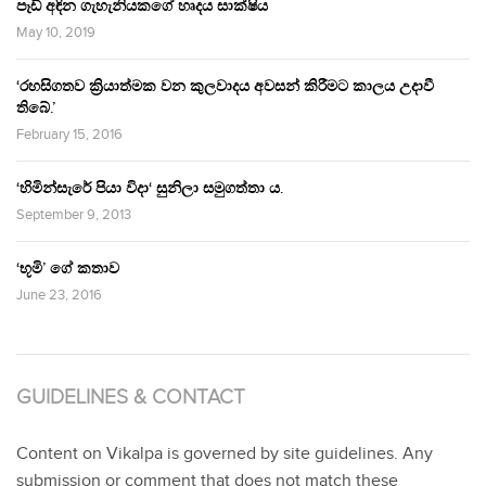
පෑඩ් අඳින ගැහැනියකගේ හෘදය සාක්ෂිය
May 10, 2019
‘රහසිගතව ක්‍රියාත්මක වන කුලවාදය අවසන් කිරීමට කාලය උදාවී
තිබේ.’
February 15, 2016
‘හිමින්සැරේ පියා විදා‘ සුනිලා සමුගත්තා ය.
September 9, 2013
‘භූමි’ ගේ කතාව
June 23, 2016
GUIDELINES & CONTACT
Content on Vikalpa is governed by site guidelines. Any
submission or comment that does not match these