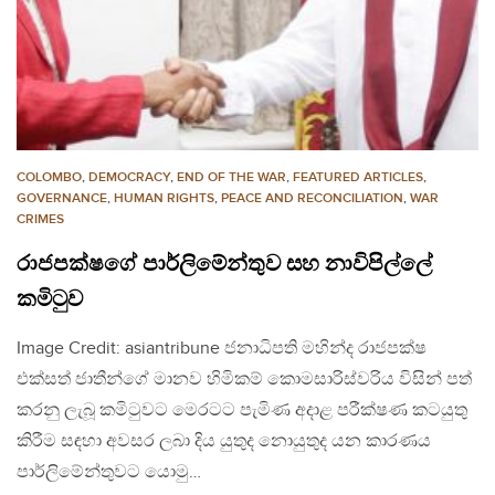
COLOMBO
,
DEMOCRACY
,
END OF THE WAR
,
FEATURED ARTICLES
,
GOVERNANCE
,
HUMAN RIGHTS
,
PEACE AND RECONCILIATION
,
WAR
CRIMES
රාජපක්ෂගේ පාර්ලිමේන්තුව සහ නාවිපිල්ලේ
කමිටුව
Image Credit: asiantribune ජනාධිපති මහින්ද රාජපක්ෂ
එක්සත් ජාතීන්ගේ මානව හිමිකම් කොමසාරිස්වරිය විසින් පත්
කරනු ලැබූ කමිටුවට මෙරටට පැමිණ අදාළ පරීක්ෂණ කටයුතු
කිරීම සඳහා අවසර ලබා දිය යුතුද නොයුතුද යන කාරණය
පාර්ලිමේන්තුවට යොමු…