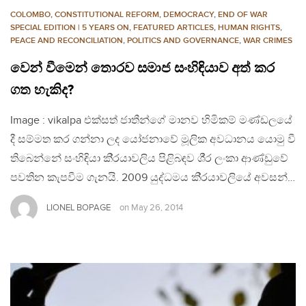
COLOMBO
,
CONSTITUTIONAL REFORM
,
DEMOCRACY
,
END OF WAR
SPECIAL EDITION | 5 YEARS ON
,
FEATURED ARTICLES
,
HUMAN RIGHTS
,
PEACE AND RECONCILIATION
,
POLITICS AND GOVERNANCE
,
WAR CRIMES
වෙන් වීමෙන් තොරව සමාජ සංහිඳියාව අත් කර
ගත හැකිද?
Image : vikalpa එක්සත් ජාතීන්ගේ මානව හිමිකම් මණ්ඩලයේ
දී සම්මත කර ගන්නා ලද යෝජනාවේ මූලික අවධානය යොමු වී
තිබෙන්නේ සංහිඳියා කි‍්‍රයාවලිය පිළිබඳව ශී‍්‍ර ලංකා ආණ්ඩුවේ
පවතින කැපවීම ගැනයි. 2009 යුද්ධමය කි‍්‍රයාවලියේ අවසන්…
LIONEL BOPAGE
on
May 26, 2014