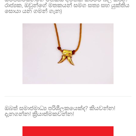
රාජ්‍යක, ඔවුන්ගේ මතකයන් සමග සත්‍ය සහ යුක්තිය
සොයා යන ගමන් ගැන)
ඔබත් සමාජමාධ්‍ය පරිශීලකයෙක්ද? කියවන්න!
දැනගන්න! ක්‍රියාත්මකවන්න!