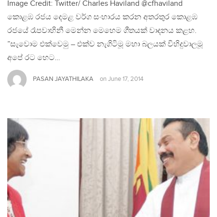
Image Credit: Twitter/ Charles Haviland @cfhaviland
කොළඹ රජය දෙමළ වර්ග සංහාරය කරන අතරතුර කොළඹ
රජයේ රෑපවාහිනී මෙන්න මෙහෙම ගීතයක් වාදනය කළහ.
”සැවොම එක්වෙමු – එක්ව නැගිටිමූ මහා බලයක් විහිදුවාලමූ
අපේ රට හෙට…
PASAN JAYATHILAKA
on
June 17, 2014