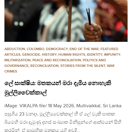
ABDUCTION
,
COLOMBO
,
DEMOCRACY
,
END OF THE WAR
,
FEATURED
ARTICLES
,
GENOCIDE
,
HISTORY
,
HUMAN RIGHTS
,
IDENTITY
,
IMPUNITY
,
MILITARIZATION
,
PEACE AND RECONCILIATION
,
POLITICS AND
GOVERNANCE
,
RECONCILIATION
,
STORIES FROM THE SILENT
,
WAR
CRIMES
ලේ සාක්ෂිය: මතකයන් මරා දැමිය නොහැකි
මුල්ලිවෛක්කාල්
iMage: VIKALPA file/ 18 May 2026, Mullivaikkal, Sri Lanka
පසුගිය 23 වනදා, මුල්ලිවෛක්කාල් හී ඒ ලේ වැකි ඝාතක
බිමෙහි මරා දැමුණු දහස් සංඛ්‍යාත මිනිසුන්ගේ ආත්මයන් සිහි
කරමින්, ඒ සාමුහික මතකය යළි අවදි…