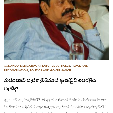
COLOMBO
,
DEMOCRACY
,
FEATURED ARTICLES
,
PEACE AND
RECONCILIATION
,
POLITICS AND GOVERNANCE
රාජපක්‍ෂට සැප්තැම්බරයේ ආණ්ඩුව පෙරළිය
හැකිද?
ඇයි මේ සැප්තැම්බර්? හිටපු ජනාධිපති මහින්ද රාජපක්‍ෂ මහතා
වත්මන් ආණ්ඩුවට ආයු කාලය ඇත්තේ එළඹෙන සැප්තැම්බර්