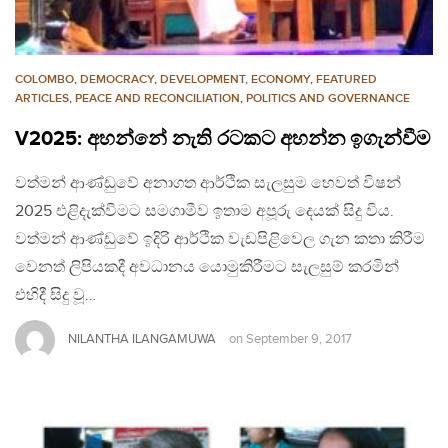
COLOMBO
,
DEMOCRACY
,
DEVELOPMENT, ECONOMY
,
FEATURED
ARTICLES
,
PEACE AND RECONCILIATION
,
POLITICS AND GOVERNANCE
V2025: අහන්නේ නැති රටකට අහන්න ඉගැන්වීම
වත්මන් ආණ්ඩුවේ අනාගත ආර්ථික සැලසුම හෙවත් විෂන්
2025 එළිදැක්වීමට සමගාමීව ඉතාම අපූරු දෙයක් සිදු විය.
වත්මන් ආණ්ඩුවේ ඉදිරි ආර්ථික වැඩපිළිවෙල ගැන කතා කිරීම
වෙනත් ලිපියකදී අවධානය යොමුකිරීමට සැලසුම් කරමින්
එහිදී සිදු වූ…
NILANTHA ILANGAMUWA
on
September 9, 2017