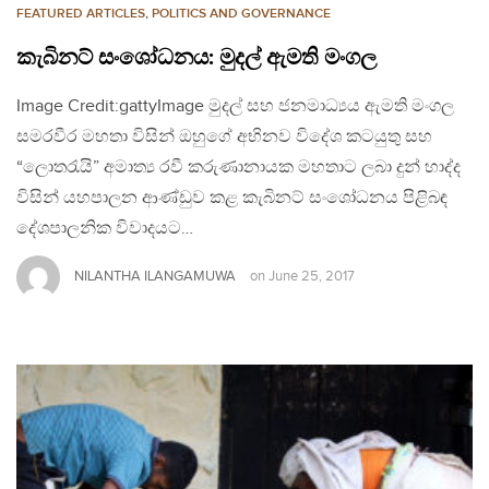
FEATURED ARTICLES
,
POLITICS AND GOVERNANCE
කැබිනට් සංශෝධනය: මුදල් ඇමති මංගල
Image Credit:gattyImage මුදල් සහ ජනමාධ්‍යය ඇමති මංගල
සමරවීර මහතා විසින් ඔහුගේ අභිනව විදේශ කටයුතු සහ
“ලොතරැයි” අමාත්‍ය රවී කරුණානායක මහතාට ලබා දුන් හාද්ද
විසින් යහපාලන ආණ්ඩුව කළ කැබිනට් සංශෝධනය පිළිබඳ
දේශපාලනික විවාදයට…
NILANTHA ILANGAMUWA
on
June 25, 2017