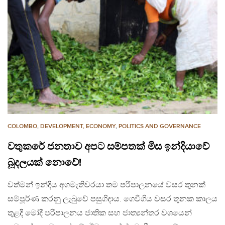
COLOMBO
,
DEVELOPMENT, ECONOMY
,
POLITICS AND GOVERNANCE
වතුකරේ ජනතාව අපට සම්පතක් මිස ඉන්දියාවේ
බූදලයක් නොවේ!
වත්මන් ඉන්දීය අගමැතිවරයා තම පරිපාලනයේ වසර තුනක්
සම්පූර්ණ කරනු ලැබුවේ පසුගිදාය. ගෙවීගිය වසර තුනක කාලය
තුළදී මෝදී පරිපාලනය ජාතික සහ ජාත්‍යන්තර වශයෙන්