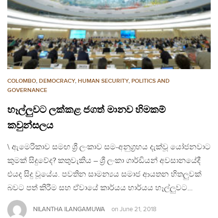
COLOMBO
,
DEMOCRACY
,
HUMAN SECURITY
,
POLITICS AND
GOVERNANCE
හෑල්ලුවට ලක්කළ ජගත් මානව හිමකම්
කවුන්සලය
\ ඇමෙරිකාව සමඟ ශ්‍රී ලංකාව සම-අනුග්‍රහය දැක්වූ යෝජනවාට
කුමක් සිදුවේද? කතුවැකිය – ශ්‍රී ලංකා ගාර්ඩියන් අවසානයේදී
එයද සිදු වූයේය. පවතින සාමන්‍යය සමාජ ආයතන හිතලුවක්
බවට පත් කිරීම සහ ඒවායේ කාර්යය භාර්යය හෑල්ලුවට…
NILANTHA ILANGAMUWA
on
June 21, 2018