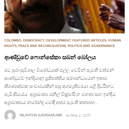
COLOMBO
,
DEMOCRACY
,
DEVELOPMENT
,
FEATURED ARTICLES
,
HUMAN
RIGHTS
,
PEACE AND RECONCILIATION
,
POLITICS AND GOVERNANCE
ආණ්ඩුවේ ෆොන්සේකා සබන් බෝලය
රට පුරා සුවිශාල විරෝධයක් එල්ල වෙමින් පැවති වත්මන්
ආණ්ඩුවේ ඉන්දියානු ප්‍රතිපත්තිය සම්බන්ධයෙන් ඉතාම
තීරණාත්මක සංචාරයකින් පසු අගමැතිවරයා යළි දිවයිනට
පැමිණියේය. අග්‍රාමාත්‍ය රනිල් වික්‍රමසිංහ මහතා සහ ඉන්දීය
අග්‍රාමාත්‍යය නරේන්ද්‍ර මෝදී අතර පැවති කතාබහ…
NILANTHA ILANGAMUWA
on
May 2, 2017