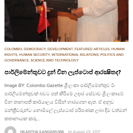
COLOMBO
,
DEMOCRACY
,
DEVELOPMENT
,
FEATURED ARTICLES
,
HUMAN
RIGHTS
,
HUMAN SECURITY
,
INTERNATIONAL RELATIONS
,
POLITICS AND
GOVERNANCE
,
SCIENCE AND TECHNOLOGY
පාර්ලිමේන්තුවට දුන් චීන ලැප්ටොප් ආරක්‍ෂිතද?
Image BY: Colombo Gazette ශ්‍රී ලංකා පාර්ලිමේන්තුව ඊ-
පාර්ලිමේන්තුවක් බවට පත් කිරීමේ උදාර සේවාව ශ්‍රී ලංකාවේ
චීන තානාපති කාර්යාලය විසින් භාරගෙන ඇත. ඒ අනුව
මන්ත්‍රීවරුන්ට නොමිලේ ලැප්ටොප් පරිඝණක ලබා දීම වත්මන්
කතානායක කරු…
NILANTHA ILANGAMUWA
on
August 29, 2017