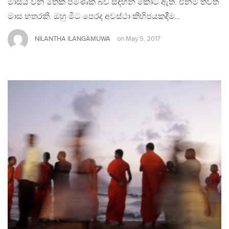
මාසය වන තෙක් පමණක් බව සඳහන් කොට ඇත. එනම් තවත්
මාස හතරකි. ඔහු මීට පෙරද අවස්ථා කිහිපයකදීම…
NILANTHA ILANGAMUWA
on
May 5, 2017