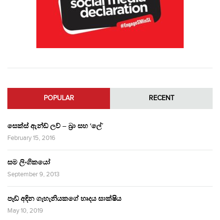
POPULAR
RECENT
සෙක්ස් ඇන්ඩ් ලව් – බ්‍රා සහ ‘ලේ’
February 15, 2016
සම ලිංගිකයෝ
September 9, 2013
පෑඩ් අඳින ගැහැනියකගේ හෘදය සාක්ෂිය
May 10, 2019