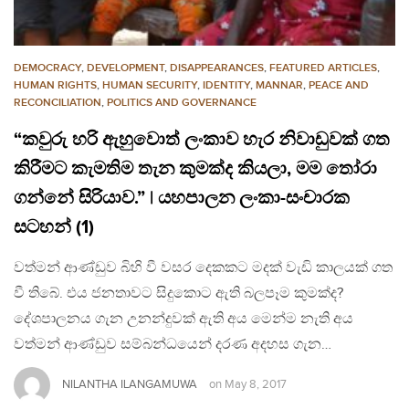
DEMOCRACY
,
DEVELOPMENT
,
DISAPPEARANCES
,
FEATURED ARTICLES
,
HUMAN RIGHTS
,
HUMAN SECURITY
,
IDENTITY
,
MANNAR
,
PEACE AND
RECONCILIATION
,
POLITICS AND GOVERNANCE
“කවුරු හරි ඇහුවොත් ලංකාව හැර නිවාඩුවක් ගත
කිරීමට කැමතිම තැන කුමක්ද කියලා, මම තෝරා
ගන්නේ සිරියාව.” | යහපාලන ලංකා-සංචාරක
සටහන් (1)
වත්මන් ආණ්ඩුව බිහි වී වසර දෙකකට මදක් වැඩි කාලයක් ගත
වී තිබේ. එය ජනතාවට සිදුකොට ඇති බලපෑම කුමක්ද?
දේශපාලනය ගැන උනන්දුවක් ඇති අය මෙන්ම නැති අය
වත්මන් ආණ්ඩුව සම්බන්ධයෙන් දරණ අදහස ගැන…
NILANTHA ILANGAMUWA
on
May 8, 2017