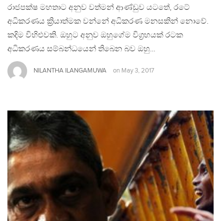
රාජපක්ෂ මහතාට අනුව වත්මන් ආණ්ඩුව යටතේ, රටේ
අධිකරණය ක්‍රියාත්මක වන්නේ අධිකරණ මනසකින් නොවේ.
කදිම විහිළුවකි. ඔහුට අනුව ඔහුගේම විග්‍රහයක් රටක
අධිකරණය සම්බන්ධයෙන් තිබෙන බව ඔහු…
NILANTHA ILANGAMUWA
on
May 3, 2017