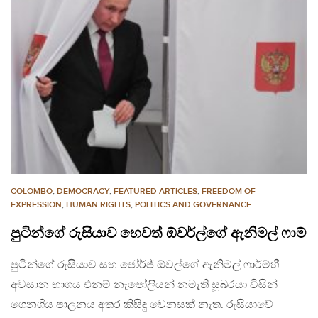
COLOMBO
,
DEMOCRACY
,
FEATURED ARTICLES
,
FREEDOM OF
EXPRESSION
,
HUMAN RIGHTS
,
POLITICS AND GOVERNANCE
පුටින්ගේ රුසියාව හෙවත් ඕවර්ල්ගේ ඇනිමල් ෆාම්
පුටින්ගේ රුසියාව සහ ජෝර්ජ් ඕවල්ගේ ඇනිමල් ෆාර්ම්හී
අවසාන භාගය එනම් නැපෝලියන් නමැති සූඛරයා විසින්
ගෙනගිය පාලනය අතර කිසිඳු වෙනසක් නැත. රුසියාවේ