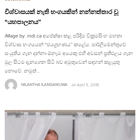
විශ්වාසයක් නැති භංගයකින් නන්නත්තාර වූ
“යහපාලනය”
iMage by: indi.ca අපේක්ෂා කළ පරිදිම වික්‍රමසිංහ මහතා
විශ්වාස භංගයෙන් “ජයග්‍රහණය” කළේය. පාර්ලිමේන්තුවේ
සංයුතිය ගැන දන්නා ඕනෑම අයෙකු එහි අවසන් ප්‍රතිඵලය ගැන
මුල සිටම දැනගෙන සිටි බව අමුතුවෙන් සඳහන් කළයුතු
නොවේ. නමුත්…
NILANTHA ILANGAMUWA
on
April 5, 2018