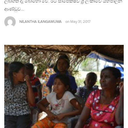
ලබාගත් දෑ බොහෝ වේ. ඊට සාපේක්ෂව ශ්‍රී ලංකාවේ යහපාලන
ආණ්ඩුව…
NILANTHA ILANGAMUWA
on
May 31, 2017