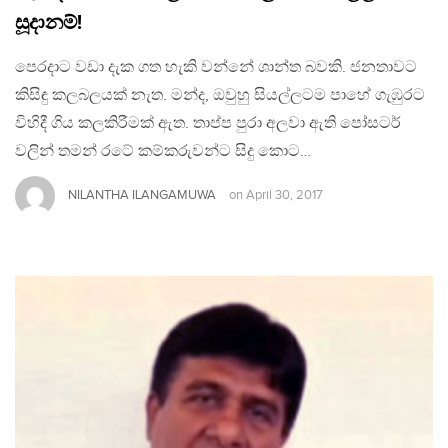
සූදානම්!
පෙරදාට වඩා දැක ගත හැකි වන්නේ ශාන්ත බවකි. ජනතාවට
කිසිඳු කලබලයක් නැත. මන්ද, ඔවුහු සියල්ලටම පාහේ ගැඹුරට
විහිදී ගිය කලකිරීමක් ඇත. තාප්ප පුරා අලවා ඇති පෝසටර්
වලින් තමන් රටේ කම්කරුවන්ට සිදු කොට…
NILANTHA ILANGAMUWA
on
April 30, 2017