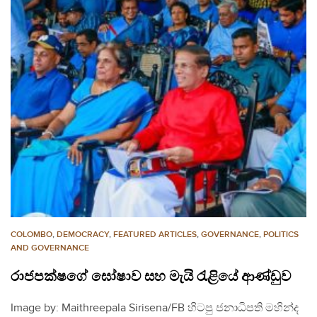
COLOMBO
,
DEMOCRACY
,
FEATURED ARTICLES
,
GOVERNANCE
,
POLITICS
AND GOVERNANCE
රාජපක්ෂගේ ඝෝෂාව සහ මැයි රැළියේ ආණ්ඩුව
Image by: Maithreepala Sirisena/FB හිටපු ජනාධිපති මහින්ද