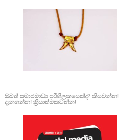
ඔබත් සමාජමාධ්‍ය පරිශීලකයෙක්ද? කියවන්න!
දැනගන්න! ක්‍රියාත්මකවන්න!