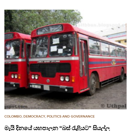
COLOMBO
,
DEMOCRACY
,
POLITICS AND GOVERNANCE
මැයි දිනයේ යහපාලන “බස් රැළියට” සියල්ල