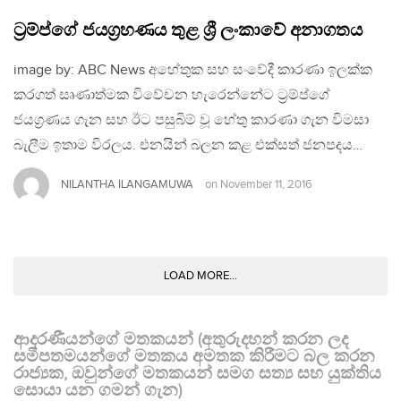
ට්‍රම්ප්ගේ ජයග්‍රහණය තුළ ශ්‍රී ලංකාවේ අනාගතය
image by: ABC News අහේතුක සහ සංවේදී කාරණා ඉලක්ක
කරගත් සෘණාත්මක විවේචන හැරෙන්නේට ට්‍රම්ප්ගේ
ජයග්‍රණය ගැන සහ ඊට පසුබිම් වූ හේතු කාරණා ගැන විමසා
බැලීම ඉතාම විරලය. එනයින් බලන කළ එක්සත් ජනපදය…
NILANTHA ILANGAMUWA
on
November 11, 2016
LOAD MORE...
ආදරණීයන්ගේ මතකයන් (අතුරුදහන් කරන ලද
සමීපතමයන්ගේ මතකය අමතක කිරීමට බල කරන
රාජ්‍යක, ඔවුන්ගේ මතකයන් සමග සත්‍ය සහ යුක්තිය
සොයා යන ගමන් ගැන)