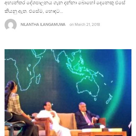
අභ්‍යන්තර දේශපාලනය ගැන දන්නා බොහෝ දෙනෙකු එසේ
කියනු ඇත. එසේම, හොඳට…
NILANTHA ILANGAMUWA
on
March 21, 2018