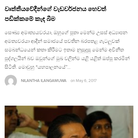
වෘත්තීයවේදීන්ගේ වැඩවර්ජනය හෙවත්
පඩික්කමේ කැඳ බීම
සෞඛ්‍ය අමාත්‍යයවරයා, ඔහුගේ පුතා මෙන්ම උසස් අධ්‍යාපන
අමත්‍යවරයා ආදීන් සමාජයේ පවතින බරපතළ ගැටලුවක්
සමබන්ධයෙන් කතා කිරීමට ඉතාම නුසුදුසු මෙන්ම අවිනීත
පුද්ගලයින් බව ඔවුන්ගේ මුඛ වලින්ම යළි යළිත් ඔප්පු කරමින්
සිටිති. මොවුහු “යහපාලනයේ”…
NILANTHA ILANGAMUWA
on
May 6, 2017