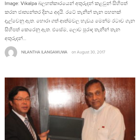
Image: Vikalpa බලහත්කාරයෙන් අතුරුදන් කළවුන් සිහිපත්
කරන ජාත්‍යන්තර දිනය අදයි. රටේ තැනින් තැන පහනක්
දැල්වෙනු ඇත. හොරා ගත් ආත්මවල හැඩය මෙන්ම රටාව ගැන
සිහිපත් කෙරෙනු ඇත. එසේම, ලොව පුරාද තැනින් තැන
අතුරුදන්…
NILANTHA ILANGAMUWA
on
August 30, 2017