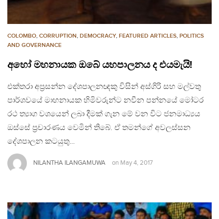
COLOMBO
,
CORRUPTION
,
DEMOCRACY
,
FEATURED ARTICLES
,
POLITICS
AND GOVERNANCE
අහෝ මහනායක ඔබේ යහපාලනය ද එයමැයි!
එක්තරා අප්‍රසන්න දේශපාලනඥකු විසින් අස්ගිරි සහ මල්වතු
පාර්ශවයේ මාහනායක හිමිවරුන්ට නවීන පන්නයේ මෝටර
රථ ත්‍යාග වශයෙන් ලබා දීමක් ගැන මේ වන විට ජනමාධ්‍යය
ඔස්සේ ප්‍රචාරණය වෙමින් තිබේ. ඒ තමන්ගේ අවලස්සන
දේශපාලන කටයුතු…
NILANTHA ILANGAMUWA
on
May 4, 2017