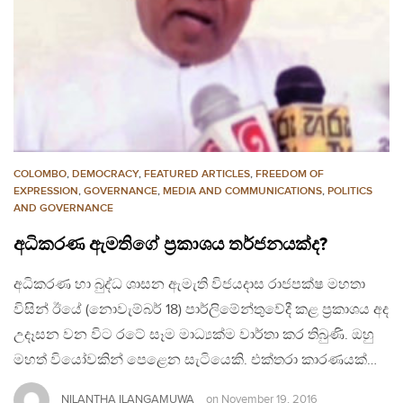
COLOMBO
,
DEMOCRACY
,
FEATURED ARTICLES
,
FREEDOM OF
EXPRESSION
,
GOVERNANCE
,
MEDIA AND COMMUNICATIONS
,
POLITICS
AND GOVERNANCE
අධිකරණ ඇමතිගේ ප්‍රකාශය තර්ජනයක්ද?
අධිකරණ හා බුද්ධ ශාසන ඇමැති විජයදාස රාජපක්‌ෂ මහතා
විසින් ඊයේ (නොවැම්බර් 18) පාර්ලිමේන්තුවේදී කළ ප්‍රකාශය අද
උදෑසන වන විට රටේ සෑම මාධ්‍යක්ම වාර්තා කර තිබුණි. ඔහු
මහත් වියෝවකින් පෙළෙන සැටියෙකි. එක්තරා කාරණයක්…
NILANTHA ILANGAMUWA
on
November 19, 2016